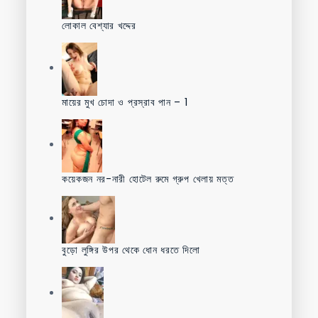
লোকাল বেশ্যার খদ্দের
মায়ের মুখ চোদা ও প্রস্রাব পান – 1
কয়েকজন নর-নারী হোটেল রুমে গ্রুপ খেলায় মত্ত
বুড়ো লুঙ্গির উপর থেকে ধোন ধরতে দিলো