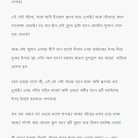
গেলাম।
এই সেই মহিলা, যাকে আমি চিরকাল কল্পনা করে এসেছি। যাকে যৌবনের কালে
নগ্নবক্ষা দেখেছি। বড় সাধ ছিল সেই সুন্দর দুটো স্তন কোনদিন সুযোগ পেলে
ধরে দেখবো।
আজ সেই সুযোগ এসেছে কী? ডান হাতটা দিলাম ওনার ব্লাউজের উপর দিয়ে
বুকের উপর। ব্রা নেই। নরম স্তন। বয়সের কারনে তুলতুলে হয়ে আছে। মামিকে
চোদার গল্প
বয়স হয়েছে তাতে কী, এই তো সেই সাধের স্তন যাকে আমি কল্পনায় কত
চুষেছি। এবার সত্যি সত্যি খাবো। আমি দুহাতে মামীর স্তন দুটি ব্লাউসের
উপর দিয়েই কচলাতে লাগলাম।
নাহ অত খারাপ না। এখনো ভালো লাগছে। আমার বউয়ের গুলার চেয়ে তাজা
আছে। পটপট করে বোতাম খুলে স্তন দুটি মুক্ত করে নিলাম ব্লাউজ থেকে।
কী সুন্দর। ঝুলেছে কিছুটা, কিন্তু মাখন মাখন ভাব এখনো আছে। ৩০ বছর