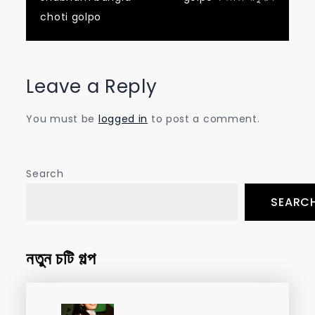
navigation
choti golpo
Leave a Reply
You must be
logged in
to post a comment.
Search
SEARC
নতুন চটি গল্প