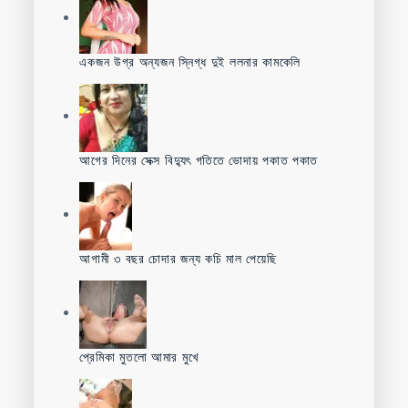
একজন উগ্র অন্যজন স্নিগ্ধ দুই ললনার কামকেলি
আগের দিনের সেক্স বিদ্যুৎ গতিতে ভোদায় পকাত পকাত
আগামী ৩ বছর চোদার জন্য কচি মাল পেয়েছি
প্রেমিকা মুতলো আমার মুখে