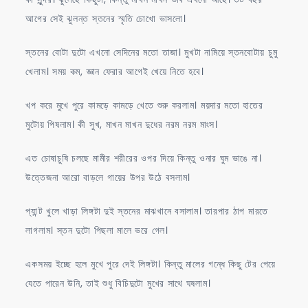
আগের সেই ঝুলন্ত স্তনের স্মৃতি চোখো ভাসলো।
স্তনের বোটা দুটো এখনো সেদিনের মতো তাজা। মুখটা নামিয়ে স্তনবোটায় চুমু
খেলাম। সময় কম, জ্ঞান ফেরার আগেই খেয়ে নিতে হবে।
খপ করে মুখে পুরে কামড়ে কামড়ে খেতে শুরু করলাম। ময়দার মতো হাতের
মুটোয় পিষলাম। কী সুখ, মাখন মাখন দুধের নরম নরম মাংস।
এত চোষাচুষি চলছে মামীর শরীরের ওপর দিয়ে কিন্তু ওনার ঘুম ভাঙে না।
উত্তেজনা আরো বাড়লে গায়ের উপর উঠে বসলাম।
প্যান্ট খুলে খাড়া লিঙ্গটা দুই স্তনের মাঝখানে বসালাম। তারপার ঠাপ মারতে
লাগলাম। স্তন দুটো পিছলা মালে ভরে গেল।
একসময় ইচ্ছে হলে মুখে পুরে দেই লিঙ্গটা। কিন্তু মালের গন্ধে কিছু টের পেয়ে
যেতে পারেন উনি, তাই শুধু বিচিদুটো মুখের সাথে ঘষলাম।