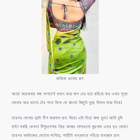
মামিকে চোদার গল্প
আরো কয়েকবার ঘষা লাগতেই ফচাৎ করে মাল বের হয়ে ছড়িয়ে যায় ওনার পুরো
সোনায় আর বালে। টের পাবে কিনা কে জানে। কিছুটা মুছে দিলাম সায়া দিয়ে।
তারপর সোনায় দুটো টিপ মারলাম হাত দিয়ে। এটা দিয়ে মামা চুদে। আমি চুদি
নাই। ঘষছি কেবল। টিস্যুপেপার নিয়ে আমার লালাগুলো মুছলাম ওনার দুধ থেকে।
তারপর ব্লাউজের বোতাম লাগিয়ে, শাড়ীটা ভদ্রভাবে পড়িয়ে বাথরুমে চলে