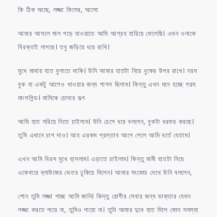
কি ঠিক আছে, লজ্জা কিসের, আসো
আমার আসলে মাল পড়ে যাওয়াতে আমি আগ্রহ হারিয়ে ফেলেছি। এখন ওনাকে
বিরক্তই লাগছে। তবু জড়িয়ে ধরে রাখি।
মুখে মাথায় হাত বুলাতে থাকি। উনি আমার হাতটা নিয়ে বুকের উপর রাখে। নরম
বুক যা একটু আগেও খাওয়ার জন্য পাগল ছিলাম। কিন্তু এখন মনে হচ্ছে গরম
মাংসপিন্ড। মামিকে চোদার গল্প
আমি হাত সরিয়ে নিতে চাইলাম। উনি চেপে ধরে বললেন, বুকটা ধরফর করছে।
তুমি এখানে চাপ দাও। আহ এরকম প্রস্তাব আগে পেলে আমি বর্তে যেতাম।
এখন আমি বিরস মুখে হাসলাম। এড়াতে চাইলাম। কিন্তু মামী হাতটা নিয়ে
একেবারে ব্লাউজের ভেতর ঢুকিয়ে দিলেন। আমার সংকোচ দেখে উনি বললেন,
শোন তুমি লজ্জা পাচ্ছ আমি জানি। কিন্তু রোগীর সেবার জন্য ডাক্তার যেমন
লজ্জা করতে পারে না, তুমিও পারো না। তুমি আমার দুধে হাত দিলে কোন সমস্যা