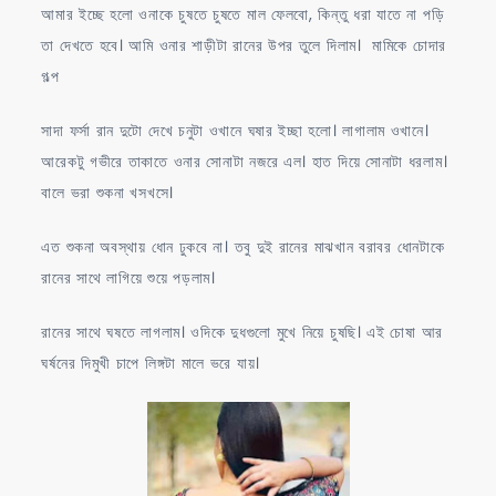
আমার ইচ্ছে হলো ওনাকে চুষতে চুষতে মাল ফেলবো, কিন্তু ধরা যাতে না পড়ি
তা দেখতে হবে। আমি ওনার শাড়ীটা রানের উপর তুলে দিলাম। মামিকে চোদার
গল্প
সাদা ফর্সা রান দুটো দেখে চনুটা ওখানে ঘষার ইচ্ছা হলো। লাগালাম ওখানে।
আরেকটু গভীরে তাকাতে ওনার সোনাটা নজরে এল। হাত দিয়ে সোনাটা ধরলাম।
বালে ভরা শুকনা খসখসে।
এত শুকনা অবস্থায় ধোন ঢুকবে না। তবু দুই রানের মাঝখান বরাবর ধোনটাকে
রানের সাথে লাগিয়ে শুয়ে পড়লাম।
রানের সাথে ঘষতে লাগলাম। ওদিকে দুধগুলো মুখে নিয়ে চুষছি। এই চোষা আর
ঘর্ষনের দিমুখী চাপে লিঙ্গটা মালে ভরে যায়।