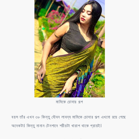
মামিকে চোদার গল্প
বয়স তাঁর এখন ৩৮ কিন্তু যৌবন লাবন্য মামিকে চোদার গল্প এখনো রয়ে গেছে
অনেকটা। কিন্তু নানান টেনশানে শরীরটা খারাপ থাকে প্রায়ই।