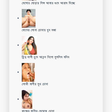
মেসোর ঘোড়ার লিঙ্গ আমার গুদে আরাম দিচ্ছে
বোনের সোনা চোদায় খুব মজা
হিন্দু দাসী চুদে আনন্দ নিলো মুসলিম মনিব
লোভী মাগীর মুখ চোদা
কাজের মাসির মেয়েকে চোদা