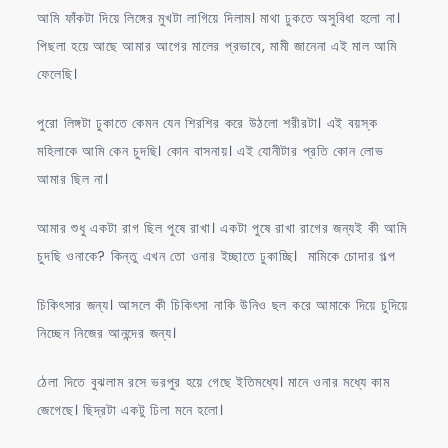
আমি ফাঁকটা দিয়ে লিঙ্গের মুখটা লাগিয়ে দিলাম। মাথা ঢুকতে অসুবিধা হলো না।
পিছলা হয়ে আছে আমার আগের মালের প্রভাবে, মামী জানেনা এই মাল আমি
ফেলেছি।
পুরো লিঙ্গটা ঢুকাতে কেমন যেন শিরশির করে উঠলো শরীরটা। এই বয়স্ক
মহিলাকে আমি কেন চুদছি। কোন বাসনায়। এই যোনীটার প্রতি কোন লোভ
আমার ছিল না।
আমার শুধু একটা রাগ ছিল পুষে রাখা। একটা পুষে রাখা রাগের জন্যই কী আমি
চুদছি ওনাকে? কিন্তু এখন তো ওনার ইচ্ছাতে ঢুকাচ্ছি। মামিকে চোদার গল্প
চিকিৎসার জন্য। আসলে কী চিকিৎসা নাকি উনিও ছল করে আমাকে দিয়ে চুদিয়ে
নিচ্ছেন নিজের আনন্দের জন্য।
ঠেলা দিতে বুঝলাম রসে ভরপুর হয়ে গেছে ইতিমধ্যে। মানে ওনার মধ্যে কাম
জেগেছে। ছিদ্রটা একটু ঢিলা মনে হলো।