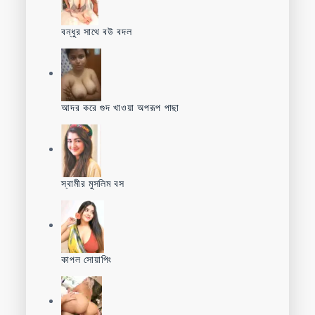
বন্ধুর সাথে বউ বদল
আদর করে গুদ খাওয়া অপরূপ পাছা
স্বামীর মুসলিম বস
কাপল সোয়াপিং