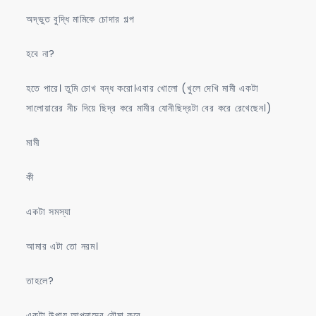
অদ্ভুত বুদ্ধি মামিকে চোদার গল্প
হবে না?
হতে পারে। তুমি চোখ বন্ধ করো।এবার খোলো (খুলে দেখি মামী একটা
সালোয়ারের নীচ দিয়ে ছিদ্র করে মামীর যোনীছিদ্রটা বের করে রেখেছেন।)
মামী
কী
একটা সমস্যা
আমার এটা তো নরম।
তাহলে?
একটা উপায় আপনাদের বৌমা করে