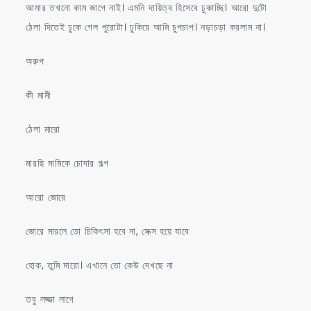
আমার তখনো কাম জাগে নাই। এমনি দায়িত্ব হিসেবে ঢুকাচ্ছি। আরো দুটো
ঠেলা দিতেই ঢুকে গেল পুরোটা। ঢুকিয়ে আমি চুপচাপ। নড়াচড়া করলাম না।
অরুপ
কী মামী
ঠেলা মারো
মারছি মামিকে চোদার গল্প
আরো জোরে
জোরে মারলে তো চিকিৎসা হবে না, সেক্স হয়ে যাবে
হোক, তুমি মারো। এখানে তো কেউ দেখছে না
তবু লজ্জা লাগে