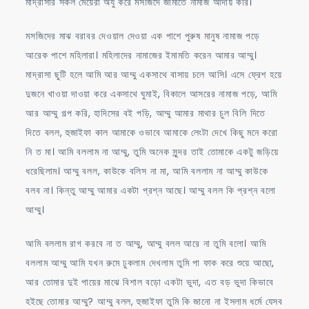
মাদ্রাসার সকল মেয়েরা অযু করে মসজিদে জামাতে নামাজ আদায় করি।
মসজিদের মাঝ বরাবর দেওয়াল দেওয়া এক পাশে পুরুষ মানুষ নামাজ পড়ে
আরেক পাশে মহিলারা। মহিলাদের নামাজের ইমামতি করেন আমার আম্মু।
মাদ্রাসা ছুটি হলে আমি আর আম্মু একসাথে বাসায় চলে আসি। এসে ফ্রেশ হয়ে
দুজনে খাওয়া দাওয়া করে একসাথে ঘুমাই, বিকালে আসরের নামাজ পড়ে, আমি
আর আম্মু গল্প করি, হাদিসের বই পড়ি, আম্মু আমার মাথার চুল বিলি দিতে
দিতে বলল, হুজাইফা কাল আমাকে ওভাবে আমাকে লেংটা দেখে কিছু মনে করো
নি ত মা। আমি বললাম না আম্মু, তুমি অনেক সুন্দর তাই তোমাকে একটু জড়িয়ে
ধরেছিলাম। আম্মু বলল, কাউকে বলিস না মা, আমি বললাম না আম্মু কাউকে
বলব না। কিন্তু আম্মু আমার একটা প্রশ্ন আছে। আম্মু বলল কি প্রশ্ন বলো
আম্মু।
আমি বললাম রাগ করবে না ত আম্মু, আম্মু বলল আরে না তুমি বলো। আমি
বললাম আম্মু আমি যখন রুমে ঢুকলাম দেখলাম তুমি পা ফাক করে শুয়ে আছো,
আর তোমার দুই পায়ের মাঝে বিশাল বড়ো একটা ভুদা, এত বড় ভুদা কিভাবে
হইছে তোমার আম্মু? আম্মু বলল, হুজাইফা তুমি কি জানো না ইসলাম ধর্মে যেসব