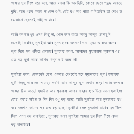
আমার দুধ টিপে ধরে বলে, আরে বলনা কি ভাবছিলি, কোনো ছেলে পছন্দ করেছে
বুঝি, আর পছন্দ করবে না কেন শুনি, যেই দুধ আর পাছা বানিয়েছিস তা দেখে ত
যেকোনো ছেলেরই দাড়িয়ে যাবে।
আমি বললাম ধূর ওসব কিছু না, শোন কাল রাতে আব্বু আম্মুর চোদাচুদি
দেখেছি। সবকিছু সুমাইয়া আর মুনতাহাকে বললাম। ওরা দুজন ত শুনে ওদের
ভুদা দিয়ে জল খসিয়ে ফেলছে। মুনতাহা বলল, আমাদের মুহতারামা ম্যাডাম এর
এত বড় ভুদা আছে আমার বিশ্বাস ই হচ্ছে না।
সুমাইয়া বলল, যেভাবেই হোক একবার দেখতেই হবে ম্যাডামের ভুদা। হুজাইফা
তুই কিন্তু আমাদের সাহায্য করবি তোর আম্মুর ভুদা দেখার জন্য। আমি বললাম
আচ্ছা ঠিক আছে। সুমাইয়া আর মুনতাহা আমার পাছায় হাত দিয়ে বলল হুজাইফা
তোর পাছার সাইজ ত দিন দিন শুধু বড় হচ্ছে, আমি সুমাইয়া আর মুনতাহার দুধ
ধরে বললাম তোদের দুধ ওত বড় হচ্ছে। সুমাইয়া বলল মুনতাহা আমার দুধ টিপে
টিপে এমন বড় বানাইছে , মুনতাহা বলল সুমাইয়া আমার দুধ টিপে টিপে এমন
বড় বানাইছে।