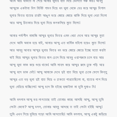
আমি আর থাকতে না পেরে আমার ভুদায় হাত দিয়ে ডোলতে শুরু করি। আব্বু
আম্মুকে একটানা বিশ মিনিট গাদন দিয়ে ধন ভুদা থেকে বের করে আম্মুর বিশাল
ভুদার ভিতর হাতের চারটা আঙুল ভরে জোরে জোরে ঝাকি দিয়ে ভুদা খেচা দিলো
আর আম্মু চিতকার দিয়ে ভুদা দিয়ে কলকলিয়ে মুতে দিলো।
আমার পর্দাশীল নামাজি আম্মুর ভুদার ভিতর এমন খেচা দেখে আর আম্মুর মুতা
দেখে আমি অবাক হয়ে যাই, আমার আম্মু এত ধার্মিক মহিলা হয়েও মুতে দিলো।
আর আব্বু আবার আম্মুর ভুদার ভিতর ধন ভরে জোরে জোরে ইচ্ছে মতো কয়টা
ঘাই দিয়ে আম্মুর ভুদার ভিতর মাল ঢেলে দিয়ে আব্বু ওয়াশরুমে চলে যায় আর
আম্মু ভুদা ফাক করে শুয়ে থাকে। আমি সাহস করে আম্মুর রুমে ঢুকে পড়ি আর
আম্মু বলে ডাক দেই। আম্মু আমাকে দেখে দুই হাত দিয়ে ভুদা ঢেকে ফেলে কিন্তু
আম্মুর এত বড় ভুদা দুই হাত দিয়ে ও ঢাকতে পারতেছিলো না, হাতের পাশ দিয়ে
ভুদা বেরিয়ে যাচ্ছিলো। আম্মু বলে কি হইছে হুজাইফা মা তুমি ঘুমাও নি।
আমি বললাম আম্মু ভয় লাগতেছে তাই তোমার কাছে আসছি আম্মু, আম্মু তুমি
লেংটা কেনো? আম্মু বলল, তোমার আব্বু আসছে ত তাই লেংটা হইছি আম্মু।
তুমি এখন গিয়ে ঘুমিয়ে পড়ো আমি আসতেছি। আমি বললাম, আম্মু একটু জড়িয়ে