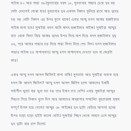
সাইজ ৪০ আর পাছা ৩৯।মুনতাহার বয়স ১৮, মুনতাহার পাছার চেয়ে দুধ বড়
সেটা দেখলেই বোঝা যায়। মুনতাহার দুধ একদম নিকাব ফুলিয়ে রাখে আর দুধের
বড় বড় বোটা নিকাব এর উপর ফুলে থাকে। এবার আম্মু বলল আমার হুজাইফার
সাইজ মাপা হবে। সুমাইয়া বলল আমি মাপব হুজাইফার সাইজ। সুমাইয়া আম্মুর
হাত থেকে ফিতা নিয়ে আমার দুধের উপর দিয়ে মাপ দিয়ে বলল হুজাইফার দুদু
৩৬, পরে আমার পাছায় চড় দিয়ে পাছা ফিতা দিয়ে পেচ দিল। বলল হুজাইফার
পাছার সাইজ ৪৪ মাশাল্লাহ। আম্মু বলল মাশাল্লাহ দেখতে হবে না মেয়েটা
কার।
এবার আম্মু বলল আসল জিনিসই মাপা বাকি। মুনতাহা আর সুমাইয়া অবাক হয়ে
বলল কি আসল জিনিস? আম্মু বলল আসল জিনিস হলো আমাদের ইমানী
পর্দাশীল ভুদা। যার ভুদা যত বড় তার ইমান তত বেশি। এবার সুমাইয়া আম্মুর
পিছনে গিয়ে নিকাব খুলে দিল আর আমাদের মাদ্রাসার সম্মানিত মুহতারামা ম্যাম
সম্পূর্ণ উলঙ্গ হয়ে গেলো। আম্মুর ৩৮ সাইজের দুধ দুটো বেরিয়ে আসল। দুধের
উপর বড়ো বড়ো দুইটা কালো বোটা। সুমাইয়া পিছন থেকে সামনে এসে আম্মুর
দুধ দুটো ধরে চাপ দিলো।