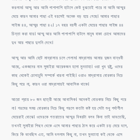
করলাম। আম্মু আর আমি পাশাপাশি হাটলে কেউ বুঝতেই পারে না আমি আম্মুর
মেয়ে কারন আমার পাছা এই বয়সেই অনেক বড় হয়ে গেছে। আমার পাছার
সাইজ ৪৪, আম্মুর পাছা ৪২। ১৭ বছর বয়সী একটা মেয়ের পাছার সাইজ ৪৪
চিন্তা করা যায়। আম্মু আর আমি পাশাপাশি হাটলে মানুষ বাকা চোখে আমাদের
দুধ আর পাছার দুলনি দেখে।
আম্মু আর আমি হেটে মাদ্রাসায় চলে গেলাম। মাদ্রাসায় আমার দুজন বান্ধবী
আছে, একজনের নাম সুমাইয়া আরেকজন হলো মুনতাহা। ওরা খুব দুষ্টু, ওদের
কাছ থেকেই চোদাচুদি সম্পর্কে ধারনা পাইছি। ওরাও মাদ্রাসায় বোরকার নিচে
কিছু পরে না, কারন ওরা মাদ্রাসায়ই আবাসিক থাকে।
আরো প্রায় ৮০ জন ছাত্রী আছে আবাসিক। অনেকই বোরকার নিচে কিছু পরে
না। গরমের সময় বোরকার নিচে কিছু পরলে কতটা কষ্ট হয় সেটা শুধু পর্দাশীল
মেয়েরাই বোঝে। ওদেরকে গতরাতের আম্মুর বিষয়টা বলব কিনা তাই ভাবতেছি,
তখনই সুমাইয়া পিছন থেকে এসে আমার পাছায় ঠাস করে একটা চড় মেরে বলে,
কিরে কি ভাবছিস এত, আমি বললাম কিছু না, তখন মুনতাহা কই থেকে এসে