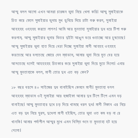
আম্মু বলল আসো এখন আমরা চারজন ভুদা নিয়ে খেলা করি। আম্মু সুমাইয়াকে
চিত করে ফেলে সুমাইয়ার ভুদায় মুখ ডুবিয়ে দিয়ে চাটা শুরু করল, সুমাইয়া
আহহহহ ওহহহহ করতে লাগল। আমি আর মুনতাহা সুমাইয়ার দুধ ধরে টিপা শুরু
করলাম, আম্মু সুমাইয়ার ভুদার ভিতর দুইটা আঙুল ভরে গুতাচ্ছে আর চুষতেছে।
আম্মু সুমাইয়ার ভুদা হাত দিয়ে খেচা দিচ্ছে সুমাইয়া মাগী আহহহ ওহহহহ
করতেছে আর বলতেছে জোরে দেন ম্যাডাম, আমার ভুদা দিয়ে মুত বের হয়ে
আসতেছে বলেই আহহহহহ চিতকার করে সুমাইয়া ভুদা দিয়ে মুতে দিলো। এবার
আম্মু মুনতাহাকে বলল, মাগী তোর দুধ এত বড় কেন?
১৮ বছর বয়সে ৪০ সাইজের দুধ বানাইছিস কেমনে মাগী। মুনতাহা বলল
আহহহহ ম্যাডাম ওই সুমাইয়া আর হুজাইফা আমার দুধ টিপে টিপে এমন বড়
বানাইছে। আম্মু মুনতাহার দুধে চড় দিয়ে খামছে ধরল দুধ। মাগী নিকাব এর নিচে
এত বড় দুধ নিয়ে ঘুরস, দুধেলা মাগী হইছিস, তোর ভুদা ওত কম বড় না রে
খানকি। আমার পর্দাশীল আম্মুর মুখে এমন খিস্তি শুনে ত মুনতাহা হট হয়ে
গেলো।