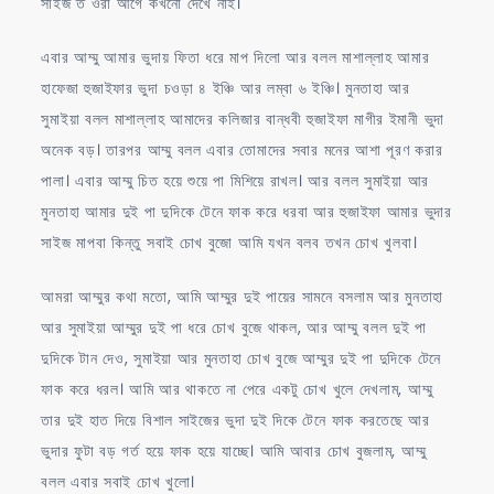
সাইজ ত ওরা আগে কখনো দেখে নাই।
এবার আম্মু আমার ভুদায় ফিতা ধরে মাপ দিলো আর বলল মাশাল্লাহ আমার
হাফেজা হুজাইফার ভুদা চওড়া ৪ ইঞ্চি আর লম্বা ৬ ইঞ্চি। মুনতাহা আর
সুমাইয়া বলল মাশাল্লাহ আমাদের কলিজার বান্ধবী হুজাইফা মাগীর ইমানী ভুদা
অনেক বড়। তারপর আম্মু বলল এবার তোমাদের সবার মনের আশা পূরণ করার
পালা। এবার আম্মু চিত হয়ে শুয়ে পা মিশিয়ে রাখল। আর বলল সুমাইয়া আর
মুনতাহা আমার দুই পা দুদিকে টেনে ফাক করে ধরবা আর হুজাইফা আমার ভুদার
সাইজ মাপবা কিন্তু সবাই চোখ বুজো আমি যখন বলব তখন চোখ খুলবা।
আমরা আম্মুর কথা মতো, আমি আম্মুর দুই পায়ের সামনে বসলাম আর মুনতাহা
আর সুমাইয়া আম্মুর দুই পা ধরে চোখ বুজে থাকল, আর আম্মু বলল দুই পা
দুদিকে টান দেও, সুমাইয়া আর মুনতাহা চোখ বুজে আম্মুর দুই পা দুদিকে টেনে
ফাক করে ধরল। আমি আর থাকতে না পেরে একটু চোখ খুলে দেখলাম, আম্মু
তার দুই হাত দিয়ে বিশাল সাইজের ভুদা দুই দিকে টেনে ফাক করতেছে আর
ভুদার ফুটা বড় গর্ত হয়ে ফাক হয়ে যাচ্ছে। আমি আবার চোখ বুজলাম, আম্মু
বলল এবার সবাই চোখ খুলো।