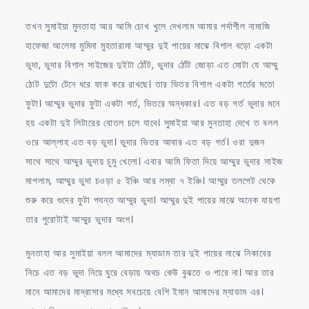
তখন সুমাইয়া মুনতাহা আর আমি চোখ খুলে দেখলাম আমার পর্দাশীল নামাজি
হাফেজা আলেমা মুমিনা মুহতারামা আম্মুর দুই পায়ের মাঝে বিশাল বড়ো একটা
ভুদা, ভুদার বিশাল সাইজের দুইটা ঠোঁট, ভুদার ঠোঁট জোড়া এত মোটা যে আম্মু
ঠোট দুটো টেনে ধরে ফাক করে রাখছে। তার ভিতর বিশাল একটা গর্তের মতো
ফুটা। আম্মুর ভুদার ফুটা একটা গর্ত, ভিতরে অন্ধকার। এত বড় গর্ত ভুদার মনে
হয় একটা দুই লিটারের বোতল চলে যাবে। সুমাইয়া আর মুনতাহা দেখে ত বলল
ওরে আল্লাহ এত বড় ভুদা। ভুদার ভিতর আবার এত বড় গর্ত। ওরা দুজন
সাথে সাথে আম্মুর ভুদায় চুমু খেলো। এবার আমি ফিতা দিয়ে আম্মুর ভুদার সাইজ
মাপলাম, আম্মুর ভুদা চওড়া ৫ ইঞ্চি আর লম্বা ৭ ইঞ্চি। আম্মুর তলপেট থেকে
শুরু করে গুদের ফুটা পযন্ত আম্মুর ভুদা। আম্মুর দুই পায়ের মাঝে অনেক যায়গা
তার পুরোটাই আম্মুর ভুদার অংশ।
মুনতাহা আর সুমাইয়া বলল আমাদের ম্যাডাম তার দুই পায়ের মাঝে নিকাবের
নিচে এত বড় ভুদা নিয়ে ঘুরে বেড়ায় অথচ কেউ বুঝতে ও পারে না। আর তার
মানে আমাদের মাদ্রাসার মধ্যে সবচেয়ে বেশি ইমান আমাদের ম্যাডাম এর।