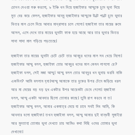
চোদন দেওয়া শুরু করলো, ৯ ইঞ্চি ধন দিয়ে হুজাইফার আম্মুকে চুদে ভুদা দিয়ে
মুত বের করে ফেলল, হুজাইফার আব্বু হুজাইফার আম্মুকে উল্টে পাল্টে চুদে ভুদার
ভিতর মাল ঢেলে দিয়ে আবার মাদ্রাসায় চলে গেলো। হুজাইফা তার মায়ের রুমে
আসল, এসে দেখে তার মায়ের ভুদাটা ফাক হয়ে আছে আর তার ভুদার ভিতর
সাদা সাদা মাল গড়িয়ে পড়তেছে।
হুজাইফা তার মায়ের ভুদাটা চেটে চেটে তার আব্বুর ধনের মাল সব খেয়ে নিলো।
হুজাইফার আম্মু বলল, হুজাইফা তোর আব্বুর ধনের মাল কেমন লাগলো রে?
হুজাইফা বলল, সেই মজা আম্মু। আম্মু বলল তোর আব্বুর ধন ভুদায় ভরবি নাকি
একদিন? আমি বললাম হ্যা।আম্মু আমাকে তার বুকের উপর টেনে জড়িয়ে ধরল
আর মা মেয়ের বড় বড় দুধ একটার উপর আরেকটা ডেবে গেলো। হুজাইফা
বলল, আম্মু একটা আবদার ছিলো তোমার কাছে। তুমি রাগ করবে না ত।
হুজাইফার আম্মু বলল, আমার একমাত্র মেয়ে যা চাবে সবই দিব আমি, কি
আবদার বলো হুজাইফা। তখন হুজাইফা বলল, আম্মু আমার দুই বান্ধবী সুমাইয়া
আর মুনতাহা তোমার ভুদা দেখতে চায় আমিও কথা দিছি ওদের তোমার ভুদা
দেখাবো।