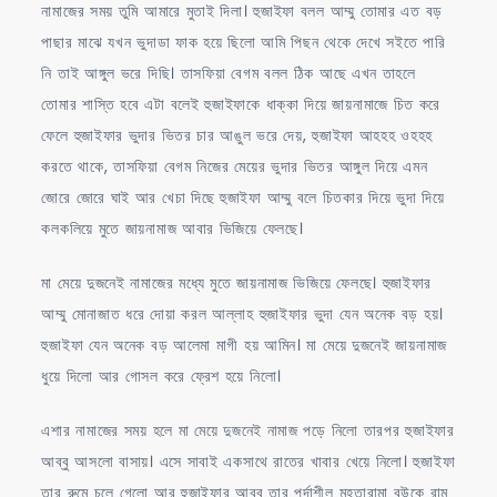
নামাজের সময় তুমি আমারে মুতাই দিলা। হুজাইফা বলল আম্মু তোমার এত বড়
পাছার মাঝে যখন ভুদাডা ফাক হয়ে ছিলো আমি পিছন থেকে দেখে সইতে পারি
নি তাই আঙ্গুল ভরে দিছি। তাসফিয়া বেগম বলল ঠিক আছে এখন তাহলে
তোমার শাস্তি হবে এটা বলেই হুজাইফাকে ধাক্কা দিয়ে জায়নামাজে চিত করে
ফেলে হুজাইফার ভুদার ভিতর চার আঙুল ভরে দেয়, হুজাইফা আহহহ ওহহহ
করতে থাকে, তাসফিয়া বেগম নিজের মেয়ের ভুদার ভিতর আঙ্গুল দিয়ে এমন
জোরে জোরে ঘাই আর খেচা দিছে হুজাইফা আম্মু বলে চিতকার দিয়ে ভুদা দিয়ে
কলকলিয়ে মুতে জায়নামাজ আবার ভিজিয়ে ফেলছে।
মা মেয়ে দুজনেই নামাজের মধ্যে মুতে জায়নামাজ ভিজিয়ে ফেলছে। হুজাইফার
আম্মু মোনাজাত ধরে দোয়া করল আল্লাহ হুজাইফার ভুদা যেন অনেক বড় হয়।
হুজাইফা যেন অনেক বড় আলেমা মাগী হয় আমিন। মা মেয়ে দুজনেই জায়নামাজ
ধুয়ে দিলো আর গোসল করে ফ্রেশ হয়ে নিলো।
এশার নামাজের সময় হলে মা মেয়ে দুজনেই নামাজ পড়ে নিলো তারপর হুজাইফার
আব্বু আসলো বাসায়। এসে সাবাই একসাথে রাতের খাবার খেয়ে নিলো। হুজাইফা
তার রুমে চলে গেলো আর হুজাইফার আব্বু তার পর্দাশীল মুহতারামা বউকে রাম