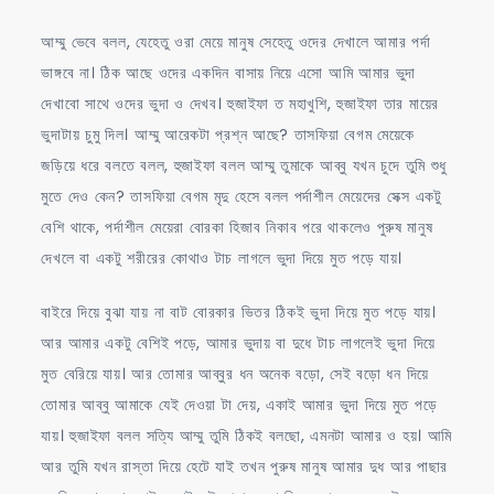
আম্মু ভেবে বলল, যেহেতু ওরা মেয়ে মানুষ সেহেতু ওদের দেখালে আমার পর্দা
ভাঙ্গবে না। ঠিক আছে ওদের একদিন বাসায় নিয়ে এসো আমি আমার ভুদা
দেখাবো সাথে ওদের ভুদা ও দেখব। হুজাইফা ত মহাখুশি, হুজাইফা তার মায়ের
ভুদাটায় চুমু দিল। আম্মু আরেকটা প্রশ্ন আছে? তাসফিয়া বেগম মেয়েকে
জড়িয়ে ধরে বলতে বলল, হুজাইফা বলল আম্মু তুমাকে আব্বু যখন চুদে তুমি শুধু
মুতে দেও কেন? তাসফিয়া বেগম মৃদু হেসে বলল পর্দাশীল মেয়েদের সেক্স একটু
বেশি থাকে, পর্দাশীল মেয়েরা বোরকা হিজাব নিকাব পরে থাকলেও পুরুষ মানুষ
দেখলে বা একটু শরীরের কোথাও টাচ লাগলে ভুদা দিয়ে মুত পড়ে যায়।
বাইরে দিয়ে বুঝা যায় না বাট বোরকার ভিতর ঠিকই ভুদা দিয়ে মুত পড়ে যায়।
আর আমার একটু বেশিই পড়ে, আমার ভুদায় বা দুধে টাচ লাগলেই ভুদা দিয়ে
মুত বেরিয়ে যায়। আর তোমার আব্বুর ধন অনেক বড়ো, সেই বড়ো ধন দিয়ে
তোমার আব্বু আমাকে যেই দেওয়া টা দেয়, একাই আমার ভুদা দিয়ে মুত পড়ে
যায়। হুজাইফা বলল সত্যি আম্মু তুমি ঠিকই বলছো, এমনটা আমার ও হয়। আমি
আর তুমি যখন রাস্তা দিয়ে হেটে যাই তখন পুরুষ মানুষ আমার দুধ আর পাছার