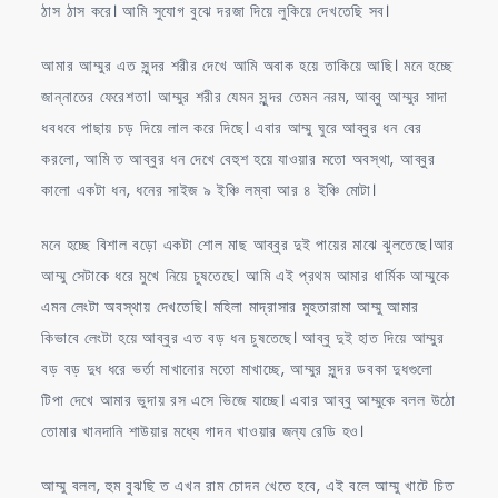
ঠাস ঠাস করে। আমি সুযোগ বুঝে দরজা দিয়ে লুকিয়ে দেখতেছি সব।
আমার আম্মুর এত সুন্দর শরীর দেখে আমি অবাক হয়ে তাকিয়ে আছি। মনে হচ্ছে
জান্নাতের ফেরেশতা। আম্মুর শরীর যেমন সুন্দর তেমন নরম, আব্বু আম্মুর সাদা
ধবধবে পাছায় চড় দিয়ে লাল করে দিছে। এবার আম্মু ঘুরে আব্বুর ধন বের
করলো, আমি ত আব্বুর ধন দেখে বেহুশ হয়ে যাওয়ার মতো অবস্থা, আব্বুর
কালো একটা ধন, ধনের সাইজ ৯ ইঞ্চি লম্বা আর ৪ ইঞ্চি মোটা।
মনে হচ্ছে বিশাল বড়ো একটা শোল মাছ আব্বুর দুই পায়ের মাঝে ঝুলতেছে।আর
আম্মু সেটাকে ধরে মুখে নিয়ে চুষতেছে। আমি এই প্রথম আমার ধার্মিক আম্মুকে
এমন লেংটা অবস্থায় দেখতেছি। মহিলা মাদ্রাসার মুহতারামা আম্মু আমার
কিভাবে লেংটা হয়ে আব্বুর এত বড় ধন চুষতেছে। আব্বু দুই হাত দিয়ে আম্মুর
বড় বড় দুধ ধরে ভর্তা মাখানোর মতো মাখাচ্ছে, আম্মুর সুন্দর ডবকা দুধগুলো
টিপা দেখে আমার ভুদায় রস এসে ভিজে যাচ্ছে। এবার আব্বু আম্মুকে বলল উঠো
তোমার খানদানি শাউয়ার মধ্যে গাদন খাওয়ার জন্য রেডি হও।
আম্মু বলল, হুম বুঝছি ত এখন রাম চোদন খেতে হবে, এই বলে আম্মু খাটে চিত