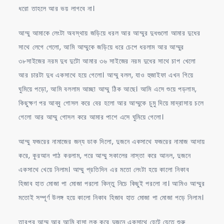
ধরো তাহলে আর ভয় লাগবে না।
আম্মু আমাকে লেংটা অবস্থায় জড়িয়ে ধরল আর আম্মুর দুধগুলো আমার দুধের
সাথে লেগে গেলো, আমি আম্মুকে জড়িয়ে ধরে চেপে ধরলাম আর আম্মুর
৩৮সাইজের নরম দুধ দুটো আমার ৩৬ সাইজের নরম দুধের সাথে চাপ খেলো
আর চারটা দুধ একসাথে হয়ে গেলো। আম্মু বলল, যাও হুজাইফা এখন গিয়ে
ঘুমিয়ে পড়ো, আমি বললাম আচ্ছা আম্মু ঠিক আছে। আমি এসে শুয়ে পড়লাম,
কিছুক্ষণ পর আব্বু গোসল করে বের হলো আর আম্মুকে চুমু দিয়ে মাদ্রাসায় চলে
গেলো আর আম্মু গোসল করে আমার পাশে এসে ঘুমিয়ে গেলো।
আম্মু ফজরের নামাজের জন্য ডাক দিলো, দুজনে একসাথে ফজরের নামাজ আদায়
করে, কুরআন পাঠ করলাম, পরে আম্মু সকালের নাস্তা করে আনল, দুজনে
একসাথে খেয়ে নিলাম। আম্মু প্রতিদিন এর মতো লেংটা হয়ে কালো নিকাব
হিজাব হাত মোজা পা মোজা পরলো কিন্তু নিচে কিছুই পরলো না। আমিও আম্মুর
মতোই সম্পূর্ণ উলঙ্গ হয়ে কালো নিকাব হিজাব হাত মোজা পা মোজা পড়ে নিলাম।
তারপর আম্মু আর আমি বাসা লক করে দুজনে একসাথে হেটে যেতে শুরু