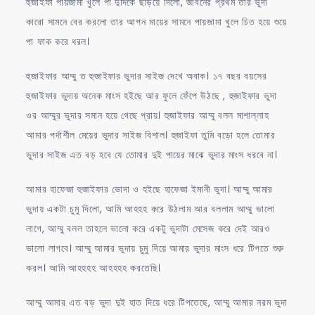
হুজাইফা পায়জামা খুলে পা দুদিকে ছড়িয়ে দিলো, জীবনের প্রথম তার ভুদা
কারো সামনে বের করলো তার আপন মায়ের সামনে পায়জামা খুলে চিত হয়ে শুয়ে
পা ফাক করে ধরল।
হুজাইফার আম্মু ত হুজাইফার ভুদার সাইজ দেখে অবাক। ১৭ বছর বয়সের
হুজাইফার ভুদায় অনেক মাংস হইছে আর ফুলে ফেঁপে উঠছে , হুজাইফার ভুদা
ওর আম্মুর ভুদার সমান হয়ে গেছে প্রায়। হুজাইফার আম্মু বলল মাশাল্লাহ
আমার পর্দাশীল মেয়ের ভুদার সাইজ বিশাল। হুজাইফা তুমি বড়ো হলে তোমার
ভুদার সাইজ এত বড় হবে যে তোমার দুই পায়ের মাঝে ভুদার মাংস ধরবে না।
আমার হাফেজা হুজাইফার ভোদা ও হইছে হাফেজা ইমানী ভুদা। আম্মু আমার
ভুদায় একটা চুমু দিলো, আমি আহহহ করে উঠলাম আর বললাম আম্মু ভালো
লাগে, আম্মু বলল তাহলে ভালো করে একটু ভুদাটা মেসেজ করে দেই আরও
ভালো লাগবে। আম্মু আমার ভুদায় চুমু দিয়ে আমার ভুদার মাংস ধরে টিপতে শুরু
করল। আমি আহহহহ আহহহহ করতেছি।
আম্মু আমার এত বড় ভুদা দুই হাত দিয়ে ধরে টিপতেছে, আম্মু আমার নরম ভুদা