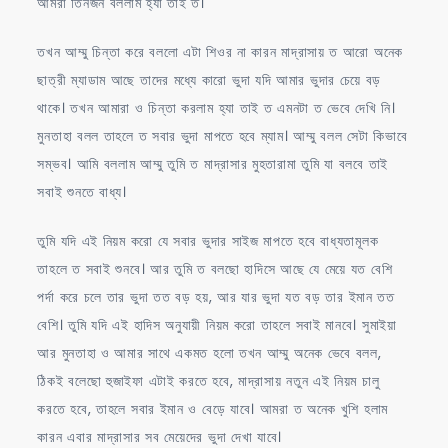
আমরা তিনজন বললাম হ্যা তাই ত।
তখন আম্মু চিন্তা করে বললো এটা শিওর না কারন মাদ্রাসায় ত আরো অনেক
ছাত্রী ম্যাডাম আছে তাদের মধ্যে কারো ভুদা যদি আমার ভুদার চেয়ে বড়
থাকে। তখন আমারা ও চিন্তা করলাম হ্যা তাই ত এমনটা ত ভেবে দেখি নি।
মুনতাহা বলল তাহলে ত সবার ভুদা মাপতে হবে ম্যাম। আম্মু বলল সেটা কিভাবে
সম্ভব। আমি বললাম আম্মু তুমি ত মাদ্রাসার মুহতারামা তুমি যা বলবে তাই
সবাই শুনতে বাধ্য।
তুমি যদি এই নিয়ম করো যে সবার ভুদার সাইজ মাপতে হবে বাধ্যতামূলক
তাহলে ত সবাই শুনবে। আর তুমি ত বলছো হাদিসে আছে যে মেয়ে যত বেশি
পর্দা করে চলে তার ভুদা তত বড় হয়, আর যার ভুদা যত বড় তার ইমান তত
বেশি। তুমি যদি এই হাদিস অনুযায়ী নিয়ম করো তাহলে সবাই মানবে। সুমাইয়া
আর মুনতাহা ও আমার সাথে একমত হলো তখন আম্মু অনেক ভেবে বলল,
ঠিকই বলেছো হুজাইফা এটাই করতে হবে, মাদ্রাসায় নতুন এই নিয়ম চালু
করতে হবে, তাহলে সবার ইমান ও বেড়ে যাবে। আমরা ত অনেক খুশি হলাম
কারন এবার মাদ্রাসার সব মেয়েদের ভুদা দেখা যাবে।