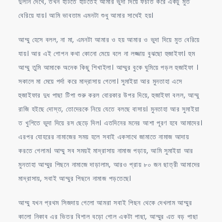
দুলনি দেখে, তখন হাটতে হাটতেই আমার ভুদা দিয়ে ফচাত করে একটু মুত
বেরিয়ে যায়। আমি ভাবতাম এমনটা শুধু আমার সাথেই হয়।
আম্মু হেসে বলল, না মা, এমনটা আমার ও হয় আমার ও ভুদা দিয়ে মুত বেরিয়ে
যায়। আর এই গোপন কথা কোনো মেয়ে বলে না লজ্জায় বুঝছো হুজাইফা। হুম
আম্মু তুমি আমাকে অনেক কিছু শিখাইলা। আম্মুর বুকে ঘুমিয়ে পড়ল হুজাইফা ।
সকালে মা মেয়ে পর্দা করে মাদ্রাসায় গেলো। সুমাইয়া আর মুনতাহা এসে
হুজাইফার দুধ পাছা টিপা শুরু করল বোরকার উপর দিয়ে, হুজাইফা বলল, আম্মু
রাজি হইছে দোস্ত, তোদেরকে নিয়ে যেতে বলছে বাসায়। মুনতাহা আর সুমাইয়া
ত খুশিতে ভুদা দিয়ে রস ছেড়ে দিল। এতদিনের মনের আশা পূরণ হবে আমাদের।
এরপর যোহরের নামাজের সময় হলে সবাই একসাথে জামাতে নামাজ আদায়
করতে গেলাম। আম্মু সব সময়ই মাদ্রাসায় নামাজ পড়ায়, আমি সুমাইয়া আর
মুনতাহা আম্মুর পিছনে নামাজে দাড়ালাম, আরও প্রায় ৮০ জন ছাত্রী আমাদের
মাদ্রাসায়, সবাই আম্মুর পিছনে নামাজ পড়তেছে।
আম্মু যখন প্রথম সিজদায় গেলো আমরা সবাই পিছন থেকে দেখলাম আম্মুর
কালো নিকাব এর ভিতর বিশাল বড়ো গোল একটা পাছা, আম্মুর এত বড় পাছা