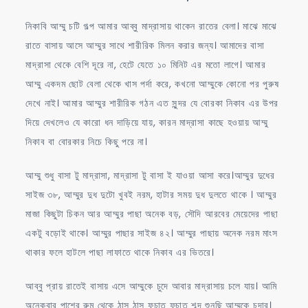
আম্মু
নিকাবি আম্মু চটি গল্প আমার আব্বু মাদ্রাসায় থাকেন রাতের বেলা। মাঝে মাঝে
ও
রাতে বাসায় আসে আম্মুর সাথে শারীরিক মিলন করার জন্য। আমাদের বাসা
বোনের
মাদ্রাসা থেকে বেশি দূরে না, হেটে যেতে ১০ মিনিট এর মতো লাগে। আমার
ফর্সা
আম্মু একদম ছোট বেলা থেকে খাস পর্দা করে, কখনো আম্মুকে কোনো পর পুরুষ
পোদ
দেখে নাই। আমার আম্মুর শারীরিক গঠন এত সুন্দর যে বোরকা নিকাব এর উপর
দিয়ে দেখলেও যে কারো ধন দাড়িয়ে যায়, কারন মাদ্রাসা কাছে হওয়ায় আম্মু
নিকাব বা বোরকার নিচে কিছু পরে না।
আম্মু শুধু বাসা টু মাদ্রাসা, মাদ্রাসা টু বাসা ই যাওয়া আসা করে।আম্মুর দুধের
সাইজ ৩৮, আম্মুর দুধ দুটো খুবই নরম, হাটার সময় দুধ দুলতে থাকে । আম্মুর
মাজা কিছুটা চিকন আর আম্মুর পাছা অনেক বড়, সৌদি আরবের মেয়েদের পাছা
একটু বড়োই থাকে। আম্মুর পাছার সাইজ ৪২। আম্মুর পাছায় অনেক নরম মাংস
থাকার ফলে হাটলে পাছা লাফাতে থাকে নিকাব এর ভিতরে।
আব্বু প্রায় রাতেই বাসায় এসে আম্মুকে চুদে আবার মাদ্রাসায় চলে যায়। আমি
অনেকবার পাশের রুম থেকে ঠাস ঠাস ফচাত ফচাত শব্দ শুনছি আম্মুকে চুদার।