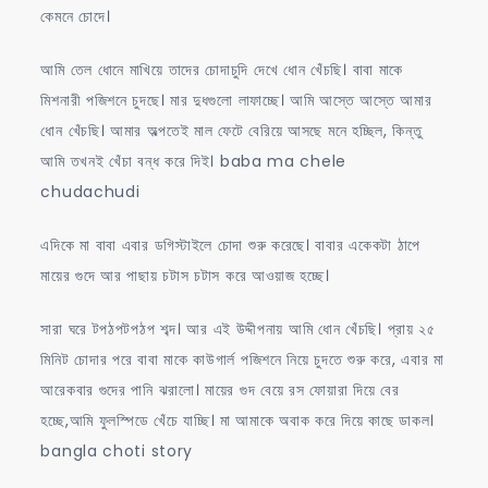
কেমনে চোদে।
আমি তেল ধোনে মাখিয়ে তাদের চোদাচুদি দেখে ধোন খেঁচছি। বাবা মাকে
মিশনারী পজিশনে চুদছে। মার দুধগুলো লাফাচ্ছে। আমি আস্তে আস্তে আমার
ধোন খেঁচছি। আমার অল্পতেই মাল ফেটে বেরিয়ে আসছে মনে হচ্ছিল, কিন্তু
আমি তখনই খেঁচা বন্ধ করে দিই। baba ma chele
chudachudi
এদিকে মা বাবা এবার ডগিস্টাইলে চোদা শুরু করেছে। বাবার একেকটা ঠাপে
মায়ের গুদে আর পাছায় চটাস চটাস করে আওয়াজ হচ্ছে।
সারা ঘরে টপঠপটপঠপ শব্দ। আর এই উদ্দীপনায় আমি ধোন খেঁচছি। প্রায় ২৫
মিনিট চোদার পরে বাবা মাকে কাউগার্ল পজিশনে নিয়ে চুদতে শুরু করে, এবার মা
আরেকবার গুদের পানি ঝরালো। মায়ের গুদ বেয়ে রস ফোয়ারা দিয়ে বের
হচ্ছে,আমি ফুলস্পিডে খেঁচে যাচ্ছি। মা আমাকে অবাক করে দিয়ে কাছে ডাকল।
bangla choti story