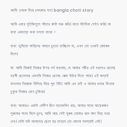
আমি: চমকে দিয়ে চমৎকার হল। bangla choti story
আমি এবার সুইমিংপুলে সাঁতার কাটা শুরু করি। যাতে স্টামিনা গেইন করি। মা
বাবা একান্তে কথা বলতে থাকে –
বাবা: তুমিতো সাহিলের সামনে চুদতে চাচ্ছিলে না, এখন তো ওকেই ব্লোজব
দিলে।
মা: আমি নিজেই নিজের উপর গর্ব করলাম, যে আমার শরীর এই বয়সেও ছেলের
বয়সী ছেলেদের এমনকি নিজের ছেলের সেক্স উঠায় দিতে পারে। এই জন্যই
ভাবলাম নিজেকে বিলিয়ে দিয়ে সুখ নিই। আমি এখ চাই ও আমার গুদের ভিতরে
ঢুকুক নিজের ধোন ঢুকিয়ে।
বাবা: আমারও একটা ফেটিশ ছিল অনেকদিন ধরে, আমার সাথে আরেকজন
পুরুষের সাথে মিলে চুদব, আমি আর সেই পুরুষ তোমার গুদে মাল দিয়ে ভরে
দেব। সেটা যদি আমাদের ছেলে হয় তাহলে তো কোনো সমস্যাই নেই।