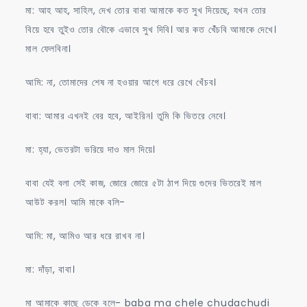
মা: আহ আহ, সাহিল, দেখ তোর বাবা আমাকে কত সুখ দিয়েছে, যখন তোর
বিয়ে হবে তুইও তোর বৌকে এভাবে সুখ দিবি। আর কত খেঁঁচবি আমাকে দেখে।
মাল ফেলবিনা।
আমি: না, তোমাদের শেষ না হওয়ার আগে ধরে রেখে খেঁচব।
বাবা: আমার এখনই বের হবে, আইরিন। তুমি কি ভিতরে নেবে।
মা: হ্যা, ভেতরটা ভরিয়ে দাও মাল দিয়ে।
বাবা যেই বলা সেই কাজ, জোরে জোরে ৫টা ঠাপ দিয়ে গুদের ভিতরেই মাল
আউট করল। আমি মাকে বলি-
আমি: মা, আমিও আর ধরে রাখব না।
মা: দাঁড়া, বাবা।
মা আমাকে কাছে ডেকে বলে- baba ma chele chudachudi