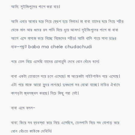
আমি: সুইমিংপুলের পাশে করা যায়।
আমি এবার আমার ঘরে গিয়ে ফ্রেশ হয়ে নিলাম। মা বাবা তাদের ঘরে গিয়ে শরীর
থেকে মাল আর গুদের রস পানি দিয়ে ধুয়ে আসল। সুইমিংপুলের পাশে মা বাবা
আগে এসে মাসাজ করে নিচ্ছে নিজেদের শরীর। আমি খালি গায়ে সাদা রঙের
হাফ-প্যান্ট baba ma chele chudachudi
পরে তেল নিয়ে এসেছি তাদের চোদাচুদি দেখে ধোন খেঁচব বলে।
বাবা একটা তোয়ালে পরে চলে এসেছে। মা আরেকটা নাইটগাউন পরে এসেছে।
এটা পরে মাকে আরো সুন্দর লাগছে। দুধগুলো সব বোঝা যাচ্ছে। নাভির ঐখানে
কাপড়টা জ্বলজ্বল করছে। নিচে কিছু পরা নেই।
বাবা এসে বলল-
বাবা: কিরে সব ব্যবস্থা করে নিয়ে এসেছিস, তেলপানি নিয়ে সব যোগাড় করে
ধোন খেঁচতে কাউকে দেখিনি।