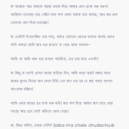
মা আমাকে আর বাবাকে আরো চমকে দিয়ে আমার ধোন চোষা শুরু করল।
আমিতো হতভম্ব হয়ে গেছি। বাবা পাশ থেকে অবাক হয়ে হাসছে, আর মার গুদে
নেতানো ধোন দিয়ে গুতাচ্ছে।
মা এতটাই উত্তেজিত হয়ে পড়ে, বাবার নেতানো ধোনের গুতোয় আবার গুদের
পানি খসায়। আমি আর ধরে রাখতে না পেরে মাকে বললাম-
আমি: মা আমি আর ধরে রাখতে পারছিনা, বের হয়ে যাবে এখনই।
মা কিছু না বলেই চোষন আরো বাড়িয়ে দিল, আমি বাধ্য হয়েই মজার সাথে
মায়ের মুখের ভিতর মাল ফেলে দিই। এত মাল বের হয় যে মার গলায় গ্লগ্ল
আওয়াজ হচ্ছিল।
আমি এবার মায়ের দুধ চাপা শুরু করি। মার গাল দিয়ে আমার মাল বেয়ে বেয়ে
পড়ছে আর দুধে পেটে নাভিতে মেখে গেছে।
মা: কিরে সাহিল, চমকে গেলি? baba ma chele chudachudi