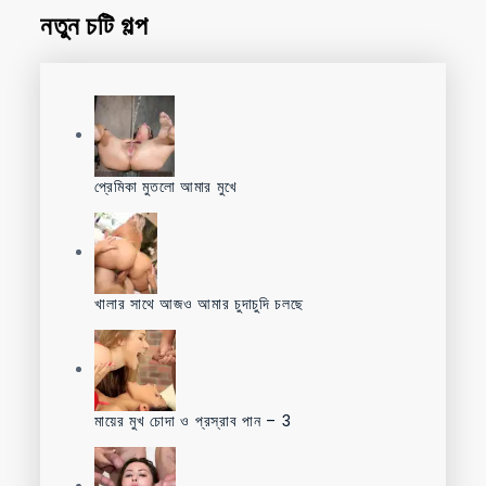
নতুন চটি গল্প
প্রেমিকা মুতলো আমার মুখে
খালার সাথে আজও আমার চুদাচুদি চলছে
মায়ের মুখ চোদা ও প্রস্রাব পান – 3