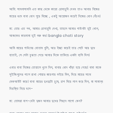
আমি: সামনাসামনি এত কাছ থেকে কারো চোদাচুদি দেখব তাও আবার নিজের
মায়ের গুদে বাবা ধোন পুরে দিচ্ছে , একটু আয়োজন করেই নিজের ধোন খেঁঁচব।
মা: তোর এত শখ, আমার চোদাচুদি দেখা, তাহলে আমার গাউনটা তুই খোল,
আজকের কারনামা তুই শুরু কর। bangla choti story
আমি মায়ের গাউনের বোতাম খুলি, আর ইচ্ছা করেই তার পেটে আর দুধে
হাতাই, সে সেটা বুঝতে পেরে আমার দিকে তাকিয়ে একটা হাসি দিল।
এবার বাবা নিজের তোয়ালে খুলে নিল, বাবার ধোন খাঁড়া হয়ে গেছে। বাবা মাকে
সুইমিংপুলের পাশে রাখা শোয়ার জায়গায় শুইয়ে দিল, দিয়ে মায়ের সাথে
মেকআউট করে। বাবা মায়ের দুধদুটো চুষে, চাপ দিয়ে লাল করে দিল, মা সামান্য
বিরক্তি নিয়ে বলে-
মা: তোমরা বাপ-বেটা দুজন আমার দুধের পিছনে লাগো কেন?