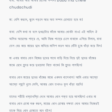
বাবা: আমার আর আমার ছেলের সম্পদ। baba ma chele
chudachudi
মা: বেশি করলে, ঝুলে পড়লে আর অত সম্পদ চোদাতে হবে না।
বাবা: বেশি কথা না বলে দুধদুটোর ফাঁকে আমার ধোনটা নাও। এই সাহিল ঐ
অলিভ অয়েলের পাত্র দে, আমি নিজে পাত্রে ঢেলে বাবাকে এগিয়ে দিলাম, বাবা
তেল বের করে মায়ের দুধে মাখিয়ে মালিশ করল আর বোঁটা চুষে খাঁড়া করে দিল।
মা এবার বাবার ধোন নিজের দুধের সাথে বাড়ি দিয়ে নিয়ে দুই দুধের খাঁজের
মাঝে রেখে সুন্দর করে দুধচোদা নিতে থাকে। কি সুন্দর লাগছিল।
বাবার ধোন মায়ের দুধের খাঁজের মাঝে একদম খাপেখাপ। আমি এবার আস্তে
আস্তে প্যান্ট খুলে ফেলি, আমার ধোন তখনও ফুল খাঁড়া হয়নি।
তাদের শরীরি ধস্তাধস্তি দেখে আমার ধোন শক্ত হয়ে আসছিল। এবার মা
বাবার ধোন চোষা শুরু করল, মায়ের ধোন চোষার দক্ষতা দেখে আমার নিজেরই
তাকে দিয়ে ধোন চোষাতে মনে হইল।