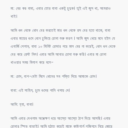
মা: বের কর বাবা, এবার তোর বাবা একটু চুদুক। তুই এই জুস খা, আমরাও
খাই।
আমি গুদ থেকে ধোন বের করতেই মার গুদ থেকে রস বের হতে থাকে, বাবা
এবার মায়ের গুদে ধোন ঢুকিয়ে চোদা শুরু করল । আমি জুস খেয়ে মনে হইল যে
এনার্জি পেলাম, বাবা ১০ মিনিট চোদার পরে মাল বের না করেই, ধোন গুদ থেকে
বের করে রেস্ট নিল। এবার আমি আবার চোদা শুরু করি। এবার মা চোদা
খাওয়ার সময় বিলাপ করে বলে-
মা: চোদ, বাপ-বেটা মিলে ধোনের সব শক্তি দিয়ে আমাকে চোদ।
বাবা: এই সাহিল, চুদে গুদের পানি খসায় দে।
আমি: হ্যা, বাবা।
আমি এবার দেখলাম অনেক্ক্ষণ ধরে আস্তে আস্তে ঠাপ দিয়ে আসছি। এবার
চোদার স্পিড বাড়াই। আমি হঠাত করেই মাকে কাউগার্ল পজিশনে নিয়ে জোরে