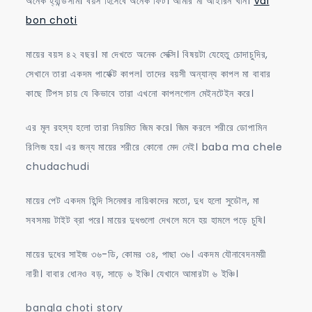
অনেক হ্যান্ডসাম। বয়স হিসেবে অনেক ফিট। আমার মা আইরিন খান।
vai
bon choti
মায়ের বয়স ৪২ বছর। মা দেখতে অনেক সেক্সি। বিষয়টা যেহেতু চোদাচুদির,
সেখানে তারা একদম পার্ফেক্ট কাপল। তাদের বয়সী অন্যান্য কাপল মা বাবার
কাছে টিপস চায় যে কিভাবে তারা এখনো কাপলগোল মেইনটেইন করে।
এর মূল রহস্য হলো তারা নিয়মিত জিম করে। জিম করলে শরীরে ডোপামিন
রিলিজ হয়। এর জন্য মায়ের শরীরে কোনো মেদ নেই। baba ma chele
chudachudi
মায়ের পেট একদম হিন্দি সিনেমার নায়িকাদের মতো, দুধ হলো সুডৌল, মা
সবসময় টাইট ব্রা পরে। মায়ের দুধগুলো দেখলে মনে হয় হামলে পড়ে চুষি।
মায়ের দুধের সাইজ ৩৬-ডি, কোমর ৩৪, পাছা ৩৬। একদম যৌনাবেদনময়ী
নারী। বাবার ধোনও বড়, সাড়ে ৬ ইঞ্চি। যেখানে আমারটা ৬ ইঞ্চি।
bangla choti story