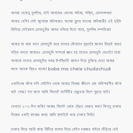
আমরা যেহেতু মুসলিম, তাই আমাদের ধোনের সাইজ, শক্তি, চোদনক্ষমতা
আবার বেশি। সেই আন্দাজে মহিলারাও অনেক সুন্দর বদনের অধিকারী। এই দুইটা
মিলিয়ে সেইরকম চোদাচুদির আসর বসিয়ে দিতে পারে, মুসলিম দম্পতিরা।
আমার মা বাবা যখন চোদাচুদি করে তাদের যৌনতার মূহুর্তের জানান দিয়েই করে।
সত্যি বলতে আমারও চোদাচুদি সম্পর্কে জ্ঞান হয় তাদের চোদাচুদি দেখেই। তারা
আমাকে তাদের চোদাচুদির সময় উপস্থিতি জানান দিয়ে বুঝিয়ে দেয়। আমার
সাথে অনেক ফ্রিও থাকে। baba ma chele chudachudi
একদিনের ঘটনা বলি সেইদিন থেকে আমার নিজের জীবনে এক অবিস্মরণীয় ঘটনা
ঘটে গেছে। গত মাসে আমি সিলেটে ভার্সিটির ফ্রেন্ডরা মিলে ঘুরতে যাই।
সেখানে ২-৩ দিন থাকি। আমার সিলেট থেকে ট্রেনে ফেরার কথা। কিন্তু ঢাকায়
নিজের একটা কাজের জন্য আমি ফ্লাইটে করে ঢাকায় ফিরি।
ঢাকায় ফিরে আমি কাজ মিটিয়ে বাসায় ফিরে মেইন দরজার বাইরে দাঁড়িয়ে যেই