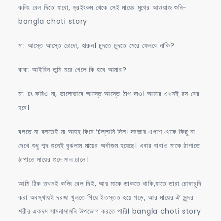
কলিং বেল দিতে যাবো, ড্রইংরুম থেকে সেই মায়ের মুখের আওয়াজ শুনি-
bangla choti story
মা: আস্তে আস্তে চোদো, হারুন। চুদতে চুদতে মেরে ফেলবে নাকি?
বাবা: আইরিন তুমি মরে গেলে কি হবে আমার?
মা: ঢং করিও না, ভালোভাবে আস্তে আস্তে ঠাপ দাও। আমার এখনই রস বের
হবে।
বলতে না বলতেই মা আহহ কিরে চিল্লানি দিল। দরজার এপাশ থেকে কিছু না
দেখে শুধু শব্দ শুনেই বুঝলাম মায়ের অর্গাজম হয়েছে। এবার বাবাও মাকে ঠাপাতে
ঠাপাতে মায়ের গুদে মাল ঢালে।
আমি ঠিক তখনই কলিং বেল দিই, আর মাকে ডাকতে থাকি,যাতে তারা চোদাচুদি
করা অবস্থায়ই দরজা খুলতে গিয়ে ইতস্তত হয়ে পড়ে, আর মায়ের ঐ সুন্দর
শরীর একদম সামনাসামনি উপভোগ করতে পারি। bangla choti story