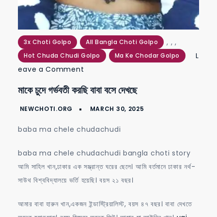
,
,
,
3x Choti Golpo
All Bangla Choti Golpo
L
Hot Chuda Chudi Golpo
Ma Ke Chodar Golpo
on
eave a Comment
মাকে
মাকে চুদে গর্ভবতী করছি বাবা বসে দেখছে
চুদে
গর্ভবতী
করছি
baba ma chele chudachudi
বাবা
বসে
baba ma chele chudachudi bangla choti story
দেখছে
আমি সাহিল খান,ঢাকার এক সম্ভ্রান্ত ঘরের ছেলে। আমি বর্তমানে ঢাকার নর্থ-
সাউথ বিশ্ববিদ্যালয়ে ভর্তি হয়েছি। বয়স ২১ বছর।
আমার বাবা হারুন খান,একজন ইন্ডাস্ট্রিয়ালিস্ট, বয়স ৪৭ বছর। বাবা দেখতে