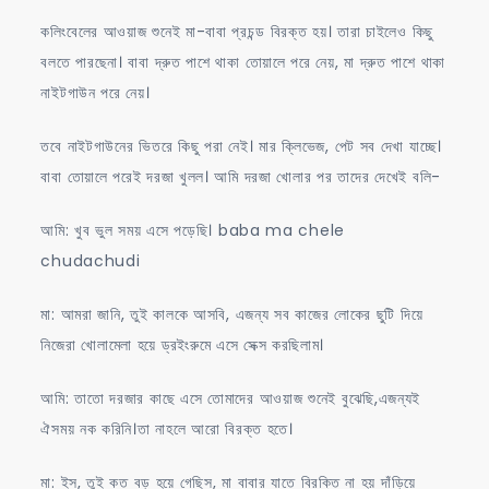
কলিংবেলের আওয়াজ শুনেই মা-বাবা প্রচন্ড বিরক্ত হয়। তারা চাইলেও কিছু
বলতে পারছেনা। বাবা দ্রুত পাশে থাকা তোয়ালে পরে নেয়, মা দ্রুত পাশে থাকা
নাইটগাউন পরে নেয়।
তবে নাইটগাউনের ভিতরে কিছু পরা নেই। মার ক্লিভেজ, পেট সব দেখা যাচ্ছে।
বাবা তোয়ালে পরেই দরজা খুলল। আমি দরজা খোলার পর তাদের দেখেই বলি-
আমি: খুব ভুল সময় এসে পড়েছি। baba ma chele
chudachudi
মা: আমরা জানি, তুই কালকে আসবি, এজন্য সব কাজের লোকের ছুটি দিয়ে
নিজেরা খোলামেলা হয়ে ড্রইংরুমে এসে সেক্স করছিলাম।
আমি: তাতো দরজার কাছে এসে তোমাদের আওয়াজ শুনেই বুঝেছি,এজন্যই
ঐসময় নক করিনি।তা নাহলে আরো বিরক্ত হতে।
মা: ইস, তুই কত বড় হয়ে গেছিস, মা বাবার যাতে বিরক্তি না হয় দাঁড়িয়ে