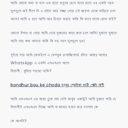
আমি কোনো কথা না বলে এক হাতে বাবুকে রেখে অন্য হাতে ওর একটা নরম
তুলতুলে মাই টিপে দি ও হটাত করে লজ্জা পেয়ে ওই জায়গা থেকে বাড়িতে চলে
আসে। আমি ও চলে আসি আর চিন্তা করতে থাকি কি ভাবে তাকে চোদা যাই?
কোনো উপায় না পেয়ে আমি খেয়ে ঘুমানোর জন্য রুমে চলে আসি। ঘুমাতে ঘুমাতে
আমি তার কথা ভাবতে থাকি কি বড় নরম তুলতুলে দুধ।
সুইয়ে পরে আমি মোবাইলে এ ফেসবুক চালাচ্ছিলাম। হটাত আমার আমার
WhatsApp এ একটা এসএমএস আসে
মিতালী : ঘুমিয়ে পড়ছো নাকি?
bondhur bou ke choda বন্ধুর প্রেমিকা ভারী সেক্সি মাগী
আমি এসএমএস এর মধ্যে ঢুকে নাম দেখি কাকুর একাউন্ট আমি বুঝতে পারি যে
মিতালীই এসএমএস দিচ্ছে আমি না জানার ভ্যান করে বললাম জে
কে আপনি?