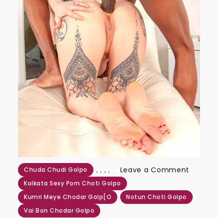
on
,
,
,
,
Leave a Comment
Chuda Chudi Golpo
ভার্জিন
Kolkata Sexy Porn Choti Golpo
বোনের
Kumri Meye Chodar Golp[o
Notun Choti Golpo
গুদ
Vai Bon Chodar Golpo