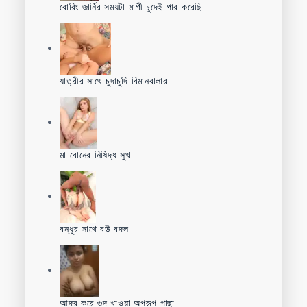
বোরিং জার্নির সময়টা মাগী চুদেই পার করেছি
যাত্রীর সাথে চুদাচুদি বিমানবালার
মা বোনের নিষিদ্ধ সুখ
বন্ধুর সাথে বউ বদল
আদর করে গুদ খাওয়া অপরূপ পাছা