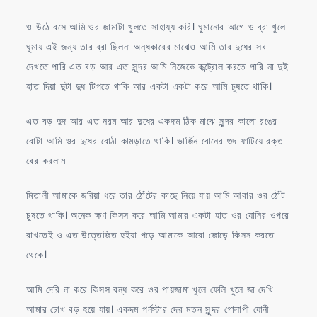
ও উঠে বসে আমি ওর জামাটা খুলতে সাহায্য করি। ঘুমানোর আগে ও ব্রা খুলে
ঘুমায় এই জন্য তার ব্রা ছিলনা অন্ধকারের মাঝেও আমি তার দুধের সব
দেখতে পারি এত বড় আর এত সুন্দর আমি নিজেকে কন্ট্রোল করতে পারি না দুই
হাত দিয়া দুটা দুধ টিপতে থাকি আর একটা একটা করে আমি চুষতে থাকি।
এত বড় দুদ আর এত নরম আর দুধের একদম ঠিক মাঝে সুন্দর কালো রঙের
বোটা আমি ওর দুধের বোঠা কামড়াতে থাকি। ভার্জিন বোনের গুদ ফাটিয়ে রক্ত
বের করলাম
মিতালী আমাকে জরিয়া ধরে তার ঠোঁটের কাছে নিয়ে যায় আমি আবার ওর ঠোঁট
চুষতে থাকি। অনেক ক্ষণ কিসস করে আমি আমার একটা হাত ওর যোনির ওপরে
রাখতেই ও এত উত্তেজিত হইয়া পড়ে আমাকে আরো জোড়ে কিসস করতে
থেকে।
আমি দেরি না করে কিসস বন্ধ করে ওর পায়জামা খুলে ফেলি খুলে জা দেখি
আমার চোখ বড় হয়ে যায়। একদম পর্নস্টার দের মতন সুন্দর গোলাপী যোনী