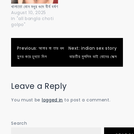
খালাতো বোন মধুর গুদে বীর্য বর্ষণ
August 10, 2025
In "all bangla choti
golpo"
Post
Previous:
আমার মা তার গুদ
Next:
indian sex story
সুন্দর করে চুদতে দিল
ভারতীয় মুসলিম ভাই বোনের সেক্স
navigation
Leave a Reply
You must be
logged in
to post a comment.
Search