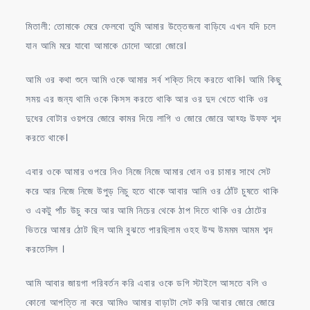
মিতালী: তোমাকে মেরে ফেলবো তুমি আমার উত্তেজনা বাড়িযে এখন যদি চলে
যান আমি মরে যাবো আমাকে চোদো আরো জোরে।
আমি ওর কথা শুনে আমি ওকে আমার সর্ব শক্তি দিযে করতে থাকি। আমি কিছু
সময় এর জন্য থামি ওকে কিসস করতে থাকি আর ওর দুদ খেতে থাকি ওর
দুধের বোটার ওয়পরে জোরে কামর দিয়ে লাগি ও জোরে জোরে আহ্হঃ উফফ শব্দ
করতে থাকে।
এবার ওকে আমার ওপরে নিও নিজে নিজে আমার ধোন ওর চামার সাথে সেট
করে আর নিজে নিজে উপুড় নিচু হতে থাকে আবার আমি ওর ঠোঁট চুষতে থাকি
ও একটু পাঁচ উচু করে আর আমি নিচের থেকে ঠাপ দিতে থাকি ওর ঠোটের
ভিতরে আমার ঠোট ছিল আমি বুঝতে পারছিলাম ওহহ উম্ম উমমম আমম শব্দ
করতেসিল ।
আমি আবার জায়গা পরিবর্তন করি এবার ওকে ডগি স্টাইলে আসতে বলি ও
কোনো আপত্তি না করে আমিও আমার বাড়াটা সেট করি আবার জোরে জোরে