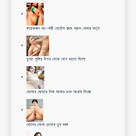
কয়েকজন নর-নারী হোটেল রুমে গ্রুপ খেলায় মত্ত
বুড়ো লুঙ্গির উপর থেকে ধোন ধরতে দিলো
মেসোর ঘোড়ার লিঙ্গ আমার গুদে আরাম দিচ্ছে
বোনের সোনা চোদায় খুব মজা