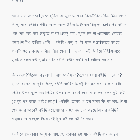
নাকি রে…।
গুদের বাল কামানো।চূষতে সুবিধে হচ্ছে,মাঝে মাঝে ক্লিটোরিচে জিভ দিয়ে খোচা
দিচ্ছি আর বউদির শরীর কেপে কেপে উঠছে।এইরকম কিছুক্ষণ চলার পর বউদি
পিচ পিচ করে জল ছাড়তে লাগল।একটু কষা, স্বাদ মন্দ না।একেবারে নেতিয়ে
পড়ল।আমিও হাপিয়ে গেছি। –বউদি একটু পা-টা ফাক করো।বলতে বলতে
বাড়াটা গুদের কাছে এগিয়ে নিয়ে গেলাম। –দাড়া একটু জিরিয়ে নিই।হাফাতে
হাফাতে বলল বউদি,আর শোন বউদি বউদি করবি না। বৌদির গুদ মারা
কি বলবো?জিজ্ঞেস করলাম। –নাম জানিস না?চোদার সময় বউদি। –চন্দনা? –
চ ন্দনা চোদনা যা খুশি কিন্তু বউদি বলবিনা।একটু বিশ্রাম কর, বলে মাথাটা
পেটের উপর তুলে নেয়।পেটের উপর মেথা রেখে শুয়ে আছি।কত রকম ফুট ফাট
বুর বুর শব্দ হচ্ছে পেটের মধ্যে। -বউদি তোমার পেটের মধ্যে কি সব শব্দ..।কথা
শেষ হবার আগেই বউদি বলে,আমার বাচ্ছা নড়াচড়া করছে।আবার বউদি?
পানুদার কোন ছেলে পিলে নেই।খুব কষ্ট হল বউদির জন্য।
বউদিকে ভোলাবার জন্য বললাম,চাদু তোমার দুধ খাব? বউদি রাগ ক রল