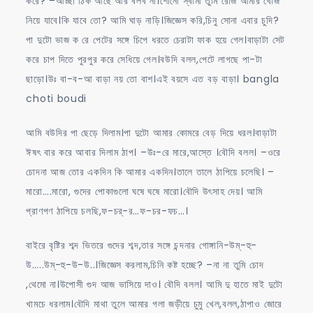
করে? –আচ্ছা ঠিক আছে আর বলব না।শোনো স্বামী তুমি রোজ আমার খোজ
নিয়ে যাবে।কি যাবে তো? আমি ঘাড় নাড়ি।জিজ্ঞেস করি,চিনু সোনা এবার চুদি?
পা দুটো ভাজ ক রে পেটের সঙ্গে চিপে ধরতে চেরাটা ফাক হয়ে গেল।বাড়াটা সেট
করে চাপ দিতে পুরপুর করে সেধিয়ে গেল।বউদি বলল,পেটে লাগছে পা-টা
ছাড়ো।উঃ বা-ব-আ বাড়া নয় তো বাশ।এই বয়সে এত বড় বাড়া। bangla
choti boudi
আমি বউদির পা ছেড়ে দিলাম।পা দুটো আমার কোমরে বেড় দিয়ে ধরল।বাড়াটা
ঈষৎ বার করে আবার দিলাম ঠাপ। –উঃ-রে মারে,আস্তে ।বৌদি বলল। –ওরে
চোদনা আজ তোর একদিন কি আমার একদিন।তালে তালে ঠাপিয়ে চলেছি। –
মারো….মারো, গুদের পোকাগুলো ঘষে ঘষে মারো।বৌদি উৎসাহ দেয়। আমি
প্রাণপণ ঠাপিয়ে চলছি,ফ-চর্-র…ফ-চর-ফচ…।
বাইরে বৃষ্টির শব্দ ভিতরে গুদের শব্দ,তার সঙ্গে চন্দনার গোঙ্গানি-উম্-হু-
উ…..উম্-হু-উ-উ..।জিজ্ঞেস করলাম,চিনি কষ্ট হচ্ছে? –না না তুমি চোদ
,থেমো না।উপোসী গুদ আজ ভাসিয়ে দাও। বৌদি বলল। আমি দু হাতে মাই দুটো
খামচে ধরলাম।বৌদি মাথা তুলে আমার গলা জড়ীয়ে চুমু খেল,বলল,ঠাপাও জোরে