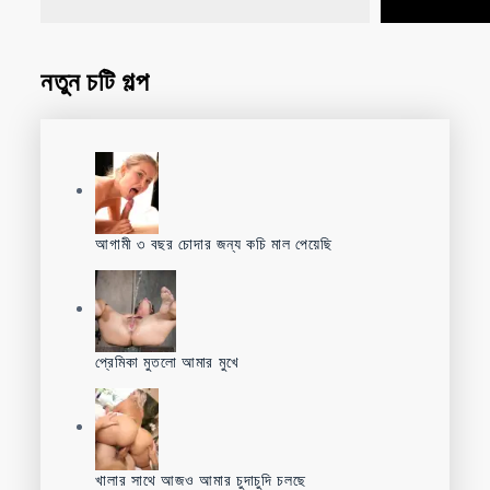
নতুন চটি গল্প
আগামী ৩ বছর চোদার জন্য কচি মাল পেয়েছি
প্রেমিকা মুতলো আমার মুখে
খালার সাথে আজও আমার চুদাচুদি চলছে