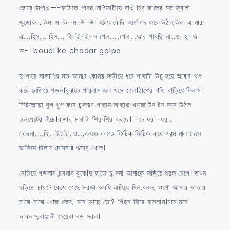
জোরে ঠাপাও—-ফাটাতে পারছ না?ফাটীয়ে দাও চির কালের মত জ্বালা
জুড়োক….উম-ম-উ–ম-উ-উ। হঠাৎ বৌদি আর্তনাদ করে উঠল,উর-এ মার-
এ….হিস…. হিস…. হি-ই-ই-স গেল……গেল….আর পারছি না…ও-হ-অ-
অ-। boudi ke chodar golpo
দু পায়ে সাড়াশির মত আমার কোমর জড়ীয়ে ধরে পাছাটা উচু হয়ে আবার থপ
করে নেতিয়ে পড়ল।বুঝতে পারলাম জল খসে গেল।ঠাপের গতি বাড়িয়ে দিলাম।
বিচিজোড়া থুপ থুপ করে চন্দনার পাছায় আছাড় খাচ্ছে।টন টন করে উঠল
তলপেটের নীচে।বাড়ার মাথাটা শির শির করছে। –নে ধর -ধর …
চোদনা…..হি….ই…ই…ও…,বলতে বলতে ফিচিক ফিচিক করে গরম মাল ঢেলে
ভাসিয়ে দিলাম চোদনার গুদের খোল।
নেতিয়ে পড়লাম চন্দনার বুকে।দু হাতে চ ন্দনা আমাকে জড়িয়ে ধরল চেপে। তখন
ঘড়িতে চারটে বেজে গেছে।দরজা অবধি এগিয়ে দিল,বলল, ওগো আমার ভাতার
মাঝে মাঝে খোজ নেবে, মনে আছে তো? পিছন ফিরে হাসলাম।মনে মনে
ভাবলাম,বাঙালী মেয়েরা বড় সরল।