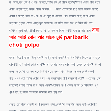
না,বলল,দুধ কোথা থেকে আসবে,আমি কি পোয়াতি হযেছি?আর শোন চাদু বলে
তোর পানুদা,তুই অন্য নামে ডাকবি.। —আমি তোমাকে চিনু বলে ডাকব,আচ্ছা
তোমার বাচ্ছা হবে না?কি ক রে তুই মাধ্যমিক পাশ করলি তাই ভাবি।তোর
পানুদার নুনুতে জোর নেই।তুই আমাকে পোয়াতি করে দুধ খাবি।পারবি না?
মামা
বউদির মুখে দুষ্টু হাসি। ধ্যেত।কি যে বল না।লজ্জা পাই। গুদ চোদার গল্প
আর আমি বোন আর মাকে চুদি paribarik
choti golpo
ধ্যত কিরে?আচ্ছা নীলু একটা সত্যি কথা বলবি?আমি বউদির দিকে চোখ তুলে
তাকাই। তুই বাড়া খেছিস না?বাড়া খেচার সময় কার কথা ভেবে খেছিস? ভীষণ
লজ্জা লাগে,কি যে সব বলে।বউদি বলে লজ্জা কি বউয়ের সামনে কেউ লজ্জা
পায়,এখন তো আমি তোর বউ। –ব লব?তুমি রাগ করবেনা তো? —তোকে তো
বলতেই বলছি।আমি রাগ করব কেন?তোমার কথা ভেবে বাড়া খেচি।বউদি খুব
খুশি হল,দু হাতে আমাকে জড়িয়ে ধরে চুমু দিল।
এবার তোমাকে একটা কথা জিজ্ঞেস করি,কেউ কি স্বামীর সঙ্গে তুই-তোকারি