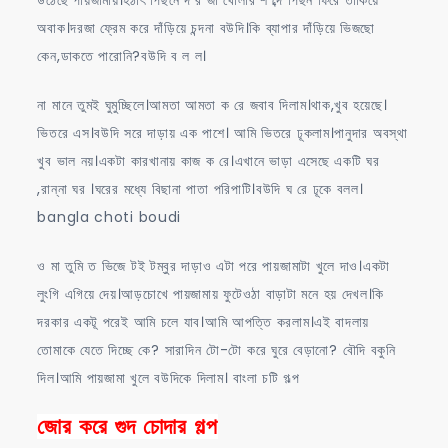
উঠেছে পায়জামায়।হঠাৎ পিছনে দ র জা খোলার শ ব্দে পিছন ফিরে তাকিয়ে
অবাক।দরজা ফ্রেম করে দাঁড়িয়ে চন্দনা বউদি।কি ব্যাপার দাঁড়িয়ে ভিজছো
কেন,ডাকতে পারোনি?বউদি ব ল ল।
না মানে তুমই ঘুমুচ্ছিলে।আমতা আমতা ক রে জবাব দিলাম।থাক,খুব হয়েছে।
ভিতরে এস।বউদি সরে দাড়ায় এক পাশে। আমি ভিতরে ঢূকলাম।পানুদার অবস্থা
খুব ভাল নয়।একটা কারখানায় কাজ ক রে।এখানে ভাড়া এসেছে একটি ঘর
,রান্না ঘর ।ঘরের মধ্যে বিছানা পাতা পরিপাটি।বউদি ঘ রে ঢূকে বলল।
bangla choti boudi
ও মা তুমি ত ভিজে টই টম্বুর দাড়াও এটা পরে পায়জামাটা খুলে দাও।একটা
লুংগি এগিয়ে দেয়।আড়চোখে পায়জামায় ফুটেওঠা বাড়াটা মনে হয় দেখল।কি
দরকার একটূ পরেই আমি চলে যাব।আমি আপত্তি করলাম।এই বাদলায়
তোমাকে যেতে দিচ্ছে কে? সারাদিন টো-টো করে ঘুরে বেড়ানো? বৌদি বকুনি
দিল।আমি পায়জামা খুলে বউদিকে দিলাম। বাংলা চটি গল্প
জোর করে গুদ চোদার গল্প