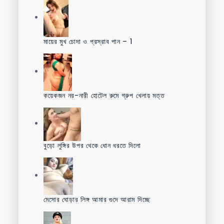
মায়ের মুখ চোদা ও প্রস্রাব পান – 1
কয়েকজন নর-নারী হোটেল রুমে গ্রুপ খেলায় মত্ত
বুড়ো লুঙ্গির উপর থেকে ধোন ধরতে দিলো
মেসোর ঘোড়ার লিঙ্গ আমার গুদে আরাম দিচ্ছে