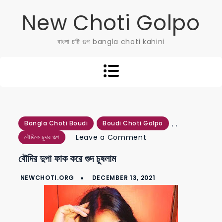
Skip
New Choti Golpo
to
content
বাংলা চটি গল্প bangla choti kahini
,
,
Bangla Choti Boudi
Boudi Choti Golpo
on
Leave a Comment
বৌদিকে চুদার গল্প
বৌদির
বৌদির দুপা ফাক করে গুদ চুষলাম
দুপা
ফাক
করে
গুদ
চুষলাম