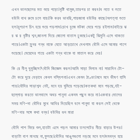
এখন ভালছেলের মত শুয়ে পড়ো।বৃষ্টি থামুক,তারপর চা করব।ব লতে ব লতে
বউদি বাথ রুমে চলে যায়।কি করব ভাবছি,পায়জামা বউদির কাছে।অগত্যা শুতে
হল।চুপচাপ চিৎ হয়ে শুয়ে পড়লাম।চোখ বুজে মটকা মেরে পড়ে রইলাম।বাইরে ঝ
র ঝ র বৃষ্টির শব্দ,জানলা দিয়ে জোলো বাতাস ঢুকছে।একটু ঝিমুনি এসে থাকতে
পারে।একটা সুন্দর গন্ধ নাকে যেতে আড়চোখে দেখলাম বৌদি এসে আমার পাশে
শুয়েছে। মেয়েদের গায়ে একটা গন্ধ থাকে যা মাতাল করে দেয়।
কি রে নীলু ঘুমুচ্ছিস?বৌদি জিজ্ঞেস করল।আমি সাড়া দিলাম না। সারাদিন টো-
টো করে ঘুরে বেড়াবে কেবল দস্যিপনা।এখন কেমন ঠাণ্ডা।মনে মনে ভীষণ হাসি
পায়।বৌদির সাড়াশব্দ নেই, মনে হয় ঘুমিয়ে পড়েছে।কতকথা মনে পড়ছে,হই-
হুল্লোড় করতে ভালবাসে অথচ পানুদা একদম পছন্দ করে না।একবার দোলের
সময় মণি-দা বৌদির মুখে আবির দিয়েছিল বলে পানুদা যা করল সেই থেকে
মণি-দার সঙ্গে কথা বন্ধ। বউদির গুদ মারা
বৌদি পাশ ফিরে শুল,হাতটা এসে পড়ল আমার তলপেটের নীচে বাড়ার উপর।
বাড়াটা বাগ মানছে না,ফুলছে।বৌদির আঙুলগুলো নড়ছে মনে হল।দমবন্ধ হয়ে