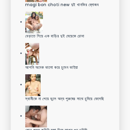
magi bon choti new দুই খানকির ব্লোজব
বেড়াতে গিয়ে এক বাড়ির দুই মেয়েকে চোদা
আপনি অনেক ভালো করে চুদেন ভাইয়া
স্বামীকে না পেয়ে ভুলে অন্য পুরুষের সাথে চুদিয়ে ফেলেছি
কোন জুলুম করিনি মজা দিয়ে আপুর গুদ চুদিছি