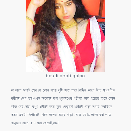
boudi choti golpo
আকাশে জমাট মেঘ যে কোন সময় বৃষ্টি হতে পারে।কদিন আগে উচ্চ মাধ্যমিক
পরীক্ষা শেষ হল।এখন অপেক্ষা ফল প্রকাশের।পরীক্ষা ভাল হয়েছে।হাতে কোন
কাজ নেই,সারা দুপুর টোটো করে ঘুরে বেড়ানো।ছোটো পাড়া সবাই সবাইকে
চেনে।একটা সিগারেট খেতে হলেও অন্য পাড়া যেতে হয়।একদিন ধরা পড়ে
পানুদার হাতে কাণ মলা খেয়েছিলাম।