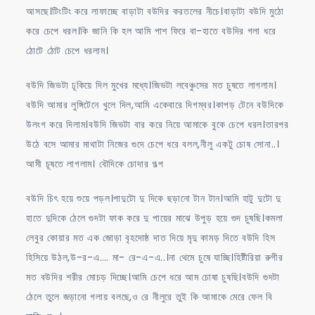
আসছে।টিংটিং করে লাফাচ্ছে বাড়াটা বউদির করতলের নীচে।বাড়াটা বউদি মুঠো
করে চেপে ধরল।কি জানি কি হল আমি পাশ ফিরে বা-হাতে বউদির গলা ধরে
ঠোটে ঠোট চেপে ধরলাম।
বউদি জিভটা ঢূকিয়ে দিল মুখের মধ্যে।জিভটা লবেঞ্চুসের মত চুষতে লাগলাম।
বউদি আমার লুঙ্গিটেনে খুলে দিল,আমি একেবারে দিগম্বর।কাপড় টেনে বউদিকে
উলংগ করে দিলাম।বউদি জিভটা বার করে নিয়ে আমাকে বুকে চেপে ধরল।তারপর
উঠে বসে আমার মাথাটা নিজের গুদে চেপে ধরে বলল,নীলু একটু চোষ সোনা..।
আমী চূষতে লাগলাম। বৌদিকে চোদার গল্প
বউদি চিৎ হয়ে শুয়ে পড়ল।পাদুটো দু দিকে ছড়ানো টান টান।আমি হাটু দুটো দু
হাতে দুদিকে ঠেলে গুদটা ফাক করে দু পায়ের মাঝে উপুড় হয়ে গুদ চুষছি।কমলা
লেবুর কোয়ার মত এক জোড়া বৃহদোষ্ঠ দাত দিয়ে মৃদু কামড় দিতে বউদি হিস
হিসিয়ে উঠল,উ-র-এ…. মা- রে-এ-এ..।না থেমে চুষে যাচ্ছি।হিষ্টীরিয়া রুগীর
মত বউদির শরীর মোচড় দিচ্ছে।আমি চেপে ধরে আম চোষা চুষছি।বউদি গুদটা
ঠেলে তুলে জড়ানো গলায় বলছে,ও রে নীলুরে তুই কি আমাকে মেরে ফেল বি