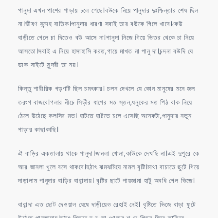
পানুদা এখন পাশের পাড়ায় চলে গেছে।বউকে নিয়ে পানুদার দুঃশ্চিন্তার শেষ ছিল
না।ভীষণ সন্দেহ বাতিক।পানুদার ধারণা সবাই তার বউকে গিলে খাবে।কেউ
বাড়ীতে গেলে চা দিতেও বউ আসে না।পানুদা নিজে গিয়ে ভিতর থেকে চা নিয়ে
আসতো।সবাই এ নিয়ে হাসাহাসি করত,গায়ে মাখত না পানু দা।চন্দনা বউদি যে
ডাক সাইটে সুন্দরী তা নয়।
কিন্তু শারীরিক গড়ণটি ছিল চমৎকার। চলন দেখলে যে কোন মানুষের মনে জল
তরংগ বাজবে।গলার নীচে সিড়ীর ধাপের মত স্তন,ধনুকের মত পিঠ বাক নিয়ে
ঠেলে উঠেছে কলসির মত। হাটতে হাটতে চলে এসেছি অনেকটা,পানুদার নতুন
পাড়ার কাছাকাছি।
ঐ বাড়ির একতালায় থাকে পানুদা।জানলা খোলা,কাউকে দেখছি না।এই দুপুরে কে
আর জানলা খুলে বসে থাকবে।হঠাৎ ঝমঝমিয়ে নামল বৃষ্টি।মাথা বাচাতে ছুটে গিয়ে
দাড়ালাম পানুদার বাড়ির বারান্দায়। বৃষ্টির ছাটে পায়জামা হাটু অবধি গেল ভিজে।
বারান্দা এত ছোট দেওয়াল ঘেষে দাড়ীয়েও রেহাই নেই। বৃষ্টিতে ভিজে বাড়া ফুটে