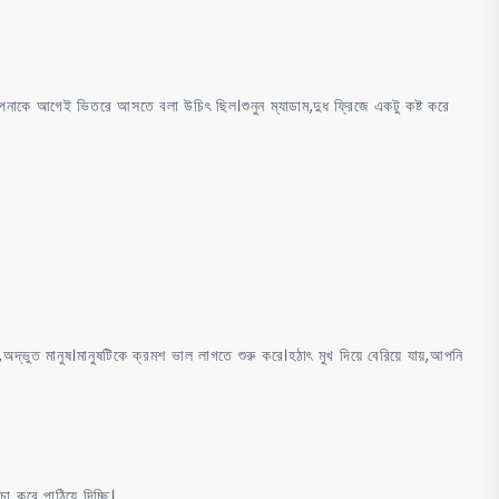
নাকে আগেই ভিতরে আসতে বলা উচিৎ ছিল।শুনুন ম্যাডাম,দুধ ফ্রিজে একটু কষ্ট করে
ুত মানুষ।মানুষটিকে ক্রমশ ভাল লাগতে শুরু করে।হঠাৎ মুখ দিয়ে বেরিয়ে যায়,আপনি
করে পাঠিয়ে দিচ্ছি।