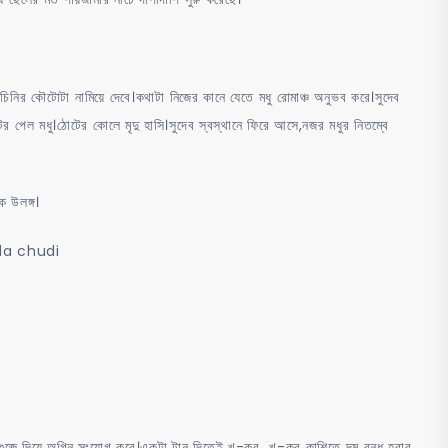
িনির কৌটোটা নামিয়ে দেবে।কথাটা নিজের কানে যেতে মধু রোমাঞ্চ অনুভব করে।সুদেব
 টের পেল মধু।ঠোটের কোলে মৃদু হাসি।সুদেব স্বস্থানে ফিরে আসে,নজর মধুর নিতম্বে
ে উলঙ্গ।
huda chudi
ে গুজে দিয়ে অগ্নি সংযোগ করে।একটা টান দিতেই খ-কর খ-কর কাশিতে দম বন্ধ হবার