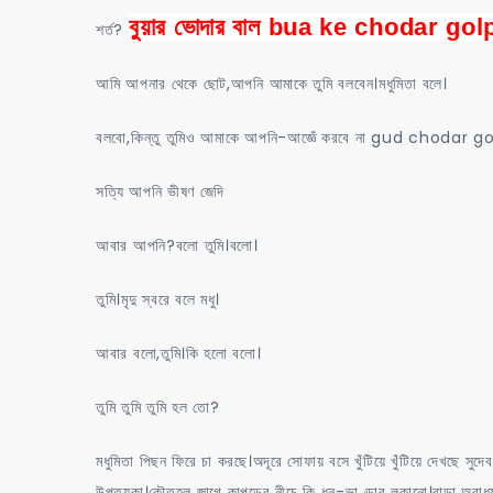
বুয়ার ভোদার বাল bua ke chodar gol
শর্ত?
আমি আপনার থেকে ছোট,আপনি আমাকে তুমি বলবেন।মধুমিতা বলে।
বলবো,কিন্তু তুমিও আমাকে আপনি-আজ্ঞেঁ করবে না gud chodar g
সত্যি আপনি ভীষণ জেদি
আবার আপনি?বলো তুমি।বলো।
তুমি।মৃদু স্বরে বলে মধু।
আবার বলো,তুমি।কি হলো বলো।
তুমি তুমি তুমি হল তো?
মধুমিতা পিছন ফিরে চা করছে।অদূরে সোফায় বসে খুঁটিয়ে খুঁটিয়ে দেখছে সুদে
উপত্যকা।কৌতূহল জাগে কাপড়ের নীচে কি ধন-ভাণ্ডার লুকানো।বাড়া অবাধ্য