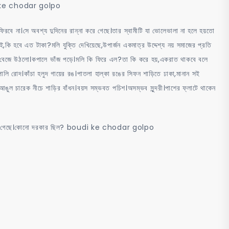
ke chodar golpo
রবে না।সে অবশ্য দুদিনের রান্না করে গেছে।তার স্বামীটি যা ভোলেভালা না হলে হয়তো
কি হবে এত টাকা?মলি যুক্তি দেখিয়েছে,উপার্জন একমাত্র উদ্দেশ্য নয় সমাজের প্রতি
ংবেল বেজে উঠলো।কপালে ভাঁজ পড়ে।মলি কি ফিরে এল?তা কি করে হয়,একরাত থাকবে বলে
োলি রোদ।কাঁচা হলুদ গায়ের রঙ।পাতলা হাল্কা রঙের সিফন শাড়িতে ঢাকা,মানান সই
আঙুল চারেক নীচে শাড়ির বাঁধন।বয়স সম্ভবত পচিশ।অসম্ভব সুন্দরী।পাশের ফ্লাটে থাকেন
ের বাড়ি গেছে।কোনো দরকার ছিল? boudi ke chodar golpo