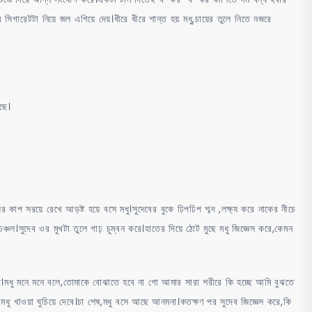
িগারেটটা নিয়ে জল এগিয়ে দেয়।ধীরে ধীরে শান্ত হয় মধু,চায়ের তুলে নিতে নজরে
ছে।
াপ সরয়ে রেখে আড়ষ্ট হয়ে বসে মধু।সুদেবের বুকে ঢিপঢিপ শব্দ ,লক্ষ্য করে নাকের নীচে
ঞ্চল।সুদেব ওর মুখটা তুলে গাঢ় চুম্বন করে।হাতের দিয়ে ঠোট মুছে মধু জিজ্ঞেস করে,কেমন
।মধু মনে মনে বলে,তোমাকে বোঝাতে হবে না গো আমার সারা শরীরে কি হচ্ছে আমি বুঝতে
ু খাওয়া ঘুচিয়ে দেবে।চা শেষ,মধু বসে আছে আনমনা।কতক্ষণ পর সুদেব জিজ্ঞেস করে,কি