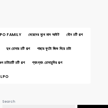
PO FAMILY
মেয়েদের মুখে মাল আউট
যৌন চটি গল্প
দুধ চোদার চটি গল্প
পাছার ফুটো জিভ দিয়ে চাটা
গুদ চাটাচাটি চটি গল্প
গ্যাংব্যাং চোদাচুদির গল্প
OLPO
Search