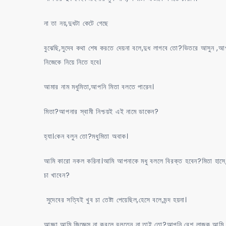
না তা নয়,দুধটা কেটে গেছে
বুঝেছি,সুদেব কথা শেষ করতে দেয়না বলে,দুধ লাগবে তো?ভিতরে আসুন ,আপ
নিজেকে নিয়ে নিতে হবে।
আমার নাম মধুমিতা,আপনি মিতা বলতে পারেন।
মিতা?আপনার স্বামী নিশ্চয়ই এই নামে ডাকেন?
হ্যা।কেন বলুন তো?মধুমিতা অবাক।
আমি কারো নকল করিনা।আমি আপনাকে মধু বললে বিরক্ত হবেন?মিতা হাসে,অদ্ভ
চা খাবেন?
সুদেবের সত্যিই খুব চা তেষ্টা পেয়েছিল,হেসে বলে,মন্দ হয়না।
আচ্ছা আমি জিজ্ঞেস না করলে বলতেন না,তাই তো?আপনি বেশ লাজুক আমি চা 