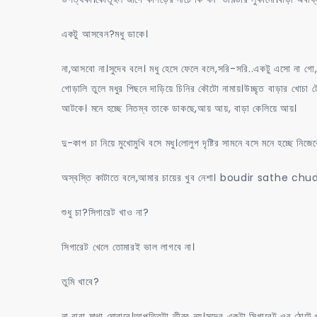
একটু আসবেন?মধু ডাকে।
না,আসবো না।সুদেব বলে। মধু হেসে ফেলে বলে,সরি-সরি..একটু এসো না গো,চ
গোড়ালি তুলে মধুর পিছনে দাড়িয়ে চিনির কৌটো নামায়।উচ্ছৃত বাড়ার খোচা
আটকে। মনে হচ্ছে নিতম্ব তাকে ডাকছে,আয় আয়, বাড়া কেলিয়ে আয়।
দু-কাপ চা নিয়ে মুখোমুখি বসে মধু।লোলুপ দৃষ্টির সামনে বসে মনে হচ্ছে নিজেক
অস্বস্তি কাটাতে বলে,আমার চায়ের খুব নেশা। boudir sathe c
শুধু চা?সিগারেট খাও না?
সিগারেট খেলে তোমারই ভাল লাগবে না।
তুমি খাবে?
না বাবা মাথা ঘোরাবে।আপত্তিটা তীব্র নয়।সুদেব একটা সিগারেট ওর ঠোট