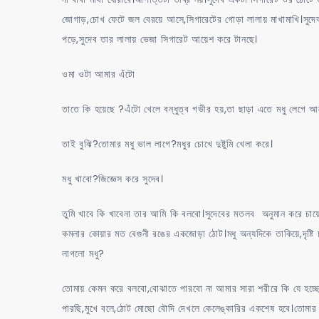
জোগাড়,চোখ ফেটে জল বেরয়ে আসে,সিগারেটের গোড়া লালায় মাখামাখি।সুদেব স
পড়ে,সুদেব তার লালায় ভেজা সিগারেট আয়েশ করে টানছে।
ওমা ওটা আমার এঁটো
তাতে কি হয়েছে ?এঁটো খেলে বন্ধুত্ব গভীর হয়,তা ছাড়া এতে মধু লেগে আ
তাই বুঝি?তোমার মধু ভাল লাগে?মধুর চোখে দুষ্টুমি খেলা করে।
মধু খাবো?জিজ্ঞেস করে সুদেব।
তুমি খাবে কি খাবেনা তার আমি কি বলবো।সুদেবের মতলব অনুমান করে চায়ের ক
কমলার কোয়ার মত বেগুনী রঙের একজোড়া ঠোট।মধু অন্যদিকে তাকিয়ে,দৃষ্টি চ
লাগলো মধু?
তোমায় কেমন করে বলবো,বোঝাতে পারবো না আমার সারা শরীরে কি যে হচ্ছে
পারছি,মুখে বলে,ঠোট মোছো বৌদি দেখলে কেলেঙ্কারির একশেষ হবে।তোমার মধ