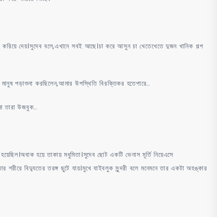
র মনে করিয়ে দেয়।সুদেব বলে,এখানে সবই আছে।চা করে আসুন চা খেতেখেতে দুজন খানিক গল্প
ক মানুষ পড়াশুনা করছিলেন,আমার উপস্থিতি বিরক্তিকর হতেপারে..
না তারা উজবুক..
়েছিল।অবাক হয়ে তাকায় মধুমিতা।সুদেব ছোট একটি ভেনাস মূর্তি নিয়েএসে
িতার শরীরে বিদ্যুতের তরঙ্গ ছুটে যায়।মুখে যাইবলুক সুন্দরী বলে মনেমনে তার একটা অহঙ্কার