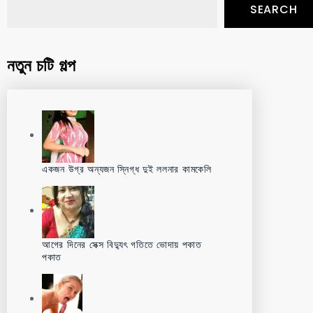
SEARCH
নতুন চটি গল্প
একজন উগ্র অন্যজন স্নিগ্ধ দুই ললনার কামকেলি
আগের দিনের সেক্স বিদ্যুৎ গতিতে ভোদায় পকাত
পকাত