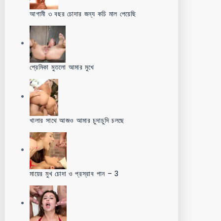
আগামী ৩ বছর চোদার জন্য কচি মাল পেয়েছি
প্রেমিকা মুতলো আমার মুখে
খালার সাথে আজও আমার চুদাচুদি চলছে
মায়ের মুখ চোদা ও প্রস্রাব পান – 3