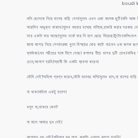
boudi 
মলি ছেলেকে নিয়ে বাপের বাড়ি গেল।সুদেব এখন একা কলেজ ছুটি।মলি আজ ফি
সারাদিন অভুক্ত থাকবে।সুদেব বহুবার বলেছে মলিকে,চাকরি করার দরকার নেই,
তার একটা দায় আছে।সুদেব তর্কে যায় নি হাল ছেড়ে দিয়েছে।টুংটাং।কলি
জামা কাপড় নিয়ে গেল।দরজা খুলে বিস্ময়ের ঘোর কাটে না।যেন এক ঝলক রূপ
ব্লাউজ।যেন শরীরের সঙ্গে মিশে গেছে। কপালর নীচে ডাগর দুটি চোখ।নাভির 
চেনে,আলাপ হয়নি।স্বামী কি একটা ব্যবসা করেন।
বৌদি নেই?মহিলা প্রশ্ন করেন,বৌদি মনেহয় মলি।সুদেব বলে,না বাপ
না থাক।মহিলা একটু হতাশ।
বলুন না,থাকবে কেন?
না মানে আমার দুধ নেই।
আপনার দুধ নেই?মহিলার মুখ লাল, কথাটা এভাবে বলতে চায়নি।