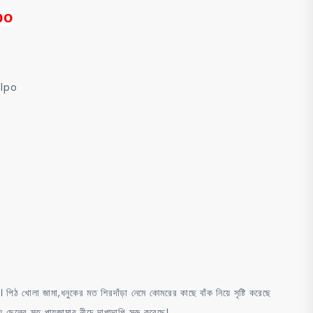
po
olpo
ব। পিঠ খোলা জামা,ধনুকের মত শিরদাঁড়া নেমে কোমরের কাছে বাঁক নিয়ে সৃষ্টি করেছে
 ছেলের মত পায়জামার নীচে দাপাদাপি সুরু করেছে।