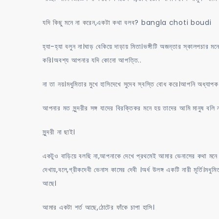
যদি কিছু মনে না করেন,একটা কথা বলব? bangla choti boudi
হ্যা-হ্যা বলুন না।ঘাড় বেকিয়ে দাড়ায় মিতা।ভঙ্গীটি অজন্তার স্কালপচা
করি।অবশ্য আপনার যদি কোনো আপত্তি..
না তা নয়।মধুমিতার মুখে হাসিদেখে সুদেব স্বস্তি বোধ করে।আপনি অধ্যাপ
আপনার মত সুন্দরীর সঙ্গ যাদের বিরক্তিকর মনে হয় তাদের আমি মানুষ বলি 
সুন্দরী না ছাই।
একটুও বাড়িয়ে বলছি না,আপনাকে দেখে প্রথমেই আমার ভেনাসের কথা মনে হয
দেখায়,বলে,গ্রীকদেবী ভেনাস কামের দেবী ।অর্ধ উলঙ্গ একটি নারী মূর্তি।মধুম
আছে।
আমার একটা শর্ত আছে,ঠোটের ফাঁকে চাপা হাসি।