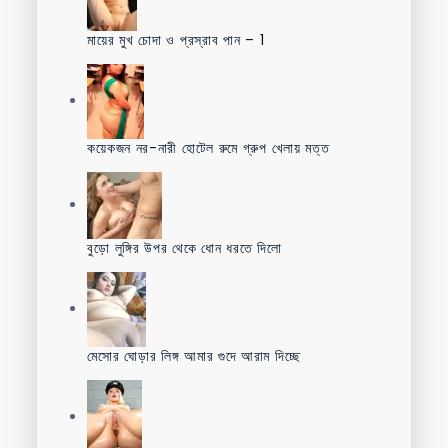
মায়ের মুখ চোদা ও প্রস্রাব পান – 1
কয়েকজন নর-নারী হোটেল রুমে গ্রুপ খেলায় মত্ত
বুড়ো লুঙ্গির উপর থেকে ধোন ধরতে দিলো
মেসোর ঘোড়ার লিঙ্গ আমার গুদে আরাম দিচ্ছে