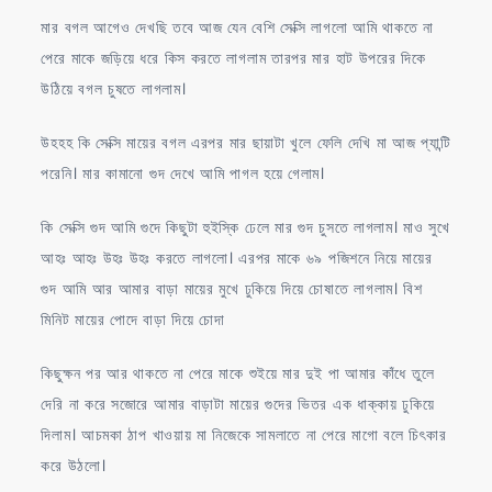
মার বগল আগেও দেখছি তবে আজ যেন বেশি সেক্সি লাগলো আমি থাকতে না
পেরে মাকে জড়িয়ে ধরে কিস করতে লাগলাম তারপর মার হাট উপরের দিকে
উঠিয়ে বগল চুষতে লাগলাম।
উহহহ কি সেক্সি মায়ের বগল এরপর মার ছায়াটা খুলে ফেলি দেখি মা আজ প্যান্টি
পরেনি। মার কামানো গুদ দেখে আমি পাগল হয়ে গেলাম।
কি সেক্সি গুদ আমি গুদে কিছুটা হুইস্কি ঢেলে মার গুদ চুসতে লাগলাম। মাও সুখে
আহঃ আহঃ উহঃ উহঃ করতে লাগলো। এরপর মাকে ৬৯ পজিশনে নিয়ে মায়ের
গুদ আমি আর আমার বাড়া মায়ের মুখে ঢুকিয়ে দিয়ে চোষাতে লাগলাম। বিশ
মিনিট মায়ের পোদে বাড়া দিয়ে চোদা
কিছুক্ষন পর আর থাকতে না পেরে মাকে শুইয়ে মার দুই পা আমার কাঁধে তুলে
দেরি না করে সজোরে আমার বাড়াটা মায়ের গুদের ভিতর এক ধাক্কায় ঢুকিয়ে
দিলাম। আচমকা ঠাপ খাওয়ায় মা নিজেকে সামলাতে না পেরে মাগো বলে চিৎকার
করে উঠলো।