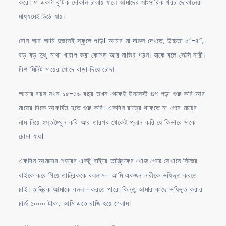
করে। মা একটা বুটিক দোকান চালায় ফলে আমাদের সাংসারিক খরচ দোকানের
মাধ্যমেই উঠে যায়।
বোন আর আমি দুজনেই স্কুলে পড়ি। আমার মা দারুন দেখতে, উচ্চতা ৫’-৪”,
বড় বড় দুধ, মাথা খারাপ করা কোমড় আর নাভির গঠন। যাকে বলে সেক্সি নারী।
বিশ মিনিট মায়ের পোদে বাড়া দিয়ে চোদা
আমার বয়স যখন ১৫-১৬ বছর তখন থেকেই ইনসেস্ট গল্প পড়া শুরু করি আর
মায়ের দিকে আকর্ষিত হতে শুরু করি। একদিন রাত্রে থাকতে না পেরে মায়ের
নাম নিয়ে হস্তমৈথুন করি আর তারপর থেকেই প্লান করি যে কিভাবে মাকে
চোদা যায়।
একদিন আমাদের শহরের একটু বাইরে তান্ত্রিকের খোজ পেয়ে সেখানে নিজের
বাইকে করে গিয়ে তান্ত্রিককে বললাম- আমি একজন নারীকে ভষিভূত করতে
চাই। তান্ত্রিক আমাকে বলল- করতে পারো কিন্তু আমার কাছে ভষিভূত করার
চার্জ ১০০০ টাকা, আমি এতে রাজি হয়ে গেলাম।