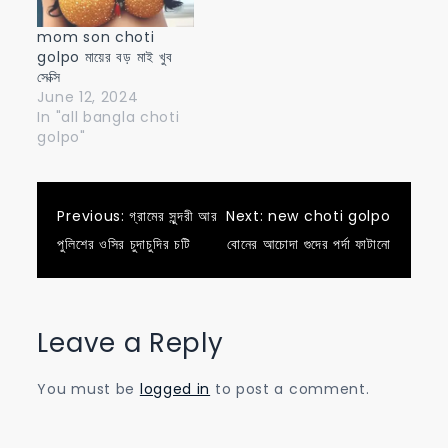
mom son choti
golpo মায়ের বড় মাই খুব
সেক্সি
June 12, 2024
In "all bangla choti
golpo"
Post
Previous:
গ্রামের সুন্দরী আর
Next:
new choti golpo
পুলিশের ওসির চুদাচুদির চটি
বোনের আচোদা গুদের পর্দা ফাটানো
navigation
Leave a Reply
You must be
logged in
to post a comment.