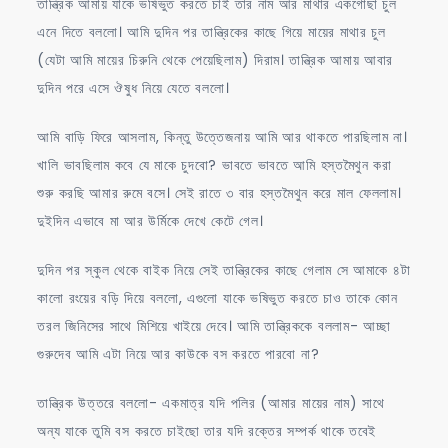
তান্ত্রিক আমায় যাকে ভষিভুত করতে চাই তার নাম আর মাথার একগোছা চুল
এনে দিতে বললো। আমি দুদিন পর তান্ত্রিকের কাছে গিয়ে মায়ের মাথার চুল
(যেটা আমি মায়ের চিরুনি থেকে পেয়েছিলাম) দিরাম। তান্ত্রিক আমায় আবার
দুদিন পরে এসে ঔষুধ নিয়ে যেতে বললো।
আমি বাড়ি ফিরে আসলাম, কিন্তু উত্তেজনায় আমি আর থাকতে পারছিলাম না।
খালি ভাবছিলাম কবে যে মাকে চুদবো? ভাবতে ভাবতে আমি হস্তমৈথুন করা
শুরু করছি আমার রুমে বসে। সেই রাতে ৩ বার হস্তমৈথুন করে মাল ফেললাম।
দুইদিন এভাবে মা আর উর্মিকে দেখে কেটে গেল।
দুদিন পর স্কুল থেকে বাইক নিয়ে সেই তান্ত্রিকের কাছে গেলাম সে আমাকে ৪টা
কালো রংয়ের বড়ি দিয়ে বললো, এগুলো যাকে ভষিভুত করতে চাও তাকে কোন
তরল জিনিসের সাথে মিশিয়ে খাইয়ে দেবে। আমি তান্ত্রিককে বললাম- আচ্ছা
গুরুদেব আমি এটা নিয়ে আর কাউকে বস করতে পারবো না?
তান্ত্রিক উত্তরে বললো- একমাত্র যদি পলির (আমার মায়ের নাম) সাথে
অন্য যাকে তুমি বস করতে চাইছো তার যদি রক্তের সম্পর্ক থাকে তবেই