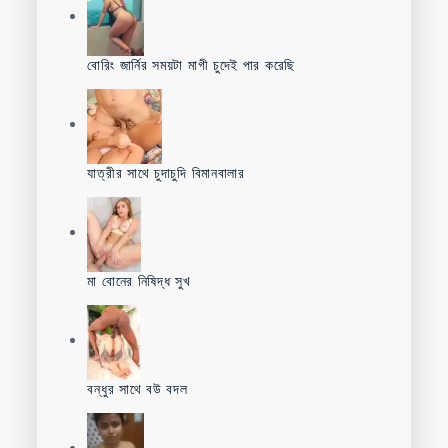
বোরিং জার্নির সময়টা মাগী চুদেই পার করেছি
যাত্রীর সাথে চুদাচুদি বিমানবালার
মা বোনের নিষিদ্ধ সুখ
বন্ধুর সাথে বউ বদল