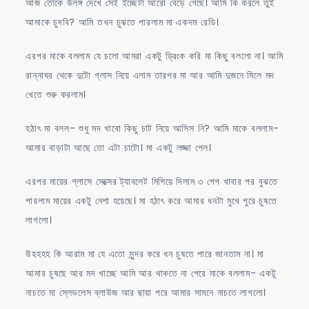
আজ তোকে উলঙ্গ দেখে সেই ইচ্ছেটা আরো বেড়ে গেছে। আমি কি করলে তুই
আমাকে চুদবি? আমি তখন চুঝতে পারলাম মা একদম রেডি।
এরপর মাকে বললাম যে চলো আমরা একটু ড্রিংক করি মা কিছু বললো না। আমি
রান্নাঘর থেকে দুটো গ্লাস নিয়ে এলাম তারপর মা আর আমি দুজনে মিলে মদ
খেতে শুরু করলাম।
হঠাৎ মা বলল- শুধু মদ খাবো কিছু চাট নিয়ে আসিস নি? আমি মাকে বললাম-
আমার বাড়াটা আছে তো এটা চাটো। মা একটু লজ্জা পেল।
এরপর মায়ের গ্লাসে সেক্সের ট্যাবলেট মিশিয়ে দিলাম ৩ পেগ খাবার পর বুঝতে
পারলাম মায়ের একটু নেশা হয়েছে। মা হঠাৎ করে আমার ধনটা মুখে পুরে চুষতে
লাগলো।
উহহহহ কি আরাম মা যে এতো সুন্দর করে ধন চুষতে পারে জানতাম না। মা
আমার চুষছে আর মদ খাচ্ছে আমি আর থাকতে না পেরে মাকে বললাম- একটু
নাচতে মা স্লেভলেস ব্লাউজ আর ছায়া পরে আমার সামনে নাচতে লাগলো।