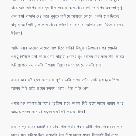
যাবে আর তারপর আর ব্যাথা থাকবে না বলে মায়ের পোদের উপর একদলা থুথু
ফেললাম। বাড়াটা বের করে থুথুতে মাখিয়ে আবারো জোড়ে একটা ঠাপ দিতেই
বাড়ার অর্ধেকটা ঢুকে গেল মায়ের পোঁদে। মা আবারো আগের মতো চিৎকার দিয়ে
উঠলো।
আমি এবার আস্তে আস্তে ঠাপ দিতে থাকি। কিছুক্ষন ঠাপানোর পর পোদটা
একটু পিচ্ছিল হল। আমি এবার বাড়াটা পোদের মুখ বরাবর বের করে মার কোমড়
জড়িয়ে ধরে বড় একটা নিশ্বাস নিয়ে মারলাম জোড়ে একটা ঠাপ।
এবার আর কষ্ট হলো আমার সম্পূর্ণ বাড়াটা মায়ের পোঁদে সেট হয়ে ঢুকে গিয়ে
আমার বিচি দুটো মায়ের ডবকা পাছার খাঁজে বাড়ি খেল।
এবার শুরু করলাম ঠাপানো। প্রতিটা ঠাপে আমার বিচি দুটো মায়ের পাছার উপর
আচড়ে পরছে আর মা যন্ত্রনায় ছটফট করতে থাকে।
এভাবে প্রায় ২০ মিনিট ধরে মার পোদ মারার পর বাড়াটা পোদ থেকে বের করে
মায়ের মুখে ঢুকিয়ে দিয়ে কয়েকটা ঠাপ দিয়ে মায়ের মুখের ভিতরেই বীর্য ঢেলে