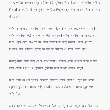
ব্যস, আমিও দোকান বন্ধ সাইনবোর্ডটা ঝুলিয়ে দিয়ে ভিতর থেকে সাটার নামিয়ে
দিলাম। মা ১৬ মিনিট পর ঘুম থেকে উঠে কিছুক্ষন চুপ করে আমার দিকে তাকিয়ে
থাকলো।
আমি এবার মাকে বললাম- তুমি শুনতে পাচ্ছো? মা ঘাড় নেড়ে বলল- হ্যাঁ।
আমি বললাম- উঠে দাড়াও। মা উঠে দাড়ালো। আমি বললাম- এবার দরজার
দিকে হেঁটে হেঁটে যাও আবার ফিরে আসো। মা তাই করলো। আমি খুশিতে
চিৎকার করে উঠলাম। ইচ্ছে করছিল মা মাগিতে ওখানেই ফেলে চুদি।
কিন্তু আমি অন্য কিছু ভেবে রেখেছিলাম। দোকান থেকে বেড়িয়ে মাকে বাইকে
করে একটা বড় শপিং প্লাজায় ঢুকলাম জামা কাপড় কেনার জন্য।
মাকে নিয়ে প্রথমে শাড়ির দোকানে ঢুকলাম। মাকে বললাম- তুমি সব থেকে
ট্রান্সপারেন্ট সাদা রংয়ের শাড়ি কেন। মা বেছে একটা সাদা রংয়ের ট্রান্সপারেন্ট
শাড়ি নিল।
এবার ব্লাউজের দোকানে গিয়ে মাকে দিয়ে কালো, কমলা, সবুজ আর নীল রংয়ের