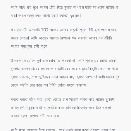
আমি সাথে মার মুখে আমার ঠোট দিয়ে চুষতে লাগলাম যাতে আওয়াজ বাইরে না
যায়। কারন অন্য রুমে আমার ছোট বোনটা ঘুমাচ্ছে।
মার ভোদাটা অনেকটা টাইট থাকায় আমার বাড়াটা পুরো ফিট হয়ে গেল মায়ের
গুদের ভেতর। আমি আস্তে আস্তে ঠাপানো শুরু করলাম আমার গর্ভধারীনি
আমার স্বপ্নের রানী মাকে।
উফফফ সে যে কি সুখ বলে বোঝাতে পারবো না। আমি প্রায় ৩০ মিনিট মাকে
চুদলাম এরপর মায়ের গুদ থেকে বাড়াটা বের করে বাড়ায় কিছুটা মদ ঢেলে মাকে
চুষতে বললাম, মাও রেন্ডিদের মতো আমার বাড়া চুষতে লাগলো। আমি মায়ের মুখ
থেকে বাড়াটা বের করে মার টাইট পোঁদে ঘষতে লাগলাম।
ঘষতে ঘষতে হঠাৎ করে একটা জোড়ে চাপ দিতেই পকাত করে বাড়ার মুন্ডিটা
মায়ের পোঁদে ঢুকে যায়। মা অআক করে আবারো চিৎকার করে উঠে বললো
অনেক ব্যাথা লাগছে ওটা করে নাও।
আমি মাকে শান্তনা দিয়ে বললাম- আর একটু সহ্য করো এইতো এবার ঢুকে