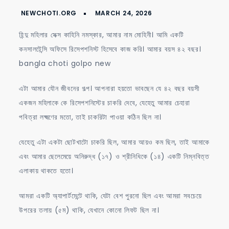
হিন্দু
মহিলাকে
হিন্দু মহিলার সেক্স কাহিনি নমস্কার, আমার নাম মোহিনী। আমি একটি
কচি
কনসালটেন্সি অফিসে রিসেপশনিস্ট হিসেবে কাজ করি। আমার বয়স ৪২ বছর।
মুসলিম
bangla choti golpo new
প্রেমিক
চুদলো
এটা আমার যৌন জীবনের গল্প। আপনারা হয়তো ভাবছেন যে ৪২ বছর বয়সী
একজন মহিলাকে কে রিসেপশনিস্টের চাকরি দেবে, যেহেতু আমার চেহারা
পবিত্রা লক্ষ্মণের মতো, তাই চাকরিটা পাওয়া কঠিন ছিল না।
যেহেতু এটা একটা ছোটখাটো চাকরি ছিল, আমার আয়ও কম ছিল, তাই আমাকে
এবং আমার ছেলেমেয়ে অনিরুদ্ধ (১৭) ও শ্রীনিধিকে (১৪) একটি নিম্নবিত্ত
এলাকায় থাকতে হতো।
আমরা একটি অ্যাপার্টমেন্টে থাকি, যেটা বেশ পুরনো ছিল এবং আমরা সবচেয়ে
উপরের তলায় (৫ম) থাকি, যেখানে কোনো লিফট ছিল না।