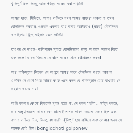
ঝুঁকিপূর্ণ ছিল কিন্তু আজ পর্যন্ত আমরা ধরা পড়িনি।
আমরা ছাদে, সিঁড়িতে, আমার বাড়িতে যখন আমার বাচ্চারা থাকত না তখন
যৌনমিলন করতাম, এমনকি একবার তার বাবার অটোতেও (রাতে) যৌনমিলন
করেছিলাম। হিন্দু মহিলার সেক্স কাহিনি
তারপর সে ভারত-পাকিস্তান ম্যাচে যৌনমিলনের জন্য আমাকে আদেশ দিতে
শুরু করল। ভারত জিতলে সে রাগে আমার সাথে যৌনমিলন করত।
আর পাকিস্তান জিতলে সে আনন্দে আমার সাথে যৌনমিলন করত। তারপর
একদিন সে রেগে গিয়ে আমার কাছে এসে বলল যে পাকিস্তান হেরে যাওয়ায় সে
সহবাস করতে চায়।
আমি বললাম কোনো ক্রিকেট ম্যাচ হচ্ছে না, সে বলল “হকি”… সত্যি বলতে,
তার অজুহাতগুলো আমার বেশ ভালোই লাগত কারণ সেগুলো মজার ছিল এবং
কামনা বাড়িয়ে দিত, কিন্তু ব্যাপারটা ঝুঁকিপূর্ণ হয়ে যাচ্ছিল এবং বোঝার জন্য সে
অনেক ছোট ছিল। banglachoti golponew