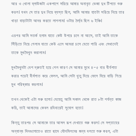
আর ও খোলা ব্লাউজটা একপাশে সরিয়ে আমার অনাবৃত ভেজা দুধ টিপতে শুরু
করল। যখন সে তার দুধ নিয়ে ব্যস্ত ছিল, আমি আমার হাতটা সরিয়ে নিয়ে তার
খাড়া বাড়াটাটা আদর করতে লাগলাম। ওটার দৈর্ঘ্য ছিল ৬ ইঞ্চি।
এরপর আমি সতর্ক হলাম যাতে কেউ উপরে চলে না আসে, তাই আমি তাকে
সিঁড়িতে নিয়ে গেলাম যাতে কেউ এলে আমরা চলে যেতে পারি এবং সেখানেই
তাকে মুখমৈথুন করালাম।
মুখমৈথুনটা বেশ দ্রুতই হয়ে গেল কারণ সে আমার মুখে ৪-৫ বার বীর্যপাত
করার পরেই বীর্যপাত করে ফেলল, আমি সেটা থুতু দিয়ে ফেলে দিয়ে বাড়ি গিয়ে
মুখ পরিষ্কার করলাম।
তখন থেকেই এটা শুরু হলো। যেহেতু আমি সকাল থেকে রাত ৮টা পর্যন্ত কাজ
করি, তাই আমাদের কেবল রবিবারেই সুযোগ হতো।
কিন্তু তারপর সে আমাকে তার আসল রূপ দেখাতে শুরু করল। সে সপ্তাহের
অন্যান্য দিনগুলোতেও রাতে ছাদে যৌনমিলনের জন্য বলতে শুরু করল, এটা