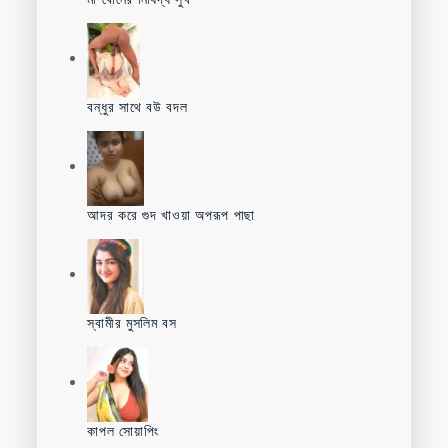
বন্ধুর সাথে বউ বদল
আদর করে গুদ খাওয়া অপরূপ পাছা
স্বামীর মুসলিম বস
কাপল সোয়াপিং