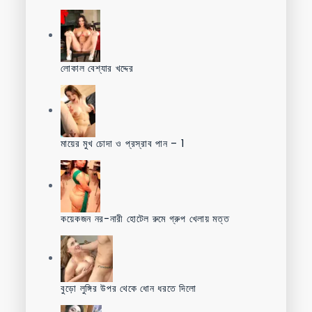
লোকাল বেশ্যার খদ্দের
মায়ের মুখ চোদা ও প্রস্রাব পান – 1
কয়েকজন নর-নারী হোটেল রুমে গ্রুপ খেলায় মত্ত
বুড়ো লুঙ্গির উপর থেকে ধোন ধরতে দিলো