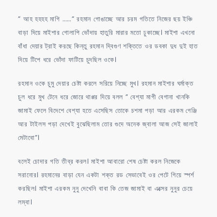
” আহ হহহহ মাগি ……” রহমান গোঙাচ্ছে আর চরম গতিতে নিজের ছয় ইঞ্চি
বাড়া দিয়ে মাইশার গোলাপি ভোঁদায় হাতুরি মারার মতো ঢুকাচ্ছে। মাইশা এখনো
বাঁধা দেয়ার ট্রাই করছে কিন্তু রহমান দ্বিগুণ শক্তিতে ওর ডবকা দুধ দুই হাত
দিয়ে টিপে ধরে ভোঁদা ফাটিয়ে চুদছিল ওকে।
রহমান ওকে চুমু দেয়ার চেষ্টা করলে সরিয়ে নিচ্ছে মুখ। রহমান মাইশার ঘর্মাক্ত
চুল ধরে মুখ টেনে ধরে জোরে থাপ্পর দিয়ে বলল ” বেশ্যা মাগী বেগানা খানকি
জামাই ফেলে বিদেশে বেশ্যা হতে এসেছিস তোকে চশমা পড়া আর এরকম গেঞ্জি
আর টাইলস পড়া দেখেই বুঝেছিলাম তোর গুদে অনেক জ্বালা আজ সেই জালাই
মেটাবো”।
বলেই চোদার গতি তীব্র করল। মাইশা আবারো শেষ চেষ্টা করল নিজেকে
সরানোর। রহমানের বাড়া যেন একটা শক্ত রড সেভাবেই ওর পেটে গিয়ে স্পর্শ
করছিল। মাইশা এরকম নুনু দেখেনি বাবা কি তেজ জামাই বা এক্সের নুনুর চেয়ে
লম্বা।