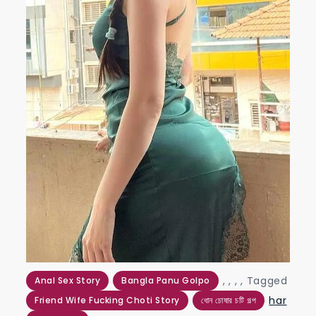
,
,
,
,
Tagged
Anal Sex Story
Bangla Panu Golpo
har
Friend Wife Fucking Choti Story
ধোন চোষার চটি গল্প