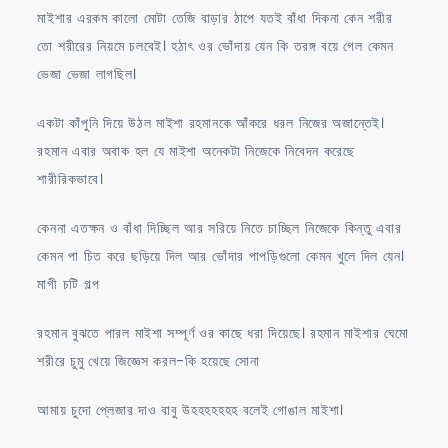
মাইশার এরকম কালো মোটা তেজি বাড়ার ঠাপে যতই বাঁধা দিকনা কেন শরীর
তো শরীরের নিয়মে চলবেই। হঠাৎ ওর ভোঁদায় যেন কি তরঙ্গ বয়ে গেল কেমন
ভেজা ভেজা লাগছিল।
একটা কাঁপুনি দিয়ে উঠল মাইশা রহমানকে আঁকরে ধরল নিজের অজান্তেই।
রহমান এবার অবাক হল যে মাইশা অনেকটা নিজেকে নিবেদন করেছে
শারীরিকভাবে।
কেননা এতক্ষন ও বাঁধা দিচ্ছিল আর সরিয়ে নিতে চাচ্ছিল নিজেকে কিন্তু এবার
কেমন পা চিত করে ছড়িয়ে দিল আর ভোঁদার পাপড়িগুলো কেমন খুলে দিল যেন।
মাগী চটি গল্প
রহমান বুঝতে পারল মাইশা সম্পূর্ণ ওর কাছে ধরা দিয়েছে। রহমান মাইশার ঘেমো
শরীরে চুমু খেয়ে জিজ্ঞেস করল-কি হয়েছে সোনা
আমায় চুদো প্লেজার দাও বাবু উহহহহহহহ বলেই গোঙাল মাইশা।