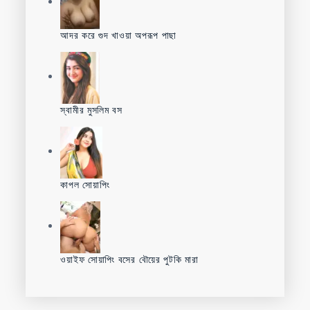
আদর করে গুদ খাওয়া অপরূপ পাছা
স্বামীর মুসলিম বস
কাপল সোয়াপিং
ওয়াইফ সোয়াপিং বসের বৌয়ের পুটকি মারা