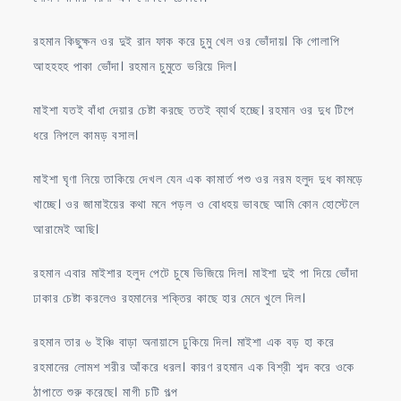
রহমান কিছুক্ষন ওর দুই রান ফাক করে চুমু খেল ওর ভোঁদায়। কি গোলাপি
আহহহহ পাকা ভোঁদা। রহমান চুমুতে ভরিয়ে দিল।
মাইশা যতই বাঁধা দেয়ার চেষ্টা করছে ততই ব্যার্থ হচ্ছে। রহমান ওর দুধ টিপে
ধরে নিপলে কামড় বসাল।
মাইশা ঘৃণা নিয়ে তাকিয়ে দেখল যেন এক কামার্ত পশু ওর নরম হলুদ দুধ কামড়ে
খাচ্ছে। ওর জামাইয়ের কথা মনে পড়ল ও বোধহয় ভাবছে আমি কোন হোস্টেলে
আরামেই আছি।
রহমান এবার মাইশার হলুদ পেটে চুষে ভিজিয়ে দিল। মাইশা দুই পা দিয়ে ভোঁদা
ঢাকার চেষ্টা করলেও রহমানের শক্তির কাছে হার মেনে খুলে দিল।
রহমান তার ৬ ইঞ্চি বাড়া অনায়াসে ঢুকিয়ে দিল। মাইশা এক বড় হা করে
রহমানের লোমশ শরীর আঁকরে ধরল। কারণ রহমান এক বিশ্রী শব্দ করে ওকে
ঠাপাতে শুরু করেছে। মাগী চটি গল্প