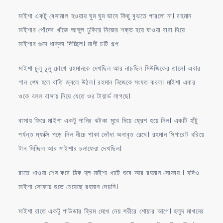
মাইশা একটু বেসামাল হওয়ায় ঘুম ঘুম ভাবে কিছু বুঝতে পারলো না। রহমান
মাইশার পোঁদের খাঁজে আঙ্গুল ঢুকিয়ে নিজের শক্ত হয়ে যাওয়া বারা দিয়ে
মাইশার গুদে ধাক্কা দিচ্ছিল। মাগী চটি গল্প
মাইশা ঢুলু ঢুলু চোখে রহমানকে দেখছিল আর নাচছিল মিউজিকের তালে। এবার
গান শেষ হলে বাতি জ্বলে উঠল। রহমান নিজেকে সংযত করল। মাইশা এবার
ওকে বলল বাসায় নিয়ে যেতে ওর টায়ার্ড লাগছে।
বাসায় ফিরে মাইশা একটু পানির ঝটকা মুখে দিয়ে ফ্রেশ হয়ে নিল। একটি হাঁটু
পর্যন্ত ম্যাক্সি পড়ে নিল নীচে পাকা ভোঁদা অনাবৃত রেখে। রহমান সিগারেট ধরিয়ে
টান দিচ্ছিল আর মাইশার চলাফেরা দেখছিল।
রাতে খাওয়া শেষ করে ঠিক হল মাইশা খাটে শুবে আর রহমান সোফায় । যদিও
মাইশা সোফায় শুতে চেয়েছে রহমান দেয়নি।
মাইশা রাতে একটু পাউডার ক্রিম মেখে নেয় শরীরে শোয়ার আগে। হলুদ মাখনের