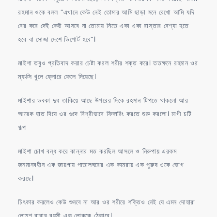
রহমান ওকে বলল ”এখানে কেউ নেই তোমার আমি ছাড়া মনে রেখো আমি যদি
বের করে দেই কেউ আসবে না তোমায় নিতে একা একা রাস্তার বেশ্যা হতে
হবে বা সোজা দেশে ডিপোর্ট হবে”।
মাইশা তবুও প্রতিবাদ করার চেষ্টা করল শরীর শক্ত করে। ততক্ষনে রহমান ওর
ম্যাক্সি খুলে ফ্লোরে ফেলে দিয়েছে।
মাইশার ডবকা দুধ তাকিয়ে আছে উপরের দিকে রহমান টিপতে থাকলো আর
আরেক হাত দিয়ে ওর গুদে বিশ্রীভাবে ফিঙ্গারিং করতে শুরু করলো। মাগী চটি
গল্প
মাইশা চোখ বন্ধ করে কান্নার মত করছিল আসলে ও নিরুপায় এরকম
জনমানবহীন এক জায়গায় পাতালঘরের এক কামরায় এক পুরুষ ওকে ভোগ
করছে।
চিৎকার করলেও কেউ শুনবে না আর ওর শরীরে শক্তিও নেই যে এমন দোহারা
লোমশ বাবার বয়সী এক লোককে ঠেকাবে।