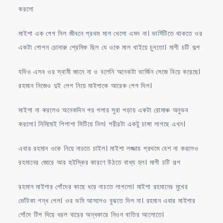
করলো
মাইশা এক পেগ নিল জীবনে প্রথম মাল খেলো এমন না। ভার্সিটিতে থাকতে ওর
একটা গোপন চোদারু প্রেমিক ছিল যে ওকে মাল খাইয়ে চুদতো। মাগী চটি গল্প
যদিও এসব ওর স্বামী জানে না ও বলেনি অনেকটা ভার্জিন সেজে বিয়ে করেছে।
রহমান নিজেও দুই পেগ নিয়ে মাইশাকে আরেক পেগ দিল।
মাইশা না করলেও অনেকদিন পর গলায় সুরা পড়ায় একটা রোমাঞ্চ অনুভব
করলো। নিমিষেই পিপাশা মিটিয়ে নিল। শরীরটা একটু চাঙ্গা লাগছে এখন।
এবার রহমান ওকে নিয়ে নাচতে চাইল। মাইশা লজ্জায় প্রথমে বেশ না করলেও
রহমানের জোরে আর হুইস্কির কারণে উঠতে বাধ্য হল। মাগী চটি গল্প
রহমান মাইশার পোঁদের কাছে ধরে নাচতে লাগলো। মাইশা রহমানের মুখের
ভোঁটকা গন্ধ পেল। ওর ভমি আসলেও বুঝতে দিল না। রহমান এবার মাইশার
পোঁদে টিপ দিয়ে ধরল বারের অন্ধকারে নিওন বাতির আলোতে।