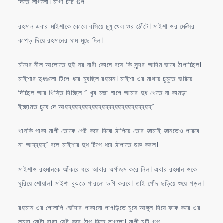
দিতে লাগলো। মাগী চটি গল্প
রহমান এবার মাইশাকে কোলে বসিয়ে চুমু খেল ওর ঠোঁটে। মাইশা ওর মেক্সির
কাপড় দিয়ে রহমানের ঘাম মুছে দিল।
চাঁদের নীল আলোতে দুই নর নারী কোলে বসে কি সুন্দর আদিম ভাবে ঠাপাচ্ছিল।
মাইশার দুধগুলো টিপে ধরে চুষছিল রহমান। মাইশা ওর মাথায় চুমুতে ভরিয়ে
দিচ্ছিল আর খিস্তি দিচ্ছিল ” খুব মজা লাগে আমার দুধ খেতে না কামড়া
ইচ্ছামত চুষে দে আহহহহহহহহহহহহহহহহহহহহহহহহহহ”
খানকি পাকা মাগী তোকে পেট করে দিবো ঠাপিয়ে তোর জামাই জানতেও পারবে
না আহহহহ” বলে মাইশার দুধ টিপে ধরে ঠাপাতে শুরু করল।
মাইশাও রহমানকে আঁকরে ধরে আবার অর্গাজম করে নিল। এবার রহমান ওকে
ঘুরিয়ে শোয়াল। মাইশা বুঝতে পারলো ডগি করবে। তাই পোঁদ ছড়িয়ে শুয়ে পড়ল।
রহমান ওর গোলাপি ভোঁদার পাকানো পাপড়িতে চুষে আঙ্গুল দিয়ে ফাক করে ওর
লম্বা মোটা বাড়া সেট করে ঠাপ দিতে লাগলো। মাগী চটি গল্প