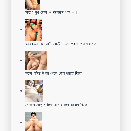
মায়ের মুখ চোদা ও প্রস্রাব পান – 1
কয়েকজন নর-নারী হোটেল রুমে গ্রুপ খেলায় মত্ত
বুড়ো লুঙ্গির উপর থেকে ধোন ধরতে দিলো
মেসোর ঘোড়ার লিঙ্গ আমার গুদে আরাম দিচ্ছে