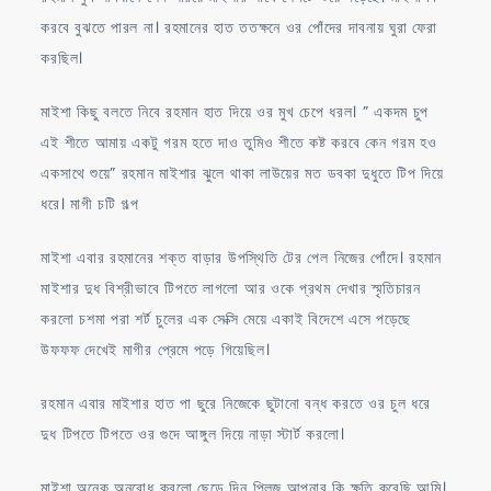
করবে বুঝতে পারল না। রহমানের হাত ততক্ষনে ওর পোঁদের দাবনায় ঘুরা ফেরা
করছিল।
মাইশা কিছু বলতে নিবে রহমান হাত দিয়ে ওর মুখ চেপে ধরল। ” একদম চুপ
এই শীতে আমায় একটু গরম হতে দাও তুমিও শীতে কষ্ট করবে কেন গরম হও
একসাথে শুয়ে” রহমান মাইশার ঝুলে থাকা লাউয়ের মত ডবকা দুধুতে টিপ দিয়ে
ধরে। মাগী চটি গল্প
মাইশা এবার রহমানের শক্ত বাড়ার উপস্থিতি টের পেল নিজের পোঁদে। রহমান
মাইশার দুধ বিশ্রীভাবে টিপতে লাগলো আর ওকে প্রথম দেখার স্মৃতিচারন
করলো চশমা পরা শর্ট চুলের এক সেক্সি মেয়ে একাই বিদেশে এসে পড়েছে
উফফফ দেখেই মাগীর প্রেমে পড়ে গিয়েছিল।
রহমান এবার মাইশার হাত পা ছুরে নিজেকে ছুটানো বন্ধ করতে ওর চুল ধরে
দুধ টিপতে টিপতে ওর গুদে আঙ্গুল দিয়ে নাড়া স্টার্ট করলো।
মাইশা অনেক অনুরোধ করলো ছেড়ে দিন প্লিজ আপনার কি ক্ষতি করেছি আমি।