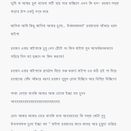
তুমি না আমার চুদা খাবেনা সতী হয়ে সরে যাচ্ছিলে এখন কি হল- রহমান লম্বা
বাড়ার ঠাপ একটু বন্ধ করে
জানিনা আমি কিছু জানিনা আমায় চুদো… উমমমমমমম” রহমানকে আঁকরে ধরল
মাইশা
রহমান এবার মাইশাকে চুমু খেল ঠোঁটে লং কিস মাইশা মুখ আশ্চর্যজনকভাবে
সরিয়ে নিল না। দুজনে লং কিস করলো।
রহমান এবার মাইশাকে রামঠাপ দিতে শুরু করল। মাইশা ওর কচি দুই পা দিয়ে
রহমানের পোঁদ আঁকরে ধরল। রহমান তুমুল চোদা দিচ্ছিল আর খিস্তি দিচ্ছিল।
পাকা বেশ্যা খানকি আমার আজ তোকে ইচ্ছা মত চুদব
আহহহহহহহহহহহহহহহহহহহহহহহ
চোদ আমায় আমায় তোর খানকি বানা আহহহহহহ কি লম্বা মোটা নুনু
উফফফফফ চুদো ইচ্ছা মত ” মাইশা রহমানের কাধে কামড় আর চুমুতে ভরিয়ে