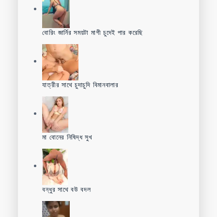
বোরিং জার্নির সময়টা মাগী চুদেই পার করেছি
যাত্রীর সাথে চুদাচুদি বিমানবালার
মা বোনের নিষিদ্ধ সুখ
বন্ধুর সাথে বউ বদল