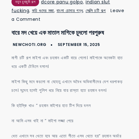
dcore panu golpo
,
indian slut
নতুন চুদাচুদি গল্প
fucking
,
কচি গুদের মজা
,
বাংলা চোদার গন্ধ
,
সেক্সি চটি গল্প
Leave
on
a Comment
বারে
বারে মদ খেয়ে এক মাতাল মাগিকে চুদলো পরপুরুষ
মদ
খেয়ে
এক
মাগী চটি গল্প মাইশা এবং রহমান একটি বারে গেলো। মাইশাকে অনেকটা হাত
মাতাল
ধরে একটি টেবিলে বসাল।
মাগিকে
চুদলো
মাইশা কিছু মনে করলো না যেহেতু এখানে অবৈধ অভিবাসীদের বেশ ধরপাকড়
পরপুরুষ
চলে। সন্দেহ হলেই পুলিশ ধরে নিয়ে যায় রাস্তা হতে রহমান বলল।
কি হুইস্কি খাও ” রহমান মাইশার হাত টিপ দিয়ে বলল
না আমি এসব খাই না ” মাইশা লজ্জা পেয়ে
ধেত এখানে সব খেতে হবে আর এতো শীতে এসব খেতে হয়” রহমান অর্ডার