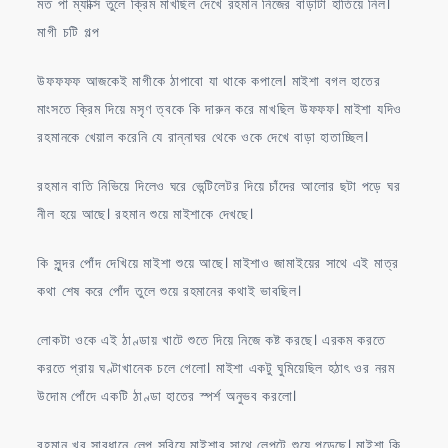
মত পা ম্যাক্সি তুলে ক্রিম মাখছিল দেখে রহমান নিজের বাড়াটা হাতিয়ে নিল।
মাগী চটি গল্প
উফফফফ আজকেই মাগীকে ঠাপাবো যা থাকে কপালে। মাইশা বগল হাতের
মাংসতে ক্রিম দিয়ে মসৃণ ত্বকে কি দারুন করে মাখছিল উফফফ। মাইশা যদিও
রহমানকে খেয়াল করেনি যে রান্নাঘর থেকে ওকে দেখে বাড়া হাতাচ্ছিল।
রহমান বাতি নিভিয়ে দিলেও ঘরে ভেন্টিলেটর দিয়ে চাঁদের আলোর ছটা পড়ে ঘর
নীল হয়ে আছে। রহমান শুয়ে মাইশাকে দেখছে।
কি সুন্দর পোঁদ দেখিয়ে মাইশা শুয়ে আছে। মাইশাও জামাইয়ের সাথে এই মাত্র
কথা শেষ করে পোঁদ তুলে শুয়ে রহমানের কথাই ভাবছিল।
লোকটা ওকে এই ঠাণ্ডায় খাটে শুতে দিয়ে নিজে কষ্ট করছে। এরকম করতে
করতে প্রায় ঘণ্টাখানেক চলে গেলো। মাইশা একটু ঘুমিয়েছিল হঠাৎ ওর নরম
উদোম পোঁদে একটি ঠাণ্ডা হাতের স্পর্শ অনুভব করলো।
রহমান খুব সাবধানে লেপ সরিয়ে মাইশার সাথে লেপটে শুয়ে পড়েছে। মাইশা কি