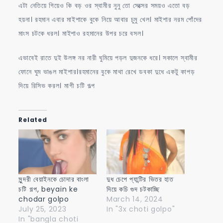
এটা নেতিয়ে গিয়েও কি বড় ওর স্বামীর নুনু তো সেক্সের সময়ও এতো বড়
হয়না। রহমান এবার মাইশাকে বুকে নিয়ে আবার চুমু খেল। মাইশার নরম পোঁদের
মাংস চটকে ধরল। মাইশাও রহমানের উপর চরে বসল।
এভাবেই রাতে দুই উলঙ্গ নর নারী ঘুমিয়ে পড়ল দুজনকে ধরে। সকালে স্বামীর
ফোনে ঘুম ভাঙল মাইশার।রহমানের বুকে মাথা রেখে ডবকা দুধে একটু কাপড়
দিয়ে রিসিভ করল। মাগী চটি গল্প
Related
সুন্দরী বেয়াইনকে চোদার বাংলা
দুধ চেপে প্যান্টির ভিতর হাত
চটি গল্প, beyain ke
দিয়ে কচি গুদ চটকাচ্ছি
chodar golpo
March 14, 2024
July 25, 2023
In "3x choti golpo"
In "bangla choti