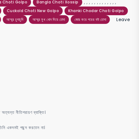
,
,
,
,
,
,
,
,
,
,
,
,
,
a Choti Golpo
Bangla Choti Xossip
Cuckold Choti New Golpo
Khanki Chodar Choti Golpo
Leave
আম্মুর চুদাচুদি
আম্মুর মুখ ধোন দিয়ে চোদা
জোর করে পরের বউ চোদা
অত্যন্ত নীতিপরায়ণ ব্যাক্তি।
তিনি একদমই পছন্দ করতেন না।