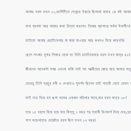
আমার বয়স তখন ২০,ভার্সিটিতে সেকেন্ড ইয়ারে ছিলাম। বাবার ২য় বউ আমার
বাবা ব্যবসা আর আমার কথা চিন্তা করলেও নিজের ব্যাপারে সর্বদা উদ
তাইতো আমার ছোটোবেলায় মা মারা যাওয়ার আর কখনও বিয়ে করেননি।
ছেলে সৎমার ঘৃণার শিকার হোক তা তিনি চাননি।বাবার বয়স তখন মাত্র ৪৫।
জীবনের অনেকটা সময় এখনো বাকি তাই সব আত্মীয়ের জোর আর আমার অনুম
যেহেতু তিনি প্রচুর ধনী ও দেখতেও সুদর্শন ছিলেন তাই পাত্রী পেতে তেমন
তাই তার বিয়ে হল রূপা নামের একজন মহিলার সাথে,যার বয়স মাত্র ২৮।
তার ১৫ বয়সে বিয়ে হয়ে যায় কিন্তু ১ বছর পর স্বামী ডিভোর্স দিয়ে দেয়,রে
পাশ করেন।তার মেয়েটার বয়স ছিল তখন ১৩ বছর।