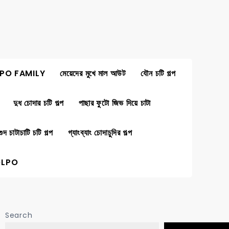
PO FAMILY
মেয়েদের মুখে মাল আউট
যৌন চটি গল্প
দুধ চোদার চটি গল্প
পাছার ফুটো জিভ দিয়ে চাটা
গুদ চাটাচাটি চটি গল্প
গ্যাংব্যাং চোদাচুদির গল্প
OLPO
Search