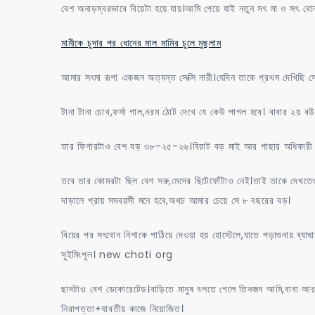
বেশ অনাড়ম্বরভাবে বিয়েটা হয়ে যায়।আমি পেয়ে যাই নতুন সৎ মা ও স
মামীকে চুদার পর ধোনের মাল মামির চুলে মুছলাম
আমার সৎমা রূপা একজন অত্যন্ত সেক্সি নারী।যেদিন তাকে প্রথম দেখিছি
টানা টানা চোখ,ফর্সা গাল,নরম ঠোট দেখে যে কেউ পাগল হবে। বাবার ২য় বউ
তার ফিগারটাও বেশ বড় ৩৮-২৫-২৬।বিরাট বড় মাই আর পাছার অধিকারী ত
তবে তার কোমরটা ছিল বেশ সরু,মেদের ছিটেফোঁটাও নেই।তাই তাকে দেখতেও
দাড়ালে প্রায় সমবয়সী মনে হবে,অথচ আমার চেয়ে সে ৮ বছরের বড়।
বিয়ের পর সৎবোন নিশাকে পাঠিয়ে দেওয়া হয় হোস্টেলে,যাতে পড়াশুনায় ব্যাঘ
সুইমিংপুল। new choti org
ছাদটাও বেশ ডেকোরেটেড।বাড়িতে মানুষ বলতে গেলে তিনজন আমি,বাবা আর
নিরাপত্তা+যাবতীয় কাজে নিয়োজিত।