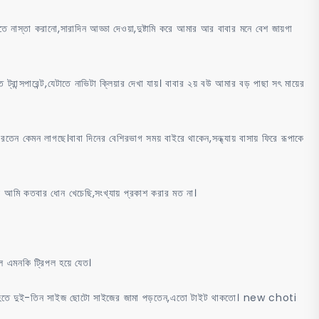
তে নাস্তা করানো,সারাদিন আড্ডা দেওয়া,দুষ্টামি করে আমার আর বাবার মনে বেশ জায়গা
্রান্সপারেন্ট,যেটাতে নাভিটা ক্লিয়ার দেখা যায়। বাবার ২য় বউ আমার বড় পাছা সৎ মায়ের
েন কেমন লাগছে।বাবা দিনের বেশিরভাগ সময় বাইরে থাকেন,সন্ধ্যায় বাসায় ফিরে রূপাকে
ে আমি কতবার ধোন খেচেছি,সংখ্যায় প্রকাশ করার মত না।
বল এমনকি ট্রিপল হয়ে যেত।
াইজ হতে দুই-তিন সাইজ ছোটো সাইজের জামা পড়তেন,এতো টাইট থাকতো। new choti