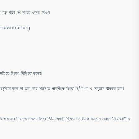
 বড় পাছা সৎ মায়ের গুদের আগুন
াসীন। newchotiorg
তিতে বিয়ের পিড়িতে বসেন।
 অসুবিধে হলো না।তবে তার শর্তমতে পাত্রীকে ডিভোর্সি/বিধবা ও সন্তান থাকতে হবে।
খে যায় একটা মেয়ে সন্তান।তবে তিনি মেধাবী ছিলেন। তাইতো সন্তান কোলে নিয়ে মাস্টার্স