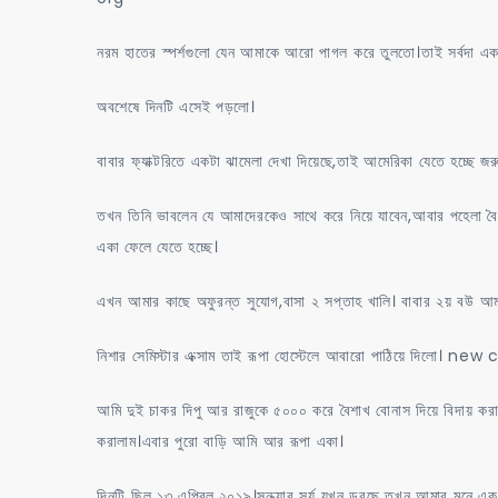
নরম হাতের স্পর্শগুলো যেন আমাকে আরো পাগল করে তুলতো।তাই সর্বদা একট
অবশেষে দিনটি এসেই পড়লো।
বাবার ফ্যাক্টরিতে একটা ঝামেলা দেখা দিয়েছে,তাই আমেরিকা যেতে হচ্ছে জর
তখন তিনি ভাবলেন যে আমাদেরকেও সাথে করে নিয়ে যাবেন,আবার পহেলা বৈ
একা ফেলে যেতে হচ্ছে।
এখন আমার কাছে অফুরন্ত সুযোগ,বাসা ২ সপ্তাহ খালি। বাবার ২য় বউ আমা
নিশার সেমিস্টার এক্সাম তাই রূপা হোস্টেলে আবারো পাঠিয়ে দিলো। ne
আমি দুই চাকর দিপু আর রাজুকে ৫০০০ করে বৈশাখ বোনাস দিয়ে বিদায় কর
করালাম।এবার পুরো বাড়ি আমি আর রূপা একা।
দিনটি ছিল ১৩ এপ্রিল,২০১৯।সন্ধ্যার সূর্য যখন ডুবছে তখন আমার মনে এক 