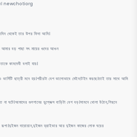
ৎ বোন। newchotiorg
 সেদিন থেকেই তার উপর ফিদা আমি।
 আমার বড় পাছা সৎ মায়ের গুদের আগুন
াকে কামদেবী বলাই যায়।
 ভার্সিটি ছাত্রী মনে হয়।শরীরটা বেশ ভালোভাবে মেইনটেইন করছে।তাই তার সাথে আমি
াত না ঘটে।আমাদের গুলশানের ডুপ্লেক্স বাড়িটা বেশ বড়।সামনে খোলা উঠান,পিছনে
 রূপা।দুইজন দারোয়ান,দুইজন ড্রাইভার আর দুইজন কাজের লোক ঘরের