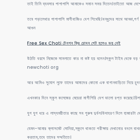
তাই তিনি ব্যবসার পাশাপাশি আমাকেও সমান সময় দিতেন।তাইতো আজ দেশের
তবে পড়ালেখার পাশাপাশি মাগীবাজিও বেশ শিখেছি।বন্ধুদের সাথে আড্ডা,পর্ণ
আগুন
Free Sex Choti টেনশন ফ্রি চোদন পেট হলেও ভয় নেই
উঠতি বয়সে নিজেকে সামলাতে কার না কষ্ট হয় বলেন।স্কুল টাইম থেকে বড় 
newchoti org
আর আমিও সুযোগ লুফে তাদের আমাদের কোনো এক বাগানবাড়িতে নিয়ে চুদ
এখনকার দিনে স্কুল কলেজের মেয়েরা মাগীগিরি বেশ ভালো রপ্ত করেছে।চিপায়
যুগ যুগ ধরে এ লাস্যময়ীতার কাছে সব পুরুষ দুর্বল।উদাহরণ দিলে হাজারটা দ
যেমন-আমার ক্লাসমেট সোনিয়া,স্কুলে থাকতে পরীক্ষায় দেখানোর বদলে বা
করতাম,তবে তাদের সম্মতিতে।