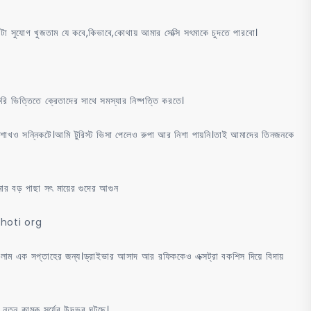
া সুযোগ খুজতাম যে কবে,কিভাবে,কোথায় আমার সেক্সি সৎমাকে চুদতে পারবো।
ুরি ভিত্তিতে ক্রেতাদের সাথে সমস্যার নিষ্পত্তি করতে।
শাখও সন্নিকটে।আমি টুরিস্ট ভিসা পেলেও রুপা আর নিশা পায়নি।তাই আমাদের তিনজনকে
র বড় পাছা সৎ মায়ের গুদের আগুন
w choti org
ালাম এক সপ্তাহের জন্য।ড্রাইভার আসাদ আর রফিককেও এক্সট্রা বকশিস দিয়ে বিদায়
নতুন কামুক সূর্যের উদ্ভব ঘটছে।