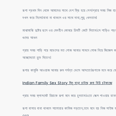
রূপা প্রথম দিন থেকে আমাদের সাথে বেশ ফ্রি হয়ে গেল।প্রায় সময় নিজ হা
দখল করে নিলো।বাবা না থাকলে ওর সাথে দাবা,লুডু খেলতাম।
মাঝামাঝি দুষ্টের ছলে ওর মেদহীন কোমরে চিমটি কেটে দিতাম।সে শাড়িও পড়ত ট
গুদের আগুন
প্রায় সময় শাড়ি পরে মডেলের মত পোজ আমার সামনে পোজ নিয়ে জিজ্ঞেস করত
আচ্ছামতো চুদে দিতেন।
রূপার কামুকি আওয়াজ আমার রুম পর্যন্ত ভেসে আসতো।রূপাকে মনে করে য
Indian Family Sex Story মিনু বাড়া চাটছে রুনা বিচি চটকাচ্ছে
প্রায় সময় ক্লাসমেট রিয়াকে রূপা মনে করে চুদতাম।এতে সেক্স পাওয়ার ডা
রূপা বাসায় বাবা থাকলে সালোয়ার কামিজ পড়তেন,তবে মনে হয় নিজ স
org