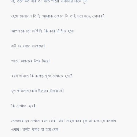
না, তবে কত হবে ৩০ হতে পারে। বান্ধবীর মাকে চুদা
হেসে ফেললেন তিনি, আমাকে দেখলে কি তাই মনে হচ্ছে তোমার?
আপনাকে তো দেখিনি, কি করে নিশ্চিত হবো
এই যে বললে দেখেছো।
ওতো কাপড়ের উপর দিয়ে।
বয়স জানতে কি কাপড় খুলে দেখাতে হবে?
চুপ থাকলাম কোন উত্তর দিলাম না।
কি দেখাতে হবে।
মেয়েদের দুধ দেখলে বয়স বোঝা যায়। সাহস করে বুক না বলে দুধ বললাম
এবার। গালটা উনার হা হয়ে গেল।