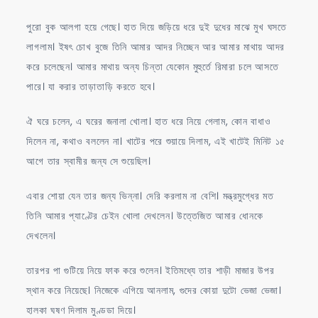
পুরো বুক আলগা হয়ে গেছে। হাত দিয়ে জড়িয়ে ধরে দুই দুধের মাঝে মুখ ঘসতে
লাগলাম। ইষৎ চোখ বুজে তিনি আমার আদর নিচ্ছেন আর আমার মাথায় আদর
করে চলেছেন। আমার মাথায় অন্য চিন্তা যেকোন মুহুর্তে রিমারা চলে আসতে
পারে। যা করার তাড়াতাড়ি করতে হবে।
ঐ ঘরে চলেন, এ ঘরের জনালা খোলা। হাত ধরে নিয়ে গেলাম, কোন বাধাও
দিলেন না, কথাও বললেন না। খাটের পরে শুয়ায়ে দিলাম, এই খাটেই মিনিট ১৫
আগে তার স্বামীর জন্য সে শুয়েছিল।
এবার শোয়া যেন তার জন্য ভিন্না। দেরি করলাম না বেশি। মন্ত্রমুগ্ধের মত
তিনি আমার প্যাণ্টের চেইন খোলা দেখলেন। উত্তেজিত আমার ধোনকে
দেখলেন।
তারপর পা গুটিয়ে নিয়ে ফাক করে শুলেন। ইতিমধ্যে তার শাড়ী মাজার উপর
স্থান করে নিয়েছে। নিজেকে এগিয়ে আনলাম, গুদের কোয়া দুটো ভেজা ভেজা।
হালকা ঘষণ দিলাম মুণ্ডডা দিয়ে।