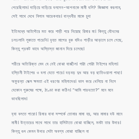
পেরেছিলাম। দাড়িয়ে দাড়িয়ে বললেন-আপনাকে মামী বলি? জিজ্ঞাসা করলাম,
সেই সাথে দেখে নিলাম আরেকবার। বান্ধবীর মাকে চুদা
ইতিমধ্যে আটপৌরে মত করে শাড়ী পরে নিয়েছে রিমার মা। কিন্তু যৌবনের
ঢলঢলানি লুকাতে পারেনি। বৃহত মাপের বুক যদিও শাড়ীর আড়ালে চলে গেছে,
কিন্তু প্রকট ভাবে অস্তিস্ত জানান দিয়ে চলেছে।
শরীরে অতিরিক্ত মেদ যে নেই বোঝা যাচ্ছীল। গাট্টা গোট্টা টাইপের মহিলা।
হস্তিনী টাইপের ও বলা যেতে পারে। বড়বড় দুধ আর বড় ছাতিওয়ালা পাছা।
অফুরন্ত সেক্স ক্ষমতা এই ধরণের মহিলাদের। ভাল করে খেলিয়ে না নিলে
যেকোন পুরুষের পক্ষে, ঠাণ্ডা করা কঠিন। “আমি পারবতো?” মনে মনে
ভাবছিলাম।
হ্যা বলতে পারো। রিমার বাবা সম্পর্কে তোমার মামা হয়, আর মামার বউ মানে
মামী। উত্তরের সাথে সাথে তার হাসিটাতে বোঝা যাচ্ছিল, মনটা তার উদার।
কিন্তু গুদ কেমন উদার সেটা অবশ্য বোঝা যাচ্ছিল না