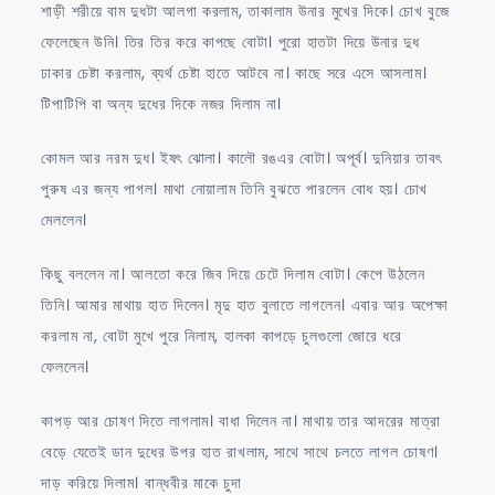
শাড়ী শরীয়ে বাম দুধটা আলগা করলাম, তাকালাম উনার মুখের দিকে। চোখ বুজে
ফেলেছেন উনি। তির তির করে কাপছে বোটা। পুরো হাতটা দিয়ে উনার দুধ
ঢাকার চেষ্টা করলাম, ব্যর্থ চেষ্টা হাতে আটবে না। কাছে সরে এসে আসলাম।
টিপাটিপি বা অন্য দুধের দিকে নজর দিলাম না।
কোমল আর নরম দুধ। ইষৎ ঝোলা। কালৌ রঙএর বোটা। অপূর্ব। দুনিয়ার তাবৎ
পুরুষ এর জন্য পাগল। মাথা নোয়ালাম তিনি বুঝতে পারলেন বোধ হয়। চোখ
মেললেন।
কিছু বললেন না। আলতো করে জিব দিয়ে চেটে দিলাম বোটা। কেপে উঠলেন
তিনি। আমার মাথায় হাত দিলেন। মৃদু হাত বুলাতে লাগলেন। এবার আর অপেক্ষা
করলাম না, বোটা মুখে পুরে নিলাম, হালকা কাপড়ে চুলগুলো জোরে ধরে
ফেললেন।
কাপড় আর চোষণ দিতে লাগলাম। বাধা দিলেন না। মাথায় তার আদরের মাত্রা
বেড়ে যেতেই ডান দুধের উপর হাত রাখলাম, সাথে সাথে চলতে লাগল চোষণ।
দাড় করিয়ে দিলাম। বান্ধবীর মাকে চুদা