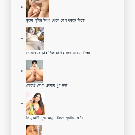
বুড়ো লুঙ্গির উপর থেকে ধোন ধরতে দিলো
মেসোর ঘোড়ার লিঙ্গ আমার গুদে আরাম দিচ্ছে
বোনের সোনা চোদায় খুব মজা
হিন্দু দাসী চুদে আনন্দ নিলো মুসলিম মনিব