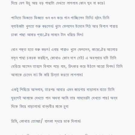
দিয়ে বেশ উচু আর বড় পাছাটা দেখতে লাগলাম কোন শব্দ না করে।
পানিতে ভিজতে ভিজতে গুন গুন করে গান গাচ্ছিলেন তিনি। হঠাৎ তিনি
ব্লাউজটা খুলতে শুরু করলেন। খুলে ফেললেন উদোম পিঠ আর বিশাল শায়ায়
ঢাকা পাছা আমার প্যাণ্টের সামনে টান ধরিয়ে দিল।
ধোন শক্ত হতে শুরু করল। এবার শায়াও খুলে ফেললেন, কারেণ্টের আলোয়
মসৃন পাছা চকচক করছিল, কোথাও কোন দাগ নেই। এ অবস্থায় যদি তিনি
বেরিয়ে আসেন তাহলে বিপদে পড়ে যাব, চিৎকার করে উঠলে আরো বিপদ। তিনি
আমাকে চেনেন না। কি করি চিন্তা করতে লাগলাম।
একটু পিছিয়ে আসলাম, তারপর আবার এমন জায়গায় দাড়ালাম যাতে তিনি
ঘুরলেই আমাকে দেখতে পান অথবা আমি তার সামনেরটা দেখতে পায়। অন্য
দিকে ফিরে দাড়ালাম। বান্ধবীর মাকে চুদা
রিমি, কোথায় তোমরা/ হালকা স্বরে ডাক দিলাম।