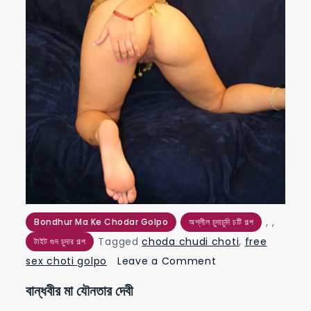
,
,
Bondhur Ma Ke Chodar Golpo
অশ্লীল চুদাচুদি চটি গল্প
Tagged
choda chudi choti
,
free
টাইট গুদ চুদার গল্প
on
sex choti golpo
Leave a Comment
বান্ধবীর
বান্ধবীর মা যৌনতার দেবী
মা