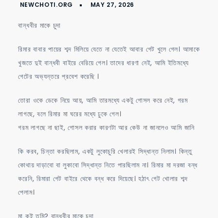
যৌনতার
দেবী
বান্ধবীর মাকে চুদা
রিমার বাবার পায়ের শব্দ মিলিয়ে যেতে না যেতেই আবার গেট খুলে গেল। আমাকে
খুজতে দুই বান্ধবী বাইরে বেরিয়ে গেল। তাদের ধারণা নেই, আমি ইতিমধ্যে
গেটের অভ্যন্তরে প্রবেশ করেছি ।
তোরা ওকে ডেকে নিয়ে আয়, আমি তারমধ্যে একটু গোসল করে নেই, গরম
লাগছে, বলে রিমার মা ঘরের মধ্যে ঢুকে গেল।
গরম লাগছে না ছাই, গোসল করার কারণটা আর কেউ না জানলেও আমি জানি
কি করব, চিন্তা করছিলাম, একটু লুকোচুরি খেলারই সিদ্ধান্ত নিলাম। কিন্তু
কোথায় দাড়াবো বা লুকাবো সিদ্ধান্ত নিতে পারছিলাম না। রিমার মা দরজা বন্ধ
করেনি, রিমারা গেট বাইরে থেকে বন্ধ করে দিয়েছে। হঠাৎ গেট খোলার শব্দ
পেলাম।
মা কই তুমি? বান্ধবীর মাকে চুদা