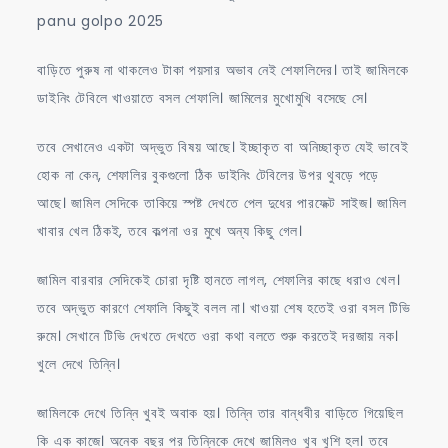
panu golpo 2025
বাড়িতে পুরুষ না থাকলেও টাকা পয়সার অভাব নেই শেফালিদের। তাই জামিলকে
ডাইনিং টেবিলে খাওয়াতে বসল শেফালি। জামিলের মুখোমুখি বসেছে সে।
তবে সেখানেও একটা অদ্ভুত বিষয় আছে। ইচ্ছাকৃত বা অনিচ্ছাকৃত যেই ভাবেই
হোক না কেন, শেফালির বুকগুলো ঠিক ডাইনিং টেবিলের উপর থুবড়ে পড়ে
আছে। জামিল সেদিকে তাকিয়ে স্পষ্ট দেখতে পেল দুধের পারফেক্ট সাইজ। জামিল
খাবার খেল ঠিকই, তবে কল্পনা ওর মুখে অন্য কিছু গেল।
জামিল বারবার সেদিকেই চোরা দৃষ্টি হানতে লাগল, শেফালির কাছে ধরাও খেল।
তবে অদ্ভুত কারণে শেফালি কিছুই বলল না। খাওয়া শেষ হতেই ওরা বসল টিভি
রুমে। সেখানে টিভি দেখতে দেখতে ওরা কথা বলতে শুরু করতেই দরজায় নক।
খুলে দেখে তিন্নি।
জামিলকে দেখে তিন্নি খুবই অবাক হয়। তিন্নি তার বান্ধবীর বাড়িতে গিয়েছিল
কি এক কাজে। অনেক বছর পর তিন্নিকে দেখে জামিলও খুব খুশি হল। তবে