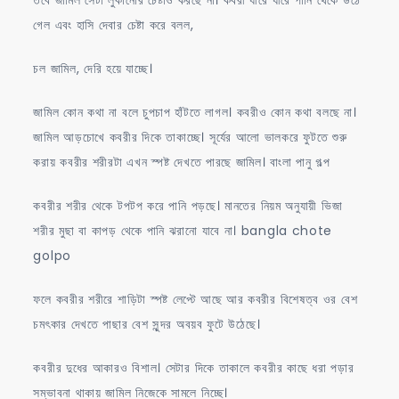
গেল এবং হাসি দেবার চেষ্টা করে বলল,
চল জামিল, দেরি হয়ে যাচ্ছে।
জামিল কোন কথা না বলে চুপচাপ হাঁটতে লাগল। কবরীও কোন কথা বলছে না।
জামিল আড়চোখে কবরীর দিকে তাকাচ্ছে। সূর্যের আলো ভালকরে ফুটতে শুরু
করায় কবরীর শরীরটা এখন স্পষ্ট দেখতে পারছে জামিল। বাংলা পানু গল্প
কবরীর শরীর থেকে টপটপ করে পানি পড়ছে। মানতের নিয়ম অনুযায়ী ভিজা
শরীর মুছা বা কাপড় থেকে পানি ঝরানো যাবে না। bangla chote
golpo
ফলে কবরীর শরীরে শাড়িটা স্পষ্ট লেপ্টে আছে আর কবরীর বিশেষত্ব ওর বেশ
চমৎকার দেখতে পাছার বেশ সুন্দর অবয়ব ফুটে উঠেছে।
কবরীর দুধের আকারও বিশাল। সেটার দিকে তাকালে কবরীর কাছে ধরা পড়ার
সম্ভাবনা থাকায় জামিল নিজেকে সামলে নিচ্ছে।