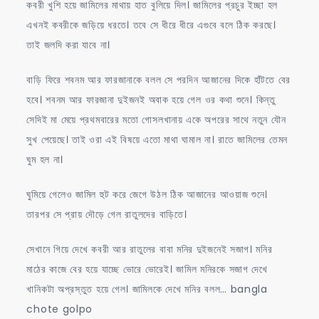
কবরী খুশি হয়ে জামিলের মাথায় হাত বুলিয়ে দিল। জামিলের প্রচুর ইচ্ছা হল
এখনই কবরীকে জড়িয়ে ধরতে। তবে সে ধীরে ধীরে এগুবে বলে ঠিক করছে।
তাই জলদি করা যাবে না।
বাড়ি ফিরে শবনম আর ফারজানাকে বলল সে পরদিন আজানের দিকে হাঁটতে বের
হবে। শবনম আর ফারজানা দুইজনই অবাক হয়ে গেল ওর কথা শুনে। কিন্তু
সেদিই মা মেয়ে প্রথমবারের মতো গোসলখানায় একে অপরের সাথে নতুন যৌন
সুখ পেয়েছে। তাই ওরা এই বিষয়ে এতো মাথা ঘামাল না। রাতে জামিলের তেমন
ঘুম হল না।
ঘুমিয়ে গেলেও জামিল হুট করে জেগে উঠল ঠিক আজানের আওয়াজ শুনে।
তারপর সে প্রায় দৌড়ে গেল রাতুলদের বাড়িতে।
সেখানে গিয়ে দেখে কবরী আর রাতুলের বাবা মনির দুইজনেই সজাগ। মনির
মাঠের কাজে বের হয়ে যাচ্ছে ভোরে ভোরেই। জামিল মনিরকে সজাগ দেখে
খানিকটা অপ্রস্তুত হয়ে গেল। জামিলকে দেখে মনির বলল… bangla
chote golpo