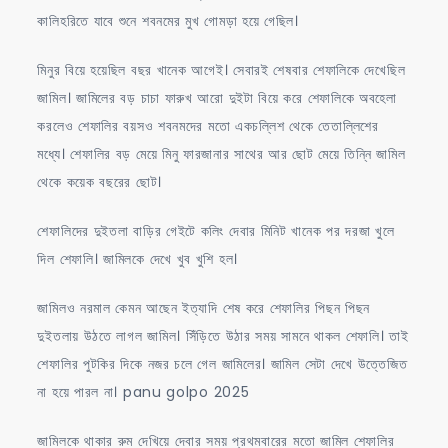
কালিহরিতে যাবে শুনে শবনমের মুখ গোমড়া হয়ে গেছিল।
মিনুর বিয়ে হয়েছিল বছর খানেক আগেই। সেবারই শেষবার শেফালিকে দেখেছিল
জামিল। জামিলের বড় চাচা ফারুখ আরো দুইটা বিয়ে করে শেফালিকে অবহেলা
করলেও শেফালির বয়সও শবনমদের মতো একচল্লিশ থেকে তেতাল্লিশের
মধ্যে। শেফালির বড় মেয়ে মিনু ফারজানার সাথের আর ছোট মেয়ে তিন্নি জামিল
থেকে কয়েক বছরের ছোট।
শেফালিদের দুইতলা বাড়ির গেইটে কলিং দেবার মিনিট খানেক পর দরজা খুলে
দিল শেফালি। জামিলকে দেখে খুব খুশি হল।
জামিলও নরমাল কেমন আছেন ইত্যাদি শেষ করে শেফালির পিছন পিছন
দুইতলায় উঠতে লাগল জামিল। সিঁড়িতে উঠার সময় সামনে থাকল শেফালি। তাই
শেফালির পুটকির দিকে নজর চলে গেল জামিলের। জামিল সেটা দেখে উত্তেজিত
না হয়ে পারল না। panu golpo 2025
জামিলকে থাকার রুম দেখিয়ে দেবার সময় প্রথমবারের মতো জামিল শেফালির