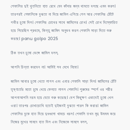
শেফালির দুই থুতনিতে হাত রেখে যেন কাঁদার জন্য থামতে বলছে এমন করল।
তারপরই শেফালিকে বুঝতে না দিয়ে জামিল এগিয়ে গেল আর শেফালির ঠোঁটে
গভীর চুমো দিল। শেফালির চোখের সাথে জামিলের চোখ। সেই চোখ বিস্ফোরিত
হয়ে গিয়েছিল প্রথমে, কিন্তু জামিল অনুভব করল শেফালি সাড়া দিতে শুরু
করছে। panu golpo 2025
ঠিক তখন চুমো ভেঙ্গে জামিল বলল,
আপনি চিন্তা করবেন না। আমিই সব দেখে নিবো।
জামিল আবার চুমো খেতে লাগল এবং এবার শেফালি সাড়া দিল। জামিলের ঠোঁট
তৃষ্ণার্তের মতো চুষে খেয়ে ফেলতে লাগল শেফালি। পুরুষের স্পর্শে ওর শরীর
আপনাআপনি নরম হয়ে যেতে শুরু করেছে। বেশ কিছুক্ষণ এভাবেই চুমো খেল
ওরা। তারপর চোখাচোখি হতেই দুইজনই বুঝতে পারল কি করার। জামিল
শেফালির বুকে হাত দিয়ে দুধগুলো খামচে ধরল। শেফালি তখন মৃদু উমমম করে
নিজের মুখের সামনে হাত দিল এবং নিজেকে সামলে বলল,