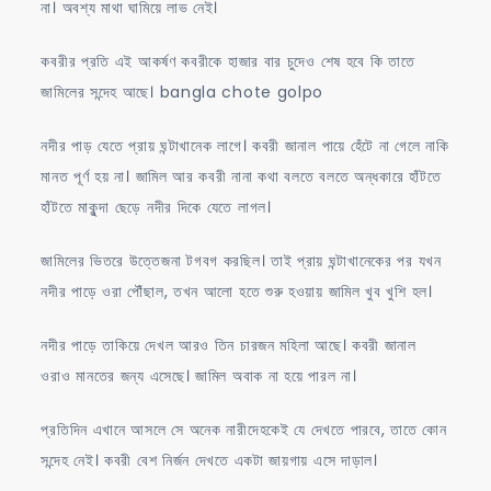
না। অবশ্য মাথা ঘামিয়ে লাভ নেই।
কবরীর প্রতি এই আকর্ষণ কবরীকে হাজার বার চুদেও শেষ হবে কি তাতে
জামিলের সন্দেহ আছে। bangla chote golpo
নদীর পাড় যেতে প্রায় ঘন্টাখানেক লাগে। কবরী জানাল পায়ে হেঁটে না গেলে নাকি
মানত পূর্ণ হয় না। জামিল আর কবরী নানা কথা বলতে বলতে অন্ধকারে হাঁটতে
হাঁটতে মাকুন্দা ছেড়ে নদীর দিকে যেতে লাগল।
জামিলের ভিতরে উত্তেজনা টগবগ করছিল। তাই প্রায় ঘন্টাখানেকের পর যখন
নদীর পাড়ে ওরা পৌঁছাল, তখন আলো হতে শুরু হওয়ায় জামিল খুব খুশি হল।
নদীর পাড়ে তাকিয়ে দেখল আরও তিন চারজন মহিলা আছে। কবরী জানাল
ওরাও মানতের জন্য এসেছে। জামিল অবাক না হয়ে পারল না।
প্রতিদিন এখানে আসলে সে অনেক নারীদেহকেই যে দেখতে পারবে, তাতে কোন
সন্দেহ নেই। কবরী বেশ নির্জন দেখতে একটা জায়গায় এসে দাড়াল।