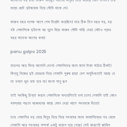
মধ্যে ছোট দুইজনকে নিয়ে সৌদি থাকে সে।
ফারুখ বছর দশেক আগে শেষ বিয়েটা করেছিল। তার ঠিক তিন বছর পর, বড়
বউ শেফালিকে দুইতলা ঘর তুলে দিয়ে ফারুখ সৌদি পাড়ি দেয়। সেটাও প্রায়
বছর সাতেক আগের কথা।
panu golpo 2025
তারপর আর ফিরে আসেনি দেশে। শেফালিদের মাসে মাসে টাকা পাঠায় ঠিকই।
কিন্তু নিজের দুই মেয়েকে নিয়ে শেফালি পুরুষ ছাড়া বেশ অসুবিধাতেই আছে যে
তা বললে ভুল বলা হবে না। বাংলা পানু গল্প
তাই সবকিছু চিন্তা করলে শেফালিকে অবহেলিতই বলা চলে। শেফালি তাই কোন
সমস্যায় পড়লে আজমলের কাছে ফোন দেয়। আগে শবনমকে দিতো।
তবে শেফালির বড় মেয়ে মিনুর বিয়ে নিয়ে শবনমের সাথে মনমালিন্যের পর থেকে
শেফালি আর শবনমের সম্পর্ক একটু খারাপ হয়ে গেছে। সেই কারণেই জামিল