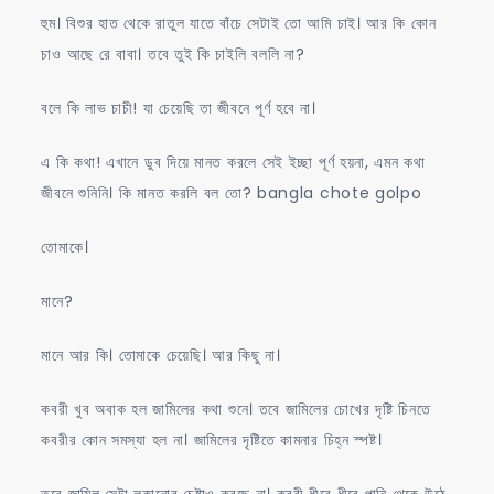
হুম। বিশুর হাত থেকে রাতুল যাতে বাঁচে সেটাই তো আমি চাই। আর কি কোন
চাও আছে রে বাবা। তবে তুই কি চাইলি বললি না?
বলে কি লাভ চাচী! যা চেয়েছি তা জীবনে পূর্ণ হবে না।
এ কি কথা! এখানে ডুব দিয়ে মানত করলে সেই ইচ্ছা পূর্ণ হয়না, এমন কথা
জীবনে শুনিনি। কি মানত করলি বল তো? bangla chote golpo
তোমাকে।
মানে?
মানে আর কি। তোমাকে চেয়েছি। আর কিছু না।
কবরী খুব অবাক হল জামিলের কথা শুনে। তবে জামিলের চোখের দৃষ্টি চিনতে
কবরীর কোন সমস্যা হল না। জামিলের দৃষ্টিতে কামনার চিহ্ন স্পষ্ট।
তবে জামিল সেটা লুকানোর চেষ্টাও করছে না। কবরী ধীরে ধীরে পানি থেকে উঠে