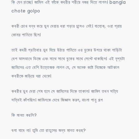
কি যেন চাচ্ছে। জামিল এই ফাঁকে কবরীর শরীরে নজর দিতে লাগল। bangla
chote golpo
কবরী চোখ বন্ধ করে ডুব দেয়ায় ধরা পড়ার চান্সও নেই। যাহোক, ওরা প্রায়
কোমর পানিতে ছিল।
তাই কবরী প্রতিবার ডুব দিয়ে উঠায় পানিতে ওর বুকের উপরে থাকা শাড়িটা
বেশ ভালভাবে ভিজে এবং সাথে সাথে বুকের সাথে লেপ্টে থাকছিল। এই দৃশ্যটা
জামিলের এত বেশি উত্তেজক লাগল যে, সে অনেক কষ্টে নিজেকে আটকাল
কবরীকে জড়িয়ে ধরা থেকে।
কবরীর ডুব দেয়া শেষ হলে সে জামিলের দিকে তাকাল। জামিল তখন সত্যি
সত্যিই কাঁপছিল। জামিলকে দেখে জিজ্ঞাস করল, বাংলা পানু গল্প
কি মানত করলি?
বলা যাবে না। তুমি তো রাতুলের জন্য মানত করছ?