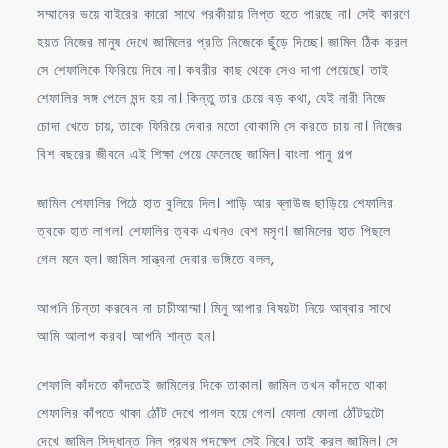
সম্মানের ভয়ে বাইরের কারো সাথে পরকীয়ায় লিপ্ত হতে পারছে না। সেই কারণে
হয়ত নিজের মানুষ দেখে জামিলের প্রতি নিজেকে ছুঁড়ে দিচ্ছে। জামিল ঠিক করল
সে শেফালিকে ফিরিয়ে দিবে না। কবরীর কাছ থেকে সেও দাগা পেয়েছে। তাই
শেফালির সঙ্গ পেলে মন্দ হয় না। কিন্তু তার চেয়ে বড় কথা, যেই নারী নিজে
চোদা খেতে চায়, তাকে ফিরিয়ে দেবার মতো বোকামি সে করতে চায় না। নিজের
বিশ বছরের জীবনে এই শিক্ষা পেয়ে ফেলেছে জামিল। বাংলা পানু গল্প
জামিল শেফালির পিঠে হাত বুলিয়ে দিল। শাড়ি আর ব্লাউজ ছাড়িয়ে শেফালির
ত্বকে হাত লাগল। শেফালির ত্বক এখনও বেশ মসৃণ। জামিলের হাত পিছলে
গেল মনে হল। জামিল সান্ত্বনা দেবার ভঙ্গিতে বলল,
আপনি চিন্তা করবেন না চাচীআম্মা। মিনু আপার বিষয়টা নিয়ে আব্বার সাথে
আমি আলাপ করব। আপনি শান্ত হন।
শেফালি কাঁদতে কাঁদতেই জামিলের দিকে তাকাল। জামিল তখন কাঁদতে থাকা
শেফালির কাঁপতে থাকা ঠোঁট দেখে পাগল হয়ে গেল। ফোলা ফোলা ঠোঁটদুটো
দেখে জামিল সিদ্ধান্ত নিল প্রথম পদক্ষেপ সেই নিবে। তাই করল জামিল। সে