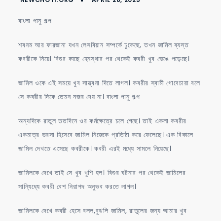
গল্প
বাংলা পানু গল্প
শবনম আর ফারজানা যখন লেসবিয়ান সম্পর্কে ঢুকেছে, তখন জামিল ব্যস্ত
কবরীকে নিয়ে। বিশুর কাছে হেনস্থার পর থেকেই কবরী খুব ভেঙে পড়েছে।
জামিল ওকে এই সময়ে খুব সান্ত্বনা দিতে লাগল। কবরীর স্বামী গোবেচারা বলে
সে কবরীর দিকে তেমন নজর দেয় না। বাংলা পানু গল্প
অন্যদিকে রাতুল ততদিনে ওর কর্মক্ষেত্রে চলে গেছে। তাই একলা কবরীর
একমাত্র ভরসা হিসেবে জামিল নিজেকে প্রতিষ্ঠা করে ফেলেছে।​ এক বিকালে
জামিল দেখতে এসেছে কবরীকে। কবরী এরই মধ্যে সামলে নিয়েছে।
জামিলকে দেখে তাই সে খুব খুশি হল। বিশুর ঘটনার পর থেকেই জামিলের
সান্যিধ্যে কবরী বেশ নিরাপদ অনুভব করতে লাগল।
জামিলকে দেখে কবরী হেসে বলল,বুঝলি জামিল, রাতুলের জন্য আমার খুব