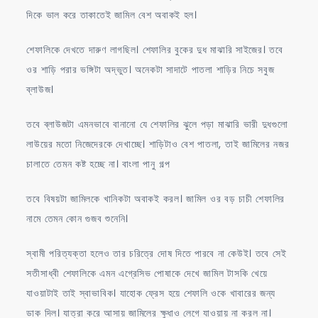
দিকে ভাল করে তাকাতেই জামিল বেশ অবাকই হল।
শেফালিকে দেখতে দারুণ লাগছিল। শেফালির বুকের দুধ মাঝারি সাইজের। তবে
ওর শাড়ি পরার ভঙ্গিটা অদ্ভুত। অনেকটা সাদাটে পাতলা শাড়ির নিচে সবুজ
ব্লাউজ।
তবে ব্লাউজটা এমনভাবে বানানো যে শেফালির ঝুলে পড়া মাঝারি ভারী দুধগুলো
লাউয়ের মতো নিজেদেরকে দেখাচ্ছে। শাড়িটাও বেশ পাতলা, তাই জামিলের নজর
চালাতে তেমন কষ্ট হচ্ছে না। বাংলা পানু গল্প
তবে বিষয়টা জামিলকে খানিকটা অবাকই করল। জামিল ওর বড় চাচী শেফালির
নামে তেমন কোন গুজব শুনেনি।
স্বামী পরিত্যক্তা হলেও তার চরিত্রে দোষ দিতে পারবে না কেউই। তবে সেই
সতীসাধ্বী শেফালিকে এমন এগ্রেসিভ পোষাকে দেখে জামিল টাসকি খেয়ে
যাওয়াটাই তাই স্বাভাবিক। যাহোক ফ্রেস হয়ে শেফালি ওকে খাবারের জন্য
ডাক দিল। যাত্রা করে আসায় জামিলের ক্ষুধাও লেগে যাওয়ায় না করল না।