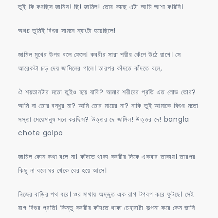
তুই কি করছিস জানিস! ছি! জামিল! তোর কাছে এটা আমি আশা করিনি।
অথচ তুমিই বিশুর সামনে ন্যাংটা হয়েছিলে!
জামিল মুখের উপর বলে ফেলে। কবরীর সারা শরীর কেঁপে উঠে রাগে। সে
আরেকটা চড় দেয় জামিলের গালে। তারপর কাঁদতে কাঁদতে বলে,
ঐ শয়তানটার মতো তুইও হয়ে যাবি? আমার শরীরের প্রতি এত লোভ তোর?
আমি না তোর বন্ধুর মা? আমি তোর মায়ের না? নাকি তুই আমাকে বিশুর মতো
সস্তা মেয়েমানুষ মনে করছিস? উত্তর দে জামিল! উত্তর দে! bangla
chote golpo
জামিল কোন কথা বলে না। কাঁদতে থাকা কবরীর দিকে একবার তাকায়। তারপর
কিছু না বলে ঘর থেকে বের হয়ে আসে।
নিজের বাড়ির পথ ধরে। ওর মাথায় অদ্ভুত এক রাগ টগবগ করে ফুটছে। সেই
রাগ বিশুর প্রতি। কিন্তু কবরীর কাঁদতে থাকা চেহারাটা কল্পনা করে কেন জানি