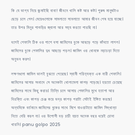
কি যে ভাগ্য নিয়ে জন্মাইছি বাবা! জীবনে খালি কষ্ট আর কষ্ট। পুরুষ মানুষটাও
ছেড়ে চলে গেল। মেয়েগুলোকে সামলাতে সামলাতে আমার জীবন শেষ হয়ে যাচ্ছে।
তার উপর মিনুর শাশুড়ির জ্বালা আর সহ্য করতে পারছি না।
বলেই শেফালি ঠিক ওর পাশে বসা জামিলের বুকে আছড়ে পড়ে কাঁদতে লাগল।
জামিলের বুকে শেফালির দুধ আছড়ে পড়ল। জামিল ওর ধোনকে নড়াচড়া দিতে
অনুভব করল।
লক্ষণগুলো জামিল ভালই বুঝতে পেরেছে। স্বামী পরিত্যক্ত এক নারী শেফালি।
জামিলের আসার সংবাদে সে অনেকটা খোলামেলা কাপড় পড়েছে। হয়তো চেয়েছে
জামিলের সাথে কিছু করার। তিন্নি চলে আসায় শেফালির মুখে হতাশা আর
বিরক্তি এবং কাপড় চেঞ্জ করে ভদ্র কাপড় পরাটা সেটাই ইঙ্গিত করছে।
অন্যদিকে বর্তমানে জামিলের বুকের সাথে মিশে যাওয়াটাতে জামিল সিদ্ধান্ত
নিতে দেরি করল না। ওর উপোসী বড় চাচী হয়ত অনেক বছর ধরেই চোদা
খায়নি। panu golpo 2025