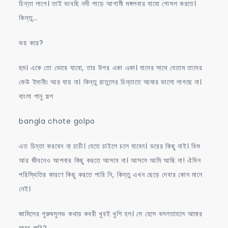
চিন্তা লাগে। তাই ভাবছি নদী পাড়ে আগামী মঙ্গলবার যাবো গোসল করতে।
কিন্তু…
ভয় করে?
হুম। একে তো ভোরে যাবো, তার উপর একা একা। যাদের সাথে যেতাম তাদের
কেউ ইদানীং আর যায় না। কিন্তু রাতুলের চিন্তাতে আমার ভালো লাগছে না।
বাংলা পানু গল্প
bangla chote golpo
এত চিন্তা করবেন না চাচী। যেতে চাইলে চলে যাবেন। ডরের কিছু নাই। বিশু
আর জীবনেও আপনার কিছু করতে আসবে না। আসলে আমি আছি না! ঐদিন
পরিস্থিতির কারণে কিছু করতে পারি নি, কিন্তু এখন ছেড়ে দেবার কোন মানে
নেই।
জামিলের পুরুষসুলভ কথায় কবরী খুবই খুশি হল। সে হেসে বললতাহলে আমার
সাথে যাবি?