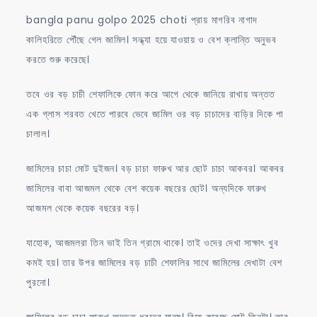
bangla panu golpo 2025 choti প্রায় মাগরিব নাগাদ
কালিহরিতে পৌঁছে গেল জামিল। সন্ধ্যা হয়ে যাওয়ায় ও বেশ ক্লান্তি অনুভব
করতে শুরু করেছে।
তবে ওর বড় চাচী শেফালিকে ফোন করে আগে থেকে জানিয়ে রাখায় অন্তত
এক গ্লাস শরবত খেতে পারবে ভেবে জামিল ওর বড় চাচাদের বাড়ির দিকে পা
চালাল।​
জামিলের চাচা মোট দুইজন। বড় চাচা ফারুখ আর ছোট চাচা আকবর। আকবর
জামিলের বাবা আজমল থেকে বেশ কয়েক বছরের ছোট। অন্যদিকে ফারুখ
আজমল থেকে কয়েক বছরের বড়।
যাহোক, আজমলরা তিন ভাই তিন গ্রামে থাকে। তাই ওদের দেখা সাক্ষাৎ খুব
কমই হয়। তার উপর জামিলের বড় চাচী শেফালির সাথে জামিলের দেখাটা বেশ
পুরনো।
জামিলের বড় চাচা ফারুখ অদ্ভুত ধরনের মানুষ। বিয়ে করেছে মোট তিনটা। তার