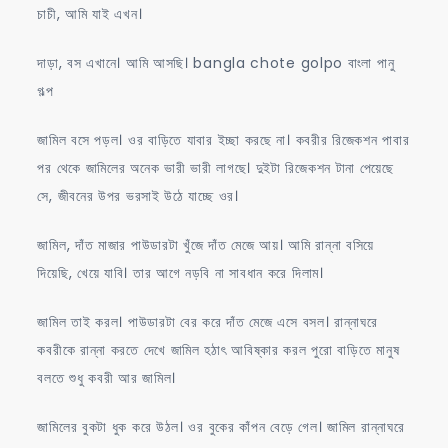
চাচী, আমি যাই এখন।
দাড়া, বস এখানে। আমি আসছি। bangla chote golpo বাংলা পানু
গল্প
জামিল বসে পড়ল। ওর বাড়িতে যাবার ইচ্ছা করছে না। কবরীর রিজেকশন পাবার
পর থেকে জামিলের অনেক ভারী ভারী লাগছে। দুইটা রিজেকশন টানা পেয়েছে
সে, জীবনের উপর ভরসাই উঠে যাচ্ছে ওর।
জামিল, দাঁত মাজার পাউডারটা খুঁজে দাঁত মেজে আয়। আমি রান্না বসিয়ে
দিয়েছি, খেয়ে যাবি। তার আগে নড়বি না সাবধান করে দিলাম।
জামিল তাই করল। পাউডারটা বের করে দাঁত মেজে এসে বসল। রান্নাঘরে
কবরীকে রান্না করতে দেখে জামিল হঠাৎ আবিষ্কার করল পুরো বাড়িতে মানুষ
বলতে শুধু কবরী আর জামিল।
জামিলের বুকটা ধুক করে উঠল। ওর বুকের কাঁপন বেড়ে গেল। জামিল রান্নাঘরে