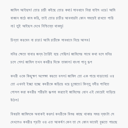
জামিল আইছস! তোর চাচী কইছে তোর কথা। সাবধানে নিয়া যাইস ওরে। আমি
বাজান মাঠে কাম করি, তাই তোর চাচীর আবদারটা কোন সময়েই রাখতে পারি
না। তুই আইছস দেখে নিশ্চিন্তে থাকমু।
চিন্তা করবেন না চাচা। আমি চাচীকে সাবধানে নিয়ে আসব।
মনির ক্ষেতে যাবার জন্য তৈরিই হয়ে গেছিল। জামিলের সাথে কথা বলে মনির
চলে গেল। জামিল তখন কবরীর দিকে তাকাল। বাংলা পানু গল্প
কবরী ওকে কিছুক্ষণ অপেক্ষা করতে বলল। জামিল তো এক পায়ে দাড়ানো। ওর
তো এখনই ইচ্ছা হচ্ছে কবরীকে জড়িয়ে ধরে চুমোতে। কিন্তু নদীর পানিতে
গোসল করা কবরীর শরীরটা কল্পনা করতেই জামিলের ধোন এই ভোরেই দাড়িয়ে
উঠল।
বিষয়টা জামিলকে অবাকই করল। কবরীকে বিশুর কাছে থাকার সময় ন্যাংটা সে
দেখলেও কবরীর প্রতি ওর এত আকর্ষণ কেন তা সে কোন ভাবেই বুঝতে পারছে