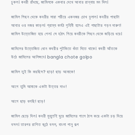
ঢুকল। কবরী রাঁধছে, জামিলকে একবার দেখে আবার রান্নায় মন দিল।
জামিল পিছন থেকে কবরীর সারা শরীরে একনজর চোখ বুলাল। কবরীর পাছাটা
আবার ওর নজর কাড়ল। গ্রাম্য কর্মঠ গৃহিনী হলেএ এই পাছাটার গড়ন দারুণ!
জামিল উত্তেজিত হয়ে গেল। সে হঠাৎ গিয়ে কবরীকে পিছন থেকে জড়িয়ে ধরে।
জামিলের উত্তেজিত ধোন কবরীর পুটকিতে গুঁতা দিতে থাকে। কবরী আঁতকে
উঠে জামিলের আলিঙ্গনে। bangla chote golpo
জামিল তুই কি করছিস? ছাড়! ছাড় আমাকে!
আগে তুমি আমাকে একটা উত্তর দাও!
আগে ছাড় বলছি! ছাড়!
জামিল ছেড়ে দিল। কবরী মুহূর্তেই ঘুরে জামিলের গালে ঠাস করে একটা চড় দিয়ে
বসল। তারপর রাগিত কন্ঠে বলল, বাংলা পানু গল্প