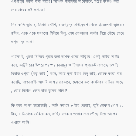
একমাত্র ভরসা বাবা মায়ের। আর্থিক সাহায্যর সাথেসাথে, ঘরের কাজও করে
দেয় মায়ের কষ্ট কমাতে।
শিব কালি ভান্ডার, মিনতি স্টোর্শ, রমেশচন্দ্র সাউ,ব্যাগ থেকে হাতেলেখা ভুজিয়ার
রসিদ, একে একে সবগুলো মিলিয়ে নিলু, শেষ দোকানের অর্ডার নিয়ে পৌছে গেছে
গুপ্তা ব্রাদার্সে।
পাইকারি, খুচরা মিলিয়ে প্রায় জনা দশেক খদ্দের দাড়িয়ে। একটু সাইড সাইড
বলে, কাউন্টারের উপরে পরস্পর চানাচুর ও চিপসের প্যাকেট নামাচ্ছে তখনি,
ধিরাজ গুপ্তা (বড় ভাই ) বলে, আরে ক্যা ইয়ার নিলু ভাই, তোকে কতো বার
বলেছি, তাড়াতাড়ি আসবি আমার দোকানে, দেখতো কত কাস্টমার দাড়িয়ে আছে
, তোর দিমাগে কোন বাত ঘুসেনা নাকি?
কি করে আসব তাড়াতাড়ি , আমি সকালে ৮ টায় বেরোই, তুমি দোকান খোল ১০
টায়, বাড়িথেকে বেরিয়ে কাছাকাছির দোকান গুলোর মাল পৌছে দিয়ে তারপর
এখানে আসি।