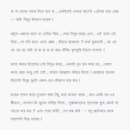
না না তোকে পয়সা দিতে হবে না , এমনিতেই খেলার আগেই ২৫টাকা খষে গেছে
:- অভি নিলুর উদ্দেশে বল্লো ।
পল্টুদা ৩জনের হাতে চা এগিয়ে দিয়ে , শেষে নিলুর কাছে এশে , ৩টে হলো এই
নিয়ে , তা বলি হাতে এতো জোর , বাঁড়ায় আছেতো ? কথা ফুরাতেই , হো হো
হো হো হো আই হা হা হা হা হা করে হাঁসির ফুলঝুরি উঠতে লাগলো ।
কনো কথার উত্তোর নেই নিলুর কাছে , এমনটা খুব কম সময় হয় , নেহাত
কনো মেয়ে বন্ধু নেই তাই , নাহলে আচ্ছাসে শুনিয়ে দিতো । মেয়েদের প্রসঙ্গ
উঠলেই নিলুর মুখটা কেমন যেন ফেঁকাশে হয়ে যায় ।
চায়ের গ্লাস হাতে চুপচাপ মাথা নিচু করে ভাবতে থাকে , কেন এমটা হল ওর
জীবনে , ভগবান কি ভুলের শাস্তি দিলো , পুরুষোত্তের প্রশ্নের মুখে কেনই বা
পড়তে বার বার ? এসে গেছে লাইট , চল শুরু করি : – মনু ছোটকার থেকে
ল্যাম্পটা নিয়ে বল্লো ।