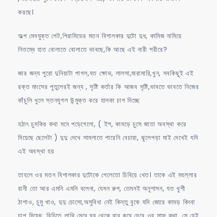
করছে।
অল্প মেদযুক্ত পেট,পিরামিডের মতন বিশালকার দুটো দুধ, কামিজ নামিয়ে
নিতম্বে হাত বোলাতে বোলাতে ভাবছে,কি আছে এই নারী শরীরে?
জার জন্য পুরো দুনিয়াটা পাগল,যত ক্ষোভ, লালসা,মারামারি,খুন, সবকিছুই এই
রক্ত মাংসের পুতুলেরই জন্য , সৃষ্টি কর্তার কি আজব সৃষ্টি,ভাবতে ভাবতে নিজের
কাঁচুলি খুলে স্তনযুগল উন্মুক্ত করে হালকা চাপ দিচ্ছে
হঠাৎ চুমকির কথা মনে পড়েগেলো, ( ইশ, কামড়ে চুসে জাতা অবস্থা করে
দিয়েছে ছেলেটা ) দুদু দেখে সামলাতে পারেনি বেচারা, ঝুলেপড়া মাই দেখেই যদি
এই অবস্থা হয়
তাহলে ওর মতন বিশালকার দুটোকে পেলেতো চিবিয়ে খেত। তাকে এই মহল্লার
রানী তো আর এমনি এমনি বলেনা, যেমন রুপ, তেমনই অনুশাসন, যত খুশী
ঠাপাও, চুমু খাও, দুদু চোসো,অসুবিধা নেই কিন্তু বুকে যদি জোরে কামড় কিংবা
চাপ দিয়েছ, বিচিতে লাথি মেরে ঘর থেকে বার করে দেবে ওর সাফ কথা, সে যেই