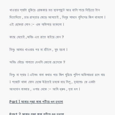
খাওয়ার ল্যাটা চুকিয়ে রোজকার মত হাফপ্যান্ট আর খালি গায়ে বিড়িতে টান
দিতেদিতে , চার রাস্তার মোড়ে আসতেই , নিলুর সামনে পুলিশের জিপ থামলো ।
এই ছোকরা সোন :- এক অফিসার ডাকলো ।
কাছে যেতেই ,অফিঃ এত রাতে বাইরে কেন ?
নিলুঃ আমার খাওয়ার পর না হাঁটলে , ঘুম হয়না ।
অফিঃ দৌড়ে পালাতে দেখলি কোনো ছেলেকে ?
নিলুঃ না স্যার । এইসব নানা কথার পরে জিপ ঘুরিয়ে পুলিশ অফিসাররা চলে যায়
। পকেটে থাকা ফোন বেজে উঠতেই চমকে যায় নিলু , হ্যালোঃ কে একটা
আননোন নামবার , ওপার থেকে :- আমি ধ্রুব , হ্যা বল ।
Part 1 আমার লুচ্চা মামা পটিয়ে গুদ চুদলো
Part 2 আমার লুচ্চা মামা পটিয়ে গুদ চুদলো