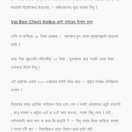
করলেই স্ট্রাইকার উড়েযায় :- অভিযোগের সুরে বল্লো নিলু ।
Vai Bon Choti Golpo ছোট ভাইয়ের বিশাল বাড়া
বেশি না কপ্চিয়ে ২৫ টাকা বেরকর -: অনেক্ষন চুপ থেকে ব্রম্ভাস্ত্রটা ছাড়লো
অভি ।
খায়া পিয়া কুছনেহি পোঁদেবাঁড়া ২৫ টাকা , মুখকালো করে পকেট থেকে টাকা
বেরকরে দিলো নিলু ।
এই ছোটকা একটা ২০০ ওয়ার্ডের লাইট নিয়ে আয় :- পল্টুদা নিজের টেনিয়াকে
বল্লো ।
নিমেষের মদ্ধে ছোটকা সাইকেল নিয়ে চলে গেল । সবাই দোকানের বেন্চেঁ বসতেই
, কানু বল্লো ও পল্টুদা ৩টে চা ৪টে করে দাওনা , পয়সা নিলু দেবে । হ্যাঁ ,
পোঁদমারবি যখন লাল না করে কি ছাড়বি ? :- নিলু সবার দিকে তাকিয়ে বল্লো
। বাংলা চটি গল্প – পিরামিডের মতো বিশাল করে দুটো মাই