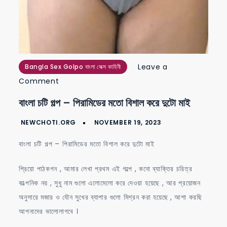
Leave a
Bangla Sex Golpo বাংলা সেক্স কাহিনী
on
Comment
বাংলা
বাংলা চটি গল্প – পিরামিডের মতো বিশাল করে দুটো মাই
চটি
গল্প
–
বাংলা চটি গল্প – পিরামিডের মতো বিশাল করে দুটো মাই
পিরামিডের
মতো
প্রিয়ো পাঠকগন , আমার লেখা প্রথম এই গল্পে , কনো ব্যাক্তির চরিত্র
বিশাল
কাল্পনিক নয় , সুধু নাম গুলো এলোমেলো করে দেওয়া হয়েছে , আর প্রয়োজন
করে
অনুসারে মজার ও যৌন সুখের ব্যাপার গুলো মিশ্রন করা হয়েছে , আশা করছি
দুটো
আপনাদের ভালোলাগবে ।
মাই