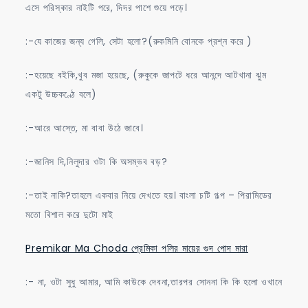
এসে পরিস্কার নাইটি পরে, দিদর পাশে শুয়ে পড়ে।
:-যে কাজের জন্য গেলি, সেটা হলো?(রুকমিনি বোনকে প্রশ্ন করে )
:-হয়েছে বইকি,খুব মজা হয়েছে, (রুকুকে জাপটে ধরে আনন্দে আটখানা ঝুম
একটু উচ্চকণ্ঠে বলে)
:-আরে আস্তে, মা বাবা উঠে জাবে।
:-জানিস দি,নিলুদার ওটা কি অসম্ভব বড়?
:-তাই নাকি?তাহলে একবার নিয়ে দেখতে হয়। বাংলা চটি গল্প – পিরামিডের
মতো বিশাল করে দুটো মাই
Premikar Ma Choda প্রেমিকা পলির মায়ের গুদ পোদ মারা
:- না, ওটা সুধু আমার, আমি কাউকে দেবনা,তারপর সোননা কি কি হলো ওখানে