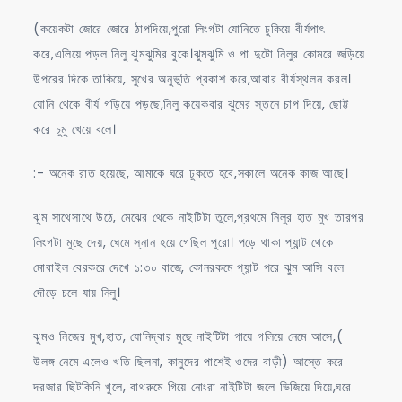
(কয়েকটা জোরে জোরে ঠাপদিয়ে,পুরো লিংগটা যোনিতে ঢুকিয়ে বীর্যপাৎ
করে,এলিয়ে পড়ল নিলু ঝুমঝুমির বুকে।ঝুমঝুমি ও পা দুটো নিলুর কোমরে জড়িয়ে
উপরের দিকে তাকিয়ে, সুখের অনুভূতি প্রকাশ করে,আবার বীর্যস্থলন করল।
যোনি থেকে বীর্য গড়িয়ে পড়ছে,নিলু কয়েকবার ঝুমের স্তনে চাপ দিয়ে, ছোট্ট
করে চুমু খেয়ে বলে।
:- অনেক রাত হয়েছে, আমাকে ঘরে ঢুকতে হবে,সকালে অনেক কাজ আছে।
ঝুম সাথেসাথে উঠে, মেঝের থেকে নাইটিটা তুলে,প্রথমে নিলুর হাত মুখ তারপর
লিংগটা মুছে দেয়, ঘেমে স্নান হয়ে গেছিল পুরো। পড়ে থাকা প্যান্ট থেকে
মোবাইল বেরকরে দেখে ১:৩০ বাজে, কোনরকমে প্যান্ট পরে ঝুম আসি বলে
দৌড়ে চলে যায় নিলু।
ঝুমও নিজের মুখ,হাত, যোনিদ্বার মুছে নাইটিটা গায়ে গলিয়ে নেমে আসে,(
উলঙ্গ নেমে এলেও খতি ছিলনা, কানুদের পাশেই ওদের বাড়ী) আস্তে করে
দরজার ছিটকিনি খুলে, বাথরুমে গিয়ে নোংরা নাইটিটা জলে ভিজিয়ে দিয়ে,ঘরে