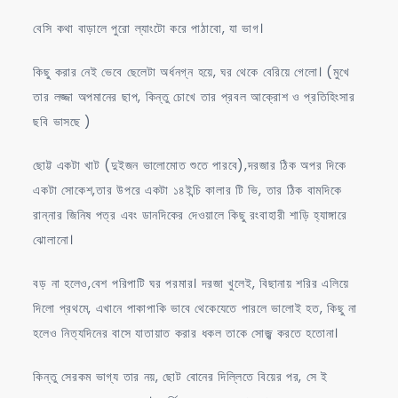
বেসি কথা বাড়ালে পুরো ল্যাংটো করে পাঠাবো, যা ভাগ।
কিছু করার নেই ভেবে ছেলেটা অর্ধনগ্ন হয়ে, ঘর থেকে বেরিয়ে গেলো। (মুখে
তার লজ্জা অপমানের ছাপ, কিন্তু চোখে তার প্রবল আক্রোশ ও প্রতিহিংসার
ছবি ভাসছে )
ছোট্ট একটা খাট (দুইজন ভালোমোত শুতে পারবে),দরজার ঠিক অপর দিকে
একটা সোকেশ,তার উপরে একটা ১৪ইন্চি কালার টি ভি, তার ঠিক বামদিকে
রান্নার জিনিষ পত্র এবং ডানদিকের দেওয়ালে কিছু রংবাহারী শাড়ি হ্যাঙ্গারে
ঝোলানো।
বড় না হলেও,বেশ পরিপাটি ঘর পরমার। দরজা খুলেই, বিছানায় শরির এলিয়ে
দিলো প্রথমে, এখানে পাকাপাকি ভাবে থেকেযেতে পারলে ভালোই হত, কিছু না
হলেও নিত্যদিনের বাসে যাতায়াত করার ধকল তাকে সোজ্ঝ করতে হতোনা।
কিন্তু সেরকম ভাগ্য তার নয়, ছোট বোনের দিল্লিতে বিয়ের পর, সে ই