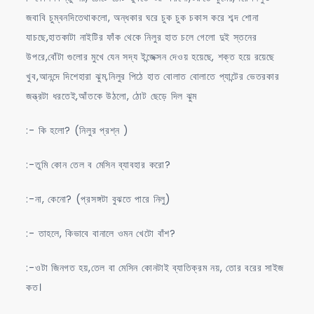
জবাবি চুম্বনদিতেথাকলো, অন্ধকার ঘরে চুক চুক চকাস করে শব্দ শোনা
যাচছে,হাতকাটা নাইটির ফাঁক থেকে নিলুর হাত চলে গেলো দুই স্তনের
উপরে,বোঁটা গুলোর মুখে যেন সদ্য ইন্জেক্সন দেওয় হয়েছে, শক্ত হয়ে রয়েছে
খুব,আনন্দে দিশেহারা ঝুম,নিলুর পিঠে হাত বোলাত বোলাতে প্যান্টের ভেতরকার
জন্ত্রটা ধরতেই,আঁতকে উঠলো, ঠোট ছেড়ে দিল ঝুম
:- কি হলো? (নিলুর প্রশ্ন )
:-তুমি কোন তেল ব মেসিন ব্যাবহার করো?
:-না, কেনো? (প্রসঙ্গটা বুঝতে পারে নিলু)
:- তাহলে, কিভাবে বানালে ওমন খেটো বাঁশ?
:-ওটা জিনগত হয়,তেল বা মেসিন কোনটাই ব্যাতিক্রম নয়, তোর বরের সাইজ
কত।