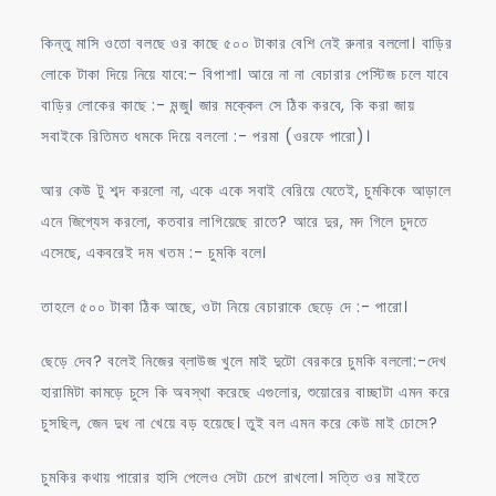
কিন্তু মাসি ওতো বলছে ওর কাছে ৫০০ টাকার বেশি নেই রুনার বললো। বাড়ির
লোকে টাকা দিয়ে নিয়ে যাবে:- বিপাশা। আরে না না বেচারার পেস্টিজ চলে যাবে
বাড়ির লোকের কাছে :- মন্জু। জার মক্কেল সে ঠিক করবে, কি করা জায়
সবাইকে রিতিমত ধমকে দিয়ে বললো :- পরমা (ওরফে পারো)।
আর কেউ টু শব্দ করলো না, একে একে সবাই বেরিয়ে যেতেই, চুমকিকে আড়ালে
এনে জিগ্যেস করলো, কতবার লাগিয়েছে রাতে? আরে দুর, মদ গিলে চুদতে
এসেছে, একবরেই দম খতম :- চুমকি বলে।
তাহলে ৫০০ টাকা ঠিক আছে, ওটা নিয়ে বেচারাকে ছেড়ে দে :- পারো।
ছেড়ে দেব? বলেই নিজের ব্লাউজ খুলে মাই দুটো বেরকরে চুমকি বললো:-দেখ
হারামিটা কামড়ে চুসে কি অবস্থা করেছে এগুলোর, শুয়োরের বাচ্ছাটা এমন করে
চুসছিল, জেন দুধ না খেয়ে বড় হয়েছে। তুই বল এমন করে কেউ মাই চোসে?
চুমকির কথায় পারোর হাসি পেলেও সেটা চেপে রাখলো। সত্তি ওর মাইতে