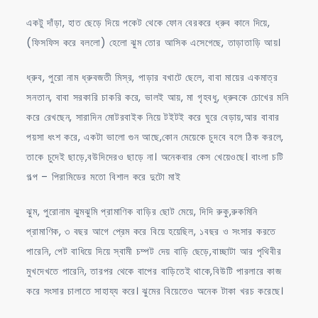
একটু দাঁড়া, হাত ছেড়ে দিয়ে পকেট থেকে ফোন বেরকরে ধ্রুব কানে দিয়ে,
(ফিসফিস করে বললো) হেলো ঝুম তোর আসিক এসেগেছে, তাড়াতাড়ি আয়।
ধ্রুব, পুরো নাম ধ্রুবজতী মিস্র, পাড়ার বখাটে ছেলে, বাবা মায়ের একমাত্র
সনতান, বাবা সরকারি চাকরি করে, ভালই আয়, মা গৃহবধু, ধ্রুবকে চোখের মনি
করে রেখছেন, সারাদিন মোটরবাইক নিয়ে টইটই করে ঘুরে বেড়ায়,আর বাবার
পয়সা ধংশ করে, একটা ভালো গুন আছে,কোন মেয়েকে চুদবে বলে ঠিক করলে,
তাকে চুদেই ছাড়ে,বউদিদেরও ছাড়ে না। অনেকবার কেস খেয়েওছে। বাংলা চটি
গল্প – পিরামিডের মতো বিশাল করে দুটো মাই
ঝুম, পুরোনাম ঝুমঝুমি প্রামাণিক বাড়ির ছোট মেয়ে, দিদি রুকু,রুকমিনি
প্রামাণিক, ৩ বছর আগে প্রেম করে বিয়ে হয়েছিল, ১বছর ও সংসার করতে
পারেনি, পেট বাধিয়ে দিয়ে স্বামী চম্পট দেয় বাড়ি ছেড়ে,বাচ্ছাটা আর পৃথিবীর
মুখদেখতে পারেনি, তারপর থেকে বাপের বাড়িতেই থাকে,বিউটি পারলারে কাজ
করে সংসার চালাতে সাহায্য করে। ঝুমের বিয়েতেও অনেক টাকা খরচ করেছে।