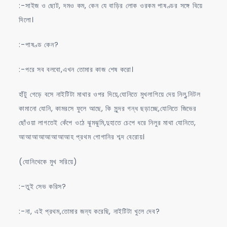
:-সাইজ ও ছোট, দমও কম, কেন যে বাড়ির লোক ওরকম পাষণ্ডর সঙ্গে বিয়ে
দিলো।
:-পাষণ্ড কেন?
:-পরে সব বলবো,এখন তোমার কাজ শেষ করো।
হাঁটু গেড়ে বসে নাইটিটা মাথার ওপর দিয়ে,যোনিতে মুখলাগিয়ে দেয় নিলু,নিটল
কামানো যোনি, কামরসে ফুলে আছে, কি সুন্দর গন্ধ ছড়াচ্ছে,যোনিতে জিভের
ছোঁওয়া লাগতেই কেঁপে ওঠে ঝুমঝুমি,দুহাতে চেপে ধরে নিলুর মাথা যোনিতে,
আআআআআআআআহ প্রথম গোগানির শব্দ বেরোয়।
(যোনিথেকে মুখ সরিয়ে)
:-তুই সেভ করিস?
:-না, এই প্রথম,তোমার জন্য করেছি, নাইটিটা খুলে দেব?