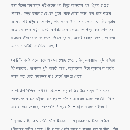
সারা দিনের অক্লান্ত পরিশ্রমের পর নিলুর আস্তানা হল পল্টুদার চায়ের
দোকান , সন্ধা ঘনালেই যেখানে বুড়ো থেকে ছোঁড়া সবার ভিড় জমে পাড়ার
মোড়ের শেই পল্টুর চা দোকান , আর হবেনা ই বা কেন , একে তো চৌরাস্তার
মোড় , তারপরে পল্টুদা একটা ক্যারাম বোর্ড কোতথেকে গস্ত করে দোকানের
সামনের ফাঁকা জায়গাতে পেতে দিয়েছে ব্যাস , তাতেই কেল্লা ফতে , রথদেখা
কলাবেচা দুটোই রমরমিয়ে চলছে ।
যথারিতি সবাই একে একে আড্ডায় পৌছে গেছে , নিলু ক্যারামের ঘুটি সাজিয়ে
হিটকরতেই , প্রথমের ঘুটি পকেটে আর , স্ট্রাইকার গিয়ে ল্যাম্পে লাগতেই
ভটাস করে ফেটে ল্যাম্পের কাঁচ বোর্ডে ছড়িয়ে গেলো ।
বোকাচোদা দিলিতো লাইটটা ভেঁঙ্গে – কানু খেঁচিয়ে উঠে বল্লো ” সামনের
শোরগলের কারনে পল্টুদার কান ল্যাম্প ভাঁঙ্গার আওয়াজ শুনতে পায়েনি । কিরে
আবার কোন হতচ্ছাড়া গালাগালি দিচ্ছেরে ? :- পল্টুদা যানতে চাইলো ।
নিলু আবার হিট করে লাইট ভেঁঙ্গে দিয়েছে -: মনু দোকানের দিকে তাকিয়ে
রসিকতার ভঙ্গীত বল্লো । কি বালের একটা ক্যারাম যোগাড় করেছে বাঁড়া , হিট