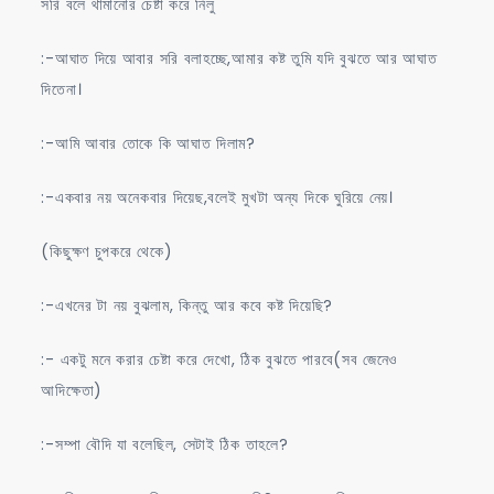
সরি বলে থামানোর চেষ্টা করে নিলু
:-আঘাত দিয়ে আবার সরি বলাহচ্ছে,আমার কষ্ট তুমি যদি বুঝতে আর আঘাত
দিতেনা।
:-আমি আবার তোকে কি আঘাত দিলাম?
:-একবার নয় অনেকবার দিয়েছ,বলেই মুখটা অন্য দিকে ঘুরিয়ে নেয়।
(কিছুক্ষণ চুপকরে থেকে)
:-এখনের টা নয় বুঝলাম, কিন্তু আর কবে কষ্ট দিয়েছি?
:- একটু মনে করার চেষ্টা করে দেখো, ঠিক বুঝতে পারবে(সব জেনেও
আদিক্ষেতা)
:-সম্পা বৌদি যা বলেছিল, সেটাই ঠিক তাহলে?