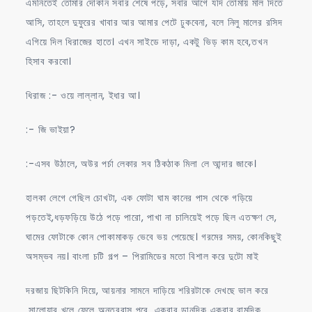
এমনিতেই তোমার দোকান সবার শেষে পড়ে, সবার আগে যদি তোমায় মাল দিতে
আসি, তাহলে দুফুরের খাবার আর আমার পেটে ঢুকবেনা, বলে নিলু মালের রসিদ
এগিয়ে দিল ধিরাজের হাতে। এখন সাইডে দাড়া, একটু ভিড় কাম হবে,তখন
হিসাব করবো।
ধিরাজ :- ওয়ে লাল্লান, ইধার আ।
:- জি ভাইয়া?
:-এসব উঠালে, অউর পর্চা লেকার সব ঠিকঠাক মিলা লে আন্দার জাকে।
হালকা লেগে গেছিল চোখটা, এক ফোটা ঘাম কানের পাস থেকে গড়িয়ে
পড়তেই,ধড়ফড়িয়ে উঠে পড়ে পারো, পাখা না চালিয়েই পড়ে ছিল এতক্ষণ সে,
ঘামের ফোটাকে কোন পোকামাকড় ভেবে ভয় পেয়েছে। গরমের সময়, কোনকিছুই
অসম্ভব নয়। বাংলা চটি গল্প – পিরামিডের মতো বিশাল করে দুটো মাই
দরজায় ছিটকিনি দিয়ে, আয়নার সামনে দাড়িয়ে শরিরটাকে দেখছে ভাল করে
,সালোয়ার খুলে ফেলে অন্তরবাস পরে, একবার ডানদিক একবার বামদিক