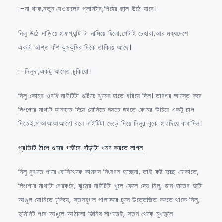
:-না থাক,নতুন দেওয়ালের প্লাস্টার,পিঠের ছাল উঠে যাবে।
নিলু উঠে দাড়িয়ে হাফপ্যান্ট টা নামিয়ে দিলো,পেটাই চেহারা,আর মধ্যদেশে
একটা আশ্ত বাঁশ ঝুমঝুমির দিকে তাকিয়ে আছে।
:-নিলুদা,একটু আস্তে ঢুকিয়ো।
নিলু কোমর ওবধি নাইটিটা গুটিয়ে ঝুমের হাতে ধরিয়ে দিল। তারপর আস্তে করে
লিংগোর মাথাট ডানহাত দিয়ে যোনিতে ঘষতে ঘষতে কোমর উচিয়ে একটু চাপ
দিতেই,মাআআআআগো বলে নাইটিটা ছেড়ে দিয়ে নিলুর বুকে হাতদিয়ে বাধাদিল।
প্রতিটি ঠাপে গুদের গভীরে বাঁড়াটা খনন করতে লাগল
নিলু বুঝতে পারে যোনিথেকে কামরস নিংসরন হচ্ছেনা, তাই কষ্ট হচ্ছে ঢোকাতে,
লিংগোর মাথাটা বেরকরে, ঝুমের নাইটিটা খুলে ফেলে দেয় নিলু, ডান হাতের দুটো
আঙুল যোনিতে ঢুকিয়ে, স্তনযুগল পালাকরে চুসে উত্তেজিত করতে থাকে নিলু,
দুমিনিট পরে আঙুলে আঠালো জিনিষ লাগতেই, স্তন থেকে মুখতুলে