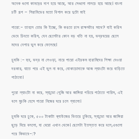
অনেক গুলো কামড়ের দাগ হয়ে আছে, আর সেগুলো লালচে হয়ে আছে। বাংলা
চটি গল্প – পিরামিডের মতো বিশাল করে দুটো মাই
পারো:- তাহলে তোর কি ইচ্ছে, কি করতে চাস রাক্ষসটার সাথে? যাই করিস
ভেবে চিনতে করিস, যেন ছেলেটার কোন বড় খতি না হয়, ভদ্রঘরের ছেলে
মদের নেশায় ভুল করে ফেলেছে।
চুমকি :- হুহ, ভদ্র না লেওড়া, নারে পারো এইরকম হারামিদের শিক্ষা দেওয়া
দরকার, যাতে পরে এই ভুল না করে, বোকাচোদাকে আজ ল্যাংটো করে বাড়িতে
পাঠাবো।
পুরো ল্যাংটো না করে, স্যান্ডো গেন্জি আর জাঙ্গিয়া পরিয়ে পাঠাতে পারিস, এই
বলে মুচকি হেসে পারো নিজের ঘরে চলে গ্যালো।
চুমকি ঘরে ঢুকে, ৫০০ টাকাটা ব্লাউজের ভিতরে ঢুকিয়ে, স্যান্ডো আর জাঙ্গিয়া
ছুড়ে দিয়ে বললো, যা বেরো এখান থেকে। ছেলেটা ইতস্তত করে বলে,এগুলো
পরে কিভাবে-:?