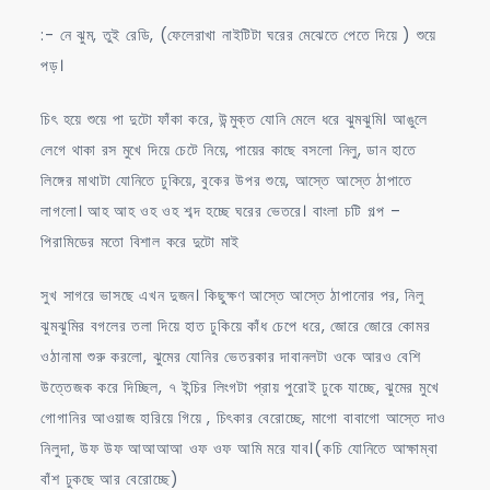
:- নে ঝুম, তুই রেডি, (ফেলেরাখা নাইটিটা ঘরের মেঝেতে পেতে দিয়ে ) শুয়ে
পড়।
চিৎ হয়ে শুয়ে পা দুটো ফাঁকা করে, উন্মুক্ত যোনি মেলে ধরে ঝুমঝুমি। আঙুলে
লেগে থাকা রস মুখে দিয়ে চেটে নিয়ে, পায়ের কাছে বসলো নিলু, ডান হাতে
লিঙ্গের মাথাটা যোনিতে ঢুকিয়ে, বুকের উপর শুয়ে, আস্তে আস্তে ঠাপাতে
লাগলো। আহ আহ ওহ ওহ শব্দ হচ্ছে ঘরের ভেতরে। বাংলা চটি গল্প –
পিরামিডের মতো বিশাল করে দুটো মাই
সুখ সাগরে ভাসছে এখন দুজন। কিছুক্ষণ আস্তে আস্তে ঠাপানোর পর, নিলু
ঝুমঝুমির বগলের তলা দিয়ে হাত ঢুকিয়ে কাঁধ চেপে ধরে, জোরে জোরে কোমর
ওঠানামা শুরু করলো, ঝুমের যোনির ভেতরকার দাবানলটা ওকে আরও বেশি
উত্তেজক করে দিচ্ছিল, ৭ ইন্চির লিংগটা প্রায় পুরোই ঢুকে যাচ্ছে, ঝুমের মুখে
গোগানির আওয়াজ হারিয়ে গিয়ে , চিৎকার বেরোচ্ছে, মাগো বাবাগো আস্তে দাও
নিলুদা, উফ উফ আআআআ ওফ ওফ আমি মরে যাব।(কচি যোনিতে আক্ষাম্বা
বাঁশ ঢুকছে আর বেরোচ্ছে)