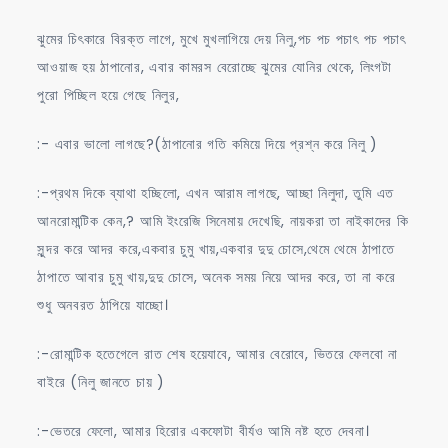
ঝুমের চিৎকারে বিরক্ত লাগে, মুখে মুখলাগিয়ে দেয় নিলু,পচ পচ পচাৎ পচ পচাৎ
আওয়াজ হয় ঠাপানোর, এবার কামরস বেরোচ্ছে ঝুমের যোনির থেকে, লিংগটা
পুরো পিচ্ছিল হয়ে গেছে নিলুর,
:- এবার ভালো লাগছে?(ঠাপানোর গতি কমিয়ে দিয়ে প্রশ্ন করে নিলু )
:-প্রথম দিকে ব্যাথা হচ্ছিলো, এখন আরাম লাগছে, আচ্ছা নিলুদা, তুমি এত
আনরোমান্টিক কেন,? আমি ইংরেজি সিনেমায় দেখেছি, নায়করা তা নাইকাদের কি
সুন্দর করে আদর করে,একবার চুমু খায়,একবার দুদু চোসে,থেমে থেমে ঠাপাতে
ঠাপাতে আবার চুমু খায়,দুদু চোসে, অনেক সময় নিয়ে আদর করে, তা না করে
শুধু অনবরত ঠাপিয়ে যাচ্ছো।
:-রোমান্টিক হতেগেলে রাত শেষ হয়েযাবে, আমার বেরোবে, ভিতরে ফেলবো না
বাইরে (নিলু জানতে চায় )
:-ভেতরে ফেলো, আমার হিরোর একফোটা বীর্যও আমি নষ্ট হতে দেবনা।