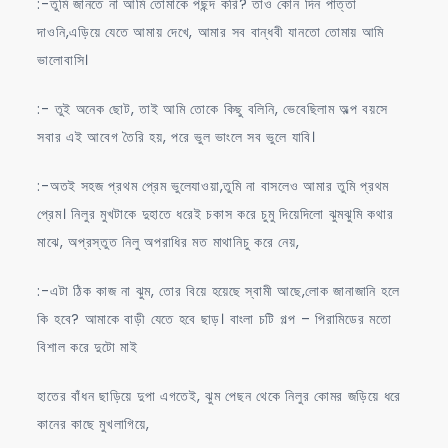
:-তুমি জানতে না আমি তোমাকে পছন্দ করি? তাও কোন দিন পাত্তা
দাওনি,এড়িয়ে যেতে আমায় দেখে, আমার সব বান্ধবী যানতো তোমায় আমি
ভালোবাসি।
:- তুই অনেক ছোট, তাই আমি তোকে কিছু বলিনি, ভেবেছিলাম অল্প বয়সে
সবার এই আবেগ তৈরি হয়, পরে ভুল ভাংলে সব ভুলে যাবি।
:-অতই সহজ প্রথম প্রেম ভুলেযাওয়া,তুমি না বাসলেও আমার তুমি প্রথম
প্রেম। নিলুর মুখটাকে দুহাতে ধরেই চকাস করে চুমু দিয়েদিলো ঝুমঝুমি কথার
মাঝে, অপ্রস্তুত নিলু অপরাধির মত মাথানিচু করে নেয়,
:-এটা ঠিক কাজ না ঝুম, তোর বিয়ে হয়েছে স্বামী আছে,লোক জানাজানি হলে
কি হবে? আমাকে বাড়ী যেতে হবে ছাড়। বাংলা চটি গল্প – পিরামিডের মতো
বিশাল করে দুটো মাই
হাতের বাঁধন ছাড়িয়ে দুপা এগতেই, ঝুম পেছন থেকে নিলুর কোমর জড়িয়ে ধরে
কানের কাছে মুখলাগিয়ে,