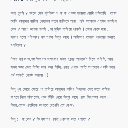
ভাই চুদবি ? কাকে সেই সুটকিটা ? না না একটা ঘরোয়া বৌদি পটিয়েছি , তাড়া
তাড়ি কানুদের বাড়ির পেছনের নতুন বাড়িতে আয় । তুই আমাকে এইসব বলছিস
কেন ? আগে আয়না বলছি , না চুদিস দাড়িয়ে থাকবি । ফোন কেটে যায় ,
জলের মতো পরিষ্কার ব্যাপারটা নিলুর কাছে । অফিসার তাহলে ধ্রুবোর কথাই
বলছিলো ?
প্রিয় পাঠকগন,ব্যাক্তিগত সমস্যার জন্য গল্পের আপডেট দিতে পারিনি, তার
জন্য ক্ষমা চেয়ে নিচ্ছি,আর কথা দিচ্ছি,এবার থেকে প্রতি সপ্তাহে একটি করে
পর্ব সাইটে পোস্ট করবো-:)
নিলু খুব জোরে জোরে পা চালিয়ে কানুদের বাড়ির পিছনের সেই নতুন বাড়ির
সামনে গিয়ে দাঁড়াতেই,ধ্রুব সিঁড়ি বেয়ে নিলুর কাছে এসে জিগ্যেসা করল :-
কিরে,তোক এইদিকে আসতে দেখেনি তো কেউ?
নিলু :- না,কেন ? কি ব্যাপার একটু খোলসা করে বলতো ?