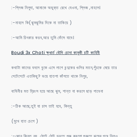
:-প্লিজ নিলুদা, আমাকে অভুক্ত রেখে যেওনা, প্লিজ ,নাহলে।
:-নাহলে কি(ঝুমঝুমির দিকে না তাকিয়ে )
:-আমি চিৎকার করব,আর তুমি ফেঁসে যাবে।
Boudi 3x Choti ক্ষুধার্ত বৌদি চোদা কামুকী চটি কাহিনী
কথাটা কানের বদলে বুকে এসে লাগে বন্দুকের গুলির মতন,পুঁচকে মেয়ে তার
পেটেপেটে এতকিছু? ভয়ে হাতপা কাঁপতে থাকে নিলুর,
বাঘিনীর মত হ্রিংস হয়ে আছে ঝুম, শান্ত না করলে ছাড় পাবেনা
:-ঠিক আছে,তুই যা চাস তাই হবে, কিন্তু
(মুখে হাত চেপে )
:-কোন কিন্তু নয়, ঠোটে ঠোট ডুবতে শুরু করলো,শুরুতে ঝুমের,পরে নিলুও