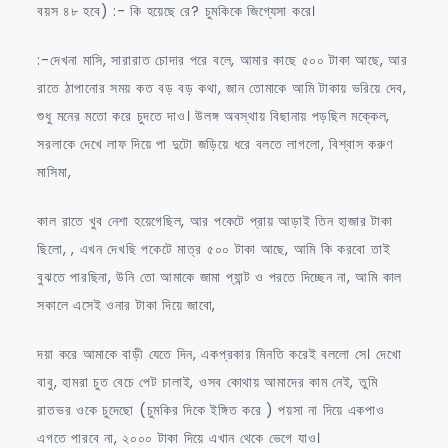
বয়স ৪৮ হবে) :- কি হয়েছে রে? চুমকিকে জিগ্যেসা করে।
:-দেখনা মাসি, সারারাত চোদার পরে বলে, আমার কাছে ৫০০ টাকা আছে, আর
রাতে ঠাপানোর সময় কত বড় বড় কথা, জান তোমাকে আমি টাকায় ভরিয়ে দেব,
শুধু মনের মতো করে চুদতে দাও। উলঙ্গ অবস্থায় বিছানায় পড়ছিল মক্কেল,
সরলাকে দেখে লাফ দিয়ে পা দুটো জড়িয়ে ধরে বলতে লাগলো, বিশ্বাস করুণ
মাসিমা,
কাল রাতে খুব নেশা হয়েগেছিল, আর পকেটে প্রায় আড়াই তিন হাজার টাকা
ছিলো, , এখন দেখছি পকেটে মাত্র ৫০০ টাকা আছে, আমি কি করবো তাই
বুঝতে পারছিনা, উনি তো আমাকে জামা প্যান্ট ও পরতে দিচ্ছেন না, আমি কাল
সকালে এসেই ওনার টাকা দিয়ে জাবো,
দয়া করে আমাকে বাড়ী যেতে দিন, একপ্রকার মিনতি করেই বললো সে। দেখো
বাবু, হামরা চুত বেচে পেট চালাই, ওসব কোথায় আমাদের কাম নেই, তুমি
রাতভর ওকে চুদেছো (চুমকির দিকে ইঙ্গিত করে ) পয়সা না দিয়ে একপাও
এগতে পারবে না, ২০০০ টাকা দিয়ে এখান থেকে ভেগে যাও।