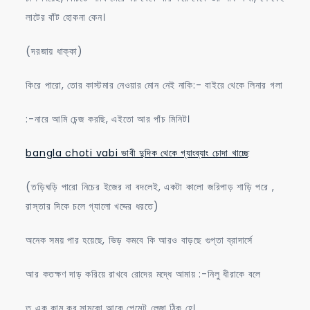
লাটের বাঁট হোকনা কেন।
(দরজায় ধাক্কা)
কিরে পারো, তোর কাস্টমার নেওয়ার মোন নেই নাকি:- বাইরে থেকে লিনার গলা
:-নারে আমি চেন্জ করছি, এইতো আর পাঁচ মিনিট।
bangla choti vabi ভাবী দুদিক থেকে গ্যাংব্যাং চোদা খাচ্ছে
(তড়িঘড়ি পারো নিচের ইজের না বদলেই, একটা কালো জরিপাড় শাড়ি পরে ,
রাস্তার দিকে চলে গ্যালো খদ্দের ধরতে)
অনেক সময় পার হয়েছে, ভিড় কমবে কি আরও বাড়ছে গুপ্তা ব্রাদার্সে
আর কতক্ষণ দাড় করিয়ে রাখবে রোদের মদ্ধে আমায় :-নিলু ধীরাকে বলে
তু এক কাম কর,সামকো আকে পেমেন্ট লেজা,ঠিক হে।