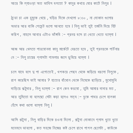
আরে কি ল্যাওড়া অত ভাবিস বলতো ? কানুর কথায় ঘোর কাটে নিলুর ।
ঠান্ডা চা এক চুমুকে খেয়ে , ঘড়ির দিকে দেখলো ৮:৩০ , না দোকান গুলোর
অডার আর বাকি পেমেন্ট গুলো আনতে হবে । নিলু ভাই তুই তর্জনি দিয়ে হিট
করিশ , নাহলে আবার এটাও ভাঁঙ্গবি :- প্রনয় বসে চা খেতে খেতে বল্লো ।
আজ আর খেলতে পারবোননা কানু মার্কেটে বেরতে হবে , তুই প্রনয়কে পার্টনার
নে :- নিলু চায়ের গ্লাসটা গামলার জলে ডুবিয়ে বল্লো ।
চলে যাবে বলে দু পা এগোতেই , খপকরে পেছন থেকে জড়িয়ে ধরলো নিলুকে ,
রাগ করেছিস ভাই আমার ? হাতের বাঁধোন থেকে নিযেকে ছাড়িয়ে , মুখোমুখি
দাড়িয়ে পল্টুদার , নিলু বল্লো :- রাগ কেন করবো , তুমি আমার দাদার মত ,
আর তুমিতো যা বলেছো সেটা কড়া হলেও সত্য :- বুকে পাথর চেপে হালকা
হেঁসে কথা গুলো বল্লো নিলু ।
আসি পল্টুদা , নিলু বাড়ির দিকে রওনা দিলো , পল্টুদা দোকানে গ্লাস ধুতে ধুতে
মনেমনে ভাবলো , কত সহজে নিজের কষ্ট চেপে রাখে পাগল ছেলেটা , কাউকে