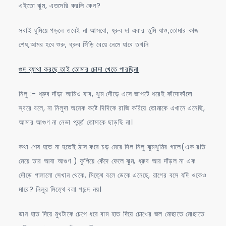
এইতো ঝুম, এতদেরি করলি কেন?
সবাই ঘুমিয়ে পড়লে তবেই না আসবো, ধ্রুব দা এবার তুমি যাও,তোমার কাজ
শেষ,আমর হবে শুরু, ধ্রুব সিঁড়ি বেয়ে নেমে যাবে তখনি
গুদ ব্যাথা করছে তাই তোমার চোদা খেতে পারছিনা
নিলু :- ধ্রুব দাঁড়া আমিও যাব, ঝুম দৌড়ে এসে জাপটে ধরেই কাঁদোকাঁদো
স্বরে বলে, না নিলুদা অনেক কষ্টে দিদিকে রাজি করিয়ে তোমাকে এখানে এনেছি,
আমার আগুণ না নেভা পর্য্ন্ত তোমাকে ছাড়ছি না।
কথা শেষ হতে না হতেই ঠাস করে চড় মেরে দিল নিলু ঝুমঝুমির গালে(এক রতি
মেয়ে তার আবা আগুণ ) ফুপিয়ে কেঁদে ফেলে ঝুম, ধ্রুব আর দাঁড়ল না এক
দৌড়ে পালালো সেখান থেকে, মিত্থে বলে ডেকে এনেছে, রাগের বসে যদি ওকেও
মারে? নিলুর মিত্থে বলা পছন্দ নয়।
ডান হাত দিয়ে মুখটাকে চেপে ধরে বাম হাত দিয়ে চোখের জল মোছাতে মোছাতে