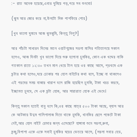
:- রাত অনেক হয়েছে,এবার ঘুমিয়ে পড়,পরে সব শুনবো।
(ঝুম আর জোর করে না,উলটো দিক পাশফিরে শোয়)
[খুব ভালো ঘুমাবে আজ ঝুমঝুমি, কিন্তু নিলু?]
আর পাঁচটা সাধারন দিনের মতন ওয়াটগন্জের সরলা মাসির পতিতালয়ে সকাল
হলেও, আজ দিনটা খুব ভালো দিয়ে শুরু হলোনা চুমকির, কোন এক খদ্দের নাকি
গতকাল রাতে ১২:৩০ তখন মাল খেয়ে টাল হয়ে ওর কাছে আসে, প্রথমে এক
ঘন্টার কথা হলেও,ঘরে ঢোকার পর হোল নাইটের কথা বলে, ইচ্ছে না থাকলেও
এই গরমের সময় বাজার খারাপ বলে রাজি হয়েছিল চুমকি, টাকা খরচ করবে,
ইচ্ছামত চুদবে, সে এক ঘন্টা হোক, আর সারারাত হোক এই ভেবে।
কিন্তু সকাল হতেই বাবু বলে কি,ওর কাছে মাত্র ৫০০ টাকা আছে, ব্যাস আর
কে আটকায় উদুম গালিগালাজ দিতে থাকে চুমকি, খানকির ছেলে পকেটে টাকা
নেই,আর হোল নাইট চোদার জন্য এসেছো? হাঙ্গামা শুনে সরলা,রুনা,
মন্জু,বিপাশা একে একে সবাই চুমকির ঘরের ভেতরে আসে, (সরলা সবার হেড,