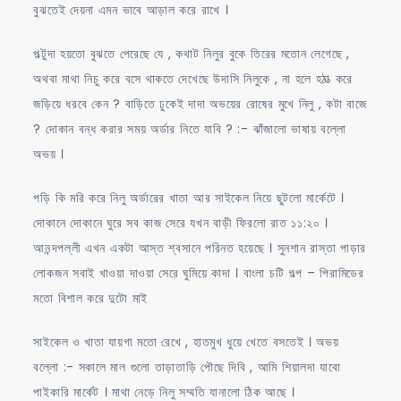
বুঝতেই দেয়না এমন ভাবে আড়াল করে রাখে ।
পল্টুদা হয়তো বুঝতে পেরেছে যে , কথাট নিলুর বুকে তিরের মতোন লেগেছে ,
অথবা মাথা নিচু করে বসে থাকতে দেখেছে উদাসি নিলুকে , না হলে হঠাত্‍ করে
জড়িয়ে ধরবে কেন ? বাড়িতে ঢুকেই দাদা অভয়ের রোষের মুখে নিলু , কটা বাজে
? দোকান বন্ধ করার সময় অর্ডার নিতে যাবি ? :- ঝাঁজালো ভাষায় বল্লো
অভয় ।
পড়ি কি মরি করে নিলু অর্ডারের খাতা আর সাইকেল নিয়ে ছুটলো মার্কেটে ।
দোকানে দোকানে ঘুরে সব কাজ সেরে যখন বাড়ী ফিরলো রাত ১১:২০ ।
আনন্দপল্লী এখন একটা আস্ত শ্বসানে পরিনত হয়েছে । সুনশান রাস্তা পাড়ার
লোকজন সবাই খাওয়া দাওয়া সেরে ঘুমিয়ে কাদা । বাংলা চটি গল্প – পিরামিডের
মতো বিশাল করে দুটো মাই
সাইকেল ও খাতা যায়গা মতো রেখে , হাতমুখ ধুয়ে খেতে বসতেই । অভয়
বল্লো :- সকালে মাল গুলো তাড়াতাড়ি পৌছে দিবি , আমি শিয়ালদা যাবো
পাইকারি মার্কেট । মাথা নেড়ে নিলু সম্মতি যানালো ঠিক আছে ।