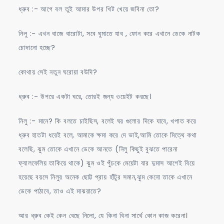
ধ্রুব :- আগে বল তুই আমার উপর খিট খেয়ে জবিনা তো?
নিলু :- এখন বাজে বারোটা, সবে ঘুমাতে যাব , ফোন করে এখানে ডেকে নাটক
চোদানো হচ্ছে?
কোথায় সেই নতুন ঘরোয়া বউদি?
ধ্রুব :- উপরে একটা ঘরে, তোরই জন্য ওয়েইট করছে।
নিলু :- মানে? কি বলতে চাইছিস, বলেই ঘর গুলোর দিকে যাবে, খপাত করে
ধ্রুব হাতটা ধরেই বলে, আমাকে ক্ষমা করে দে ভাই,আমি তোকে মিত্থে কথা
বলেছি, ঝুম তোকে এখানে ডেকে আনতে (নিলু কিছুই বুঝতে পারেনা
ফ্যালফেলিয় তাকিয়ে থাকে) ঝুম ওই পুঁচকে মেয়েটা যার দুমাস আগেই বিয়ে
হয়েছে বয়সে নিলুর অনেক ছোট্ট প্রায় হাঁটুর সমান,ঝুম কেনো তাকে এখানে
ডেকে পাঠাবে, তাও এই মাঝরাতে?
আর ধ্রুব কেই কেন বেছে নিলো, যে কিনা বিনা সার্থে কোন কাজ করেনা।