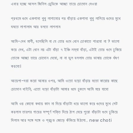
এবার হচ্ছে আসল জিনিস রেন্ডিকে আচ্ছা তারে চোদোন দেওয়া
প্রথমে গুদে একগাদা থুথু লাগানোর পর বাঁড়ায় একগাদা থুথু লাগিয়ে গুদের মুখে
ঘষতে লাগালাম আর বলতে লাগলাম
আমি-দেখ মাগী, বলেছিলি না যে তোর গুদে ধোন ঢোকাতে পারবো না ? ভালো
করে দেখ, এটা ধোন নয় এটা বাঁড়া ৭ ইঞ্চি লম্বা বাঁড়া, এটাই তোর গুদে ঢুকিয়ে
তোকে আচ্ছা তারে চোদোন দেবো, না না ভুল বললাম তোর ভাষায় তোকে র্ধষণ
করবো।
আয়েশা-দয়া করো আমার ওপর, আমি ওতো বড়ো বাঁড়ার মতো কারোর কাছে
চোদোন খাইনি, এতো বড়ো বাঁড়াটা আমার গুদে ঢুকলে আমি মরে যাবো
আমি ওর কোনো কথায় কান না দিয়ে বাঁড়াটা ধরে ভালো করে গুদের মুখে সেট
করলাম তারপর গায়ের সম্পূর্ণ শক্তি দিয়ে ঠাপ মেরে পুরো বাঁড়াটা গুদে ঢুকিয়ে
দিলাম আর সঙ্গে সঙ্গে ও প্রচন্ড জোড়ে কঁকিয়ে উঠলো.. new choti