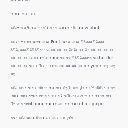
heroine sex
আমি-নে মাগী কত সামলাবি সামলা এবার খানকী.. new choti
আয়েশা-আহ্হঃ আহ্হঃ আহ্হঃ Fuck আহ্হঃ আহ্হঃ উউমমম উউমমম
উউউমমমম উউউউউমমমমম আঃ আঃ আঃ উঃ উঃ আঃ উম আঃ আঃ আঃ আঃ
আঃ আঃ আঃ fuck me hard আঃ আঃ উউউউমমমমম আঃ harder
আঃ আঃ আঃ আঃ ফাটিয়ে দে বোকাচোদা আঃ আঃ আঃ oh yeah আহ্ আহ্
ওহ্
আমি আবার আমার পজিশন চেঞ্জ করে বাঁড়াটা গুদে ঢুকিয়ে ডগি স্টাইলে অনেক
জোরে জোরে ঠাপাতে লাগলাম আর মাই দুটো পেছন থেকে ধরে পকপক করে
টিপতে লাগলাম। bondhur muslim ma choti golpo
তখন আমি অনেক হিংস্র হয়ে আয়েশাকে চুদছি