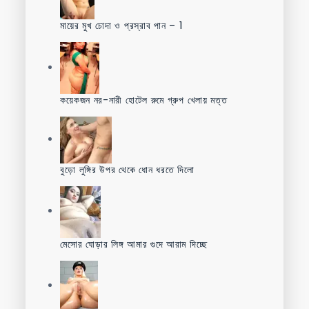
মায়ের মুখ চোদা ও প্রস্রাব পান – 1
কয়েকজন নর-নারী হোটেল রুমে গ্রুপ খেলায় মত্ত
বুড়ো লুঙ্গির উপর থেকে ধোন ধরতে দিলো
মেসোর ঘোড়ার লিঙ্গ আমার গুদে আরাম দিচ্ছে