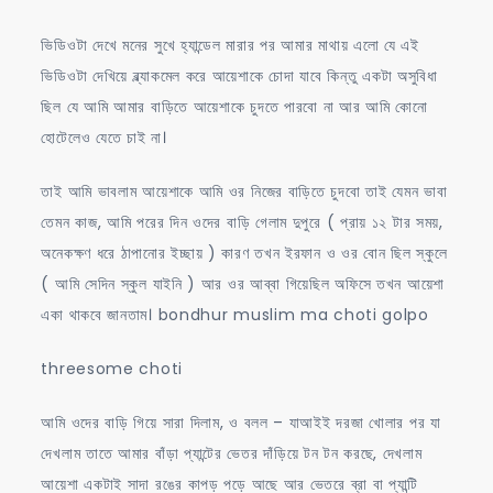
ভিডিওটা দেখে মনের সুখে হ্যান্ডেল মারার পর আমার মাথায় এলো যে এই
ভিডিওটা দেখিয়ে ব্ল্যাকমেল করে আয়েশাকে চোদা যাবে কিন্তু একটা অসুবিধা
ছিল যে আমি আমার বাড়িতে আয়েশাকে চুদতে পারবো না আর আমি কোনো
হোটেলেও যেতে চাই না।
তাই আমি ভাবলাম আয়েশাকে আমি ওর নিজের বাড়িতে চুদবো তাই যেমন ভাবা
তেমন কাজ, আমি পরের দিন ওদের বাড়ি গেলাম দুপুরে ( প্রায় ১২ টার সময়,
অনেকক্ষণ ধরে ঠাপানোর ইচ্ছায় ) কারণ তখন ইরফান ও ওর বোন ছিল স্কুলে
( আমি সেদিন স্কুল যাইনি ) আর ওর আব্বা গিয়েছিল অফিসে তখন আয়েশা
একা থাকবে জানতাম। bondhur muslim ma choti golpo
threesome choti
আমি ওদের বাড়ি গিয়ে সারা দিলাম, ও বলল – যাআইই দরজা খোলার পর যা
দেখলাম তাতে আমার বাঁড়া প্যান্টের ভেতর দাঁড়িয়ে টন টন করছে, দেখলাম
আয়েশা একটাই সাদা রঙের কাপড় পড়ে আছে আর ভেতরে ব্রা বা প্যান্টি