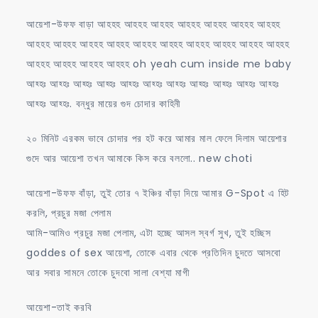
আয়েশা-উফফ বাড়া আহহহ আহহহ আহহহ আহহহ আহহহ আহহহ আহহহ
আহহহ আহহহ আহহহ আহহহ আহহহ আহহহ আহহহ আহহহ আহহহ আহহহ
আহহহ আহহহ আহহহ আহহহ oh yeah cum inside me baby
আহ্হঃ আহ্হঃ আহ্হঃ আহ্হঃ আহ্হঃ আহ্হঃ আহ্হঃ আহ্হঃ আহ্হঃ আহ্হঃ আহ্হঃ
আহ্হঃ আহ্হঃ. বন্ধুর মায়ের গুদ চোদার কাহিনী
২০ মিনিট এরকম ভাবে চোদার পর হট করে আমার মাল ফেলে দিলাম আয়েশার
গুদে আর আয়েশা তখন আমাকে কিস করে বললো.. new choti
আয়েশা-উফফ বাঁড়া, তুই তোর ৭ ইঞ্চির বাঁড়া দিয়ে আমার G-Spot এ হিট
করলি, প্রচুর মজা পেলাম
আমি-আমিও প্রচুর মজা পেলাম, এটা হচ্ছে আসল স্বর্গ সুখ, তুই হচ্ছিস
goddes of sex আয়েশা, তোকে এবার থেকে প্রতিদিন চুদতে আসবো
আর সবার সামনে তোকে চুদবো সালা বেশ্যা মাগী
আয়েশা-তাই করবি