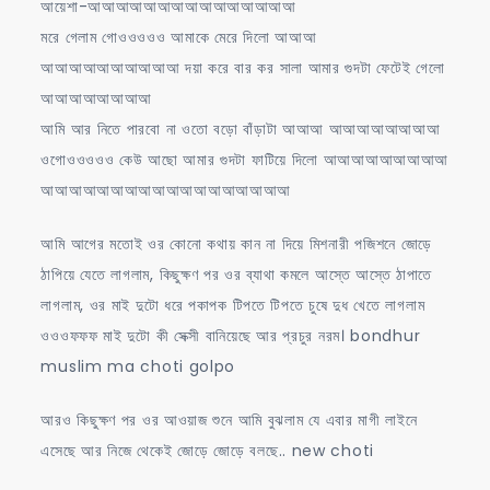
আয়েশা-আআআআআআআআআআআআআআআ
মরে গেলাম গোওওওওও আমাকে মেরে দিলো আআআ
আআআআআআআআআআ দয়া করে বার কর সালা আমার গুদটা ফেটেই গেলো
আআআআআআআআ
আমি আর নিতে পারবো না ওতো বড়ো বাঁড়াটা আআআ আআআআআআআআ
ওগোওওওওও কেউ আছো আমার গুদটা ফাটিয়ে দিলো আআআআআআআআআ
আআআআআআআআআআআআআআআআআআ
আমি আগের মতোই ওর কোনো কথায় কান না দিয়ে মিশনারী পজিশনে জোড়ে
ঠাপিয়ে যেতে লাগলাম, কিছুক্ষণ পর ওর ব্যাথা কমলে আস্তে আস্তে ঠাপাতে
লাগলাম, ওর মাই দুটো ধরে পকাপক টিপতে টিপতে চুষে দুধ খেতে লাগলাম
ওওওফফফ মাই দুটো কী সেক্সী বানিয়েছে আর প্রচুর নরম। bondhur
muslim ma choti golpo
আরও কিছুক্ষণ পর ওর আওয়াজ শুনে আমি বুঝলাম যে এবার মাগী লাইনে
এসেছে আর নিজে থেকেই জোড়ে জোড়ে বলছে.. new choti