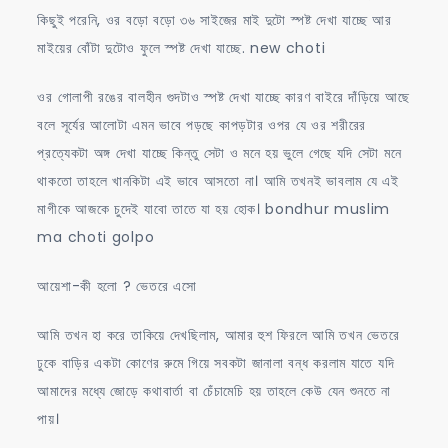
কিছুই পরেনি, ওর বড়ো বড়ো ৩৬ সাইজের মাই দুটো স্পষ্ট দেখা যাচ্ছে আর
মাইয়ের বোঁটা দুটোও ফুলে স্পষ্ট দেখা যাচ্ছে. new choti
ওর গোলাপী রঙের বালহীন গুদটাও স্পষ্ট দেখা যাচ্ছে কারণ বাইরে দাঁড়িয়ে আছে
বলে সূর্যের আলোটা এমন ভাবে পড়ছে কাপড়টার ওপর যে ওর শরীরের
প্রত্যেকটা অঙ্গ দেখা যাচ্ছে কিন্তু সেটা ও মনে হয় ভুলে গেছে যদি সেটা মনে
থাকতো তাহলে খানকিটা এই ভাবে আসতো না। আমি তখনই ভাবলাম যে এই
মাগীকে আজকে চুদেই যাবো তাতে যা হয় হোক। bondhur muslim
ma choti golpo
আয়েশা-কী হলো ? ভেতরে এসো
আমি তখন হা করে তাকিয়ে দেখছিলাম, আমার হুশ ফিরলে আমি তখন ভেতরে
ঢুকে বাড়ির একটা কোণের রুমে গিয়ে সবকটা জানালা বন্ধ করলাম যাতে যদি
আমাদের মধ্যে জোড়ে কথাবার্তা বা চেঁচামেচি হয় তাহলে কেউ যেন শুনতে না
পায়।