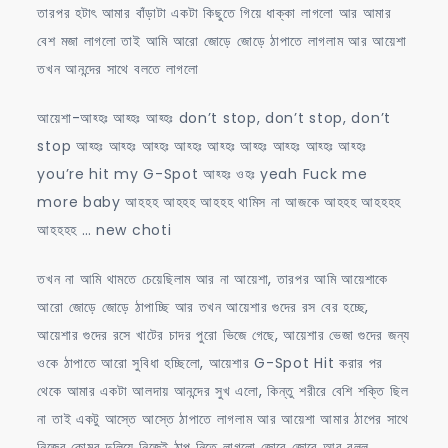
তারপর হটাৎ আমার বাঁড়াটা একটা কিছুতে গিয়ে ধাক্কা লাগলো আর আমার
বেশ মজা লাগলো তাই আমি আরো জোড়ে জোড়ে ঠাপাতে লাগলাম আর আয়েশা
তখন আনন্দের সাথে বলতে লাগলো
আয়েশা-আহ্হঃ আহ্হঃ আহ্হঃ don’t stop, don’t stop, don’t
stop আহ্হঃ আহ্হঃ আহ্হঃ আহ্হঃ আহ্হঃ আহ্হঃ আহ্হঃ আহ্হঃ আহ্হঃ
you’re hit my G-Spot আহ্হঃ ওহঃ yeah Fuck me
more baby আহহহ আহহহ আহহহ থামিস না আজকে আহহহ আহহহহ
আহহহহ … new choti
তখন না আমি থামতে চেয়েছিলাম আর না আয়েশা, তারপর আমি আয়েশাকে
আরো জোড়ে জোড়ে ঠাপাচ্ছি আর তখন আয়েশার গুদের রস বের হচ্ছে,
আয়েশার গুদের রসে খাটের চাদর পুরো ভিজে গেছে, আয়েশার ভেজা গুদের জন্য
ওকে ঠাপাতে আরো সুবিধা হচ্ছিলো, আয়েশার G-Spot Hit করার পর
থেকে আমার একটা আলদায় আনন্দের সুখ এলো, কিন্তু শরীরে বেশি শক্তি ছিল
না তাই একটু আস্তে আস্তে ঠাপাতে লাগলাম আর আয়েশা আমার ঠাপের সাথে
নিজের কোমর দুলিয়ে নিজেই ঠাপ নিতে লাগলো জোরে জোরে আর বলল