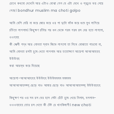
চোখে কখনো দেখেনি আর এটাও বোঝা গেল যে এটা দেখে ও প্রচন্ড ভয় পেয়ে
গেছে। bondhur muslim ma choti golpo
আমি বেশি দেরি না করে জোর করে ওর পা দুটো ফাঁক করে গুদে মুখ লাগিয়ে
চাঁটতে লাগলাম। কিছুক্ষণ চাঁটার পর গুদ থেকে গরম গরম রস বের হতে লাগলো,
ওওহহহ
কী সেক্সী গন্ধ আর নোনতা স্বাদ জিভে লাগলো তা লিখে বোঝাতে পারবো না,
আমি নোনতা রসটা চুষে খেতে লাগলাম আর ততোক্ষণে আয়েশা আআআহহহ
উউউহহ
করা আরম্ভ করে দিয়েছে
আয়েশা-আআআহহহ উউউহহ উউউমমমম মমমমম
আআআআহহ্হ্হ্হ্ ছেড়ে দাও আমায় ছেড়ে দাও আআআআহহ্হ্হ্হ্ উউউহহহহ
কিছুক্ষণ পর ওর সব রস বের হলে সেটা চেঁটে চুষে খেয়ে নিলাম, বললাম-
ওওওহহহহ তোর রস খেতে কী টেষ্ট রে খানকিমাগী। new choti