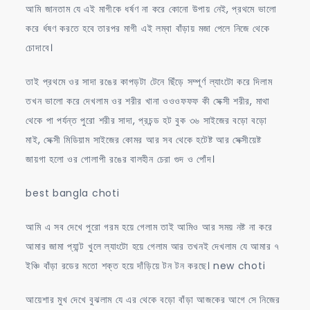
আমি জানতাম যে এই মাগীকে ধর্ষণ না করে কোনো উপায় নেই, প্রথমে ভালো
করে র্ধষণ করতে হবে তারপর মাগী এই লম্বা বাঁড়ায় মজা পেলে নিজে থেকে
চোদাবে।
তাই প্রথমে ওর সাদা রঙের কাপড়টা টেনে ছিঁড়ে সম্পূর্ণ ল্যাংটো করে দিলাম
তখন ভালো করে দেখলাম ওর শরীর খানা ওওওফফফ কী সেক্সী শরীর, মাথা
থেকে পা পর্যন্ত পুরো শরীর সাদা, প্রচন্ড হট বুক ৩৬ সাইজের বড়ো বড়ো
মাই, সেক্সী মিডিয়াম সাইজের কোমর আর সব থেকে হটেষ্ট আর সেক্সীয়েষ্ট
জায়গা হলো ওর গোলাপী রঙের বালহীন চেরা গুদ ও পোঁদ।
best bangla choti
আমি এ সব দেখে পুরো গরম হয়ে গেলাম তাই আমিও আর সময় নষ্ট না করে
আমার জামা প্যান্ট খুলে ল্যাংটো হয়ে গেলাম আর তখনই দেখলাম যে আমার ৭
ইঞ্চি বাঁড়া রডের মতো শক্ত হয়ে দাঁড়িয়ে টন টন করছে। new choti
আয়েশার মুখ দেখে বুঝলাম যে এর থেকে বড়ো বাঁড়া আজকের আগে সে নিজের