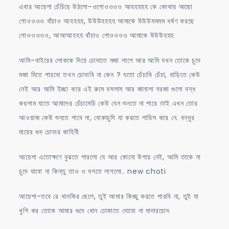
এবার আয়েশা চেঁচিয়ে উঠলো-ওগোওওওও আহহহহহ কে কোথায় আছো
গোওওওও বাঁচাও আহহহহ, উউউহহহহ আমাকে উউউমমমম ধর্ষণ করছে
গোওওওওও, আআআহহহ বাঁচাও গোওওওও আমাকে উউউহহহ
আমি-বাইরের লোককে দিয়ে চোদাতে মজা লাগে আর আমি যখন তোকে চুদে
মজা দিতে পারবো তখন চোদাবি না কেন ? যতো চেঁচাবি চেঁচা, বাড়িতে কেউ
নেই আর আমি ইচ্ছা করে এই রুমে বসলাম আর জানালা দরজা গুলো বন্ধ
করলাম যাতে আমাদের চেঁচামেচি কেউ যেন শুনতে না পারে তাই এখন তোর
আওয়াজ কেউ শুনতে পাবে না, বোকাচুদি যা করতে পারিস করে নে. বন্ধুর
মায়ের গুদ চোদার কাহিনী
আয়েশা এতোক্ষণে বুঝতে পারলো যে আর কোনো উপায় নেই, আমি তাকে না
চুদে যাবো না কিন্তু তাও ও বলতে লাগলো.. new choti
আয়েশা-তবে রে খানকির ছেলে, তুই আমার কিচ্ছু করতে পারবি না, তুই যা
খুশি কর তোকে আমার গুদে ধোন ঢোকাতে দোবো না মাদারচোদ