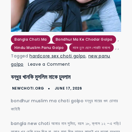
,
Bangla Choti Ma
Bondhur Ma Ke Chodar Golpo
,
,
Hindu Muslim Panu Golpo
মাকে চুদে ছেলে পোয়াতি বানালো
Tagged
hardcore sex choti golpo
,
new panu
on
golpo
Leave a Comment
বন্ধুর
বন্ধুর খানকি মুসলিম মাকে চুদলাম
খানকি
মুসলিম
মাকে
bondhur muslim ma choti golpo বন্ধুর মায়ের গুদ চোদার
চুদলাম
কাহিনী
bangla new choti আমার নাম সুমিত, বয়স ১৮, ক্লাস ১২ -এ পড়ি।
আমার খুব বেশি বন্ধু ছিল না, আর যারা ছিল তাদের সাথেই খুব ভালো বন্ধুত্ব