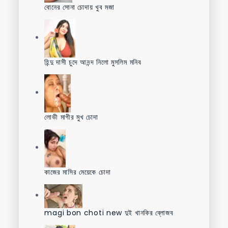
বোনের সোনা চোদায় খুব মজা
হিন্দু দাসী চুদে আনন্দ নিলো মুসলিম মনিব
লোভী মাগীর মুখ চোদা
কাজের মাসির মেয়েকে চোদা
magi bon choti new দুই খানকির ব্লোজব