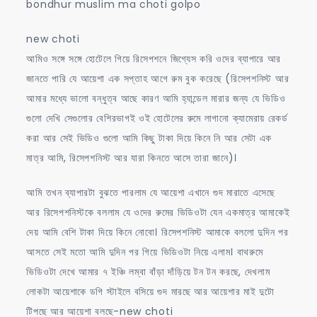
bondhur muslim ma choti golpo
new choti
আমিও সঙ্গে সঙ্গে হোটেলে গিয়ে রিসেপশনে জিগ্যেস করি ওদের ব্যাপারে আর
জানতে পারি যে আয়েশা এক সপ্তাহ আগে রুম বুক করেছে (রিসেপশনিস্ট আর
আমার মধ্যে ভালো বন্ধুত্ব আছে কারণ আমি হ্যান্ডেল মারার জন্য যে ভিডিও
গুলো দেখি সেগুলোর বেশিরভাগই ওই হোটেলের রুমে লাগানো ক্যামেরায় রেকর্ড
করা আর সেই ভিডিও গুলো আমি কিছু টাকা দিয়ে কিনে নি আর সেটা এক
মাত্র আমি, রিসেপশনিস্ট আর যারা কিনতে আসে তারা জানে)।
আমি তখন ব্যাপারটা বুঝতে পারলাম যে আয়েশা এখানে গুদ মারাতে এসেছে
আর রিসেপশনিস্টকে বললাম যে ওদের রুমের ভিডিওটা যেন একমাত্র আমাকেই
দেয় আমি বেশি টাকা দিয়ে কিনে নোবো। রিসেপশনিস্ট আমাকে বললো দুদিন পর
আসতে সেই মতো আমি দুদিন পর গিয়ে ভিডিওটা নিয়ে এলাম। বাথরুমে
ভিডিওটা দেখে আমার ৭ ইঞ্চি লম্বা বাঁড়া দাঁড়িয়ে টন টন করছে, দেখলাম
লোকটা আয়েশাকে ডগি স্টাইলে বসিয়ে গুদ মারছে আর আয়েশার মাই দুটো
টিপছে আর আয়েশা বলছে-new choti