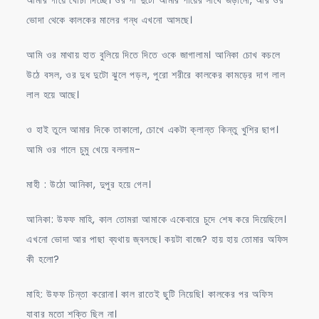
ভোদা থেকে কালকের মালের গন্ধ এখনো আসছে।
আমি ওর মাথায় হাত বুলিয়ে দিতে দিতে ওকে জাগালাম। আনিকা চোখ কচলে
উঠে বসল, ওর দুধ দুটো ঝুলে পড়ল, পুরো শরীরে কালকের কামড়ের দাগ লাল
লাল হয়ে আছে।
ও হাই তুলে আমার দিকে তাকালো, চোখে একটা ক্লান্ত কিন্তু খুশির ছাপ।
আমি ওর গালে চুমু খেয়ে বললাম-
মাহী : উঠো আনিকা, দুপুর হয়ে গেল।
আনিকা: উফফ মাহি, কাল তোমরা আমাকে একেবারে চুদে শেষ করে দিয়েছিলে।
এখনো ভোদা আর পাছা ব্যথায় জ্বলছে। কয়টা বাজে? হায় হায় তোমার অফিস
কী হলো?
মাহি: উফফ চিন্তা করোনা। কাল রাতেই ছুটি নিয়েছি। কালকের পর অফিস
যাবার মতো শক্তি ছিল না।