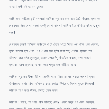
থাকো। মাগী বউকে বস চুদলো
আমি মাথা নাড়িয়ে হ্যাঁ বললাম। আনিকা স্যারের হাত ধরে উঠে দাঁড়াল, স্যারকে
বেডরুমে নিয়ে গেল। দরজা একটু খোলা রাখল। আমি বাইরে দাঁড়িয়ে রইলাম, চুপ
করে।
বেডরুমে ঢুকেই আনিকা স্যারকে খাটে ঠেলে শুইয়ে দিল। ওর শাড়ি খুলে ফেলল,
পুরো উলঙ্গো হয়ে গেল। ওর ৩৭ডি দুধ দুটো লাফাচ্ছে, পেটের হালকা মেদ
কাঁপছে, রান দুটো তুলতুলে, ভোদা গোলাপি, চিকচিক করছে, রসে ভেজা।
স্যারের চোখ জ্বলছে, ওনার ধোন শক্ত হয়ে দাঁড়িয়ে আছে।
আনিকা স্যারের উপর উঠল, ধোনটা হাতে নিয়ে ভোদায় ঘষতে লাগল। স্যার
হাঁপাচ্ছেন, ওনার হাত আনিকার দুধে, জোরে টিপছেন, নিপল মুচড়ে দিচ্ছেন।
আনিকা আহ করে উঠল, কিন্তু হেসে বলল,
আনিকা : স্যার, আপনার হাত কাঁপছে কেন? এত্ত বছর পর সেক্স করছেন,
ভুলে গেছেন কী করে করতে হয়? আসুন, আমি শেখাই। আমি আপনাকে আদর