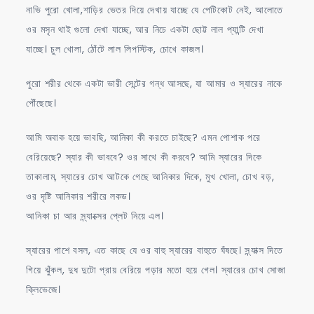
নাভি পুরো খোলা,শাড়ির ভেতর দিয়ে দেখায় যাচ্ছে যে পেটিকোট নেই, আলোতে
ওর মসৃন থাই গুলো দেখা যাচ্ছে, আর নিচে একটা ছোট্ট লাল প্যান্টি দেখা
যাচ্ছে। চুল খোলা, ঠোঁটে লাল লিপস্টিক, চোখে কাজল।
পুরো শরীর থেকে একটা ভারী সেন্টের গন্ধ আসছে, যা আমার ও স্যারের নাকে
পৌঁছেছে।
আমি অবাক হয়ে ভাবছি, আনিকা কী করতে চাইছে? এমন পোশাক পরে
বেরিয়েছে? স্যার কী ভাববে? ওর সাথে কী করবে? আমি স্যারের দিকে
তাকালাম, স্যারের চোখ আটকে গেছে আনিকার দিকে, মুখ খোলা, চোখ বড়,
ওর দৃষ্টি আনিকার শরীরে লকড।
আনিকা চা আর স্ন্যাক্সের প্লেট নিয়ে এল।
স্যারের পাশে বসল, এত কাছে যে ওর বাহু স্যারের বাহুতে ঘঁষছে। স্ন্যাক্স দিতে
গিয়ে ঝুঁকল, দুধ দুটো প্রায় বেরিয়ে পড়ার মতো হয়ে গেল। স্যারের চোখ সোজা
ক্লিভেজে।