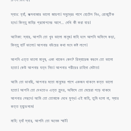
স্যার: হ্যাঁ, কক্সবাজার ভালো জায়গা। সমুদ্রের পাশে হোটেল নিও, রোমান্টিক
হবে। কিন্তু মাহির প্রমোশনের আগে… দেখি কী করা যায়।
আনিকা: স্যার, আপনি তো খুব ভালো মানুষ। মাহি বলে আপনি অফিসে কড়া,
কিন্তু হার্ট ভালো। আপনার বউয়ের কথা শুনে কষ্ট লাগে।
আপনি এত্ত ভালো মানুষ, একা থাকেন কেন? রিম্যারেজ করলে তো ভালো
হতো। কেউ আপনার যত্ন নিত। আপনার শরীরের চাহিদা মেটাত।
আমি তো ভাবছি, আপনার মতো মানুষের পাশে একজন থাকলে কত্ত ভালো
হতো। আপনি তো দেখতেও এত্ত সুন্দর, অফিসে তো মেয়েরা পড়ে থাকবে
আপনার পেছনে। আমি তো তোমাকে দেখে মুগ্ধ। এই মাহি, তুমি বলো না, স্যার
কত্ত হ্যান্ডসাম।
মাহি: হ্যাঁ স্যার, আপনি তো অনেক স্মার্ট।