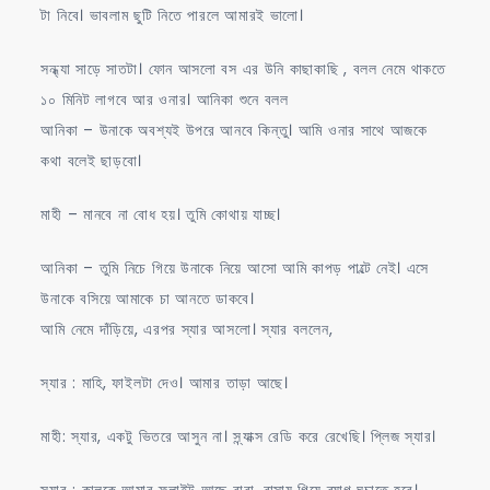
টা নিবে। ভাবলাম ছুটি নিতে পারলে আমারই ভালো।
সন্ধ্যা সাড়ে সাতটা। ফোন আসলো বস এর উনি কাছাকাছি , বলল নেমে থাকতে
১০ মিনিট লাগবে আর ওনার। আনিকা শুনে বলল
আনিকা – উনাকে অবশ্যই উপরে আনবে কিন্তু। আমি ওনার সাথে আজকে
কথা বলেই ছাড়বো।
মাহী – মানবে না বোধ হয়। তুমি কোথায় যাচ্ছ।
আনিকা – তুমি নিচে গিয়ে উনাকে নিয়ে আসো আমি কাপড় পাল্টে নেই। এসে
উনাকে বসিয়ে আমাকে চা আনতে ডাকবে।
আমি নেমে দাঁড়িয়ে, এরপর স্যার আসলো। স্যার বললেন,
স্যার : মাহি, ফাইলটা দেও। আমার তাড়া আছে।
মাহী: স্যার, একটু ভিতরে আসুন না। স্ন্যাক্স রেডি করে রেখেছি। প্লিজ স্যার।
স্যার : কালকে আমার ফ্লাইট আছে বাবা, বাসায় গিয়ে ব্যাগ ঘুচাতে হবে।