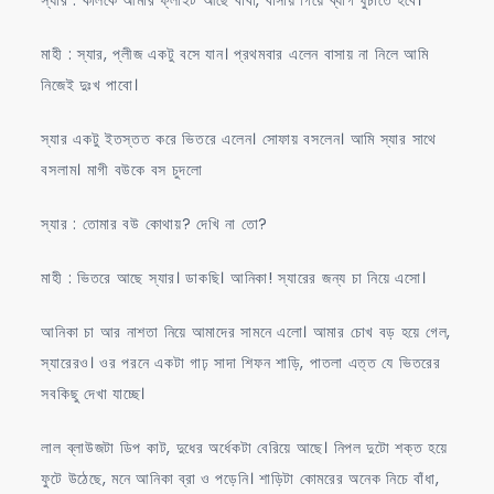
মাহী : স্যার, প্লীজ একটু বসে যান। প্রথমবার এলেন বাসায় না নিলে আমি
নিজেই দুঃখ পাবো।
স্যার একটু ইতস্তত করে ভিতরে এলেন। সোফায় বসলেন। আমি স্যার সাথে
বসলাম। মাগী বউকে বস চুদলো
স্যার : তোমার বউ কোথায়? দেখি না তো?
মাহী : ভিতরে আছে স্যার। ডাকছি। আনিকা! স্যারের জন্য চা নিয়ে এসো।
আনিকা চা আর নাশতা নিয়ে আমাদের সামনে এলো। আমার চোখ বড় হয়ে গেল,
স্যারেরও। ওর পরনে একটা গাঢ় সাদা শিফন শাড়ি, পাতলা এত্ত যে ভিতরের
সবকিছু দেখা যাচ্ছে।
লাল ব্লাউজটা ডিপ কাট, দুধের অর্ধেকটা বেরিয়ে আছে। নিপল দুটো শক্ত হয়ে
ফুটে উঠেছে, মনে আনিকা ব্রা ও পড়েনি। শাড়িটা কোমরের অনেক নিচে বাঁধা,