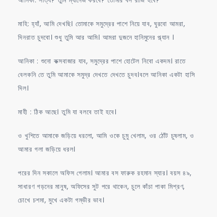
মাহি: হ্যাঁ, আমি দেখছি। তোমাকে সমুদ্রের পাশে নিয়ে যাব, ঘুরবো আমরা,
দিনরাত চুদবো। শুধু তুমি আর আমি। আমরা দুজনে হানিমুনের প্ল্যান ।
আনিকা : শুনো কক্সবাজার যাব, সমুদ্রের পাশে হোটেল নিবো একদম। রাতে
বেলকনি তে তুমি আমাকে সমুদ্র দেখতে দেখতে চুদব।বলে আনিকা একটা হাসি
দিল।
মাহী : ঠিক আছে। তুমি যা বলবে তাই হবে।
ও খুশিতে আমাকে জড়িয়ে ধরলো, আমি ওকে চুমু খেলাম, ওর ঠোঁট চুষলাম, ও
আমার গলা জড়িয়ে ধরল।
পরের দিন সকালে অফিস গেলাম। আমার বস ফারুক রহমান স্যার। বয়স ৪৯,
সাধারণ গড়নের মানুষ, অফিসের সুট পরে থাকেন, চুলে কাঁচা পাকা মিশ্রণ,
চোখে চশমা, মুখে একটা গম্ভীর ভাব।