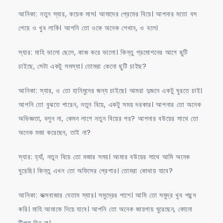
আনিকা: নতুন স্যার, কয়েক মাস। আমাদের প্রেমের বিয়ে। আপনার মতো বস
পেয়ে ও খুব লাকি। আপনি তো ওকে অনেক শেখান, ও বলে।
স্যার: মাহি ভালো ছেলে, কাজ করে ভালো। কিন্তু প্রমোশনের আগে ছুটি
চাইছে, সেটা একটু সমস্যা। তোমরা কেনো ছুটি চাইছ?
আনিকা: স্যার, ও তো হানিমুনের জন্য চাইছে। আমরা দুজনে একটু ঘুরতে চাই।
আপনি তো বুঝতে পারেন, নতুন বিয়ে, একটু সময় দরকার। আপনার তো অনেক
অভিজ্ঞতা, বলুন না, কেমন লাগে নতুন বিয়ের পর? আপনার বউয়ের সাথে তো
অনেক মজা করেছেন, তাই না?
স্যার: হ্যাঁ, নতুন বিয়ে তো মজার সময়। আমার বউয়ের সাথে আমি অনেক
ঘুরেছি। কিন্তু এখন তো অফিসের প্রেশার। তোমরা কোথায় যাবে?
আনিকা: কক্সবাজার যেতাম স্যার। সমুদ্রের পাশে। আমি তো সমুদ্র খুব পছন্দ
করি। মাহি আমাকে নিয়ে যাবে। আপনি তো অনেক জায়গায় ঘুরেছেন, কোনো
টিপস দিন না।