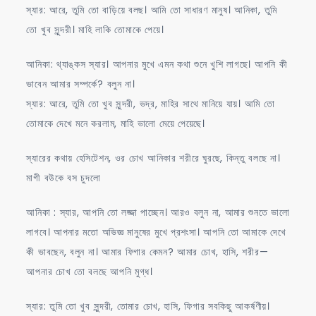
স্যার: আরে, তুমি তো বাড়িয়ে বলছ। আমি তো সাধারণ মানুষ। আনিকা, তুমি
তো খুব সুন্দরী। মাহি লাকি তোমাকে পেয়ে।
আনিকা: থ্যাঙ্কস স্যার। আপনার মুখে এমন কথা শুনে খুশি লাগছে। আপনি কী
ভাবেন আমার সম্পর্কে? বলুন না।
স্যার: আরে, তুমি তো খুব সুন্দরী, ভদ্র, মাহির সাথে মানিয়ে যায়। আমি তো
তোমাকে দেখে মনে করলাম, মাহি ভালো মেয়ে পেয়েছে।
স্যারের কথায় হেসিটেশন, ওর চোখ আনিকার শরীরে ঘুরছে, কিন্তু বলছে না।
মাগী বউকে বস চুদলো
আনিকা : স্যার, আপনি তো লজ্জা পাচ্ছেন। আরও বলুন না, আমার শুনতে ভালো
লাগবে। আপনার মতো অভিজ্ঞ মানুষের মুখে প্রশংসা। আপনি তো আমাকে দেখে
কী ভাবছেন, বলুন না। আমার ফিগার কেমন? আমার চোখ, হাসি, শরীর—
আপনার চোখ তো বলছে আপনি মুগ্ধ।
স্যার: তুমি তো খুব সুন্দরী, তোমার চোখ, হাসি, ফিগার সবকিছু আকর্ষণীয়।