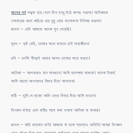
–
আগের পর্ব
সন্ধ্যা হয়ে গেলে তিন বন্ধু উঠে কাপড় পরলো। আনিকাকে
4
শেষবারের মতো জড়িয়ে ধরে চুমু খেয়ে ভালোবাসা বিনিময় করলো।
রুবেল – বেবি আজকে অনেক সুখ পেয়েছি।
সুমন – হ্যাঁ বেবি, তোমার সাথে থাকতে চাই সারাজীবন।
রনি – ডার্লিং শীঘ্রই আবার আসব তোমার সাথে করতে।
আনিকা – আপনারাও যান সাবধানে। আমি অপেক্ষায় থাকবো। অনেক টায়ার্ড
আমি নয়তো আপনাদের বিদায় দিতে আসতাম।
মাহী – তুমি সে থাকো আমি ওদের বিদায় দিয়ে আসি তাহলে।
তিনজন বাইরে এসে মাহীর সাথে কথা বললো আনিকা না থাকায়।
রুবেল – মাহি ধন্যবাদ ভাই। আজকে যা হলো স্বপ্নেও ভাবিনি। আমরা তিনজন
তোর বউকে বিয়ে করে ফেললাম। ছোটবেলা থেকে আমরা সবকিছু শেয়ার