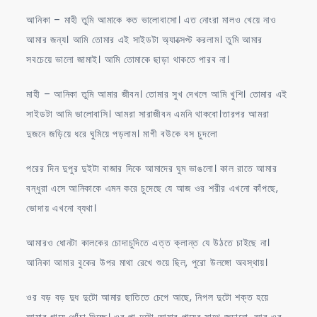
আনিকা – মাহী তুমি আমাকে কত ভালোবাসো। এত নোংরা মালও খেয়ে নাও
আমার জন্য। আমি তোমার এই সাইডটা অ্যাক্সেপ্ট করলাম। তুমি আমার
সবচেয়ে ভালো জামাই। আমি তোমাকে ছাড়া থাকতে পারব না।
মাহী – আনিকা তুমি আমার জীবন। তোমার সুখ দেখলে আমি খুশি। তোমার এই
সাইডটা আমি ভালোবাসি। আমরা সারাজীবন এমনি থাকবো।তারপর আমরা
দুজনে জড়িয়ে ধরে ঘুমিয়ে পড়লাম। মাগী বউকে বস চুদলো
পরের দিন দুপুর দুইটা বাজার দিকে আমাদের ঘুম ভাঙলো। কাল রাতে আমার
বন্ধুরা এসে আনিকাকে এমন করে চুদেছে যে আজ ওর শরীর এখনো কাঁপছে,
ভোদায় এখনো ব্যথা।
আমারও ধোনটা কালকের চোদাচুদিতে এত্ত ক্লান্ত যে উঠতে চাইছে না।
আনিকা আমার বুকের উপর মাথা রেখে শুয়ে ছিল, পুরো উলঙ্গো অবস্থায়।
ওর বড় বড় দুধ দুটো আমার ছাতিতে চেপে আছে, নিপল দুটো শক্ত হয়ে
আমার গায়ে খোঁচা দিচ্ছে। ওর পা দুটো আমার পায়ের সাথে জড়ানো, আর ওর