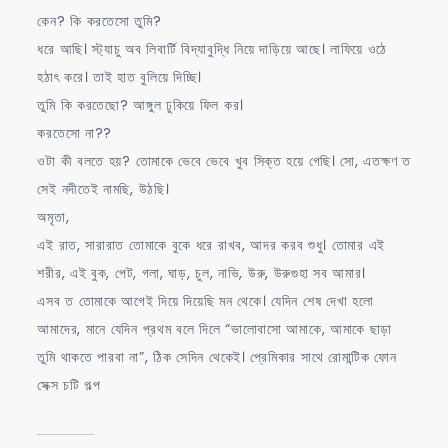
কেন? কি করতেসো তুমি?
ধরে আছি। স্ট্যাচু অব লিবার্টি বিদ্যাবুদ্ধি নিয়ে দাড়িয়ে আছে। লাফিয়ে ওঠে
হঠাৎ করে। তাই হাত বুলিয়ে দিচ্ছি।
তুমি কি করতেছো? আঙ্গুল ঢুকিয়ে ফিল কর।
করতেসো না??
ওটা কী বলতে হয়? তোমাকে ভেবে ভেবে খুব সিক্ত হয়ে গেছি। সো, এতক্ষণ ত
সেই নদীতেই নামছি, উঠছি।
অমৃতা,
এই রাত, সারারাত তোমাকে বুকে ধরে রাখব, আদর করব শুধু। তোমার এই
শরীর, এই বুক, পেট, গলা, ঘাড়, চুল, নাভি, উরু, উরুগুহা সব আমার।
এসব ত তোমাকে আগেই দিয়ে দিয়েছি মন থেকে। যেদিন শেষ দেখা হলো
আমাদের, মানে যেদিন প্রথম বলে দিলে “ভালোবাসো আমাকে, আমাকে ছাড়া
তুমি থাকতে পারবা না”, ঠিক সেদিন থেকেই। প্রেমিকার সাথে রোমান্টিক ফোন
সেক্স চটি গল্প