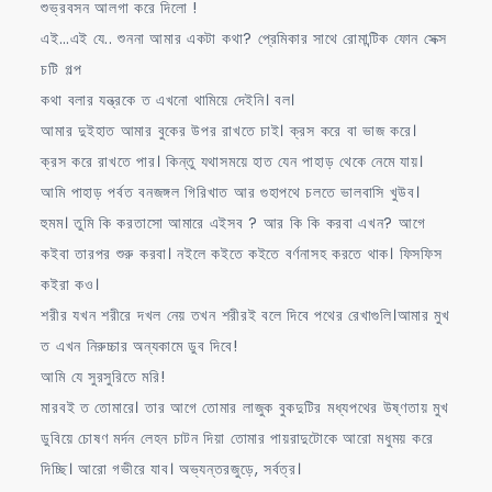
শুভ্রবসন আলগা করে দিলো !
এই…এই যে.. শুননা আমার একটা কথা? প্রেমিকার সাথে রোমান্টিক ফোন সেক্স
চটি গল্প
কথা বলার যন্ত্রকে ত এখনো থামিয়ে দেইনি। বল।
আমার দুইহাত আমার বুকের উপর রাখতে চাই। ক্রস করে বা ভাজ করে।
ক্রস করে রাখতে পার। কিন্তু যথাসময়ে হাত যেন পাহাড় থেকে নেমে যায়।
আমি পাহাড় পর্বত বনজঙ্গল গিরিখাত আর গুহাপথে চলতে ভালবাসি খুউব।
হুমম। তুমি কি করতাসো আমারে এইসব ? আর কি কি করবা এখন? আগে
কইবা তারপর শুরু করবা। নইলে কইতে কইতে বর্ণনাসহ করতে থাক। ফিসফিস
কইরা কও।
শরীর যখন শরীরে দখল নেয় তখন শরীরই বলে দিবে পথের রেখাগুলি।আমার মুখ
ত এখন নিরুচ্চার অন্যকামে ডুব দিবে!
আমি যে সুরসুরিতে মরি!
মারবই ত তোমারে। তার আগে তোমার লাজুক বুকদুটির মধ্যপথের উষ্ণতায় মুখ
ডুবিয়ে চোষণ মর্দন লেহন চাটন দিয়া তোমার পায়রাদুটোকে আরো মধুময় করে
দিচ্ছি। আরো গভীরে যাব। অভ্যন্তরজুড়ে, সর্বত্র।