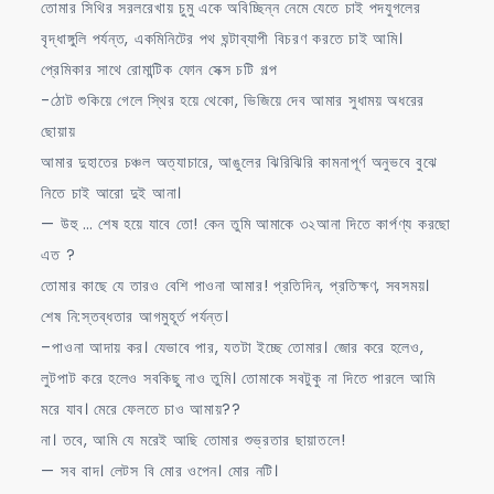
তোমার সিথির সরলরেখায় চুমু একে অবিচ্ছিন্ন নেমে যেতে চাই পদযুগলের
বৃদ্ধাঙ্গুলি পর্যন্ত, একমিনিটের পথ ঘন্টাব্যাপী বিচরণ করতে চাই আমি।
প্রেমিকার সাথে রোমান্টিক ফোন সেক্স চটি গল্প
-ঠোট শুকিয়ে গেলে স্থির হয়ে থেকো, ভিজিয়ে দেব আমার সুধাময় অধরের
ছোয়ায়
আমার দুহাতের চঞ্চল অত্যাচারে, আঙুলের ঝিরিঝিরি কামনাপূর্ণ অনুভবে বুঝে
নিতে চাই আরো দুই আনা।
— উহু … শেষ হয়ে যাবে তো! কেন তুমি আমাকে ৩২আনা দিতে কার্পণ্য করছো
এত ?
তোমার কাছে যে তারও বেশি পাওনা আমার! প্রতিদিন, প্রতিক্ষণ, সবসময়।
শেষ নি:স্তব্ধতার আগমুহূর্ত পর্যন্ত।
–পাওনা আদায় কর। যেভাবে পার, যতটা ইচ্ছে তোমার। জোর করে হলেও,
লুটপাট করে হলেও সবকিছু নাও তুমি। তোমাকে সবটুকু না দিতে পারলে আমি
মরে যাব। মেরে ফেলতে চাও আমায়??
না। তবে, আমি যে মরেই আছি তোমার শুভ্রতার ছায়াতলে!
— সব বাদ। লেটস বি মোর ওপেন। মোর নটি।