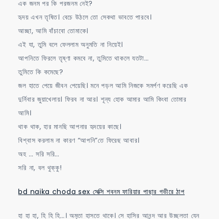
এক জনম পর কি পরজনম নেই?
হৃদয় এখন তৃষিত। বেচে উঠলে তো সেকথা ভাবতে পারবে।
আচ্ছা, আমি বাঁচাবো তোমাকে।
এই যা, তুমি বলে ফেললাম অনুমতি না নিয়েই।
আপনিতে ফিরলে তৃষ্ণা কমবে না, তুমিতে থাকলে যতটা…
তুমিতে কি কমেছে?
জল হাতে পেয়ে জীবন পেয়েছি। মনে পড়ল আমি নিজকে সমর্পণ করেছি এক
দুর্নিবার জুয়াখেলায়। ফিরব না আর। শূন্য হোক আমার আমি কিংবা তোমার
আমি।
থাক থাক, হার মানছি আপনার হৃদয়ের কাছে।
বিশ্বাস করলাম না কারণ “আপনি”তে ফিরেছ আবার।
অহ … সরি সরি…
সরি না, বল থুক্কু!
bd naika choda sex সেক্সি শবনম ফারিয়ার পাছার গভীরে ঠাপ
হা হা হা, হি হি হি…। অমৃতা হাসতে থাকে। সে হাসির আনন্দ আর উচ্ছলতা যেন