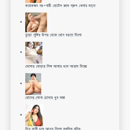
কয়েকজন নর-নারী হোটেল রুমে গ্রুপ খেলায় মত্ত
বুড়ো লুঙ্গির উপর থেকে ধোন ধরতে দিলো
মেসোর ঘোড়ার লিঙ্গ আমার গুদে আরাম দিচ্ছে
বোনের সোনা চোদায় খুব মজা
হিন্দু দাসী চুদে আনন্দ নিলো মুসলিম মনিব