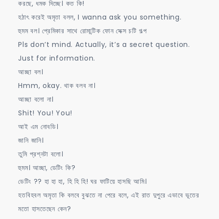
করছে, ধমক দিচ্ছে। কত কি!
হঠাৎ করেই অমৃতা বলল, I wanna ask you something.
হুমম বল। প্রেমিকার সাথে রোমান্টিক ফোন সেক্স চটি গল্প
Pls don’t mind. Actually, it’s a secret question.
Just for information.
আচ্ছা বল।
Hmm, okay. থাক বলব না।
আচ্ছা বলো না।
Shit! You! You!
আই এম নোবডি।
জানি জানি।
তুমি প্রশ্নটা বলো।
হুমম। আচ্ছা, ডেটিং কি?
ডেটিং ?? হা হা হা, হি হি হি! ঘর ফাটিয়ে হাসছি আমি।
হতবিহবল অমৃতা কি বলবে বুঝতে না পেরে বলে, এই রাত দুপুরে এভাবে ভূতের
মতো হাসতেছেন কেন?