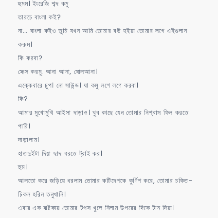
হুমম। ইংরেজি শব্দ কমু
তারচে বাংলা কই?
না… বাংলা কইও তুমি যখন আমি তোমার বউ হইয়া তোমার লগে এইগুলান
করুম।
কি করবা?
সেক্স করমু. আনা আনা, ষোলআনা।
এক্কেবারে চুপ। নো সাউন্ড। যা কমু লগে লগে করবা।
কি?
আমার মুখোমুখি আইসা দাড়াও। খুব কাছে যেন তোমার নিশ্বাস ফিল করতে
পারি।
দাড়ালাম।
হাতদুইটা দিয়া ছাদ ধরতে ট্রাই কর।
হুম।
আলতো করে জড়িয়ে ধরলাম তোমার কটিদেশকে কুর্ণিশ করে, তোমার চকিত-
চিকন হরিন তনুখানি।
এবার এক ঝটকায় তোমার টপস খুলে নিলাম উপরের দিকে টান দিয়া।