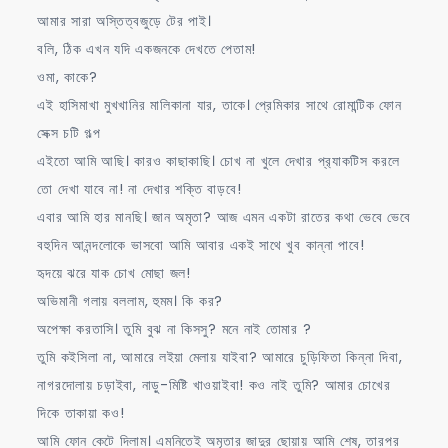
আমার সারা অস্তিত্বজুড়ে টের পাই।
বলি, ঠিক এখন যদি একজনকে দেখতে পেতাম!
ওমা, কাকে?
এই হাসিমাখা মুখখানির মালিকানা যার, তাকে। প্রেমিকার সাথে রোমান্টিক ফোন
সেক্স চটি গল্প
এইতো আমি আছি। কারও কাছাকাছি। চোখ না খুলে দেখার প্র‍্যাকটিস করলে
তো দেখা যাবে না! না দেখার শক্তি বাড়বে!
এবার আমি হার মানছি। জান অমৃতা? আজ এমন একটা রাতের কথা ভেবে ভেবে
বহুদিন আনন্দলোকে ভাসবো আমি আবার একই সাথে খুব কান্না পাবে!
হৃদয়ে ঝরে যাক চোখ মোছা জল!
অভিমানী গলায় বললাম, হুমম। কি কর?
অপেক্ষা করতাসি। তুমি বুঝ না কিসসু? মনে নাই তোমার ?
তুমি কইসিলা না, আমারে লইয়া মেলায় যাইবা? আমারে চুড়িফিতা কিন্না দিবা,
নাগরদোলায় চড়াইবা, নাড়ু-মিষ্টি খাওয়াইবা! কও নাই তুমি? আমার চোখের
দিকে তাকায়া কও!
আমি ফোন কেটে দিলাম। এমনিতেই অমৃতার জাদুর ছোয়ায় আমি শেষ, তারপর