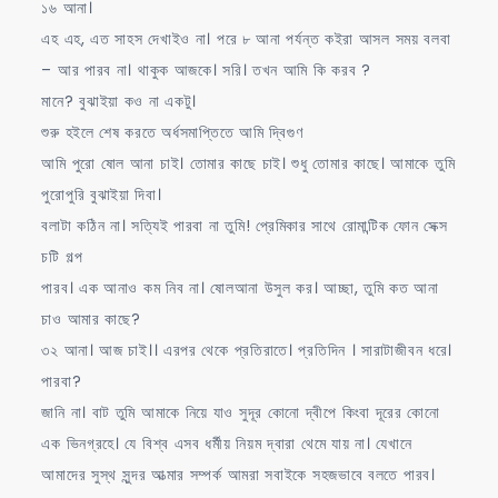
১৬ আনা।
এহ এহ, এত সাহস দেখাইও না। পরে ৮ আনা পর্যন্ত কইরা আসল সময় বলবা
– আর পারব না। থাকুক আজকে। সরি। তখন আমি কি করব ?
মানে? বুঝাইয়া কও না একটু।
শুরু হইলে শেষ করতে অর্ধসমাপ্তিতে আমি দ্বিগুণ
আমি পুরো ষোল আনা চাই। তোমার কাছে চাই। শুধু তোমার কাছে। আমাকে তুমি
পুরোপুরি বুঝাইয়া দিবা।
বলাটা কঠিন না। সত্যিই পারবা না তুমি! প্রেমিকার সাথে রোমান্টিক ফোন সেক্স
চটি গল্প
পারব। এক আনাও কম নিব না। ষোলআনা উসুল কর। আচ্ছা, তুমি কত আনা
চাও আমার কাছে?
৩২ আনা। আজ চাই।। এরপর থেকে প্রতিরাতে। প্রতিদিন । সারাটাজীবন ধরে।
পারবা?
জানি না। বাট তুমি আমাকে নিয়ে যাও সুদূর কোনো দ্বীপে কিংবা দূরের কোনো
এক ভিনগ্রহে। যে বিশ্ব এসব ধর্মীয় নিয়ম দ্বারা থেমে যায় না। যেখানে
আমাদের সুস্থ সুন্দর আত্মার সম্পর্ক আমরা সবাইকে সহজভাবে বলতে পারব।