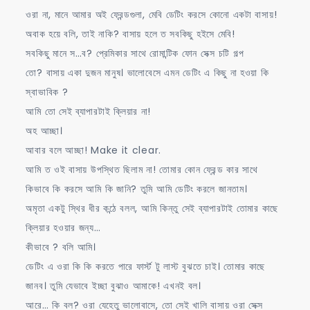
ওরা না, মানে আমার অই ফ্রেন্ডগুলা, মেবি ডেটিং করসে কোনো একটা বাসায়!
অবাক হয়ে বলি, তাই নাকি? বাসায় হলে ত সবকিছু হইসে মেবি!
সবকিছু মানে স…ব? প্রেমিকার সাথে রোমান্টিক ফোন সেক্স চটি গল্প
তো? বাসায় একা দুজন মানুষ। ভালোবেসে এমন ডেটিং এ কিছু না হওয়া কি
স্বাভাবিক ?
আমি তো সেই ব্যাপারটাই ক্লিয়ার না!
অহ আচ্ছা।
আবার বলে আচ্ছা! Make it clear.
আমি ত ওই বাসায় উপস্থিত ছিলাম না! তোমার কোন ফ্রেন্ড কার সাথে
কিভাবে কি করসে আমি কি জানি? তুমি আমি ডেটিং করলে জানতাম।
অমৃতা একটু স্থির ধীর কন্ঠে বলল, আমি কিন্তু সেই ব্যাপারটাই তোমার কাছে
ক্লিয়ার হওয়ার জন্য…
কীভাবে ? বলি আমি।
ডেটিং এ ওরা কি কি করতে পারে ফার্স্ট টু লাস্ট বুঝতে চাই। তোমার কাছে
জানব। তুমি যেভাবে ইচ্ছা বুঝাও আমাকে! এখনই বল।
আরে… কি বল? ওরা যেহেতু ভালোবাসে, তো সেই খালি বাসায় ওরা সেক্স