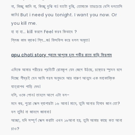
না, কিচ্ছু জানি না, কিচ্ছু বুঝি না। যতটা বুঝি, তোমাকে তারচেয়ে বেশি বলতেসি
জানি। But i need you tonight. I want you now. Or
you kill me.
হা হা হা… kill করলে Feel করব কিভাবে ?
প্লিজ কাম ব্যাক। প্লি…জ। ফিসফিস করে বলল অমৃতা।
apu choti story গ্রামে আপুকে চুদে গভীর রাতে বাড়ি ফিরলাম
এদিকে আমার শরীরের প্রতিটি রোমকূপ যেন জেগে উঠছে, রক্তের স্পন্দন বলে
দিচ্ছে শীঘ্রই যেন আমি পরম অনুভবে আর দারুণ আনন্দে এক মহাকাব্যিক
যাত্রাপথ পাড়ি দেব।
বলি, ওকে শোন। তাহলে আগে এটা বল-
মনে কর, পুরো সেক্স ব্যাপারটা ১৬ আনা। মানে, তুমি আনার হিসাব জান তো?
বল তুমি। না জানলে জানাবা।
আচ্ছা, যদি সম্পূর্ণ সেক্স করাটা এখন ১৬আনা হয়, তুমি আমার কাছে কত আনা
চাও?