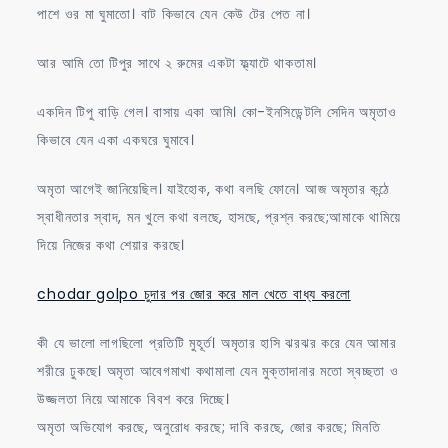
পাশে ওর মা ঘুমাতো। বাট কিভাবে যেন কেউ টের পেত না।
আর আমি তো টিপুর সাথে ২ রুমের একটা ফ্ল্যাটে থাকতাম।
একদিন টিপু বাড়ি গেল। বাসায় একা আমি। কো-ইনসিডেন্টলি সেদিন অমৃতাও
কিভাবে যেন একা একঘরে ঘুমাবে।
অমৃতা আগেই জানিয়েছিল। যাইহোক, কথা বলছি ফোনে। আজ অমৃতার কন্ঠে
স্বাধীনতার স্বাদ, মন খুলে কথা বলছে, হাসছে, প্রশ্ন করছে;আমাকে থামিয়ে
দিয়ে নিজের কথা শেয়ার করছে।
chodar golpo চুদার পর জোর করে মাল খেতে বাধ্য করলো
কী যে ভালো লাগছিলো প্রতিটি মুহূর্ত। অমৃতার হাসি ঝরঝর করে যেন আমার
শরীরে ঢুকছে। অমৃতা আবেগমাখা কথামালা যেন মুক্তাদানার মতো স্বচ্ছতা ও
উজ্জলতা নিয়ে আমাকে বিবশ করে দিচ্ছে।
অমৃতা অভিযোগ করছে, অনুরোধ করছে; দাবি করছে, জোর করছে; মিনতি