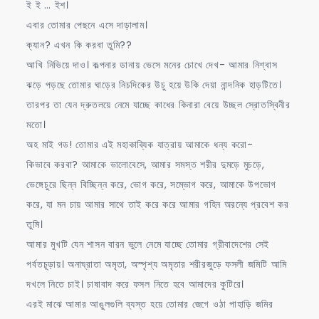
ই ই … ইশ।
এবার তোমার পেছনে এসে দাড়ালাম।
ক্যান? এখন কি করবা তুমি??
আখি নিভিয়ে দাও। কল্পনার ডানায় ভেসে মনের চোখে দেখ- আমার নিশ্বাস
ঝড়ে পড়ছে তোমার ঘাড়ের নিচদিকের উচু হয়ে উকি দেয়া নান্দনিক হাড়টিতে।
তারপর তা যেন দ্রুতলয়ে নেমে যাচ্ছে কাধের কিনারা বেয়ে উচ্ছল স্রোতস্বিনীর
মতো।
অহ মাই গড! তোমার এই মহাকাব্যিক যাত্রায় আমাকে ধন্য করো-
কিভাবে করবা? আমাকে ভালোবেসে, আমার সমস্ত শরীর দুমড়ে মুচড়ে,
ভেঙ্গেচুরে ছিন্ন বিচ্ছিন্ন করে, ভোগ করে, সম্ভোগ করে, আমাকে উপভোগ
করে, যা মন চায় আমার সাথে তাই করে করে আমার গহিন অরন্যে প্রবেশ কর
তুমি।
আমার মুখটি যেন শাসন বারন ভুলে নেমে যাচ্ছে তোমার গ্রীবাদেশের সেই
পর্বতচূড়ায়। অনাঘ্রাতা অমৃতা, অস্পৃশ্য অমৃতার শরীরজুড়ে ফসলী জমিটি আমি
দখলে নিতে চাই। চাষাবাদ করে ফসল নিতে হবে আমাদের কুটিরে।
এরই মাঝে আমার আঙুলগুলি ব্যস্ত হয়ে তোমার জেগে ওঠা পাহাড়ি জমির