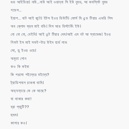
গুড আইডিয়া। নাউ…নাউ আই ওয়ান্না সি ইউ ন্যুড, আ কমপ্লিট ন্যুড
গডেস…
ইয়াপ… বাট আই কান্ট। ইটস ইওর ডিউটি। ফোর্স মি এন্ড টিয়ার এভরি পিস
অব ক্লোদ ফ্রম মাই বডি। দিস আর ডিস্টার্বিং ইউ।
নো নো নো, বেইবি। আই ওন্ট টিয়ার দেম।আই এম নট আ স্যাভেজ। ইওর
গিফট ইস মাই সফট-টাচ উইদ হার্ড লাভ
সো, ডু ইওর ওয়ে।
অমৃতা শোন
কও কি কইবা
কি পরসো শইল্যের মইদ্যে?
ট্রাডিশনাল চাকমা থামি।
অভ্যন্তরে কে কে আছে?
যা থাকার কথা!
ব্রা প্যান্টি??
হুমম।
কালার কও।