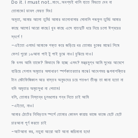
Do it. I must not…মানে…অবশ্যই খালি হাতে ফিরতে দেব না
তোমাকে। ডাবল ফেরত দিব।
অমৃতা, আমার আলো তুমি। আমার ভালোবাসার সোনালি পদ্মফুল তুমি। আমার
কাছে আসো। আরো কাছে। খুব কাছে এসে হাতদুটি ধরে নিয়ে চলো ঈশ্বরের
স্বর্গে !
–এইতো এলাম। আমাকে শক্ত করে জড়িয়ে ধর তোমার বুকের মাঝে। পিষে
ফেল। পুরো ১৬আনা পাই টু পাই বুঝে নাও। বুঝিয়ে দাও।
কি বলব আমি তাকে? কিভাবে কি হচ্ছে এসব? মন্ত্রমুগ্ধ আমি সুখের আবেশে
হারিয়ে গেলাম অমৃতার অসাধারণ স্পর্শকাতরতার মাঝে। আবেগময় কল্পনাশক্তির
টান মেটাফিজিকাল আর বাস্তব অনুভবের চয়ে শতগুণ তীব্র তা জানা হতো না
যদি অমৃতার অমৃতসুধা না পেতাম।
বলি, তোমার নিস্তব্ধ চুলগুলোর গন্ধ নিতে চাই আমি
-এইতো, নাও।
আমার ঠোটের নিবিড়তম স্পর্শে তোমার কোমল কায়ায় ভাজে ভাজে হেটে হেটে
চারআনা পূর্ণ করতে চাই
-আটআনা কর, নতুবা আরো আট আনা জরিমানা হবে!