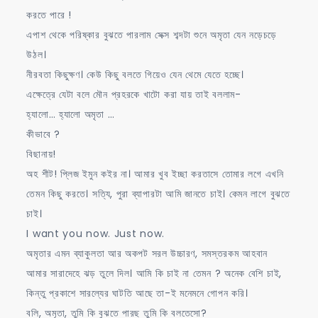
করতে পারে !
এপাশ থেকে পরিষ্কার বুঝতে পারলাম সেক্স শব্দটা শুনে অমৃতা যেন নড়েচড়ে
উঠল।
নীরবতা কিছুক্ষণ। কেউ কিছু বলতে গিয়েও যেন থেমে যেতে হচ্ছে।
এক্ষেত্রে যেটা বলে মৌন প্রহরকে খাটো করা যায় তাই বললাম-
হ্যালো… হ্যালো অমৃতা …
কীভাবে ?
বিছানায়!
অহ শীট! প্লিজ ইমুন কইর না। আমার খুব ইচ্ছা করতাসে তোমার লগে এখনি
তেমন কিছু করতে। সত্যি, পুরা ব্যাপারটা আমি জানতে চাই। কেমন লাগে বুঝতে
চাই।
I want you now. Just now.
অমৃতার এমন ব্যাকুলতা আর অকপট সরল উচ্চারণ, সমস্তরকম আহবান
আমার সারাদেহে ঝড় তুলে দিল। আমি কি চাই না তেমন ? অনেক বেশি চাই,
কিন্তু প্রকাশে সারল্যের ঘাটতি আছে তা-ই মনেমনে গোপন করি।
বলি, অমৃতা, তুমি কি বুঝতে পারছ তুমি কি বলতেসো?