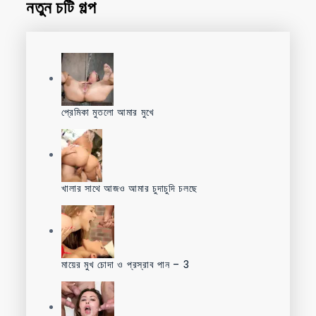
নতুন চটি গল্প
প্রেমিকা মুতলো আমার মুখে
খালার সাথে আজও আমার চুদাচুদি চলছে
মায়ের মুখ চোদা ও প্রস্রাব পান – 3