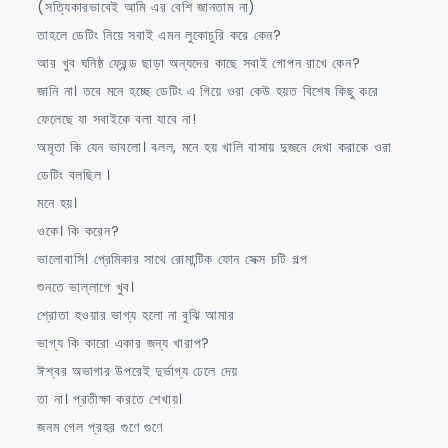
(সত্যিকারভাবেই আমি এর বেশি জানতাম না)
তাহলে ডেটিং নিয়ে সবাই এমন লুকোচুরি করে কেন?
আর খুব ঘনিষ্ঠ ফ্রেন্ড ছাড়া অন্যদের কাছে সবাই গোপন রাখে কেন?
জানি না। তবে মনে হচ্ছে ডেটিং এ গিয়ে ওরা কেউ হয়ত বিশেষ কিছু করে
ফেলেছে যা সবাইকে বলা যাবে না!
অমৃতা কি যেন ভাবলো। বলল, মনে হয় খালি বাসায় দুজনে দেখা করাকে ওরা
ডেটিং বলছিল ।
মনে হয়।
ওকে। কি করেন?
ভালোবাসি। প্রেমিকার সাথে রোমান্টিক ফোন সেক্স চটি গল্প
শুনতে ভাল্লাগে খুব।
শ্রোতা হওয়ার ভাগ্য হলো না বুঝি আমার
ভাগ্য কি কারো একার জন্য খারাপ?
ঈশ্বর অভাগার উপরেই দুর্ভাগ্য ঢেলে দেয়
তা না। প্রতীক্ষা করতে শেখায়।
জনম গেল প্রহর গুণে গুণে