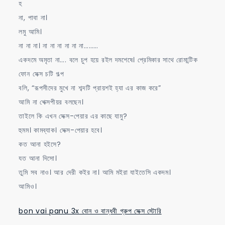
হ
না, পাবা না।
লমু আমি।
না না না। না না না না না না………
একদমে অমৃতা না…. বলে চুপ হয়ে রইল দমশেষে। প্রেমিকার সাথে রোমান্টিক
ফোন সেক্স চটি গল্প
বলি, “রূপসীদের মুখে না শব্দটি প্রায়শই হ্যা এর কাজ করে”
আমি না শেক্সপীয়র বলছেন।
তাইলে কি এখন সেক্স-পেয়ার এর কাছে যামু?
হুমম। কামব্যাক। সেক্স-পেয়ার হবে।
কত আনা হইসে?
যত আনা দিসো।
তুমি সব নাও। আর দেরী কইর না। আমি মইরা যাইতেসি একদম।
আমিও।
bon vai panu 3x বোন ও বান্ধবী গ্রুপ সেক্স স্টোরি