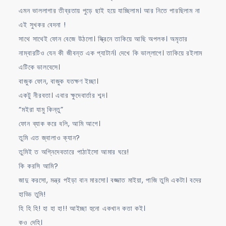
এমন ভাললাগার তীব্রতায় পুড়ে ছাই হয়ে যাচ্ছিলাম। আর নিতে পারছিলাম না
এই সুখকর বেদনা !
সাথে সাথেই ফোন বেজে উঠলো। স্ক্রিনে তাকিয়ে আছি অপলক। অমৃতার
নাম্বারটিও যেন কী জীবন্ত এক প্যাটার্ন। দেখে কি ভাল্লাগে। তাকিয়ে রইলাম
এটিকে ভালবেসে।
বাজুক ফোন, বাজুক যতক্ষণ ইচ্ছা।
একটু নীরবতা। এবার ক্ষুদেবার্তার শব্দ।
“মইরা যামু কিন্তু”
ফোন ব্যাক করে বলি, আমি আগে।
তুমি এত জ্বালাও ক্যান?
তুমিই ত অগ্নিদেবতারে পাঠাইসো আমার ঘরে!
কি করসি আমি?
জাদু করসো, মন্ত্র পইড়া বান মারসো। বজ্জাত মাইয়া, পাজি তুমি একটা। বদের
হাড্ডি তুমি!
হি হি হি! হা হা হা!! আইচ্ছা হুনো একখান কতা কই।
কও দেহি।