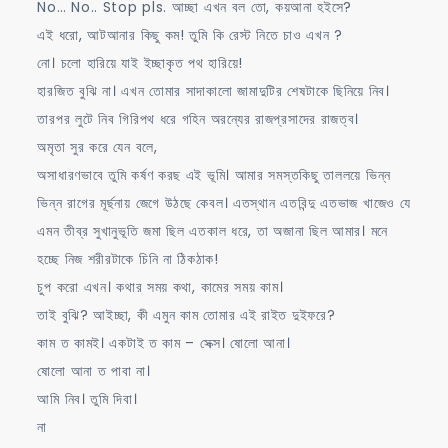
No… No.. Stop pls. আচ্ছা এখন বল তো, কয়আনা হইসে?
এই ধরো, আটআনার কিছু কম! তুমি কি রেস্ট নিতে চাও এখন ?
নো। চলো হারিয়ে যাই ইচ্ছাকৃত পথ হারিয়ে!
হারজিত বুঝি না। এখন তোমার সাদাকালো জামাদুটির শেষটাকে ছিনিয়ে নিব।
তারপর লুটে নিব গিরিপথ ধরে গহিন অরন্যের রাজপ্রসাদের রাজত্ব।
অমৃতা সুর করে যেন বলে,
অসাধারণভাবে তুমি কর্ষণ করছ এই ভূমি। আমার সমস্তকিছু তাললয়ে ভিন্ন
ভিন্ন রাগের মূর্ছনায় জেগে উঠছে কেবল। এতস্থান এতবিন্দু এতভাজ খাজেও যে
এমন তীব্র সুখানুভূতি জমা ছিল এতকাল ধরে, তা অজানা ছিল আমার। মনে
হচ্ছে নিজ শরীরটাকে চিনি না ঠিকঠাক!
চুপ করো এখন। কথার সময় কথা, কামের সময় কাম।
তাই বুঝি? আইচ্ছা, কী এমুন কাম তোমার এই রাইত দুইফরে?
কাম ত কামই। একটাই ত কাম – সেক্স। ষোলো আনা।
ষোলো আনা ত পাবা না।
আমি নিব। তুমি দিবা।
না