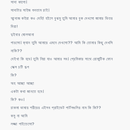
সাদা কালো।
সাদাটার সাইজ শুনতাম চাই।
আন্দাজ কইরা কও দেহি! হইলে বুঝমু তুমি আমার বুক দেখসো জামার ভিতর
দিয়া!
দুইবার ষোলআনা
পারসো। ক্যান তুমি আমারে এমনে দেখসো?? আমি কি তোমার কিছু দেখসি
নাকি??
দেইখা কি হবে। তুমি নিয়া যাও আমার সব। প্রেমিকার সাথে রোমান্টিক ফোন
সেক্স চটি গল্প
কি?
অহ আচ্ছা আচ্ছা
একটা কথা জানতে হবে।
কি? কও।
চাকমা ভাষায় শরীরের এইসব প্রাইভেট পার্টসগুলির নাম কি কি??
কমু না আমি
লজ্জা পাইতেসো?