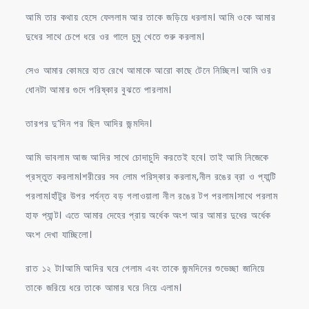
আমি তার কথায় হেসে ফেললাম আর তাকে জড়িয়ে ধরলাম। আমি ওকে আমার
দুধের সাথে চেপে ধরে ওর গালে চুমু খেতে শুরু করলাম।
সেও আমার কোমরে হাত রেখে আমাকে আরো কাছে টেনে নিচ্ছিল। আমি ওর
ধোনটা আমার গুদে পরিষ্কার বুঝতে পারলাম।
তারপর দু’দিন পর ছিল আদির জন্মদিন।
আমি ভাবলাম আজ আদির সাথে চোদাচুদি করতেই হবে। তাই আমি নিজেকে
প্রস্তুত করলাম।শরীরের সব লোম পরিস্কার করলাম,নীল রঙের ব্রা ও প্যান্টি
পরলাম।হাঁটুর উপর পর্যন্ত বড় গলাওয়ালা নীল রঙের টপ পরলাম।সাথে পরলাম
হাফ প্যান্ট। এতে আমার দেহের প্রায় অর্ধেক অংশ আর আমার দুধের অর্ধেক
অংশ দেখা যাচ্ছিলো।
রাত ১২ টা।আমি আদির ঘরে গেলাম এবং তাকে জন্মদিনের শুভেচ্ছা জানিয়ে
তাকে জরিয়ে ধরে তাকে আমার ঘরে নিয়ে এলাম।