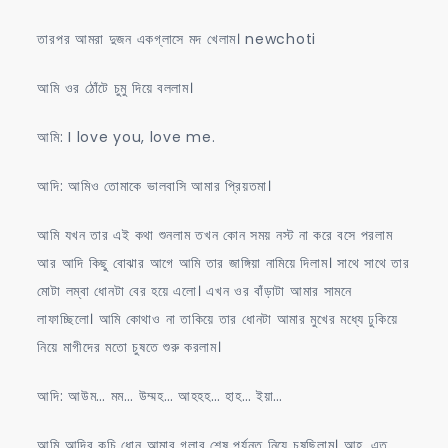
তারপর আমরা দুজন একগ্লাসে মদ খেলাম। newchoti
আমি ওর ঠোঁটে চুমু দিয়ে বললাম।
আমি: I love you, love me.
আদি: আমিও তোমাকে ভালবাসি আমার প্রিয়তমা।
আমি যখন তার এই কথা শুনলাম তখন কোন সময় নস্ট না করে বসে পরলাম
আর আদি কিছু বোঝার আগে আমি তার জাঙ্গিয়া নামিয়ে দিলাম। সাথে সাথে তার
মোটা লম্বা ধোনটা বের হয়ে এলো। এখন ওর বাঁড়াটা আমার সামনে
লাফাচ্ছিলো। আমি কোথাও না তাকিয়ে তার ধোনটা আমার মুখের মধ্যে ঢুকিয়ে
নিয়ে মাগীদের মতো চুষতে শুরু করলাম।
আদি: আউম… মম… উম্মহ… আহহহ… হাহ… ইয়া…
আমি আদির কচি ধোন আমার গলার শেষ পর্যন্ত নিয়ে চুষছিলাম। আহ..এত