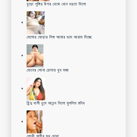
বুড়ো লুঙ্গির উপর থেকে ধোন ধরতে দিলো
মেসোর ঘোড়ার লিঙ্গ আমার গুদে আরাম দিচ্ছে
বোনের সোনা চোদায় খুব মজা
হিন্দু দাসী চুদে আনন্দ নিলো মুসলিম মনিব
লোভী মাগীর মুখ চোদা