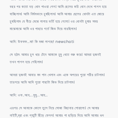
বছর পর কতো বড় ধোন পাওয়া গেল। আমি ছেলের কচি ধোন দেখে পাগল হয়ে
যাচ্ছিলাম। আমি নির্মমভাবে চুষছিলাম। আমি আমার ছেলের ধোনটা এত জোরে
চুষছিলাম যে নীচে মেঝে লালায় ভর্তি হয়ে গেলো। ওর ধোনটা চুষার সময়
মাঝেমাঝে আমি ওর পাছার গর্তে জিভ দিয়ে নারছিলাম।
আদি: উফফফ…মা! কি মজা লাগছে! newchoti
সে হঠাৎ আমার চুল ধরে টেনে আমাকে চুমু খেতে শুরু করে। আমরা দুজনই
তখন পাগল হয়ে গেছিলাম।
আমরা দুজনই আবার মদ পান খেলাম এবং একে অপরের পুরো শরীর চাটলাম।
তারপরে আমি আদি পুরো পাছাটা জিভ দিয়ে চাটলাম।
আদি: ওফ..আহ….মুমু….আহ…
এরপর সে আমাকে কোলে তুলে নিয়ে সোজা বিছানায় শোয়ালো। সে আমার
নাইটি,ব্রা এবং প্যান্টি ছিঁড়ে ফেলল। আমার পা ছড়িয়ে দিয়ে আদি আমার গুদ