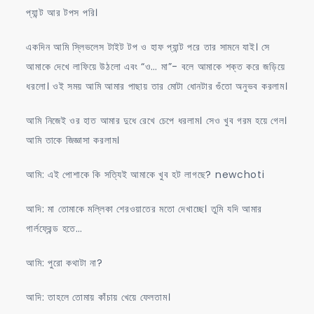
প্যান্ট আর টপস পরি।
একদিন আমি স্লিভলেস টাইট টপ ও হাফ প্যান্ট পরে তার সামনে যাই। সে
আমাকে দেখে লাফিয়ে উঠলো এবং “ও… মা”- বলে আমাকে শক্ত করে জড়িয়ে
ধরলো। ওই সময় আমি আমার পাছায় তার মোটা ধোনটার গুঁতো অনুভব করলাম।
আমি নিজেই ওর হাত আমার দুধে রেখে চেপে ধরলাম। সেও খুব গরম হয়ে গেল।
আমি তাকে জিজ্ঞাসা করলাম।
আমি: এই পোশাকে কি সত্যিই আমাকে খুব হট লাগছে? newchoti
আদি: মা তোমাকে মল্লিকা শেরওয়াতের মতো দেখাচ্ছে। তুমি যদি আমার
গার্লফ্রেন্ড হতে…
আমি: পুরো কথাটা না?
আদি: তাহলে তোমায় কাঁচায় খেয়ে ফেলতাম।