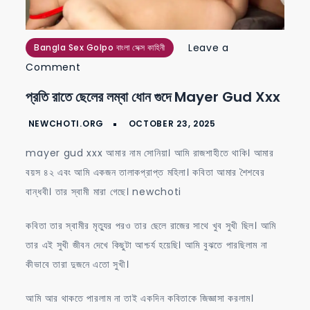
Leave a
Bangla Sex Golpo বাংলা সেক্স কাহিনী
on
Comment
প্রতি
প্রতি রাতে ছেলের লম্বা ধোন গুদে Mayer Gud Xxx
রাতে
ছেলের
লম্বা
mayer gud xxx আমার নাম সোনিয়া। আমি রাজশাহীতে থাকি। আমার
ধোন
বয়স ৪২ এবং আমি একজন তালাকপ্রাপ্ত মহিলা। কবিতা আমার শৈশবের
গুদে
বান্ধবী। তার স্বামী মারা গেছে। newchoti
mayer
gud
কবিতা তার স্বামীর মৃত্যুর পরও তার ছেলে রাজের সাথে খুব সুখী ছিল। আমি
xxx
তার এই সুখী জীবন দেখে কিছুটা আশ্চর্য হয়েছি। আমি বুঝতে পারছিলাম না
কীভাবে তারা দুজনে এতো সুখী।
আমি আর থাকতে পারলাম না তাই একদিন কবিতাকে জিজ্ঞাসা করলাম।