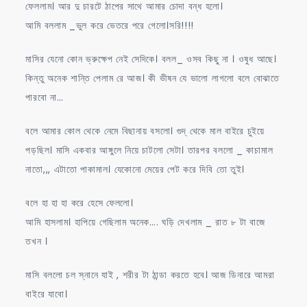
ফেললাম। আর দু চারটে ঠাপের সাথে আমার চোদা বন্ধ হলো।
আমি বললাম _ভুল করে ভেতরে পরে গেলো।সরি!!!!
মাসির যেনো কোন ভ্রুক্ষেপ নেই সেদিকে। বলল_ ওসব কিছু না । ওষুধ আছে।
কিন্তু অনেক শান্তি পেলাম রে আজ। কী ভীষন যে ভালো লাগলো বলে বোঝাতে
পারবো না…
বলে আমার কোল থেকে নেমে বিছানায় বসলো। গুদ্ থেকে মাল বাইরে চুইয়ে
পড়ছিল। মাসি একবার আঙ্গুলে নিয়ে চাটলো সেটা। তারপর বললো _ কাচামাল
নাতো,,, এটাতো পাকামাল। যেকোনো মেয়ের পেট করে দিবি তো তুই।
বলে হা হা হা করে হেসে ফেললো।
আমি হাসলাম। হাপিয়ে গেছিলাম অনেক…. ঘড়ি দেখলাম _ রাত ৮ টা বাজে
তখন ।
মাসি বললো চল স্নানে যাই , শরীর টা ঠান্ডা করতে হবে। আজ ডিনারে আমরা
বাইরে যাবো।