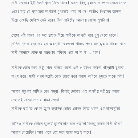
মাসী মেসোর ইউনিফর্ম খুলে নিতে থাকে। মেসো কিছু বুঝতে না পেরে সেক্সে মেতে
ওঠে। ঘরে যে ক্যামেরা লাগানো বুঝতেই পারে না সে। আমিও পিছনের জানলা
দিয়ে দেখছি সেটাও সেই ঘরের ডিম লাইটের আলোয় বোঝা মুশকিল।
মেসো ওই দানব এর মত দুহাত দিয়ে মাসীকে জাপটে ধরে চুমু খেতে থাকে।
মাসির শ্বাস বন্ধ হয় হয় অবস্থা। দুধগুলো খামচে পশুর মত চুষতে থাকে। আর
মাসী আরামে হোক বা যন্ত্রণায় ককিয়ে ওঠে না না না … বলে।
মাসীকে জোর করে হাঁটু গেরে বসিয়ে মেসো ওই ৮ ইঞ্চির কালো খাম্বাটা চুষতে
বাধ্য করে। মাসী বাধ্য হয়েই ঘোত ঘোত করে শ্বাস আটকে চুষতে থাকে ওটা।
আমার স্বপ্না মাসিও বেশ লম্বা। কিন্তু মেসোর ওই দানবীয় শরীরের কাছে
নেহাতই যেনো লাচার বাচ্চা মেয়ে।
মাসীকে দুহাতে কোলে তুলে ভয়ানক জোরে চোদন দিতে থাকে ওই দানবমূর্তি।
আমিও মাসীকে কোলে তুলেই চুদেছিলাম মনে পড়লো কিন্তু তাতে মাসী ভীষণ
আরাম পেয়েছিল। আর এতে তো মনে হচ্ছে মরেই যাবে।