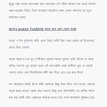
ঝুমুর পড়া পায়ের আওয়াজ আর লাবণ্যের ওই শরীর আমার দেহ থেকে সমস্ত
সেক্স হরমোন নিংড়ে নিতে লাগলো। সারাদিন যেমন তেমন পাগলের মত চুদে
কাটালাম দুজন।
anty pussy fucking গুদের রসে বাড়া ভেসে যাচ্ছে
সন্ধে ৭ টায় পুলিশের গাড়ি এলো নিচে। মাসী নিচে নেমে মেসো কে তিনতলার
ঘোরে নিয়ে গেলো।
মেসো লম্বা চওড়া খুব পেশীবহুল পুরুষ। আমার বুঝতে বাকি রইলো না আজ
মাসির অবস্হা খুব খারাপ হবে। এই দানবমার্কা লোক মাসীকে চুদে না মেরেই
ফেলে। পোদে ধোন দিয়েছিলাম মাসী পাদ দিয়ে ধোন বের করে দিলো
সব আয়োজন করাই ছিল। মাসী মেসোকে কিছু টাকা দিতে বলে তাদের মেয়েকে
মানুষ করার জন্য। মেসো বারণ করল। কিছু কথা কাটাকাটির পর মাসির নাটক
শুরু হয়। মাসী কেঁদে মেসোকে জড়িয়ে ধরলে তার পক্ষে সামলানো মুস্কিল হয়।