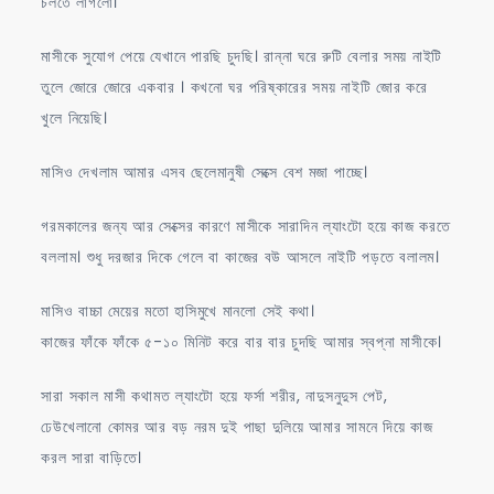
চলতে লাগলো।
মাসীকে সুযোগ পেয়ে যেখানে পারছি চুদছি। রান্না ঘরে রুটি বেলার সময় নাইটি
তুলে জোরে জোরে একবার । কখনো ঘর পরিষ্কারের সময় নাইটি জোর করে
খুলে নিয়েছি।
মাসিও দেখলাম আমার এসব ছেলেমানুষী সেক্সে বেশ মজা পাচ্ছে।
গরমকালের জন্য আর সেক্সের কারণে মাসীকে সারাদিন ল্যাংটো হয়ে কাজ করতে
বললাম। শুধু দরজার দিকে গেলে বা কাজের বউ আসলে নাইটি পড়তে বলালম।
মাসিও বাচ্চা মেয়ের মতো হাসিমুখে মানলো সেই কথা।
কাজের ফাঁকে ফাঁকে ৫-১০ মিনিট করে বার বার চুদছি আমার স্বপ্না মাসীকে।
সারা সকাল মাসী কথামত ল্যাংটো হয়ে ফর্সা শরীর, নাদুসনুদুস পেট,
ঢেউখেলানো কোমর আর বড় নরম দুই পাছা দুলিয়ে আমার সামনে দিয়ে কাজ
করল সারা বাড়িতে।