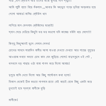
সায়া ,নীল ব্লৌউস আর তাদের মাঝে ঝুলছে লাল প্যান্টি।
আমি পান্টি হাতে নিয়ে শুঁকলাম ,,,আবার কি অদ্ভুত গন্ধে দুনিয়া অন্ধকার হয়ে
গেলো আমার। মাসির ব্লৌউস ধনে
লাগিয়ে মাল ফেললাম ব্লৌঊসের মধ্যেই।
স্নান সেরে বেরিয়ে কিছুটা ভয় ভয় করলো যদি কাজের বউটা ধরে ফেলে!!!
কিন্তু কিছুক্ষনেই ভুলে গেলাম সেসব।
চোখের সামনে সারাদিন মাসীর আসা যাওয়া দেখতে দেখতে আর পায়ের নূপুরের
আওয়াজ শুনতে শুনতে চোখ কান যেন জুড়িয়ে গেলো। নাদুসনুদুস ওই পেট ,
থলথলে বড় পাছার ওঠা নামা পাগল করে দিলো আমায়।
দুপুরে মাসি খেতে দিলো আর কিছু পার্সোনাল কথা হলো।
বিকাল থেকেই ঠিক করতে লাগলাম রাতে যেই করেই হোক কিছু একটা করে
চুদতেই হবে স্বপ্না মাগীকে থুড়ি
মাসীকে।