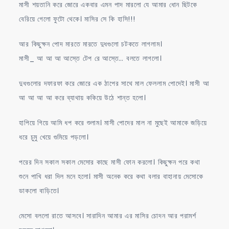
মাসী শয়তানি করে জোরে একবার এমন পাদ মারলো যে আমার ধোন ছিটকে
বেরিয়ে গেলো ফুটো থেকে। মাসির সে কি হাসি!!!
আর কিছুক্ষন পোদ মারতে মারতে দুধগুলো চটকতে লাগলাম।
মাসী_ আ আ আ আস্তে টেপ রে আস্তে… বলতে লাগলো।
দুধগুলোর দফারফা করে জোরে এক ঠাপের সাথে মাল ফেললাম পোদেই। মাসী আ
আ আ আ আ করে ব্যাথায় ককিয়ে উঠে শান্ত হলো।
হাপিয়ে গিয়ে আমি ধপ করে শুলাম। মাসী পোদের মাল না মুছেই আমাকে জড়িয়ে
ধরে চুমু খেয়ে গুমিয়ে পড়লো।
পরের দিন সকাল সকাল মেসোর কাছে মাসী ফোন করলো। কিছুক্ষন পরে কথা
শুনে পাখি ধরা দিল মনে হলো। মাসী অনেক করে কথা বলার বাহানায় মেসোকে
ডাকলো বাড়িতে।
মেসো বললো রাতে আসবে। সারাদিন আমার এর মাসির চোদন আর পরামর্শ