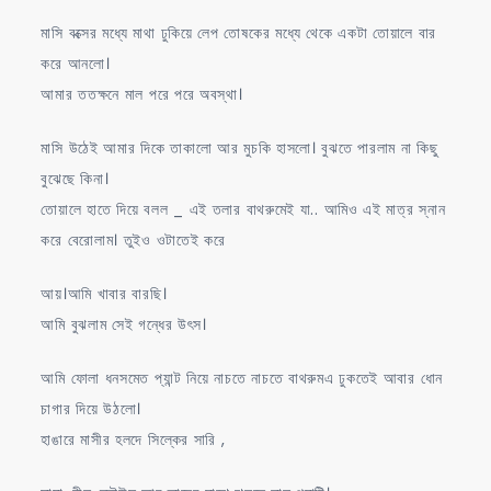
মাসি বক্সের মধ্যে মাথা ঢুকিয়ে লেপ তোষকের মধ্যে থেকে একটা তোয়ালে বার
করে আনলো।
আমার ততক্ষনে মাল পরে পরে অবস্থা।
মাসি উঠেই আমার দিকে তাকালো আর মুচকি হাসলো। বুঝতে পারলাম না কিছু
বুঝেছে কিনা।
তোয়ালে হাতে দিয়ে বলল _ এই তলার বাথরুমেই যা.. আমিও এই মাত্র স্নান
করে বেরোলাম। তুইও ওটাতেই করে
আয়।আমি খাবার বারছি।
আমি বুঝলাম সেই গন্ধের উৎস।
আমি ফোলা ধনসমেত প্যান্ট নিয়ে নাচতে নাচতে বাথরুমএ ঢুকতেই আবার ধোন
চাগার দিয়ে উঠলো।
হাঙারে মাসীর হলদে সিল্কের সারি ,