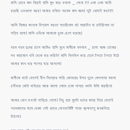
মাসি চোখে জল নিয়েই হাসি মুখ করে বললো _ সোনা !!! একা একা আমি
রয়েছি এতগুলো বছর। আমার খনিতে অনেক মাল জমে। তুই খোদাই কর!!!!
আমি নিজের কানকে বিশ্বাস করতে পারছিলাম না। সারাদিন যা চাইছিলাম তা
সত্যি হলো। মাসি ওদিকে আমাকে বুকে চেপে ধরেছে।
নরম গরম দুধের চাপে আমিও হাসি মুখে মাসীকে বললাম _ চলো আজ তোমার
সব কাচামাল খনি থেকে বার করি!!! মাসি খিলখিল করে হেসে টলতে টলতে উঠে
আমার কাধ ধরে পাশের ঘরে আসলো।
মাসীকে খাটে ফেলেই নীল সিল্কের শাড়ি কোমরের উপর তুলে ফেললাম। ফরসা
চর্বিভরা মোটা থাইয়ের মাঝে কালো লোমে ঢাকা লালচে গুদটা উকি মারছিল।
আমার ধোন তখনই দাড়িয়ে গেলো। নিচু হয়ে মুখটা গুদের কাছে নিয়ে যেতেই
গরমকালের ঘামে ভেজা সেই গুদের নোনতামিষ্টি গন্ধে ব্রহ্মতালু ঝনঝনিয়ে
উঠলো।