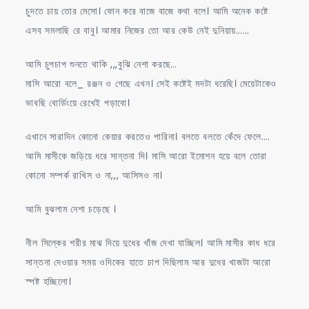
চুদতে চায় তোর মেসো। ফোন করে বাজে বাজে কথা বলে। আমি অনেক কষ্টে
এসব সমলাছি রে বাবু। আমার নিজের তো আর কেউ নেই দুনিয়ায়……
আমি চুপচাপ শুনতে থাকি ,,,বুঝি নেশা করছে…
মাসি আরো বলে_ রঞ্জন ও গেছে এখন। সেই কষ্টেই মদটা ধরেছি। মেয়েটাকেও
ভাবছি বোর্ডিংয়ে রেখেই পড়াবো।
এখানে সারাদিন কোনো কেয়ার করতেও পারিনা। বলতে বলতে কেঁদে ফেলে….
আমি মাসীকে জড়িয়ে ধরে সান্তনা দি। মাসি আরো ইমোশন হয়ে বলে তোরা
কোনো সম্পর্ক রাখিস ও না,,, আসিসও না।
আমি বুঝলাম নেশা চড়েছে ।
নীল সিল্কের শরীর মাঝ দিয়ে দুধের খাঁজ দেখা যাচ্ছিল। আমি মাসীর কাধ ধরে
সান্তনা দেওয়ার সময় ওদিকের হাতে চাপ দিছিলাম আর দুধের খাজটা আরো
স্পষ্ট হচ্ছিলো।