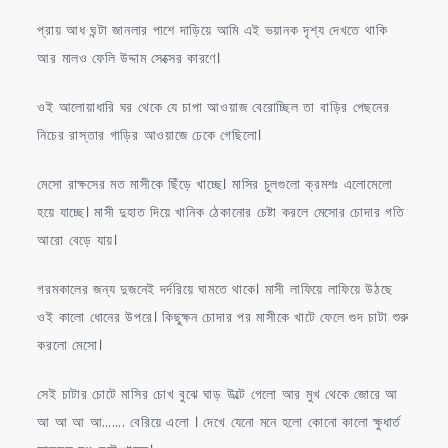
প্রায় আধ ঘন্টা জানলার পাশে দাড়িয়ে আমি এই ভয়ানক দৃশ্য দেখতে থাকি
আর মালও ফেলি উদ্দাম সেক্সের কারণে।
ওই আলোয়াধারি ঘর থেকে যে চাপা আওয়াজ বেরোচ্ছিল তা বাড়ির পেছনের
নিচের রাস্তার গাড়ির আওয়াজে ঢেকে গেছিলো।
মেসো রাক্ষসের মত মাসীকে ছিঁড়ে খাচ্ছে। মাসির চুলগুলো ক্রমশঃ এলোমেলো
হয়ে যাচ্ছে। মাসী দুহাত দিয়ে খানিক ঠেকানোর চেষ্টা করলে মেসোর চোদার গতি
আরো বেড়ে যায়।
গরমকালের জন্য দুজনেই দর্দরিয়ে ঘামতে থাকে। মাসী লাফিয়ে লাফিয়ে উঠছে
ওই কালো ধোনের উপরে। কিছুক্ষন চোদার পর মাসীকে খাটে ফেলে গুদ চাটা শুরু
করলো মেসো।
সেই চাটার চোটে মাসির চোখ বুঝে ঘাড় উল্টে গেলো আর মুখ থেকে জোরে আ
আ আ আ আ……. বেরিয়ে এলো । দেখে যেনো মনে হলো কোনো কালো ক্ষুধার্ত