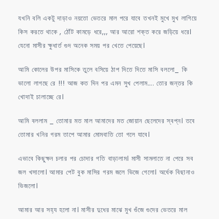
যখনি বলি একটু দাড়াও নয়তো ভেতরে মাল পরে যাবে তখনই মুখে মুখ লাগিয়ে
কিস করতে থাকে , ঠোঁট কামড়ে ধরে,,, আর আরো শক্ত করে জড়িয়ে ধরে।
যেনো মাসীর ক্ষুধার্ত গুদ অনেক সময় পর খেতে পেয়েছে।
আমি কোলের উপর মাসিকে তুলে বসিয়ে ঠাপ দিতে দিতে মাসি বললো_ কি
ভালো লাগছে রে !!! আজ কত দিন পর এমন সুখ পেলাম…. তোর জন্তর কি
খোদাই চালাচ্ছে রে।
আমি বললাম _ তোমার মত মাল আমাদের মত জোয়ান ছেলেদের স্বপ্ন। তবে
তোমার খনির গরম তাপে আমার মোমবাতি তো গলে যাবে।
এভাবে কিছুক্ষন চলার পর চোদার গতি বাড়ালাম। মাসী সামলাতে না পেরে সব
জল খসালো। আমার পেট বুক মাসির গরম জলে ভিজে গেলো। অর্ধেক বিছানাও
ভিজলো।
আমার আর সহ্য হলো না। মাসীর দুধের মাঝে মুখ গুঁজে গুদের ভেতরে মাল