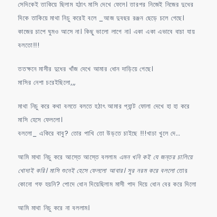
সেদিকেই তাকিয়ে ছিলাম হঠাৎ মাসি দেখে ফেলে। তারপর নিজেই নিজের দুধের
দিকে তাকিয়ে মাথা নিচু করেই বলে _আজ দুবছর রঞ্জন ছেড়ে চলে গেছে।
কাজের চাপে ঘুমও আসে না। কিছু ভালো লাগে না। একা একা এভাবে বাচা যায়
বলতো!!!
ততক্ষনে মাসীর দুধের খাঁজ দেখে আমার ধোন দাড়িয়ে গেছে।
মাসির নেশা চরেইছিলো,,,
মাথা নিচু করে কথা বলতে বলতে হঠাৎ আমার প্যান্ট ফোলা দেখে হা হা করে
মাসি হেসে ফেললো।
বললো_ একিরে বাবু? তোর পাখি তো উড়তে চাইছে !!!খাচা খুলে দে…
আমি মাথা নিচু করে আস্তে আস্তে বললাম
এমন খনি কই যে জন্তর চালিয়ে
খোদাই করি। মাসি শুনেই হেসে ফেললো আবার। সুর নরম করে বললো
তোর
কোনো গফ হয়নি? পোদে ধোন দিয়েছিলাম মাসী পাদ দিয়ে ধোন বের করে দিলো
আমি মাথা নিচু করে না বললাম।