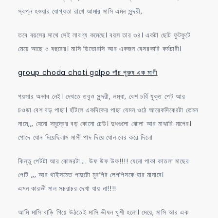
স্বপ্ন হওয়ার যোগ্যতা রাখে আমার মাসি এমন সুন্দরী,
তবে বয়সের সাথে সেই লাবণ্য কমেছে। বয়স তার ৩৪। একটা ছোট ফুটফুটে
মেয়ে আছে ৫ বছরের। মাসি ডিভোরসি আর একজন বেসরকারি কর্মচারী।
group choda choti golpo পাঁচ পুরুষ এক মাগী
পয়সার অভাব নেই। দেখতে তবুও সুন্দরী, লম্বা, বেশ চর্বি যুক্ত পেট আর
চওড়া বেশ বড় পাছা। হাঁটলে একদিকের পাছা যেমন ওঠে আরেকদিকেরটা তেমন
নামে,,, যেনো সমুদ্রের বড় কোনো ঢেউ। দুধগুলো ঝোলা আর মাঝারি মাপের।
পোদে ধোন দিয়েছিলাম মাসী পাদ দিয়ে ধোন বের করে দিলো
কিন্তু পেটটা আর কোমরটা…. উফ উফ উফ!!!! যেনো পাকা কাতলা মাছের
পেটি ,,, আর থাইসমেত পাদুটো মুরগির লেগপিসকে হার মানাবে।
এমন কারভী মাল সচরাচর দেখা যায় না!!!!
আমি মাসি বাড়ি গিয়ে উঠতেই মাসি ভীষন খুশী হলো। মেয়ে, মাসি আর এক