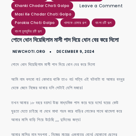
Leave a Comment
Khanki Chodar Choti Golpo
on
Masi Ke Chodar Choti Golpo
পোদে
Porokia Choti Golpo
খালাকে চোদার গল্প
বাংলা চটি গল্প
ধোন
বাংলা চুদাচুদির চটি গল্প
পোদে ধোন দিয়েছিলাম মাসী পাদ দিয়ে ধোন বের করে দিলো
দিয়েছিলাম
মাসী
পাদ
পোদে ধোন দিয়েছিলাম মাসী পাদ দিয়ে ধোন বের করে দিলো
দিয়ে
ধোন
আমি নাম বলবো না। কোথায় থাকি তাও না। সত্যি এই ঘটনাটা যা আমার বন্ধুর
বের
থেকে জেনে নিজের ভাষায় বলি সেটাই বেশি মজার।
করে
দিলো
তখন আমার ১৮ বছর বয়স। উচ্চ মাধ্যমিক পাস করে ঘরে বসে। ঘরের কেউ
ঘুরতে যেতে চাইছে না দেখে মাথা গরম করে বাড়ির লোকের সাথে ঝামেলা করে
আমার মাসি বাড়ি গিয়ে উঠেছি ,,, দুদিনের জন্য।
আমার মাসির নাম স্বপ্না , নিজের মায়ের একমাত্র বোন। যেকোনো ছেলের