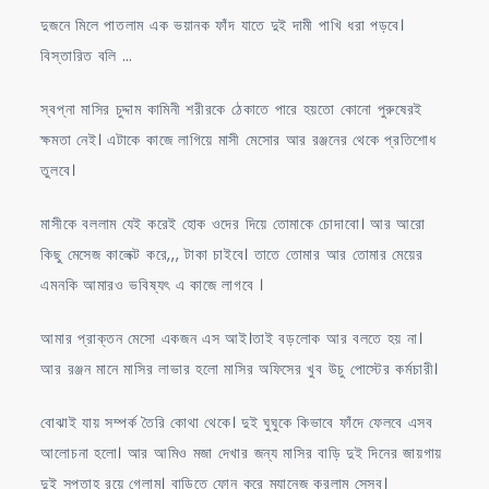
দুজনে মিলে পাতলাম এক ভয়ানক ফাঁদ যাতে দুই দামী পাখি ধরা পড়বে।
বিস্তারিত বলি …
স্বপ্না মাসির চুদ্দাম কামিনী শরীরকে ঠেকাতে পারে হয়তো কোনো পুরুষেরই
ক্ষমতা নেই। এটাকে কাজে লাগিয়ে মাসী মেসোর আর রঞ্জনের থেকে প্রতিশোধ
তুলবে।
মাসীকে বললাম যেই করেই হোক ওদের দিয়ে তোমাকে চোদাবো। আর আরো
কিছু মেসেজ কালেক্ট করে,,, টাকা চাইবে। তাতে তোমার আর তোমার মেয়ের
এমনকি আমারও ভবিষ্যৎ এ কাজে লাগবে ।
আমার প্রাক্তন মেসো একজন এস আই।তাই বড়লোক আর বলতে হয় না।
আর রঞ্জন মানে মাসির লাভার হলো মাসির অফিসের খুব উচু পোস্টের কর্মচারী।
বোঝাই যায় সম্পর্ক তৈরি কোথা থেকে। দুই ঘুঘুকে কিভাবে ফাঁদে ফেলবে এসব
আলোচনা হলো। আর আমিও মজা দেখার জন্য মাসির বাড়ি দুই দিনের জায়গায়
দুই সপ্তাহ রয়ে গেলাম। বাড়িতে ফোন করে ম্যানেজ করলাম সেসব।