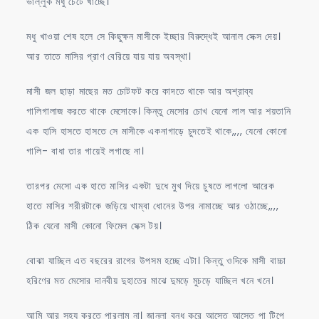
ভাল্লুক মধু চেটে খাচ্ছে।
মধু খাওয়া শেষ হলে সে কিছুক্ষন মাসীকে ইচ্ছার বিরুদ্ধেই আনাল সেক্স দেয়।
আর তাতে মাসির প্রাণ বেরিয়ে যায় যায় অবস্থা।
মাসী জল ছাড়া মাছের মত চোটফট করে কাদতে থাকে আর অশ্রাব্য
গালিগালাজ করতে থাকে মেসোকে। কিন্তু মেসোর চোখ যেনো লাল আর শয়তানি
এক হাসি হাসতে হাসতে সে মাসীকে একনাগাড়ে চুদতেই থাকে,,,, যেনো কোনো
গালি- বাধা তার গায়েই লগাছে না।
তারপর মেসো এক হাতে মাসির একটা দুধে মুখ দিয়ে চুষতে লাগলো আরেক
হাতে মাসির শরীরটাকে জড়িয়ে খাম্বা ধোনের উপর নামাচ্ছে আর ওঠাচ্ছে,,,,
ঠিক যেনো মাসী কোনো ফিমেল সেক্স টয়।
বোঝা যাচ্ছিল এত বছরের রাগের উপসম হচ্ছে এটা। কিন্তু ওদিকে মাসী বাচ্চা
হরিণের মত মেসোর দানবীয় দুহাতের মাঝে দুমড়ে মুচড়ে যাচ্ছিল খনে খনে।
আমি আর সহ্য করতে পারলাম না। জানলা বন্ধ করে আস্তে আস্তে পা টিপে