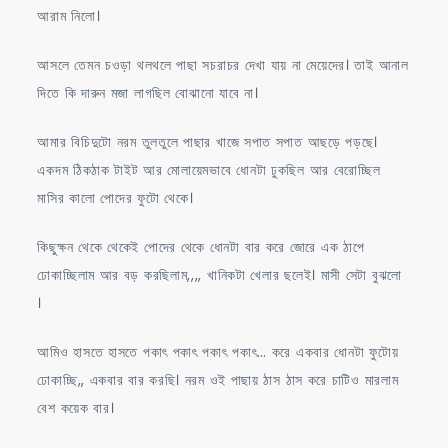
আরাম নিলো।
আসলে তেমন চওড়া থলথলে পাছা সচরাচর দেখা যায় না মেয়েদের। তাই আনাল
দিতে কি দারুন মজা লাগছিল বোঝানো যাবে না।
আমার বিচিদুটো নরম তুলতুলে পাছার খাজে সপাত সপাত আছড়ে পড়ছে।
একদম ঠিকঠাক টাইট আর মোলায়েমভাবে ধোনটা ঢুকছিল আর বেরোচ্ছিল
মাসির কালো পোদের ফুটো থেকে।
কিছুক্ষন থেকে থেকেই পোদের থেকে ধোনটা বার করে জোরে এক ঠাপে
ঢোকাচ্ছিলাম আর বড় করছিলাম,,,, খানিকটা খেলার ছলেই। মাসী সেটা বুঝলো
।
আমিও হাসতে হাসতে পকাৎ পকাৎ পকাৎ পকাৎ… করে একবার ধোনটা ফুটোয়
ঢোকাচ্ছি,, একবার বার করছি। নরম ওই পাছায় ঠাস ঠাস করে চাটিও মারলাম
বেশ কয়েক বার।