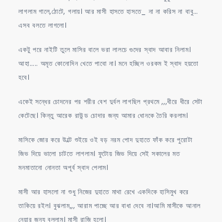
লাগলাম গালে,ঠোটে, গলায়। আর মাসী হাসতে হাসতে_ না না করিস না বাবু…
এসব বলতে লাগলো।
একটু পরে নাইটি তুলে মাসির বালে ভরা লালচে গুদের স্বাদ আবার নিলাম।
আহা….. অমৃত কোনোদিন খেতে পাবো না। মনে হচ্ছিল ওরকম ই স্বাদ হয়তো
হবে।
একেই সন্ধের চোদনের পর শরীর বেশ দুর্বল লাগছিল প্রথমে ,,,ধীরে ধীরে সেটা
কেটেছে। কিন্তু আরেক রাউন্ড চোদার জন্য আমার ধোনকে তৈরি করলাম।
মাসিকে জোর করে উল্টে শুইয়ে ওই বড় নরম পোদ দুহাতে ফাঁক করে পুরোটা
জিভ দিয়ে ভালো চাটতে লাগলাম। ফুটোয় জিভ দিয়ে সেই সকালের মত
মনমাতানো নোনতা অপূর্ব স্বাদ পেলাম।
মাসী আর হাসলো না শুধু নিজের দুহাতে মাথা রেখে একদিকে হাসিমুখ করে
তাকিয়ে রইল। বুঝলাম,,, আরাম পাচ্ছে আর বাধা দেবে না।আমি মাসীকে আনাল
নেয়ার জন্য বললাম। মাসী রাজি হলো।