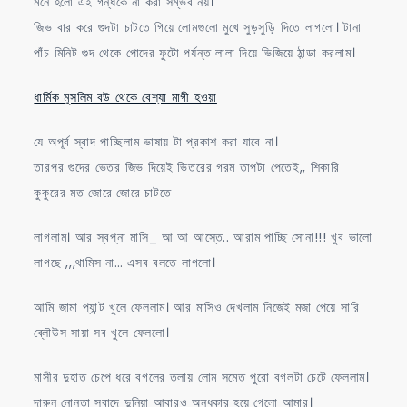
মনে হলো এই গন্ধকে না করা সম্ভব নয়।
জিভ বার করে গুদটা চাটতে গিয়ে লোমগুলো মুখে সুড়সুড়ি দিতে লাগলো। টানা
পাঁচ মিনিট গুদ থেকে পোদের ফুটো পর্যন্ত লালা দিয়ে ভিজিয়ে ঠান্ডা করলাম।
ধার্মিক মুসলিম বউ থেকে বেশ্যা মাগী হওয়া
যে অপূর্ব স্বাদ পাচ্ছিলাম ভাষায় টা প্রকাশ করা যাবে না।
তারপর গুদের ভেতর জিভ দিয়েই ভিতরের গরম তাপটা পেতেই,, শিকারি
কুকুরের মত জোরে জোরে চাটতে
লাগলাম। আর স্বপ্না মাসি_ আ আ আস্তে.. আরাম পাচ্ছি সোনা!!! খুব ভালো
লাগছে ,,,থামিস না… এসব বলতে লাগলো।
আমি জামা প্যান্ট খুলে ফেললাম। আর মাসিও দেখলাম নিজেই মজা পেয়ে সারি
ব্লৌউস সায়া সব খুলে ফেললো।
মাসীর দুহাত চেপে ধরে বগলের তলায় লোম সমেত পুরো বগলটা চেটে ফেললাম।
দারুন নোনতা স্বাদে দুনিয়া আবারও অন্ধকার হয়ে গেলো আমার।