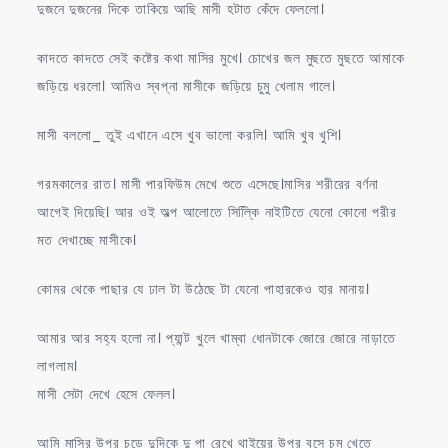
দুজনে দুজনের দিকে তাকিয়ে আছি মাসী হটাত কেঁদে ফেললো।
কাদতে কাদতে সেই কষ্টের কথা মাসির মুখে। চোখের জল মুছতে মুছতে আমাকে
জড়িয়ে ধরলো। আমিও স্বপ্না মাসীকে জড়িয়ে চুমু খেলাম গালে।
মাসী বললো_ তুই এখানে এসে খুব ভালো করলি। আমি খুব খুশি।
গরমকালের রাত। মাসী পারফিউম মেখে শুতে এসেছে।মাসির শরীরের বর্ণনা
আগেই দিয়েছি। আর ওই অল্প আলোতে সিল্কিি নাইটিতে যেনো কোনো পরীর
মত দেখাচ্ছে মাসীকে।
কোমর থেকে পাছার যে ঢাল টা উঠেছে টা যেনো পাহারকেও হার মানায়।
আমার আর সহ্য হলো না। প্যান্ট খুলে খাম্বা ধোনটাকে জোরে জোরে নাড়াতে
লাগলাম।
মাসী সেটা দেখে হেসে ফেলল।
আমি মাসির উপর চড়ে দুদিকে দু পা রেখে থাইয়ের উপর বসে চুমু খেতে