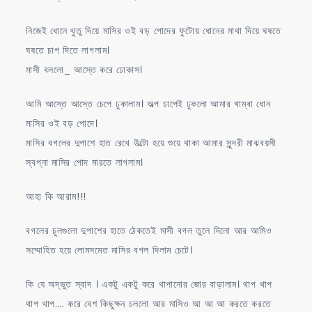
নিজেই ধোনে থুতু দিয়ে মাসির ওই বড় পোদের ফুটোয় ধোনের মাথা দিয়ে ঘষতে
ঘষতে চাপ দিতে লাগলাম।
মাসী বললো_ আস্তে করে ঢোকাস।
আমি আস্তে আস্তে চেপে ঢুকালাম। অল্প চাপেই ঢুকলো আমার খাম্বা ধোন
মাসির ওই বড় পোদে।
মাসির বগলের দুপাশে হাত রেখে উল্টো হয়ে শুয়ে থাকা আমার সুন্দরী মাঝবয়সী
স্বপ্না মাসির পোদ মারতে লাগলাম।
আহা কি আরাম!!!
বগলের চুলগুলো দুপাশের হাতে ঠেকতেই মাসী বগল তুলে দিলো আর আমিও
সম্মোহিত হয়ে লোমসমেত মাসির বগল দিলাম চেটে।
কি যে অদ্ভুত স্বাদ । একটু একটু করে থাপানোর জোর বাড়ালাম। থাপ থাপ
থাপ থাপ…. করে বেশ কিছুক্ষন চললো আর মাসিও আ আ আ করতে করতে