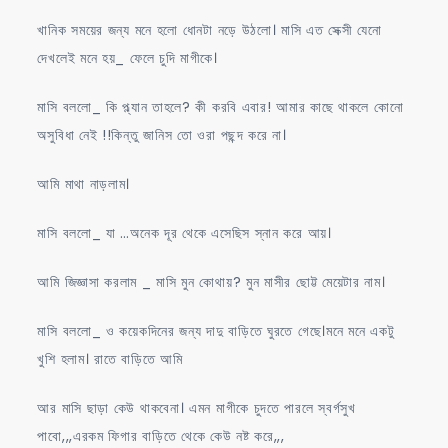
খানিক সময়ের জন্য মনে হলো ধোনটা নড়ে উঠলো। মাসি এত সেক্সী যেনো
দেখলেই মনে হয়_ ফেলে চুদি মাগীকে।
মাসি বললো_ কি প্ল্যান তাহলে? কী করবি এবার! আমার কাছে থাকলে কোনো
অসুবিধা নেই !!কিন্তু জানিস তো ওরা পছন্দ করে না।
আমি মাথা নাড়লাম।
মাসি বললো_ যা …অনেক দূর থেকে এসেছিস স্নান করে আয়।
আমি জিজ্ঞাসা করলাম _ মাসি মুন কোথায়? মুন মাসীর ছোট্ট মেয়েটার নাম।
মাসি বললো_ ও কয়েকদিনের জন্য দাদু বাড়িতে ঘুরতে গেছে।মনে মনে একটু
খুশি হলাম। রাতে বাড়িতে আমি
আর মাসি ছাড়া কেউ থাকবেনা। এমন মাগীকে চুদতে পারলে স্বর্গসুখ
পাবো,,,এরকম ফিগার বাড়িতে থেকে কেউ নষ্ট করে,,,