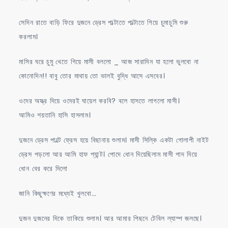
সেদিন রাতে বাড়ি ফিরে দুজনে ড্রেস পাল্টাতে পাল্টাতে গিয়ে চুমাচুমি শুরু
করলাম।
মাসির ঘরে চুমু খেতে গিয়ে মাসী বললো _ আজ সারাদিন যা হলো ভুলবো না
কোনোদিন!! বাবু তোর মাথায় তো ভালই বুদ্ধি আসে এসবের।
ওদের অস্ত্র দিয়ে ওদেরই ঘায়েল করবি? বলে হাসতে লাগলো মাসী।
আমিও শয়তানি হাসি হাসলাম।
দুজনে ড্রেস পাল্টে ফ্রেস হয়ে বিছানায় শুলাম। মাসী সিল্কি একটা গোলাপী নাইট
ড্রেস পড়লো আর আমি হাফ প্যান্ট। পোদে ধোন দিয়েছিলাম মাসী পাদ দিয়ে
ধোন বের করে দিলো
জানি কিছুক্ষণের মধ্যেই খুলবো…
দুজন দুজনের দিকে তাকিয়ে শুলাম। আর আমার পিছনে টেবিল ল্যাম্প জলছে।