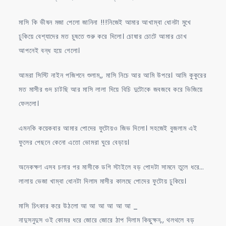
মাসি কি ভীষন মজা পেলো জানিনা !!!নিজেই আমার আখাম্বা ধোনটা মুখে
ঢুকিয়ে বেশ্যাদের মত চুষতে শুরু করে দিলো। চোষার চোটে আমার চোখ
আপনেই বন্ধ হয়ে গেলো।
আমরা সিস্টি নাইন পজিশনে শুলাম,, মাসি নিচে আর আমি উপরে। আমি কুকুরের
মত মাসীর গুদ চাটছি আর মাসি লালা দিয়ে বিচি দুটোকে জবজবে করে ভিজিয়ে
ফেললো।
এমনকি কয়েকবার আমার পোদের ফুটোয়ও জিভ দিলো। সহজেই বুজলাম এই
ফুলের পেছনে কেনো এতো ভোমরা ঘুরে বেড়ায়।
অনেকক্ষণ এসব চলার পর মাসীকে ডগি স্টাইলে বড় পোদটা সামনে তুলে ধরে…
লালায় ভেজা খাম্বা ধোনটা দিলাম মাসীর কালছে পোদের ফুটোয় ঢুকিয়ে।
মাসি চিৎকার করে উঠলো আ আ আ আ আ আ _
নাদুসনুদুস ওই কোমর ধরে জোরে জোরে ঠাপ দিলাম কিছুক্ষন,, থলথলে বড়