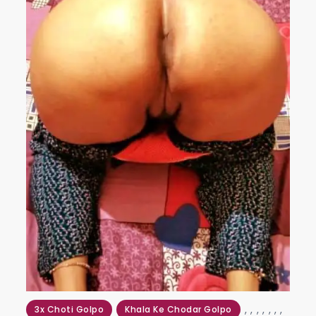
,
,
,
,
,
,
,
3x Choti Golpo
Khala Ke Chodar Golpo