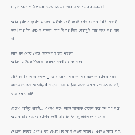
সন্ধ্যা বেলা মাসি পকরা ভেজে আনলো আর সাথে মদ বার করলো।
আমি বুঝলাম সুযোগ এসেছে, এইবার যেই করেই হোক চোদার ট্রাই নিতেই
হবে। সারাদিন চোখের সামনে এমন ফিগার নিয়ে ঘোরাঘুরি আর সহ্য করা যায়
না।
মাসি মদ খেতে খেতে ইমোশনাল হয়ে পড়লো।
আমিও মাসীকে জিজ্ঞাসা করলাম পরকীয়ার ব্যাপারে।
মাসি নেশার ঘোরে বললো_ তোর মেসো আমাকে আর রঞ্জনকে চোদার সময়
হাতেনাতে ধরে ফেলেছিল। পাড়ায় এসব ছড়িয়ে আরো নাম খারাপ করেছে ওই
শুয়োরের বাচ্চাটা।
ছেরেও শান্তি পায়নি,,, এখনও মাঝে মাঝে আমাকে মেসেজ করে অপমান করে।
আমার আর রঞ্জনের চোদার ফটো আর ভিডিও তুলেছিল তোর মেসো।
সেগুলো দিয়েই এখনও ভয় দেখায়। ডিভোর্স দেওয়া সত্ত্বেও এখনও মাঝে মাঝে