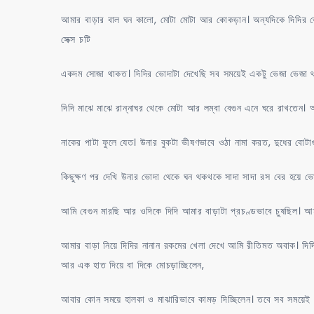
আমার বাড়ার বাল ঘন কালো, মোটা মোটা আর কোকড়ান। অন্যদিকে দিদির ভ
সেক্স চটি
একদম সোজা থাকত। দিদির ভোদাটা দেখেছি সব সময়েই একটু ভেজা ভেজা থা
দিদি মাঝে মাঝে রান্নাঘর থেকে মোটা আর লম্বা বেগুন এনে ঘরে রাখতেন। 
নাকের পাটা ফুলে যেত। উনার বুকটা ভীষণভাবে ওঠা নামা করত, দুধের বে
কিছুক্ষণ পর দেখি উনার ভোদা থেকে ঘন থকথকে সাদা সাদা রস বের হয়ে ভো
আমি বেগুন মারছি আর ওদিকে দিদি আমার বাড়াটা প্রচণ্ডভাবে চুষছিল। আম
আমার বাড়া নিয়ে দিদির নানান রকমের খেলা দেখে আমি রীতিমত অবাক। দি
আর এক হাত দিয়ে বা দিকে মোচড়াচ্ছিলেন,
আবার কোন সময়ে হালকা ও মাঝারিভাবে কামড় দিচ্ছিলেন। তবে সব সময়েই আ