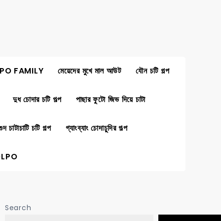
PO FAMILY
মেয়েদের মুখে মাল আউট
যৌন চটি গল্প
দুধ চোদার চটি গল্প
পাছার ফুটো জিভ দিয়ে চাটা
গুদ চাটাচাটি চটি গল্প
গ্যাংব্যাং চোদাচুদির গল্প
OLPO
Search