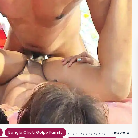
,
,
,
,
,
,
,
,
,
,
,
,
,
,
,
Leave a
Bangla Choti Golpo Family