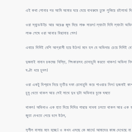
এই কথা শোনার পর আমি আমার ঘরে যেয়ে বাথরুমে ঢুকে লুকিয়ে রইলাম। দ
ওরা স্যান্ডউইচ আর অরেঞ্জ জুস দিয়ে লাঞ্চ সারল। ল্যাংটা দিদি ল্যাংটা অ
লাঞ্চ শেষে ওরা আবার বিছানায় গেল।
এবারে দিদিই বেশি আগ্রাসী হয়ে উঠল। মনে হল যে অভিদার চেয়ে দিদিই বে
দুজনাই নানান রকমের খিস্তি, শিৎকারসহ চোদাচুদি করতে থাকল। অভিদা নির
ঘণ্টা ধরে চুদল।
ওরা একটু বিশ্রাম নিয়ে তৃতীয় দফা চোদাচুদি করে শাওয়ার নিল। দুজনাই
চুমু খেতে থাকল আর সেই সাথে দুধ দুটা অভিদার বুকে ঘষতে
থাকল। অভিদাও এক হাত দিয়ে দিদির পাছার দাবনা ঢলতে থাকল আর এক হা
জুতা দেখতে পেয়ে বলে উঠল,
সুশীল বাসায় মনে হচ্ছে। ও কখন এসছে কে জানে। আমাদের কাজ দেখেছে না