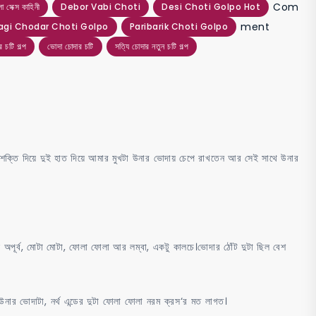
Com
েক্স কাহিনী
Debor Vabi Choti
Desi Choti Golpo Hot
on
ment
agi Chodar Choti Golpo
Paribarik Choti Golpo
নোংরা
র চটি গল্প
ভোদা চোদার চটি
সত্যি চোদার নতুন চটি গল্প
ফ্যামিলির
গ্রুপ
সেক্সের
সমাহার
–
্তি দিয়ে দুই হাত দিয়ে আমার মুখটা উনার ভোদায় চেপে রাখতেন আর সেই সাথে উনার
২
 অপূর্ব, মোটা মোটা, ফোলা ফোলা আর লম্বা, একটু কালচে।ভোদার ঠোঁট দুটা ছিল বেশ
নার ভোদাটা, নর্থ এন্ডের দুটা ফোলা ফোলা নরম ক্রস‘র মত লাগত।