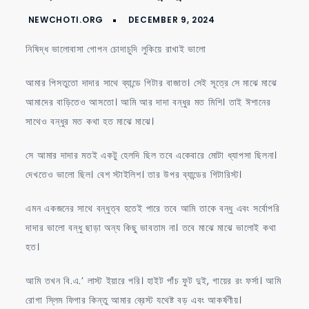
ভালোবাসা
গোপন
চোদাচুদি
নিষিদ্ধ ভালোবাসা গোপন চোদাচুদি লুকিয়ে রাখাই ভালো
লুকিয়ে
রাখাই
আমার পিসতুতো দাদার সাথে ব্যান্ডে গিটার বাজাত। সেই সূত্রে সে মাঝে মাঝে
ভালো
আমাদের বাড়িতেও আসতো। আমি আর দাদা বন্ধুর মত মিশি। তাই ঈশানের
সাথেও বন্ধুর মত কথা হত মাঝে মাঝে।
সে আমার দাদার মতই একটু হেলদি ছিল তবে একেবারে মোটা ধ্যাপসা ছিলনা।
দেখতেও ভালো ছিল। বেশ স্টাইলিশ। তার উপর ব্যান্ডের গিটারিস্ট।
এমন একজনের সাথে বন্ধুত্ব হতেই পারে তবে আমি তাকে বন্ধু এবং সর্বোপরি
দাদার ভালো বন্ধু ছাড়া অন্য কিছু ভাবতাম না। তবে মাঝে মাঝে ভালোই কথা
হত।
আমি তখন বি.এ.’ লাস্ট ইয়ারে পরি। হাইট পাঁচ ফুট দুই, গায়ের রং ফর্সা। আমি
রোগা স্লিম ফিগার কিন্তু আমার ব্রেস্ট যথেষ্ট বড় এবং আকর্ষণীয়।