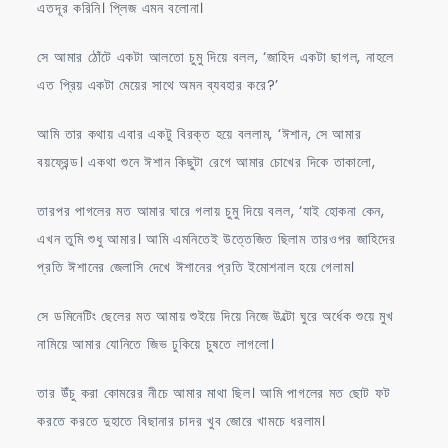
এতদূর করিনি। প্লিজ এমন বলোনা।
সে আমার ঠোঁটে একটা আলতো চুমু দিয়ে বলল, ‘জাহিদ একটা ছাগল, নাহলে
এত প্রিয় একটা মেয়ের সাথে অমন ব্যবহার করে?’
আমি তার কথায় এবার একটু বিরক্ত হয়ে বললাম, ‘ঈশান, সে আমার
বয়ফ্রেন্ড। একথা শুনে ঈশান কিছুটা রেগে আমার চোখের দিকে তাকালো,
তারপর পাগলের মত আমার ঘারে গলায় চুমু দিয়ে বলল, ‘যাই হোকনা কেন,
এখন তুমি শুধু আমার। আমি এমনিতেই উত্তেজিত ছিলাম তারওপর জাহিদের
প্রতি ঈশানের জেলাসি দেখে ঈশানের প্রতি ইমোশনাল হয়ে গেলাম।
সে ডমিনেটিং ছেলের মত আমায় শুইয়ে দিয়ে নিজে উল্টো ঘুরে অর্ধেক শুয়ে মুখ
নামিয়ে আমার যোনিতে জিভ ঢুকিয়ে চুষতে লাগলো।
তার উঁচু করা কোমরের নীচে আমার মাথা ছিল। আমি পাগলের মত ছোট ফট
করতে করতে দুহাতে বিছানার চাদর খুব জোরে খামচে ধরলাম।