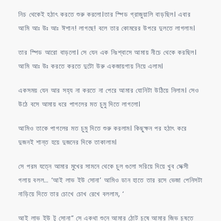
নিচ থেকেই হঠাৎ করতে শুরু করলো।তার স্পিড গ্রাজুয়ালি বাড়ছিল। এবার
আমি আঃ উঃ আঃ ঈশান! লাগছে! বলে তার কোমরের উপরে দুলতে লাগলাম।
তার স্পিড আরো বাড়লো। সে যেন এক নিঃশ্বাসে আমায় নীচে থেকে করছিল।
আমি আঃ উঃ করতে করতে দুটো উরু একজায়গায় নিয়ে এলাম।
একসময় যেন আর সহ্য না করতে না পেরে আমার যোনিটা উঠিয়ে নিলাম। সেও
উঠে বসে আমায় ধরে পাগলের মত চুমু দিতে লাগলো।
আমিও তাকে পাগলের মত চুমু দিতে শুরু করলাম। কিছুক্ষন পর হঠাৎ করে
দুজনই শান্ত হয়ে দুজনের দিকে তাকালাম।
সে পরম যত্নে আমার মুখের সামনে থেকে চুল গুলো সরিয়ে দিয়ে খুব সেক্সী
গলায় বলল… ‘আই লাভ ইউ সোনা’ আমিও ডান হাতে তার রসে ভেজা পেনিসটা
নাড়িয়ে দিতে তার চোখে চোখ রেখে বললাম, ‘
আই লাভ ইউ টু সোনা” সে একথা শুনে আমার ঠোট চুষে আমার জিভ চুষতে