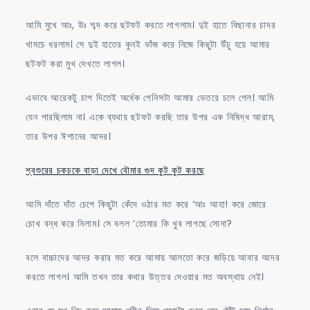
আমি মুখে আঃ, উঃ শব্দ করে ছটফট করতে লাগলাম। দুই হাতে বিছানার চাদর
খামচে ধরলাম। সে দুই হাতের কুনই ভাঁজ করে নিজে কিছুটা উঁচু হয়ে আমার
ছটফট করা মুখ দেখতে লাগল।
এভাবে আরেকটু চাপ দিতেই অর্ধেক পেনিসটা আমার ভেতরে চলে গেল। আমি
যেন পারছিলাম না। একে ব্যথায় ছটফট করছি তার উপর এক নিষিদ্ধ আরাম,
তার উপর ঈশানের আদর।
শ্বশুরের চকচকে বাড়া দেখে বৌমার গুদ কুট কুট করছে
আমি দাঁতে দাঁত চেপে কিছুটা কেঁদে ওঠার মত করে ‘আঃ আহা! করে জোরে
চোখ বন্ধ করে নিলাম। সে বলল ‘তোমার কি খুব লাগছে সোনা?
বলে বাচ্চাদের আদর করার মত করে আমায় আলতো করে জড়িয়ে আবার আদর
করতে লাগল। আমি তখন তার কথার উত্তর দেওয়ার মত অবস্থায় নেই।