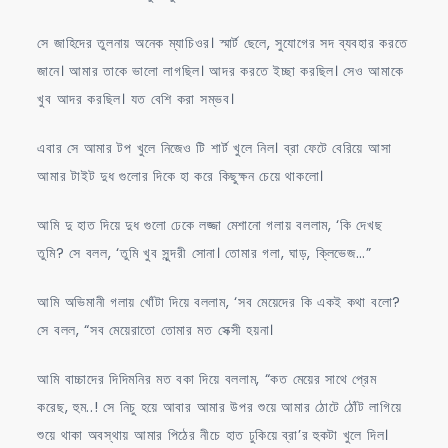
সে জাহিদের তুলনায় অনেক ম্যাচিওর। স্মার্ট ছেলে, সুযোগের সদ ব্যবহার করতে
জানে। আমার তাকে ভালো লাগছিল। আদর করতে ইচ্ছা করছিল। সেও আমাকে
খুব আদর করছিল। যত বেশি করা সম্ভব।
এবার সে আমার টপ খুলে নিজেও টি শার্ট খুলে নিল। ব্রা ফেটে বেরিয়ে আসা
আমার টাইট দুধ গুলোর দিকে হা করে কিছুক্ষন চেয়ে থাকলো।
আমি দু হাত দিয়ে দুধ গুলো ঢেকে লজ্জা মেশানো গলায় বললাম, ‘কি দেখছ
তুমি? সে বলল, ‘তুমি খুব সুন্দরী সোনা। তোমার গলা, ঘাড়, ক্লিভেজ…”
আমি অভিমানী গলায় খোঁটা দিয়ে বললাম, ‘সব মেয়েদের কি একই কথা বলো?
সে বলল, “সব মেয়েরাতো তোমার মত সেক্সী হয়না।
আমি বাচ্চাদের দিদিমনির মত বকা দিয়ে বললাম, “কত মেয়ের সাথে প্রেম
করেছ, হুম..! সে নিচু হয়ে আবার আমার উপর শুয়ে আমার ঠোটে ঠোঁট লাগিয়ে
শুয়ে থাকা অবস্থায় আমার পিঠের নীচে হাত ঢুকিয়ে ব্রা’র হুকটা খুলে দিল।