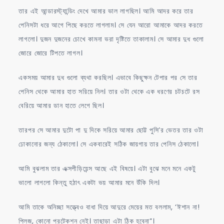
তার এই আন্ডারস্ট্যান্ডিং দেখে আমার ভাল লাগছিল। আমি আদর করে তার
পেনিসটা ধরে আগে পিছে করতে লাগলাম। সে যেন আরো আমাকে আদর করতে
লাগলো। দুজন দুজনের চোখে কামনা ভরা দৃষ্টিতে তাকালাম। সে আমার দুধ গুলো
জোরে জোরে টিপতে লাগল।
একসময় আমার দুধ গুলো ব্যথা করছিল। এভাবে কিছুক্ষন টেপার পর সে তার
পেনিস থেকে আমার হাত সরিয়ে নিল। তার ওটা থেকে এক ধরণের চটচটে রস
বেরিয়ে আমার ডান হাতে লেগে ছিল।
তারপর সে আমার দুটো পা দু দিকে সরিয়ে আমার ছোট্ট পুসি’র ভেতর তার ওটা
ঢোকানোর জন্য ঠেকালো। সে একবারেই সঠিক জায়গায় তার পেনিস ঠেকালো।
আমি বুঝলাম তার এক্সপীড়িয়েন্স আছে এই বিষয়ে। এটা বুঝে মনে মনে একটু
ভালো লাগলো কিন্তু হঠাৎ একটা ভয় আমার মনে উঁকি দিল।
আমি তাকে অনিচ্ছা সত্ত্বেও বাধা দিয়ে আদুরে মেয়ের মত বললাম, ‘ঈশান না!
প্লিজ, কোনো প্রটেকশন নেই। তাছাড়া এটা ঠিক হবেনা”।