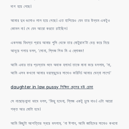
দাগ হয়ে গেছে।
আমার দুধ গুলোও লাল হয়ে গেছে। এত হাপিয়েও যেন তার উদ্যম একটুও
কোমল না। সে যেন আরো করতে চাইছিল।
একসময় বিধস্ত প্রায় আমার পুসি থেকে তার মোটুরাম’টা বেড় করে নিয়ে
আদূরে গলায় বলল, ‘সোনা, প্লিজ গিভ মি এ ব্লোজব!
আমি এবার তার প্রস্তাব শুনে অবাক হলাম। তাকে মানা করে বললাম, ‘না,
আমি এসব কখনো আমার বয়ফ্রেন্ডের সাথেও করিনি। আমার ঘেন্না লাগে।’
daughter in law pussy শিক্ষিত ছেলের বউ চোদা
সে নাছোড়বান্দা ভাবে বলল, ‘কিছু হবেনা, প্লিজ একটু চুষে দাও। এটা আরো
শক্ত আর মোটা হবে।
আমি কিছুটা আপত্তির স্বরে বললাম, ‘না ঈশান, আমি জাহিদের সাথেও কখনো