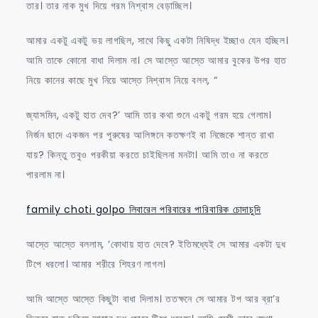
তার। তার নাক মুখ দিয়ে গরম নিশ্বাস বেড়াচ্ছিল।
আমার একটু একটু ভয় লাগছিল, সাথে কিছু একটা নিষিদ্ধ ইচ্ছাও যেন হচ্ছিল।
আমি তাকে কোনো বাধা দিলাম না। সে আস্তে আস্তে আমার বুকের উপর হাত
নিয়ে কানের কাছে মুখ নিয়ে আস্তে নিশ্বাস নিয়ে বলল, “
জ্যাসমিন, একটু হাত দেব?’ আমি তার কথা শুনে একটু গরম হয়ে গেলাম।
নির্জন ছাদে একজন পর পুরুষের আলিঙ্গনে কতক্ষণই বা নিজেকে শান্ত রাখা
যায়? কিন্তু তবুও পরকীয়া করতে চাইছিলনা মনটা। আমি তাও না করতে
পারলাম না।
family choti golpo লিবারেল পরিবারের পারিবারিক চোদাচুদি
আস্তে আস্তে বললাম, ‘কোথায় হাত দেবে? ইতিমধ্যেই সে আমার একটা দুধ
টিপে ধরলো। আমার শরীরে শিহরণ লাগল।
আমি আস্তে আস্তে কিছুটা বাধা দিলাম। ততক্ষনে সে আমার টপ আর ব্রা’র