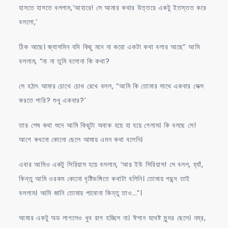
হাসতে হাসতে বললাম,’আহারে! সে আমার কথার উত্তরে একটু ইতস্তত করে
বললো,’
ঠিক আছে। জ্যাসমিন যদি কিছু মনে না করো একটা কথা বলার আছে” আমি
বললাম, “না না তুমি বলোনা কি কথা?
সে হঠাৎ আমার চোখে চোখ রেখে বলল, “আমি কি তোমার সাথে একবার সেক্স
করতে পারি? শুধু একবার?’
তার শেষ কথা শুনে আমি কিছুটা অবাক হয়ে হা হয়ে গেলাম। কি বলছে সে!
আগে কখনো কোনো ছেলে আমায় এমন কথা বলেনি।
এবার আমিও একটু সিরিয়াস হয়ে বললাম, ‘আর ইউ সিরিয়াস! সে বলল, হ্যাঁ,
কিন্তু আমি ওরকম কোনো দৃষ্টিভঙ্গিতে কথাটা বলিনি। তোমায় পছন্দ তাই
বললাম। আমি জানি তোমায় পাবোনা কিন্তু তাও…”।
আমার একটু অড লাগলেও খুব রাগ হচ্ছিল না। ঈশান যথেষ্ট সুন্দর ছেলে। নম্র,