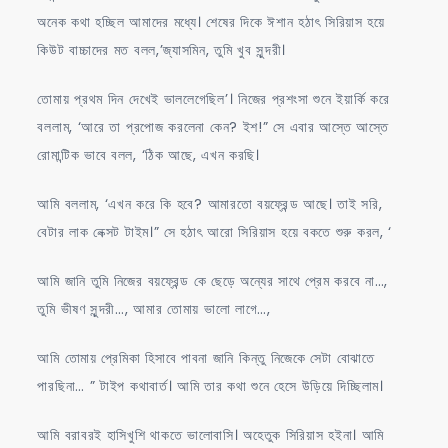
অনেক কথা হচ্ছিল আমাদের মধ্যে। শেষের দিকে ঈশান হঠাৎ সিরিয়াস হয়ে
কিউট বাচ্চাদের মত বলল,’জ্যাসমিন, তুমি খুব সুন্দরী।
তোমায় প্রথম দিন দেখেই ভাললেগেছিল’। নিজের প্রশংসা শুনে ইয়ার্কি করে
বললাম, ‘আরে তা প্রপোজ করলেনা কেন? ইশ!” সে এবার আস্তে আস্তে
রোমান্টিক ভাবে বলল, ‘ঠিক আছে, এখন করছি।
আমি বললাম, ‘এখন করে কি হবে? আমারতো বয়ফ্রেন্ড আছে। তাই সরি,
বেটার লাক নেক্সট টাইম।” সে হঠাৎ আরো সিরিয়াস হয়ে বকতে শুরু করল, ‘
আমি জানি তুমি নিজের বয়ফ্রেন্ড কে ছেড়ে অন্যের সাথে প্রেম করবে না…,
তুমি ভীষণ সুন্দরী…, আমার তোমায় ভালো লাগে…,
আমি তোমায় প্রেমিকা হিসাবে পাবনা জানি কিন্তু নিজেকে সেটা বোঝাতে
পারছিনা… ” টাইপ কথাবার্ত। আমি তার কথা শুনে হেসে উড়িয়ে দিচ্ছিলাম।
আমি বরাবরই হাসিখুশি থাকতে ভালোবাসি। অহেতুক সিরিয়াস হইনা। আমি