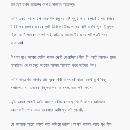
দুজনেই তখন জয়েন্টের নেশায় সামান্য আচ্ছন্ন।
আমি একটা কালো টপ আর নীল জিন্সের শর্ট প্যান্ট পরে ছিলাম। টপের উপরে
টাইট দুধ গুলোর অবয়ব ফুটে উঠছিল। নীচে পায়ের থাই অবধি পুরো উন্মুক্ত
ছিল। আমি শহরের মেয়ে। তাই বাড়িতে কম্ফোর্টের জন্য শর্ট প্যান্ট পরে
থাকতাম।
বিষণ্ণ মুখে আমায় সেদিন দারুন সেক্সী দেখাচ্ছিল। নীল টি-শার্টে তাকেও সুন্দর
লাগছিল। সে আস্তে আস্তে আমায় আলতো করে জড়িয়ে নিল।
আমি সান্তনার আশায় তার বুকে মাথা রাখলাম। আমরা কেউ মুখে কিছু
বলছিলাম না। এভাবে কিছুক্ষন পর সে বলল, এত কষ্ট পেওনা।
তুমি ভালো মেয়ে’। আমি আস্তে কেঁদে বললাম, ‘আমি আমার জাহিদকে
ভালোবাসি। তার এমন ব্যবহারে আমি খুব কষ্ট পেয়েছি।
সে আমাকে আরো শক্ত করে জড়িয়ে ধরলো। আমার কানের কাছে মুখ ছিল