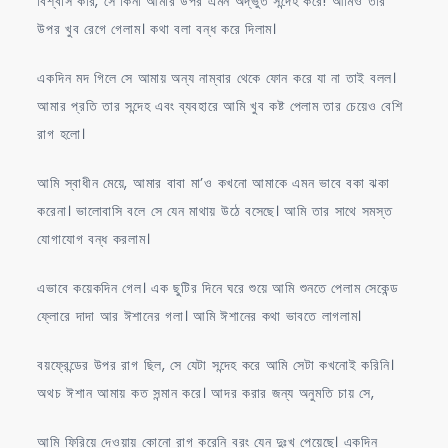
বিশ্বাস করি, সে কিনা আমার উপর এমন অদ্ভুত সন্দেহ করে! আমিও তার
উপর খুব রেগে গেলাম। কথা বলা বন্ধ করে দিলাম।
একদিন মদ গিলে সে আমায় অন্য নাম্বার থেকে ফোন করে যা না তাই বলল।
আমার প্রতি তার সন্দেহ এবং ব্যবহারে আমি খুব কষ্ট পেলাম তার চেয়েও বেশি
রাগ হলো।
আমি স্বাধীন মেয়ে, আমার বাবা মা’ও কখনো আমাকে এমন ভাবে বকা ঝকা
করেনা। ভালোবাসি বলে সে যেন মাথায় উঠে বসেছে। আমি তার সাথে সমস্ত
যোগাযোগ বন্ধ করলাম।
এভাবে কয়েকদিন গেল। এক ছুটির দিনে ঘরে শুয়ে আমি শুনতে পেলাম সেকেন্ড
ফ্লোরে দাদা আর ঈশানের গলা। আমি ঈশানের কথা ভাবতে লাগলাম।
বয়ফ্রেন্ডের উপর রাগ ছিল, সে যেটা সন্দেহ করে আমি সেটা কখনোই করিনি।
অথচ ঈশান আমায় কত সন্মান করে। আদর করার জন্য অনুমতি চায় সে,
আমি ফিরিয়ে দেওয়ায় কোনো রাগ করেনি বরং যেন দুঃখ পেয়েছে। একদিন