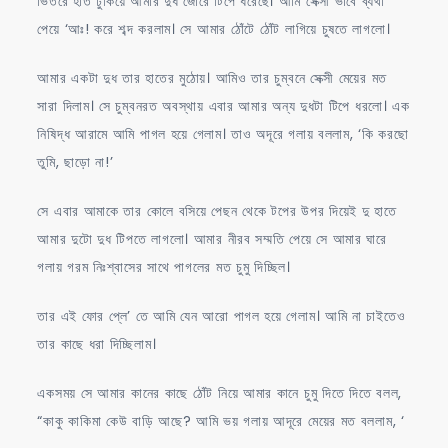
ভিতরে হাত ঢুকিয়ে আমার দুধ জোরে টিপে ধরেছে। আমি সেক্সী ভাবে ব্যথা
পেয়ে ‘আঃ! করে শব্দ করলাম। সে আমার ঠোঁটে ঠোঁট লাগিয়ে চুষতে লাগলো।
আমার একটা দুধ তার হাতের মুঠোয়। আমিও তার চুম্বনে সেক্সী মেয়ের মত
সারা দিলাম। সে চুম্বনরত অবস্থায় এবার আমার অন্য দুধটা টিপে ধরলো। এক
নিষিদ্ধ আরামে আমি পাগল হয়ে গেলাম। তাও অদূরে গলায় বললাম, ‘কি করছো
তুমি, ছাড়ো না!’
সে এবার আমাকে তার কোলে বসিয়ে পেছন থেকে টপের উপর দিয়েই দু হাতে
আমার দুটো দুধ টিপতে লাগলো। আমার নীরব সম্মতি পেয়ে সে আমার ঘারে
গলায় গরম নিঃশ্বাসের সাথে পাগলের মত চুমু দিচ্ছিল।
তার এই ফোর প্লে’ তে আমি যেন আরো পাগল হয়ে গেলাম। আমি না চাইতেও
তার কাছে ধরা দিচ্ছিলাম।
একসময় সে আমার কানের কাছে ঠোঁট নিয়ে আমার কানে চুমু দিতে দিতে বলল,
“কাকু কাকিমা কেউ বাড়ি আছে? আমি ভয় গলায় আদূরে মেয়ের মত বললাম, ‘