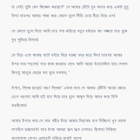
না নেই। তুমি কেন জিজ্ঞেস করছো?’ সে আমার ঠোঁটে খুব আদর করে একটা চুমু
দিল। তারপর আমায় পাজা করে কোলে তুলে সিঁড়ি বেয়ে নীচে নিয়ে এল।
সে কোলে তুলে নিতে আমি তার গলা জড়িয়ে নতুন বউয়ের মত লজ্জায় তার বুকে
মুখ লুকিয়ে নিলাম।
সে নিচে এসে আমায় খাটে শুইয়ে দিয়ে দরজা বন্ধ করে দিল। তারপর আমার
উপর শুয়ে পড়লো। তার কাজ কারবার দেখে আমি আরো উত্তেজিত হয়ে গেলাম
কিন্তু আদূরে মেয়ের মত মুখে বললাম, ‘
ঈশান, প্লিজ ছাড়ো। আঃ! প্লিজ!’ একথা শুনে সে আমার ঠোঁটটা আরো জোরে
চেপে ধরলো। আমি দুই হাত দিয়ে তার চুলে আঙ্গুল দিয়ে আদর করে বিলি
করছিলাম।
আমার উপরে শুয়ে সে তার শরীর দিয়ে আমায় বিছানায় চাপ দিচ্ছিল। খুব ভালো
লাগছিল দুজনেরই। তার উপর আমরা অল্প অল্প নেশায়ও ছিলাম। নিষিদ্ধ
ভালোবাসা গোপন চোদাচুদি লুকিয়ে রাখাই ভালো