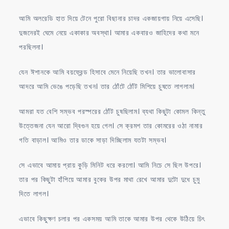
আমি অলরেডি হাত দিয়ে টেনে পুরো বিছানার চাদর একজায়গায় নিয়ে এসেছি।
দুজনেরই ঘেমে নেয়ে একাকার অবস্থা। আমার একবারও জাহিদের কথা মনে
পরছিলনা।
যেন ঈশানকে আমি বয়ফ্রেন্ড হিসাবে মেনে নিয়েছি তখন। তার ভালোবাসার
আদরে আমি ভেঙে পড়েছি তখন। তার ঠোঁটে ঠোঁট মিশিয়ে চুষতে লাগলাম।
আমরা যত বেশি সম্ভব পরস্পরের ঠোঁট চুষছিলাম। ব্যথা কিছুটা কোমল কিন্তু
উত্তেজনা যেন আরো দ্বিগুন হয়ে গেল। সে ক্রমশ তার কোমরের ওঠা নামার
গতি বাড়াল। আমিও তার ডাকে সাড়া দিচ্ছিলাম যতটা সম্ভব।
সে এভাবে আমায় প্রায় কুড়ি মিনিট ধরে করলো। আমি নিচে সে ছিল উপরে।
তার পর কিছুটা হাঁপিয়ে আমার বুকের উপর মাথা রেখে আমার দুটো দুধে চুমু
দিতে লাগল।
এভাবে কিছুক্ষণ চলার পর একসময় আমি তাকে আমার উপর থেকে উঠিয়ে চিৎ