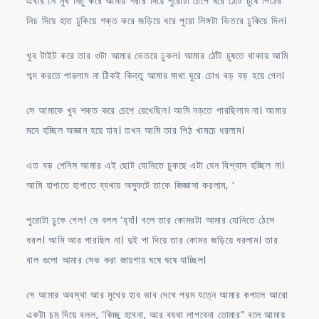
এবার সে মুখ নিচু করে আমায় শরীর দিয়ে পুরোটা চেপে ধরে ঠোঁট চুষে পিঠের
নিচ দিয়ে হাত ঢুকিয়ে শক্ত করে জড়িয়ে ধরে পুরো লিঙ্গটা ভিতরে ঢুকিয়ে দিল।
খুব টাইট করে তার ওটা আমার ভেতরে ঢুকল। আমার ঠোঁট চুষতে থাকায় আমি
শব্দ করতে পারলাম না ঠিকই কিন্তু আমার মাথা ঘুরে চোখ বড় বড় হয়ে গেল।
সে আমাকে খুব শক্ত করে চেপে রেখেছিল। আমি নড়তে পারছিলাম না। আমার
মনে হচ্ছিল অজ্ঞান হয়ে যাব। তখন আমি তার পিঠ খামচে ধরলাম।
এত বড় পেনিস আমার এই ছোট যোনিতে ঢুকছে এটা যেন বিশ্বাস হচ্ছিল না।
আমি হাপাতে হাপাতে ব্যথায় অস্ফুটে তাকে জিজ্ঞাসা করলাম, ‘
পুরোটা ঢুকে গেল! সে বলল ‘হ্যাঁ। বলে তার কোমরটা আমার যোনিতে ঠেসে
ধরল। আমি আর পারছিল না। দুই পা দিয়ে তার কোমর জড়িয়ে ধরলাম। তার
বাল গুলো আমার সেভ করা জায়গায় ঘষে ঘষে যাচ্ছিল।
সে আমার অবস্থা আর মুখের হাব ভাব দেখে পরম যত্নে আমার কপালে আরো
একটা চুমু দিয়ে বলল, ‘কিচ্ছু হবেনা, আর ব্যথা লাগবেনা তোমার” বলে আমায়