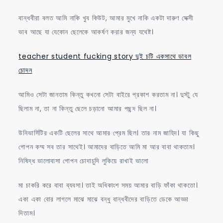
বান্ধবীরা বলত আমি নাকি খুব কিউট, আমার মুখে নাকি একটা দারুণ সেক্সী
ভাব আছে যা যেকোন ছেলেকে আকর্ষণ করার জন্য যথেষ্ট।
teacher student fucking story দুই চটি একসাথে ডাবল
চোদন
আমিও সেটা জানতাম কিন্তু কখনো সেটা বাইরে প্রকাশ করতাম না। দুস্টু যে
ছিলাম না, তা না কিন্তু ছেলে চড়ানো আমার পছন্দ ছিল না।
উনিভার্সিটির একটি ছেলের সাথে আমার প্রেম ছিল। তার নাম জাহিদ। যা কিছু
গোপন কম্ম সব তার সাথেই। আমাদের বাড়িতে আমি মা আর বাবা থাকতাম।
নিষিদ্ধ ভালোবাসা গোপন চোদাচুদি লুকিয়ে রাখাই ভালো
মা চাকরি করে বাবা ব্যবসা। তাই অধিকাংশ সময় আমার বাড়ি ফাঁকা থাকতো।
একা একা বোর লাগলে মাঝে মাঝে বন্ধু বান্ধবীদের বাড়িতে ডেকে আড্ডা
দিতাম।