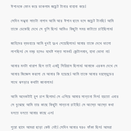
ঈশানকে ফোন করে ডাকলাম জয়েন্ট টানার বাহানা করে।
সেদিন সন্ধ্যা সাতটা নাগাদ আমি আর ঈশান ছাদে বসে জয়েন্ট টানছি। আমি
তাকে ডেকেছি দেখে সে খুশি ছিল। আমিও কিছুটা সময় কাটাতে চাইছিলাম।
জাহিদের ব্যবহারে আমি খুবই দুঃখ পেয়েছিলাম। আমার তাকে দেখে ভালো
লাগছিল। সে নম্র হলেও যথেষ্ট শক্ত সামর্থ। জেন্টালমান, হাদা ভোদা না।
আমার মনটা খারাপ ছিল তাই একটু সিরিয়াস ছিলাম। আমাকে এরকম দেখে সে
আমায় জিজ্ঞেস করলো যে আমার কি হয়েছে। আমি তাকে আমার বয়ফ্রেন্ডের
সাথে ঝগড়ার কথাটা জানালাম।
আমি অনেকটাই চুপ চাপ ছিলাম। সে এগিয়ে আমায় সান্তনা দিল। হয়তো এবার
সে বুঝেছে আমি তার কাছে কিছুটা সান্তনা চাইছি। সে আস্তে আস্তে কথা
বলতে বলতে আমার কাছে এল।
পুরো ছাদে আমরা ছাড়া কেউ নেই। সেদিন আমার ঘরও ফাঁকা ছিল। আমরা