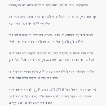
বয়ফ্রেন্ডের মত আদর করতে লাগলো। আমি পুরোপরি ভেঙে পড়েছিলাম।
ভয় পেয়ে তাকে আরো শক্ত করে জড়িয়ে ধরছিলাম। সে আমার মুখের কাছে মুখ
এনে বলল, ‘তুমি খুব কিউট জ্যাসমিন।
তার লিঙ্গটা তখন সে চেপে ধরে রেখেছে। এবার সে কোমরটা উঁচু করে অর্ধেক
লিঙ্গটা বের করে আবার একটা জোরে চাপ দিয়ে পুরোটা ঢুকিয়ে দিল।
আমি ‘আঃ! বলে অস্ফুটে বাচ্চাদের মত কেঁদে উঠতেই সে আমায় পরম যত্নে
বুকে টেনে নিল। কানের কাছে মুখ এনে সেও, আঃ! উমঃ! এরকম শব্দ করছিল।
আমি বুঝলাম আমার যোনি ছোট হওয়ায় তারও কিছুটা ব্যাথা লাগছিল। আমিও
তাকে পরম যত্নে জড়িয়ে ধরলাম। তার কানে,
গালে কপালে কয়েকটা চুমু দিয়ে তার ঠোঁটে ঠোঁট মিশিয়ে দিলাম। আমার তার কষ্ট
দেখে মায়া লাগছিল কিন্তু আমি নিজেও ব্যথায় অস্থির ছিলাম। সে আস্তে
আস্তে এবার আমায় করতে শুরু করলো।