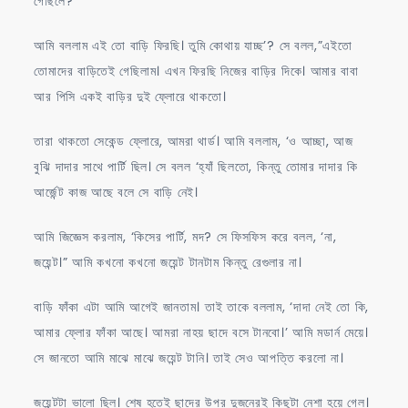
গেছিলে?
আমি বললাম এই তো বাড়ি ফিরছি। তুমি কোথায় যাচ্ছ’? সে বলল,”এইতো
তোমাদের বাড়িতেই গেছিলাম। এখন ফিরছি নিজের বাড়ির দিকে। আমার বাবা
আর পিসি একই বাড়ির দুই ফ্লোরে থাকতো।
তারা থাকতো সেকেন্ড ফ্লোরে, আমরা থার্ড। আমি বললাম, ‘ও আচ্ছা, আজ
বুঝি দাদার সাথে পার্টি ছিল। সে বলল ‘হ্যাঁ ছিলতো, কিন্তু তোমার দাদার কি
আর্জেন্ট কাজ আছে বলে সে বাড়ি নেই।
আমি জিজ্ঞেস করলাম, ‘কিসের পার্টি, মদ? সে ফিসফিস করে বলল, ‘না,
জয়েন্ট।” আমি কখনো কখনো জয়েন্ট টানটাম কিন্তু রেগুলার না।
বাড়ি ফাঁকা এটা আমি আগেই জানতাম। তাই তাকে বললাম, ‘দাদা নেই তো কি,
আমার ফ্লোর ফাঁকা আছে। আমরা নাহয় ছাদে বসে টানবো।’ আমি মডার্ন মেয়ে।
সে জানতো আমি মাঝে মাঝে জয়েন্ট টানি। তাই সেও আপত্তি করলো না।
জয়েন্টটা ভালো ছিল। শেষ হতেই ছাদের উপর দুজনেরই কিছুটা নেশা হয়ে গেল।