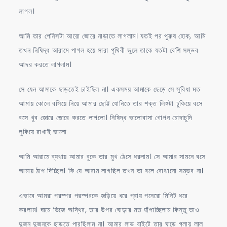
লাগল।
আমি তার পেনিসটা আরো জোরে নাড়াতে লাগলাম। যতই পর পুরুষ হোক, আমি
তখন নিষিদ্ধ আরামে পাগল হয়ে সারা পৃথিবী ভুলে তাকে যতটা বেশি সম্ভব
আদর করতে লাগলাম।
সে যেন আমাকে ছাড়তেই চাইছিল না। একসময় আমাকে ছেড়ে সে সুবিধা মত
আমায় কোলে বসিয়ে নিয়ে আমার ছোট্ট যোনিতে তার শক্ত লিঙ্গটা ঢুকিয়ে বসে
বসে খুব জোরে জোরে করতে লাগলো। নিষিদ্ধ ভালোবাসা গোপন চোদাচুদি
লুকিয়ে রাখাই ভালো
আমি আরামে ব্যথায় আমার বুকে তার মুখ ঠেসে ধরলাম। সে আমার সামনে বসে
আমায় ঠাপ দিচ্ছিল। কি যে আরাম লাগছিল তখন তা বলে বোঝানো সম্ভব না।
এভাবে আমরা পরস্পর পরস্পরকে জড়িয়ে ধরে প্রায় পনেরো মিনিট ধরে
করলাম। ঘামে ভিজে অস্থির, তার উপর ঘোড়ার মত হাঁপাচ্ছিলাম কিন্তু তাও
দুজন দুজনকে ছাড়তে পারছিলাম না। আমার লাভ বাইটে তার ঘাড়ে গলায় লাল