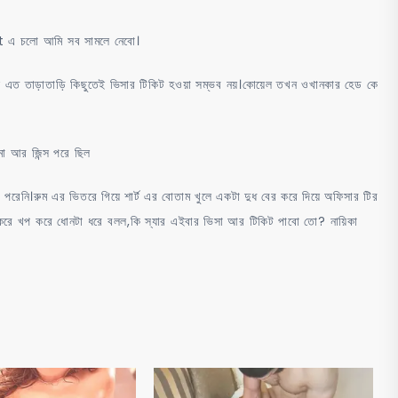
t এ চলো আমি সব সামলে নেবো।
এত তাড়াতাড়ি কিছুতেই ভিসার টিকিট হওয়া সম্ভব নয়।কোয়েল তখন ওখানকার হেড কে
া আর জিন্স পরে ছিল
রেনি।রুম এর ভিতরে গিয়ে শার্ট এর বোতাম খুলে একটা দুধ বের করে দিয়ে অফিসার টির
র করে খপ করে ধোনটা ধরে বলল,কি স্যার এইবার ভিসা আর টিকিট পাবো তো? নায়িকা