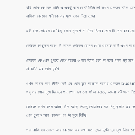
যাই হোক কোয়েল শুটিং এ একটু বসে রেস্ট নিচ্ছিলো তখন একজন স্টাফ এস
নায়িকা কোয়েল মল্লিক এর মুখে ধোন দিয়ে চোদা
এই বলে কোয়েল কে কিছু বলার সুযোগ না দিয়ে নিজের ধোন টা বের করে সো
কোয়েল কিছুক্ষন আগে ই অনেক লোকের চোদন খেয়ে এসেছে তাই এখন আর ধ
কোয়েল কে ধোন চুষতে দেখে আরো ৩ জন স্টাফ চলে আসলো বলল ম্যাডাম
না আমি এর ধোন চুষছি
এখন আমার আর টাইম নেই এর ধোন চুষে আমাকে আবার একজন bussin
শুধু ওর ধোন চুষে দিচ্ছেন গুদ পোদ দুধ তো ফাঁকা রয়েছে আমরা ওইগুলো ন
কোয়েল তখন বলল আচ্ছা ঠিক আছে কিন্তু তোমাদের মত নিচু ক্লাস এর 
ধোন ঢুকাও আর একজন এর টা চুষে দিচ্ছি।
ওরা রাজি হয় গেলো আর কোয়েল এর কথা মত দুজন দুটো দুধ মুখে নিয়ে