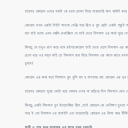
তারপর কোয়েল ওদের সবাই কে চরম চোষণ দিয়ে তারাতারি মাল আউট করে দি
কোয়েল তখন একটা টাইট পাতলা গেঞ্জি পরে ছিল র খুব ছোট একটা প্যান্ট
মত থাই গুলো এমন সেক্সি দেখাচ্ছিল যে তাই দেখে নিসপাল এর মাথা ঘুরে 
কিন্তু সে তবুও রাগ করে বসে রইল।কোয়েল তাই দেখে হেসে নিসপাল এর কাছ
চেপে ধরে ওর মসৃন থাই তে নিসপাল হাথ দিয়ে নিসপাল এর কানে কানে 
চুদবে।
কোয়েল এর কথা শুনে নিসপাল খুব খুশি হল র পাগলের মত কোয়েল এর
তারপর কোয়েল পুরো নেংটা হয়ে সোফর ওপর পা ছড়িয়ে দিল নিসপাল ধোন বে
কিন্তুু এমনি নিসপাল খুব উত্তেজিত ছিল ,তাই কোয়েল কে বেশিক্ষণ চুদত
পরে ই তো নিসপাল এর ফ্লাইট এত তাড়াতাড়ি কোয়েল এর ভিসা আর টিকিট
সাথী ও তার বন্ধু সরোয়ার এর সাথে গরম চুদাচুদি