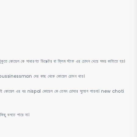
নায়িকা
কোয়েল
মল্লিক
এর
মুখে
ধোন
দিয়ে
ুকুতে কোয়েল কে সাধারণত ডিরেক্টর বা ফ্লিম স্টাফ এর চোদন খেয়ে সময় কাটাতে হয়।
চোদা
ভিন্ন bussinessman দের কাছ থেকে কোয়েল চোদন খায়।
 ,তাই কোয়েল এর বর nispal কোয়েল কে তেমন চোদার সুযোগ পায়না। new choti
িছু বলতে পারে না।