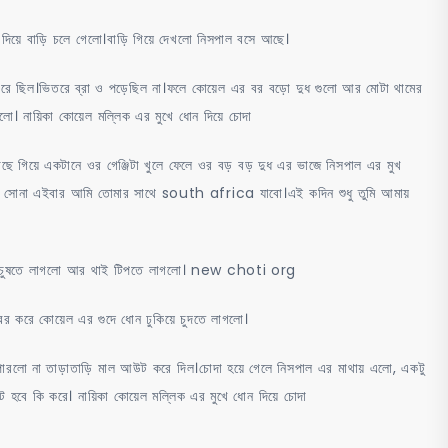
য়ে বাড়ি চলে গেলো।বাড়ি গিয়ে দেখলো নিসপাল বসে আছে।
 পরে ছিল।ভিতরে ব্রা ও পড়েছিল না।ফলে কোয়েল এর বর বড়ো দুধ গুলো আর মোটা থামের
গেলো। নায়িকা কোয়েল মল্লিক এর মুখে ধোন দিয়ে চোদা
ে গিয়ে একটানে ওর গেঞ্জিটা খুলে ফেলে ওর বড় বড় দুধ এর ভাজে নিসপাল এর মুখ
বলল সোনা এইবার আমি তোমার সাথে south africa যাবো।এই কদিন শুধু তুমি আমায়
 দুধ চুষতে লাগলো আর থাই টিপতে লাগলো। new choti org
র করে কোয়েল এর গুদে ধোন ঢুকিয়ে চুদতে লাগলো।
ে পারলো না তাড়াতাড়ি মাল আউট করে দিল।চোদা হয়ে গেলে নিসপাল এর মাথায় এলো, একটু
 হবে কি করে। নায়িকা কোয়েল মল্লিক এর মুখে ধোন দিয়ে চোদা