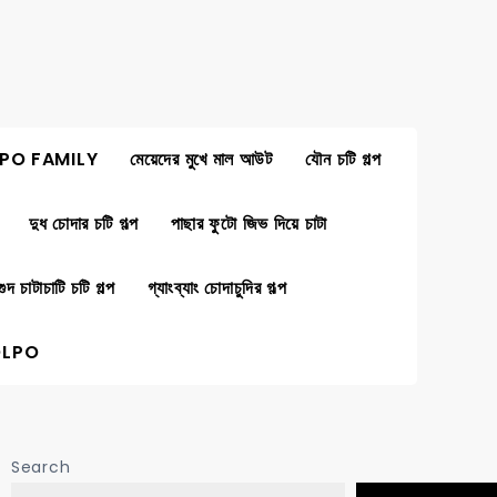
PO FAMILY
মেয়েদের মুখে মাল আউট
যৌন চটি গল্প
দুধ চোদার চটি গল্প
পাছার ফুটো জিভ দিয়ে চাটা
গুদ চাটাচাটি চটি গল্প
গ্যাংব্যাং চোদাচুদির গল্প
OLPO
Search