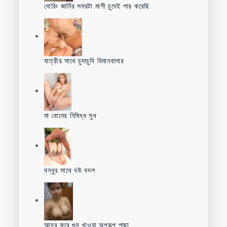
বোরিং জার্নির সময়টা মাগী চুদেই পার করেছি
যাত্রীর সাথে চুদাচুদি বিমানবালার
মা বোনের নিষিদ্ধ সুখ
বন্ধুর সাথে বউ বদল
আদর করে গুদ খাওয়া অপরূপ পাছা