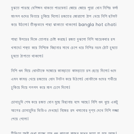
বুঝতে পারছে বেশিক্ষন থাকতে পারবেনা। জোরে জোরে পুরো ধোন নিশির ফর্সা
মাংসল গুদের ভিতরে ঢুকিয়ে দিলো। রজতের জোরালো ঠাপ খেয়ে নিশি ছটফট
করে উঠলো। তীব্রভাবে পাছা ঝাকাতে থাকলো। bangla hot choti
পাছা উপরের দিকে তোলার চেষ্টা করছে। রজত বুঝলো নিশি আরেকবার রস
খসাবে। শক্ত করে নিশিকে বিছানার সাথে চেপে ধরে নিশির নরম ঠোট চুষতে
চুষতে ঠাপাতে থাকলো।
নিশি গুদ দিয়ে ধোনটাকে সজোরে কামড়াতে কামড়াতে রস ছেড়ে দিলো। গুদে
এমন কামড় খেয়ে রজতের ধোন টনটন করে উঠলো। ধোনটাকে গুদের গভীরে
ঢুকিয়ে দিয়ে গলগল করে মাল ঢেলে দিলো।
চোদাচুদি শেষ করে রজত ধোন মুছে বিছানায় বসে আছে। নিশি গুদ ধুয়ে একটু
আগের চোদাচুদির ভিডিও দেখছে। নিজের রস খসানোর দৃশ্য দেখে নিশি লজ্জা
পেয়ে গেলো।
টিভিতে স্পষ্ট দেখা যাচ্ছে তার গুদ কাতলা মাছের মুখের মতো হা হয়ে আছে।