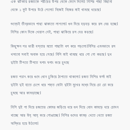
এক ঝটকায় রজতকে শরীরের উপর থেকে ফেলে দিলো। নিশির পাছা বিছানা
থেকে ১ ফুট উপরে উঠে গেলো। নিজেই নিজের মাই খামছে ধরেছে।
শুন্যেই তীব্রভাবে পাছা ঝাকাতে লাগলো। গুদ দিয়ে হড়হড় করে রস বের হচ্ছে।
নিশির কোন দিকে খেয়াল নেই, পাছা ঝাকিয়ে রস বের করছে।
কিছুক্ষন পর ভারী বস্তার মতো পাছাটা ধপ করে পড়লো।নিশির এমনভাবে রস
খসানো সবাই অবাক হয়ে গেছে। নিশি মাই খামছে ধরে গো গো করছে। দুধ
দুইটা টিপতে টিপতে ঘপাং ঘপাং করে চুদছে
রজত পচাৎ করে গুদে ধোন ঢুকিয়ে ঠাপাতে থাকলো। রজত নিশির ফর্সা মাই
দুইটা দুই হাতে চেপে ধরে শক্ত বোটা দুইটা মুখের মধ্যে নিয়ে চো চো করে
চুষছে আর কামড়াচ্ছে।
নিশি দুই পা দিয়ে রজতের কোমর জড়িয়ে ধরে গুদ দিয়ে ধোন কামড়ে ধরে চোদন
খাচ্ছে আর উহ্‌ আহ্‌ করে গোঙাচ্ছে। নিশির গুদের কামড় খেতে খেতে রজত
অস্থির হয়ে উঠলো।