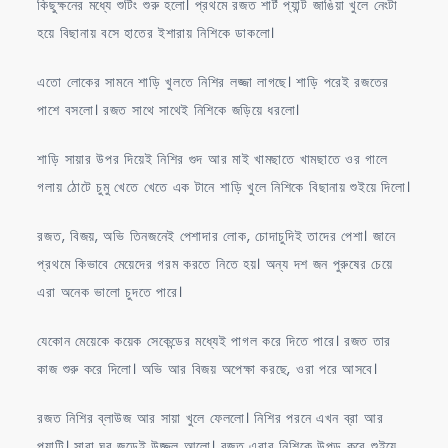
কিছুক্ষনের মধ্যে শুটিং শুরু হলো। প্রথমে রজত শার্ট প্যান্ট জাঙিয়া খুলে নেংটা
হয়ে বিছানায় বসে হাতের ইশারায় নিশিকে ডাকলো।
এতো লোকের সামনে শাড়ি খুলতে নিশির লজ্জা লাগছে। শাড়ি পরেই রজতের
পাশে বসলো। রজত সাথে সাথেই নিশিকে জড়িয়ে ধরলো।
শাড়ি সায়ার উপর দিয়েই নিশির গুদ আর মাই খামছাতে খামছাতে ওর গালে
গলায় ঠোটে চুমু খেতে খেতে এক টানে শাড়ি খুলে নিশিকে বিছানায় শুইয়ে দিলো।
রজত, বিজয়, অভি তিনজনেই পেশাদার লোক, চোদাচুদিই তাদের পেশা। জানে
প্রথমে কিভাবে মেয়েদের গরম করতে নিতে হয়। অন্য দশ জন পুরুষের চেয়ে
এরা অনেক ভালো চুদতে পারে।
যেকোন মেয়েকে কয়েক সেকেন্ডের মধ্যেই পাগল করে দিতে পারে। রজত তার
কাজ শুরু করে দিলো। অভি আর বিজয় অপেক্ষা করছে, ওরা পরে আসবে।
রজত নিশির ব্লাউজ আর সায়া খুলে ফেললো। নিশির পরনে এখন ব্রা আর
প্যান্টি। সারা ঘর জুড়েই উজ্জল আলো। রজত এবার নিশিকে উপুড় করে শুইয়ে