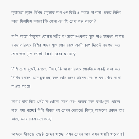
ক্যামেরা ম্যান নিশির রক্তাভ লাল গুদ ভিডিও করতে লাগলো। রজত নিশির
কানে ফিসফিস করলো।কি সোনা এখনই চোদা শুরু করবো?
নাকি আরো কিছুক্ষন তোমার শরীর রগড়াবো?একবার চুদে নাও তারপর আবার
রগড়াও।রজত নিশির গুদের মুখে ধোন রেখে একটা চাপ দিতেই পড়পড় করে
ধোন গুদে ঢুকে গেলো। hot sex story
নিশি চোখ বুজেই বললো, “আহ্‌ কি আরাম।রজত ধোনটাকে একটু বাকা করে
নিশির রসালো গুদে ঢুকাচ্ছে ফলে ধোন গুদের মাংসল দেয়ালে ঘষা খেয়ে আসা
যাওয়া করছে।
আবার হাত দিয়ে গুদটাকে ধোনের সাথে চেপে ধরেছে ফলে ভগাঙ্কুর ধোনের
সাথে ঘষা খাচ্ছে। নিশি জীবনে বহু চোদন খেয়েছে। কিন্তু আজকের চোদন তার
কাছে অন্য রকম মনে হচ্ছে।
আজকে জীবনের শ্রেষ্ঠ চোদন খাচ্ছে, এমন চোদন আর কখন খায়নি খাবেওনা।