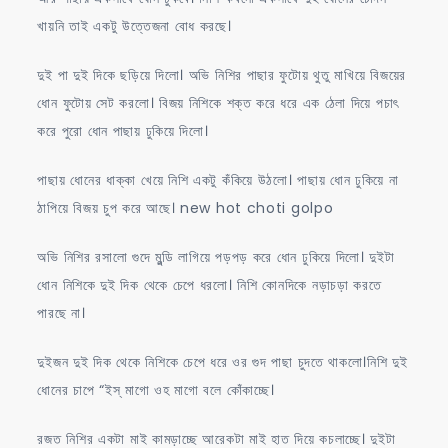
খায়নি তাই একটু উত্তেজনা বোধ করছে।
দুই পা দুই দিকে ছড়িয়ে দিলো। অভি নিশির পাছার ফুটোয় থুতু মাখিয়ে বিজয়ের
ধোন ফুটোয় সেট করলো। বিজয় নিশিকে শক্ত করে ধরে এক ঠেলা দিয়ে পচাৎ
করে পুরো ধোন পাছায় ঢুকিয়ে দিলো।
পাছায় ধোনের ধাক্কা খেয়ে নিশি একটু কঁকিয়ে উঠলো। পাছায় ধোন ঢুকিয়ে না
ঠাপিয়ে বিজয় চুপ করে আছে। new hot choti golpo
অভি নিশির রসালো গুদে মুন্ডি লাগিয়ে পড়পড় করে ধোন ঢুকিয়ে দিলো। দুইটা
ধোন নিশিকে দুই দিক থেকে চেপে ধরলো। নিশি কোনদিকে নড়াচড়া করতে
পারছে না।
দুইজন দুই দিক থেকে নিশিকে চেপে ধরে ওর গুদ পাছা চুদতে থাকলো।নিশি দুই
ধোনের চাপে “ইস্‌ মাগো ওহ মাগো বলে কোঁকাচ্ছে।
রজত নিশির একটা মাই কামড়াচ্ছে আরেকটা মাই হাত দিয়ে কচলাচ্ছে। দুইটা