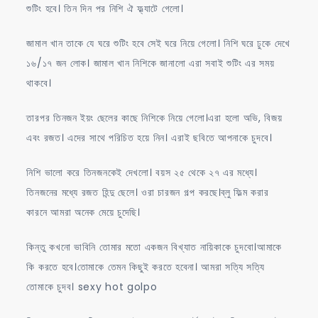
শুটিং হবে। তিন দিন পর নিশি ঐ ফ্ল্যাটে গেলো।
জামাল খান তাকে যে ঘরে শুটিং হবে সেই ঘরে নিয়ে গেলো। নিশি ঘরে ঢুকে দেখে
১৬/১৭ জন লোক। জামাল খান নিশিকে জানালো এরা সবাই শুটিং এর সময়
থাকবে।
তারপর তিনজন ইয়ং ছেলের কাছে নিশিকে নিয়ে গেলো।এরা হলো অভি, বিজয়
এবং রজত। এদের সাথে পরিচিত হয়ে নিন। এরাই ছবিতে আপনাকে চুদবে।
নিশি ভালো করে তিনজনকেই দেখলো। বয়স ২৫ থেকে ২৭ এর মধ্যে।
তিনজনের মধ্যে রজত হিন্দু ছেলে। ওরা চারজন গল্প করছে।ব্লু ফিল্ম করার
কারনে আমরা অনেক মেয়ে চুদেছি।
কিন্তু কখনো ভাবিনি তোমার মতো একজন বিখ্যাত নায়িকাকে চুদবো।আমাকে
কি করতে হবে।তোমাকে তেমন কিছুই করতে হবেনা। আমরা সত্যি সত্যি
তোমাকে চুদব। sexy hot golpo