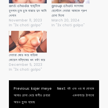
anti choda অ্যান্টিকে
group choti কলেজের
চুদলাম চুষে চুষে বাচ্চার দুদ আমি
হোস্টেলে নেতারা আমাকে গ্রুপ
খেলাম
চোদা দিলো
November 11, 2023
March 20, 2024
In "3x choti golpo"
In "3x choti golpo"
নেতারা জোর করে নায়িকা
কোয়েল মল্লিকের গুদ ধর্ষণ করে
December 5, 2023
In "3x choti golpo"
Post
Previous:
kajer meye
Next:
বউ এবং ওর মা বোনকে
আমার চোদা খেয়ে মাগীর চেহারা
একনাগাড়ে ঠাপানো
navigation
আরও সুন্দর হয়েছে