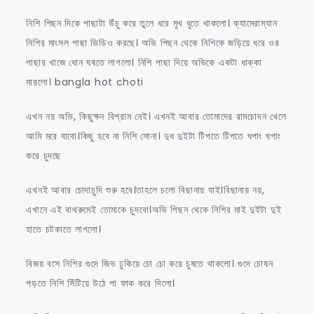
নিশি পিছন দিকে পাছাটা উঁচু করে তুলে ধরে মুখ ধুতে থাকলো। ক্যামেরাম্যান
নিশির মাংসল পাছা ভিডিও করছে। অভি পিছন থেকে নিশিকে জড়িয়ে ধরে ওর
পাছার খাজে ধোন ঘষতে লাগলো। নিশি পাছা দিয়ে অভিকে একটা ধাক্কা
মারলো। bangla hot choti
এখন নয় অভি, কিছুক্ষন বিশ্রাম নেই। এখনই আবার তোমাদের রামচোদন খেলে
আমি মরে যাবো।কিছু হবে না নিশি সোনা। দুধ দুইটা টিপতে টিপতে ঘপাং ঘপাং
করে চুদছে
এখনই আবার চোদাচুদি শুরু হবে।তাহলে চলো বিছানায় যাই।বিছানায় নয়,
এখানে এই বাথরুমেই তোমাকে চুদবো।অভি পিছন থেকে নিশির মাই দুইটা দুই
হাতে চটকাতে লাগলো।
বিজয় বসে নিশির গুদে জিভ ঢুকিয়ে চো চো করে চুষতে থাকলো। গুদে চোষন
পড়তে নিশি সিঁটিয়ে উঠে পা ফাক করে দিলো।