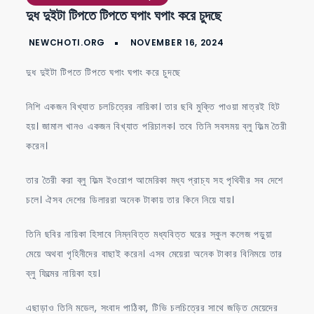
দুধ দুইটা টিপতে টিপতে ঘপাং ঘপাং করে চুদছে
টিপতে
টিপতে
ঘপাং
দুধ দুইটা টিপতে টিপতে ঘপাং ঘপাং করে চুদছে
ঘপাং
করে
নিশি একজন বিখ্যাত চলচিত্রের নায়িকা। তার ছবি মুক্তি পাওয়া মাত্রই হিট
চুদছে
হয়। জামাল খানও একজন বিখ্যাত পরিচালক। তবে তিনি সবসময় ব্লু ফিল্ম তৈরী
করেন।
তার তৈরী করা ব্লু ফিল্ম ইওরোপ আমেরিকা মধ্য প্রাচ্য সহ পৃথিবীর সব দেশে
চলে। ঐসব দেশের ডিলাররা অনেক টাকায় তার কিনে নিয়ে যায়।
তিনি ছবির নায়িকা হিসাবে নিম্নবিত্ত মধ্যবিত্ত ঘরের স্কুল কলেজ পড়ুয়া
মেয়ে অথবা গৃহিনীদের বাছাই করেন। এসব মেয়েরা অনেক টাকার বিনিময়ে তার
ব্লু ফিল্মের নায়িকা হয়।
এছাড়াও তিনি মডেল, সংবাদ পাঠিকা, টিভি চলচিত্রের সাথে জড়িত মেয়েদের