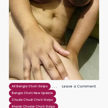
,
,
,
Leave a Comment
All Bangla Choti Golpo
on
Bangla Choti New Update
দুধ
Chuda Chudi Choti Golpo
দুইটা
Khanki Chodar Choti Golpo