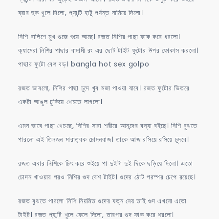
ব্রার হুক খুলে দিলো, প্যান্টি হাটু পর্যন্ত নামিয়ে দিলো।
নিশি বালিশে মুখ গুজে শুয়ে আছে। রজত নিশির পাছা ফাক করে ধরলো।
ক্যামেরা নিশির পাছার বাদামী রং এর ছোট টাইট ফুটোর উপর ফোকাস করলো।
পাছার ফুটো বেশ বড়। bangla hot sex golpo
রজত ভাবলো, নিশির পাছা চুদে খুব মজা পাওয়া যাবে। রজত ফুটোর ভিতরে
একটা আঙুল ঢুকিয়ে খেচতে লাগলো।
এমন ভাবে পাছা খেচছে, নিশির সারা শরীরে আনন্দের বন্যা বইছে। নিশি বুঝতে
পারলো এই তিনজন মারাত্বক চোদনবাজ। তাকে আজ রসিয়ে রসিয়ে চুদবে।
রজত এবার নিশিকে চিৎ করে শুইয়ে পা দুইটা দুই দিকে ছড়িয়ে দিলো। এতো
চোদন খাওয়ার পরও নিশির গুদ বেশ টাইট। গুদের ঠোট পরস্পর চেপে রয়েছে।
রজত বুঝতে পারলো নিশি নিয়মিত গুদের যত্ন নেয় তাই গুদ এখনো এতো
টাইট। রজত প্যান্টি খুলে ফেলে দিলো, তারপর গুদ ফাক করে ধরলো।