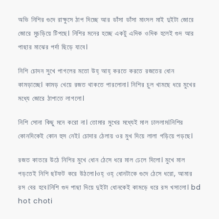
অভি নিশির গুদে রাক্ষুসে ঠাপ দিচ্ছে আর ডাঁসা ডাঁসা মাংসল মাই দুইটা জোরে
জোরে মুচড়িয়ে টিপছে। নিশির মনের হচ্ছে একটু এদিক ওদিক হলেই গুদ আর
পাছার মাঝের পর্দা ছিড়ে যাবে।
নিশি চোদন সুখে পাগলের মতো উহ্‌ আহ্‌ করতে করতে রজতের ধোন
কামড়াচ্ছে। কামড় খেয়ে রজত থাকতে পারলোনা। নিশির চুল খামছে ধরে মুখের
মধ্যে জোরে ঠাপাতে লাগলো।
নিশি সোনা কিছু মনে করো না। তোমার মুখের মধ্যেই মাল ঢাললাম।নিশির
কোনদিকেই কোন হুস নেই। চোদার ঠেলায় ওর মুখ দিয়ে লালা গড়িয়ে পড়ছে।
রজত কাতরে উঠে নিশির মুখে ধোন ঠেসে ধরে মাল ঢেলে দিলো। মুখে মাল
পড়তেই নিশি ছটফট করে উঠলো।ওহ্‌ ওহ্‌ ধোনটাকে গুদে ঠেসে ধরো, আমার
রস বের হবে।নিশি গুদ পাছা দিয়ে দুইটা ধোনকেই কামড়ে ধরে রস খসালো। bd
hot choti