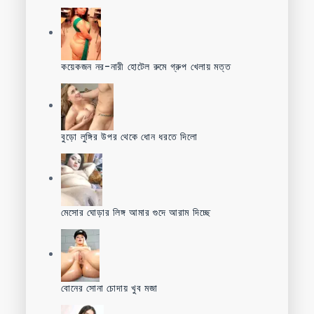
কয়েকজন নর-নারী হোটেল রুমে গ্রুপ খেলায় মত্ত
বুড়ো লুঙ্গির উপর থেকে ধোন ধরতে দিলো
মেসোর ঘোড়ার লিঙ্গ আমার গুদে আরাম দিচ্ছে
বোনের সোনা চোদায় খুব মজা