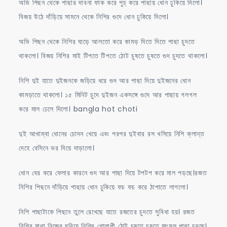
অভি পিছন থেকে পাছার দাবনা ফাক করে পুচ্‌ করে পাছায় ধোন ঢুকিয়ে দিলো।
বিজয় উঠে দাঁড়িয়ে সামনে থেকে নিশির গুদে ধোন ঢুকিয়ে দিলো।
অভি পিছন থেকে নিশির ঘাড়ে আলতো করে কামড় দিতে দিতে পাছা চুদতে
থাকলো। বিজয় নিশির মাই টিপতে টিপতে ঠোট চুষতে চুষতে গুদ চুদতে থাকলো।
নিশি দুই হাতে দুইজনকে জড়িয়ে ধরে গুদ আর পাছা দিয়ে দুইজনের ধোন
কামড়াতে থাকলো। ১৫ মিনিট চুদে দুইজন একসঙ্গে গুদে আর পাছায় গলগল
করে মাল ঢেলে দিলো। bangla hot choti
দুই আখাম্বা ধোনের চোদন খেয়ে এবং পরপর দুইবার রস খসিয়ে নিশি ক্লান্ত
দেহে বেসিনে ভর দিয়ে দাড়ালো।
ধোন বের করে ফেলার কারনে গুদ আর পাছা দিয়ে টপটপ করে মাল পড়ছে।রজত
নিশির পিছনে দাঁড়িয়ে পাছায় ধোন ঢুকিয়ে ফচ ফচ করে ঠাপাতে লাগলো।
নিশি পাছাটাকে পিছনে তুলে রেখেছে যাতে রজতের চুদতে সুবিধা হয়। রজত
নিশির মাথা নিজের ঘুরিয়ে নিশির গোলাপী ঠোট চুষতে চুষতে মাংসল পাছা চুদছে।