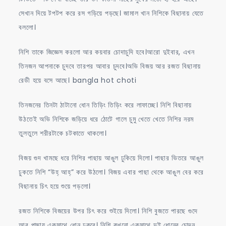
সেখান দিয়ে টপটপ করে রস গড়িয়ে পড়ছে। জামাল খান নিশিকে বিছানায় যেতে
বললো।
নিশি তাকে জিজ্ঞেস করলো আর কয়বার চোদাচুদি হবে।আরো দুইবার, এখন
তিনজন আপনাকে চুদবে তারপর আবার চুদবে।অভি বিজয় আর রজত বিছানায়
রেডী হয়ে বসে আছে। bangla hot choti
তিনজনের তিনটা ঠাটানো ধোন তিড়িং তিড়িং করে লাফাচ্ছে। নিশি বিছানায়
উঠতেই অভি নিশিকে জড়িয়ে ধরে ঠোটে গালে চুমু খেতে খেতে নিশির নরম
তুলতুলে শরীরটাকে চটকাতে থাকলো।
বিজয় গুদ খামছে ধরে নিশির পাছায় আঙুল ঢুকিয়ে দিলো। পাছার ভিতরে আঙুল
ঢুকতে নিশি “উহ্‌ আহ্”‌ করে উঠলো। বিজয় এবার পাছা থেকে আঙুল বের করে
বিছানায় চিৎ হয়ে শুয়ে পড়লো।
রজত নিশিকে বিজয়ের উপর চিৎ করে শুইয়ে দিলো। নিশি বুজতে পারছে গুদে
আর পাছায় একসাথে ধোন ঢুকবে। নিশি কখনো একসাথে দুই ধোনের চোদন