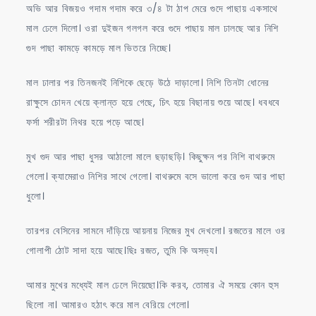
অভি আর বিজয়ও গদাম গদাম করে ৩/৪ টা ঠাপ মেরে গুদে পাছায় একসাথে
মাল ঢেলে দিলো। ওরা দুইজন গলগল করে গুদে পাছায় মাল ঢালছে আর নিশি
গুদ পাছা কামড়ে কামড়ে মাল ভিতরে নিচ্ছে।
মাল ঢালার পর তিনজনই নিশিকে ছেড়ে উঠে দাড়ালো। নিশি তিনটা ধোনের
রাক্ষুসে চোদন খেয়ে ক্লান্ত হয়ে গেছে, চিৎ হয়ে বিছানায় শুয়ে আছে। ধবধবে
ফর্সা শরীরটা নিথর হয়ে পড়ে আছে।
মুখ গুদ আর পাছা ধুসর আঠালো মালে ছড়াছড়ি। কিছুক্ষন পর নিশি বাথরুমে
গেলো। ক্যামেরাও নিশির সাথে গেলো। বাথরুমে বসে ভালো করে গুদ আর পাছা
ধুলো।
তারপর বেসিনের সামনে দাঁড়িয়ে আয়নায় নিজের মুখ দেখলো। রজতের মালে ওর
গোলাপী ঠোট সাদা হয়ে আছে।ছিঃ রজত, তুমি কি অসভ্য।
আমার মুখের মধ্যেই মাল ঢেলে দিয়েছো।কি করব, তোমার ঐ সময়ে কোন হুস
ছিলো না। আমারও হঠাৎ করে মাল বেরিয়ে গেলো।