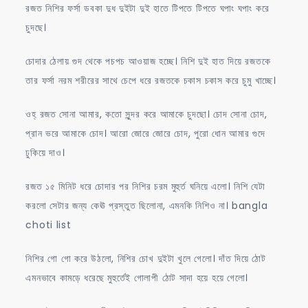
রজত নিশির ফর্সা ডবকা দুধ দুইটা দুই হাতে টিপতে টিপতে ঘপাং ঘপাং করে
চুদছে।
চোদার ঠেলায় গুদ থেকে পচপচ আওয়াজ হচ্ছে। নিশি দুই হাত দিয়ে রজতকে
তার ফর্সা নরম শরীরের সাথে চেপে ধরে রজতকে চকাস চকাস করে চুমু খাচ্ছে।
ওহ্‌ রজত সোনা আমার, কতো সুন্দর করে আমাকে চুদছো। চোদ সোনা চোদ,
প্রান ভরে আমাকে চোদ। আরো জোরে জোরে চোদ, পুরো ধোন আমার গুদে
ঢুকিয়ে দাও।
রজত ১৫ মিনিট ধরে চোদার পর নিশির চরম মুহুর্ত ঘনিয়ে এলো। নিশি যেটা
করলো সেটার জন্য কেঊ প্রস্তুত ছিলোনা, এমনকি নিশিও না। bangla
choti list
নিশির গো গো করে উঠলো, নিশির চোখ দুইটা খুলে গেলো। দাঁত দিয়ে ঠোট
এমনভাবে কামড়ে ধরেছে মুহুর্তেই গোলাপী ঠোট সাদা হয়ে হয়ে গেলো।