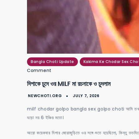
Bangla Choti Update
Kakima Ke Chodar Sex Cho
on
Comment
দিশাকে
দিশাকে চুদে ওর MILF মা রচনাকে ও চুদলাম
চুদে
ওর
MILF
milf chodar golpo bangla sex golpo choti আমি তখন 26 বছ
মা
বড়ো নয় 6 ইঞ্চির মতো।
রচনাকে
ও
আরো কয়েকবার দিশার জোরাজুড়িতে ওর সঙ্গে শুতে হয়েছিলো, কিন্তু ততদ