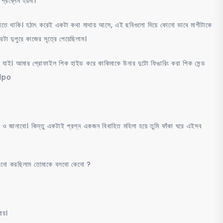
্রব্লেম হয়না।
খেতে থাকি। হঠাৎ করেই একটা কথা মাথায় আসে, এই ছবিগুলো দিয়ে কোনো ভাবে মাগীটাকে
া দুপুরে কাজের সূত্রে পেয়েছিলাম।
যাই। আমার প্রোফাইল পিক হাইড করে কাকিমাকে উনার দুটো ফিঙারিং করা পিক সেন্ড
olpo
 জানাবো। কিন্তু একটাই প্রশ্ন একজন বিবাহিত মহিলা হয়ে তুমি ফাঁকা ঘরে এইসব
কেনো করছিলাম তোমাকে বলবো কেনো ?
ায়।