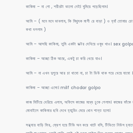
কাকিমা – না গো , শরীরটা ভালো নেই। ঘুমিয়ে পড়েছিলাম।
আমি – ( মনে মনে ভাবলাম, কি মিথ্যুক মাগী রে বাড়া ) ও হ্যাঁ তোমা
কথা বললাম )
আমি – আসছি কাকিমা, তুমি একটা ডক্টর দেখিয়ে ওষুধ খাও। sex golp
কাকিমা – আচ্ছা ঠিক আছে, একটু চা করি খেয়ে যাও।
আমি – না এখন দুপুরে আর চা খাবো না, চা টা ডিউ থাক পরে খেয়ে যাবো
কাকিমা – আচ্ছা এসো। milf chodar golpo
কাজ মিটিয়ে বেরিয়ে এলাম, অফিসে কাজের মধ্যে ঢুকে গেলাম। কাজের ফাঁক
মোবাইলে কাকিমার ছবি দেখে হ্যান্ডিং মেরে ধোন শান্ত হলো।
সন্ধ্যায় বাড়ি ফির, ফ্রেশ হয়ে টিভি অন করে খাটে বসি, টিভিতে নিউস চ্যান