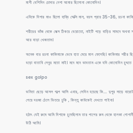
চুদলাম
মাগী বেশিদিন চোদার নেশা আমার ছিলোনা কোনোদিন।
এদিকে দিশার মাও ছিলো হাব্বি সেক্সি মাল, বয়স প্রায় 35-36, রচনা ক
শরীরের ভাঁজ থেকে সেক্স ঠিকরে বেরোতো, নাইটি পড়ে বাড়ির সামনে অথব
আর বাড়া খেজতাম।
অনেক বার রচনা কাকিমাকে ভেবে হাত মেরে মাল ফেলেছি। কাকিমার শরীর ছি
বড়ো বাতাবি লেবুর মতো মাই। মনে মনে ভাবতাম একে যদি কোনোদিন চুদ
sex golpo
ভনিতা ছেড়ে আসল গল্পে আসি এবার, সেদিন হয়েছে কি…. দুপুর সাড়ে বার
পেয়ে দরজা ঠেলে ভিতরে ঢুকি , কিন্তু কাউকেই দেখতে পাইনা।
হঠাৎ যেই রুমে আমি দিশাকে চুদেছিলাম তার পাশের রুম থেকে হালকা গোগা
উঠি আমি।