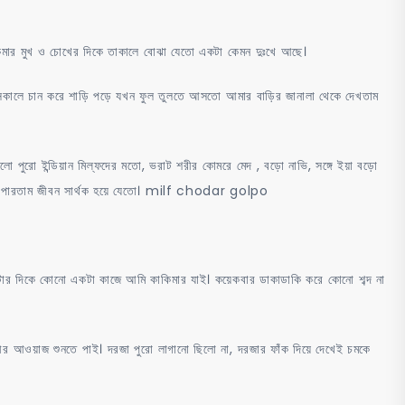
াকিমার মুখ ও চোখের দিকে তাকালে বোঝা যেতো একটা কেমন দুঃখে আছে।
া সকালে চান করে শাড়ি পড়ে যখন ফুল তুলতে আসতো আমার বাড়ির জানালা থেকে দেখতাম
লো পুরো ইন্ডিয়ান মিল্ফদের মতো, ভরাট শরীর কোমরে মেদ , বড়ো নাভি, সঙ্গে ইয়া বড়ো
্দতে পারতাম জীবন সার্থক হয়ে যেতো। milf chodar golpo
োটার দিকে কোনো একটা কাজে আমি কাকিমার যাই। কয়েকবার ডাকাডাকি করে কোনো শব্দ না
নীর আওয়াজ শুনতে পাই। দরজা পুরো লাগানো ছিলো না, দরজার ফাঁক দিয়ে দেখেই চমকে