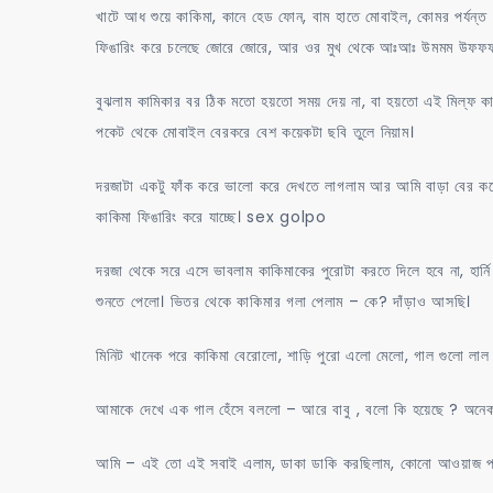
খাটে আধ শুয়ে কাকিমা, কানে হেড ফোন, বাম হাতে মোবাইল, কোমর পর্যন্ত শাড়
ফিঙারিং করে চলেছে জোরে জোরে, আর ওর মুখ থেকে আঃআঃ উমমম উফফফ
বুঝলাম কামিকার বর ঠিক মতো হয়তো সময় দেয় না, বা হয়তো এই মিল্ফ কাকি
পকেট থেকে মোবাইল বেরকরে বেশ কয়েকটা ছবি তুলে নিয়াম।
দরজাটা একটু ফাঁক করে ভালো করে দেখতে লাগলাম আর আমি বাড়া বের করে 
কাকিমা ফিঙারিং করে যাচ্ছে। sex golpo
দরজা থেকে সরে এসে ভাবলাম কাকিমাকের পুরোটা করতে দিলে হবে না, হার্
শুনতে পেলো। ভিতর থেকে কাকিমার গলা পেলাম – কে? দাঁড়াও আসছি।
মিনিট খানেক পরে কাকিমা বেরোলো, শাড়ি পুরো এলো মেলো, গাল গুলো লাল 
আমাকে দেখে এক গাল হেঁসে বললো – আরে বাবু , বলো কি হয়েছে ? অনেক
আমি – এই তো এই সবাই এলাম, ডাকা ডাকি করছিলাম, কোনো আওয়াজ পাই