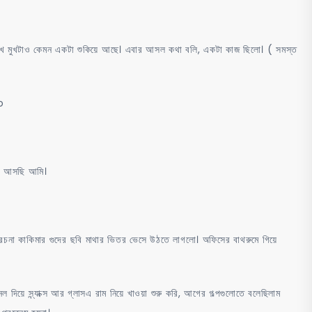
র চোখ মুখটাও কেমন একটা শুকিয়ে আছে। এবার আসল কথা বলি, একটা কাজ ছিলো। ( সমস্ত
o
 । আসছি আমি।
ে রচনা কাকিমার গুদের ছবি মাথার ভিতর ভেসে উঠতে লাগলো। অফিসের বাথরুমে গিয়ে
েল দিয়ে স্ন্যাক্স আর গ্লাসএ রাম নিয়ে খাওয়া শুরু করি, আগের গল্পগুলোতে বলেছিলাম