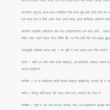
আমি হাওড়াতে একাই থাকি, তাই এই রকম লাইফ লিড করতে আমার তেমন প
মোবাইলে দুপুরের তোলা রচনা কাকিমার পিক গুলো জুম্ করে দেখি আর মদ 
বসে আনা যায় না কি? যেমন ভাবা তেমন কাজ, রচনা কাকিমার মোবাইল নম্বরট
মোবাইল নম্বরটা মোবাইলে সেভ করে হোয়াটসআপা চেক করে দেখি , পেয়েও 
করি। এবার ওয়েট করার পালা, মিনিট 15 পর পিক দুটো সীন হয়। sex g
সোজাসুজি কাকিমা প্রশ্ন করে – কে তুমি ? কথা থেকে পেলে পিক গুলো?
আমি – আমি কে সেটা সময় হলেই জানাবো, এই ছবিগুলো কোথায় পেলাম তা ও
কেনো করছিলে?
কাকিমা – সে যা করছিলাম আমি আমার বাড়িতে করছিলাম, তোমার কি ? 
আমি – কিন্তু আমি ছাড়া যদি অন্য কেউ দেখে ফেলতো কি হতো ?
কাকিমা – তুমি ও তো সেই দেখেই ফেললে, আর এখন ব্ল্যাকমেল করছো আম