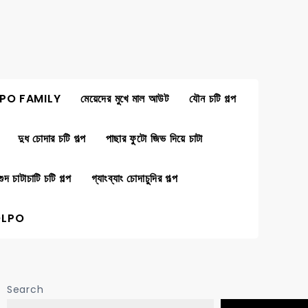
PO FAMILY
মেয়েদের মুখে মাল আউট
যৌন চটি গল্প
দুধ চোদার চটি গল্প
পাছার ফুটো জিভ দিয়ে চাটা
গুদ চাটাচাটি চটি গল্প
গ্যাংব্যাং চোদাচুদির গল্প
OLPO
Search