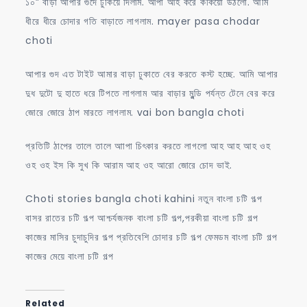
১০” বাড়া আপার গুদে ঢুকিয়ে দিলাম. আপা আহ করে কঁকিয়ো উঠলো. আমি
ধীরে ধীরে চোদার গতি বাড়াতে লাগলাম. mayer pasa chodar
choti
আপার গুদ এত টাইট আমার বাড়া ঢুকাতে বের করতে কস্ট হচ্ছে. আমি আপার
দুধ দুটো দু হাতে ধরে টিপতে লাগলাম আর বাড়ার মুন্ডি পর্যন্ত টেনে বের করে
জোরে জোরে ঠাপ মারতে লাগলাম. vai bon bangla choti
প্রতিটি ঠাপের তালে তালে আাপা চিৎকার করতে লাগলো আহ আহ আহ ওহ
ওহ ওহ ইস কি সুখ কি আরাম আহ ওহ আরো জোরে চোদ ভাই.
Choti stories bangla choti kahini নতুন বাংলা চটি গল্প
বাসর রাতের চটি গল্প আশ্চর্যজনক বাংলা চটি গল্প,পরকীয়া বাংলা চটি গল্প
কাজের মাসির চুদাচুদির গল্প প্রতিবেশি চোদার চটি গল্প ফেমডম বাংলা চটি গল্প
কাজের মেয়ে বাংলা চটি গল্প
Related