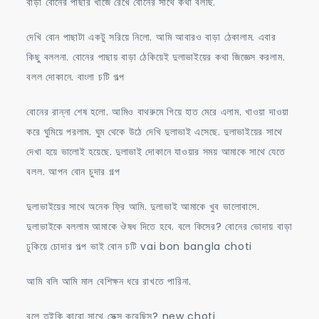
বাড়া বোনের পাছার খাঁজে রেখে বোনের সাথে কথা বলছি.
দেখি বোন পাছাটা একটু সরিয়ে নিলো. আমি আবারও বাড়া ঠেকালাম. এবার
কিছু বললনা. বোনের পাছায় বাড়া ঠেকিয়েই দুলাভাইয়ের কথা জিজ্ঞেস করলাম.
বলল দোকানে. বাংলা চটি গল্প
বোনের রান্না শেষ হলো. আমিও বাথরুমে গিয়ে হাত মেরে এলাম. খাওয়া দাওয়া
করে ঘুমিয়ে পরলাম. ঘুম থেকে উঠে দেখি দুলাভাই এসেছে. দুলাভাইয়ের সাথে
দেখা হয়ে ভালোই হয়েছে. দুলাভাই দোকানে যাওয়ার সময় আমাকে সাথে যেতে
বলল. আপন বোন চুদার গল্প
দুলাভাইয়ের সাথে অনেক ফ্রি আমি. দুলাভাই আমাকে খুব ভালোবাসে.
দুলাভাইকে বললাম আমাকে ঔষধ দিতে হবে. বলে কিসের? বোনের ভোদায় বাড়া
ঢুকিয়ে চোদার গল্প ভাই বোন চটি vai bon bangla choti
আমি বলি আমি মাল বেশিক্ষন ধরে রাখতে পারিনা.
বলে তুইকি কারো সাথে সেক্স করেছিস? new choti