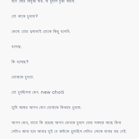
হাত মেরে কিবুঝা যায়. না চুদলে বুঝা যায়না.
তো কাকে চুদবো?
কেনো তোর দুলাভাই তোকে কিছু বলেনি.
বলেছে.
কি বলেছে?
তোমাকে চুদতে.
তো চুদছিসনা কেন. new choti
তুমি আমার আপন বোন তোমাকে কিভাবে চুদবো.
আপন বোন, তাতে কি হয়েছে আপন বোনকে চুদলে তোর সমস্যা আছে কিনা
সেটাও জানা হবে আবার তুই যে কাউকে চুদেছিস সেটাও লোকে যানার ভয় নেই.