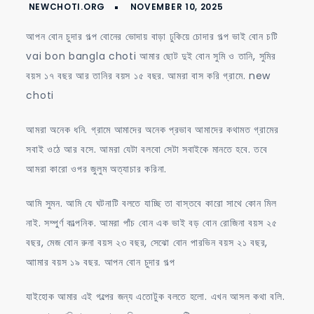
বোন
আপন বোন চুদার গল্প বোনের ভোদায় বাড়া ঢুকিয়ে চোদার গল্প ভাই বোন চটি
তোমার
vai bon bangla choti আমার ছোট দুই বোন সুমি ও তানি, সুমির
গুদ
বয়স ১৭ বছর আর তানির বয়স ১৫ বছর. আমরা বাস করি গ্রামে. new
কিভাবে
choti
চুদবো
আমরা অনেক ধনি. গ্রামে আমাদের অনেক প্রভাব আমাদের কথামত গ্রামের
সবাই ওঠে আর বসে. আমরা যেটা বলবো সেটা সবাইকে মানতে হবে. তবে
আমরা কারো ওপর জুলুম অত্যাচার করিনা.
আমি সুমন. আমি যে ঘটনাটি বলতে যাচ্ছি তা বাস্তবে কারো সাথে কোন মিল
নাই. সম্পুর্ণ কাল্পনিক. আমরা পাঁচ বোন এক ভাই বড় বোন রোজিনা বয়স ২৫
বছর, মেজ বোন রুনা বয়স ২৩ বছর, সেঝো বোন পারভিন বয়স ২১ বছর,
আামার বয়স ১৯ বছর. আপন বোন চুদার গল্প
যাইহোক আমার এই গল্পের জন্য এতোটুক বলতে হলো. এখন আসল কথা বলি.