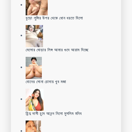
বুড়ো লুঙ্গির উপর থেকে ধোন ধরতে দিলো
মেসোর ঘোড়ার লিঙ্গ আমার গুদে আরাম দিচ্ছে
বোনের সোনা চোদায় খুব মজা
হিন্দু দাসী চুদে আনন্দ নিলো মুসলিম মনিব