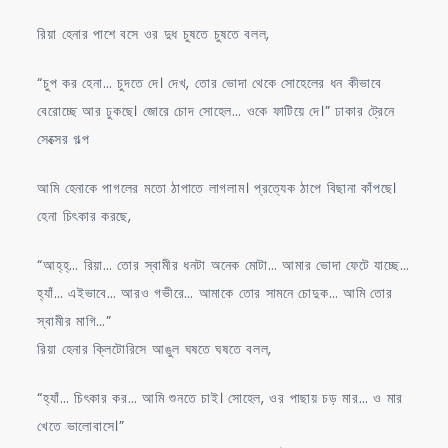
রিয়া হেনার পাশে বসে ওর দুধ চুষতে চুষতে বলল,
“চুপ কর হেনা… চুদতে দে। দেখ, তোর ভোদা থেকে সোহেলের ধন কীভাবে
বেরোচ্ছে আর ঢুকছে। জোরে চোদ সোহেল… ওকে ফাটিয়ে দে।” ঢাকার ট্রেনে
সেক্সের গল্প
আমি হেনাকে পাগলের মতো ঠাপাতে লাগলাম। প্রত্যেক ঠাপে বিছানা কাঁপছে।
হেনা চিৎকার করছে,
“আহ্‌হ্‌… রিয়া… তোর স্বামীর ধনটা অনেক মোটা… আমার ভোদা ফেটে যাচ্ছে…
হ্যাঁ… এইভাবে… আরও গভীরে… আমাকে তোর সামনে চোদুক… আমি তোর
স্বামীর মাগি…”
রিয়া হেনার ক্লিটোরিসে আঙুল ঘষতে ঘষতে বলল,
“হ্যাঁ… চিৎকার কর… আমি শুনতে চাই। সোহেল, ওর পাছায় চড় মার… ও মার
খেতে ভালোবাসে।”