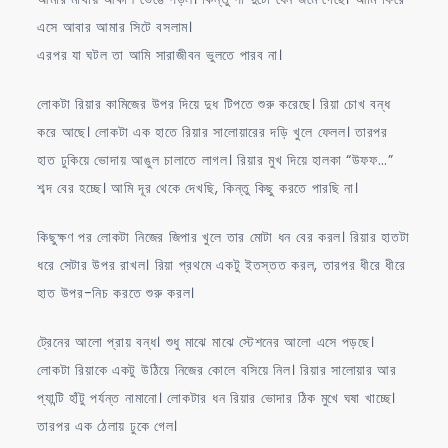
এসে আবার আমার সিটে বসলাম।
এরপর যা ঘটল তা আমি সারাজীবন ভুলতে পারব না।
লোকটা রিয়ার কামিজের উপর দিয়ে দুধ টিপতে শুরু করেছে। রিয়া চোখ বন্ধ
করে আছে। লোকটা এক হাতে রিয়ার সালোয়ারের দড়ি খুলে ফেলল। তারপর
হাত ঢুকিয়ে ভোদায় আঙুল চালাতে লাগল। রিয়ার মুখ দিয়ে হালকা “উফফ…”
শব্দ বের হচ্ছে। আমি দূর থেকে দেখছি, কিন্তু কিছু করতে পারছি না।
কিছুক্ষণ পর লোকটা নিজের জিপার খুলে তার মোটা ধন বের করল। রিয়ার হাতটা
ধরে সেটার উপর রাখল। রিয়া প্রথমে একটু ইতস্তত করল, তারপর ধীরে ধীরে
হাত উপর-নিচ করতে শুরু করল।
ট্রেনের আলো প্রায় বন্ধ। শুধু মাঝে মাঝে স্টেশনের আলো এসে পড়ছে।
লোকটা রিয়াকে একটু উঠিয়ে নিজের কোলে বসিয়ে নিল। রিয়ার সালোয়ার আর
প্যান্টি হাঁটু পর্যন্ত নামানো। লোকটার ধন রিয়ার ভোদার ঠিক মুখে ঘষা খাচ্ছে।
তারপর এক ঠেলায় ঢুকে গেল।