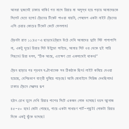
আমরা দুজনেই ঢাকায় থাকি। গত মাসে রিয়ার মা অসুস্থ হয়ে পড়ায় আমাদেরকে
সিলেট যেতে হলো। ট্রেনের টিকেট পাওয়া যায়নি, শেষমেশ একটা নাইট ট্রেনের
এসি চেয়ার কোচের টিকেট কেটে ফেললাম।
ট্রেনটা রাত ১১:৪৫-এ ছাড়বে।ট্রেনে উঠে দেখি আমাদের দুটো সিট পাশাপাশি
না, একটু দূরে। রিয়ার সিট উইন্ডো সাইডে, আমার সিট ওর থেকে দুই সারি
পিছনে। রিয়া বলল, “ঠিক আছে, এতক্ষণ তো একসাথেই থাকব।”
ট্রেন ছাড়ার পর প্রথম ঘণ্টাখানেক সব ঠিকঠাক ছিল। লাইট কমিয়ে দেওয়া
হয়েছে, বেশিরভাগ যাত্রী ঘুমিয়ে পড়েছে। আমি মোবাইলে সিরিজ দেখছিলাম।
ঢাকার ট্রেনে সেক্সের গল্প
হঠাৎ চোখ তুলে দেখি রিয়ার পাশের সিটে একজন লোক বসেছে। বয়স আন্দাজ
৪৫-৫০ হবে। মোটা গোছের, গায়ে একটা সাধারণ শার্ট-প্যান্ট। লোকটা রিয়ার
দিকে একটু ঝুঁকে বসেছে।