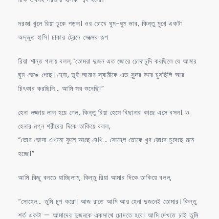
দরজা খুলে রিয়া ঢুকে পড়ল। ওর চোখে ঘুম-ঘুম ভাব, কিন্তু মুখে একটা
অদ্ভুত হাসি। ঢাকার ট্রেনে সেক্সের গল্প
রিয়া শান্ত গলায় বলল,“তোমরা দুজন এত জোরে চোদাচুদি করছিলে যে আমার
ঘুম ভেঙে গেছে। হেনা, তুই আমার স্বামীকে এত সুন্দর করে চুষছিলি আর
চিৎকার করছিলি… আমি সব শুনেছি।”
হেনা লজ্জায় লাল হয়ে গেল, কিন্তু রিয়া হেসে বিছানার কাছে এসে বসল। ও
হেনার নগ্ন শরীরের দিকে তাকিয়ে বলল,
“তোর ভোদা এখনো ফুলে আছে দেখি… সোহেল তোকে খুব জোরে চুদেছে মনে
হচ্ছে।”
আমি কিছু বলতে যাচ্ছিলাম, কিন্তু রিয়া আমার দিকে তাকিয়ে বলল,
“সোহেল… তুমি চুপ করো। আজ রাতে আমি আর হেনা দুজনেই তোমার। কিন্তু
শর্ত একটা — আমাদের দুজনকে একসাথে চোদতে হবে। আমি দেখতে চাই তুমি