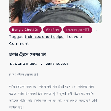
,
,
Bangla Choti Gf
যৌন চটি গল্প
রসালো গুদ চুদার কাহিনী
Tagged
train sex choti golpo
Leave a
on
Comment
ঢাকার
ঢাকার ট্রেনে সেক্সের গল্প
ট্রেনে
সেক্সের
গল্প
ঢাকার ট্রেনে সেক্সের গল্প
আমি সোহেল। বয়স ৩১। আমার স্ত্রী নাম রিয়া। বয়স ২৮। আমাদের বিয়ে
হয়েছে প্রায় তিন বছর। রিয়া দেখতে খুবই সুন্দর। ফর্সা গায়ের রং, মাঝারি
সাইজের শরীর, আর বিশেষ করে ওর দুধ আর পাছা দেখলে অনেকেরই চোখ
আটকে যায়।