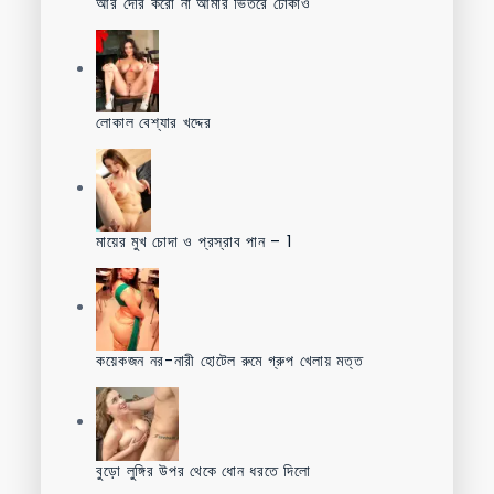
আর দেরি করো না আমার ভিতরে ঢোকাও
লোকাল বেশ্যার খদ্দের
মায়ের মুখ চোদা ও প্রস্রাব পান – 1
কয়েকজন নর-নারী হোটেল রুমে গ্রুপ খেলায় মত্ত
বুড়ো লুঙ্গির উপর থেকে ধোন ধরতে দিলো