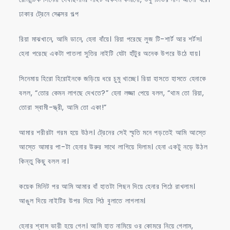
ঢাকার ট্রেনে সেক্সের গল্প
রিয়া মাঝখানে, আমি ডানে, হেনা বাঁয়ে। রিয়া পরেছে লুজ টি-শার্ট আর শর্টস।
হেনা পরেছে একটা পাতলা সুতির নাইটি যেটা হাঁটুর অনেক উপরে উঠে যায়।
সিনেমায় হিরো হিরোইনকে জড়িয়ে ধরে চুমু খাচ্ছে। রিয়া হাসতে হাসতে হেনাকে
বলল, “তোর কেমন লাগছে দেখতে?” হেনা লজ্জা পেয়ে বলল, “থাম তো রিয়া,
তোরা স্বামী-স্ত্রী, আমি তো একা!”
আমার শরীরটা গরম হয়ে উঠল। ট্রেনের সেই স্মৃতি মনে পড়তেই আমি আস্তে
আস্তে আমার পা-টা হেনার উরুর সাথে লাগিয়ে দিলাম। হেনা একটু নড়ে উঠল
কিন্তু কিছু বলল না।
কয়েক মিনিট পর আমি আমার বাঁ হাতটা পিছন দিয়ে হেনার পিঠে রাখলাম।
আঙুল দিয়ে নাইটির উপর দিয়ে পিঠ বুলাতে লাগলাম।
হেনার শ্বাস ভারী হয়ে গেল। আমি হাত নামিয়ে ওর কোমরে নিয়ে গেলাম,