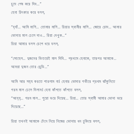
চুদে শেষ করে দিব…”
হেনা চিৎকার করে বলল,
“হ্যাঁ… আমি মাগি… তোমার মাগি… রিয়ার স্বামীর মাগি… জোরে চোদ… আমার
ভোদায় মাল ঢেলে দাও… রিয়া দেখুক…”
রিয়া আমার বলস চেপে ধরে বলল,
“সোহেল… দুজনের ভিতরেই মাল দিবি… প্রথমে হেনাকে, তারপর আমাকে…
আমরা দুজন তোর রেন্ডি…”
আমি আর সহ্য করতে পারলাম না। হেনার ভোদার গভীরে প্রথম ঝাঁকুনিতে
গরম মাল ঢেলে দিলাম। হেনা কাঁপতে কাঁপতে বলল,
“আহ্‌হ্‌… গরম মাল… পুরো ভরে দিয়েছ… রিয়া… তোর স্বামী আমার ভোদা ভরে
দিয়েছে…”
রিয়া তখনই আমাকে টেনে নিয়ে নিজের ভোদায় ধন ঢুকিয়ে বলল,