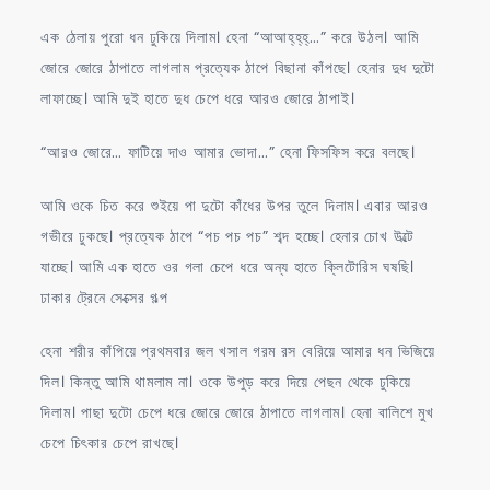
এক ঠেলায় পুরো ধন ঢুকিয়ে দিলাম। হেনা “আআহ্‌হ্‌হ্‌…” করে উঠল। আমি
জোরে জোরে ঠাপাতে লাগলাম প্রত্যেক ঠাপে বিছানা কাঁপছে। হেনার দুধ দুটো
লাফাচ্ছে। আমি দুই হাতে দুধ চেপে ধরে আরও জোরে ঠাপাই।
“আরও জোরে… ফাটিয়ে দাও আমার ভোদা…” হেনা ফিসফিস করে বলছে।
আমি ওকে চিত করে শুইয়ে পা দুটো কাঁধের উপর তুলে দিলাম। এবার আরও
গভীরে ঢুকছে। প্রত্যেক ঠাপে “পচ পচ পচ” শব্দ হচ্ছে। হেনার চোখ উল্টে
যাচ্ছে। আমি এক হাতে ওর গলা চেপে ধরে অন্য হাতে ক্লিটোরিস ঘষছি।
ঢাকার ট্রেনে সেক্সের গল্প
হেনা শরীর কাঁপিয়ে প্রথমবার জল খসাল গরম রস বেরিয়ে আমার ধন ভিজিয়ে
দিল। কিন্তু আমি থামলাম না। ওকে উপুড় করে দিয়ে পেছন থেকে ঢুকিয়ে
দিলাম। পাছা দুটো চেপে ধরে জোরে জোরে ঠাপাতে লাগলাম। হেনা বালিশে মুখ
চেপে চিৎকার চেপে রাখছে।