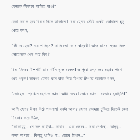
হেনাকে কীভাবে ফাটিয়ে দাও।”
হেনা অবাক হয়ে রিয়ার দিকে তাকালো। রিয়া হেনার ঠোঁটে একটা জোরালো চুমু
খেয়ে বলল,
“কী রে হেনা? ভয় পাচ্ছিস? আমি তো তোর বান্ধবী। আজ আমরা দুজন মিলে
সোহেলকে শেষ করে দিব।”
রিয়া নিজের টি-শার্ট আর শর্টস খুলে ফেলল। ও পুরো নগ্ন হয়ে হেনার পাশে
শুয়ে পড়ল। তারপর হেনার দুধে হাত দিয়ে টিপতে টিপতে আমাকে বলল,
“সোহেল… প্রথমে হেনাকে চোদ। আমি দেখব। জোরে চোদ… যেভাবে চুদছিলি।”
আমি হেনার উপর উঠে পড়লাম। ধনটা আবার হেনার ভোদায় ঢুকিয়ে দিতেই হেনা
চিৎকার করে উঠল,
“আআহ্‌হ্‌… সোহেল ভাইয়া… আবার… এত জোরে… রিয়া দেখছে… আহ্‌হ্‌…
লজ্জা লাগছে… কিন্তু থামিও না… জোরে ঠাপান…”