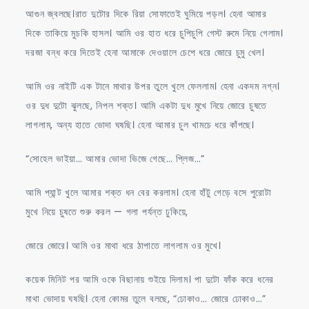
আগুন জ্বলছে।রাত দুটোর দিকে রিয়া সোফাতেই ঘুমিয়ে পড়ল। হেনা আমার
দিকে তাকিয়ে মুচকি হাসল। আমি ওর হাত ধরে চুপিচুপি গেস্ট রুমে নিয়ে গেলাম।
দরজা বন্ধ করে দিতেই হেনা আমাকে দেওয়ালে চেপে ধরে জোরে চুমু খেল।
আমি ওর নাইটি এক টানে মাথার উপর তুলে খুলে ফেললাম। হেনা একদম নগ্ন।
ওর দুধ দুটো ঝুলছে, নিপল শক্ত। আমি একটা দুধ মুখে নিয়ে জোরে চুষতে
লাগলাম, অন্য হাতে ভোদা ঘষছি। হেনা আমার চুল খামচে ধরে কাঁপছে।
“সোহেল ভাইয়া… আমার ভোদা ভিজে গেছে… প্লিজ…”
আমি প্যান্ট খুলে আমার শক্ত ধন বের করলাম। হেনা হাঁটু গেড়ে বসে পুরোটা
মুখে নিয়ে চুষতে শুরু করল — গলা পর্যন্ত ঢুকিয়ে,
জোরে জোরে। আমি ওর মাথা ধরে ঠাপাতে লাগলাম ওর মুখে।
কয়েক মিনিট পর আমি ওকে বিছানায় শুইয়ে দিলাম। পা দুটো ফাঁক করে ধনের
মাথা ভোদায় ঘষছি। হেনা কোমর তুলে বলছে, “ঢোকাও… জোরে ঢোকাও…”