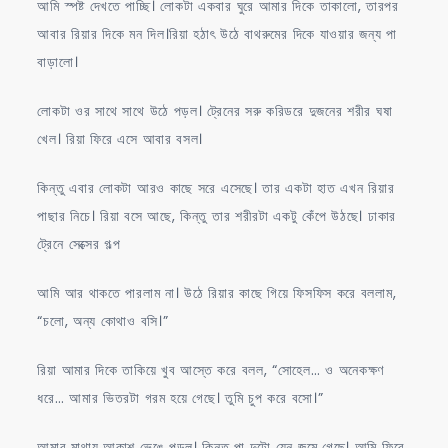
আমি স্পষ্ট দেখতে পাচ্ছি। লোকটা একবার ঘুরে আমার দিকে তাকালো, তারপর
আবার রিয়ার দিকে মন দিল।রিয়া হঠাৎ উঠে বাথরুমের দিকে যাওয়ার জন্য পা
বাড়ালো।
লোকটা ওর সাথে সাথে উঠে পড়ল। ট্রেনের সরু করিডরে দুজনের শরীর ঘষা
খেল। রিয়া ফিরে এসে আবার বসল।
কিন্তু এবার লোকটা আরও কাছে সরে এসেছে। তার একটা হাত এখন রিয়ার
পাছার নিচে। রিয়া বসে আছে, কিন্তু তার শরীরটা একটু কেঁপে উঠছে। ঢাকার
ট্রেনে সেক্সের গল্প
আমি আর থাকতে পারলাম না। উঠে রিয়ার কাছে গিয়ে ফিসফিস করে বললাম,
“চলো, অন্য কোথাও বসি।”
রিয়া আমার দিকে তাকিয়ে খুব আস্তে করে বলল, “সোহেল… ও অনেকক্ষণ
ধরে… আমার ভিতরটা গরম হয়ে গেছে। তুমি চুপ করে বসো।”
আমার মাথায় আকাশ ভেঙে পড়ল। কিন্তু পা দুটো যেন জমে গেছে। আমি ফিরে