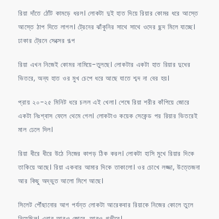
রিয়া দাঁতে ঠোঁট কামড়ে ধরল। লোকটা দুই হাত দিয়ে রিয়ার কোমর ধরে আস্তে
আস্তে ঠাপ দিতে লাগল। ট্রেনের ঝাঁকুনির সাথে সাথে ওদের ছন্দ মিলে যাচ্ছে।
ঢাকার ট্রেনে সেক্সের গল্প
রিয়া এখন নিজেই কোমর নামিয়ে-তুলছে। লোকটার একটা হাত রিয়ার দুধের
ভিতরে, অন্য হাত ওর মুখ চেপে ধরে আছে যাতে শব্দ না বের হয়।
প্রায় ২০-২৫ মিনিট ধরে চলল এই খেলা। শেষে রিয়া শরীর কাঁপিয়ে জোরে
একটা নিঃশ্বাস ফেলে থেমে গেল। লোকটাও কয়েক সেকেন্ড পর রিয়ার ভিতরেই
মাল ঢেলে দিল।
রিয়া ধীরে ধীরে উঠে নিজের কাপড় ঠিক করল। লোকটা হাসি মুখে রিয়ার দিকে
তাকিয়ে আছে। রিয়া একবার আমার দিকে তাকালো। ওর চোখে লজ্জা, উত্তেজনা
আর কিছু অদ্ভুত আলো মিশে আছে।
সিলেট পৌঁছানোর আগ পর্যন্ত লোকটা আরেকবার রিয়াকে নিজের কোলে তুলে
নিয়েছিল। এবার আরও জোরে, আরও গভীরে।