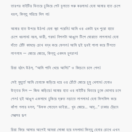
তারপর নাইটির ভিতরে ঢুকিয়ে পেট বুলাতে শুরু করলাম। হেনা আমার হাত চেপে
ধরল, কিন্তু সরিয়ে দিল না।
আমার হাত উপরে উঠল। হেনা ব্রা পরেনি। আমি ওর একটা দুধ পুরো হাতে
চেপে ধরলাম। নরম, ভারী, গরম। নিপলটা আঙুলে টিপে ঘোরাতে লাগলাম। হেনা
দাঁতে ঠোঁট কামড়ে চোখ বন্ধ করে ফেলল। আমি দুই দুধই পালা করে টিপতে
লাগলাম — জোরে জোরে, কিন্তু একদম চুপচাপ।
রিয়া হঠাৎ উঠল, “আমি পানি খেয়ে আসি।” ও কিচেনে চলে গেল।
সেই মুহূর্তে আমি হেনাকে জড়িয়ে ধরে ওর ঠোঁটে জোরে চুমু খেলাম। হেনাও
উত্তর দিল — জিভ জড়িয়ে। আমার হাত ওর নাইটির ভিতরে ঢুকে ভোদায় চলে
গেল। দুই আঙুল একসাথে ঢুকিয়ে দ্রুত নড়াতে লাগলাম। হেনা ফিসফিস করে
কাঁপা গলায় বলল, “উফফ সোহেল ভাইয়া… খুব জোরে… আহ্…” ঢাকার ট্রেনে
সেক্সের গল্প
রিয়া ফিরে আসার আগেই আমরা সোজা হয়ে বসলাম। কিন্তু হেনার চোখে এখন