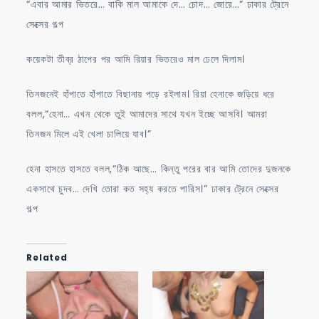
“এবার আমার ভিতরে… বাকি মাল আমাকে দে… চোদ… জোরে…” ঢাকার ট্রেনে
সেক্সের গল্প
কয়েকটা তীব্র ঠাপের পর আমি রিয়ার ভিতরেও মাল ঢেলে দিলাম।
তিনজনেই হাঁপাতে হাঁপাতে বিছানায় পড়ে রইলাম। রিয়া হেনাকে জড়িয়ে ধরে
বলল,“হেনা… এখন থেকে তুই আমাদের সাথে যখন ইচ্ছে আসবি। আমরা
তিনজন মিলে এই খেলা চালিয়ে যাব।”
হেনা হাসতে হাসতে বলল,“ঠিক আছে… কিন্তু পরের বার আমি তোদের দুজনকে
একসাথে চুদব… দেখি তোরা কত সহ্য করতে পারিস।” ঢাকার ট্রেনে সেক্সের
গল্প
Related