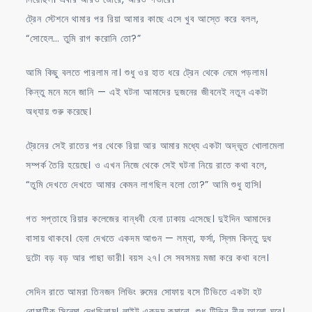
ট্রেন স্টেশনে থামার পর রিয়া আমার কাছে এসে খুব আস্তে করে বলল,
“সোহেল… তুমি রাগ করোনি তো?”
আমি কিছু বলতে পারলাম না। শুধু ওর হাত ধরে ট্রেন থেকে নেমে পড়লাম।
কিন্তু মনে মনে জানি — এই ঘটনা আমাদের দুজনের জীবনেই নতুন একটা
অধ্যায় শুরু করেছে।
ট্রেনের সেই রাতের পর থেকে রিয়া আর আমার মধ্যে একটা অদ্ভুত খোলামেলা
সম্পর্ক তৈরি হয়েছে। ও এখন নিজে থেকে সেই ঘটনা নিয়ে রাতে কথা বলে,
“তুমি দেখতে দেখতে আমার কেমন লাগছিল বলো তো?” আমি শুধু হাসি।
গত সপ্তাহে রিয়ার কলেজের বান্ধবী হেনা ঢাকায় এসেছে। দুইদিন আমাদের
বাসায় থাকবে। হেনা দেখতে একদম আগুন — লম্বা, ফর্সা, স্লিম কিন্তু দুধ
দুটো বড় বড় আর পাছা ভারী। বয়স ২৭। সে সবসময় মজা করে কথা বলে।
সেদিন রাতে আমরা তিনজন লিভিং রুমের সোফায় বসে টিভিতে একটা হট
রোমান্টিক সিনেমা দেখছিলাম। লাইট একদম কমানো, শুধু টিভির নীল আলো ঘরে।