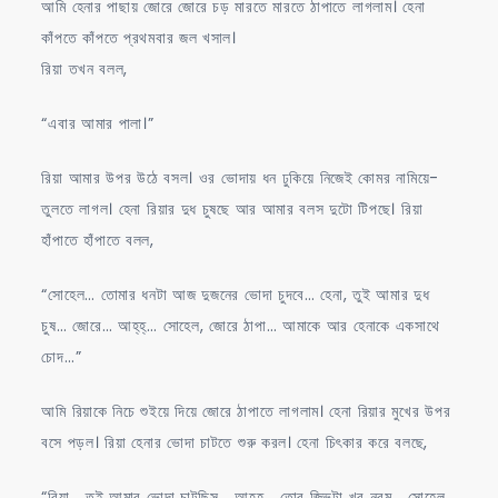
আমি হেনার পাছায় জোরে জোরে চড় মারতে মারতে ঠাপাতে লাগলাম। হেনা
কাঁপতে কাঁপতে প্রথমবার জল খসাল।
রিয়া তখন বলল,
“এবার আমার পালা।”
রিয়া আমার উপর উঠে বসল। ওর ভোদায় ধন ঢুকিয়ে নিজেই কোমর নামিয়ে-
তুলতে লাগল। হেনা রিয়ার দুধ চুষছে আর আমার বলস দুটো টিপছে। রিয়া
হাঁপাতে হাঁপাতে বলল,
“সোহেল… তোমার ধনটা আজ দুজনের ভোদা চুদবে… হেনা, তুই আমার দুধ
চুষ… জোরে… আহ্‌হ্‌… সোহেল, জোরে ঠাপা… আমাকে আর হেনাকে একসাথে
চোদ…”
আমি রিয়াকে নিচে শুইয়ে দিয়ে জোরে ঠাপাতে লাগলাম। হেনা রিয়ার মুখের উপর
বসে পড়ল। রিয়া হেনার ভোদা চাটতে শুরু করল। হেনা চিৎকার করে বলছে,
“রিয়া… তুই আমার ভোদা চাটছিস… আহ্‌হ্‌… তোর জিভটা খুব নরম… সোহেল