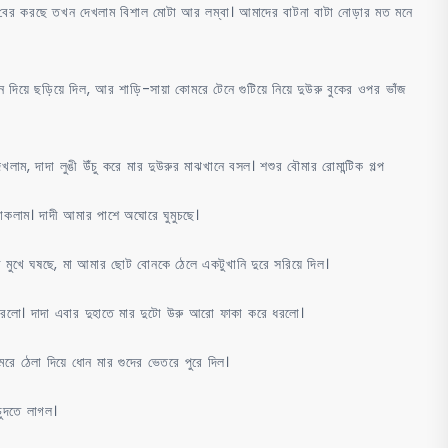
 বের করছে তখন দেখলাম বিশাল মোটা আর লম্বা। আমাদের বাটনা বাটা নোড়ার মত মনে
দিয়ে ছড়িয়ে দিল, আর শাড়ি-সায়া কোমরে টেনে গুটিয়ে নিয়ে দুউরু বুকের ওপর ভাঁজ
াম, দাদা লুঙী উঁচু করে মার দুউরুর মাঝখানে বসল। শশুর বৌমার রোমান্টিক গল্প
লাম। দাদী আমার পাশে অঘোরে ঘুমুচছে।
 মুখে ঘষছে, মা আমার ছোট বোনকে ঠেলে একটুখানি দুরে সরিয়ে দিল।
 ধরলো। দাদা এবার দুহাতে মার দুটো উরু আরো ফাকা করে ধরলো।
রে ঠেলা দিয়ে ধোন মার গুদের ভেতরে পুরে দিল।
চুদতে লাগল।