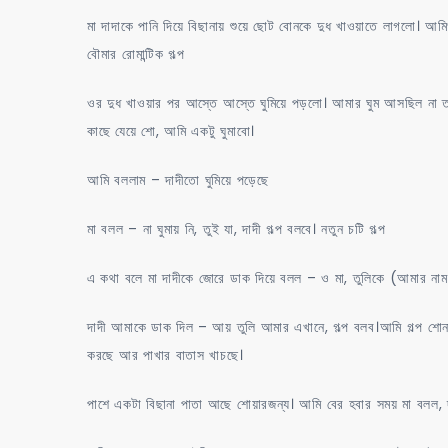
মা দাদাকে পানি দিয়ে বিছানায় শুয়ে ছোট বোনকে দুধ খাওয়াতে লাগলো। আ
বৌমার রোমান্টিক গল্প
ওর দুধ খাওয়ার পর আস্তে আস্তে ঘুমিয়ে পড়লো। আমার ঘুম আসছিল ন
কাছে যেয়ে শো, আমি একটু ঘুমাবো।
আমি বললাম – দাদীতো ঘুমিয়ে পড়েছে
মা বলল – না ঘুমায় নি, তুই যা, দাদী গল্প বলবে। নতুন চটি গল্প
এ কথা বলে মা দাদীকে জোরে ডাক দিয়ে বলল – ও মা, তুলিকে (আমার না
দাদী আমাকে ডাক দিল – আয় তুলি আমার এখানে, গল্প বলব।আমি গল্প শো
করছে আর পাখার বাতাস খাচছে।
পাশে একটা বিছানা পাতা আছে শোয়ারজন্য। আমি বের হবার সময় মা বলল, দর