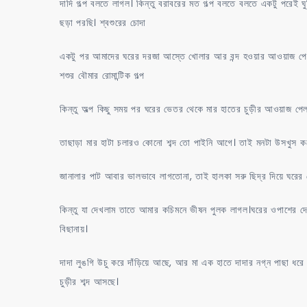
দাদি গল্প বলতে লাগল। কিন্তু বরাবরের মত গল্প বলতে বলতে একটু পরেই 
ছড়া পরছি। শ্বশুরের চোদা
একটু পর আমাদের ঘরের দরজা আস্তে খোলার আর বন্দ হওয়ার আওয়াজ পেল
শশুর বৌমার রোমান্টিক গল্প
কিন্তু অল্প কিছু সময় পর ঘরের ভেতর থেকে মার হাতের চুড়ীর আওয়াজ
তাছাড়া মার হাটা চলারও কোনো শব্দ তো পাইনি আগে। তাই মনটা উসখুস ক
জানালার পাট আবার ভালভাবে লাগতোনা, তাই হালকা সরু ছিদ্র দিয়ে ঘরের 
কিন্তু যা দেখলাম তাতে আমার কচিমনে ভীষন পুলক লাগল।ঘরের ওপাশের দ
বিছানায়।
দাদা লুঙগি উচু করে দাঁড়িয়ে আছে, আর মা এক হাতে দাদার নগ্ন পাছা ধরে 
চুড়ীর শব্দ আসছে।