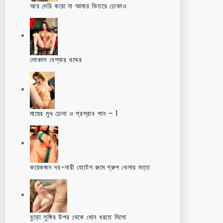
আর দেরি করো না আমার ভিতরে ঢোকাও
লোকাল বেশ্যার খদ্দের
মায়ের মুখ চোদা ও প্রস্রাব পান – 1
কয়েকজন নর-নারী হোটেল রুমে গ্রুপ খেলায় মত্ত
বুড়ো লুঙ্গির উপর থেকে ধোন ধরতে দিলো