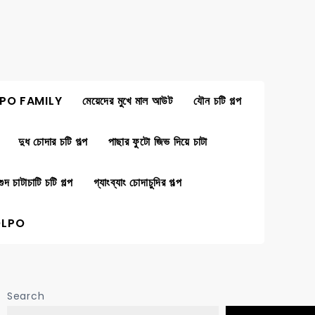
PO FAMILY
মেয়েদের মুখে মাল আউট
যৌন চটি গল্প
দুধ চোদার চটি গল্প
পাছার ফুটো জিভ দিয়ে চাটা
গুদ চাটাচাটি চটি গল্প
গ্যাংব্যাং চোদাচুদির গল্প
OLPO
Search