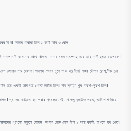
রোমান্টিক
রসালো
বর
গল্প
শশুর
াবের ছিল। আমার বাবারা ছিল ১ ভাই আর ৩ বোন।
বৌমার
 তাই দাদা-দাদী আমাদের সাথে থাকত। দাদার বয়স ৬০-৬২ হবে আর দাদী হয়ত ৫০-৫৫।
েশ জোয়ান মত দেখাত। অবশ্য মাথার চুলে পাক ধরেছিল। শশুর বৌমার রোমান্টিক গল্প
রে একটা ডাকঘরে পোস্ট মাষ্টার ছিল। মার স্বাহ্য খুব নাদুশ-নুদুশ ছিল।
ত। গ্রামের বাড়িতে ব্রা পরার প্রচলন নেই, মা শুধু ব্লাউজ পরত, তাই পাশ দিয়ে
আমাদের গ্রামের স্কুলে যেতাম। আমার ছোট বোন ছিল ১ বছর বয়সী, তখনো দুধ খেত।