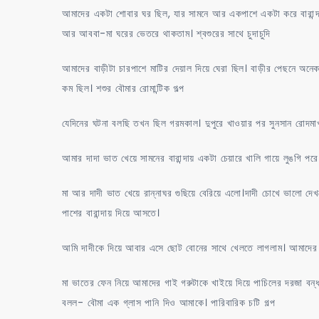
আমাদের একটা শোবার ঘর ছিল, যার সামনে আর একপাশে একটা করে বারান্দা ছিল।
আর আববা-মা ঘরের ভেতরে থাকতাম। শ্বশুরের সাথে চুদাচুদি
আমাদের বাড়ীটা চারপাশে মাটির দেয়াল দিয়ে ঘেরা ছিল। বাড়ীর পেছনে অ
কম ছিল। শশুর বৌমার রোমান্টিক গল্প
যেদিনের ঘটনা বলছি তখন ছিল গরমকাল। দুপুরে খাওয়ার পর সুনসান রোদম
আমার দাদা ভাত খেয়ে সামনের বারান্দায় একটা চেয়ারে খালি গায়ে লুঙগি
মা আর দাদী ভাত খেয়ে রান্নাঘর গুছিয়ে বেরিয়ে এলো।দাদী চোখে ভালো 
পাশের বারান্দায় দিয়ে আসতে।
আমি দাদীকে দিয়ে আবার এসে ছোট বোনের সাথে খেলতে লাগলাম। আমাদের
মা ভাতের ফেন নিয়ে আমাদের গাই গরুটাকে খাইয়ে দিয়ে পাচিলের দরজা 
বলল- বৌমা এক গ্লাস পানি দিও আমাকে। পারিবারিক চটি গল্প