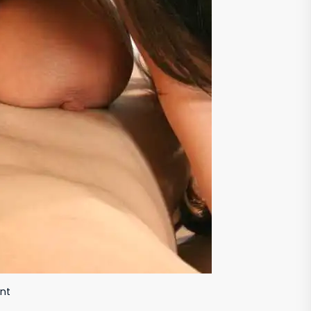
on
nt
চুদাচোদির