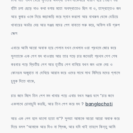
হাঁটা চলা ছেড়ে দাও কথা বলার মতো অবস্থাতেও ছিল না ও, তাস্বত্তেও জন
আর কুমার ওকে নিয়ে জড়াজড়ি করে স্নান করলো আর বাথরুম থেকে বেরিয়ে
খাবারের অর্ডার দেয় আর সঞ্জয় মদের পেগ বানাতে শুরু করে, অফিস বউ গ্রুপ
সেক্স
এবারে আমি আরো অবাক হয়ে গেলাম যখন দেখলাম ওরা প্রথমে জোর করে
সুলতাকে এক পেগ মদ খাওয়ায় আর তার পড়ে চার জনেরই প্রথম পেগ শেষ
করবার পড়ে দ্বিতীয় পেগ আর তৃতীয় পেগ বানিয়ে যখন জন ওকে দেয় ও
কোনরম অজুহাত না দেখিয়ে আরাম করে ওদের সাথে সাথ মিলিয়ে মদের গ্লাসে
চুমুক দিতে থাকে,
চার জনে মিলে তিন পেগ মদ খাবার পড়ে এবার যখন সঞ্জয় বলে “চার জনে
একসাথে চোদাচুদি করছি, আর তিন পেগ করে মদ ?
banglachoti
আর এক পেগ হলে ভালো হতো না”? সুলতা আমাকে আরো আরো অবাক করে
দিয়ে বলল “আমাকে আর দিও না প্লিজ, আর যদি খাই তাহলে কিন্তু আমি