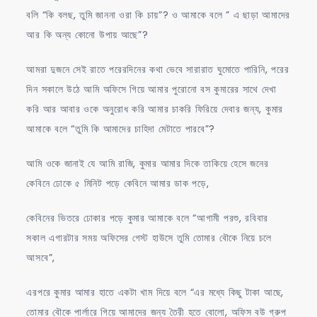
বলি “কি বলছ, তুমি জাননা ওরা কি চায়”? ও আমাকে বলে ” এ ছাড়া আমাদের
আর কি অন্য কোনো উপায় আছে”?
আমরা দুজনে সেই রাতে পরেরদিনের কথা ভেবে সারারাত ঘুমোতে পারিনি, পরের
দিন সকালে উঠে আমি অফিসে গিয়ে আমার পুরোনো বস কুমারের সাথে দেখা
করি আর আবার ওকে অনুরোধ করি আমার চাকরি ফিরিয়ে দেবার জন্য, কুমার
আমাকে বলে “তুমি কি আমাদের চাহিদা মেটাতে পারবে”?
আমি ওকে জানাই যে আমি রাজি, কুমার আমার দিকে তাকিয়ে হেসে জনের
কেবিনে ঢোকে ৫ মিনিট পড়ে কেবিনে আমার ডাক পড়ে,
কেবিনের ভিতরে ঢোকার পড়ে কুমার আমাকে বলে “আগামী পরশু, রবিবার
সকাল এগারটার সময় অফিসের গেস্ট হাউসে তুমি তোমার বৌকে নিয়ে চলে
আসবে”,
এরপরে কুমার আমার হাতে একটা খাম দিয়ে বলে “এর মধ্যে কিছু টাকা আছে,
তোমার বৌকে পার্লারে গিয়ে আমাদের জন্য তৈরী হতে বোলো, অফিস বউ গ্রুপ