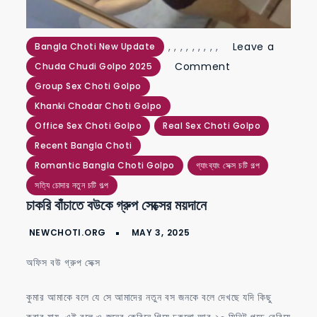
,
,
,
,
,
,
,
,
,
Leave a
Bangla Choti New Update
on
Comment
Chuda Chudi Golpo 2025
চাকরি
Group Sex Choti Golpo
বাঁচাতে
Khanki Chodar Choti Golpo
বউকে
Office Sex Choti Golpo
Real Sex Choti Golpo
গ্রুপ
Recent Bangla Choti
সেক্সের
Romantic Bangla Choti Golpo
গ্যাংব্যাং সেক্স চটি গল্প
ময়দানে
সত্যি চোদার নতুন চটি গল্প
চাকরি বাঁচাতে বউকে গ্রুপ সেক্সের ময়দানে
অফিস বউ গ্রুপ সেক্স
কুমার আমাকে বলে যে সে আমাদের নতুন বস জনকে বলে দেখছে যদি কিছু
করার যায়, এই বলে ও জনের কেবিনে গিয়ে ঢুকলো আর ২০ মিনিট পড়ে বেরিয়ে