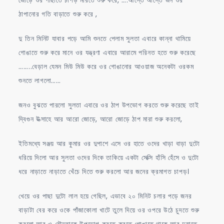
ঠাপানোর গতি বাড়াতে শুরু করে ,
দু তিন মিনিট যাবার পড়ে আমি শুনতে পেলাম সুলতা এবারে কান্না থামিয়ে
গোঙাতে শুরু করে মানে ওর যন্ত্রণা এবারে আরামে পরিনত হতে শুরু করেছে
……..বেড়াল যেমন মিউ মিউ করে ওর গোঙানোর আওয়াজ অনেকটা ওরকম
শুনতে লাগলো……
জনও বুঝতে পারলো সুলতা এবারে ওর ঠাপ উপভোগ করতে শুরু করেছে তাই
দ্বিগুন উত্সাহে আর আরো জোড়ে, আরো জোড়ে ঠাপ মারা শুরু করলো,
ইতিমধ্যে সঞ্জয় আর কুমার ওর দুপাশে এসে ওর হাতে ওদের খাড়া বাড়া দুটো
ধরিয়ে দিলো আর সুলতা ওদের দিকে তাকিয়ে একটা সেক্সি হাঁসি হেঁসে ও দুটো
ধরে নাড়াতে নাড়াতে খেঁচে দিতে শুরু করলো আর জনের ক্রমাগত চাপড়।
খেয়ে ওর পাছা দুটো লাল হয়ে গেছিল, এভাবে ২০ মিনিট চলার পড়ে জনর
বাড়াটা বের করে ওকে পাঁজাকোলা খাটে তুলে দিয়ে ওর ওপরে উঠে চুদতে শুরু
করলো আর ও যৌনতাকে উপভোগ করতে করতে গোঙাতে থাকে আর দুহাতে