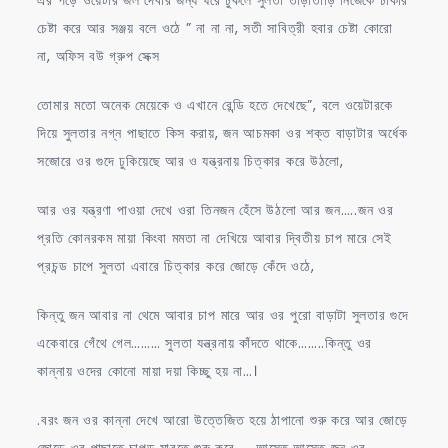
চেষ্টা করে আর সঞ্জয় বলে ওঠে ” না না না, সতী সাবিত্রী হবার চেষ্টা কোরো
না, অফিস বউ গ্রুপ সেক্স
তোমার মতো অনেক মেয়েকে ও এখানে রেন্ডি হতে দেখেছে”, বলে ওয়েটারকে
দিয়ে সুলতার নগ্ন পাছাতে কিস করায়, জন আচমকা ওর শক্ত বাড়াটার অর্ধেক
সজোরে ওর গুদে ঢুকিয়েছে আর ও যন্ত্রনায় চিত্কার করে উঠলো,
আর ওর যন্ত্রণা পাওয়া দেখে ওরা তিনজন হেঁসে উঠলো আর জন…..জন ওর
প্রতি কোনরকম মায়া কিংবা মমতা না দেখিয়ে আবার দ্বিতীয় চাপ মারে সেই
প্রচন্ড চাপে সুলতা এবারে চিত্কার করে জোড়ে কেঁদে ওঠে,
কিন্তু জন আবার না থেমে আবার চাপ মারে আর ওর পুরো বাড়াটা সুলতার গুদে
একেবারে গেঁথে গেল……… সুলতা যন্ত্রনায় কাঁদতে থাকে……..কিন্তু ওর
কান্নায় ওদের কোনো মায়া দয়া কিচ্ছু হয় না…।
.বরং জন ওর কান্না দেখে আরো উত্তেজিত হয়ে ঠাপানো শুরু করে আর জোড়ে
জোড়ে ওর পাছাতে চাপড় মারতে শুরু করে, ….আস্তে আস্তে জন ওর