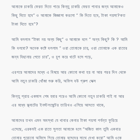
আমাকে চাকরি ফেরত দিতে পারে কিন্তু চাকরি ফেরত পাবার জন্য আমাকেও
কিছু দিতে হবে” ও আমাকে জিজ্ঞাসা করলো ” কি দিতে হবে, টাকা পয়সা?কত
টাকা দিতে হবে”?
আমি বললাম “টাকা নয় অন্য কিছু” ও আমাকে বলে ” অন্য কিছু? কি ? আমি
কি বলবো? অনেক কষ্টে বললাম ” ওরা তোমাকে চায়, ওরা তোমাকে এক রাতের
জন্য বিছানায় পেতে চায়”, ও চুপ করে খাটে বসে পড়ে,
এরপরে আমাদের মধ্যে এ বিষয়ে আর কোনো কথা হয় না আর পরর দিন থেকে
আমি নতুন চাকরি খোঁজা শুরু করি, অফিস বউ গ্রুপ সেক্স
কিন্তু প্রায় একমাস শেষ হবার পরেও আমি কোনো নতুন চাকরি পাই না আর
এর মধ্যে ফ্ল্যাটের ইনস্টলমেন্টের তারিখও এগিয়ে আসতে থাকে,
আমাদের তখন এমন অবস্থা যে খাবার কেনার টাকা পয়সা পর্যন্ত ফুরিয়ে
এসেছে, এরকমই এক রাতে সুলতা আমাকে বলে “অজিত কাল তুমি একবার
তোমার পুরোনো অফিসে গিয়ে তোমার বসেদের সাথে দেখা করো” আমি ওকে