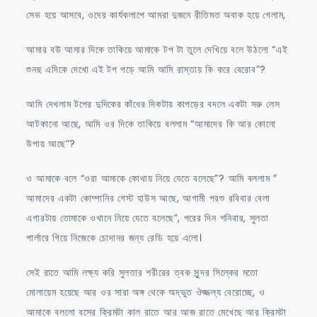
সেভ হয়ে আসবে, ওদের কার্যকলাপে আমরা দুজনে রীতিমত অবাক হয়ে গেলাম,
আমার বউ আমার দিকে তাকিয়ে আমাকে টপ টা তুলে দেখিয়ে বলে উঠলো “এই
শুনছ এদিকে দেখো এই টপ পড়ে আমি আমি রাস্তায় কি করে বেরোব”?
আমি দেখলাম টপের দুদিকের কাঁধের দিকটায় কাপড়ের বদলে একটা সরু লেস
আটকানো আছে, আমি ওর দিকে তাকিয়ে বললাম “আমাদের কি আর কোনো
উপায় আছে”?
ও আমাকে বলে “ওরা আমাকে কোথায় নিয়ে যেতে বলেছে”? আমি বললাম ”
আমাদের একটা কোম্পানির গেস্ট হাউস আছে, আগামী পরশু রবিবার বেলা
এগারটায় তোমাকে ওখানে নিয়ে যেতে বলেছে”, পরের দিন শনিবার, সুলতা
পার্লারে গিয়ে নিজেকে চোদানর জন্য রেডি হয়ে এলো।
সেই রাতে আমি লক্ষ্য করি সুলতার শরীরের ত্বক সুন্দর সিল্কের মতো
মোলায়েম হয়েছে আর ওর সারা অঙ্গ থেকে অদ্ভুত ঔজ্জল্য বেরোচ্ছে, ও
আমাকে বললো বসের ক্রিমটা কাল রাতে আর আজ রাতে মেখেছে আর ক্রিমটা