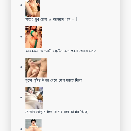
মায়ের মুখ চোদা ও প্রস্রাব পান – 1
কয়েকজন নর-নারী হোটেল রুমে গ্রুপ খেলায় মত্ত
বুড়ো লুঙ্গির উপর থেকে ধোন ধরতে দিলো
মেসোর ঘোড়ার লিঙ্গ আমার গুদে আরাম দিচ্ছে