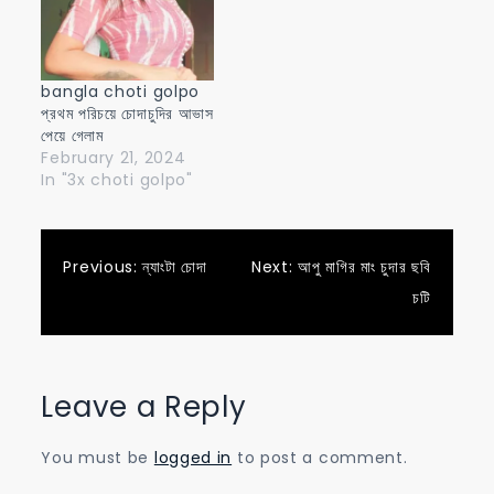
bangla choti golpo
প্রথম পরিচয়ে চোদাচুদির আভাস
পেয়ে গেলাম
February 21, 2024
In "3x choti golpo"
Post
Previous:
ন্যাংটা চোদা
Next:
আপু মাগির মাং চুদার ছবি
চটি
navigation
Leave a Reply
You must be
logged in
to post a comment.