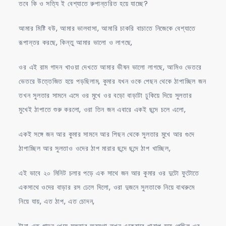
তবে কি ও সত্যি ই বেশ্যাতে রুপান্তরিত হয়ে যাচ্ছে?
আমার মিষ্টি বউ, আমার ভালবাসা, আমারি চাকরি বাচাতে নিজেকে বেশ্যাতে
রূপান্তর করছে, কিন্তু আমার ভালো ও লাগছে,
ওর এই রাম গাদন খাওয়া দেখতে আমার ভীষন ভালো লাগছে, আমিও ভেতরে
ভেতরে উত্তেজিত হয়ে পড়ছিলাম, কুমার যখন ওকে পেছন থেকে ঠাপাচ্ছিল জন
তখন সুলতার সামনে এসে ওর মুখে ওর বড়ো বাড়াটা ঢুকিয়ে দিয়ে সুলতার
মুখেই ঠাপাতে শুরু করলো, ওরা তিন জন এবারে একই ছন্দে চলে এলো,
একই সঙ্গে জন আর কুমার সামনে আর পিছন থেকে সুলতার মুখে আর গুদে
ঠাপাচ্ছিল আর সুলতাও ওদের ঠাপ মারার ছন্দে ছন্দে ঠাপ খাচ্ছিল,
এই ভাবে ২০ মিনিট চলার পড়ে এক সাথে জন আর কুমার ওর দুটো ফুটোতে
একসাথে ওদের বাড়ার রস ঢেলে দিলো, ওরা দুজনে সুলতাকে নিয়ে বাথরুমে
নিয়ে যায়, এত ঠাপ, এত চোদন,
টানা এত গাদন খেয়ে সুলতার অবস্থা তখন একেবারে খারাপ হয়ে গেছিল ওর