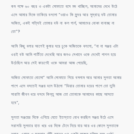
কম পক্ষে ৬০ বছর ও একটা সোফাতে বসে মদ খাচ্ছিল, আমাদের দেখে উঠে
এসে আমার দিকে তাকিয়ে বললো “ওয়াও কি সুন্দর আর সুস্বাদু বউ তোমার
অজিত, একই সত্যিই তোমার বউ না কল গার্ল, আমাদের বোকা বানাচ্ছ না
তো”?
আমি কিছু বলার আগেই কুমার ঘরে ঢুকে অজিতকে বললো, “না না সঞ্জয় এটা
ওরই বউ আমি পার্টিতে দেখেছি আর জনও সেখানে ওকে দেখেই পাগল হয়ে
উঠেছিল আর সেই কারণেই ওকে আমরা আজ পেয়েছি,
অজিত সোফাতে বোসো” আমি সোফাতে গিয়ে বসলাম আর আমার সুলতা আমার
পাশে এসে বসতেই সঞ্জয় বলে উঠলো “ডিয়ার তোমার বরের পাশে তো তুমি
সারাটা জীবন ধরে বসবে কিন্তু আজ তো তোমাকে আমাদের কাছে আসতে
হবে”,
সুলতা সঞ্জয়ের দিকে এগিয়ে যেতে ইতস্তত বোধ করছিল সঞ্জয় উঠে এসে
সরাসরি সুলতার হাত ধরে ওর দিকে টেনে নিয়ে যায় আর ওর কোলে সুলতাকে
বসায়, এবারে ও সুলতার ঠোঁট বরাবর ওর একটা আঙ্গুল বুলিয়ে বলে ওঠে।