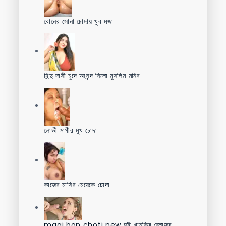
বোনের সোনা চোদায় খুব মজা
হিন্দু দাসী চুদে আনন্দ নিলো মুসলিম মনিব
লোভী মাগীর মুখ চোদা
কাজের মাসির মেয়েকে চোদা
magi bon choti new দুই খানকির ব্লোজব