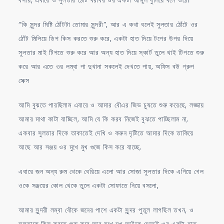
“কি সুন্দর মিষ্টি ঠোঁটটা তোমার সুন্দরী”, আর এ কথা বলেই সুলতার ঠোঁটে ওর
ঠোঁট মিলিয়ে ডিপ কিস করতে শুরু করে, একটা হাত দিয়ে টপের উপর দিয়ে
সুলতার মাই টিপতে শুরু করে আর অন্য হাত দিয়ে স্কার্ট তুলে থাই টিপতে শুরু
করে আর এতে ওর লম্বা পা দুখানা সকলেই দেখতে পায়, অফিস বউ গ্রুপ
সেক্স
আমি বুঝতে পারছিলাম এবারে ও আমার বৌএর জিভ চুষতে শুরু করেছে, লজ্জায়
আমার মাথা কাটা যাচ্ছিল, আমি যে কি করব নিজেই বুঝতে পাচ্ছিলাম না,
একবার সুলতার দিকে তাকাতেই দেখি ও করুন দৃষ্টিতে আমার দিকে তাকিয়ে
আছে আর সঞ্জয় ওর মুখে মুখ গুজে কিস করে যাচ্ছে,
এবারে জন অন্য রুম থেকে বেরিয়ে এলো আর সোজা সুলতার দিকে এগিয়ে গেল
ওকে সঞ্জয়ের কোল থেকে তুলে একটা সোফাতে নিয়ে বসলো,
আমার সুন্দরী লম্বা বৌকে জনের পাশে একটা সুন্দর পুতুল লাগছিল তখন, ও
সুলতাকে কিস করতে শুরু করে আর মুখে মুখ আটকে যেতেই ওর একটা হাত