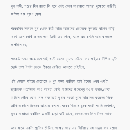
খুব দামী, পরের দিন রাতে কি হবে সেই ভেবে সারারাত আমরা ঘুমোতে পারিনি,
অফিস বউ গ্রুপ সেক্স
পরেরদিন সকালে ঘুম থেকে উঠে আমি আমাদের ছেলেকে সুলতার বাপের বাড়ি
রেখে এসে দেখি ও ততক্ষণে তৈরী হয়ে গেছে, ওকে এত সেক্সি আর ঝলমলে
লাগছিল যে,
যেকেউ তখন ওকে দেখলেই খাটে ফেলে চুদতে চাইবে, ওর মাইএর নিপিল দুটো
ছোট চাপা টপটা থেকে ঠিকরে বেরিয়ে আসতে চাইছিল,
এই ড্রেসে বাইরে বেরোতে ও খুব লজ্জা পাচ্ছিল তাই টপের ওপর একটা
জ্যাকেট পরেনিলো আর আমরা গেস্ট হাউসের উদ্দেশ্যে রওনা হলাম,গেস্ট
হাউসে পৌঁছে ডোর বেল বাজাতেই কুমার দরজা খুলে আমাদের দুজনের দিকে
তাকিয়ে হেঁসে ভিতরে আসতে বললো, ঘরের ভিতরে ঢুকে ঘরটা আমি দেখলাম,
সুন্দর সাজানো ঘরটিতে একটি বড়ো খাট আছে, দেওয়ালের তিন দিকে সোফা.
আর মাঝে একটা সেন্টার টেবিল, আমার আর এর সিনিয়ার বস সঞ্জয় যার বয়েস