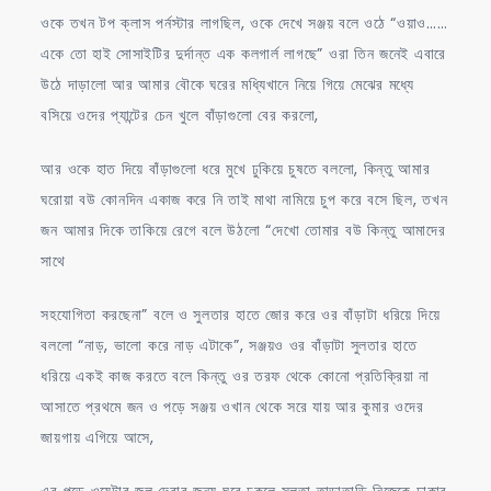
ওকে তখন টপ ক্লাস পর্নস্টার লাগছিল, ওকে দেখে সঞ্জয় বলে ওঠে “ওয়াও……
একে তো হাই সোসাইটির দুর্দান্ত এক কলগার্ল লাগছে” ওরা তিন জনেই এবারে
উঠে দাড়ালো আর আমার বৌকে ঘরের মধ্যিখানে নিয়ে গিয়ে মেঝের মধ্যে
বসিয়ে ওদের প্যান্টের চেন খুলে বাঁড়াগুলো বের করলো,
আর ওকে হাত দিয়ে বাঁড়াগুলো ধরে মুখে ঢুকিয়ে চুষতে বললো, কিন্তু আমার
ঘরোয়া বউ কোনদিন একাজ করে নি তাই মাথা নামিয়ে চুপ করে বসে ছিল, তখন
জন আমার দিকে তাকিয়ে রেগে বলে উঠলো “দেখো তোমার বউ কিন্তু আমাদের
সাথে
সহযোগিতা করছেনা” বলে ও সুলতার হাতে জোর করে ওর বাঁড়াটা ধরিয়ে দিয়ে
বললো “নাড়, ভালো করে নাড় এটাকে”, সঞ্জয়ও ওর বাঁড়াটা সুলতার হাতে
ধরিয়ে একই কাজ করতে বলে কিন্তু ওর তরফ থেকে কোনো প্রতিক্রিয়া না
আসাতে প্রথমে জন ও পড়ে সঞ্জয় ওখান থেকে সরে যায় আর কুমার ওদের
জায়গায় এগিয়ে আসে,
এর পড়ে ওয়েটার জল দেবার জন্য ঘরে ঢুকলে সুলতা তাড়াতাড়ি নিজেকে ঢাকার