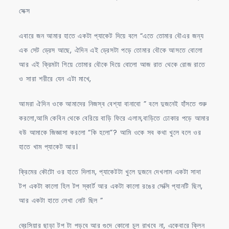
সেক্স
এবারে জন আমার হাতে একটা প্যাকেট দিয়ে বলে “এতে তোমার বৌএর জন্য
এক সেট ড্রেস আছে, ঐদিন এই ড্রেসটা পড়ে তোমার বৌকে আসতে বোলো
আর এই ক্রিমটা গিয়ে তোমার বৌকে দিয়ে বোলো আজ রাত থেকে রোজ রাতে
ও সারা শরীরে যেন এটা মাখে,
আমরা ঐদিন ওকে আমাদের নিজস্ব বেশ্যা বানাবো ” বলে দুজনেই হাঁসতে শুরু
করলো,আমি কেবিন থেকে বেরিয়ে বাড়ি ফিরে এলাম,বাড়িতে ঢোকার পড়ে আমার
বউ আমাকে জিজ্ঞাসা করলো “কি হলো”? আমি ওকে সব কথা খুলে বলে ওর
হাতে খাম প্যাকেট আর।
ক্রিমের কৌটো ওর হাতে দিলাম, প্যাকেটটা খুলে দুজনে দেখলাম একটা সাদা
টপ একটা কালো হিল টপ স্কার্ট আর একটা কালো রঙের সেক্সি প্যানটি ছিল,
আর একটা হাতে লেখা নোট ছিল ”
ব্রেসিয়ার ছাড়া টপ টা পড়বে আর গুদে কোনো চুল রাখবে না, একেবারে ক্লিন