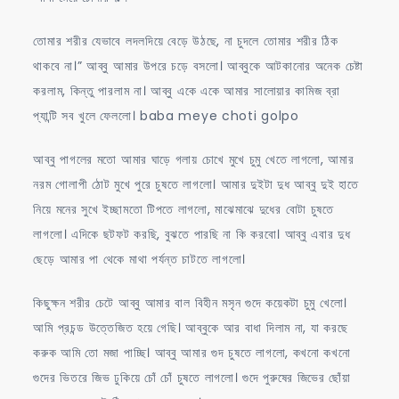
তোমার শরীর যেভাবে লদলদিয়ে বেড়ে উঠছে, না চুদলে তোমার শরীর ঠিক
থাকবে না।” আব্বু আমার উপরে চড়ে বসলো। আব্বুকে আটকানোর অনেক চেষ্টা
করলাম, কিন্তু পারলাম না। আব্বু একে একে আমার সালোয়ার কামিজ ব্রা
প্যান্টি সব খুলে ফেললো। baba meye choti golpo
আব্বু পাগলের মতো আমার ঘাড়ে গলায় চোখে মুখে চুমু খেতে লাগলো, আমার
নরম গোলাপী ঠোট মুখে পুরে চুষতে লাগলো। আমার দুইটা দুধ আব্বু দুই হাতে
নিয়ে মনের সুখে ইচ্ছামতো টিপতে লাগলো, মাঝেমাঝে দুধের বোটা চুষতে
লাগলো। এদিকে ছটফট করছি, বুঝতে পারছি না কি করবো। আব্বু এবার দুধ
ছেড়ে আমার পা থেকে মাথা পর্যন্ত চাটতে লাগলো।
কিছুক্ষন শরীর চেটে আব্বু আমার বাল বিহীন মসৃন গুদে কয়েকটা চুমু খেলো।
আমি প্রচন্ড উত্তেজিত হয়ে গেছি। আব্বুকে আর বাধা দিলাম না, যা করছে
করুক আমি তো মজা পাচ্ছি। আব্বু আমার গুদ চুষতে লাগলো, কখনো কখনো
গুদের ভিতরে জিভ ঢুকিয়ে চোঁ চোঁ চুষতে লাগলো। গুদে পুরুষের জিভের ছোঁয়া