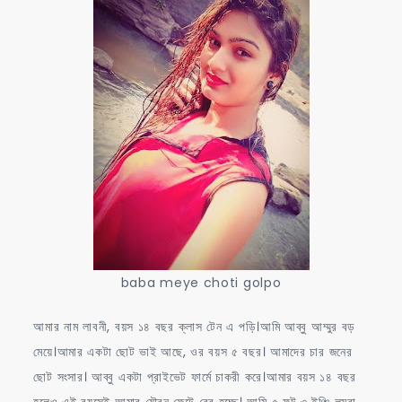
মেয়েকে
চুদলো
baba
meye
choti
golpo
baba meye choti golpo
আমার নাম লাবনী, বয়স ১৪ বছর ক্লাস টেন এ পড়ি।আমি আব্বু আম্মুর বড়
মেয়ে।আমার একটা ছোট ভাই আছে, ওর বয়স ৫ বছর। আমাদের চার জনের
ছোট সংসার। আব্বু একটা প্রাইভেট ফার্মে চাকরী করে।আমার বয়স ১৪ বছর