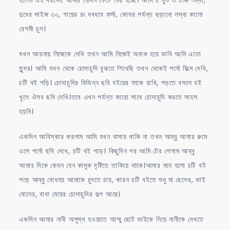
হলেও এই বয়সেই আমার যৌবন ফেটে বের হচ্ছে। আমি ৫ ফুট ৩ ইঞ্চি লম্বা,
দুধের সাইজ ৩০, গায়ের রং ধবধবে ফর্সা, কোমর পর্যন্ত ছড়ানো লম্বা কালো
রেশমী চুল।
যখন আয়নায় নিজেকে দেখি তখন আমি নিজেই অবাক হয়ে ভাবি আমি এতো
সুন্দর। আমি যখন থেকে চোদাচুদি বুঝতে শিখেছি তখন থেকেই পর্নো ফিল্ম দেখি,
চটি বই পড়ি। চোদাচুদির বিভিন্ন ছবি বইয়ের ফাকে রাখি, পড়তে বসলে বই
খুলে ঐসব ছবি দেখি।তবে এখন পর্যন্ত কারো সাথে চোদাচুদি করতে সাহস
হয়নি।
একদিন আবিস্কার করলাম আমি যখন বাসায় থাকি না তখন আব্বু আমার রুমে
এসে পর্নো ছবি দেখে, চটি বই পড়ে। কিছুদিন পর আমি টের পেলাম আব্বু
আমার দিকে কেমন যেন কামুক দৃষ্টিতে তাকিয়ে থাকে।আমার মনে হলো চটি বই
পড়ে আব্বু বোধহয় আমাকে চুদতে চায়, কারন চটি বইতে শুধু মা ছেলের, ভাই
বোনের, বাবা মেয়ের চোদাচুদির গল্প আছে।
একদিন আমার নানী অসুস্থ হওয়াতে আম্মু ছোট ভাইকে নিয়ে নানীকে দেখতে