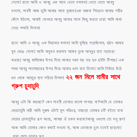
গেলো। রাতে আমি ও আব্বু এক সাথে খেতে বসলাম। খেতে খেতে আব্বু
বললো, লাবনী আজ তুমি আমার সাথে ঘুমাবে।এক অজনা শিহরনে আমার শরীর
কেঁপে উঠলো, আজই বোধহয় আব্বু আমার সাথে কিছু করতে চায়। আমি মাথা
নেড়ে সম্মতি দিলাম।
রাতে আমি ও আব্বু এক বিছানায় শুলাম। আমি ঘুমিয়ে পড়েছিলাম, হঠাৎ আমার
ঘুম ভেঙে গেলো। আমি অনুভব করলাম আমার বুকে আব্বুর হাত নড়াচড়া
করছে। আব্বু কামিজের উপর দিয়ে আমার নরম বড় বড় দুধ দুইটা টিপছে। এক
সময় আব্বু সালোয়ারের উপর দিয়ে আমার গুদে হাত দিলো। আমি শিউরে উঠে
২২ জন মিলে মামীর সাথে
গুদ থেকে আব্বুর হাত সরিয়ে দিলাম।
গ্রুপ চুদাচুদি
আব্বু এটা কি করছো? কেন লাবনী তোমার ভালো লাগছে না?আমি যে তোমার
মেয়ে।তুমি নারী আমি পুরুষ এটাই মূল পরিচয়, তাছাড়া তোমার চটি বইতে বাবা
মেয়ের চোদাচুদির গল্প আছে, আমরা ঐ রকম করবো।আব্বু ওগুলো তো শুধু গল্প।
আজ আমি তোমার কোন কথাই শুনবো না, আজ তোমাকে চুদে তবেই ছাড়বো।
বাবা মেয়ে চোদার গল্প