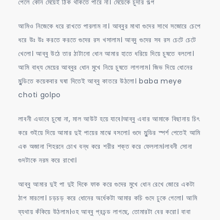
পেলে কোন মেয়েই ঠিক থাকতে পারে না। মেয়েকে চুদার গল্প
আমিও নিজেকে ধরে রাখতে পারলাম না। আব্বুর মাথা গুদের সাথে সজোরে চেপে
ধরে উঃ উঃ করতে করতে গুদের রস খসালাম। আব্বু গুদের সব রস চেটে চেটে
খেলো। আব্বু উঠে তার ঠাটানো ধোন আমার হাতে ধরিয়ে দিয়ে চুষতে বললো।
আমি বাধ্য মেয়ের আব্বুর ধোন মুখে নিয়ে চুষতে লাগলাম। জিভ দিয়ে ধোনের
মুন্ডিতে কয়েকবার ঘষা দিতেই আব্বু কাতরে উঠলো। baba meye
choti golpo
লাবনী এভাবে চুষো না, মাল আউট হয়ে যাবে।আব্বু এবার আমাকে বিছানায় চিৎ
করে শুইয়ে দিয়ে আমার দুই পায়ের মাঝে বসলো। গুদে মুন্ডির স্পর্শ পেতেই আমি
এক অজানা শিহরনে চোখ বন্ধ করে শরীর শক্ত করে ফেললাম।লাবনী সোনা
গুদটাকে নরম করে রাখো।
আব্বু আমার দুই পা দুই দিকে ফাক করে গুদের মুখে ধোন রেখে জোরে একটা
ঠাপ মারলো। চড়চড় করে ধোনের অর্ধেকটা আমার কচি গুদে ঢুকে গেলো। আমি
ব্যথায় কঁকিয়ে উঠলাম।ওহ ‌আব্বু প্রচন্ড লাগছে, তোমারটা বের করো। বাবা