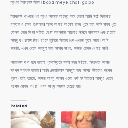
ব্যথার ট্যাবলেট দিলো। baba meye choti golpo
ট্যাবলেট খাওয়ার পর ব্যথা আস্তে আস্তে কমে গেলো।আমি উঠে বিছানার
রক্তমাখা চাদর পাল্টালাম। আম্মু আসার আগেই চাদর ধুতে হবে।আমি চাদর ধুয়ে
গোসল সেরে ভিজা শরীরে নেংটা অবস্থায় আয়নার সামনে দাঁড়ালাম।এক রাতেই
আব্বু দুধ দুইটা টিপে চটকে ঝুলিয়ে দিয়েছে।গুদ এখনো ফুলে আছে। আমি
ভাবছি, এখন থেকে আব্বুই হবে আমার নাগর, আমার চোদন খেলার সাথী।
আরেকটা কথা মনে হতেই প্রশান্তিতে মনটা ভরে উঠলো, অবশেষে আমার
স্বপ্ন স্বার্থক হয়েছে। আমি চেয়েছিলাম আব্বুই হবে আমার জীবনের প্রথম
পুরুষ। তাই হয়েছে, আমার আব্বু আমার গুদের পর্দা ফাটিয়েছে। আব্বুর ধোনে
প্রথম চোদন খাওয়া, এমন ভাগ্য কয়জন মেয়ের হয়।
Related