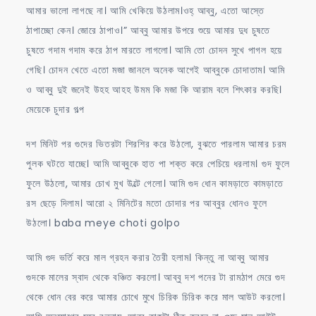
আমার ভালো লাগছে না। আমি খেকিয়ে উঠলাম।ওহ্ আব্বু, এতো আস্তে
ঠাপাচ্ছো কেন। জোরে ঠাপাও।” আব্বু আমার উপরে শুয়ে আমার দুধ চুষতে
চুষতে গদাম গদাম করে ঠাপ মারতে লাগলো। আমি তো চোদন সুখে পাগল হয়ে
গেছি। চোদন খেতে এতো মজা জানলে অনেক আগেই আব্বুকে চোদাতাম। আমি
ও আব্বু দুই জনেই উহহ আহহ উমম কি মজা কি আরাম বলে শিৎকার করছি।
মেয়েকে চুদার গল্প
দশ মিনিট পর গুদের ভিতরটা শিরশির করে উঠলো, বুঝতে পারলাম আমার চরম
পুলক ঘটতে যাচ্ছে। আমি আব্বুকে হাত পা শক্ত করে পেচিয়ে ধরলাম। গুদ ফুলে
ফুলে উঠলো, আমার চোখ মুখ উল্টে গেলো। আমি গুদ ধোন কামড়াতে কামড়াতে
রস ছেড়ে দিলাম। আরো ২ মিনিটের মতো চোদার পর আব্বুর ধোনও ফুলে
উঠলো। baba meye choti golpo
আমি গুদ ভর্তি করে মাল গ্রহন করার তৈরী হলাম। কিন্তু না আব্বু আমার
গুদকে মালের স্বাদ থেকে বঞ্চিত করলো। আব্বু দশ পনের টা রামঠাপ মেরে গুদ
থেকে ধোন বের করে আমার চোখে মুখে চিরিক চিরিক করে মাল আউট করলো।