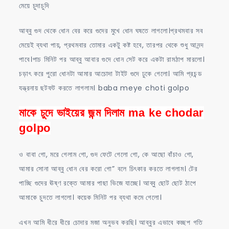
মেয়ে চুদাচুদি
আব্বু গুদ থেকে ধোন বের করে গুদের মুখে ধোন ঘষতে লাগলো।প্রথমবার সব
মেয়েই ব্যথা পায়, প্রথমবার তোমার একটু কষ্ট হবে, তারপর থেকে শুধু আনন্দ
পাবে।পাচ মিনিট পর আব্বু আবার গুদে ধোন সেট করে একটা রামঠাপ মারলো।
চড়াৎ করে পুরো ধোনটা আমার আচোদা টাইট গুদে ঢুকে গেলো। আমি প্রচন্ড
যন্ত্রনায় ছটফট করতে লাগলাম। baba meye choti golpo
মাকে চুদে ভাইয়ের জন্ম দিলাম ma ke chodar
golpo
ও বাবা গো, মরে গেলাম গো, গুদ ফেটে গেলো গো, কে আছো বাঁচাও গো,
আমার সোনা আব্বু ধোন বের করো গো” বলে চিৎকার করতে লাগলাম। টের
পাচ্ছি গুদের ঊষ্ণ রক্তে আমার পাছা ভিজে যাচ্ছে। আব্বু ছোট ছোট ঠাপে
আমাকে চুদতে লাগলো। কয়েক মিনিট পর ব্যথা কমে গেলো।
এখন আমি ধীরে ধীরে চোদার মজা অনুভব করছি। আব্বুর এভাবে কচ্ছপ গতি