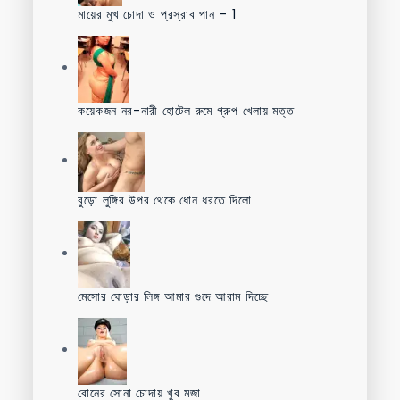
মায়ের মুখ চোদা ও প্রস্রাব পান – 1
কয়েকজন নর-নারী হোটেল রুমে গ্রুপ খেলায় মত্ত
বুড়ো লুঙ্গির উপর থেকে ধোন ধরতে দিলো
মেসোর ঘোড়ার লিঙ্গ আমার গুদে আরাম দিচ্ছে
বোনের সোনা চোদায় খুব মজা