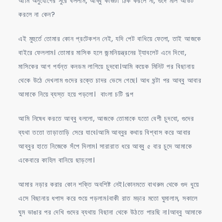
আমি অনুযোগের সুরে বললাম, আব্বু কাজটা ঠিক করলে না, গুদে মাল আউট
করলে না কেন?
এই মুহুর্তে তোমার কোন প্রটেকশন নেই, যদি পেট বাধিয়ে ফেলো, তাই আজকে
বাইরে ফেললাম। তোমার মাসিক হলে জন্মনিয়ন্ত্রনের ট্যাবলেট এনে দিবো,
মাসিকের আগ পর্যন্ত কনডম লাগিয়ে চুদবো।আমি কয়েক মিনিট পর বিছানায়
থেকে উঠে দেখলাম গুদের রক্তে চাদর ভেসে গেছে। আধ ঘন্টা পর আব্বু আবার
আমাকে নিয়ে ব্যস্ত হয়ে পড়লো। বাংলা চটি গল্প
আমি নিষেধ করতে আব্বু বললো, আজকে তোমাকে যতো বেশী চুদবো, গুদের
ব্যথা ততো তাড়াতাড়ি সেরে যাবে।আমি আব্বুর কথায় বিশ্বাস করে আবার
আব্বুর হাতে নিজেকে সঁপে দিলাম। সারারাত ধরে আব্বু ৫ বার চুদে আমাকে
একেবারে কাহিল বানিয়ে ছাড়লো।
আমার নড়ার করার কোন শক্তি অবশিষ্ট নেই।কোনমতে বাথরুম থেকে গুদ ধুয়ে
এসে বিছানায় ধপাস করে শুয়ে পড়লাম।বাকী রাত মড়ার মতো ঘুমালাম, সকালে
ঘুম ভাঙার পর দেখি গুদের ব্যথায় বিছানা থেকে উঠতে পারছি না।আব্বু আমাকে