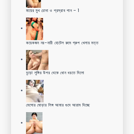
মায়ের মুখ চোদা ও প্রস্রাব পান – 1
কয়েকজন নর-নারী হোটেল রুমে গ্রুপ খেলায় মত্ত
বুড়ো লুঙ্গির উপর থেকে ধোন ধরতে দিলো
মেসোর ঘোড়ার লিঙ্গ আমার গুদে আরাম দিচ্ছে