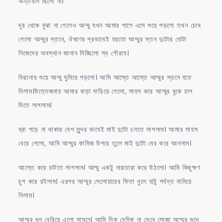
অন্তর্বাস ছিলো না।
দূর থেকে বুঝা না গেলেও আম্মু যখন আমার পাশে এসে শুয়ে পড়লো তখন চোখ
গেলো আম্মুর স্তনে, ঔষণের প্রভাবেই হয়তো আম্মুর স্তন দুটোর বোটা
নিজেদের অবস্থান জানান দিচ্ছিলো স্ব গৌরবে।
বিছানায় শুয়ে আম্মু ঘুমিয়ে পড়লো। আমি আস্তে আস্তে আম্মুর স্তনে হাত
দিলাম।উত্তেজনায় আমার বাড়া দাড়িয়ে গেলো, সাহস করে আম্মুর বুকে চাপ
দিতে লাগলাম।
ব্রা পড়ে না থাকায় বেশ সুন্দর ভাবেই মাই দুটো ঢলতে লাগলাম। আমার সাহস
বেরে গেলো, আমি আম্মুর কামিজ উপরে তুলে মাই দুটো বের করে আনলাম।
আস্তে করে চাটতে লাগলাম। আম্মু একটু নারাচারা করে উঠলো। আমি কিছুক্ষণ
চুপ করে রইলাম। এরপর আম্মুর সেলোয়ারের ফিতা খুলে হাটু পর্যন্ত নামিয়ে
নিলাম।
আম্মুর গুদ বেরিয়ে এলো সামনে। আমি দিক বেদিক না ভেবে সোজা আম্মুর গুদে