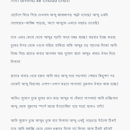
নিবো। ammu ke choda choti
হোটেলে ফিরে গিয়ে দেখলাম আম্মু জামাকাপড় পাল্টে বসেছে। আম্মু একটা
সেলোয়ার-কামিজ পড়েছে, আগে আম্মুকে এভাবে বহুবার দেখেছি।
তবে এবার কেনো যেনো আম্মুর প্রতি অন্য নজর যাচ্ছে। বারবার ইচ্ছে করছে
বুকের উপর থেকে ওড়না সরিয়ে তাকিয়ে থাকি আম্মুর বড় স্তনের দিকে। আমি
নিজে গিয়ে রাতের খাবার আনলাম আর সুযোগ মতো আম্মুর খাবার ঔষধ দিয়ে
দিলাম।
রাতের খাবার খেয়ে দ্রুত আমি আর আম্মু শুয়ে পড়লাম। শোয়ার কিছুক্ষণ পর
থেকেই আম্মু বিছানায় এপাশ-ওপাশ করতে লাগলো। বুঝলাম ঔষধে কাজ হচ্ছে।
আমিও সুযোগ বুঝে ঘুমের ভান করে আম্মুর গা ঘেঁষতে লাগলাম। আমি চাচ্ছিলাম
আম্মু যেনো পুরুশের স্পর্শে আরো উত্তেজিত হয়ে পরে। হলোও তাই।
আমি সুযোগ বুঝে আম্মুর বুকে হাত দিলাম। আম্মু একটু নড়েচড়ে উঠলো ঠিকই
তবে আমি ঘুমাচ্ছি ভেবে তেমন গুরুত্ব দিলো না। কিন্তু আম্মু ঠিকই ছটফট