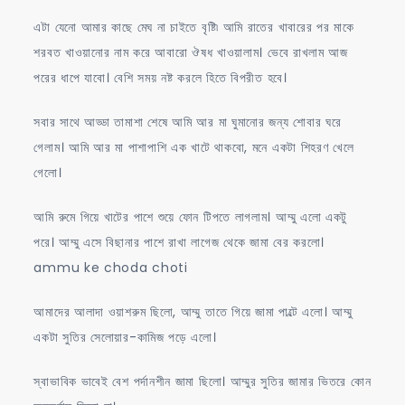
এটা যেনো আমার কাছে মেঘ না চাইতে বৃষ্টি৷ আমি রাতের খাবারের পর মাকে
শরবত খাওয়ানোর নাম করে আবারো ঔষধ খাওয়ালাম। ভেবে রাখলাম আজ
পরের ধাপে যাবো। বেশি সময় নষ্ট করলে হিতে বিপরীত হবে।
সবার সাথে আড্ডা তামাশা শেষে আমি আর মা ঘুমানোর জন্য শোবার ঘরে
গেলাম। আমি আর মা পাশাপাশি এক খাটে থাকবো, মনে একটা শিহরণ খেলে
গেলো।
আমি রুমে গিয়ে খাটের পাশে শুয়ে ফোন টিপতে লাগলাম। আম্মু এলো একটু
পরে। আম্মু এসে বিছানার পাশে রাখা লাগেজ থেকে জামা বের করলো।
ammu ke choda choti
আমাদের আলাদা ওয়াশরুম ছিলো, আম্মু তাতে গিয়ে জামা পাল্টে এলো। আম্মু
একটা সুতির সেলোয়ার-কামিজ পড়ে এলো।
স্বাভাবিক ভাবেই বেশ পর্দানশীন জামা ছিলো। আম্মুর সুতির জামার ভিতরে কোন