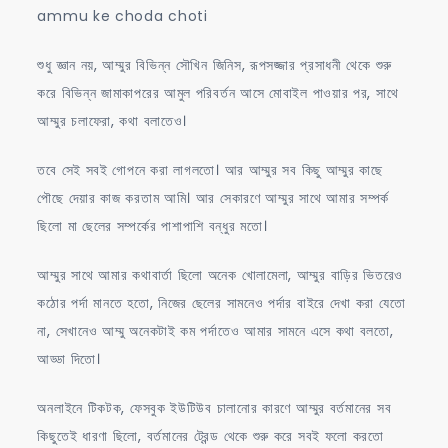
ammu ke choda choti
শুধু জ্ঞান নয়, আম্মুর বিভিন্ন সৌখিন জিনিস, রূপসজ্জার প্রসাধনী থেকে শুরু
করে বিভিন্ন জামাকাপরের আমুল পরিবর্তন আসে মোবাইল পাওয়ার পর, সাথে
আম্মুর চলাফেরা, কথা বলাতেও।
তবে সেই সবই গোপনে করা লাগলতো। আর আম্মুর সব কিছু আম্মুর কাছে
পৌছে দেয়ার কাজ করতাম আমি। আর সেকারণে আম্মুর সাথে আমার সম্পর্ক
ছিলো মা ছেলের সম্পর্কের পাশাপাশি বন্ধুর মতো।
আম্মুর সাথে আমার কথাবার্তা ছিলো অনেক খোলামেলা, আম্মুর বাড়ির ভিতরেও
কঠোর পর্দা মানতে হতো, নিজের ছেলের সামনেও পর্দার বাইরে দেখা করা যেতো
না, সেখানেও আম্মু অনেকটাই কম পর্দাতেও আমার সামনে এসে কথা বলতো,
আড্ডা দিতো।
অনলাইনে টিকটক, ফেসবুক ইউটিউব চালানোর কারণে আম্মুর বর্তমানের সব
কিছুতেই ধারণা ছিলো, বর্তমানের ট্রেন্ড থেকে শুরু করে সবই ফলো করতো