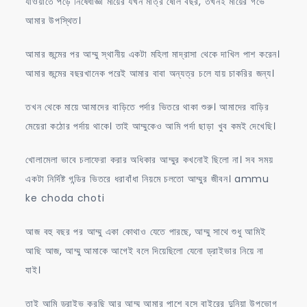
যাওয়াতে পড়ে নিষেধাজ্ঞা মায়ের যখন মাত্র ষোল বছর, তখনই মায়ের গর্ভে
আমার উপস্থিত।
আমার জন্মের পর আম্মু স্থানীয় একটা মহিলা মাদ্রাসা থেকে দাখিল পাশ করেন।
আমার জন্মের বছরখানেক পরেই আমার বাবা অন্যত্র চলে যায় চাকরির জন্য।
তখন থেকে মায়ে আমাদের বাড়িতে পর্দার ভিতরে থাকা শুরু। আমাদের বাড়ির
মেয়েরা কঠোর পর্দায় থাকে। তাই আম্মুকেও আমি পর্দা ছাড়া খুব কমই দেখেছি।
খোলামেলা ভাবে চলাফেরা করার অধিকার আম্মুর কখনোই ছিলো না। সব সময়
একটা নির্দিষ্ট গন্ডির ভিতরে ধরাবাঁধা নিয়মে চলতো আম্মুর জীবন। ammu
ke choda choti
আজ বহু বছর পর আম্মু একা কোথাও যেতে পারছে, আম্মু সাথে শুধু আমিই
আছি আজ, আম্মু আমাকে আগেই বলে দিয়েছিলো যেনো ড্রাইভার নিয়ে না
যাই।
তাই আমি ড্রাইভ করছি আর আম্মু আমার পাশে বসে বাইরের দুনিয়া উপভোগ