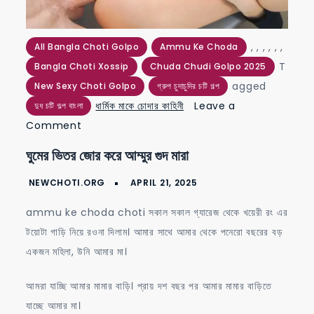
,
,
,
,
,
,
All Bangla Choti Golpo
Ammu Ke Choda
T
Bangla Choti Xossip
Chuda Chudi Golpo 2025
agged
New Sexy Choti Golpo
গ্রুপ চুদাচুদির চটি গল্প
ধার্মিক মাকে চোদার কাহিনী
Leave a
দুধ চটি গল্প বাংলা
on
Comment
ঘুমের
ঘুমের ভিতর জোর করে আম্মুর গুদ মারা
ভিতর
জোর
করে
ammu ke choda choti সকাল সকাল গ্যারেজ থেকে খয়েরী রং এর
আম্মুর
টয়োটা গাড়ি নিয়ে রওনা দিলাম। আমার সাথে আমার থেকে পনেরো বছরের বড়
গুদ
একজন মহিলা, উনি আমার মা।
মারা
আমরা যাচ্ছি আমার মামার বাড়ি। প্রায় দশ বছর পর আমার মামার বাড়িতে
যাচ্ছে আমার মা।