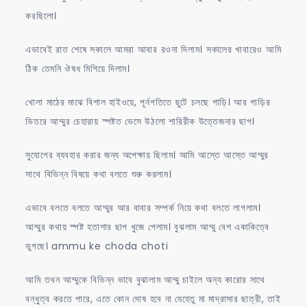
করছিলো।
এভাবেই রাত শেষে সকালে আমরা আবার রওনা দিলাম। সকালের খাবারেও আমি
ঠিক তেমনি ঔষধ মিশিয়ে দিলাম।
খোলা মাঠের মাঝে বিশাল হাইওয়ে, পূর্নগতিতে ছুটে চলছে গাড়ি। আর গাড়ির
ভিতরে আম্মুর চেহারায় স্পষ্টত ভেসে উঠলো শারিরীক উত্তেজনার ছাপ।
সুযোগের ব্যবহার করার জন্য অপেক্ষায় ছিলাম। আমি আস্তে আস্তে আম্মুর
সাথে বিভিন্ন বিষয়ে কথা বলতে শুরু করলাম।
এভাবে বলতে বলতে আম্মুর আর বাবার সম্পর্ক নিয়ে কথা বলতে লাগলাম।
আম্মুর কথায় স্পষ্ট হতাশার ছাপ খুজে পেলাম। বুঝলাম আম্মু বেশ একাকিত্বে
ভুগছে। ammu ke choda choti
আমি তখন আম্মুকে বিভিন্ন ভাবে বুঝালাম আম্মু চাইলে অন্য কারোর সাথে
বন্ধুত্ব করতে পারে, এতে কোন দোষ হবে না যেহেতু মা মাদ্রাসার ছাত্রী, তাই