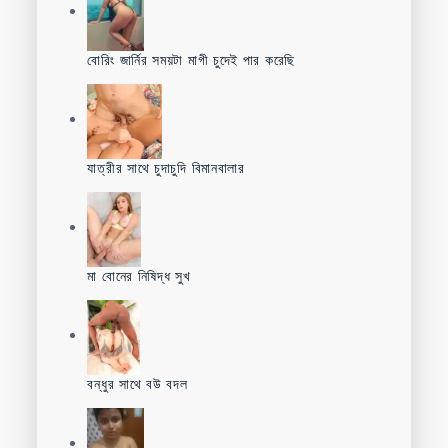
বোরিং জার্নির সময়টা মাগী চুদেই পার করেছি
যাত্রীর সাথে চুদাচুদি বিমানবালার
মা বোনের নিষিদ্ধ সুখ
বন্ধুর সাথে বউ বদল