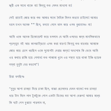
স্ত্রী এক সাথে থাকে না। কিন্তু শুভ সেসব মানলো না।
সেই রাতেই জোর করে শুভ আমার সাথে দৈহিক মিলন করতে চাইলো। আমার
বয়স তখন অনেক ** ছিল, বলতে গেলে ভাল করে ওসব বুঝতামও না।
আমি ওকে অনেক রিকোয়েস্ট করে বললাম যে আমি ওসবের জন্য মানসিকভাবে
প্রস্তুত নই আর কালরাত্রিতে এসব করা বারণ। কিন্তু শুভ বারবার আমাকে
জোর করে চেপে ধরছিল ওকে সুযোগটা দেয়ার জন্য। অবশেষে কি ভেবে আমি
ওর কথায় রাজি হয়ে গেলাম। শুভ পাজামা খুলে ওর শক্ত হয়ে থাকা ইঞ্চি ছয়েক
লম্বা নুনুটা বের করলো”।
রিয়া বলছিলঃ
“নুনুর আগা চামড়া দিয়ে ঢাকা ছিল, বাচ্চা ছেলেদের যেমন থাকে। শুভ চামড়া
ধরে টান দিলে লাল টুকটুকে গোল একটা ডিমের মত আগা বেরুল। আমার মধ্যে
কি ঘটে গেল বুঝতে পারলাম না,