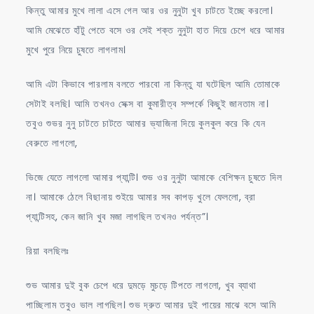
কিন্তু আমার মুখে লালা এসে গেল আর ওর নুনুটা খুব চাটতে ইচ্ছে করলো।
আমি মেঝেতে হাঁটু পেতে বসে ওর সেই শক্ত নুনুটা হাত দিয়ে চেপে ধরে আমার
মুখে পুরে নিয়ে চুষতে লাগলাম।
আমি এটা কিভাবে পারলাম বলতে পারবো না কিন্তু যা ঘটেছিল আমি তোমাকে
সেটাই বলছি। আমি তখনও সেক্স বা কুমারীত্ব সম্পর্কে কিছুই জানতাম না।
তবুও শুভর নুনু চাটতে চাটতে আমার ভ্যাজিনা দিয়ে কুলকুল করে কি যেন
বেরুতে লাগলো,
ভিজে যেতে লাগলো আমার প্যান্টি। শুভ ওর নুনুটা আমাকে বেশিক্ষন চুষতে দিল
না। আমাকে ঠেলে বিছানায় শুইয়ে আমার সব কাপড় খুলে ফেললো, ব্রা
প্যান্টিসহ, কেন জানি খুব মজা লাগছিল তখনও পর্যন্ত”।
রিয়া বলছিলঃ
শুভ আমার দুই বুক চেপে ধরে দুমড়ে মুচড়ে টিপতে লাগলো, খুব ব্যাথা
পাচ্ছিলাম তবুও ভাল লাগছিল। শুভ দ্রুত আমার দুই পায়ের মাঝে বসে আমি