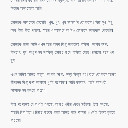
বোঝার চেষ্টা করলাম, সেখানে স্পষ্ট প্রশ্রয়, মাথা দুলিয়ে বললাম, “হ্যাঁ রিয়া,
নিজের অজান্তেই আমি
তোমাকে ভালবেসে ফেলেছি। খুব, খুব, খুব ভালবাসি তোমাকে”। রিয়া মুখ নিচু
করে ধীরে ধীরে বললো, “আর একইভাবে আমিও তোমাকে ভালবেসে ফেলেছি।
তোমাকে ছাড়া আমি এখন আর অন্য কিছু ভাবতেই পারিনা। আমার কাজ,
বিশ্রাম, ঘুম, আনন্দ সব সবকিছু তোমার মাঝে হারিয়ে গেছে। রসালো গরম গুদ
চুদা
এখন তুমিই আমার সত্বা, আমার আত্মা, অন্য কিছুই নয়। তবে তোমাকে আমার
জীবনের কিছু কথা জানানো খুবই দরকার”। আমি বললাম, “তুমি অকপটে
আমাকে সব বলতে পারো”।
রিয়া প্রথমেই যে কথাটা বললো, আমার শরীর কেঁপে উঠলো। রিয়া বললো,
“আমি বিবাহিত”। রিয়ার হাতের মাঝে আমার হাত থাকায় ও সেটা ঠিকই বুঝতে
পারলো।