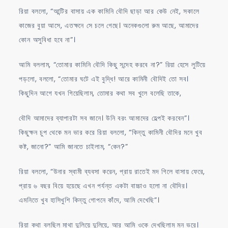
রিয়া বললো, “আন্টির বাসায় এক কামিনি বৌদি ছাড়া আর কেউ নেই, সকালে
কাজের বুয়া আসে, এতক্ষনে সে চলে গেছে। অনেকগুলো রুম আছে, আমাদের
কোন অসুবিধা হবে না”।
আমি বললাম, “তোমার কামিনি বৌদি কিছু সন্দেহ করবে না?” রিয়া হেসে লুটিয়ে
পড়লো, বললো, “তোমার ঘটে এই বুদ্ধি! আরে কামিনী বৌদিই তো সব।
কিছুদিন আগে যখন গিয়েছিলাম, তোমার কথা সব খুলে বলেছি তাকে,
বৌদি আমাদের ব্যাপারটা সব জানে। উনি বরং আমাদের হেল্পই করবেন”।
কিছুক্ষন চুপ থেকে মন ভার করে রিয়া বললো, “কিন্তু কামিনী বৌদির মনে খুব
কষ্ট, জানো?” আমি জানতে চাইলাম, “কেন?”
রিয়া বললো, “উনার স্বামী ব্যবসা করেন, প্রায় রাতেই মদ গিলে বাসায় ফেরে,
প্রায় ৬ বছর বিয়ে হয়েছে এখন পর্যন্ত একটা বাচ্চাও হলো না বৌদির।
এমনিতে খুব হাসিখুশি কিন্তু গোপনে কাঁদে, আমি দেখেছি”।
রিয়া কথা বলছিল মাথা দুলিয়ে দুলিয়ে, আর আমি ওকে দেখছিলাম মন ভরে।