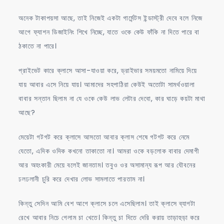
অনেক টাকাপয়সা আছে, তাই নিজেই একটা গার্মেন্টস ইন্ডাস্ট্রী দেবে বলে নিজে
আগে ফ্যাশন ডিজাইনিং শিখে নিচ্ছে, যাতে ওকে কেউ ফাঁকি না দিতে পারে বা
ঠকাতে না পারে।
প্রাইভেট কারে ক্লাসে আসা-যাওয়া করে, ড্রাইভার সময়মতো নামিয়ে দিয়ে
যায় আবার এসে নিয়ে যায়। আমাদের সহপাঠিরা কেউই অতোটা সামর্থওয়ালা
বাবার সন্তান ছিলাম না যে ওকে কেউ লাভ লেটার দেবো, কার ঘাড়ে কয়টা মাথা
আছে?
মেয়েটা গটগট করে ক্লাসে আসতো আবার ক্লাস শেষে গটগট করে নেমে
যেতো, এদিক ওদিক কখনো তাকাতো না। আমরা ওকে বড়লোক বাবার দেমাগী
আর অহংকারী মেয়ে বলেই জানতাম। তবুও ওর অসামান্য রূপ আর যৌবনের
ঢলঢলানী চুরি করে দেখার লোভ সামলাতে পারতাম না।
কিন্তু সেদিন আমি বেশ আগে ক্লাসে চলে এসেছিলাম। তাই ক্লাসে ব্যাগটা
রেখে আবার নিচে গেলাম চা খেতে। কিন্তু চা দিতে দেরি করায় তাড়াহুড়া করে