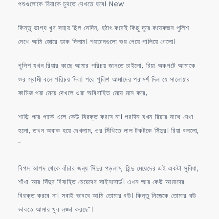
পশুগুলোকে রিয়াকে চুদতে দেখতে হবে। New
কিন্তু ভাগ্য খুব সহায় ছিল সেদিন, হঠাৎ করেই কিছু দূরে কয়েকজন পুলিশ
দেখে আমি জোরে ডাক দিলাম। শয়তানগুলো ভয় পেয়ে পালিয়ে গেলো।
পুলিশ যখন রিয়ার কাছে আমার পরিচয় জানতে চাইলো, রিয়া অকপটে আমাকে
ওর স্বামী বলে পরিচয় দিল। পরে পুলিশ আমাদের পরামর্শ দিল যে সালোয়ার
কামিজ পরা মেয়ে দেখলে ওরা অবিবাহিত মেয়ে মনে করে,
শাড়ি পরে পার্কে এলে কেউ বিরক্ত করবে না। পরদিন যখন রিয়ার সাথে দেখা
হলো, তখন অবাক হয়ে দেখলাম, ওর সিঁথিতে লাল টকটকে সিঁদুর। রিয়া বললো,
“
বিপদ আপদ থেকে বাঁচার জন্য সিঁদুর পড়লাম, হিন্দু মেয়েদের এই একটা সুবিধা,
শাঁখা আর সিঁদুর বিবাহিত মেয়েদের সাইনবোর্ড। এখন আর কেউ আমাদের
বিরক্ত করবে না। সবাই ভাববে আমি তোমার বউ। কিন্তু নিজেকে তোমার বউ
ভাবতে আমার খুব লজ্জা করছে”।