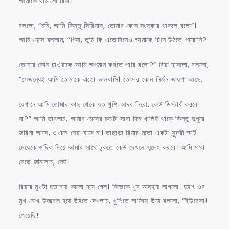
আমাকে থামালো রিয়া।
বললো, “মনি, আমি কিন্তু সিরিয়াস, তোমার কোন সংস্কার থাকলে বলো”।
আমি হেসে বললাম, “পিয়া, তুমি কি এতোদিনেও আমাকে চিনে উঠতে পারোনি?
তোমার কোন চাওয়াকে আমি অপমান করতে পারি বলো?” রিয়া হাসলো, বললো,
“সেজন্যেই আমি তোমাকে এতো ভালবাসি। তোমার কোন নির্জন জায়গা আছে,
যেখানে আমি তোমার কাছ থেকে যত খুশি আদর নিবো, কেউ ডিস্টার্ব করবে
না?” আমি ভাবলাম, আমার মেসের রুমটা সারা দিন খালিই থাকে কিন্তু দুপুরে
জরিনা আসে, ওখানে নেয়া যাবে না। তাছাড়া রিয়ার মতো একটা সুন্দরী স্মার্ট
মেয়েকে ওদিক দিয়ে আমার সাথে ঢুকতে কেউ দেখলে সন্দেহ করবে। আমি মাথা
নেড়ে জানালাম, নেই।
রিয়ার মুখটা হতাশায় কালো হয়ে গেল। নিজেকে খুব অসহায় লাগলো। হঠাৎ ওর
মুখ চোখ উজ্জ্বল হয়ে উঠতে দেখলাম, খুশিতে লাফিয়ে উঠে বললো, “ইউরেকা!
পেয়েছি!