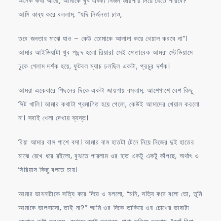
অনেক কথা আছে, আমাকে খুব একটা নির্জন জায়গায় নিয়ে যেতে পারবে?”
আমি কাব্য করে বললাম, “যদি নির্জনতা চাও,
তবে জনতার মাঝে যাও – কেউ তোমাকে আলাদা করে খেয়াল করবে না”।
আমার আইডিয়াটা খুব পছন্দ হলো রিয়ার। সেই মোতাবেক আমরা স্টেডিয়ামে
ঢুকে গেলাম দর্শক হয়ে, ফুটবল ম্যাচ চলছিল একটা, প্রচুর দর্শক।
আমরা একেবারে পিছনের দিকে একটা জায়গায় বসলাম, আশেপাশে বেশ কিছু
সিট খালি। আমার কথাটা প্রমাণিত হয়ে গেলো, কেউই আমাদের খেয়াল করলো
না। সবাই খেলা দেখায় ব্যস্ত।
রিয়া আমার বাস পাশে বসা। আমার বাম হাতটা টেনে নিয়ে নিজের দুই হাতের
মাঝে রেখে ধরে রইলো, বুঝতে পারলাম ওর হাত একটু একটু কাঁপছে, অর্থাৎ ও
সিরিয়াস কিছু বলতে চায়।
আমার ভাবনাটাকে সত্যি করে দিয়ে ও বললো, “মনি, সত্যি করে বলো তো, তুমি
আমাকে ভালবাসো, তাই না?” আমি ওর দিকে তাকিয়ে ওর চোখের ভাষাটা