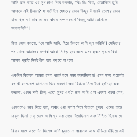
আমি ডান হাতে ওর মুখ চাপা দিয়ে বললাম, “ছিঃ ছিঃ রিয়া, এতোদিনে তুমি
আমাকে এই চিনলে? যা ঘটেছিল সেসবের কোন কিছুর উপরেই তোমার কোন
হাত ছিল না। আর তোমার বাবার সম্পদ দেখে কিন্তু আমি তোমাকে
ভালবাসিনি”।
রিয়া হেসে বললো, “সে আমি জানি, হিরে চিনতে আমি ভুল করিনি”। সেদিনের
পর থেকে আমাদের সম্পর্ক আরো নিবিড় হয়ে এলো এবং ক্রমে ক্রমে রিয়া
আমার প্রতি নির্ভরশীল হয়ে পড়তে লাগলো।
একদিন বিকেলে আমরা রমনা পার্কে বসে সময় কাটাচ্ছিলাম। এমন সময় কয়েকটা
বখাটে বদমায়েশ আমাদের ঘিরে ধরলো। ওরা রিয়াকে নিয়ে টানা হ্যাঁচড়া শুরু
করলো, ওদের দাবী ছিল, এতো সুন্দর একটা মাল আমি একা একাই খাবো কেন,
ওদেরকেও ভাগ দিতে হবে, অর্থাৎ ওরা সবাই মিলে রিয়াকে চুদবে। ওদের হাতে
চাকুও ছিল। চাকু দেখে আমি খুব ভয় পেয়ে গিয়েছিলাম এবং নিশ্চিত ছিলাম যে,
রিয়ার সাথে এতোদিন মিশেও আমি চুদতে না পারলেও আজ দাঁড়িয়ে দাঁড়িয়ে এই