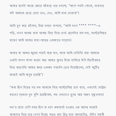
আমার হাতটা আরো জোরে আঁকড়ে ধরে বললো, “আগে সবটা শোনো, তারপরে
যদি আমাকে ছেড়ে যেতে চাও, যেও, আমি বাধা দেবোনা”।
আমি চুপ করে রইলাম, রিয়া বলতে লাগলো, “আমি যখন **** ****-এ
পড়ি, তখন আমার বাবা আমার বিয়ে দিয়ে দেন। ছেলেটার নাম শুভ, অস্ট্রেলিয়ায়
থাকে। আমি আমার বাবা-মায়ের একমাত্র সন্তান।
আমার মা আমার জন্মের পরেই মারা যান, মাকে আমি দেখিনি। বাবা আমাকে
একাই লালন পালন করেন আর আমার মুখের দিকে তাকিয়ে উনি দ্বিতীয়বার
বিয়ে করেননি। আমার জন্য একজন গভর্নেস রেখে দিয়েছিলেন, সেই আন্টির
কাছেই আমি মানুষ হয়েছি”।
“কথা ছিল বিয়ের পর শুভ আমাকে নিয়ে অস্ট্রেলিয়া চলে যাবে, ওখানেই সেটেল্ড
করবে। প্রথমে খুব খুশি হয়েছিলাম, শুভ দেখতেও সুন্দর আর দারুন হ্যান্ডসাম।
শুভ’র হাতে বেশি সময় ছিল না বলে কথাবার্তা হওয়ার এক মাসের মধ্যেই
আমাদের বিয়ে হয়ে গেল। বিয়ের পরের রাত হিন্দু মতে কালরাত্রি, ঐদিন স্বামী