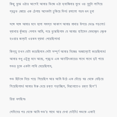
কিছু বুঝে ওঠার আগেই আমার ভিজে ওঠা ভ্যাজিনার মুখে ওর নুনুটা লাগিয়ে
প্রচন্ড জোরে এক ঠেলায় অনেকটা ঢুকিয়ে দিল। রসালো গরম গুদ চুদা
সঙ্গে সঙ্গে আমার মনে হলো সমস্ত আকাশ আমার মাথার উপরে ভেঙে পড়লো।
ব্যাথায় কুঁকড়ে গেলাম আমি, পরে বুঝেছিলাম যে আমার হাইমেন মেমব্রেন ব্রেক
হওয়ার জন্যই ওরকম ব্যাথা পেয়েছিলাম।
কিন্তু তখন যেটা করেছিলাম সেটা সম্পূর্ণ আমার নিজের অজান্তেই করেছিলাম।
আমার শুধু এটুকু মনে আছে, প্রচন্ড এক আর্তচিৎকারের সাথে সাথে দুই পায়ে
শুভর বুকে একটা লাথি মেরেছিলাম,
শুভ ছিটকে নিচে পড়ে গিয়েছিল আর আমি উঠে এক দৌড়ে ঘর থেকে বেড়িয়ে
গিয়েছিলাম। আমার উরু বেয়ে রক্ত গড়াচ্ছিল, বিছানাতেও রক্ত ছিল”।
রিয়া বলছিলঃ
সেদিনের পর থেকে আমি শুভ’র সাথে আর দেখা দেইনি। শুভকে একাই