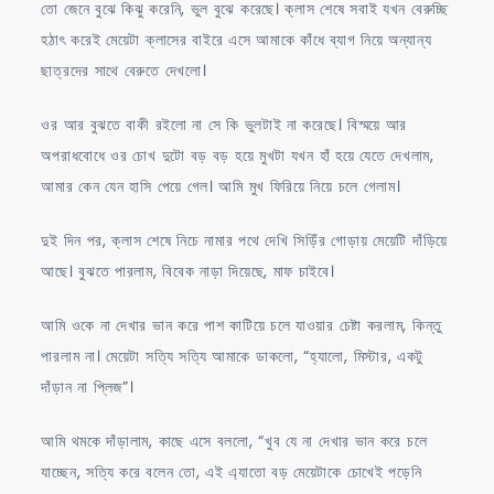
তো জেনে বুঝে কিঝু করেনি, ভুল বুঝে করেছে। ক্লাস শেষে সবাই যখন বেরুচ্ছি
হঠাৎ করেই মেয়েটা ক্লাসের বাইরে এসে আমাকে কাঁধে ব্যাগ নিয়ে অন্যান্য
ছাত্রদের সাথে বেরুতে দেখলো।
ওর আর বুঝতে বাকী রইলো না সে কি ভুলটাই না করেছে। বিস্ময়ে আর
অপরাধবোধে ওর চোখ দুটো বড় বড় হয়ে মুখটা যখন হাঁ হয়ে যেতে দেখলাম,
আমার কেন যেন হাসি পেয়ে গেল। আমি মুখ ফিরিয়ে নিয়ে চলে গেলাম।
দুই দিন পর, ক্লাস শেষে নিচে নামার পথে দেখি সিড়িঁর গোড়ায় মেয়েটি দাঁড়িয়ে
আছে। বুঝতে পারলাম, বিবেক নাড়া দিয়েছে, মাফ চাইবে।
আমি ওকে না দেখার ভান করে পাশ কাটিয়ে চলে যাওয়ার চেষ্টা করলাম, কিন্তু
পারলাম না। মেয়েটা সত্যি সত্যি আমাকে ডাকলো, “হ্যালো, মিস্টার, একটু
দাঁড়ান না প্লিজ”।
আমি থমকে দাঁড়ালাম, কাছে এসে বললো, “খুব যে না দেখার ভান করে চলে
যাচ্ছেন, সত্যি করে বলেন তো, এই এ্যাতো বড় মেয়েটাকে চোখেই পড়েনি