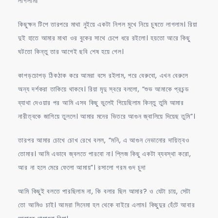
লাগলাম।
কিছুক্ষন টিপে তারপরে মাথা নুইয়ে একটা নিপল মুখে নিয়ে চুষতে লাগলাম। রিয়া
দুই হাতে আমার মাথা ওর বুকের সাথে চেপে ধরে রইলো। হয়তো আরে কিছু
ঘটতো কিন্তু তার আগেই ছবি শেষ হয়ে গেল।
কাপড়চোপড় ঠিকঠাক করে আমরা বসে রইলাম, পরে বেরুবো, এখন বেরুলে
অন্য দর্শকরা তাকিয়ে থাকবে। রিয়া মৃদু স্বরে বললো, “শুভ আমাকে প্রচন্ড
ব্যাথা দেওয়ার পর আমি এসব কিছু ভুলেই গিয়েছিলাম কিন্তু তুমি আমার
নারীত্বকে জাগিয়ে তুললে। আমার মনের ভিতরে আগুন জ্বালিয়ে দিয়েছ তুমি”।
তারপর আমার চোখে চোখ রেখে বলল, “মনি, এ আগুন নেভানোর দায়িত্বও
তোমার। আমি এভাবে জ্বলতে পারবো না। প্লিজ কিছু একটা ব্যবস্থা করো,
আর না হলে মেরে ফেলো আমায়”। রসালো গরম গুদ চুদা
আমি কিছুই বলতে পারছিলাম না, কি বলার ছিল আমার? ও যেটা চায়, সেটা
তো আমিও চাই। আমরা সিনেমা হল থেকে বাইরে এলাম। কিছুদুর হেঁটে আবার