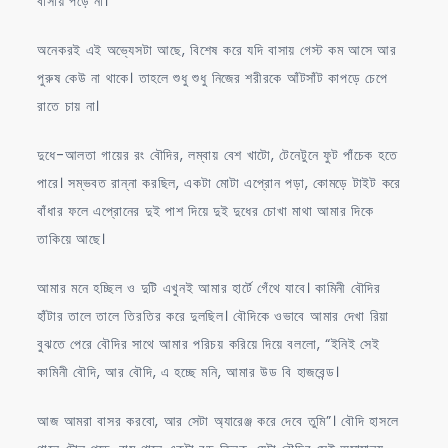
বাসায় পড়ে না।
অনেকরই এই অভ্যেসটা আছে, বিশেষ করে যদি বাসায় গেস্ট কম আসে আর
পুরুষ কেউ না থাকে। তাহলে শুধু শুধু নিজের শরীরকে আঁটসাঁট কাপড়ে চেপে
রাতে চায় না।
দুধে-আলতা গায়ের রং বৌদির, লম্বায় বেশ খাটো, টেনেটুনে ফুট পাঁচেক হতে
পারে। সম্ভবত রান্না করছিল, একটা মোটা এপ্রোন পড়া, কোমড়ে টাইট করে
বাঁধার ফলে এপ্রোনের দুই পাশ দিয়ে দুই দুধের চোখা মাথা আমার দিকে
তাকিয়ে আছে।
আমার মনে হচ্ছিল ও দুটি এখুনই আমার হার্টে গেঁথে যাবে। কামিনী বৌদির
হাঁটার তালে তালে তিরতির করে দুলছিল। বৌদিকে ওভাবে আমার দেখা রিয়া
বুঝতে পেরে বৌদির সাথে আমার পরিচয় করিয়ে দিয়ে বললো, “ইনিই সেই
কামিনী বৌদি, আর বৌদি, এ হচ্ছে মনি, আমার উড বি হাজবেন্ড।
আজ আমরা বাসর করবো, আর সেটা অ্যারেঞ্জ করে দেবে তুমি”। বৌদি হাসলে