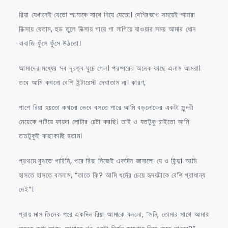
রিয়া যেখানেই যেতো আমাকে সাথে নিয়ে যেতো। বেশিরভাগ সময়েই আমরা
রিক্সায় যেতাম, হুড তুলে রিক্সায় গায়ে গা লাগিয়ে যাওয়ার সময় আমার ধোন
বাবাজি ফুঁসে ফুঁসে উঠতো।
আমাদের মধ্যের সব দূরত্ব ঘুচে গেল। পরষ্পরের অনেক কাছে এলাম আমরা।
তবে আমি কখনো বেশি ইন্টারেস্ট দেখাতাম না। কারণ,
পাশে রিয়া হয়তো কখনো ভেবে বসতে পারে আমি বড়লোকের একটা সুন্দরী
মেয়েকে পটিয়ে ফায়দা লোটার চেষ্টা করছি। তাই ও যতটুকু চাইতো আমি
ততটুকুই কাছাকাছি হতাম।
প্রথমে বুঝতে পারিনি, পরে রিয়া নিজেই একদিন জানালো যে ও হিন্দু। আমি
হাসতে হাসতে বললাম, “তাতে কি? আমি ধর্মের চেয়ে হৃদয়টাকে বেশি প্রাধান্য
দেই”।
প্রায় মাস তিনেক পরে একদিন রিয়া আমাকে বললো, “মনি, তোমার সাথে আমার