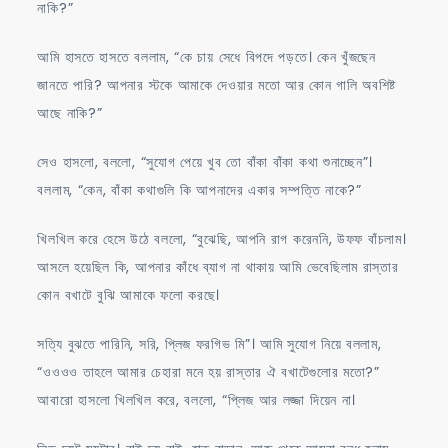
নাকি?”
আমি হাসতে হাসতে বললাম, “কে চায় সেধে বিপদে পড়তে। কেন খুঁজছেন
জানতে পারি? আপনার স্টকে আমাকে দেওয়ার মতো আর কোন গালি অবশিষ্ট
আছে নাকি?”
সেও হাসলো, বললো, “সুযোগ পেয়ে খুব তো বাঁকা বাঁকা কথা শুনাচ্ছেন”।
বললাম, “কেন, বাঁকা কথাগুলি কি আপনাদের একার সম্পত্তি নাকে?”
খিলখিল করে হেসে উঠে বললো, “বুঝেছি, আপনি রাগ করেননি, উফফ বাঁচলাম।
আসলে হয়েছিল কি, আপনার কাঁধে ব্যাগ না থাকায় আমি ভেবেছিলাম রাস্তার
কোন বখাটে বুঝি আমাকে ফলো করছে।
সত্যি বুঝতে পারিনি, সরি, প্লিজ ফরগিভ মি”। আমি সুযোগ নিয়ে বললাম,
“ওওওও তাহলে আমার চেহারা মনে হয় রাস্তার ঐ বখাটেগুলোর মতো?”
আবারো হাসলো খিলখিল করে, বললো, “প্লিজ আর লজ্জা দিয়েন না।