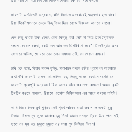
রিয়া আমাকে নিয়ে পিছনের দিকে একেবারে কোণায় গিয়ে বসলো।
জায়গাটা এমনিতেই অন্ধকার, বাতি নিভালে একেবারেই অন্ধকার হয়ে যাবে।
রিয়া টিকেটম্যানকে ডেকে কিছু টাকা দিয়ে কোল্ড ড্রিংকস আনতে বললো।
বেশ কিছু ভাংতি টাকা ফেরৎ এলো কিন্তু রিয়া সেটা না নিয়ে টিকেটম্যানকে
বললো, খেয়াল রেখো, কেউ যেন আমাদের ডিস্টার্ব না করে”। টিকেটম্যান এসব
ব্যাপারে অভিজ্ঞ, সে বলে গেল কোন সমস্যা নেই, সে খেয়াল রাখবে।
ছবি শুরু হলো, রিয়ার দারুন বুদ্ধি, মাঝখানে বসলে ছবির প্রক্ষেপন আলোতে
মাঝামাঝি জায়গাটা হালকা আলোকিত হয়, কিন্তু আমরা যেখানে বসেছি সে
জায়গাটা পুরোপুরি অন্ধকার। রিয়া আমার কাঁধে ওর মাথা রাখলো। আমার বুকটা
ঢিবঢিব করতে লাগলো, রিয়াকে এতোটা নিবিড়ভাবে এর আগে কখনো পাইনি।
আমি রিয়ার দিকে মুখ ঘুড়িয়ে সেই প্রথমবারের মতো ওর গালে একটা চুমু
দিলাম। রিয়াও মুখ তুলে আমাকে চুমু দিল। আমার সমস্ত দ্বিধা উবে গেল, দুই
হাতে ওর মুখ ধরে চুমুতে চুমুতে ওর সারা মুখ ভিজিয়ে দিলাম।