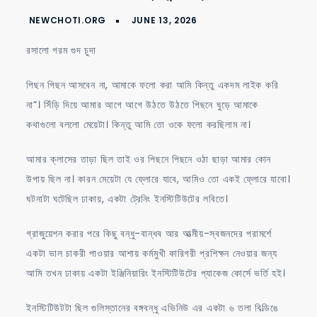
কখনো
ঠাণ্ডা
হবে
রসালো গরম গুদ চুদা
না
তুমি
পিছন পিছন আসবেন না, আমাকে ফলো করা আমি কিন্তু একদম লাইক করি
চুদি
না”। সিঁড়ি দিয়ে আমার আগে আগে উঠতে উঠতে পিছনে ঘুড়ে আমাকে
শান্তি
কথাগুলো বললো মেয়েটা। কিন্তু আমি তো ওকে ফলো করছিলাম না।
পাবে
আমার ক্লাসের তাড়া ছিল তাই ওর পিছনে পিছনে ওঠা ছাড়া আমার কোন
উপায় ছিল না। কারন মেয়েটা যে ফ্লোরে যাবে, আমিও তো একই ফ্লোরে যাবো।
ঘটনাটা ঘটেছিল ঢাকায়, একটা ট্রেনিং ইনস্টিটিউটের লবিতে।
গ্রাজুয়েশন করার পরে কিছু বন্ধু-বান্ধব আর আত্মীয়-স্বজনদের পরামর্শে
একটা ভাল চাকরী পাওয়ার আশায় কর্মমুখী কারিগরী প্রশিক্ষন নেওয়ার জন্য
আমি তখন ঢাকায় একটা ইঞ্জিনিয়ারিং ইনস্টিটিউটের প্যাকেজ কোর্সে ভর্তি হই।
ইনস্টিটিউটটা ছিল গুলিস্তানের বঙ্গবন্ধু এভিনিউ এর একটা ৬ তলা বিল্ডিঙে