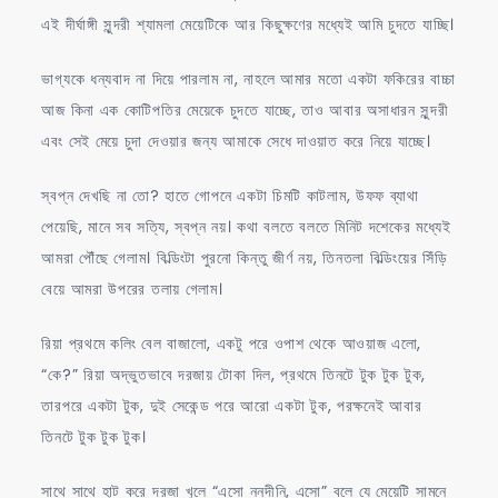
এই দীর্ঘাঙ্গী সুন্দরী শ্যামলা মেয়েটিকে আর কিছুক্ষণের মধ্যেই আমি চুদতে যাচ্ছি।
ভাগ্যকে ধন্যবাদ না দিয়ে পারলাম না, নাহলে আমার মতো একটা ফকিরের বাচ্চা
আজ কিনা এক কোটিপতির মেয়েকে চুদতে যাচ্ছে, তাও আবার অসাধারন সুন্দরী
এবং সেই মেয়ে চুদা দেওয়ার জন্য আমাকে সেধে দাওয়াত করে নিয়ে যাচ্ছে।
স্বপ্ন দেখছি না তো? হাতে গোপনে একটা চিমটি কাটলাম, উফফ ব্যাথা
পেয়েছি, মানে সব সত্যি, স্বপ্ন নয়। কথা বলতে বলতে মিনিট দশেকের মধ্যেই
আমরা পৌঁছে গেলাম। বিল্ডিংটা পুরনো কিন্তু জীর্ণ নয়, তিনতলা বিল্ডিংয়ের সিঁড়ি
বেয়ে আমরা উপরের তলায় গেলাম।
রিয়া প্রথমে কলিং বেল বাজালো, একটু পরে ওপাশ থেকে আওয়াজ এলো,
“কে?” রিয়া অদ্ভুতভাবে দরজায় টোকা দিল, প্রথমে তিনটে টুক টুক টুক,
তারপরে একটা টুক, দুই সেকেন্ড পরে আরো একটা টুক, পরক্ষনেই আবার
তিনটে টুক টুক টুক।
সাথে সাথে হাট করে দরজা খুলে “এসো ননদীনি, এসো” বলে যে মেয়েটি সামনে