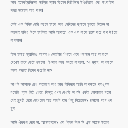
আর ইলেকট্রনিক্সের সাব্বির স্যার ছিলেন বিটিভি’র ইঞ্জিনিয়ার এবং সাংঘাতিক
সময় সচেতন আর কড়া।
কেউ এক মিনিট দেরি করলে তাকে আর সেদিনের ক্লাসে ঢুকতে দিতেন না।
কাজেই ঘড়ির দিকে তাকিয়ে আমি আবারো এক এক লাফে দুটো করে ধাপ উঠতে
লাগলাম।
তিন তলার ল্যান্ডিঙে আবারও মেয়েটার পিছনে এসে পড়লাম আর আমাকে
দেখেই রাগে ফেটে পড়লো। চিৎকার করে বলতে লাগলো, “এ ম্যান, আপনাকে
ফলো করতে নিষেধ করেছি না?
আপনি আমাকে হেল্প করেছেন আর তার বিনিময়ে আমি আপনাতে থ্যাঙ্কস
বলেছি। ব্যস মিটে গেছে, কিন্তু এখন দেখছি আপনি একটা লোফারের মতো
যেই সুন্দরী মেয়ে দেখেছেন আর অমনি তার পিছু নিয়েছেন? রসালো গরম গুদ
চুদা
আমি ঐরকম মেয়ে না, আন্ডারস্টুড? সো প্লিজ লিভ মি এন্ড মাইন্ড ইয়োর