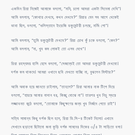
একদিন রিয়া নিজেই আমাকে বললো, “মনি, চলো আমরা একটা সিনেমা দেখি”।
আমি বললাম, “কোথায় দেখবে, কখন দেখবে?” রিয়ার যেন সব আগে থেকেই
ভাবা ছিল, বললো, “গুলিস্তানে ইংরেজি ডকুমেন্টরী চলছে, মর্নিং শো”।
আমি বললাম, “তুমি ডকুমেন্টরী দেখবে?” রিয়া চোখ কুঁ চকে বললো, “কেন?”
আমি বললাম, “না, খুব কম লোকই তো এসব দেখে”।
রিয়া রহস্যময় হাসি হেসে বললো, “সেজন্যেই তো আমরা ডকুমেন্টরী দেখবো।
দর্শক কম থাকবে। আমরা ওখানে ছবি দেখতে যাচ্ছি না, বুঝলেন মিস্টার?”
আমি অবাক হয়ে জানতে চাইলাম, “তাহলে?” রিয়া আমার নাক টিপে দিয়ে
বললো, “হায়রে আমার নাদান বর, কিচ্ছু বোঝে না”। তারপর খুব নিচু স্বরে
লজ্জাবনত কন্ঠে বললো, “তোমাকে কিছুক্ষণের জন্য খুব নির্জনে পেতে চাই”।
সত্যি সামান্য কিছু দর্শক ছিল হলে, রিয়া ডি.সি-র টিকেট নিলো। এখানে
সেখানে ছড়ানো ছিটানো জনা কুড়ি দর্শক সামনের দিকের ৩/৪ টা সাড়িতে বসা।