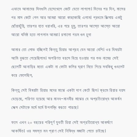
এভাবে আমাদের দিনগুলি হেসেখেলে কেটে যেতে লাগলো। দিনের পর দিন, মাসের
পর মাস কেটে গেল আর আমরা আরো কাছাকাছি এলাম। প্রথমে রিক্সায় একটু
ছোঁয়াছুঁয়ি, তারপর হাত ধরাধরি, এর পরে চুমু, তারপর আস্তে আস্তে আরো
আরো ঘনিষ্ঠ হতে লাগলাম আমরা। রসালো গরম গুদ চুদা
আমার তো লোভ হচ্ছিলই কিন্তু রিয়ার আগ্রহ যেন আরো বেশি। ওর বিষয়টা
আমি বুঝতে পেরেছিলাম। অপরিণত বয়সে বিয়ে হওয়ার পর শুভ নামের সেই
ছেলেটি আনাড়ির মতো একটা না ফোটা কলির ঘ্রাণ নিতে গিয়ে সবকিছু গুবলেট
করে ফেলেছিল,
কিন্তু সেই বিষয়টা রিয়ার মনের মাঝে একটা দাগ কেটে ছিল। ক্রমে রিয়ার বয়স
বেড়েছে, পরিণত হয়েছে আর মানব-মানবীর মাঝের যে অপ্রতিরোধ্য আকর্ষন
সেক্স সেটাকে মর্মে মর্মে উপলব্ধি করতে পারছে।
ফলে এখন ২০ বছরের পরিপূর্ণ যুবতী রিয়া সেই অপ্রতিরোধ্য আকর্ষণে
আকর্ষিত। ওর সমস্ত মন প্রাণ সেই নিষিদ্ধ মজাটা পেতে চাইছে।