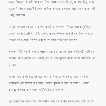
ওউন বিজনেস”। আমি আবারও ভিষন অবাক হলাম কিন্তু আমাকে কিছু বলার
সুযোগই দিল না মেয়েটা। তখন সাব্বির স্যারের ক্লাসের মায়া ত্যাগ করে আমি
একটু দাঁড়ালাম,
মেয়েটা আড়াল হওয়ার পরে আবার উঠতে লাগলাম। কিন্তু আমার দূর্ভাগ্য,
মেয়েটা ক্লাসে ঢোকার মেইন গেটের কাছে দাঁড়িয়ে অপেক্ষা করছিল। আমাকে
দেখেই রাগে ফেটে পড়লো এবং যা তা বলে গালি দিতে লাগলো।
বললো, “ইউ ব্লাডি বাগার, লুচ্চা, বদমায়েস, এখনো ফলো করছিস? আমি কে
জানিস, আমি তোকে দেখে নেবো, বাপের নাম ভুলিয়ে দেবো শালা। ইডিয়েট, গো
টু হেল”।
আমার আর ক্লাসে ঢোকা হলো না। আমি বুঝতে পারলাম, সাথে ব্যাগ না
থাকাতেই এই সমস্যাটা হয়েছে, মেয়েটা বুঝতে পারেনি যে আমিও একজন
ছাত্র, ও আমাকে একজন আউটসাইডার ভেবেছে।
ভুল বুঝাবুঝির ফলে এসব পরিস্থিতি নিয়ে মন খারাপ করার কিছু নেই, মেয়েটা