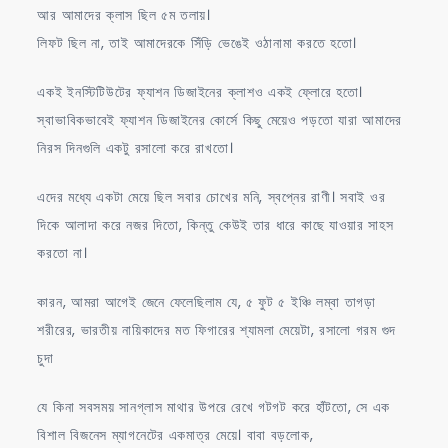
আর আমাদের ক্লাস ছিল ৫ম তলায়।
লিফট ছিল না, তাই আমাদেরকে সিঁড়ি ভেঙেই ওঠানামা করতে হতো।
একই ইনস্টিটিউটের ফ্যাশন ডিজাইনের ক্লাশও একই ফ্লোরে হতো।
স্বাভাবিকভাবেই ফ্যাশন ডিজাইনের কোর্সে কিছু মেয়েও পড়তো যারা আমাদের
নিরস দিনগুলি একটু রসালো করে রাখতো।
এদের মধ্যে একটা মেয়ে ছিল সবার চোখের মনি, স্বপ্নের রাণী। সবাই ওর
দিকে আলাদা করে নজর দিতো, কিন্তু কেউই তার ধারে কাছে যাওয়ার সাহস
করতো না।
কারন, আমরা আগেই জেনে ফেলেছিলাম যে, ৫ ফুট ৫ ইঞ্চি লম্বা তাগড়া
শরীরের, ভারতীয় নায়িকাদের মত ফিগারের শ্যামলা মেয়েটা, রসালো গরম গুদ
চুদা
যে কিনা সবসময় সানগ্লাস মাথার উপরে রেখে গটগট করে হাঁটতো, সে এক
বিশাল বিজনেস ম্যাগনেটের একমাত্র মেয়ে। বাবা বড়লোক,