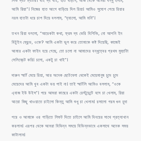
লিভ দ্যট ম্যটার। বাই দ্য বাই, হাত বাড়ান, আজ থেকে আমরা বন্ধু হলাম,
আমি রিয়া”। নিজের হাত আগে বাড়িয়ে দিল রিয়া। আমিও সুযোগ পেয়ে রিয়ার
নরম হাতটা ধরে চাপ দিয়ে বললাম, “হ্যালো, আমি মনি”।
তখন রিয়া বললো, “আরেকটা কথা, ফ্রম দ্য ভেরি বিগিনিং, নো আপনি ইন
বিটুইন ফ্রেন্ড, ওকে? আমি একটা ভুল করে তোমাকে কষ্ট দিয়েছি, কাজেই
আমার একটা ফাইন হয়ে গেছে, তো চলো না আমাদের বন্ধুত্বের প্রথম মুহুর্তটা
সেলিব্রেট করি। চলো, একটু চা খাই”।
দারুন স্মার্ট মেয়ে রিয়া, আর অনেক ছোটবেলা থেকেই মেয়েমানুষ চুদে চুদে
মেয়েদের আমি খুব একটা ভয় পাই না। তাই স্মার্টলি আমিও বললাম, “ওকে
এ্যাজ ইউ উইস”। পরে আমরা কাছের একটা রেস্টুরেন্টে বসে চা খেলাম, রিয়া
আরো কিছু খাওয়াতে চাইলো কিন্তু আমি শুধু চা খেলাম। রসালো গরম গুদ চুদা
পরে ও আমাকে ওর গাড়িতে লিফট দিতে চাইলে আমি বিনয়ের সাথে প্রত্যাখান
করলাম। এরপর থেকে আমরা বিভিন্ন সময়ে বিভিন্নভাবে একসাথে অনেক সময়
কাটালাম।