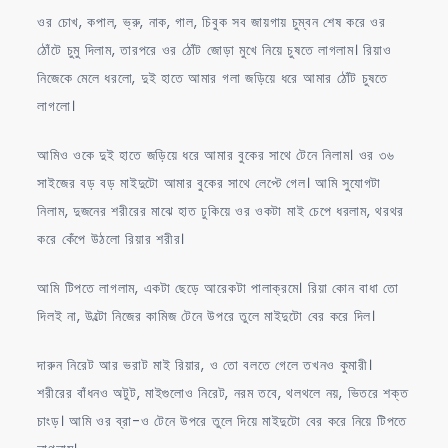
ওর চোখ, কপাল, ভ্রু, নাক, গাল, চিবুক সব জায়গায় চুম্বন শেষ করে ওর
ঠোঁটে চুমু দিলাম, তারপরে ওর ঠোঁট জোড়া মুখে নিয়ে চুষতে লাগলাম। রিয়াও
নিজেকে মেলে ধরলো, দুই হাতে আমার গলা জড়িয়ে ধরে আমার ঠোঁট চুষতে
লাগলো।
আমিও ওকে দুই হাতে জড়িয়ে ধরে আমার বুকের সাথে টেনে নিলাম। ওর ৩৬
সাইজের বড় বড় মাইদুটো আমার বুকের সাথে লেপ্টে গেল। আমি সুযোগটা
নিলাম, দুজনের শরীরের মাঝে হাত ঢুকিয়ে ওর ওকটা মাই চেপে ধরলাম, থরথর
করে কেঁপে উঠলো রিয়ার শরীর।
আমি টিপতে লাগলাম, একটা ছেড়ে আরেকটা পালাক্রমে। রিয়া কোন বাধা তো
দিলই না, উল্টো নিজের কামিজ টেনে উপরে তুলে মাইদুটো বের করে দিল।
দারুন নিরেট আর ভরাট মাই রিয়ার, ও তো বলতে গেলে তখনও কুমারী।
শরীরের বাঁধনও অটুট, মাইগুলোও নিরেট, নরম তবে, থলথলে নয়, ভিতরে শক্ত
চাংড়। আমি ওর ব্রা-ও টেনে উপরে তুলে দিয়ে মাইদুটো বের করে নিয়ে টিপতে