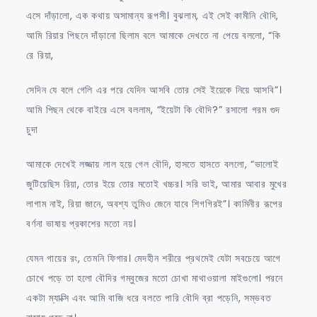
এসে দাঁড়ালো, এক কথায় অসামান্য রূপসী। বুঝলাম, এই সেই কামীনি বৌদি,
আমি রিয়ার পিছনে দাঁড়ানো ছিলাম বলে আমাকে দেখতে না পেয়ে বললো, “কি
রে রিয়া,
সেদিন যে বলে গেলি এর পরে যেদিন আসবি তোর সেই ইয়েকে নিয়ে আসবি”।
আমি পিছন থেকে বাইরে এসে বললাম, “ইয়েটা কি বৌদি?” রসালো গরম গুদ
চুদা
আমাকে দেখেই লজ্জায় লাল হয়ে গেল বৌদি, হাসতে হাসতে বললো, “ভালোই
জুটিয়েছিস রিয়া, তোর ইয়ে তোর মতোই খচ্চর। সরি ভাই, আমার আবার মুখের
লাগাম নাই, রিয়া জানে, অবশ্য তুমিও জেনে যাবে শিগগিরই”। কামিনীর রূপের
বর্ণনা ভাষায় প্রকাশের মতো নয়।
যেমন গায়ের রং, তেমনি ফিগার। মেদহীন শরীরে প্রথমেই যেটা সবচেয়ে আগে
চোখে পড়ে তা হলো বৌদির গম্বুজের মতো চোখা মাথাওয়ালা মাইগুলো। পরনে
একটা ম্যাক্সি এবং আমি বাজি ধরে বলতে পারি বৌদি ব্রা পড়েনি, সম্ভবত