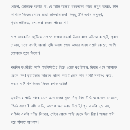
শোনো, তোমাকে বলেছি না, যে আমি আমার গভর্নেসের কাছে মানুষ হয়েছি, উনি
আমাকে নিজের মেয়ের মতো ভালবাসতেন। কিন্তু উনি এখন অসুস্থ,
প্যারালাইজড, চলাফেরা করতে পারেন না।
বেশ কয়েকদিন আন্টিকে দেখতে যাওয়া হয়না। উনার বাসা এইতো কাছেই, পুরান
ঢাকায়, চলো কালই যাবো। তুমি ক্লাস শেষে আমার জন্য ওয়েট কোরো, আমি
তোমাকে তুলে নিবো”।
পরদিন যথারীতি আমি ইনস্টিউটের নিচে ওয়েট করছিলাম, রিয়ার এসে আমাকে
ডেকে নিল। ড্রাইভার আমাকে ভালো করেই চেনে আর যথেষ্ট সম্মানও করে,
করবে না? মালকিনের নিজের লোক আমি!
ড্রাইভার গাড়ি থেকে নেমে এসে দরজা খুলে দিল, রিয়া উঠে আমাকেও ডাকলো,
“উঠে এসো”। এসি গাড়ি, আগেও অনেকবার উঠেছি। খুব একটা দুরে নয়,
বাড়িটা একটা গলির ভিতরে, মেইন রোডে গাড়ি ছেড়ে দিল রিয়া। আমরা গলি
ধরে হাঁটতে লাগলাম।