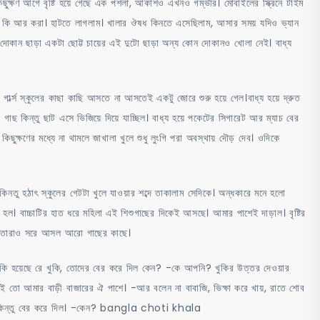
 কিছুক্ষণ আগে বৃষ্টি হয়ে গেছে এক পশলা, আকাশও এখনও গম্ভীর। মোবাইলের স্ক্রিনে টাইম
কত। কি আর করা। হাটতে লাগলাম। খালার ঔষধ কিনতে এসেছিলাম, আসার সময় যদিও ভ্যান
র দোকান ছাড়া একটা ছোট্ট চায়ের এই দুটো ছাড়া অন্য কোন দোকানও খোলা নেই। বাধ্য
 গার্ল্স স্কুলের কাছা কাছি আসতে না আসতেই একটু জোরে শুরু হয়ে গেল।বাধ্য হয়ে দ্রুত
ছ কিন্তু ছাট এসে ভিজিয়ে দিয়ে যাচ্ছিল। বাধ্য হয়ে পকেটের সিগারেট আর ম্যাচ বের
িছুক্ষণের মধ্যে না থামলে জাখালা খুলে শুধু লুংগি পরা অবস্থায় দৌড় দেব। ওদিকে
 কিনতু হঠাৎ স্কুলের গেটটা খুলে যাওয়ার শব্দে তাকালাম সেদিকে। অন্ধকারে মনে হলো
। বাচ্চাটির হাত ধরে মহিলা এই শিশুগাছের দিকেই আসছে। আমার পাশেই দাড়াল। বৃষ্টির
য়ে তারাও সরে আসল আরো গাছের কাছে।
 -কি হয়েছে রে খুকি, তোদের বের করে দিল কেন? -কে আপনি? খুকির উত্তর দেওয়ার
ই তো আমার বাড়ী বাজারের ঐ পাশে। -আর বলেন না বাবাজি, ভিক্ষা করে খায়, রাতে শোব
 ছিলাম, কিন্তু বের করে দিল। -কেন? bangla choti khala