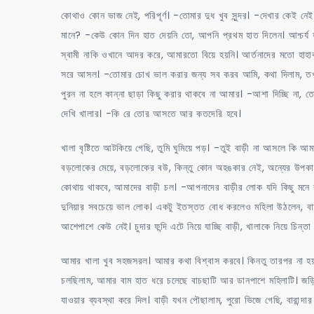
কোথাও কোন ভাজ নেই, পরিপূর্ণ। -তোমার দুধ খুব সুন্দর। -দেখার কেই 
মানে? -কেউ কোন দিন হাত দেয়নি তো, আপনি প্রথম হাত দিলেন। আশ্চর্য হল
স্বামী নাকি ওখানে আদর করে, আমারতো বিয়ে হয়নি। আর্তনাদের মতো হাহাক
সরে আসল। -তোমার চোখ ভাল করার জন্য সব করব আমি, কথা দিলাম, তখ
পুরন না হলে কান্না ছাড়া কিছু করার থাকবে না আমার। -আশা দিচ্ছি না, 
দেখি খালার। -কি রে তোর আসতে আর কতদেরি হবে।
খালা বৃষ্টিতে আটকিয়ে গেছি, তুমি ঘুমিয়ে পড়। -তুই বাড়ী না আসলে কি
বড়লোকের মেয়ে, বড়লোকের বউ, কিন্তু কোন অহঙকার নেই, অন্যের উপকারে
কোথায় থাকবে, আমাদের বাড়ী চল। -আপনাদের বাড়ীর লোক যদি কিছু মনে
দুনিয়ার সবচেয়ে ভাল লোক। একটু ইতস্তত বোধ করলেও মহিলা উঠলেন, বাচ্
আশেপাশে কেউ নেই। চুদার ফন্দি এটে নিয়ে যাচ্ছি বাড়ী, খালাকে নিয়
আমার খালা খুব সহজসরল। আমার কথা বিশ্বাস করবে। কিনতু তারপর না হয
চলছিলাম, আমার বাম হাত ধরে চলেছে বাচছাটি আর ডানপাশে মহিলাটি। জড়
যাওয়ার ব্যবস্থা করে দিল। বাড়ী যখন পৌছালাম, পুরো ভিজে গেছি, বারান্দ