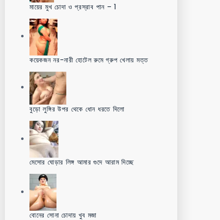
মায়ের মুখ চোদা ও প্রস্রাব পান – 1
কয়েকজন নর-নারী হোটেল রুমে গ্রুপ খেলায় মত্ত
বুড়ো লুঙ্গির উপর থেকে ধোন ধরতে দিলো
মেসোর ঘোড়ার লিঙ্গ আমার গুদে আরাম দিচ্ছে
বোনের সোনা চোদায় খুব মজা