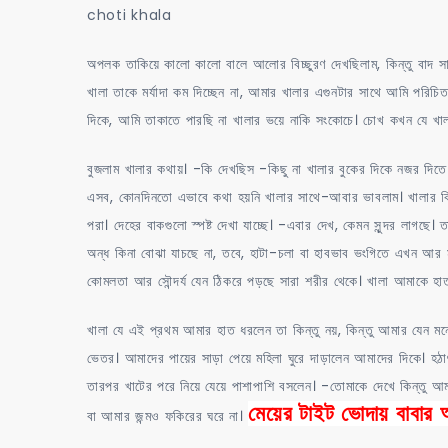
choti khala
অপলক তাকিয়ে কালো কালো বালে আলোর বিচ্ছুরণ দেখছিলাম, কিন্তু বা
খালা তাকে মর্যাদা কম দিচ্ছেন না, আমার খালার এগুনটার সাথে আমি পরিচ
দিকে, আমি তাকাতে পারছি না খালার ভয়ে নাকি সংকোচে। চোখ কখন যে খাল
বুজলাম খালার কথায়। -কি দেখছিস -কিছু না খালার বুকের দিকে নজর দি
এসব, কোনদিনতো এভাবে কথা হয়নি খালার সাথে-আবার ভাবলাম। খালার কি মাথা
পরা। দেহের বাকগুলো স্পষ্ট দেখা যাচ্ছে। -এবার দেখ, কেমন সুন্দর লাগছে
অন্ধ কিনা বোঝা যাচছে না, তবে, হাটা-চলা বা হাবভাব ভংগিতে এখন আর মনে 
কোমলতা আর সৌন্দর্য যেন ঠিকরে পড়ছে সারা শরীর থেকে। খালা আমাকে হাত 
খালা যে এই প্রথম আমার হাত ধরলেন তা কিন্তু নয়, কিন্তু আমার যেন মনে 
ভেতর। আমাদের পায়ের সাড়া পেয়ে মহিলা ঘুরে দাড়ালেন আমাদের দিকে। হ
তারপর খাটের পরে নিয়ে যেয়ে পাশাপাশি বসলেন। -তোমাকে দেখে কিন্তু
মেয়ের টাইট ভোদায় বাবা
বা আমার জন্মও ফকিরের ঘরে না।