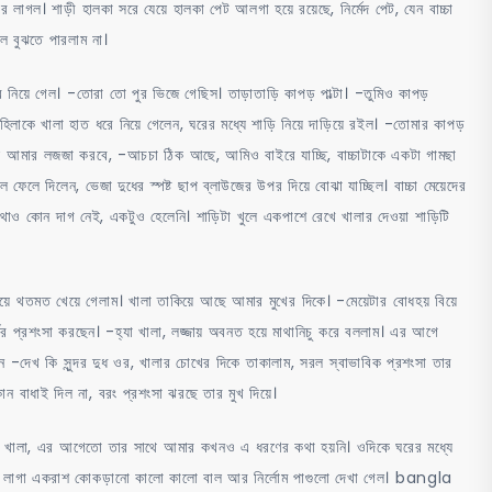
দর লাগল। শাড়ী হালকা সরে যেয়ে হালকা পেট আলগা হয়ে রয়েছে, নির্মেদ পেট, যেন বাচ্চা
উঠল বুঝতে পারলাম না।
নিয়ে গেল। -তোরা তো পুর ভিজে গেছিস। তাড়াতাড়ি কাপড় পাল্টা। -তুমিও কাপড়
লাকে খালা হাত ধরে নিয়ে গেলেন, ঘরের মধ্যে শাড়ি নিয়ে দাড়িয়ে রইল। -তোমার কাপড়
ালে আমার লজজা করবে, -আচচা ঠিক আছে, আমিও বাইরে যাচ্ছি, বাচ্চাটাকে একটা গামছা
ল ফেলে দিলেন, ভেজা দুধের স্পষ্ট ছাপ ব্লাউজের উপর দিয়ে বোঝা যাচ্ছিল। বাচ্চা মেয়েদের
। কোথাও কোন দাগ নেই, একটুও হেলেনি। শাড়িটা খুলে একপাশে রেখে খালার দেওয়া শাড়িটি
িয়ে থতমত খেয়ে গেলাম। খালা তাকিয়ে আছে আমার মুখের দিকে। -মেয়েটার বোধহয় বিয়ে
্যের প্রশংসা করছেন। -হ্যা খালা, লজ্জায় অবনত হয়ে মাথানিচু করে বললাম। এর আগে
 -দেখ কি সুন্দর দুধ ওর, খালার চোখের দিকে তাকালাম, সরল স্বাভাবিক প্রশংসা তার
ন বাধাই দিল না, বরং প্রশংসা ঝরছে তার মুখ দিয়ে।
খালা, এর আগেতো তার সাথে আমার কখনও এ ধরণের কথা হয়নি। ওদিকে ঘরের মধ্যে
 পানি লাগা একরাশ কোকড়ানো কালো কালো বাল আর নির্লোম পাগুলো দেখা গেল। bangla