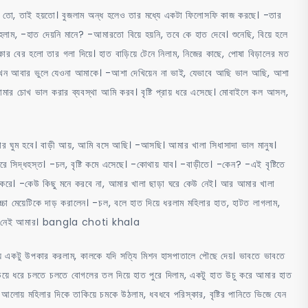
নেই তো, তাই হয়তো। বুজলাম অন্ধ হলেও তার মধ্যে একটা ফিলোসফি কাজ করছে। -তার
াম, -হাত দেয়নি মানে? -আমারতো বিয়ে হয়নি, তবে কে হাত দেবে। শুনেছি, বিয়ে হলে
ার বের হলো তার গলা দিয়ে। হাত বাড়িয়ে টেনে নিলাম, নিজের কাছে, পোষা বিড়ালের মত
ন আবার ভুলে যেওনা আমাকে। -আশা দেখিয়েন না ভাই, যেভাবে আছি ভাল আছি, আশা
তোমার চোখ ভাল করার ব্যবস্থা আমি করব। বৃষ্টি প্রায় ধরে এসেছে। মোবাইলে কল আসল,
 আমার ঘুম হবে। বাড়ী আয়, আমি বসে আছি। -আসছি। আমার খালা সিধাসাদা ভাল মানুষ।
 সিদ্ধহস্ত। -চল, বৃষ্টি কমে এসেছে। -কোথায় যাব। -বাড়ীতে। -কেন? -এই বৃষ্টিতে
 করে। -কেউ কিছু মনে করবে না, আমার খালা ছাড়া ঘরে কেউ নেই। আর আমার খালা
চা মেয়েটিকে দাড় করালেন। -চল, বলে হাত দিয়ে ধরলাম মহিলার হাত, হাটত লাগলাম,
ে চিন্তা নেই আমার। bangla choti khala
় একটু উপকার করলাম, কালকে যদি সত্যি মিশন হাসপাতালে পৌছে দেয়। ভাবতে ভাবতে
িয়ে ধরে চলতে চলতে বোগলের তল দিয়ে হাত পুরে দিলাম, একটু হাত উচু করে আমার হাত
ার আলোয় মহিলার দিকে তাকিয়ে চমকে উঠলাম, ধবধবে পরিস্কার, বৃষ্টির পানিতে ভিজে যেন