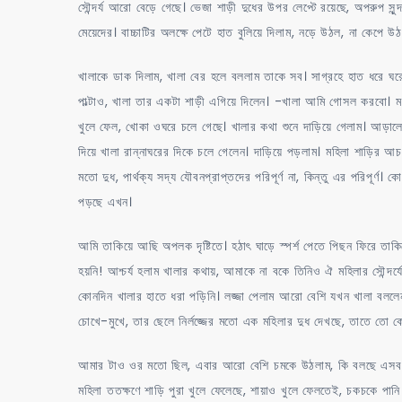
সৌন্দর্য আরো বেড়ে গেছে। ভেজা শাড়ী দুধের উপর লেপ্টে রয়েছে, অপরুপ সুন্
মেয়েদের। বাচ্চাটির অলক্ষে পেটে হাত বুলিয়ে দিলাম, নড়ে উঠল, না কেপে 
খালাকে ডাক দিলাম, খালা বের হলে বললাম তাকে সব। সাগ্রহে হাত ধরে ঘরে 
পাল্টাও, খালা তার একটা শাড়ী এগিয়ে দিলেন। -খালা আমি গোসল করবো। মহি
খুলে ফেল, খোকা ওঘরে চলে গেছে। খালার কথা শুনে দাড়িয়ে গেলাম। আড়
দিয়ে খালা রান্নাঘরের দিকে চলে গেলেন। দাড়িয়ে পড়লাম। মহিলা শাড়ির আচ
মতো দুধ, পার্থক্য সদ্য যৌবনপ্রাপ্তদের পরিপূর্ণ না, কিন্তু এর পরিপূর্ণ
পড়ছে এখন।
আমি তাকিয়ে আছি অপলক দৃষ্টিতে। হঠাৎ ঘাড়ে স্পর্শ পেতে পিছন ফিরে তাক
হয়নি! আশ্চর্য হলাম খালার কথায়, আমাকে না বকে তিনিও ঐ মহিলার সৌন্দর
কোনদিন খালার হাতে ধরা পড়িনি। লজ্জা পেলাম আরো বেশি যখন খালা বললেন
চোখে-মুখে, তার ছেলে নির্লজ্জের মতো এক মহিলার দুধ দেখছে, তাতে তো কো
আমার টাও ওর মতো ছিল, এবার আরো বেশি চমকে উঠলাম, কি বলছে এসব 
মহিলা ততক্ষণে শাড়ি পুরা খুলে ফেলেছে, শায়াও খুলে ফেলতেই, চকচকে