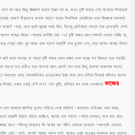
ল না। আর কিছু জিজ্ঞাসা করতে ইচ্ছা হল না, কখন বৃষ্টি থামবে সেই আশাতে সিগারেটে
 কি তোমার মেয়ে? বিদ্যুতের ঝলকে আদুল গায়ের লিকলিকে মেয়েটাকে দেখে জিজ্ঞাসা করলাম।
 অন্ধ? -হ্যা, চোখ দুটো জন্মের সময় ছিল, কিনতু ছোটকালে বসন্ত হয়ে চোখদুটো গেল।
ে আসল গাছের দিকে। -আমার ভাইজি হয়। -ও। বৃষ্টি কমার কোন লক্ষনই দেখতে পাচ্ছি না,
হয়ে গেছে। হঠাৎ খুব কাছে বাজ পড়ল। বাচ্চাটি ভয়ে চুপসে গেল, সরে আসল আমার দিকে।
 ছাড়া লাগছে না গায়ে। বৃষ্টি থামার কোন লক্ষ্মন দেখা যাচ্ছে না। বিরক্ত হয়ে পড়ছি।
 এসে পড়ল। তার চাচীও সরে আসল। হঠাৎ কেনই যেন নরম কিছু ঠেকল। তাকালাম পাশে।
অত্যন্ত নরম, স্বাভাবিকের চেয়ে।এবার ইচ্চা করে কেন এগিয়ে দিলাম। মহিলার হাতের
কাজের
আবার দিলাম, এবার একটু বেশি চাপ। -চল খুকি, দুনিয়ার সব লোক একরকম।
ুপ যেন আমাকে জাগিয়ে তুলল। দাড়িয়ে গেছে মহিলা। -ডাক্তার দেখিয়েছ কোন সময়,
়ল। বাচ্চাটি উঠতে উঠতে যাচ্ছিল, আবার বসে পড়ল। -সত্যি বলছেন, ভাল হয়ে যায়।
রের কাছে যাও। -কিনতু ডাক্তার কি আমার মত গরীব লোককে দেখবে। -অবশ্যই দেখবে।
-গরীব নেই। -ভাই, আপনি আমার আপন ভাই, আমার একটু যাওয়ার ব্যবস্থা করে দেবেন।