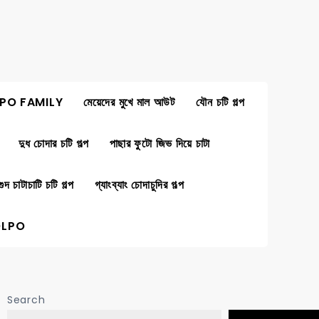
PO FAMILY
মেয়েদের মুখে মাল আউট
যৌন চটি গল্প
দুধ চোদার চটি গল্প
পাছার ফুটো জিভ দিয়ে চাটা
গুদ চাটাচাটি চটি গল্প
গ্যাংব্যাং চোদাচুদির গল্প
OLPO
Search