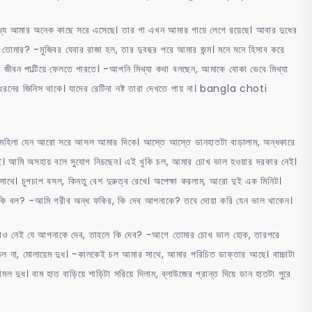
ধ্যে আমার অনেক কাছে সরে এসেছে। তার গা এখন আমার গায়ে লেগে রয়েছে। আবার দুধের
স তোমার? -মুজিবর যেবার রাজা হল, তার দুবছর পরে আমার জন্ম। মনে মনে হিসাব করে
ে জীবন পাল্টিয়ে ফেলতে পারতে। -আপনি মিথ্যা কথা বলছেন, আমাকে বোকা ভেবে মিথ্যা
রনের জিনিস থাকে। যাদের রেটিনা নষ্ট তারা দেখতে পায় না। bangla choti
যায় মহিলা যেন আরো সরে আসল আমার দিকে। আস্তে আস্তে ডানহাতটা বাড়ালাম, অন্ধকারে
ই। আমি অসহায় বলে সুযোগ নিচছেন। এই খুকি চল, আমার চোখ ভাল হওয়ার দরকার নেই।
াথে। চুপচাপ বসল, কিনতু বেশ দুরুত্ব রেখে। অপেক্ষা করলাম, আরো দুই এক মিনিট।
কি বল? -আমি গরীব অন্ধ ফকির, কি দেব আপনাকে? তবে দোয়া করি যেন ভাল থাকেন।
পয়সাও নেই যে আপনাকে দেব, তাহলে কি দেব? -আগে তোমার চোখ ভাল হোক, তারপরে
 উঠল না, মোলায়েম দুধ। -কালকেই চল আমার সাথে, আমার পরিচিত ডাক্তার আছে। বাচ্চাটা
ুধ। বাম হাত বাড়িয়ে শাড়িটা সরিয়ে দিলাম, ব্লাউজের প্রান্ত দিয়ে ডান হাতটা পুরে