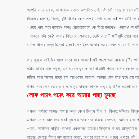
আপনি ভদ্র লোক, আপনাকে বলতে আপত্তি নেই। ঐ বেটা দারোয়ান লোকটা ভা
টানদিয়ে চলেছি, কিনতু বৃষ্টি থামার কোন লক্ষই দেখা যাচ্ছে না। -বাচ্চাটি
-মেয়ে পাব কনে বলেন? অন্ধ মেয়েছেলেকে কে বিয়ে করবে? -মানে? আপনি
-তাহলে এটা কে? আবার বিদ্যুত চমকালো, ছোট বাচ্চাটি গুটিসুটি মেরে সর
ওদিক খালার জন্য চিন্তা হচ্ছে। মোবাইলে আবার সময় দেখলাম, ১১ টা পার 
তার ফুফুও ভাইজির সাথে সাথে সরে আসল। এই পাশে ডাল থাকায় বৃষ্টির পানি ঝাট
হঠাৎ আবার বাজ পড়ল, এবার যেন খুব কাছে। বাচ্চাটা প্রায় আমার কোলে
মহিলা আর আমার মধ্যে চার আংগুলের ফারাক। আমার কেন তার দুধে লেগেছে। 
উপর দিয়ে কেন যেয়ে তার দুধে মৃদু ধাক্কা লাগল।নড়েচড়ে উঠল মহিলা।
লোক পচাৎ পচাৎ করে আমার পাছা চুদছে
এখনও পর্যন্ত আমার মাথায় অন্য কোন চিন্তা ছিল না, কিন্তু মহিলার বিদ্র
এখনত চোখ ভাল হয়ে যায়। বুজলাম তার মনে ধাক্কা লেগেছে। আবার বসে পড
-হ্যা, আমাদের বাড়ীর পাশেত একজনের হয়েছে। বিশ্বাস না হয় ডাক্তা
পাশের জেলায় মিশন হাসপাতাল আছে, ওখানে চলে যাও। ওদের ওখানে ধনি