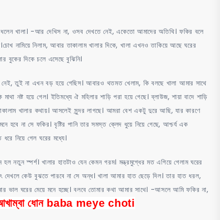
দ সাধলেন খালা। -আর দেখিস না, ওসব দেখতে নেই, একেতো আমাদের অতিথি। ফকির বলে
িত।চোখ নামিয়ে নিলাম, আবার তাকালাম খালার দিকে, খালা এখনও তাকিয়ে আছে ঘরের
ার বুকের দিকে চলে এসেছে বুঝিনি।
তে নেই, তুই না এখন বড় হয়ে গেছিস। আবারও থতমত খেলাম, কি বলছে খালা আমার সাথে
 নষ্ট হয়ে গেল। ইতিমধ্যে ঐ মহিলার শাড়ি পরা হয়ে গেছে। ব্লাউজ, শায়া বাদে শাড়ি
। তাকালাম খালার কথায়। আসলেই সুন্দর লাগছে। আমরা বেশ একটু দুরে আছি, যার কারণে
হবে না সে ফকির। বৃষ্টির পানি তার সমস্ত ক্লেদ ধুয়ে নিয়ে গেছে, আশ্চর্য এক
ধরে নিয়ে গেল ঘরের মধ্যে।
হল নতুন স্পর্শ। খালার হাতটাও যেন কেমন গরম। মন্ত্রমুগ্ধের মত এগিয়ে গেলাম ঘরের
ঠাৎ দেখলে কেউ বুঝতে পারবে না সে অন্ধ। খালা আমার হাত ছেড়ে দিল। তার হাত ধরল,
 আমার ভাল ঘরের মেয়ে মনে হচ্ছে। বলবে তোমার কথা আমার সাথে। -আসলে আমি ফকির না,
র আখাম্বা ধোন baba meye choti