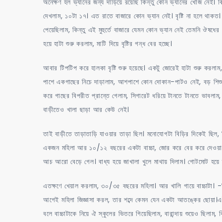
অনেক্ষণ হল ভ্যানের জন্য দাড়িয়ে রয়েছি কিন্তু কোন ভ্যানের খোজ নেই।
দেখলাম, ১০টা ১৭। এত রাতে বাজারে কোন ভ্যান নেই। বৃষ্টি না হলে থা
পেয়েছিলাম, কিন্তু এই মুহুর্তে বাজারে যেমন কোন ভ্যান নেই তেমনি ঔষধে
হয়ে হাটা শুরু করলাম, মাটি দিয়ে বৃষ্টির গন্ধ বের হচ্ছে।
আবার টিপটিপ করে হালকা বৃষ্টি শুরু হয়েছে। একটু জোরেই হাটা শুরু করলাম,
পাশে একগাছের নিচে দাড়ালাম, আশপাশে কোন দোকান-পাটও নেই, বড় শিশু গা
করে গাছের বিপরীত প্রান্তে গেলাম, সিগারেট ধরিয়ে টানতে টানতে ভাবলাম, ক
বাড়ীতেও খালা ছাড়া আর কেউ নেই।
তাই বাড়ীতে তাড়াতাড়ি যাওয়ার তাড়া ছিল। মনোযোগটা বিড়ির দিকেই ছিল,
একজন মহিলা আর ১০/১২ বছরের একটা বাচ্চা, জোর করে বের করে দেওয়া হল
আচ আরো বেড়ে গেল। বাধ্য হয়ে জাখালা খুলে মাথায় দিলাম। গোটমোট হ
এতক্ষণে খেয়াল করলাম, ৩০/৩৫ বছরের মহিলা। আর খালি গায়ে বাচ্চাটা।
আগেই মহিলা জিজ্ঞাসা করল, তার শব্দে কেমন যেন একটা আতঙ্কের ছোয়া।এ
বলে বাচ্চাটাকে নিয়ে ঐ স্কুলের ভিতরে গিয়েছিলাম, বারান্দায় শুয়েও