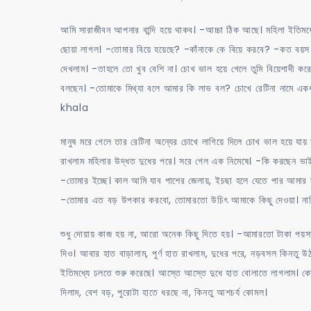
আমি সারাজীবন আপনার বান্দি হয়ে থাকব। -আচ্চা ঠিক আছে। মহিলা ইতিম
ছোয়া লাগল। -তোমার বিয়ে হয়েছে? -কাঁনাকে কে বিয়ে করবে? -কত বয়
দেখলাম। -তাহলে তো খুব বেশি না। চোখ ভাল হয়ে গেলে তুমি বিয়েশাদী কর
বলছেন। -তোমাকে মিথ্যা বলে আমার কি লাভ বল? চোখে রেটিনা নামে একধ
khala
মানুষ মরে গেলে তার রেটিনা অন্যের চোখে লাগিয়ে দিলে চোখ ভাল হয়ে 
রাখলাম মহিলার উদ্ধত দুধের পরে। সরে গেল এক নিমেষে। -কি করছেন ভা
-তোমার ইচ্ছে। কাল আমি যাব পাশের জেলায়, ইচছা হলে যেতে পার আমার স
-তোমার এত বড় উপকার করবো, তোমারতো উচিৎ আমাকে কিছু দেওয়া। না
শুধু দোয়ায় কাজ হয় না, আরো অনেক কিছু দিতে হয়। -আমারতো টাকা 
দিও। আবার হাত বাড়ালাম, পুর্ণ হাত রাখলাম, দুধের পরে, নড়বসল কিনতু
ইতিমধ্যে ঢলতে শুরু করেছে। আস্তে আস্তে দুধে হাত বোলাতে লাগলাম। কোমল দ
দিলাম, বেশ বড়, পুরোটা হাতে ধরছে না, কিনতু আশচর্য কোমল।