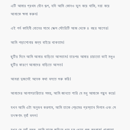
এটি আমার প্রথম যৌন গল্প, যদি আমি কোনও ভুল করে থাকি, দয়া করে
আমাকে ক্ষমা করুন।
এই পর্ন কাহিনী বোনের সাথে সেক্স স্টোরিটি আজ থেকে ৪ বছর আগের।
আমি পড়াশোনার জন্য বাইরে থাকতাম।
ছুটির দিনে আমি আমার বাড়িতে আসতাম। তারপর আমার চাচাতো ভাই মধুও
ছুটির কারণে আমাদের বাড়িতে আসত।
আমরা দুজনেই অনেক কথা বলতে শুরু করি।
আমাদের আলাপচারিতার সময়, আমি জানতে পারি যে মধু আমাকে পছন্দ করে।
যখন আমি এটা অনুভব করলাম, আমি তাকে প্রেমের প্রস্তাব দিলাম এবং সে
তৎক্ষণাৎ হ্যাঁ বলল।
যখন সে হ্যাঁ বলল, আমি তাকে জড়িয়ে ধরে চুমু খেতে শুরু করলাম। খালাতো