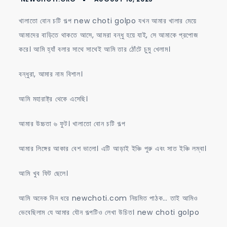
মধুর
গুদে
খালাতো বোন চটি গল্প new choti golpo যখন আমার খালার মেয়ে
বীর্য
আমাদের বাড়িতে থাকতে আসে, আমরা বন্ধু হয়ে যাই, সে আমাকে প্রপোজ
বর্ষণ
করে। আমি হ্যাঁ বলার সাথে সাথেই আমি তার ঠোঁটে চুমু খেলাম।
বন্ধুরা, আমার নাম বিশাল।
আমি মহারাষ্ট্র থেকে এসেছি।
আমার উচ্চতা ৬ ফুট। খালাতো বোন চটি গল্প
আমার লিঙ্গের আকার বেশ ভালো। এটি আড়াই ইঞ্চি পুরু এবং সাত ইঞ্চি লম্বা।
আমি খুব ফিট ছেলে।
আমি অনেক দিন ধরে newchoti.com নিয়মিত পাঠক… তাই আমিও
ভেবেছিলাম যে আমার যৌন গল্পটিও লেখা উচিত। new choti golpo