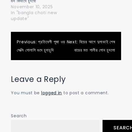
গুদ কিভাবে চুদবো
November 10, 2025
In "bangla choti new
update"
Post
Previous:
প্রতিবেশী পূজা ওর
Next:
বিয়ের আগে দুলাভাই শেষ
সেক্সি গোলাপি গুদে চুদাচুদি
বারের মত শালীর পোদ চুদলো
navigation
Leave a Reply
You must be
logged in
to post a comment.
Search
SEARC