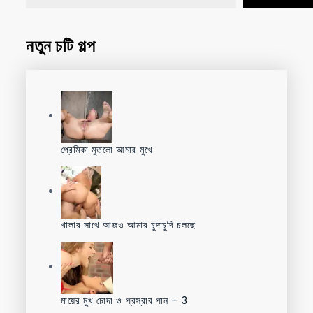
নতুন চটি গল্প
প্রেমিকা মুতলো আমার মুখে
খালার সাথে আজও আমার চুদাচুদি চলছে
মায়ের মুখ চোদা ও প্রস্রাব পান – 3