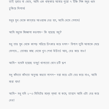
তাই দুবার না ভেবে, আমি এক ধাক্কায় আমার পুরো ৭ ইঞ্চি লিঙ্গ মধুর গুদে
ঢুকিয়ে দিলাম।
মধুর মুখ থেকে কান্নার আওয়াজ বের হল, আমি থেমে গেলাম।
আমি মধুকে জিজ্ঞাসা করলাম- কি হয়েছে মধু?
মধু তার মুখ থেকে কাপড় সরিয়ে চিৎকার করে বলল- বিশাল তুমি আমাকে মেরে
ফেলবে… তোমার কাছ থেকে খুন শেখা উচিত। আহ, বের করে নাও!
আমি- যথেষ্ট হয়েছে বন্ধু! খালাতো বোন চটি গল্প
মধু কাঁদতে কাঁদতে অনুনয় করতে লাগল- দয়া করে এটা বের করে নাও, আমি
মারা যাব!
আমি- মধু যদি ২-৩ মিনিটের মধ্যে ব্যথা না কমে, তাহলে আমি এটা বের করে
দেব!