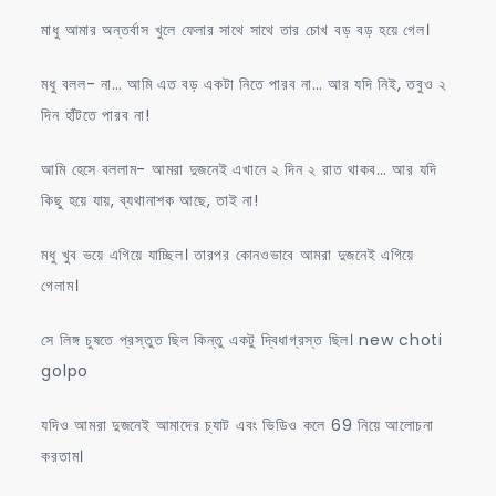
মাধু আমার অন্তর্বাস খুলে ফেলার সাথে সাথে তার চোখ বড় বড় হয়ে গেল।
মধু বলল- না… আমি এত বড় একটা নিতে পারব না… আর যদি নিই, তবুও ২
দিন হাঁটতে পারব না!
আমি হেসে বললাম- আমরা দুজনেই এখানে ২ দিন ২ রাত থাকব… আর যদি
কিছু হয়ে যায়, ব্যথানাশক আছে, তাই না!
মধু খুব ভয়ে এগিয়ে যাচ্ছিল। তারপর কোনওভাবে আমরা দুজনেই এগিয়ে
গেলাম।
সে লিঙ্গ চুষতে প্রস্তুত ছিল কিন্তু একটু দ্বিধাগ্রস্ত ছিল। new choti
golpo
যদিও আমরা দুজনেই আমাদের চ্যাট এবং ভিডিও কলে 69 নিয়ে আলোচনা
করতাম।