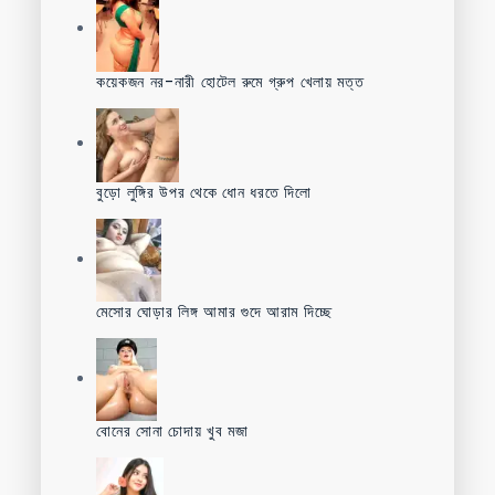
কয়েকজন নর-নারী হোটেল রুমে গ্রুপ খেলায় মত্ত
বুড়ো লুঙ্গির উপর থেকে ধোন ধরতে দিলো
মেসোর ঘোড়ার লিঙ্গ আমার গুদে আরাম দিচ্ছে
বোনের সোনা চোদায় খুব মজা