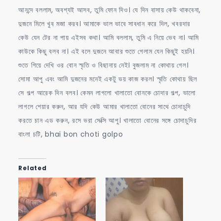
আনন্দে বললাম, অবশ্যই আসব, তুমি ফোন দিও। যে দিন বাসায় কেউ থাকবেনা,
দুজনে মিলে খুব মজা করব। আমাকে ভাল ভাবে সাবধান করে দিল, খবরদার
কেউ যেন টের না পায় এইসব কথা। আমি বললাম, তুমি এ নিয়ে ভেব না। আমি
কাউকে কিছু বলব না। এই বলে দুজনে আবার শুতে গেলাম যেন কিছুই হয়নি।
শুতে গিয়ে দেখি ওর বোন স্মৃতি ও বিছানায় নেই। বুজলাম না কোথায় গেল।
সোমা আপু এবং আমি দুজনের মনেই একটু ভয় কাজ করল। স্মৃতি কোথায় ছিল
সে গল্প আরেক দিন বলব। কেমন লাগলো খালাতো বোনকে চোদার গল্প, ভালো
লাগলে শেয়ার করুন, আর যদি কেউ আমার খালাতো বোনের সাথে চোদাচুদি
করতে চান এড করুন, রসে ভরা সেক্সি আপু। খালাতো বোনের সঙ্গে চোদাচুদির
বাংলা চটি, bhai bon choti golpo
Related