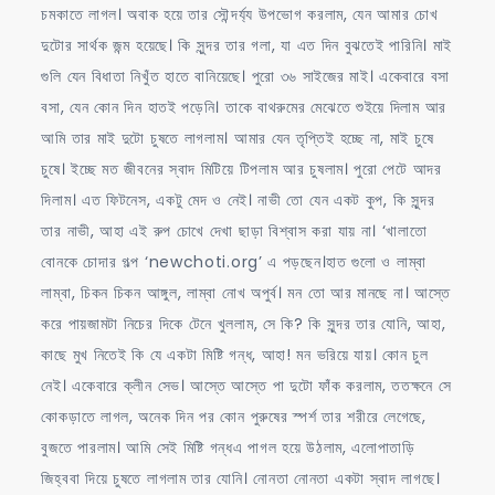
চমকাতে লাগল। অবাক হয়ে তার সৌন্দর্য্য উপভোগ করলাম, যেন আমার চোখ
দুটোর সার্থক জন্ম হয়েছে। কি সুন্দর তার গলা, যা এত দিন বুঝতেই পারিনি। মাই
গুলি যেন বিধাতা নিখুঁত হাতে বানিয়েছে। পুরো ৩৬ সাইজের মাই। একেবারে বসা
বসা, যেন কোন দিন হাতই পড়েনি। তাকে বাথরুমের মেঝেতে শুইয়ে দিলাম আর
আমি তার মাই দুটো চুষতে লাগলাম। আমার যেন তৃপ্তিই হচ্ছে না, মাই চুষে
চুষে। ইচ্ছে মত জীবনের স্বাদ মিটিয়ে টিপলাম আর চুষলাম। পুরো পেটে আদর
দিলাম। এত ফিটনেস, একটু মেদ ও নেই। নাভী তো যেন একট কুপ, কি সুন্দর
তার নাভী, আহা এই রুপ চোখে দেখা ছাড়া বিশ্বাস করা যায় না। ‘খালাতো
বোনকে চোদার গল্প ‘newchoti.org’ এ পড়ছেন।হাত গুলো ও লাম্বা
লাম্বা, চিকন চিকন আঙ্গুল, লাম্বা নোখ অপুর্ব। মন তো আর মানছে না। আস্তে
করে পায়জামটা নিচের দিকে টেনে খুললাম, সে কি? কি সুন্দর তার যোনি, আহা,
কাছে মুখ নিতেই কি যে একটা মিষ্টি গন্ধ, আহা! মন ভরিয়ে যায়। কোন চুল
নেই। একেবারে ক্লীন সেভ। আস্তে আস্তে পা দুটো ফাঁক করলাম, ততক্ষনে সে
কোকড়াতে লাগল, অনেক দিন পর কোন পুরুষের স্পর্শ তার শরীরে লেগেছে,
বুজতে পারলাম। আমি সেই মিষ্টি গন্ধএ পাগল হয়ে উঠলাম, এলোপাতাড়ি
জিহ্ববা দিয়ে চুষতে লাগলাম তার যোনি। নোনতা নোনতা একটা স্বাদ লাগছে।