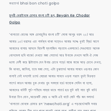
করতেন। bhai bon choti golpo
সুন্দরী বেয়াইনকে চোদার বাংলা চটি গল্প, Beyain Ke Chodar
Golpo
‘খালাতো বোনের সঙ্গে চোদাচুদির বাংলা চটি’ সোমা আপুর বয়স ২২। আর
আমার ১৫। বয়সের এত পার্থক্য থাকা সত্বেও আমার সগ্ঙে খুবই ফ্রি। আগে
আমাদের বাসায় আসলে বিদেশী ম্যগাজিন পড়তাম একসাথে। সেগুলোতে অনেক
খোলমেলা ছবি থাকে। দেখতে মজা পেতাম। আর উনাকে দেখলে আমি ঐ পেজ
গুলো বেশী করে উল্টাতাম যেন উনার চোখে পড়ে। মাঝে মাঝে আড় চোখে দেখত,
কি ভাবত, জানিনা, তবে মজা পেত, এটা বুঝতাম। আমার সামনে ওড়নার কোন
বালাই নেই বললেই চলে। মেয়েরা আমার সামনে ওড়না পরলে খুবই বিরক্ত
লাগে। কারন আমার বুক দেখার খুব সমস্যা হয়। যাহোক সেদিন যা হলো,
আমাদের খাটটি পুর্ব-পশ্চিমে লাম্বা ভাবে পাতা। ছয় ফুট বাই সাত ফুট খাট।
উনারা তিন বোন ,আরেকটি মেয়ে ও আমি এই খাটে মোট পাঁচ জন শুলাম।
‘খালাতো বোনকে চোদার গল্প ‘newchoti.org’ এ পড়ছেন।আমি সবার
পশ্চিমে, আমার ঠিক ডান পাশে সাথেই সোমা আপু, বাকীরা তার অপর পাশে,