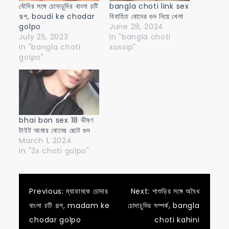
বৌদির সঙ্গে চোদাচুদির বাংলা চটি
bangla choti link sex
গল্প, boudi ke chodar
বিবাহিত বোনের গুদ নিয়ে খেলা
golpo
June 28, 2024
July 25, 2023
In "bangla choti
In "bangla choti
xossip"
golpo"
bhai bon sex 18 ভীষণ
টাইট আমার বোনের ছোট গুদ
March 1, 2024
In "3x choti golpo"
Post
Previous:
ম্যাডামকে চোদার
Next:
শাশুড়ির সঙ্গে অবৈধ
বাংলা চটি গল্প, madam ke
চোদাচুদির সম্পর্ক, bangla
navigation
chodar golpo
choti kahini