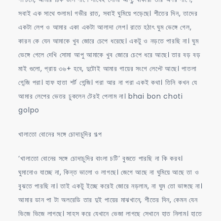
সবাই এক সাথে শুলাম। গভীর রাত, সবাই ঘুমিয়ে পড়েছে। শীতের দিন, তাদের
একটা লেপ ও আমার একা একটা আলাদা লেপ। রাতে হঠাৎ ঘুম ভেঙ্গে গেল,
কারন কে যেন আমাকে খুব জোরে চেপে ধরেছে। একটু ও নড়তে পারছি না। ঘুম
ভেঙ্গে গেলে দেখি সোমা আপু আমাকে খুব জোরে চেপে ধরে আছে। তার বড় বড়
মাই গুলো, প্রায় ৩৬+ হবে, দুটোই আমার গায়ের সংগে লেপ্টে আছে। পাতলা
গেন্জি পরা। হাফ হাতা শর্ট গেন্জি। পরা আর না পরা একই কথা। তিনি কখন যে
আমার লেপের ভেতর ঢুকলেন টেরই পেলাম না। bhai bon choti
golpo
খালাতো বোনের সঙ্গে চোদাচুদির গল্প
‘খালাতো বোনের সঙ্গে চোদাচুদির বাংলা চটি’ বুজতে পারছি না কি করব।
ঘুমানোও যাচ্ছে না, কিন্ত ভালো ও লাগছে। জেগে আছে না ঘুমিয়ে আছে তা ও
বুঝতে পারছি না। তাই একটু ইচ্ছে করেই জোরে নড়লাম, না ঘুম তো ভাঙ্গছে না।
আমার ডান পা টা অলরেডি তার দুই পায়ের মাঝখানে, শীতের দিন, কেমন যেন
ভিজে ভিজে লাগছে। সাহস করে যেখানে ভেজা লাগছে সেখানে হাত নিলাম। হাতে