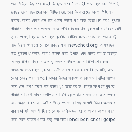
যেন পিচ্ছিল কিছু মনে হচ্ছে। কি হতে পারে ? ভাবছি। মাত্র হাত মারা শিখেছি
দুবছর হলো। ছেলেদের মাল পিচ্ছিল হয়, তবে কি মেয়েদের মালও পিচ্ছিল?
ভাবছি, আবার কেমন যেন মনে একটা অজানা ভয় কাজ করছে। কি করব, বুঝতে
পারছিনা। সাহস করে আলতো হাতে গেন্জির ভিতর হাত ঢুকালাম। বাহ! যেন দুটো
তুলার পাহাড়। হালকা ভাবে হাত বুলাচ্ছি, বোঁটায় হাতে লাগছে। সে যেন একটু
নড়ে উঠল।’খালাতো বোনকে চোদার গল্প ‘newchoti.org’ এ পড়ছেন।
হাত বুলানো থামালাম, আবার হালকা ভাবে টিপছি। বেশ ভালই লাগছে।আস্তে
আস্তে টিপার মাত্রা বাড়ালাম, দেখলাম টের পাচ্ছে না। টিপা শেষ করে
পায়জামর ভেতর হাত ঢুকানোর চেষ্টা চালাম, সফল হলাম, কিন্ত একি, এত
ভেজা কেন? গরম লাগছে। আমার নিজের অবস্থা ও বেসামাল। নন্টির আগার
দিকে যেন বেশ পিচ্ছিল মনে হচ্ছে। খুব ইচ্ছে করছে। কিন্ত কি করব বুঝতে
পারছি না। বেশী সাহস দেখালাম না। যদি চড় থাপ্পড় বসিয়ে দেয়, তবে লজ্জার
আর অন্ত থাকবে না। তাই বেশীদুর গেলাম না। শুধু আগামী দিনের অপেক্ষায়
থাকলাম। যদি আগামী দিন তাকে স্বাভাবিক মনে হয় ও আবার আমার পাশে
শুতে আসে তাহলে একটা কিছু করা যাবে। bhai bon choti golpo