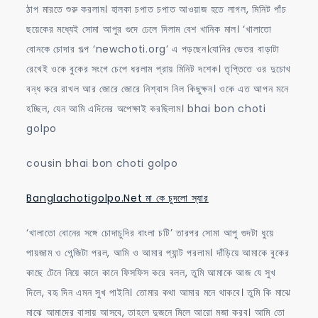
ঠাপ মারতে শুরু করলাম। হালকা চপাত চপাত আওয়াজ হতে লাগল, মিনিট পাঁচ
ছয়েকের মধ্যেই সোমা আপুর গুদে ঢেলে দিলাম বেশ খানিক মাল। ‘খালাতো
বোনকে চোদার গল্প ‘newchoti.org’ এ পড়ছেন।যোনির ভেতর বাড়াটা
রেখেই ওকে বুকের সংগে চেপে ধরলাম প্রায় মিনিট দশেক। তৃপ্তিতে ওর দুচোখ
বন্ধ করে রাখল আর জোরে জোরে নিশ্বাস নিল কিছুক্ষন। ওকে এত আপন মনে
হচ্ছিল, যেন আমি এদিনের অপেক্ষাই করছিলাম। bhai bon choti
golpo
cousin bhai bon choti golpo
Banglachotigolpo.Net মা কে চুদলো স্যার
‘খালাতো বোনের সঙ্গে চোদাচুদির বাংলা চটি’ তারপর সোমা আপু গুদটা ধুয়ে
পায়জাম ও গেন্জিটা পরল, আমি ও আমার প্যান্ট পরলাম। দাঁড়িয়ে আমাকে বুকের
কাছে টেনে নিয়ে কানে কানে ফিসফিস করে বলল, তুমি আমাকে আজ যে সুখ
দিলে, বহৃ দিন এমন সুখ পাইনি। তোমার কথা আমার মনে থাকবে। তুমি কি মাঝে
মাঝে আমাদের বাসায় আসবে, তাহলে দুজনে মিলে আরো মজা করব। আমি তো