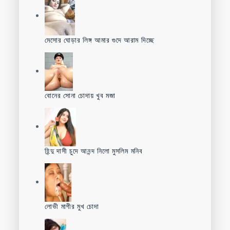
মেসোর ঘোড়ার লিঙ্গ আমার গুদে আরাম দিচ্ছে
বোনের সোনা চোদায় খুব মজা
হিন্দু দাসী চুদে আনন্দ নিলো মুসলিম মনিব
লোভী মাগীর মুখ চোদা