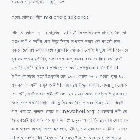
খালাতো বোনের সঙ্গে চোদাচুদির গল্প
মায়ের পোঁদের গভীরে ma chele sex choti
‘খালাতো বোনের সঙ্গে চোদাচুদির বাংলা চটি’ পরদিন সারাদিন ভাবলাম, কি করা
যায়? ভাবী ও ভাবীর বোন নীলুর চিন্তা আপাতত মাথায় নেই বললেই চলে।
সকালে দেখলাম আমার সংগে স্বাভাবিক আচরন। বেশ হাসি মুখে কথা। মনে মনে
খুব ভয় পেলাম যদি কিছু বলে। সোমা আপু আমার চেয়ে সব দিকে বড়। বুয়েট
হতে বি এস সি করেছে ইলেকট্রিক্যাল এন্ড ইলেকট্রনিক ইঞ্জিনিয়ারিং এ।
দৈহিক সৌন্দের্য্যে অতুলনীয়।বুকটা তার ৩৬+, কোমর ২৬ ও পাছাটা পুরো ৪০
এর কম না। হাইট ৫ ফুট ৩ ইঞ্চি। গায়ের রঙ উজ্জল স্যামলা, লম্বা চুল দেখতে
বেশ র্স্মাট, শাড়ীতে যেন শ্রীদেবী কেও হার মানায়। অথচ তারই নাকি হাজবেন্ডের
সংগে বনাবনি হয়নি। তার এই সৌর্ন্দয্য এত দিন কি তবে আমার চোখে পড়েই
নাই।’খালাতো বোনকে চোদার গল্প ‘newchoti.org’ এ পড়ছেন। নাকি সে
হঠাৎ করেই রাতারাতি এত সুন্দর হয়ে গেল, বুঝলাম না। দিনের বেলায় যেন তাকে
আজ অপরুপ লাগছে। লাম্বা চুল ছেড়ে হাঁটছে, মনে হচ্ছে যেন এখনি ধরে পেছন
থেকে তার পোঁদ মারি। কিন্ত তা কি সম্ভব? তাকে ভেবে ভেবে সকাল হতে