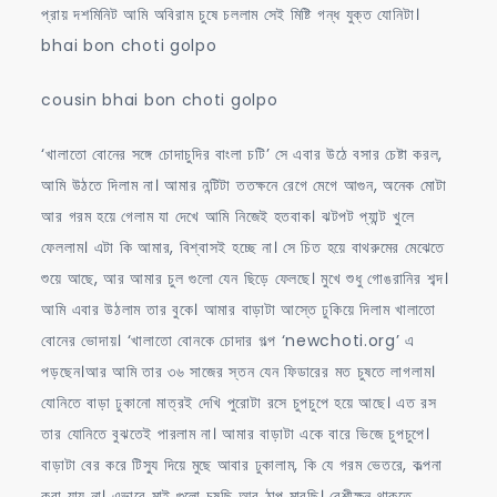
প্রায় দশমিনিট আমি অবিরাম চুষে চললাম সেই মিষ্টি গন্ধ যুক্ত যোনিটা।
bhai bon choti golpo
cousin bhai bon choti golpo
‘খালাতো বোনের সঙ্গে চোদাচুদির বাংলা চটি’ সে এবার উঠে বসার চেষ্টা করল,
আমি উঠতে দিলাম না। আমার নন্টিটা ততক্ষনে রেগে মেগে আগুন, অনেক মোটা
আর গরম হয়ে গেলাম যা দেখে আমি নিজেই হতবাক। ঝটপট প্যান্ট খুলে
ফেললাম। এটা কি আমার, বিশ্বাসই হচ্ছে না। সে চিত হয়ে বাথরুমের মেঝেতে
শুয়ে আছে, আর আমার চুল গুলো যেন ছিড়ে ফেলছে। মুখে শুধু গোঙরানির শব্দ।
আমি এবার উঠলাম তার বুকে। আমার বাড়াটা আস্তে ঢুকিয়ে দিলাম খালাতো
বোনের ভোদায়। ‘খালাতো বোনকে চোদার গল্প ‘newchoti.org’ এ
পড়ছেন।আর আমি তার ৩৬ সাজের স্তন যেন ফিডারের মত চুষতে লাগলাম।
যোনিতে বাড়া ঢুকানো মাত্রই দেখি পুরোটা রসে চুপচুপে হয়ে আছে। এত রস
তার যোনিতে বুঝতেই পারলাম না। আমার বাড়াটা একে বারে ভিজে চুপচুপে।
বাড়াটা বের করে টিস্যু দিয়ে মুছে আবার ঢুকালাম, কি যে গরম ভেতরে, কল্পনা
করা যায় না। এভাবে মাই গুলো চুষছি আর ঠাপ মারছি। বেশীক্ষন থাকতে