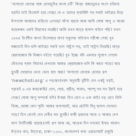
‘খালাতো বোনের সঙ্গে চোদাচুদির বাংলা চটি’ কিন্ত হাজবেন্ডের সংগে বনিবনা
হয়নি। তাই ডিভোর্স হয়ে গেছে। সে ও তাদের ফ্যামিলি সহ সবাই ভাইয়ার বিয়ে
উপলক্ষে আমাদের বাড়িতে এসেছে। ঘটনা ক্রমে আজ আমি সোমা আপু ও আরো
কয়েকজন একই বিছানায় শুয়েছি। আমি তখন মাত্র ক্লাস নাইনে পড়ি। তখন
১৯৯৪ ইং।শীত কাল। ডিসেম্বর মাস। স্কুলের ফাইনাল পরীক্ষা শেষ। খুব
মজাতেই দিন গুলি কাটছে। সবাই বলে সাইন্স পড়, তাই সাইন্স নিয়েছি। মাত্র
ক্রোমজোম কি বিজ্ঞান বইতে পড়েছি। খুব ইচ্ছে যদি একবার সুযোগ পেতাম
যৌবনের স্বাদ নিতাম। দেখতাম আমার ক্রোমজোম গুলি কি করত পারে। আর
সুন্দরী মেয়েদের ভেবে ভেবে হাত মারা। ‘খালাতো বোনকে চোদার গল্প
‘newchoti.org’ এ পড়ছেন।বয়স অনুযায়ী নন্টিটা যেন একটু বড়ই,
প্রায়ই ৬ এর কাছাকাছি। তেল, স্নো, ক্রীম, সাবান, শ্যম্পু সহ সব ট্রাই হয়ে
গেছে। সোমা আপু সম্পর্কে বলি। উনারা তিন বোন ও এক ভাই। বড় বোন তিনি
নিজে, মেজো বোন স্মৃতি আমার ক্লাসমেট, আর ছোটটা মিনু ক্লাস সেভেনে
পড়ে। তিন বোনই যেন দেবীর মত সুন্দরী। বাকী দুজনের সাথে ও আমার বেশ
ভাল ইনটিমেছি হয়েছে।সেই গল্প আজ নয়, আরেক দিন বলবো। উনার থাকেন
উত্তর খান, উত্তরা, ঢাকা-১২৩০, বাংলাদেশ। বাবা এয়ারপোর্টে চাকুরি