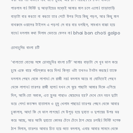
পারলাম না। মিনিট দু আড়াইয়ের মধ্যেই আমার মাল চলে এলো। তাড়াতাড়ি
বাড়াটা বার করতে না করতে তার পেটে উপর গিয়ে কিছু পড়ল, আর কিছু মাল
বাথরুমে ওয়ালের টাইলস এ পড়ল। সে বার বার বলছিল, সাবধান বাচ্চা হয়ে
যাবে। বললাম কথা দিলাম ভেতরে ফেলব না। bhai bon choti golpo
চোদাচুদির বাংলা চটি
‘খালাতো বোনের সঙ্গে চোদাচুদির বাংলা চটি’ আমার বাড়াটা সে খুব ভাল করে
চুষে একে বারে পরিস্কার করে দিল। কিন্ত ওটা তখনও টনটন করছে। তাকে
বললাম পেছন থেকে লাগাব। সে রাজী নয়। বললাম আরে না যোনিতেই পেছন
থেকে লাগাব। তারপর রাজী হলো। যখন সে ঘুরে পাছাটা আমার দিকে এগিয়ে
দিল, আমি তো অবাক, এত সুন্দর পাছাও মেয়েদের হয়? দেখে যেন নয়ন দুটো
ভরে গেল। কতক্ষন হাতালাম ও চুমু খেলাম পাছায়। তারপর পেছন থেকে আবার
ঢুকালাম, আহ! কি যে ভাল লাগছে। সে উপুড় হয়ে দুহাত ও দুপায়ের উপর ভর
করে আছে, আর আমি দুহাতে কোমর টেনে টেনে ঠাপ মেরে চলছি। মিনিট দশেক
ঠাপ দিলাম, তারপর আবার চিত হয়ে শুতে বললাম, এবার আবার সামনে থেকে