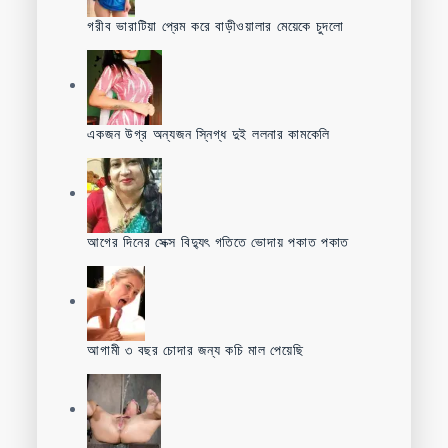
গরীব ভারাটিয়া প্রেম করে বাড়ীওয়ালার মেয়েকে চুদলো
একজন উগ্র অন্যজন স্নিগ্ধ দুই ললনার কামকেলি
আগের দিনের সেক্স বিদ্যুৎ গতিতে ভোদায় পকাত পকাত
আগামী ৩ বছর চোদার জন্য কচি মাল পেয়েছি