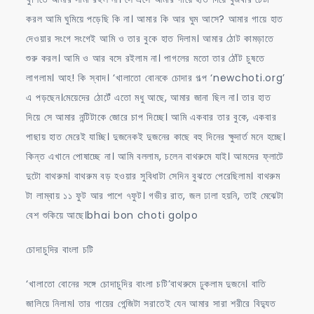
করল আমি ঘুমিয়ে পড়েছি কি না। আমার কি আর ঘুম আসে? আমার গায়ে হাত
দেওয়ার সংগে সংগেই আমি ও তার বুকে হাত দিলাম। আমার ঠোট কামড়াতে
শুরু করল। আমি ও আর বসে রইলাম না। পাগলের মতো তার ঠোঁট চুষতে
লাগলাম। আহ! কি স্বাদ। ‘খালাতো বোনকে চোদার গল্প ‘newchoti.org’
এ পড়ছেন।মেয়েদের ঠোটেঁ এতো মধু আছে, আমার জানা ছিল না। তার হাত
দিয়ে সে আমার নন্টিটাকে জোরে চাপ দিচ্ছে। আমি একবার তার বুকে, একবার
পাছায় হাত মেরেই যাচ্ছি। দুজনেকই দুজনের কাছে বহু দিনের ক্ষুদার্ত মনে হচ্ছে।
কিন্ত এখানে পোষাচ্ছে না। আমি বললাম, চলেন বাথরুমে যাই। আমদের ফ্লাটে
দুটো বাথরুম। বাথরুম বড় হওয়ার সুবিধাটা সেদিন বুঝতে পেরেছিলাম। বাথরুম
টা লাম্বায় ১১ ফুট আর পাশে ৭ফুট। গভীর রাত, জল ঢালা হয়নি, তাই মেঝেটা
বেশ শুকিয়ে আছে।bhai bon choti golpo
চোদাচুদির বাংলা চটি
‘খালাতো বোনের সঙ্গে চোদাচুদির বাংলা চটি’বাথরুমে ঢুকলাম দুজনে। বাতি
জালিয়ে নিলাম। তার গায়ের গেন্জিটা সরাতেই যেন আমার সারা শরীরে বিদ্যুত