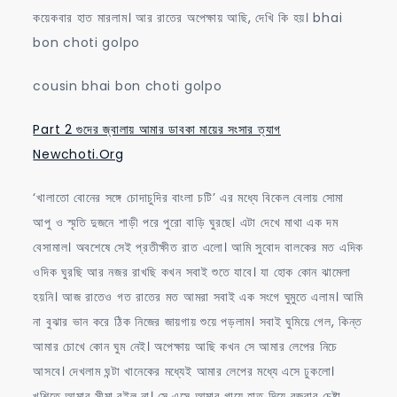
কয়েকবার হাত মারলাম। আর রাতের অপেক্ষায় আছি, দেখি কি হয়। bhai
bon choti golpo
cousin bhai bon choti golpo
Part 2 গুদের জ্বালায় আমার ডাবকা মায়ের সংসার ত্যাগ
Newchoti.Org
‘খালাতো বোনের সঙ্গে চোদাচুদির বাংলা চটি’ এর মধ্যে বিকেল বেলায় সোমা
আপু ও স্মৃতি দুজনে শাড়ী পরে পুরো বাড়ি ঘুরছে। এটা দেখে মাথা এক দম
বেসামাল। অবশেষে সেই প্রতীক্ষীত রাত এলো। আমি সুবোদ বালকের মত এদিক
ওদিক ঘুরছি আর নজর রাখছি কখন সবাই শুতে যাবে। যা হোক কোন ঝামেলা
হয়নি। আজ রাতেও গত রাতের মত আমরা সবাই এক সংগে ঘুমুতে এলাম। আমি
না বুঝার ভান করে ঠিক নিজের জায়গায় শুয়ে পড়লাম। সবাই ঘুমিয়ে গেল, কিন্ত
আমার চোখে কোন ঘুম নেই। অপেক্ষায় আছি কখন সে আমার লেপের নিচে
আসবে। দেখলাম ঘন্টা খানেকের মধ্যেই আমার লেপের মধ্যে এসে ঢুকলো।
খুশিতে আমার সীমা রইল না। সে এসে আমার গায়ে হাত দিয়ে বুজবার চেষ্টা