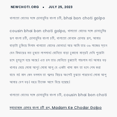
সঙ্গে
চোদাচুদির
বাংলা
খালাতো বোনের সঙ্গে চোদাচুদির বাংলা চটি, bhai bon choti golpo
চটি,
bhai
cousin bhai bon choti golpo, খালাতো বোনের সঙ্গে চোদাচুদির
bon
গল্প বাংলা চটি, চোদাচুদির বাংলা চটি, খালাতো বোনকে চোদার গল্প, আমার
choti
বাড়াটা ঢুকিয়ে দিলাম খালাতো বোনের ভোদায়। আর আমি তার ৩৬ সাজের স্তন
golpo
যেন ফিডারের মত চুষতে লাগলাম। যোনিতে বাড়া ঢুকানো মাত্রই দেখি পুরোটা
রসে চুপচুপে হয়ে আছে। এত রস তার যোনিতে বুঝতেই পারলাম না। আমার বড়
খালার মেয়ে সোমা আপু। সোমা আপু যে একটা খাসা মাল তা বলে শেষ করা
যাবে না। মাল কেন বললাম তা গল্পের নিচের অংশেই বুঝতে পারবেন। সোমা আপু
আমার বেশ বড়। বছর তিনেক আগে বিয়ে হয়েছে।
খালাতো বোনের সঙ্গে চোদাচুদির বাংলা চটি, cousin bhai bon choti
ম্যাডামকে চোদার বাংলা চটি গল্প, Madam Ke Chodar Golpo