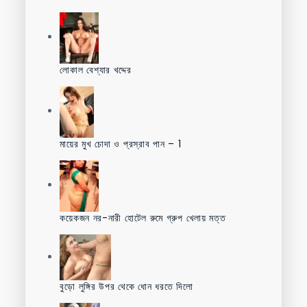
লোকাল বেশ্যার খদ্দের
মায়ের মুখ চোদা ও প্রস্রাব পান – 1
কয়েকজন নর-নারী হোটেল রুমে গ্রুপ খেলায় মত্ত
বুড়ো লুঙ্গির উপর থেকে ধোন ধরতে দিলো