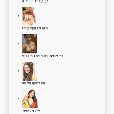
মা বোনের নিষিদ্ধ সুখ
বন্ধুর সাথে বউ বদল
আদর করে গুদ খাওয়া অপরূপ পাছা
স্বামীর মুসলিম বস
কাপল সোয়াপিং