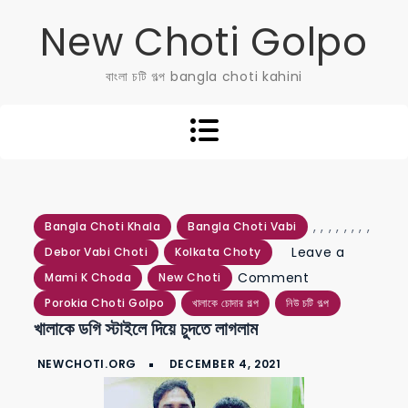
Skip
New Choti Golpo
to
content
বাংলা চটি গল্প bangla choti kahini
,
,
,
,
,
,
,
,
Bangla Choti Khala
Bangla Choti Vabi
Leave a
Debor Vabi Choti
Kolkata Choty
on
Comment
Mami K Choda
New Choti
খালাকে
Porokia Choti Golpo
খালাকে চোদার গল্প
নিউ চটি গল্প
খালাকে ডগি স্টাইলে দিয়ে চুদতে লাগলাম
ডগি
স্টাইলে
দিয়ে
চুদতে