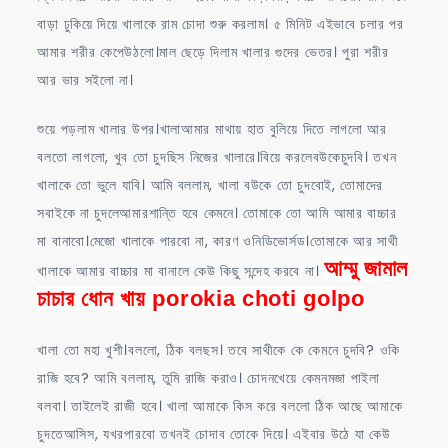
বাড়া ঢুকিয়ে দিয়ে খালাকে রাম চোদা শুরু করলাম। ৫ মিনিট এইভাবে চলার পর
আমার শরীর কেপেউঠলো।মাল ছেড়ে দিলাম খালার গুদের ভেতর। পুরা শরীর
আর ভার সইলো না।
শুয়ে পড়লাম খালার উপর।খালাআমার মাথায় হাত বুলিয়ে দিতে লাগলো আর
বলতো লাগলো, খুব তো চুদছিস নিজের খালারে।বিয়ে করলেবউকেচুদবি। তখন
খালাকে তো ভুলে যাবি। আমি বললাম, খালা বউকে তো চুদবোই, তোমাদের
সবাইকে না চুদলেআমারশান্তি হবে কেমনে। তোমাকে তো আমি আমার বাচ্চার
মা বানাবো।মেজো খালাকে পারবো না, কারণ ওনিডিভোর্সড।তোমাকে আর সাথী
আম্মু জামাল
খালাকে আমার বাচ্চার মা বানালে কেউ কিছু সন্দেহ করবে না।
চাচার ধোন খায় porokia choti golpo
খালা তো মহা খুশী।বললো, ঠিক বলছস। তবে সাথীকে কে কেমনে চুদবি? ওকি
রাজি হবে? আমি বললাম, তুমি রাজি করাও। চোদনখেয়ে কেমনমজা পাইলা
বলবা। তাইলেই রাজী হবে। খালা আমাকে কিস করে বললো ঠিক আছে আমাকে
চুদতেআসিস, যখরপারবো তখনই চোদাব তোকে দিয়ে। এইবার উঠে যা কেউ