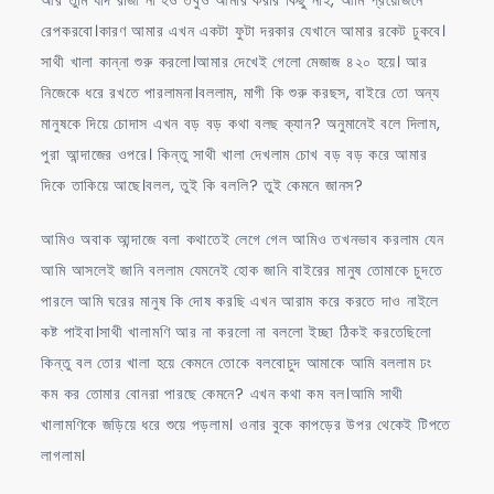
আর তুমি যদি রাজী না হও তবুও আমার করার কিছু নাই, আমি প্রয়োজনে
রেপকরবো।কারণ আমার এখন একটা ফুটা দরকার যেখানে আমার রকেট ঢুকবে।
সাথী খালা কান্না শুরু করলো।আমার দেখেই গেলো মেজাজ ৪২০ হয়ে। আর
নিজেকে ধরে রখতে পারলামনা।বললাম, মাগী কি শুরু করছস, বাইরে তো অন্য
মানুষকে দিয়ে চোদাস এখন বড় বড় কথা বলছ ক্যান? অনুমানেই বলে দিলাম,
পুরা আন্দাজের ওপরে। কিন্তু সাথী খালা দেখলাম চোখ বড় বড় করে আমার
দিকে তাকিয়ে আছে।বলল, তুই কি বললি? তুই কেমনে জানস?
আমিও অবাক আন্দাজে বলা কথাতেই লেগে গেল আমিও তখনভাব করলাম যেন
আমি আসলেই জানি বললাম যেমনেই হোক জানি বাইরের মানুষ তোমাকে চুদতে
পারলে আমি ঘরের মানুষ কি দোষ করছি এখন আরাম করে করতে দাও নাইলে
কষ্ট পাইবা।সাথী খালামণি আর না করলো না বললো ইচ্ছা ঠিকই করতেছিলো
কিন্তু বল তোর খালা হয়ে কেমনে তোকে বলবোচুদ আমাকে আমি বললাম ঢং
কম কর তোমার বোনরা পারছে কেমনে? এখন কথা কম বল।আমি সাথী
খালামণিকে জড়িয়ে ধরে শুয়ে পড়লাম। ওনার বুকে কাপড়ের উপর থেকেই টিপতে
লাগলাম।