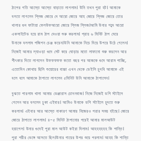
ঠাপের গতি আস্তে আস্তে বাড়াতে লাগলাম। উনি তখন পুরা হট। আমাকে
বলতে লাগলেন প্লিজ জোরে দে আরো জোরে আহ জোরে প্লিজ জোরে তোর
খালার গুদ ফাটায়া ফেলউফআরো জোরে প্লিজ প্লিজ।আমি উনার শব্দে আরো
একসাইটেড হয়ে রাম ঠাপ দেওয়া শুরু করলাম। প্রায় ৬ মিনিট ঠাপ মেরে
উনাকে বললাম পজিশন চেঞ্জ করেন।উনি আমাকে নিচে দিয়ে উপরে উঠে গেলেন।
নিজেই আমার ল্যাওড়া গুদে সেট করে ঘোড়ার মতো লাফানো শুরু করলেন আর
শীৎকার দিতে লাগলেন উফফফফফ কতো বছর পর আজকে গুদে আরাম পাচ্ছি,
এতোদিন কোথায় ছিলি শুয়োরের বাচ্চা এখন থেকে ডেইলি চুদবি আমাকে এই
বলে বলে আমাকে ঠাপাতে লাগলেন ৫মিনিট উনি আমাকে ঠাপালেন।
বুঝতে পারলাম খালা আমার ডেঞ্জারাস চোদনবাজ। নিজে নিজেই ডগি স্টাইলে
গেলেন আর বললেন ঢুকা এইবার। আমিও উনাকে ডগি স্টাইলে চুদতে শুরু
করলাম। এইবার আর আস্তে নাকারণ আমার নিজেরও পরার সময় হইছে। জোরে
জোরে ঠাপাতে লাগলাম। ৪-৫ মিনিট ঠাপানোর পরেই আমার মালআউট
হয়াগেল। উনার গুদেই পুরা মাল আউট কইরা দিলাম। আহহহহহহ কি শান্তি।
পুরা শরীর ভেঙ্গে আসতে ছিল।উনার গায়ের উপর শুয়ে পরলাম। আহহ কি শান্তি