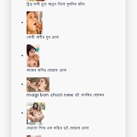
হিন্দু দাসী চুদে আনন্দ নিলো মুসলিম মনিব
লোভী মাগীর মুখ চোদা
কাজের মাসির মেয়েকে চোদা
magi bon choti new দুই খানকির ব্লোজব
বেড়াতে গিয়ে এক বাড়ির দুই মেয়েকে চোদা