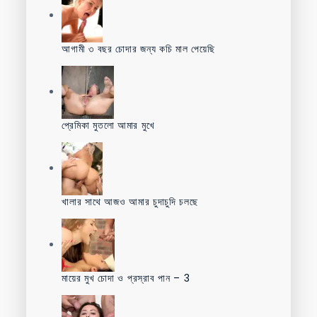
আগামী ৩ বছর চোদার জন্য কচি মাল পেয়েছি
প্রেমিকা মুতলো আমার মুখে
খালার সাথে আজও আমার চুদাচুদি চলছে
মায়ের মুখ চোদা ও প্রস্রাব পান – 3