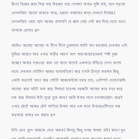
ছিল। নিজের রুমে গিয়া মহা বিরক্ত হয়ে গেলাম। শালার লুঙ্গি নাই, মনে পড়লো
বেলকনিতে হয়তো থাকতে পারে, হয়তো শুকানোর জন্য সেখানে দিয়েছে।
বেলকনিতে যেতে হলে আমার খালামণি যে রুমে শোয় সেই রুম দিয়ে যেতে হবে।
খালাকে চোদার গল্প
আমিও আস্তে আস্তে পা টিপে টিপে ঢুকলাম। লাইট অন করলাম। দেখলাম ওনি
ঘুমিয়ে আছেন আর ওনার শাড়ীর আচল খলে পড়েআছে।দুধগুলা স্পষ্ট বুঝা
যাচ্ছে। আমার ল্যাওড়া বাবা তো সাথে সাথেই একপায়ে দাঁড়িয়ে গেল। ভালো
ভাবে দেখলাম সেইদিন আমার খালামণিকে। আর তখনি চিন্তা করলাম কিছু
একটা করতেই হবে। আর সেইটা আজকেই।যা হবার হবে, এটেম্পট নেবো।আমি
আস্তে করে লাইট অফ করে দিলাম। তারপর দরজাটা আস্তে করে বন্ধ করে
লক করে দিলাম। উনি পুরো ঘুমে কাদা। আমি উনার পাশে বসলাম।হঠাৎ করেই
ওনার ঠোটে আমার ঠোট লাগিয়ে দিলাম আর এক হাতে উনারদুধটিপতে শুরু
করলাম। খালার গুদ মারার গল্প
উনি চোখ খুলে আমাকে দেখে অবাক। কিন্তু কিছু বলার ক্ষমতা নাই। কারণ মুখ
তো আমি বন্ধকরেই রেখেছি। জোরাজুরি করছেন ছাড়া পাওয়ার জন্য। তখন