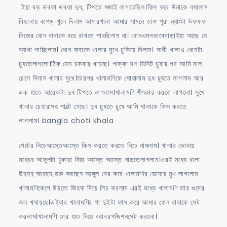
ইয়া বড় ডবকা ডবকা দুধ, টিপতে মজাই লাগতেছিল।কিস করে উনাকে বসালাম
বিছানায় কাপড় খুলে দিলাম আমারখালা আমার সামনে তাও পুরা ন্যাংটা উফফফ
নিজের ধোন বাবাকে ধরে রাখতে পারছিলাম না। ধোনএমনভাবেখাড়াইয়া আছে যে
ব্যাথা পাচ্ছিলাম। ধোন বাবাকে খালার মুখে ঢুকিয়ে দিলাম। সাথী খালাও ধোনটা
চুষতেলাগলো।ঠিক যেন চকবার খাচছে। পাক্কা দশ মিনিট চুষার পর আমি মাল
ঢেলে দিলাম খালার মুখে।তারপর খালামণিকে শোয়ালাম দুধ চুষতে লাগলাম আর
এক হাতে আরেকটা দুধ টিপতে লাগলাম।খালামণি শীৎকার করতে লাগলো। সুখে
খালার চেহারাসহ পাল্টে গেছে। দুধ চুষতে চুষে আমি খালাকে কিস করতে
লাগলাম। bangla choti khala
পেটের নিচেআস্তেআস্তে কিস করতে করতে নিচে নামলাম। খালার ভোদায়
মধ্যের আঙ্গুলটা ঢুকায়া দিয়া আস্তে আস্তে নাড়তেলাগলাম।এরই মধ্যে খালা
উহহহ আহহহ শুরু করছেন আঙ্গুল বের করে খালামণির ভোদায় মুখ লাগালাম
খালামণিকেপে উঠলো জিহবা দিয়ে লিচ করলাম এরই মধ্যে খালামণি তার গুদের
জল খসায়ছে।এইবার খালামণির পা দুইটা ফাস করে আমার ধোন বাবাকে সেট
করলাম।খালামণি তার হাত দিয়ে বরাবরপজিশনসেট করলো।