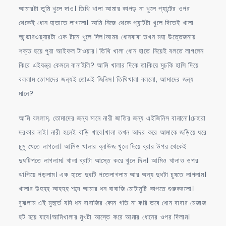
আমারটা তুমি খুলে দাও। তিথি খালা আমার কাপড় না খুলে প্যান্টের ওপর
থেকেই ধোন হাতাতে লাগলো। আমি নিজে থেকে প্যান্টটা খুলে দিতেই খালা
আন্ডারওয়্যারটা এক টানে খুলে দিল।আমর ধোনবাবা তখন মহা উত্তেজনায়
শক্ত হয়ে পুরা আইফল টাওয়ার। তিথি খালা ধোন হাতে নিয়েই বলতে লাগলেন
কিরে এইযন্ত্র কেমনে বানাইলি? আমি খালার দিকে তাকিয়ে মুচকি হাসি দিয়ে
বললাম তোমাদের জন্যই তোএই জিনিস। তিথিখালা বললো, আমাদের জন্য
মানে?
আমি বললাম, তোমাদের জন্য মানে নারী জাতির জন্য এইজিনিস বানানো।চেহারা
দরকার নাই। নারী হলেই বাড়ি খাবে।খালা তখন আদর করে আমাকে জড়িয়ে ধরে
চুমু খেতে লাগলো। আমিও খালার ব্লাউজ খুলে দিয়ে ব্রার উপর থেকেই
দুধটিপতে লাগলাম। খালা ব্রাটা আস্তে করে খুলে দিল। আমিও খালাও ওপর
ঝাপিয়ে পড়লাম। এক হাতে দুধটি পতেলাগলাম আর অন্য দুধটা চুষতে লাগলাম।
খালার উহহহ আহহহ শব্দে আমার ধন বাবাজি মোটামুটি কাপতে শুরুকরলো।
বুঝলাম এই মুহুর্তে যদি ধন বাবাজির কোন গতি না করি তবে ধোন বাবার মেজাজ
হট হয়ে যাবে।আমিখালার মুখটা আস্তে করে আমার ধোনের ওপর দিলাম।