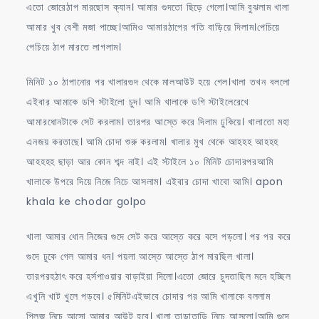
এতো জোরেঠাপ মারছোস ক্যান। আমার গুদতো ছিড়ে গেলো।আমি বুঝলাম খালা
আমার খুব বেশী মজা পাচ্ছে।আমিও আমারঠাপের গতি বাড়িয়ে দিলাম।পেচিয়ে
পেচিয়ে ঠাপ মারতে লাগলাম।
মিনিট ১০ ঠাপানোর পর খালারগুদ থেকে মালআউট হয়ে গেল।খালা তখন বললো
এইবার আমাকে ডগি স্টাইলো চুদ। আমি খালাকে ডগি স্টাইলেরেখে
আমারধোনটাকে সেট করলাম। তারপর আস্তে করে দিলাম ঢুকিয়ে। খালাতো মহা
এনজয় করতাছে। আমি চোদা শুরু করলাম। খালার মুখ থেকে আহহহ আহহহ
আহহহহ ছাড়া আর কোন শব্দ নাই। এই স্টাইলে ১০ মিনিট চোদারপরআমি
খালাকে উপরে দিয়ে নিজে নিচে আসলাম। এইবার চোদা খাবো আমি। apon
khala ke chodar golpo
খালা আমার ধোন নিজের গুদে সেট করে আস্তে করে বসে পড়লো। পর পর করে
গুদে ঢুকে গেল আমার ধন। পয়লা আস্তে আস্তে ঠাপ মারছিল খালা।
তারপরহঠাৎ করে হর্সপাওয়ার বাড়াইয়া দিলো।এতো জোরে চুদতাছিল মনে হচ্ছিল
এখুনি খাট খুলে পড়বে। ৫মিনিটএইভাবে চোদার পর আমি খালাকে বললাম
প্লিজ নিচে আসো আমার আউট হবে। খালা তাড়াতাড়ি নিচে আসলো।আমি গুদে