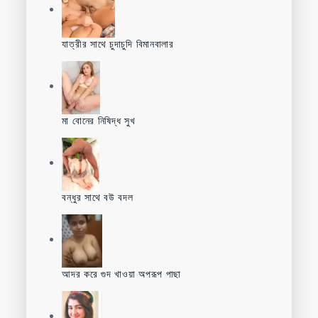
যাত্রীর সাথে চুদাচুদি বিমানবালার
মা বোনের নিষিদ্ধ সুখ
বন্ধুর সাথে বউ বদল
আদর করে গুদ খাওয়া অপরূপ পাছা