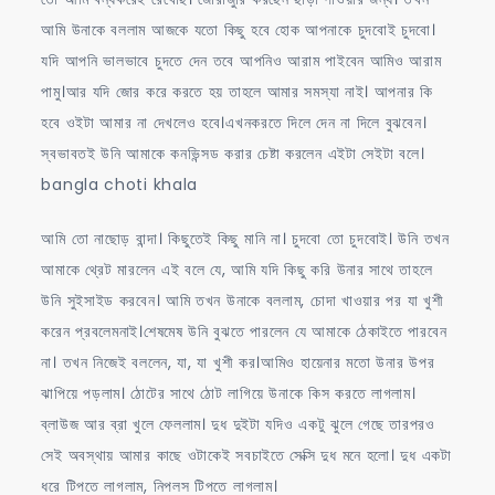
আমি উনাকে বললাম আজকে যতো কিছু হবে হোক আপনাকে চুদবোই চুদবো।
যদি আপনি ভালভাবে চুদতে দেন তবে আপনিও আরাম পাইবেন আমিও আরাম
পামু।আর যদি জোর করে করতে হয় তাহলে আমার সমস্যা নাই। আপনার কি
হবে ওইটা আমার না দেখলেও হবে।এখনকরতে দিলে দেন না দিলে বুঝবেন।
স্বভাবতই উনি আমাকে কনভিন্সড করার চেষ্টা করলেন এইটা সেইটা বলে।
bangla choti khala
আমি তো নাছোড় বান্দা। কিছুতেই কিছু মানি না। চুদবো তো চুদবোই। উনি তখন
আমাকে থ্রেট মারলেন এই বলে যে, আমি যদি কিছু করি উনার সাথে তাহলে
উনি সুইসাইড করবেন। আমি তখন উনাকে বললাম, চোদা খাওয়ার পর যা খুশী
করেন প্রবলেমনাই।শেষমেষ উনি বুঝতে পারলেন যে আমাকে ঠেকাইতে পারবেন
না। তখন নিজেই বললেন, যা, যা খুশী কর।আমিও হায়েনার মতো উনার উপর
ঝাপিয়ে পড়লাম। ঠোটের সাথে ঠোট লাগিয়ে উনাকে কিস করতে লাগলাম।
ব্লাউজ আর ব্রা খুলে ফেললাম। দুধ দুইটা যদিও একটু ঝুলে গেছে তারপরও
সেই অবস্থায় আমার কাছে ওটাকেই সবচাইতে সেক্সি দুধ মনে হলো। দুধ একটা
ধরে টিপতে লাগলাম, নিপলস টিপতে লাগলাম।