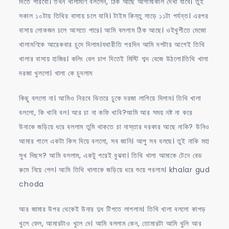
দিতে পারবো। তখন খালামণি বললেন, ঠিক আছে আগামীকাল দেখা যাবে। তুই
সকাল ১০টায় তিথির বাসায় চলে যাবি। টাইম কিন্তু সাড়ে ১১টা পর্যন্ত। এরপর
বাসায় লোকজন চলে আসতে পারে। আমি বললাম ঠিক আছে। ওইখুশীতে মেজো
খালামণিকে আরেকবার চুদে দিলাম।যথারীতি পরদিন আমি দশটার আগেই তিথি
খালার বাসায় হাজির। কলিং বেল চাপ দিতেই মিস্টি শব্দ বেজে উঠলো।তিথি খালা
দরজা খুললো। খালা কে চুদলাম
কিছু বললো না। আমিও নিরবে ভিতরে ঢুকে দরজা লাগিয়ে দিলাম। তিথি খালা
বললো, কি খাবি বল। আর চা না কফি খাবি?আমি আর সময় নষ্ট না করে
উনাকে জড়িয়ে ধরে বললাম তুমি থাকতে চা নাস্তার দরকার আছে নাকি? উনিও
আমার গালে একটা কিস দিয়ে বললো, সব জানি। আপু সব বলছে। তুই নাকি মহা
সুখ দিছস? আমি বললাম, একটু পরেই বুঝবা। তিথি খালা আমাকে টেনে বেড
রুমে নিয়ে গেল। আমি তিথি খালাকে জড়িয়ে ধরে শুয়ে পরলাম। khalar gud
choda
আর জামার উপর থেকেই উনার দুধ টিপতে লাগলাম। তিথি খালা বললো কাপড়
খুলে ফেল, আমারটাও খুলে দে। আমি বললাম কেন, তোমারটা আমি খুলি আর