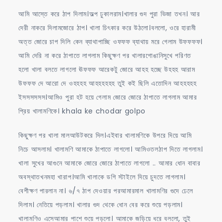
আমি আস্তে করে ঠাপ দিলাম।অল্প ঢুকালরাম।খালার গুদ পুরা ভিজা তখন। আর
দেরী নাকরে দিলামজোরে ঠাপ। খালা চিৎকার করে উঠলো।বললো, ওরে হারামী
অত্ত জোরে চাপ দিলি কেন ব্যাথাপাচ্ছি ওফফফ ব্যাথায় মরে গেলাম উফফফফ।
আমি দেরি না করে ঠাপাতে লাগলাম কিছুক্ষণ পর খালারগোঙানিসুখে পরিণত
হলো খালা বলতে লাগলো ঊফফফ আরেকটু জোরে আহহ হচ্ছে উহহহ আরাম
উফফফ দে আরো দে ওহহহহ আহহহহহহ তুই কই ছিলি এতোদিন আহহহহহ
ইসসসসসস।আমিও পুরা হট হয়ে গেলাম জোরে জোরে ঠাপাতে লাগলাম আমার
প্রিয় খালামণিকে। khala ke chodar golpo
কিছুক্ষণ পর খালা মালআউটকরে দিল।এইবার খালামণিকে উপরে দিয়ে আমি
নিচে আসলাম। খালামণি আমাকে ঠাপাতে লাগলো। আমিওতলঠাপ দিতে লাগলাম।
খালা সুখের আগুনে আমাকে জোরে জোরে ঠাপাতে লাগলো .. আমার ধোন বাবার
অবস্থাতখনমহা খারাপ।আমি খালাকে ডগি স্টাইলে দিয়ে চুদতে লাগলাম।
বেশীক্ষণ পারলান না। ৬/৭ ঠাপ দেওয়ার পরআমারমাল খালামণির গুদে ঢেলে
দিলাম। নেতিয়ে পড়লাম। খালার গুদ থেকে ধোন বের করে শুয়ে পড়লাম।
খালামণিও এসেআমার পাশে শুয়ে পড়লো। আমাকে জড়িয়ে ধরে বললো, তুই