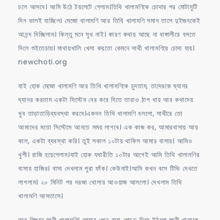
চলে আসবে। আমি উঠে টয়লেটে গেলাম।তিথি খালামণিকে চোদার পর মোটামুটি
দিন ভালই যাচ্ছিল। মেজো খালামণি আর তিথি খালামণি সমান তালে দুইজনকেই
আনন্দ দিচ্ছিলাম। কিন্তু মনে সুখ নাই। কারণ কথায় আছে না বাঙ্গালীরে বসতে
দিলে শুইতেচায়। মাথায়খালি খেলা করতো কেমনে সাথী খালামণিরে চোদা যায়।
newchoti.org
যাই হোক মেজো খালামণি আর তিথি খালামণিকে চুদতাম, তাদেরকে ঘ্যানর
ঘ্যানর করতাম একটা সিস্টেম বের করে দিতে তারাও ঠাপ খায় আর কথাদেয়
খুব তাড়াতাড়িব্যবস্থা করবে।একদন তিথি খালামণি বললো, সাথীরে তো
আমাদের মতো সিস্টেমে আনতে সময় লাগবে। এক কাজ কর, আমারবাসায় আয়
কাল, একটা ব্যবস্থা করি। তুই সকাল ১০টায় থাকিস আমার বাসায়। আমিও
খুশী। রাজি হয়েগেলাম।যাই হোক যথারীতি ১০টার আগেই আমি তিথি খালামণির
বাসায় হাজির। বাসা দেখলাম পুরা ফাঁক। কেউনাই।আমি কখন বসে টিভি দেখতে
লাগলাম। ২০ মিনিট পর দরজা খোলার আওয়াজ আসলো। দেখলাম তিথি
খালামণি আসতাসে।