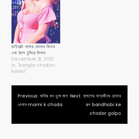
ডাইরেক্ট খালার ভোদার ভিতর
এক ঠাপে ঢুকিয়ে দিলাম
December 8, 2021
In "bangla chodon
kahini"
Post
Previous:
মামির গুদ চুষে মাল
Next:
ক্লাসের বান্ধবীকে চোদার
খেলাম mami k choda
গল্প bandhobi ke
navigation
chodar golpo