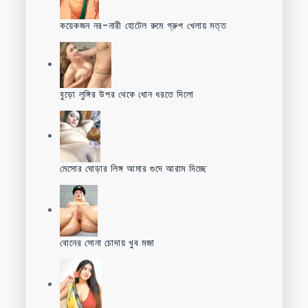
কয়েকজন নর-নারী হোটেল রুমে গ্রুপ খেলায় মত্ত
বুড়ো লুঙ্গির উপর থেকে ধোন ধরতে দিলো
মেসোর ঘোড়ার লিঙ্গ আমার গুদে আরাম দিচ্ছে
বোনের সোনা চোদায় খুব মজা