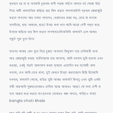
ক্যমনে হয় না না না।আমি বুঝলাম মাগী সহজে লাইনে আসবে না। সোজা উঠে
গিয়ে সাথী খালামণিকে জড়িয়ে ধরে কিস করতে লাগলাম।উনি প্রথমে জোরাজুরি
করতে লাগলেন আর বলতে লাগলেন, বেয়াদবের বাচ্চা সর, তোর মা বাপকে
বলেদিবো, ছাড় আমাকে, ছাড়। উনার কথা শুনে আমি আরো বেশী শক্ত করে
উনাকে জড়িয়ে ধরে কিস করতে লাগলাম।ওদিকেতিথি খালামণি এসে আমার
প্যান্ট পুরা খুলে দিল।
তারপর আমার ধোন মুখে নিয়ে চুষতে লাগলো। কিছুক্ষণ পরে দেখিসাথী খালা
আর জোরাজুরি করছে না।নিস্তেজ হয়ে আসলো, আমি বললাম তুমি ক্যনো এমন
করছো, একটু পরেই আফসোস করবা ক্যানো এতোদিন কর না।সাথী খালা
বললো, দেখ আমি তোর খালা, তুই কেমনে চিন্তা করতাছোস ছিছি ছি।আমি
বললাম, খালামণি শোনো, বাইরে তুমি আমার খালামণি কিন্তু এখন তুমি একটা
নারী আরআমি পুরুষ।তোমারও চাহিদা আছে আমারও আছে। সো কথা বেশী না
বলে আরাম করে করতে দাও।দেখবা তোমারও মজা লাগবে, শান্তিও পাবা।
bangla choti khala