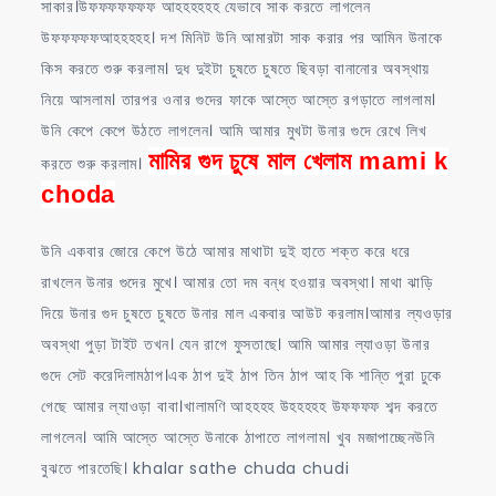
সাকার।উফফফফফফফ আহহহহহহ যেভাবে সাক করতে লাগলেন
উফফফফফআহহহহহ। দশ মিনিট উনি আমারটা সাক করার পর আমিন উনাকে
কিস করতে শুরু করলাম। দুধ দুইটা চুষতে চুষতে ছিবড়া বানানোর অবস্থায়
নিয়ে আসলাম। তারপর ওনার গুদের ফাকে আস্তে আস্তে রগড়াতে লাগলাম।
উনি কেপে কেপে উঠতে লাগলেন। আমি আমার মুখটা উনার গুদে রেখে লিখ
মামির গুদ চুষে মাল খেলাম mami k
করতে শুরু করলাম।
choda
উনি একবার জোরে কেপে উঠে আমার মাথাটা দুই হাতে শক্ত করে ধরে
রাখলেন উনার গুদের মুখে। আমার তো দম বন্ধ হওয়ার অবস্থা। মাথা ঝাড়ি
দিয়ে উনার গুদ চুষতে চুষতে উনার মাল একবার আউট করলাম।আমার ল্যওড়ার
অবস্থা পুড়া টাইট তখন। যেন রাগে ফুসতাছে। আমি আমার ল্যাওড়া উনার
গুদে সেট করেদিলামঠাপ।এক ঠাপ দুই ঠাপ তিন ঠাপ আহ কি শান্তি পুরা ঢুকে
গেছে আমার ল্যাওড়া বাবা।খালামণি আহহহহ উহহহহহ উফফফফ শব্দ করতে
লাগলেন। আমি আস্তে আস্তে উনাকে ঠাপাতে লাগলাম। খুব মজাপাচ্ছেনউনি
বুঝতে পারতেছি। khalar sathe chuda chudi