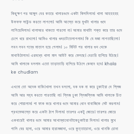
কিছুক্ষণ পর আঙ্গুল বের কতরে খালারগুদে একটা কিসদিলাম। খালা আহহহহহ
উফফফ সাউন্ড করতে লাগলো। আমি আস্তে করে মুখটা খালার গুদে
লাগিয়েদিলাম। খালাআর থাকতে পারলো না। আমার মাথাটা শক্ত করে তার গুদে
চেপে ধরে রাখলো। আমিও খালার গুদচাটতেলাগলাম। কি যে মজা লাগতাছিলো।
লবন লবন গন্ধে মাতাল হয়ে গেলাম। ১০ মিনিট পর খালার গুদ থেকে
মাথাউঠালাম। এরমধ্যে খালা মাল আউট করে ফেলছে। বেচারি হাপিয়ে উঠছে।
আমি খালাকে বললাম এতো তাড়াতাড়ি হাপিয়ে উঠলে কেমনে হবে। khala
ke chudlam
এখনো তো অনেক বাকি।খালা তখন বললো, বক বক না করে ঢুকাইয়া দে প্লিজ
আমি আর সহ্য করতে পারতাছি না। প্লিজ ঢুকা প্লিজপ্লিজ আমি খালাকে চিত
করে শোয়ালাম। পা ফাক করে খালার গুদে আমার ধোন বাবাজিকে সেট করলাম।
প্রথমেআস্তে করে একটা ঠাপ দিলাম। তারপর একটু জোরে। তারপর জোরে
একবারেই খালার গুদে আমার আখাম্বাধোনটাকেঢুকাইয়া দিলাম। খালার মুখে
গালি বের হলো, ওরে আমার হারামজাদা, ওরে কুত্তাচোদা, ওরে খানকি চোদা