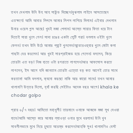
তখন দেখলাম উনি উহ আহ সাউন্ড দিচ্ছেন।বুঝলাম লাইনে আসতেছেন
এতক্ষণে। আমি আবার লিপসে আমার লিপস লাগিয়ে দিলাম। এইবার দেখলাম
উনার ওরেস পন্স আছে। খুবই মজা পেলাম। আস্তে সায়ার ফিতা ধরে টান
দিতেই সায়া খুলে গেল। সাদা রঙের একটা পেন্টি পরা। বললাম ওইটা খুলে
ফেলন। তখন উনি উঠে আমার প্যান্ট খুললেন।আন্ডারওয়্যার খুলে মোটা কলা
গাছটা বের করলেন। আর খুবই সারপ্রাইজড হয়ে গেলেন। বললেন, কিরে
তোরটা এত বড়! নিজ হাতে ওটা রগরাতে লাগলেন।আর আফসোস করতে
লাগলেন, ইস আগে যদি জানতাম তোরটা এত্তো বড় কত আগেই তোর সাথে
করতাম! আমি বললাম, ক্যনো করছো নাকি আর কারো সাথে। তখন আমার
খালামণি উত্তর দিলো, হ্যাঁ করছি সেইটাও অনেক বছর আগে। khala ke
chodar golpo
প্রায় ৬/৭ বছর। আমিতো মহাখুশী। তারমানে ওনাকে আজকে মজা সুখ দেওয়া
যাবে।আমি আস্তে করে আমার ল্যাওড়া ওনার মুখে ধরলাম। উনি খুব
সাবলীলভাবে মুখে নিয়ে চুষতে আরম্ভ করলেন।আহকি সুখ। খালামণিও বেস্ট