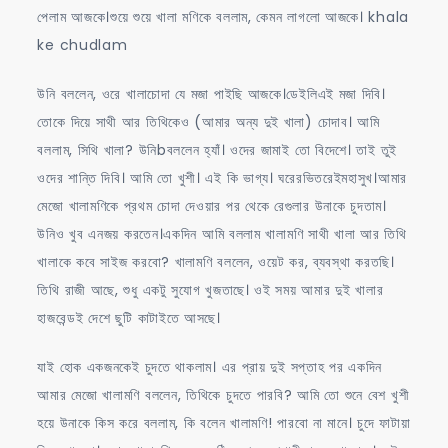
পেলাম আজকে।শুয়ে শুয়ে খালা মণিকে বললাম, কেমন লাগলো আজকে। khala
ke chudlam
উনি বললেন, ওরে খালাচোদা যে মজা পাইছি আজকে।ডেইলিএই মজা দিবি।
তোকে দিয়ে সাথী আর তিথিকেও (আমার অন্য দুই খালা) চোদাব। আমি
বললাম, সিথি খালা? উনিbবললেন হ্যাঁ। ওদের জামাই তো বিদেশে। তাই তুই
ওদের শান্তি দিবি। আমি তো খুশী। এই কি ভাগ্য। ঘরেরভিতরেইমহাসুখ।আমার
মেজো খালামণিকে প্রথম চোদা দেওয়ার পর থেকে রেগুলার উনাকে চুদতাম।
উনিও খুব এনজয় করতেন।একদিন আমি বললাম খালামণি সাথী খালা আর তিথি
খালাকে কবে সাইজ করবো? খালামণি বললেন, ওয়েট কর, ব্যবস্থা করতছি।
তিথি রাজী আছে, শুধু একটু সুযোগ খুজতাছে। ওই সময় আমার দুই খালার
হাজবেন্ডই দেশে ছুটি কাটাইতে আসছে।
যাই হোক একজনকেই চুদতে থাকলাম। এর প্রায় দুই সপ্তাহ পর একদিন
আমার মেজো খালামণি বললেন, তিথিকে চুদতে পারবি? আমি তো শুনে বেশ খুশী
হয়ে উনাকে কিস করে বললাম, কি বলেন খালামণি! পারবো না মানে। চুদে ফাটায়া