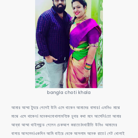
লাগলাম
bangla choti khala
আমার আম্মা ট্যুরে গেলেই উনি এসে থাকেন আমাদের বাসায়। এমনিও মাঝে
মাঝে এসে থাকেন। মনেকখনোখালামণিকে চুদার কথা মনে আসেনি।তো আমার
আব্বা আম্মা থাইল্যান্ড গেলেন চেকআপ করাতে।যথারীতি উনিও আমাদের
বাসায় আসলেন।একদিন আমি বাইরে থেকে আসলাম অনেক রাতে। গেট খোলাই