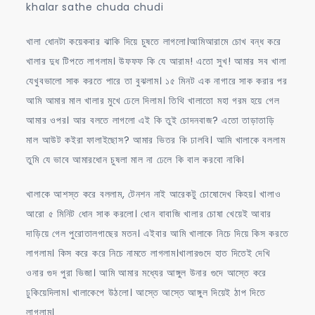
khalar sathe chuda chudi
খালা ধোনটা কয়েকবার ঝাকি দিয়ে চুষতে লাগলো।আমিআরামে চোখ বন্ধ করে
খালার দুধ টিপতে লাগলাম। উফফফ কি যে আরাম! এতো সুখ! আমার সব খালা
যেখুবভালো সাক করতে পারে তা বুঝলাম। ১৫ মিনট এক নাগারে সাক করার পর
আমি আমার মাল খালার মুখে ঢেলে দিলাম। তিথি খালাতো মহা গরম হয়ে গেল
আমার ওপর। আর বলতে লাগলো এই কি তুই চোদনবাজ? এতো তাড়াতাড়ি
মাল আউট কইরা ফালাইছোস? আমার ভিতর কি ঢালবি। আমি খালাকে বললাম
তুমি যে ভাবে আমারধোন চুষলা মাল না ঢেলে কি বাল করবো নাকি।
খালাকে আশস্ত করে বললাম, টেনশন নাই আরেকটু চোষোদেখ কিহয়। খালাও
আরো ৫ মিনিট ধোন সাক করলো। ধোন বাবাজি খালার চোষা খেয়েই আবার
দাড়িয়ে গেল পুরোতালগাছের মতন। এইবার আমি খালাকে নিচে দিয়ে কিস করতে
লাগলাম। কিস করে করে নিচে নামতে লাগলাম।খালারগুদে হাত দিতেই দেখি
ওনার গুদ পুরা ভিজা। আমি আমার মধ্যের আঙ্গুল উনার গুদে আস্তে করে
ঢুকিয়েদিলাম। খালাকেপে উঠলো। আস্তে আস্তে আঙ্গুল দিয়েই ঠাপ দিতে
লাগলাম।