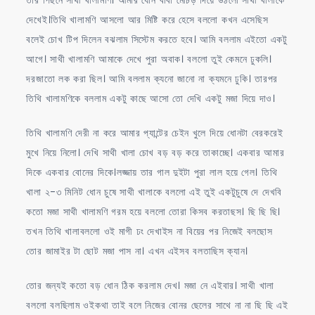
তার পিছনে সাথী খালামণি। আমার ধোন বাবা মোচড় দিয়ে উঠলো সাথী খালাকে
দেখেই।তিথি খালামণি আসলো আর মিষ্টি করে হেসে বললো কখন এসেছিস
বলেই চোখ টিপ দিলেন বঝলাম সিস্টেম করতে হবে। আমি বললাম এইতো একটু
আগে। সাথী খালামণি আমাকে দেখে পুরা অবাক। বললো তুই কেমনে ঢুকলি।
দরজাতো লক করা ছিল। আমি বললাম ক্যনো জানো না ক্যমনে ঢুকি। তারপর
তিথি খালামণিকে বললাম একটু কাছে আসো তো দেখি একটু মজা দিয়ে দাও।
তিথি খালামণি দেরী না করে আমার প্যান্টের চেইন খুলে দিয়ে ধোনটা বেরকরেই
মুখে নিয়ে নিলো। দেখি সাথী খালা চোখ বড় বড় করে তাকাচ্ছে। একবার আমার
দিকে একবার বোনের দিকে।লজ্জায় তার গাল দুইটা পুরা লাল হয়ে গেল। তিথি
খালা ২-৩ মিনিট ধোন চুষে সাথী খালাকে বললো এই তুই একটুচুষে দে দেখবি
কতো মজা সাথী খালামণি গরম হয়ে বললো তোরা কিসব করতাছস। ছি ছি ছি।
তখন তিথি খালাবললো ওই মাগী ঢং দেখাইস না বিয়ের পর নিজেই বলছোস
তোর জামাইর টা ছোট মজা পাস না। এখন এইসব বলতাছিস ক্যান।
তোর জন্যই কতো বড় ধোন ঠিক করলাম দেখ। মজা নে এইবার। সাথী খালা
বললো বলছিলাম ওইকথা তাই বলে নিজের বোনর ছেলের সাথে না না ছি ছি এই