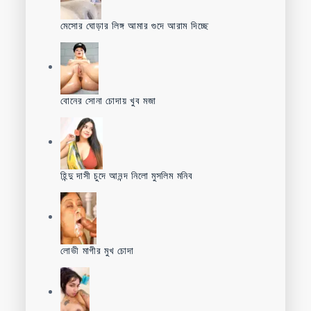
মেসোর ঘোড়ার লিঙ্গ আমার গুদে আরাম দিচ্ছে
বোনের সোনা চোদায় খুব মজা
হিন্দু দাসী চুদে আনন্দ নিলো মুসলিম মনিব
লোভী মাগীর মুখ চোদা