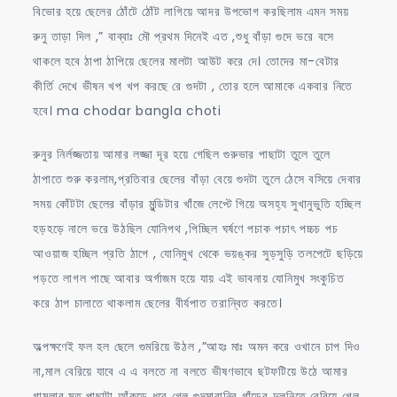
বিভোর হয়ে ছেলের ঠোঁটে ঠোঁট লাগিয়ে আদর উপভোগ করছিলাম এমন সময়
রুনু তাড়া দিল ,” বাব্বাঃ মৌ প্রথম দিনেই এত ,শুধু বাঁড়া গুদে ভরে বসে
থাকলে হবে ঠাপা ঠাপিয়ে ছেলের মালটা আউট করে দে। তোদের মা-বেটার
কীর্তি দেখে ভীষন খপ খপ করছে রে গুদটা , তোর হলে আমাকে একবার নিতে
হবে। ma chodar bangla choti
রুনুর নির্লজ্জতায় আমার লজ্জা দূর হয়ে গেছিল গুরুভার পাছাটা তুলে তুলে
ঠাপাতে শুরু করলাম,প্রতিবার ছেলের বাঁড়া বেয়ে গুদটা তুলে ঠেসে বসিয়ে দেবার
সময় কোঁটটা ছেলের বাঁড়ার মুন্ডিটার খাঁজে লেপ্টে গিয়ে অসহ্য সুখানুভুতি হচ্ছিল
হড়হড়ে নালে ভরে উঠছিল যোনিপথ ,পিচ্ছিল ঘর্ষণে পচাক পচাৎ পচ্চচ পচ
আওয়াজ হচ্ছিল প্রতি ঠাপে , যোনিমুখ থেকে ভয়ঙ্কর সুড়সুড়ি তলপেটে ছড়িয়ে
পড়তে লাগল পাছে আবার অর্গাজম হয়ে যায় এই ভাবনায় যোনিমুখ সংকুচিত
করে ঠাপ চালাতে থাকলাম ছেলের বীর্যপাত তরান্বিত করতে।
অল্পক্ষণেই ফল হল ছেলে গুমরিয়ে উঠল ,”আহঃ মাঃ অমন করে ওখানে চাপ দিও
না,মাল বেরিয়ে যাবে এ এ বলতে না বলতে ভীষণভাবে ছটফটিয়ে উঠে আমার
গামলার মত পাছাটা আঁকড়ে ধরে গেল গুদমারানির গাঁড়ের দুলুনিতে বেরিয়ে গেল,