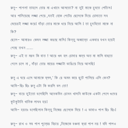
রুনু- পাগল! তাহলে তোর মা এখানে আসতো? না তুই মাকে চুদতে পেতিস।
আর পালিয়েছে লজ্জা পেয়ে ,যতই হোক পেটের ছেলেকে দিয়ে চোদাতে সব
মেয়েরই লজ্জা করে। দাঁড়া তোর মাকে ধরে নিয়ে আসি । তা চুদবিতো মাকে না
কি?
ছেলে- আমারও কেমন লজ্জা করছে মাসি। কিন্তু অজান্তে একবার যখন হয়েই
গেছে তখন …….
রুনু- এই ত মরদ কি বাত ! আরে গুদ হল চোদার জন্য অত মা মাসি বাছতে
গেলে চলে না , দাঁড়া তোর মায়ের লজ্জাটা ভাঙিয়ে নিয়ে আসছি।
রুনু এ ঘরে এসে আমাকে ব্লল,’ কি রে অমন করে ছুটে পালিয়ে এলি কেন?
আমি-ছিঃ ছিঃ রুনু এটা কি করলি বল তো!
রুনু- বারে তুইতো বলেছিলি অনেকদিন চোদন খাসনি কাউকে একটা পেলে গুদের
কুটকুটানি খানিক লাঘব হয়।
আমি- হয়তঃ বলেছিলাম কিন্তু নিজের ছেলেকে দিয়ে ! এ ভাবাও পাপ ছিঃ ছিঃ।
রুনু- রাখ ও সব পাপ পূন্যের বিচার ,নিজেকে বঞ্চনা ক্রা পাপ নয় ! যদি পাপও