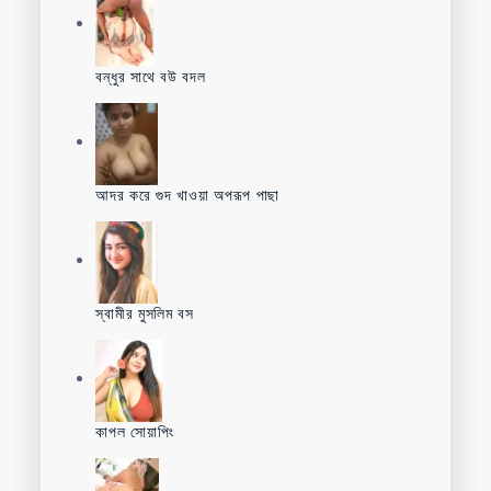
বন্ধুর সাথে বউ বদল
আদর করে গুদ খাওয়া অপরূপ পাছা
স্বামীর মুসলিম বস
কাপল সোয়াপিং