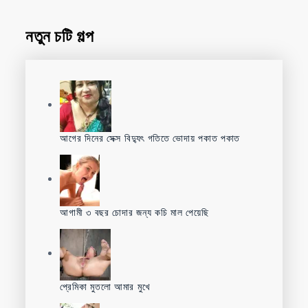
নতুন চটি গল্প
আগের দিনের সেক্স বিদ্যুৎ গতিতে ভোদায় পকাত পকাত
আগামী ৩ বছর চোদার জন্য কচি মাল পেয়েছি
প্রেমিকা মুতলো আমার মুখে