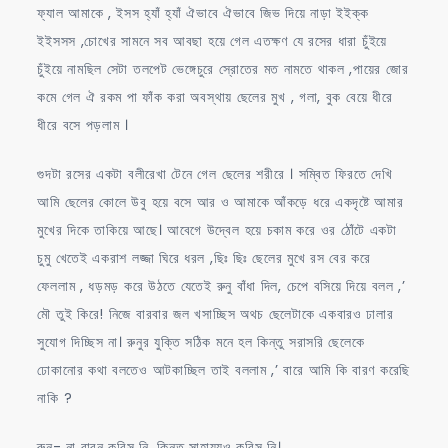
ফ্যাল আমাকে , ইসস হ্যাঁ হ্যাঁ ঐভাবে ঐভাবে জিভ দিয়ে নাড়া ইইক্ক
ইইসসস ,চোখের সামনে সব আবছা হয়ে গেল এতক্ষণ যে রসের ধারা চুঁইয়ে
চুঁইয়ে নামছিল সেটা তলপেট ভেঙ্গেচুরে স্রোতের মত নামতে থাকল ,পায়ের জোর
কমে গেল ঐ রকম পা ফাঁক করা অবস্থায় ছেলের মুখ , গলা, বুক বেয়ে ধীরে
ধীরে বসে পড়লাম ।
গুদটা রসের একটা বলীরেখা টেনে গেল ছেলের শরীরে । সম্বিত ফিরতে দেখি
আমি ছেলের কোলে উবু হয়ে বসে আর ও আমাকে আঁকড়ে ধরে একদৃষ্টে আমার
মুখের দিকে তাকিয়ে আছে। আবেগে উদ্বেল হয়ে চকাম করে ওর ঠোঁটে একটা
চুমু খেতেই একরাশ লজ্জা ঘিরে ধরল ,ছিঃ ছিঃ ছেলের মুখে রস বের করে
ফেললাম , ধড়মড় করে উঠতে যেতেই রুনু বাঁধা দিল, চেপে বসিয়ে দিয়ে বলল ,’
মৌ তুই কিরে! নিজে বারবার জল খসাচ্ছিস অথচ ছেলেটাকে একবারও ঢালার
সুযোগ দিচ্ছিস না। রুনুর যুক্তি সঠিক মনে হল কিন্তু সরাসরি ছেলেকে
ঢোকানোর কথা বলতেও আটকাচ্ছিল তাই বললাম ,’ বারে আমি কি বারণ করেছি
নাকি ?
রুনু- না বারন করিস নি ,কিন্তু সাহায্যও করিস নি।