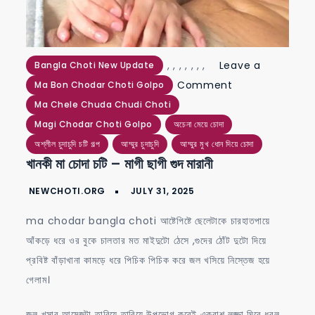
,
,
,
,
,
,
,
Leave a
Bangla Choti New Update
on
Comment
Ma Bon Chodar Choti Golpo
খানকী
Ma Chele Chuda Chudi Choti
মা
Magi Chodar Choti Golpo
অচেনা মেয়ে চোদা
চোদা
অশ্লীল চুদাচুদি চটি গল্প
আম্মুর চুদাচুদি
আম্মুর মুখ ধোন দিয়ে চোদা
খানকী মা চোদা চটি – মাগী ছাগী গুদ মারানী
চটি
–
মাগী
ma chodar bangla choti আষ্টেপিষ্টে ছেলেটাকে চারহাতপায়ে
ছাগী
আঁকড়ে ধরে ওর বুকে চালতার মত মাইদুটো ঠেসে ,গুদের ঠোঁট দুটো দিয়ে
গুদ
প্রবিষ্ট বাঁড়াখানা কামড়ে ধরে পিচিক পিচিক করে জল খসিয়ে নিস্তেজ হয়ে
মারানী
গেলাম।
জল খসার আমেজটা তারিয়ে তারিয়ে উপভোগ করেই একরাশ লজ্জা ঘিরে ধরল