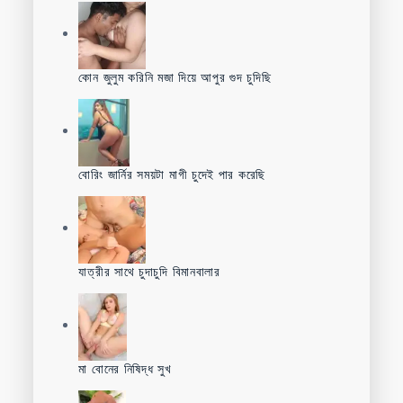
কোন জুলুম করিনি মজা দিয়ে আপুর গুদ চুদিছি
বোরিং জার্নির সময়টা মাগী চুদেই পার করেছি
যাত্রীর সাথে চুদাচুদি বিমানবালার
মা বোনের নিষিদ্ধ সুখ