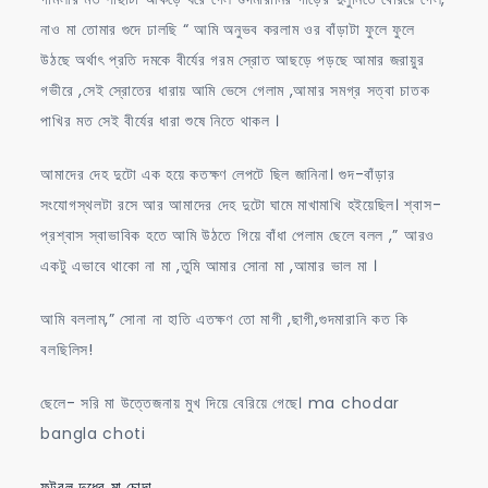
নাও মা তোমার গুদে ঢালছি “ আমি অনুভব করলাম ওর বাঁড়াটা ফুলে ফুলে
উঠছে অর্থাৎ প্রতি দমকে বীর্যের গরম স্রোত আছড়ে পড়ছে আমার জরায়ুর
গভীরে ,সেই স্রোতের ধারায় আমি ভেসে গেলাম ,আমার সমগ্র সত্বা চাতক
পাখির মত সেই বীর্যের ধারা শুষে নিতে থাকল ।
আমাদের দেহ দুটো এক হয়ে কতক্ষণ লেপটে ছিল জানিনা। গুদ-বাঁড়ার
সংযোগস্থলটা রসে আর আমাদের দেহ দুটো ঘামে মাখামাখি হইয়েছিল। শ্বাস-
প্রশ্বাস স্বাভাবিক হতে আমি উঠতে গিয়ে বাঁধা পেলাম ছেলে বলল ,” আরও
একটু এভাবে থাকো না মা ,তুমি আমার সোনা মা ,আমার ভাল মা ।
আমি বললাম,” সোনা না হাতি এতক্ষণ তো মাগী ,ছাগী,গুদমারানি কত কি
বলছিলিস!
ছেলে- সরি মা উত্তেজনায় মুখ দিয়ে বেরিয়ে গেছে। ma chodar
bangla choti
ফুটবল দুধের মা চোদা