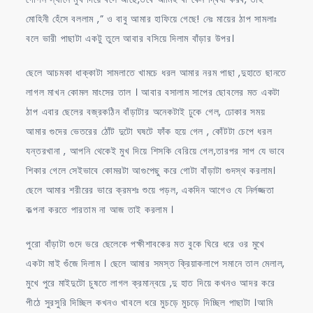
মোহিনী হেঁসে বললাম ,” ও বাবু আমার হাফিয়ে গেছে! নেঃ মায়ের ঠাপ সামলাঃ
বলে ভারী পাছাটা একটু তুলে আবার বসিয়ে দিলাম বাঁড়ার উপর।
ছেলে আচমকা ধাক্কাটা সামলাতে খামচে ধরল আমার নরম পাছা ,দুহাতে ছানতে
লাগল মাখন কোমল মাংসের তাল । আবার বসালাম সাপের ছোবলের মত একটা
ঠাপ এবার ছেলের বজ্রকঠিন বাঁড়াটার অনেকটাই ঢুকে গেল, ঢোকার সময়
আমার গুদের ভেতরের ঠোঁট দুটো ঘষটে ফাঁক হয়ে গেল , কোঁটটা চেপে ধরল
যন্তরখানা , আপনি থেকেই মুখ দিয়ে শিসকি বেরিয়ে গেল,তারপর সাপ যে ভাবে
শিকার গেলে সেইভাবে কোমরটা আগুপেছু করে গোটা বাঁড়াটা গুদস্থ করলাম।
ছেলে আমার শরীরের ভারে ক্রমশঃ শুয়ে পড়ল, একদিন আগেও যে নির্লজ্জতা
কল্পনা করতে পারতাম না আজ তাই করলাম ।
পুরো বাঁড়াটা গুদে ভরে ছেলেকে পক্ষীশাবকের মত বুকে ঘিরে ধরে ওর মুখে
একটা মাই গুঁজে দিলাম । ছেলে আমার সমস্ত ক্রিয়াকলাপে সমানে তাল মেলাল,
মুখে পুরে মাইদুটো চুষতে লাগল ক্রমান্বয়ে ,দু হাত দিয়ে কখনও আদর করে
পীঠে সুরসুরি দিচ্ছিল কখনও খাবলে ধরে মুচড়ে মুচড়ে দিচ্ছিল পাছাটা ।আমি