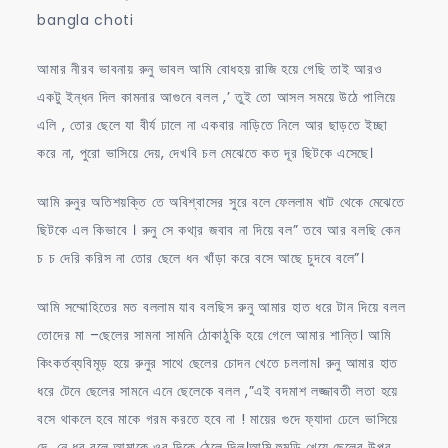
bangla choti
আমার নীরব ভাবনায় রুনু ভাবল আমি বোধহয় রাজি হয়ে গেছি তাই আরও
একটু ইন্ধন দিল কামনার আগুনে বলল ,’ তুই তো আসল সময়ে উঠে পালিয়ে
এলি , তোর ছেলে যা বীর্য ঢালে না একবার নাড়িতে নিলে আর ছাড়তে ইচ্ছা
করে না, পুরো ভাসিয়ে দেয়, দেখবি চল মেঝেতে কত দূর ছিটকে এসেছে।
আমি রুনুর অতিশয়ক্তি তে অবিশ্বাসের সুরে বলে ফেললাম খাট থেকে মেঝেতে
ছিটকে এল কিভাবে । রুনু সে কথা্র জবাব না দিয়ে বল” তবে আর বলছি কেন
চ চ দেরি করিস না তোর ছেলে ধন খাঁড়া করে বসে আছে চুদবে বলে”।
আমি সম্মোহিতের মত বললাম যাব বলছিস রুনু আমার হাত ধরে টান দিয়ে বলল
তোদের মা –ছেলের সামনা সামনি ঠোকাঠুকি হয়ে গেলে আমার শান্তি। আমি
কিংকর্তব্যবিমূড় হয়ে রুনুর সাথে ছেলের চোদন খেতে চললাম। রুনু আমার হাত
ধরে টেনে ছেলের সামনে এনে ছেলেকে বলল ,”এই বদমাশ লজ্জাবতী লতা হয়ে
বসে থাকলে হবে মাকে গরম করতে হবে না ! মায়ের গুদে ফ্যাদা ঢেলে ভাসিয়ে
দে ,নে ধর বলে আমাকে ওর দিকে ঠেলে দিল।আমি হুমড়ি খেয়ে ছেলের উপর