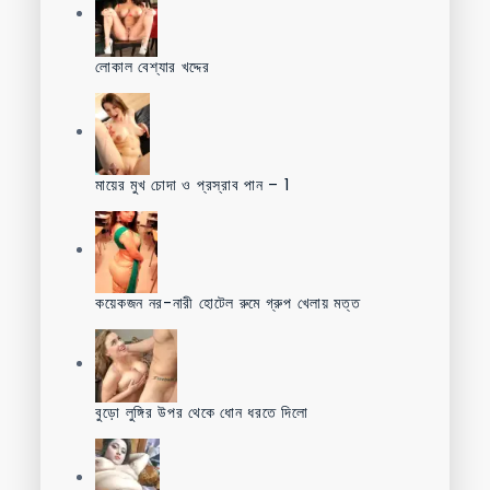
লোকাল বেশ্যার খদ্দের
মায়ের মুখ চোদা ও প্রস্রাব পান – 1
কয়েকজন নর-নারী হোটেল রুমে গ্রুপ খেলায় মত্ত
বুড়ো লুঙ্গির উপর থেকে ধোন ধরতে দিলো