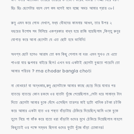
ছিঃ ছিঃ ছেলেটার বয়স বেশ কম বলেই মনে হচ্ছে অথচ আমার প্রায় ৩৮।
রুনু এমন করে লোভ দেখাল, মধ্য যৌবনের কামনার আগুন, তার উপর ২
বছরের উপোষ সব মিলিয়ে একপ্রকার বাধ্য হয়ে রাজি হয়েছিলাম ,কিন্তু রুনুর
যোগাড় করে আনা ছেলেটা যে এত ছোট হবে ভাবিনি।
অবশ্য ছোট হলেও আরাম তো কম কিছু পেলাম না বরং এমন সুখও যে এতে
পাওয়া যায় কল্পনার বাইরে ছিল। এখন ভয় একটাই ছেলেটা বুঝতে পারেনি তো
আমার পরিচয় ? ma chodar bangla choti
না বোধহয়! যা অন্ধকার,রুনু ছেলেটাকে আমার কাছে ছেড়ে দিয়ে যাবার পর
হাতড়ে হাতড়ে কোন রকমে ওর হাতটা খুঁজে পেয়েছিলাম ,সেটা ধরে সামান্য টান
দিতে ছেলেটা আমার বুকে ঘেঁসে এসেছিল তারপর মাই দুটো খানিক চটকা চটকি
করে আমার একটা হাত ওর শক্ত বাঁড়াটায় ঠেকিয়ে দিয়েছিল,আমি ওকে বুকে
তুলে নিয়ে পা ফাঁক করে হাতে ধরা বাঁড়াটা গুদের মুখে ঠেকিয়ে দিয়েছিলাম নাহলে
কিছুতেই ওর পক্ষে সম্ভব ছিলনা গুদের ফুটো খুঁজে বাঁড়া ঢোকানর।