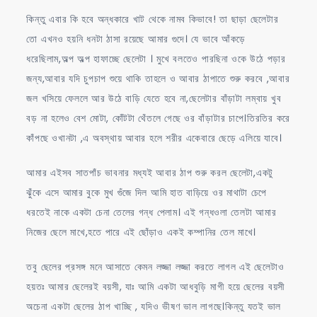
কিন্তু এবার কি হবে অন্ধকারে খাট থেকে নামব কিভাবে! তা ছাড়া ছেলেটার
তো এখনও হয়নি ধনটা ঠাসা রয়েছে আমার গুদে। যে ভাবে আঁকড়ে
ধরেছিলাম,অল্প অল্প হাফাচ্ছে ছেলেটা । মুখে বলতেও পারছিনা ওকে উঠে পড়ার
জন্য,আবার যদি চুপচাপ শুয়ে থাকি তাহলে ও আবার ঠাপাতে শুরু করবে ,আবার
জল খসিয়ে ফেললে আর উঠে বাড়ি যেতে হবে না,ছেলেটার বাঁড়াটা লম্বায় খুব
বড় না হলেও বেশ মোটা, কোঁটটা থেঁতলে গেছে ওর বাঁড়াটার চাপে।তিরতির করে
কাঁপছে ওখানটা ,এ অবস্থায় আবার হলে শরীর একেবারে ছেড়ে এলিয়ে যাবে।
আমার এইসব সাতপাঁচ ভাবনার মধ্যই আবার ঠাপ শুরু করল ছেলেটা,একটু
ঝুঁকে এসে আমার বুকে মুখ গুঁজে দিল আমি হাত বাড়িয়ে ওর মাথাটা চেপে
ধরতেই নাকে একটা চেনা তেলের গন্ধ পেলাম। এই গন্ধওলা তেলটা আমার
নিজের ছেলে মাখে,হতে পারে এই ছোঁড়াও একই কম্পানির তেল মাখে।
তবু ছেলের প্রসঙ্গ মনে আসাতে কেমন লজ্জা লজ্জা করতে লাগল এই ছেলেটাও
হয়তঃ আমার ছেলেরই বয়সী, যাঃ আমি একটা আধবুড়ি মাগী হয়ে ছেলের বয়সী
অচেনা একটা ছেলের ঠাপ খাচ্ছি , যদিও ভীষণ ভাল লাগছে।কিন্তু যতই ভাল