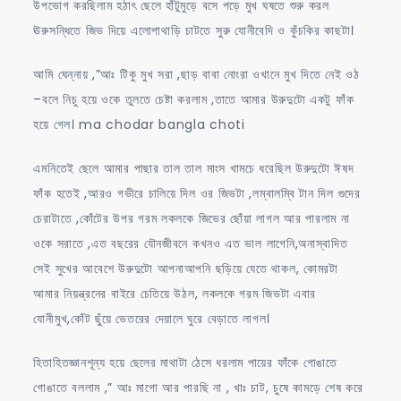
উপভোগ করছিলাম হঠাৎ ছেলে হাঁটুমুড়ে বসে পড়ে মুখ ঘষতে শুরু করল
ঊরুসন্ধিতে জিভ দিয়ে এলোপাথাড়ি চাটতে সুরু যোনীবেদি ও কুঁচকির কাছটা।
আমি ঘেন্নায় ,”আঃ টিকু মুখ সরা ,ছাড় বাবা নোংরা ওখানে মুখ দিতে নেই ওঠ
–বলে নিচু হয়ে ওকে তুলতে চেষ্টা করলাম ,তাতে আমার উরুদুটো একটু ফাঁক
হয়ে গেল। ma chodar bangla choti
এমনিতেই ছেলে আমার পাছার তাল তাল মাংস খামচে ধরেছিল উরুদুটো ঈষদ
ফাঁক হতেই ,আরও গভীরে চালিয়ে দিল ওর জিভটা ,লম্বালম্বি টান দিল গুদের
চেরাটাতে ,কোঁটের উপর গরম লকলকে জিভের ছোঁয়া লাগল আর পারলাম না
ওকে সরাতে ,এত বছরের যৌনজীবনে কখনও এত ভাল লাগেনি,অনাস্বাদিত
সেই সুখের আবেশে উরুদুটো আপনাআপনি ছড়িয়ে যেতে থাকল, কোমরটা
আমার নিয়ন্ত্রনের বাইরে চেতিয়ে উঠল, লকলকে গরম জিভটা এবার
যোনীমুখ,কোঁট ছুঁয়ে ভেতরের দেয়ালে ঘুরে বেড়াতে লাগল।
হিতাহিতজ্ঞানশূন্য হয়ে ছেলের মাথাটা ঠেসে ধরলাম পায়ের ফাঁকে গোঙাতে
গোঙাতে বললাম ,” আঃ মাগো আর পারছি না , খাঃ চাট, চুষে কামড়ে শেষ করে