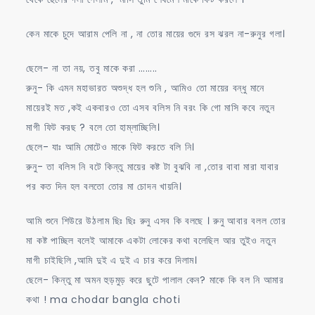
কেন মাকে চুদে আরাম পেলি না , না তোর মায়ের গুদে রস ঝরল না-রুনুর গলা।
ছেলে- না তা নয়, তবু মাকে করা ……..
রুনু- কি এমন মহাভারত অশুদ্ধ হল শুনি , আমিও তো মায়ের বন্ধু মানে
মায়েরই মত ,কই একবারও তো এসব বলিস নি বরং কি গো মাসি কবে নতুন
মাগী ফিট করছ ? বলে তো হাম্লাচ্ছিলি।
ছেলে- যাঃ আমি মোটেও মাকে ফিট করতে বলি নি।
রুনু- তা বলিস নি বটে কিন্তু মায়ের কষ্ট টা বুঝবি না ,তোর বাবা মারা যাবার
পর কত দিন হল বলতো তোর মা চোদন খায়নি।
আমি শুনে শিউরে উঠলাম ছিঃ ছিঃ রুনু এসব কি বলছে । রুনু আবার বলল তোর
মা কষ্ট পাচ্ছিল বলেই আমাকে একটা লোকের কথা বলেছিল আর তুইও নতুন
মাগী চাইছিলি ,আমি দুই এ দুই এ চার করে দিলাম।
ছেলে- কিন্তু মা অমন হুড়মুড় করে ছুটে পালাল কেন? মাকে কি বল নি আমার
কথা ! ma chodar bangla choti