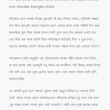
ma chodar bangla choti
যাইহোক ছেলে আমার উদোম বুকদুটো হাঁ করে গিলতে থাকল, খানিকটা লজ্জায়
হাত দিয়ে বুকদুটো আড়াল করতেই ছেলে কোমরে জড়ো থাকা শাড়ীটা টান মেরে
ফরফরিয়ে খুলে দিয়ে আমার উলঙ্গ দেহটা বুকে তেনে নিল,কোমরে একটা হাত
বেড় দিয়ে ধরে অন্য হাতটা দিয়ে পর্যায়ক্রমে মাইদুটো টিপে ও চুষে চলল ,
তারপর কোমরের হাতটা আমার ভারী দলমলে পাছার উপর ঘুরে বেড়াতে লাগল ।
অন্যরকম একটা অনুভুতি এবং উত্তেজনায় আমার শরীর ঝনঝন করে উঠল ,
মা হয়ে ছেলের সঙ্গে চোদাচুদি শুধু অবৈধ নয় অশ্লীলও বটে কিন্তু ফেরার উপায়
নাই তাই চোখ কান বুজে ছেলের আদর খেতে খেতে জানান দিলাম আমি খুশি,
কামত্তোজিত
ওর মাথাটা বুকে চেপে ধরলাম ,চুলের মধ্যে আঙুল চালিয়ে দু-একবার বিলি
কেটে খামচে খামচে ধরতে থাকলাম,ছেলে মাইচোষা থামিয়ে চুমু খেতে শুরু করল
,মুখ ঘষতে থাকল আমার বুকে পেটে তলপেটে । আমি চোখ বুজে ছেলের আদর