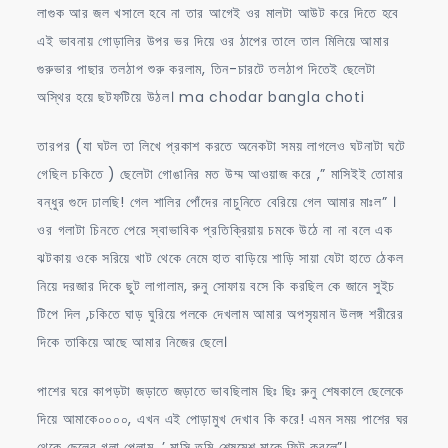
লাগুক আর জল খসালে হবে না তার আগেই ওর মালটা আউট করে দিতে হবে
এই ভাবনায় গোড়ালির উপর ভর দিয়ে ওর ঠাপের তালে তাল মিলিয়ে আমার
গুরুভার পাছার তলঠাপ শুরু করলাম, তিন-চারটে তলঠাপ দিতেই ছেলেটা
অস্থির হয়ে ছটফটিয়ে উঠল। ma chodar bangla choti
তারপর (যা ঘটল তা লিখে প্রকাশ করতে অনেকটা সময় লাগলেও ঘটনাটা ঘটে
গেছিল চকিতে ) ছেলেটা গোঙানির মত উম্ম আওয়াজ করে ,” মাসিইই তোমার
বন্ধুর গুদে ঢালছি! গেল শালির পোঁদের নাচুনিতে বেরিয়ে গেল আমার মাঃল” ।
ওর গলাটা চিনতে পেরে স্বাভাবিক প্রতিক্রিয়ায় চমকে উঠে না না বলে এক
ঝটকায় ওকে সরিয়ে খাট থেকে নেমে হাত বাড়িয়ে শাড়ি সায়া যেটা হাতে ঠেকল
নিয়ে দরজার দিকে ছুট লাগালাম, রুনু সোফায় বসে কি করছিল কে জানে সুইচ
টিপে দিল ,চকিতে ঘাড় ঘুরিয়ে পলকে দেখলাম আমার অপসৃয়মান উলঙ্গ শরীরের
দিকে তাকিয়ে আছে আমার নিজের ছেলে।
পাশের ঘরে কাপড়টা জড়াতে জড়াতে ভাবছিলাম ছিঃ ছিঃ রুনু শেষকালে ছেলেকে
দিয়ে আমাকে০০০০, এখন এই পোড়ামুখ দেখাব কি করে! এমন সময় পাশের ঘর
থেকে ছেলের গলা পেলাম ,’ মাসি তুমি শেষমেশ মাকে ফিট করলে”।