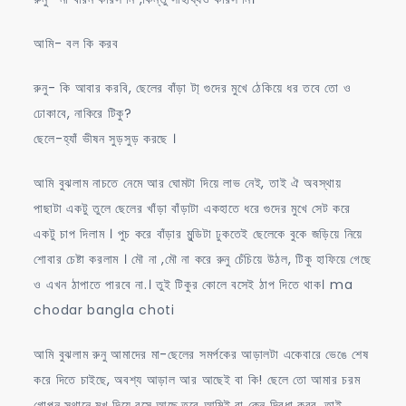
আমি- বল কি করব
রুনু- কি আবার করবি, ছেলের বাঁড়া টা্ গুদের মুখে ঠেকিয়ে ধর তবে তো ও
ঢোকাবে, নাকিরে টিকু?
ছেলে-হ্যাঁ ভীষন সুড়সুড় করছে ।
আমি বুঝলাম নাচতে নেমে আর ঘোমটা দিয়ে লাভ নেই, তাই ঐ অবস্থায়
পাছাটা একটু তুলে ছেলের খাঁড়া বাঁড়াটা একহাতে ধরে গুদের মুখে সেট করে
একটু চাপ দিলাম । পুচ করে বাঁড়ার মুন্ডিটা ঢুকতেই ছেলেকে বুকে জড়িয়ে নিয়ে
শোবার চেষ্টা করলাম । মৌ না ,মৌ না করে রুনু চেঁচিয়ে উঠল, টিকু হাফিয়ে গেছে
ও এখন ঠাপাতে পারবে না.। তুই টিকুর কোলে বসেই ঠাপ দিতে থাক। ma
chodar bangla choti
আমি বুঝলাম রুনু আমাদের মা-ছেলের সমর্পকের আড়ালটা একেবারে ভেঙে শেষ
করে দিতে চাইছে, অবশ্য আড়াল আর আছেই বা কি! ছেলে তো আমার চরম
গোপন স্থানে মুখ দিয়ে বসে আছে,তবে আমিই বা কেন দ্বিধা করব, তাই