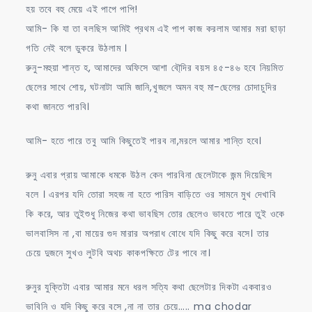
হয় তবে বহু মেয়ে এই পাপে পাপি!
আমি- কি যা তা বলছিস আমিই প্রথম এই পাপ কাজ করলাম আমার মরা ছাড়া
গতি নেই বলে ডুকরে উঠলাম ।
রুনু-মহুয়া শান্ত হ, আমাদের অফিসে আশা বৌ্দির বয়স ৪৫-৪৬ হবে নিয়মিত
ছেলের সাথে শোয়, ঘটনাটা আমি জানি,খুজলে অমন বহু মা-ছেলের চোদাচুদির
কথা জানতে পারবি।
আমি- হতে পারে তবু আমি কিছুতেই পারব না,মরলে আমার শান্তি হবে।
রুনু এবার প্রায় আমাকে ধমকে উঠল কেন পারবিনা ছেলেটাকে জন্ম দিয়েছিস
বলে । এরপর যদি তোরা সহজ না হতে পারিস বাড়িতে ওর সামনে মুখ দেখাবি
কি করে, আর তুইশুধু নিজের কথা ভাবছিস তোর ছেলেও ভাবতে পারে তুই ওকে
ভালবাসিস না ,বা মায়ের গুদ মারার অপরাধ বোধে যদি কিছু করে বসে। তার
চেয়ে দুজনে সুখও লুটবি অথচ কাকপক্ষিতে টের পাবে না।
রুনুর যুক্তিটা এবার আমার মনে ধরল সত্যি কথা ছেলেটার দিকটা একবারও
ভাবিনি ও যদি কিছু করে বসে ,না না তার চেয়ে….. ma chodar