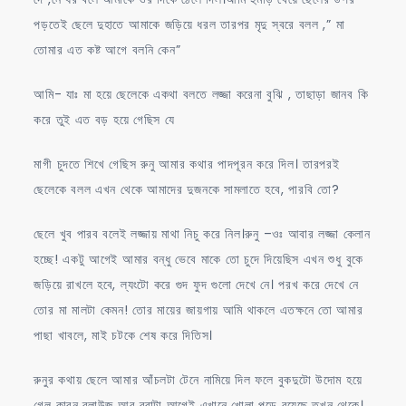
পড়তেই ছেলে দুহাতে আমাকে জড়িয়ে ধরল তারপর মৃদু স্বরে বলল ,” মা
তোমার এত কষ্ট আগে বলনি কেন”
আমি- যাঃ মা হয়ে ছেলেকে একথা বলতে লজ্জা করেনা বুঝি , তাছাড়া জানব কি
করে তুই এত বড় হয়ে গেছিস যে
মাগী চুদতে শিখে গেছিস রুনু আমার কথার পাদপূরন করে দিল। তারপরই
ছেলেকে বলল এখন থেকে আমাদের দুজনকে সামলাতে হবে, পারবি তো?
ছেলে খুব পারব বলেই লজ্জায় মাথা নিচু করে নিল।রুনু –ওঃ আবার লজ্জা কেলান
হচ্ছে! একটু আগেই আমার বন্ধু ভেবে মাকে তো চুদে দিয়েছিস এখন শুধু বুকে
জড়িয়ে রাখলে হবে, ল্যংটো করে গুদ ফুদ গুলো দেখে নে। পরখ করে দেখে নে
তোর মা মালটা কেমন! তোর মায়ের জায়গায় আমি থাকলে এতক্ষনে তো আমার
পাছা খাবলে, মাই চটকে শেষ করে দিতিস।
রুনুর কথায় ছেলে আমার আঁচলটা টেনে নামিয়ে দিল ফলে বুকদুটো উদোম হয়ে
গেল কারন ব্লাউজ আর ব্রাটা আগেই এখানে খোলা পড়ে রয়েছে তখন থেকে।