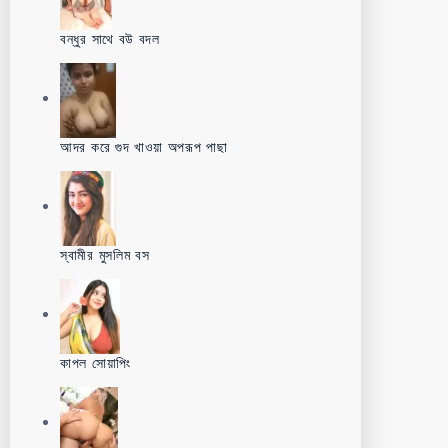
বন্ধুর সাথে বউ বদল
আদর করে গুদ খাওয়া অপরূপ পাছা
স্বামীর মুসলিম বস
কাপল সোয়াপিং