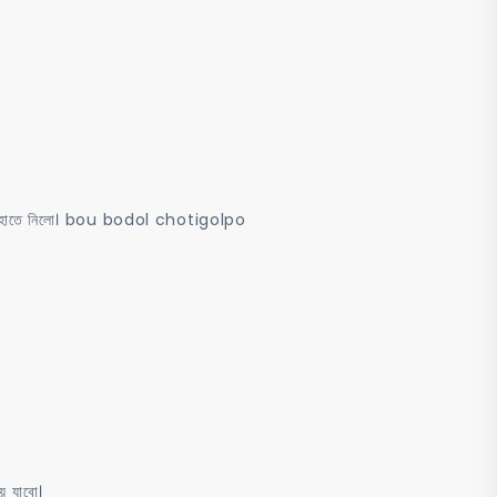
 ফোন হাতে নিলো। bou bodol chotigolpo
ে যাবো।