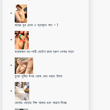
মায়ের মুখ চোদা ও প্রস্রাব পান – 1
কয়েকজন নর-নারী হোটেল রুমে গ্রুপ খেলায় মত্ত
বুড়ো লুঙ্গির উপর থেকে ধোন ধরতে দিলো
মেসোর ঘোড়ার লিঙ্গ আমার গুদে আরাম দিচ্ছে