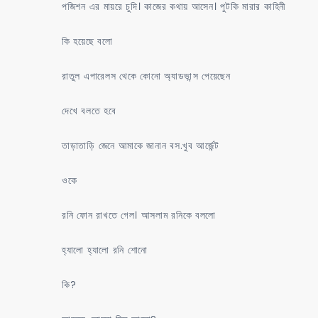
পজিশন এর মায়রে চুদি। কাজের কথায় আসেন। পুটকি মারার কাহিনী
কি হয়েছে বলো
রাতুল এপারেলস থেকে কোনো অ্যাডভান্স পেয়েছেন
দেখে বলতে হবে
তাড়াতাড়ি জেনে আমাকে জানান বস.খুব আর্জেন্ট
ওকে
রনি ফোন রাখতে গেল। আসলাম রনিকে বললো
হ্যালো হ্যালো রনি শোনো
কি?