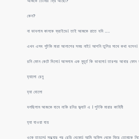
আজকে তোমরা ফ্রি আছো?
কেন?
না ভাবলাম কালকে ফ্রাইডে। তাই আজকে রাতে যদি …..
এখন এসব পুটকি মারা আলাপের সময় নাই। আপনি তুলির সাথে কথা বলেন।
রনি ফোন কেটে দিলো। আসলাম এক মুহূর্ত কি ভাবলো। তারপর আবার
হ্যালো রেনু
হ্যা বোলো
বলছিলাম আজকে যাবে নাকি রনির ফ্ল্যাট এ । পুটকি মারার কাহিনী
হ্যা যাওয়া যায়
ওকে তাহলে। সন্ধ্যার পর রেডি থেকো। আমি অফিস থেকে ফিরে তোমাকে নিয়