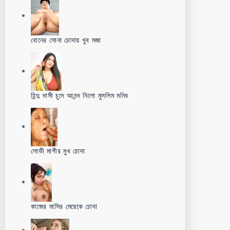
বোনের সোনা চোদায় খুব মজা
হিন্দু দাসী চুদে আনন্দ নিলো মুসলিম মনিব
লোভী মাগীর মুখ চোদা
কাজের মাসির মেয়েকে চোদা