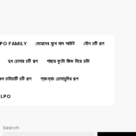
PO FAMILY
মেয়েদের মুখে মাল আউট
যৌন চটি গল্প
দুধ চোদার চটি গল্প
পাছার ফুটো জিভ দিয়ে চাটা
গুদ চাটাচাটি চটি গল্প
গ্যাংব্যাং চোদাচুদির গল্প
OLPO
Search