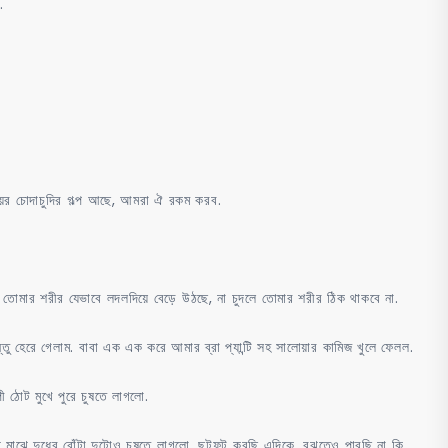
.
েয়ের চোদাচুদির গল্প আছে, আমরা ঐ রকম করব.
মার শরীর যেভাবে লদলদিয়ে বেড়ে উঠছে, না চুদলে তোমার শরীর ঠিক থাকবে না.
ু হেরে গেলাম. বাবা এক এক করে আমার ব্রা প্যান্টি সহ সালোয়ার কামিজ খুলে ফেলল.
 ঠোট মুখে পুরে চুষতে লাগলো.
ঝে মাঝে দুধের বোঁটা দুটোও চুষতে লাগলো. ছটফট করছি এদিকে, বুঝতেও পারছি না কি