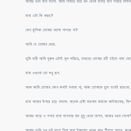
আমার গুদে হাত দিলো. আমি শিউরে উঠে গুদ থেকে বাবার হাত সরিয়ে দিলাম
বাবা এটা কি করছ?
কেন কুনিকা তোমার ভালো লাগছে না?
আমি যে তোমার মেয়ে.
তুমি নারী আমি পুরুষ এটাই মূল পরিচয়, তাছাড়া তোমার চটি বইতে বাবা ম
বাবা ওগুলো তো শুধু গল্প.
আজ আমি তোমার কোন কথাই শুনবো না, আজ তোমাকে চুদে তবেই ছাড়বো. তো
বাবা আমার উপরে চড়ে বসলো. অনেক চেষ্টা করলাম বাবাকে আটকানোর, কিন্ত
আমার ঘাড়ে ও গলায় বাবা পাগলের মত চুমু খেতে লাগল, আমার নরম গোলাপী
আমার দুটো দুধ দুই হাতে নিয়ে বাবা ইচ্ছামত মনের সুখে টিপতে লাগল, মা