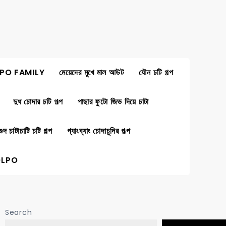
PO FAMILY
মেয়েদের মুখে মাল আউট
যৌন চটি গল্প
দুধ চোদার চটি গল্প
পাছার ফুটো জিভ দিয়ে চাটা
গুদ চাটাচাটি চটি গল্প
গ্যাংব্যাং চোদাচুদির গল্প
OLPO
Search