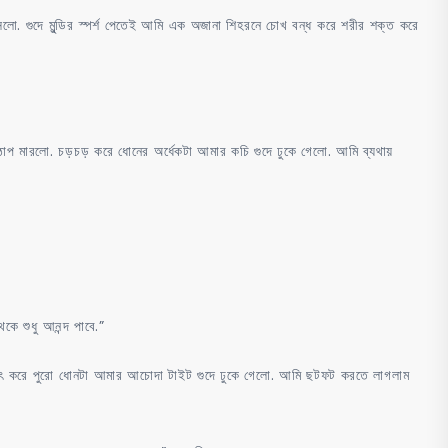
লো. গুদে মুন্ডির স্পর্শ পেতেই আমি এক অজানা শিহরনে চোখ বন্ধ করে শরীর শক্ত করে
ঠাপ মারলো. চড়চড় করে ধোনের অর্ধেকটা আমার কচি গুদে ঢুকে গেলো. আমি ব্যথায়
কে শুধু আনন্দ পাবে.”
াৎ করে পুরো ধোনটা আমার আচোদা টাইট গুদে ঢুকে গেলো. আমি ছটফট করতে লাগলাম