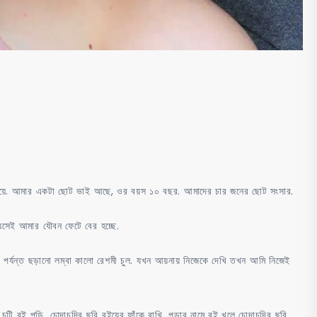
 মেয়ে. আমার একটা ছোট ভাই আছে, ওর বয়স ১০ বছর. আমাদের চার জনের ছোট সংসার.
য়সেই আমার যৌবন ফেটে বের হচ্ছে.
মর পর্যন্ত ছড়ানো লম্বা কালো রেশমী চুল. যখন আয়নায় নিজেকে দেখি তখন আমি নিজেই
 চটি বই পড়ি. চোদাচুদির ছবি বইয়ের ফাঁকে রাখি, পড়ার নামে বই খুলে চোদাচুদির ছবি