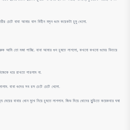
শরীর চেটে বাবা আমার বাল বিহীন মসৃন গুদে কয়েকটা চুমু খেলো.
করুক আমি তো মজা পাচ্ছি. বাবা আমার গুদ চুষতে লাগলো, কখনো কখনো গুদের ভিতরে
িজেকে ধরে রাখতে পারলাম না.
ালাম. বাবা গুদের সব রস চেটে চেটে খেলো.
 মেয়ের বাবার ধোন মুখে নিয়ে চুষতে লাগলাম. জিভ দিয়ে ধোনের মুন্ডিতে কয়েকবার ঘষা