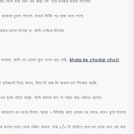
মার সোনা বাবা ধোন বের করো গো” বলে চিৎকার করতে লাগলাম.
াপে আমাকে চুদতে লাগলো. কয়েক মিনিট পর ব্যথা কমে গেলো.
 আমার ভালো লাগছে না. আমি খেকিয়ে উঠলাম.
তে লাগলো. আমি তো চোদন সুখে পাগল হয়ে গেছি.
khala ke chodar choti
দুইজনেই উহহ্‌ আহহ, উমম্‌ কি মজা কি আরাম বলে শিৎকার করছি.
ম পুলক ঘটতে যাচ্ছে. আমি বাবাকে হাত পা শক্ত করে পেচিয়ে ধরলাম.
তে কামড়াতে রস ছেড়ে দিলাম. আরো ২ মিনিটের মতো চোদার পর বাবার ধোনও ফুলে উঠলো.
দকে মালের স্বাদ থেকে বঞ্চিত করলো. বাবা ৫/৬ টা রামঠাপ মেরে গুদ থেকে ধোন বের করে