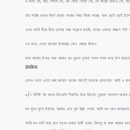
ও বাবা গো, মরে গেলাম গো, গুদ ফেটে গেলো গো, কে আছো বাঁচাও গো, আ
টের পাচ্ছি গুদের ঊষ্ণ রক্তে আমার পাছা ভিজে যাচ্ছে. বাবা ছোট ছোট ঠ
এখন আমি ধীরে ধীরে চোদার মজা অনুভব করছি. বাবার এভাবে কচ্ছপ গতি
ওহ বাবা, এতো আস্তে ঠাপাচ্ছো কেন. জোরে ঠাপাও.
বাবা আমার উপরে শুয়ে আমার দুধ চুষতে চুষতে গদাম গদাম করে ঠাপ মার
golpo
চোদন খেতে এতো মজা জানলে অনেক আগেই বাবাকে চোদাতাম. আমি ও বাবা 
৬/৭ মিনিট পর গুদের ভিতরটা শিরশির করে উঠলো, বুঝতে পারলাম আমার চর
গুদ ফুলে ফুলে উঠলো, আমার চোখ মুখ উল্টে গেলো. আমি গুদ ধোন কামড়া
আমি গুদ ভর্তি করে মাল গ্রহন করার তৈরী হলাম. কিন্তু না বাবা আমার গু