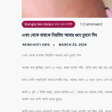
on
1 Comment
Bangla Sex Golpo বাংলা সেক্স কাহিনী
এখন
এখন থেকে বাবাকে নিয়মিত আমার গুদে চুদতে দিব
থেকে
বাবাকে
নিয়মিত
এখন থেকে বাবাকে নিয়মিত আমার গুদে চুদতে দিব
আমার
গুদে
আমার নাম কুনিকা, বয়স ১৮ বছর, বারো ক্লাস পড়ি. আমি বাবা মার বড়
চুদতে
বাবা একটা প্রাইভেট ফার্মে চাকরী করে. আমার বয়স ১৮ বছর হলেও এই ব
দিব
আমি ৫ ফুট ৩ ইঞ্চি লম্বা, দুধের সাইজ ৩৬”, গায়ের রং ধবধবে ফর্সা, কো
অবাক হয়ে ভাবি আমি এতো সুন্দর.
আমি যখন থেকে চোদাচুদি বুঝতে শিখেছি তখন থেকেই পর্ন ফিল্ম দেখি, বাংলা