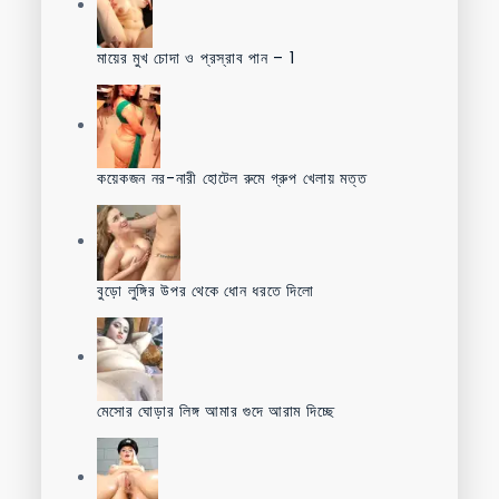
মায়ের মুখ চোদা ও প্রস্রাব পান – 1
কয়েকজন নর-নারী হোটেল রুমে গ্রুপ খেলায় মত্ত
বুড়ো লুঙ্গির উপর থেকে ধোন ধরতে দিলো
মেসোর ঘোড়ার লিঙ্গ আমার গুদে আরাম দিচ্ছে