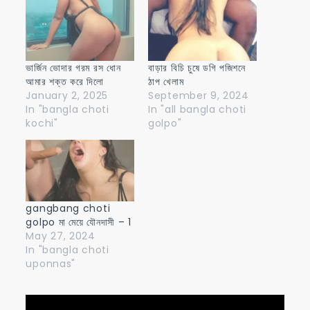
ভার্জিন ভোদার গরম রস ধোন
বাড়ার বিচি চুষে ডগি পজিশনে
আমার শক্ত করে দিলো
ঠাপ খেলাম
January 2, 2025
September 9, 2024
In "bangla choti
In "all bangla choti
kochi"
golpo"
gangbang choti
golpo মা মেয়ে যৌনদাসী – 1
May 27, 2024
In "bangla choti
uponnas"