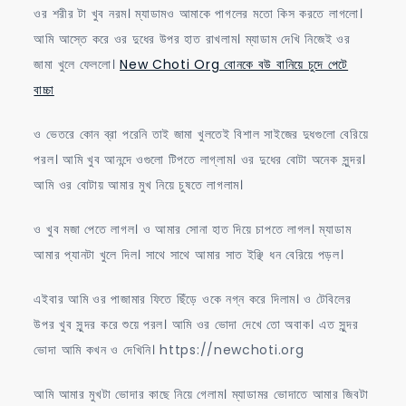
ওর শরীর টা খুব নরম। ম্যাডামও আমাকে পাগলের মতো কিস করতে লাগলো।
আমি আস্তে করে ওর দুধের উপর হাত রাখলাম। ম্যাডাম দেখি নিজেই ওর
জামা খুলে ফেললো।
New Choti Org বোনকে বউ বানিয়ে চুদে পেটে
বাচ্চা
ও ভেতরে কোন ব্রা পরেনি তাই জামা খুলতেই বিশাল সাইজের দুধগুলো বেরিয়ে
পরল। আমি খুব আনন্দে ওগুলো টিপতে লাগ্লাম। ওর দুধের বোটা অনেক সুন্দর।
আমি ওর বোটায় আমার মুখ নিয়ে চুষতে লাগলাম।
ও খুব মজা পেতে লাগল। ও আমার সোনা হাত দিয়ে চাপতে লাগল। ম্যাডাম
আমার প্যানটা খুলে দিল। সাথে সাথে আমার সাত ইঞ্ছি ধন বেরিয়ে পড়ল।
এইবার আমি ওর পাজামার ফিতে ছিঁড়ে ওকে নগ্ন করে দিলাম। ও টেবিলের
উপর খুব সুন্দর করে শুয়ে পরল। আমি ওর ভোদা দেখে তো অবাক। এত সুন্দর
ভোদা আমি কখন ও দেখিনি। https://newchoti.org
আমি আমার মুখটা ভোদার কাছে নিয়ে গেলাম। ম্যাডামর ভোদাতে আমার জিবটা