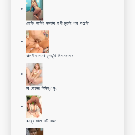
বোরিং জার্নির সময়টা মাগী চুদেই পার করেছি
যাত্রীর সাথে চুদাচুদি বিমানবালার
মা বোনের নিষিদ্ধ সুখ
বন্ধুর সাথে বউ বদল