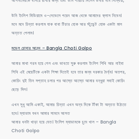
আপনাদেরকে বসিয়ে রাখার জন্য এবং উনি পরিচয় দিলেন উনার নাম সিন্থিয়া,
উনি ইংলিশ মিডিয়ামে ও-লেভেলে পরেন আজ থেকে আমাদের ক্লাস নিবেন।
মনে মনে চিন্তা করলাম যাক বাবা টিচার হোক আর স্টুডেন্ট হোক একটা মাল
অন্তত পেলাম।
মডেল চোদার আনন্দ – Bangla Choti Golpo
আমার মাথা গরম হয়ে গেল এবং ভাবতে সুরু করলাম ইংলিশ শিখি আর নাইবা
শিখি এই মেয়েটিকে একটা শিক্ষা দিতেই হবে তার জন্য দরকার দৈর্য্য। অতপর,
কোচিং দুই তিন সপ্তাহ চলার পর আস্তে আস্তে আমার বন্ধুরা সবাই কোচিং
ছেড়ে দিল।
এখন সুধু আমি একাই, আমার চিন্তা এখন অন্য দিকে টাঁকা টা অন্তত উঠাতে
হবে। ম্যাডাম যখন আমার সামনে আসত
আমার ধনটা খাড়া হয়ে যেত। ইংলিশ ম্যাডামকে চুদে খাল – Bangla
Choti Golpo