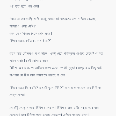
ওর হাত দুটো ধরে নেয়।
“থাক না সোনামণি, দেখি একটু আমরাও। অনেককে তো দেখিয়ে বেড়াস,
আমরাও একটু দেখি!”
বলে সে বাকিদের দিকে চোখ মাড়ে।
“কিরে রতন, বোঁচকে, দেখবি না?”
রতন আর বোঁচকেও মাথা নাড়ে। একটু বেঁটে পরিস্কার দেখতে ছেলেটি এগিয়ে
আসে এবার। সেই বোধহয় রতন।
বিদিশা অবাক চোখে তাকিয়ে দেখে এদের স্পর্ধা। মুহূর্তের মধ্যে এত কিছু ঘটে
যাওয়ায় সে ঠিক তাল সামলাতে পারছে না যেন।
“কিরে রতন কি করবি? এখনই খুলে দিবি?” লাল জামা জানতে চায় বিদিশার
পেছন থেকে।
সে হাঁটু গেড়ে বসেছে বিদিশার পেছনে। বিদিশার হাত দুটো শক্ত করে ধরে
রেখেছে। আর বিদিশা পড়ে রয়েছে মেঝেতে। এগিয়ে আসছে রতন।