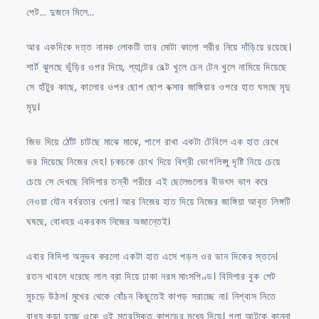
পেট… দুজনে মিলে…
আর একদিকে দত্ত নামক লোকটি তার মোটা কালো শরীর নিয়ে দাঁড়িয়ে রয়েছে।
শার্ট ঝুলছে ভুঁড়ির ওপর দিয়ে, প্যান্টের বেল্ট খুলে চেন টেন খুলে নামিয়ে দিয়েছে
সে হাঁটুর কাছে, কালোর ওপর ছোপ ছোপ বক্সার জাঙ্গিয়ার ওপরে হাত ঘসছে মৃদু
মৃদু।
জিভ দিয়ে ঠোঁট চাটছে মাঝে মাঝে, পাশে রাখা একটা টেবিলে এক হাত রেখে
ভর দিয়েছে নিজের দেহ। চকচকে চোখ দিয়ে বিশ্রী ভোগলিপ্সু দৃষ্টি নিয়ে চেয়ে
চেয়ে সে দেখছে বিদিশার তন্বী শরীরে এই ছেলেগুলোর বীভৎস ভাগ করে
নেওয়া যৌন বর্বরতার খেলা। আর নিজের হাত দিয়ে নিজের জাঙ্গিয়া আবৃত লিঙ্গটি
ঘষছে, বোধহয় একরকম নিজের অজান্তেই।
এবার বিদিশা অনুভব করলো একটা হাত এসে পড়ল ওর ডান দিকের স্তনে।
রতন খাবলে ধরেছে লাল ব্রা দিয়ে ঢাকা নরম মাংসপিণ্ড। বিদিশার বুক পেট
মুচড়ে উঠল। মুখের থেকে বোঁচন কিছুতেই কাপড় সরাচ্ছে না। নিশ্বাস নিতে
বাধ্য কড়া হচ্ছে ওকে ওই মুত্রসিক্ত কাপড়ের মধ্যে দিয়ে। গলা আটকে কান্না