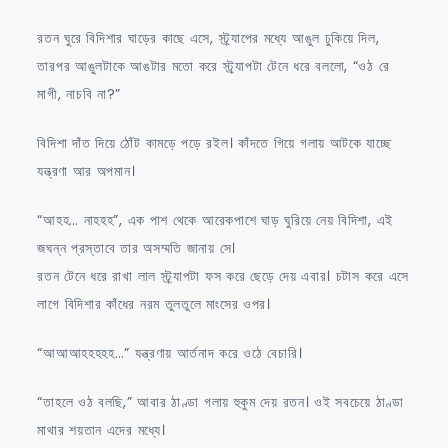
রতন ঘুরে বিদিশার ঘাড়ের কাছে এসে, স্ট্র্যাপের মধ্যে আঙুল ঢুকিয়ে দিল,
তারপর আঙুলটাকে আঙটার মতো করে স্ট্র্যাপটা টেনে ধরে বললো, “ওঠ রে
মাগী, নাচবি না?”
বিদিশা দাঁত দিয়ে ঠোঁট কামড়ে পড়ে রইল। কাঁদতে গিয়ে গলায় আটকে যাচ্ছে
যন্ত্রণা আর অপমান।
“আহহ… নাহহহ”, এক পাশ থেকে আরেকপাশে ঘাড় ঘুরিয়ে নেয় বিদিশা, এই
জঘন্ন প্রস্তাবে তার অসম্মতি জানায় সে।
রতন টেনে ধরে রাখা লাল স্ট্র্যাপটা ফস করে ছেড়ে দেয় এবার। চটাস করে এসে
লাগে বিদিশার কাঁধের নরম তুলতুলে মাংসের ওপর।
“আআআহহহহহ…” যন্ত্রণায় আর্তনাদ করে ওঠে বেচারি।
“তাহলে ওঠ বলছি,” আবার ঠাণ্ডা গলায় হুকুম দেয় রতন। ওই সবচেয়ে ঠাণ্ডা
মাথার শয়তান এদের মধ্যে।