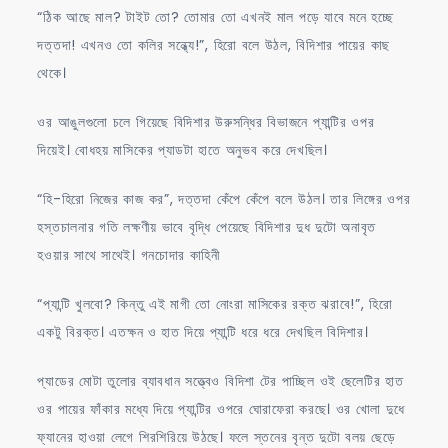
“ঠিক আছে মাল? টাইট তো? তোমার তো এখনই মাল পড়ে যাবে মনে হচ্ছে
দত্তদা! এখনও তো কলির সন্ধ্যে!”, হিরো বলে উঠল, বিদিশার পায়ের কাছ
থেকে।
ওর আঙুলগুলো চলে গিয়েছে বিদিশার উরুসন্ধির বিভাজনে প্যান্টির ওপর
দিয়েই। বোধহয় মাসিকের প্যাডটা হাতে অনুভব করে দেখছিল।
“হি-হিরো নিজের কাজ কর”, দত্তদা কেঁপে কেঁপে বলে উঠল। তার লিঙ্গের ওপর
হস্তচালনার গতি লক্ষণীয় ভাবে বৃদ্ধি পেয়েছে বিদিশার দুধ দুটো অনাবৃত
হওয়ার সাথে সাথেই। গনচোদার কাহিনী
“প্যান্টি খুলবো? কিন্তু এই মাগী তো নোংরা মাসিকের রক্ত ঝরাবে!”, হিরো
একটু বিরক্ত। এতক্ষন ও হাত দিয়ে প্যান্টি ধরে ধরে দেখছিল বিদিশার।
প্যাডের মোটা তুলোর ব্যাবধান সত্ত্বেও বিদিশা টের পাচ্ছিল ওই ছেলেটির হাত
ওর পায়ের ফাঁকার মধ্যে দিয়ে প্যান্টির ওপরে ঘোরাফেরা করছে। ওর খোলা দুধে
ফ্যানের হাওয়া লেগে শিরশিরিয়ে উঠছে। ফলে স্তনের বৃন্ত দুটো বলয় ছেড়ে