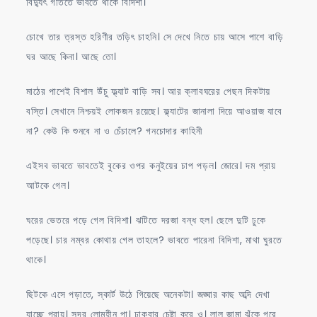
বিদ্যুৎ গতিতে ভাবতে থাকে বিদিশা।
চোখে তার ত্রস্ত হরিণীর তড়িৎ চাহনি। সে দেখে নিতে চায় আসে পাশে বাড়ি
ঘর আছে কিনা। আছে তো।
মাঠের পাশেই বিশাল উঁচু ফ্ল্যাট বাড়ি সব। আর ক্লাবঘরের পেছন দিকটায়
বস্তি। সেখানে নিশ্চয়ই লোকজন রয়েছে। ফ্ল্যাটের জানালা দিয়ে আওয়াজ যাবে
না? কেউ কি শুনবে না ও চেঁচালে? গনচোদার কাহিনী
এইসব ভাবতে ভাবতেই বুকের ওপর কনুইয়ের চাপ পড়ল। জোরে। দম প্রায়
আটকে গেল।
ঘরের ভেতরে পড়ে গেল বিদিশা। ঝটিতে দরজা বন্ধ হল। ছেলে দুটি ঢুকে
পড়েছে। চার নম্বর কোথায় গেল তাহলে? ভাবতে পারেনা বিদিশা, মাথা ঘুরতে
থাকে।
ছিটকে এসে পড়াতে, স্কার্ট উঠে গিয়েছে অনেকটা। জঙ্ঘার কাছ অব্দি দেখা
যাচ্ছে প্রায়। সুন্দর লোমহীন পা। ঢাকবার চেষ্টা করে ও। লাল জামা ঝুঁকে পরে