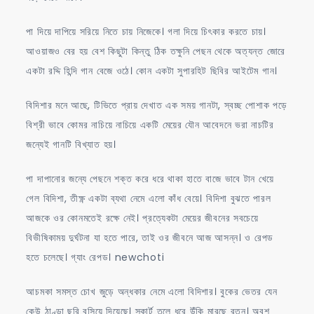
পা দিয়ে দাপিয়ে সরিয়ে নিতে চায় নিজেকে। গলা দিয়ে চিৎকার করতে চায়।
আওয়াজও বের হয় বেশ কিছুটা কিন্তু ঠিক তক্ষুনি পেছন থেকে অত্যন্ত জোরে
একটা রদ্দি হিন্দি গান বেজে ওঠে। কোন একটা সুপারহিট ছিবির আইটেম গান।
বিদিশার মনে আছে, টিভিতে প্রায় দেখাত এক সময় গানটা, স্বচ্ছ পোশাক পড়ে
বিশ্রী ভাবে কোমর নাচিয়ে নাচিয়ে একটি মেয়ের যৌন আবেদনে ভরা নাচটির
জন্যেই গানটি বিখ্যাত হয়।
পা দাপানোর জন্যে পেছনে শক্ত করে ধরে থাকা হাতে বাজে ভাবে টান খেয়ে
গেল বিদিশা, তীক্ষ্ণ একটা ব্যথা নেমে এলো কাঁধ বেয়ে। বিদিশা বুঝতে পারল
আজকে ওর কোনমতেই রক্ষে নেই। প্রত্যেকটা মেয়ের জীবনের সবচেয়ে
বিভীষিকাময় দুর্ঘটনা যা হতে পারে, তাই ওর জীবনে আজ আসন্ন। ও রেপড
হতে চলেছে। গ্যাং রেপড। newchoti
আচমকা সমস্ত চোখ জুড়ে অন্ধকার নেমে এলো বিদিশার। বুকের ভেতর যেন
কেউ ঠাণ্ডা ছুরি বসিয়ে দিয়েছে। স্কার্ট তুলে ধরে উঁকি মারছে রতন। অবশ