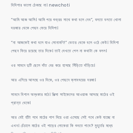
বিদিশার ভালো ঠেকছে না। newchoti
“আমি আজ আসি। আমি পরে শুভ্রর সাথে কথা বলে নেব”, বলতে বলতে খোলা
দরজার থেকে পেছন ফেরে বিদিশা।
“না আজকেই কথা বলে যাও সোনামণি!” ভেতর থেকে বলে ওঠে কেউ। বিদিশা
পেছন ফিরে রয়েছে তার দিকে। তাই দেখতে পেল না কথাটা কে বলল।
ওর সামনে দুটি ছেলে দাঁত বের করে হাসছে সিঁড়িতে দাঁড়িয়ে।
আর এগিয়ে আসছে ওর দিকে, ওর পেছনে ক্লাবঘরের দরজা।
সামনে বিশাল অন্ধকার মাঠ। রিক্সা সাইকেলের আওয়াজ আসছে মাঠের ওই
প্রান্ত থেকে।
আর যেই হাঁটা পথে মাঠের পাশ দিয়ে ওরা এসেছে সেই পথে কেউ যাচ্ছে না
এখন। চেঁচালে মাঠের ওই পাড়ের লোকেরা কি শুনতে পাবে? মুহূর্তের মধ্যে