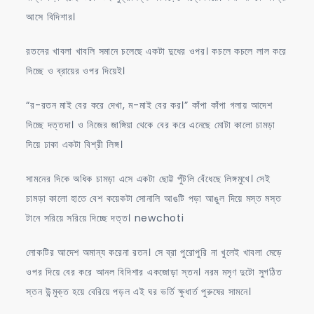
আসে বিদিশার।
রতনের খাবলা খাবলি সমানে চলেছে একটা দুধের ওপর। কচলে কচলে লাল করে
দিচ্ছে ও ব্রায়ের ওপর দিয়েই।
“র-রতন মাই বের করে দেখা, ম-মাই বের কর।” কাঁপা কাঁপা গলায় আদেশ
দিচ্ছে দত্তদা। ও নিজের জাঙ্গিয়া থেকে বের করে এনেছে মোটা কালো চামড়া
দিয়ে ঢাকা একটা বিশ্রী লিঙ্গ।
সামনের দিকে অধিক চামড়া এসে একটা ছোট্ট পুঁটলি বেঁধেছে লিঙ্গমুখে। সেই
চামড়া কালো হাতে বেশ কয়েকটা সোনালি আঙটি পড়া আঙুল দিয়ে মস্ত মস্ত
টানে সরিয়ে সরিয়ে দিচ্ছে দত্ত। newchoti
লোকটির আদেশ অমান্য করেনা রতন। সে ব্রা পুরোপুরি না খুলেই খাবলা মেড়ে
ওপর দিয়ে বের করে আনল বিদিশার একজোড়া স্তন। নরম মসৃণ দুটো সুগঠিত
স্তন উন্মুক্ত হয়ে বেরিয়ে পড়ল এই ঘর ভর্তি ক্ষুধার্ত পুরুষের সামনে।