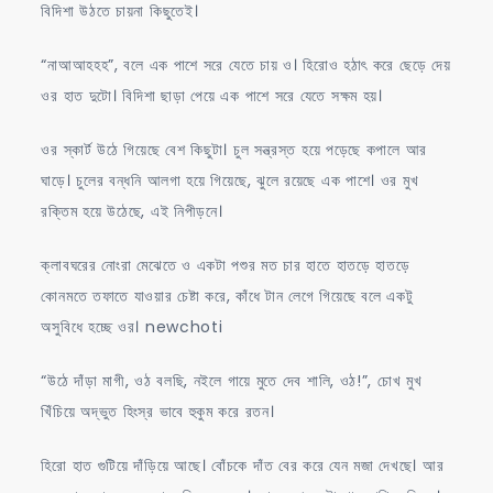
বিদিশা উঠতে চায়না কিছুতেই।
“নাআআহহহ”, বলে এক পাশে সরে যেতে চায় ও। হিরোও হঠাৎ করে ছেড়ে দেয়
ওর হাত দুটো। বিদিশা ছাড়া পেয়ে এক পাশে সরে যেতে সক্ষম হয়।
ওর স্কার্ট উঠে গিয়েছে বেশ কিছুটা। চুল সন্ত্রস্ত হয়ে পড়েছে কপালে আর
ঘাড়ে। চুলের বন্ধনি আলগা হয়ে গিয়েছে, ঝুলে রয়েছে এক পাশে। ওর মুখ
রক্তিম হয়ে উঠেছে, এই নিপীড়নে।
ক্লাবঘরের নোংরা মেঝেতে ও একটা পশুর মত চার হাতে হাতড়ে হাতড়ে
কোনমতে তফাতে যাওয়ার চেষ্টা করে, কাঁধে টান লেগে গিয়েছে বলে একটু
অসুবিধে হচ্ছে ওর। newchoti
“উঠে দাঁড়া মাগী, ওঠ বলছি, নইলে গায়ে মুতে দেব শালি, ওঠ!”, চোখ মুখ
খিঁচিয়ে অদ্ভুত হিংস্র ভাবে হুকুম করে রতন।
হিরো হাত গুটিয়ে দাঁড়িয়ে আছে। বোঁচকে দাঁত বের করে যেন মজা দেখছে। আর