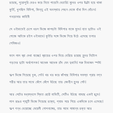
রয়েছে, পুরোপুরি বেরও করে নিতে পারেনি বেচারি। মুখের ওপর উল্টো হয়ে থাকা
কুর্তি, খুলছিল বিদিশা, কিন্তু এই অবস্থায় পেছন থেকে বাঁধা দিল বোঁচন।
গনচোদার কাহিনী
সে ওইভাবেই চেপে ধরল ভিজে কাপড়টা বিদিশার নাকে মুখে। হাত দুটোও ওই
পোজে আটকে রইল ওইভাবে। কুর্তির সঙ্গে ভিজে গিয়ে উঠে এসেছে তলার
শেমিজও।
ফলে লাল ব্রা দেখা যাচ্ছে। ব্রায়ের ওপর দিয়ে বেরিয়ে রয়েছে সুন্দর নিটোল
গড়নের দুটো অর্ধগোলক। আধেক আধেক চাঁদ যেন দুখানি। সরু বিভাজন স্পষ্ট।
অল্প ভিজে গিয়েছে বুক, পেট। থর থর করে কাঁপছে বিদিশার সমস্ত প্রায় নগ্ন
শরীর আর তার সাথে কেঁপে কেঁপে উঠছে তার মেদহীন সুন্দর পেট।
আর পেটের মধ্যস্থলে স্থিত ছোট্ট নাভিটি, সেটিও উঠছে নামছে একই ছন্দে।
লাল রঙের প্যান্টি ভিজে গিয়েছে রক্তে, প্যাড সরে গিয়ে একদিকে চলে এসেছে।
অল্প গন্ধ বেরোচ্ছে মেয়েলী গোপনাঙ্গের, তার সাথে সামান্য রক্ত আর