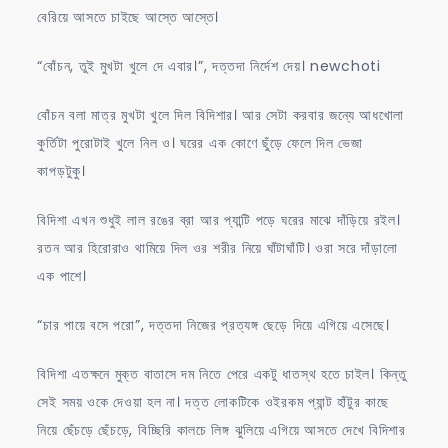
বেরিয়ে আসতে চাইছে আস্তে আস্তে।
“বোঁচন, তুই মুখটা খুলে দে এবার।”, দত্তদা নির্দেশ দেয়। newchoti
বোঁচন বলা মাত্র মুখটা খুলে দিল বিদিশার। আর সেটা করবার জন্যে আধখোলা
কুর্তিটা পুরোটাই খুলে নিল ও। ঘরের এক কোণে ছুঁড়ে ফেলে দিল ভেজা
কাপড়টুকু।
বিদিশা এখন শুধুই লাল রঙের ব্রা আর প্যান্টি পড়ে ঘরের মাঝে দাঁড়িয়ে রইল।
রতন আর হিরোরাও থামিয়ে দিল ওর শরীর নিয়ে ঘাঁটাঘাঁটি। ওরা সরে দাঁড়ালো
এক পাশে।
“চার পায়ে বসে পরো”, দত্তদা নিজের প্রত্যঙ্গ ছেড়ে দিয়ে এগিয়ে এসেছে।
বিদিশা এতক্ষনে মুক্ত বাতাসে দম নিতে পেরে একটু ধাতস্থ হতে চাইল। কিন্তু
সেই সময় ওকে দেওয়া হল না। দত্ত লোকটিকে ওইরকম প্যান্ট হাঁটুর কাছে
নিয়ে ছেঁচড়ে ছেঁচড়ে, বিচ্ছিরি কালচে লিঙ্গ ঝুলিয়ে এগিয়ে আসতে দেখে বিদিশার