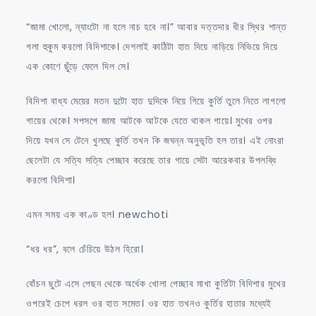
“জামা খোলো, ন্যাংটো না হলে নাচ হবে না।” আবার দত্তদার ধীর স্থির শান্ত
গলা হুকুম করলো বিদিশাকে। দেশলাই কাঠিটা হাত দিয়ে নাড়িয়ে নিভিয়ে দিয়ে
এক কোণে ছুঁড়ে ফেলে দিল সে।
বিদিশা বাধ্য মেয়ের মতন দুটো হাত দুদিকে নিয়ে গিয়ে কুর্তি তুলে নিতে লাগলো
গায়ের থেকে। সপসপে জামা আটকে আটকে যেতে থাকল গায়ে। মুখের ওপর
দিয়ে যখন সে টেনে খুলছে কুর্তি তখন কি জঘন্ন অনুভূতি হল তার। এই নোংরা
ছেলেটা যে সত্যি সত্যি পেচ্ছাব করেছে তার গায়ে সেটা আরেকবার উপলব্ধি
করলো বিদিশা।
এমন সময় এক কাণ্ড হল। newchoti
“ধর ধর”, বলে চেঁচিয়ে উঠল হিরো।
বোঁচন ছুটে এসে পেছন থেকে অর্ধেক খোলা পেচ্ছাব মাখা কুর্তিটা বিদিশার মুখের
ওপরেই চেপে ধরল ওর হাত সমেত। ওর হাত তখনও কুর্তির হাতার মধ্যেই