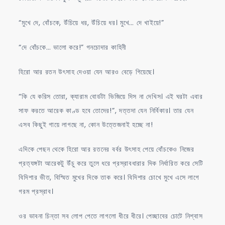
“মুখে দে, বোঁচকে, উঁচিয়ে ধর, উঁচিয়ে ধর। মুখে… দে খাইয়ে!”
“দে বোঁচকে… ভালো করে!” গনচোদার কাহিনী
হিরো আর রতন উৎসাহ দেওয়া যেন আরও বেড়ে গিয়েছে।
“কি যে করিস তোরা, ক্যারাম বোর্ডটা ভিজিয়ে দিস না দেখিস। এই ঘরটা এবার
সাফ করতে আরেক কাণ্ড হবে তোদের!”, দত্তদা যেন নির্বিকার। তার যেন
এসব কিছুই গায়ে লাগছে না, কোন উত্তেজনাই হচ্ছে না!
এদিকে পেছন থেকে হিরো আর রতনের বর্বর উৎসাহ পেয়ে বোঁচকেও নিজের
প্রত্যঙ্গটা আরেকটু উঁচু করে তুলে ধরে প্রস্রাবধারার দিক নির্ধারিত করে সেটি
বিদিশার ভীত, বিস্মিত মুখের দিকে তাক করে। বিদিশার চোখে মুখে এসে লাগে
গরম প্রস্রাব।
ওর ভাবনা চিন্তা সব লোপ পেতে লাগলো ধীরে ধীরে। পেচ্ছাবের চোটে নিশ্বাস