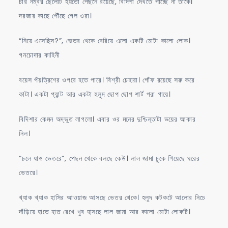
চার নম্বর ছেলেটি হয়তো পেছনে রয়েছে, বিদিশা দেখতে পাচ্ছে না তাকে।
দরজার কাছে পৌঁছে গেল ওরা।
“নিয়ে এসেছিস?”, ভেতর থেকে বেরিয়ে এলো একটি মোটা কালো লোক।
গনচোদার কাহিনী
বয়েস পঁয়ত্রিশের ওপরে হতে পারে। বিশ্রী চেহারা। গোঁফ রয়েছে সরু করে
কাটা। একটা প্যান্ট আর একটা হলুদ ছোপ ছোপ শার্ট পরা গায়ে।
বিদিশার কেমন অদ্ভুত লাগলো। এবার ওর মনের দুশ্চিন্তাটা ভয়ের আকার
নিল।
“চলে যাও ভেতরে”, পেছন থেকে বলছে কেউ। লাল জামা ঢুকে গিয়েছে ঘরের
ভেতরে।
খ্যাক খ্যাক হাসির আওয়াজ আসছে ভেতর থেকে। হলুদ কটকটে আলোর নিচে
দাঁড়িয়ে হাতে হাত রেখে খুব হাসছে লাল জামা আর কালো মোটা লোকটি।