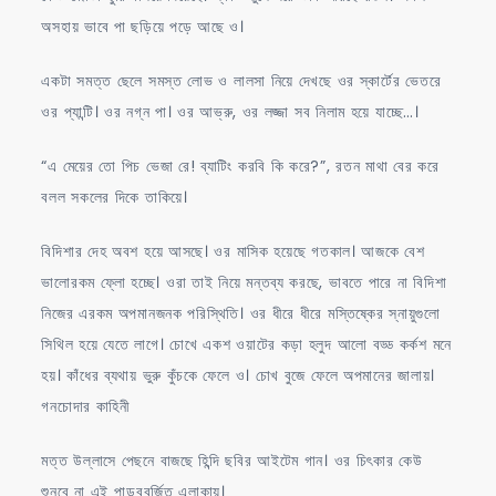
অসহায় ভাবে পা ছড়িয়ে পড়ে আছে ও।
একটা সমত্ত ছেলে সমস্ত লোভ ও লালসা নিয়ে দেখছে ওর স্কার্টের ভেতরে
ওর প্যান্টি। ওর নগ্ন পা। ওর আভ্রু, ওর লজ্জা সব নিলাম হয়ে যাচ্ছে…।
“এ মেয়ের তো পিচ ভেজা রে! ব্যাটিং করবি কি করে?”, রতন মাথা বের করে
বলল সকলের দিকে তাকিয়ে।
বিদিশার দেহ অবশ হয়ে আসছে। ওর মাসিক হয়েছে গতকাল। আজকে বেশ
ভালোরকম ফ্লো হচ্ছে। ওরা তাই নিয়ে মন্তব্য করছে, ভাবতে পারে না বিদিশা
নিজের এরকম অপমানজনক পরিস্থিতি। ওর ধীরে ধীরে মস্তিষ্কের স্নায়ুগুলো
সিথিল হয়ে যেতে লাগে। চোখে একশ ওয়াটের কড়া হলুদ আলো বড্ড কর্কশ মনে
হয়। কাঁধের ব্যথায় ভুরু কুঁচকে ফেলে ও। চোখ বুজে ফেলে অপমানের জালায়।
গনচোদার কাহিনী
মত্ত উল্লাসে পেছনে বাজছে হিন্দি ছবির আইটেম গান। ওর চিৎকার কেউ
শুনবে না এই পান্ডববর্জিত এলাকায়।