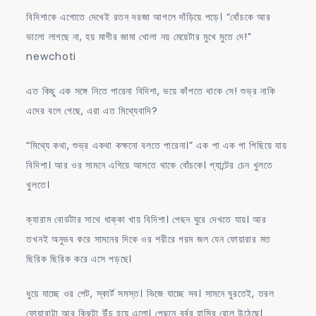
বিদিশাকে এগোতে দেখেই রতন দরজা আগলে দাঁড়িয়ে পড়ে। “বোঁচকে আর
ভালো লাগছে না, হয় মাগীর জামা খোলা নয় মেয়েটার মুখে মুতে দে!”
newchoti
এত কিছু এক সঙ্গে নিতে পারেনা বিদিশা, ভয়ে কাঁপতে থাকে সে! শুভ্র নাকি
এদের বলে গেছে, এরা এত মিথ্যেবাদি?
“মিথ্যে কথা, শুভ্র একথা কক্ষনো বলতে পারেনা।” এক পা এক পা পিছিয়ে যায়
বিদিশা। আর ওর সামনে এগিয়ে আসতে থাকে বোঁচকে। প্যান্টের চেন খুলতে
খুলতে।
ক্যারাম বোর্ডটার সাথে ধাক্কা খায় বিদিশা। পেছন ঘুরে দেখতে যায়। আর
তখনই অনুভব করে সামনের দিকে ওর শরীরে গরম জল যেন ফোয়ারার মত
ছিরিক ছিরিক করে এসে পড়ছে।
ধুয়ে যাচ্ছে ওর পেট, স্কার্ট সমস্ত। ভিজে যাচ্ছে সব। সামনে ঘুরতেই, তরল
ফোয়ারাটা আর কিছুটা উঁচু হয়ে এলো। পেছনে বর্বর হাসির রোল উঠেছে।