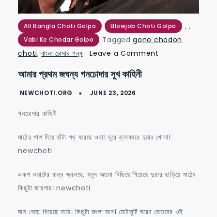
,
,
All Bangla Choti Golpo
Blowjob Choti Golpo
Tagged
gono chodon
Vabi Ke Chodar Golpo
on
choti
,
বাংলা চোদার গন্ধ
Leave a Comment
আমার
আমার প্রথম জঘন্য গনচোদার সুখ কাহিনী
প্রথম
জঘন্য
গনচোদার
গনচোদার কাহিনী
সুখ
কাহিনী
মাঠের পাশ দিয়ে হাঁটা পথ ধরেছে ওরা। দূরে ক্লাবঘরে দুয়ার খোলা।
newchoti
একশ ওয়াটের বাল্ব জ্বলছে, হলুদ আলো বিছিয়ে গিয়েছে দুয়ার ছাড়িয়ে মাঠের
কিছুটা জায়গায়। newchoti
ঘাস বেড়ে গিয়েছে মাঠে। কিছুটা জংলা ভাব। মোটামুটি ঘরের ভেতরের ওই