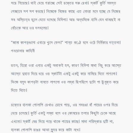
সরে গিয়েছে। থাই বেয়ে গরাচ্ছে সেই রক্তের সরু রেখা। স্কার্ট কুর্তি সমস্ত
পেচ্ছাবে সপ সপ করছে। নিজেকে নিজের কাছে এত নোংরা মনে হচ্ছে যে নিজের
সব অস্তিত্ব ভুলে যেতে বসেছে বিদিশা। আর অন্যদিকে হাসি যেন থামছেই না
বোঁচকে আর ওর দলবলের।
“জামা কাপড়গুলো এবারে খুলে ফেল।” শান্ত কণ্ঠে বলে ওঠে নির্বিকার দত্তদা।
গনচোদার কাহিনী
রতন, হিরো ওরা এবার একটু অবাকই হল, কারণ বিদিশা মাথা নিচু করে আস্তে
আস্তে দুহাত দিয়ে ধরে ওর স্কার্টটা একটু একটু করে নামিয়ে দিতে লাগলো।
ভিজে হলুদ কাপড়টা নামতে লাগলো ওর লম্বা ছিপছিপে দুটো পা উন্মুক্ত করে
দিতে দিতে।
রক্তের হালকা গোলাপি রেখাও চোখে পড়ে, ওর গমরঙা বাঁ পায়ের ওপর দিয়ে
বেয়ে চলেছে। কুর্তি একটু লম্বা বলে ওর কোমরের তলার কিছুটা ঢেকে আছে
এখনো। স্কার্ট ঘের দিয়ে পড়ে থাকে পায়ের কাছে। সাদা পরিস্কার দুটি পা,
হালকা গোলাপি রঙের আভা সুন্দর করে কাটা নখে।