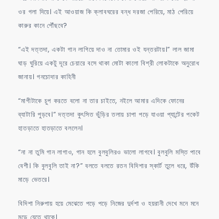
ওর গলা দিয়ে। এই আওয়াজ কি ক্লাবঘরের বন্ধ দরজা পেরিয়ে, মাঠ পেরিয়ে
কারুর কানে পৌঁছবে?
“এই দত্তদা, একটা গান লাগিয়ে দাও না তোমার ওই যন্তরটায়।” লাল জামা
ঘাড় ঘুরিয়ে একটু দূরে চেয়ারে বসে থাকা মোটা কালো বিশ্রী লোকটাকে অনুরোধ
জানায়। গনচোদার কাহিনী
“মাগীটাকে চুপ করতে বলো না তার চাইতে, নইলে আমার এদিকে ফোনের
ব্যাটারি পুড়বে।” দত্তদা কুৎসিত ভুঁড়ির তলায় চাপা পড়ে যাওয়া প্যান্টের পকেট
হাতড়াতে হাতড়াতে বললেন।
“না না তুমি গান লাগাও, গান হলে বুলবুলিরও ভালো লাগবে। বুলবুলি মস্তি পাবে
বেশী। কি বুলবুলি তাই না?” বলতে বলতে রতন বিদিশার স্কার্ট তুলে ধরে, উঁকি
মাড়ে ভেতরে।
বিদিশা নিরুপায় হয়ে মেঝেতে পড়ে পড়ে নিজের দুর্দশা ও হয়রানী দেখে মনে মনে
মড়ে যেতে থাকে।