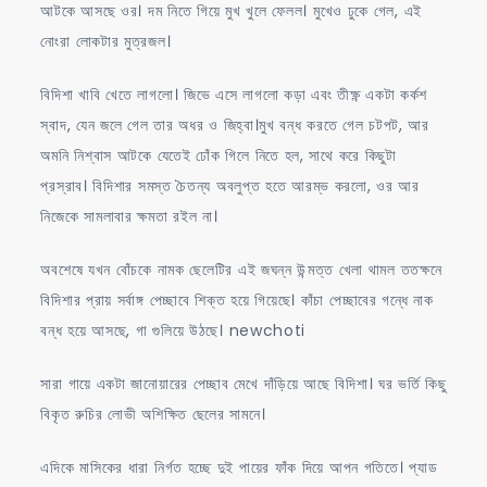
আটকে আসছে ওর। দম নিতে গিয়ে মুখ খুলে ফেলল। মুখেও ঢুকে গেল, এই
নোংরা লোকটার মুত্রজল।
বিদিশা খাবি খেতে লাগলো। জিভে এসে লাগলো কড়া এবং তীক্ষ্ণ একটা কর্কশ
স্বাদ, যেন জলে গেল তার অধর ও জিহ্বা।মুখ বন্ধ করতে গেল চটপট, আর
অমনি নিশ্বাস আটকে যেতেই ঢোঁক গিলে নিতে হল, সাথে করে কিছুটা
প্রস্রাব। বিদিশার সমস্ত চৈতন্য অবলুপ্ত হতে আরম্ভ করলো, ওর আর
নিজেকে সামলাবার ক্ষমতা রইল না।
অবশেষে যখন বোঁচকে নামক ছেলেটির এই জঘন্ন উন্মত্ত খেলা থামল ততক্ষনে
বিদিশার প্রায় সর্বাঙ্গ পেচ্ছাবে শিক্ত হয়ে গিয়েছে। কাঁচা পেচ্ছাবের গন্ধে নাক
বন্ধ হয়ে আসছে, গা গুলিয়ে উঠছে। newchoti
সারা গায়ে একটা জানোয়ারের পেচ্ছাব মেখে দাঁড়িয়ে আছে বিদিশা। ঘর ভর্তি কিছু
বিকৃত রুচির লোভী অশিক্ষিত ছেলের সামনে।
এদিকে মাসিকের ধারা নির্গত হচ্ছে দুই পায়ের ফাঁক দিয়ে আপন গতিতে। প্যাড