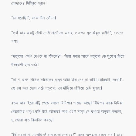
পেচ্ছাবের মিশ্রিত ঘ্রান।
“নে ধরেছি!”, ডাক দিল বোঁচন।
“হ্যাঁ আয় একটু ঘেঁটে দেখি মালটাকে এবার, ততক্ষন মুত শুঁকুক মাগী!”, রতনের
গলা।
“দত্তদা এস? দেখবে না হাঁটকে?”, হিরো সবার আগে দত্তদা কে সুযোগ দিতে
উদ্যোগী হয়ে ওঠে।
“না না ওসব মাসিক ফাসিকের মধ্যে আমি হাত দেব না ভাই। তোমরাই দেখো।”,
হো হো করে হেসে ওঠে দত্তদা, সে দাঁড়িয়ে দাঁড়িয়ে বেল্ট খুলছে।
রতন আর হিরো হাঁটু গেড়ে বসলো বিদিশার পায়ের কাছে। বিদিশার নাকে টাটকা
পেচ্ছাবের গন্ধ। বমি উঠে আসছে। আর এরই মধ্যে সে দুপায়ে অনুভব করলো,
দু জোরা হাত কিলবিল করছে।
“কি ডবকা পা দেখেছিস! রান গুলো দেখ রে!”, একে অপরকে বলছে ওরা। আর