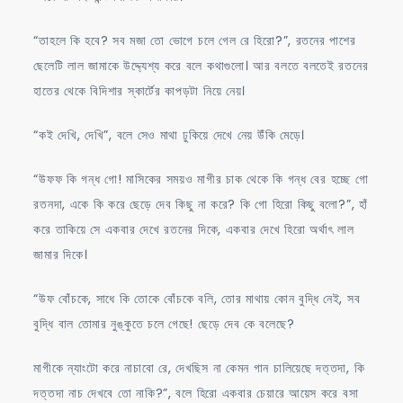
“তাহলে কি হবে? সব মজা তো ভোগে চলে গেল রে হিরো?”, রতনের পাশের
ছেলেটি লাল জামাকে উদ্দ্যেশ্য করে বলে কথাগুলো। আর বলতে বলতেই রতনের
হাতের থেকে বিদিশার স্কার্টের কাপড়টা নিয়ে নেয়।
“কই দেখি, দেখি”, বলে সেও মাথা ঢুকিয়ে দেখে নেয় উঁকি মেড়ে।
“উফফ কি গন্ধ গো! মাসিকের সময়ও মাগীর চাক থেকে কি গন্ধ বের হচ্ছে গো
রতনদা, একে কি করে ছেড়ে দেব কিছু না করে? কি গো হিরো কিছু বলো?”, হাঁ
করে তাকিয়ে সে একবার দেখে রতনের দিকে, একবার দেখে হিরো অর্থাৎ লাল
জামার দিকে।
“উফ বোঁচকে, সাধে কি তোকে বোঁচকে বলি, তোর মাথায় কোন বুদ্ধি নেই, সব
বুদ্ধি বাল তোমার নুঙ্কুতে চলে গেছে! ছেড়ে দেব কে বলেছে?
মাগীকে ন্যাংটো করে নাচাবো রে, দেখছিস না কেমন গান চালিয়েছে দত্তদা, কি
দত্তদা নাচ দেখবে তো নাকি?”, বলে হিরো একবার চেয়ারে আয়েস করে বসা