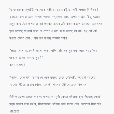
ভিজে নোংরা স্কার্টটা গা থেকে নামিয়ে যেন একটু ভালোই লাগছে বিদিশার।
ফ্যানের হাওয়া এসে লাগছে পায়ের নগ্নতায়, লজ্জা অপমান আর কিছু তেমন
নতুন করে টের পাচ্ছে না ও। শুভ্রই এদের এই রকম করতে বলেছে! কথাগুলো
ঘুরে চলেছে মাথায়। মাথা যে তেমন একটা কাজ করছে তা নয়, শুধু বোঁ বোঁ
করছে কেমন যেন… রিন রিন করছে সমস্ত শরীর।
“জামা খোল না, দেখি ভালো করে, নাকি বোঁচকের মুতমাখা জামা গায়ে দিয়ে
থাকতে ভালো লাগছে খুব?”
রতন হাসছে।
“সত্যি, পেচ্ছাবটা আবার যে কেন করতে গেলে বোঁচন!”, দত্তদা আস্তে
আস্তে উঠছে চেয়ার থেকে, ফোনটা পাশের টেবিলে রেখে দিল সে।
বিদিশা চোখে ভালো দেখতে পাচ্ছে না। দৃষ্টি কেমন ধোঁয়াটে হয়ে গিয়েছে তার।
হলুদ আলো ভরা ঘরটা, সিগারেটের ধোঁয়ায় ভরে যাচ্ছে যেন। দত্তদা সিগারেট
ধরিয়েছে।