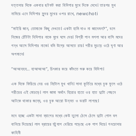
দত্তদার দিকে একবার ছটফট করা বিদিশার মুখে দিকে দেখে। তারপর মুখ
নামিয়ে এনে বিদিশার সুন্দর মুখের ওপর রাখে, newchoti
“মাইরি জান, তোমাকে কিছু দেখতে। একটা হামি দাও না জানেমন?”, বলে
নিজের ঠোঁটটা বিদিশার নাকে মুখে ঘসে দেয়। বিশ্রী পান মশলা আর বাসি মদের
গন্ধ আসে বিদিশার নাকে। বমি উগ্রে আসতে চায়। শরীর মুচড়ে ওঠে ঘৃণা আর
অপমানে।
“আআহহহ… হাআআআ”, চিৎকার করে কাঁদতে শুরু করে বিদিশা।
এক দিকে ফিরিয়ে নেয় ওর নিটোল মুখ খানি। সাদা কুর্তিরে মধ্যে বুক ফুলে ওঠে
শরীরের এই মোচড়ে। লাল জামা অর্থাৎ হিরোর হাতে ওর হাত দুটো পেছনে
আটকে থাকার জন্যে, ওর বুক আরো উন্নত ও ভরাট লাগছে।
মনে হচ্ছে একটা সাদা ব্যাগের মধ্যে কেউ তুলো ঠেসে ঠেসে দুটো গোল বল
বানিয়ে দিয়েছে। লাল ব্রায়ের স্ট্র্যাপ বেরিয়ে পড়েছে এক পাশ দিয়ে। গনচোদার
কাহিনী