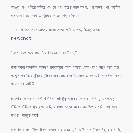
আঙুল, নখ বসিয়ে বসিয়ে দেখছে ওর পায়ের নরম মাংস, ওর জঙ্ঘা, ওর প্যান্টির
ধারগুলো। ওর নাভিতে খুঁচিয়ে দিচ্ছে আঙুল দিয়ে।
“এরম মালকে এরম হাতের মধ্যে পেয়ে হেবি লেগছে কিন্তু নারে!”
newchoti
“আরে দেখ দেখ গুদ দিয়ে কিরকম গন্ধ উঠছে”…
নানা রকম অশালীন অসভ্য মন্তব্যের বন্যা বইতে থাকে। তার সাথে চলে হাত,
আঙুল নখ দিয়ে খুঁচিয়ে খুঁচিয়ে ওর কোমর ও নিম্নাঙ্গে এদের এই পাশবিক খেলা।
গনচোদার কাহিনী
চিৎকার যে করবে সেই মানসিক জোরটুকু হারিয়ে ফেলেছে বিদিশা, এখন শুধু
দাঁড়িয়ে দাঁড়িয়ে মুখ বুজে লাঞ্ছিত হওয়া ছাড়া আর কোন উপায় নেই। শুধু সয়ে
যাওয়া, যন্ত্রের মত।
হাত দিয়ে ওরা টিপে টিপে দেখছে ওর নরম দুটো থাই, ওর উরুসন্ধি, ওর নাভি,