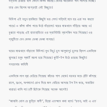
দত্তদা চেয়ারে বসে ফোনে কিসব করছে। বোধয় আরেকটা গান লাগিয়ে দিচ্ছে।
তার যেন বিশেষ আগ্রহই নেই কিছুতে।
বিদিশা এই নতুন হুমকিতে কিছুটা ভয় পেল। সত্যিই মনে হয় এরা সব করতে
পারে। ও কাঁপা কাঁপা পায়ে উঠে দাঁড়ালো। ঘরের মাঝখানে দাঁড়িয়ে আছে ও।
বুঝতে পাড়ছে এই হাতাহাতিতে ওর স্যানিটারি ন্যাপকিন সরে গিয়েছে। ওর
প্যান্টিতে যেন কেমন ভেজা ভেজা লাগছে।
ঘরের মাঝখানে দাঁড়ানো বিদিশা। মুখ নিচু। চুল আলুথালু। চুলের ক্লিপ একদিকে
ঝুলছে। হলুদ স্কার্ট ময়লা হয়ে গিয়েছে। কুর্তি-টপ উঠে রয়েছে কিছুটা।
গনচোদার কাহিনী
একদিকে লাল ব্রা বেরিয়ে গিয়েছে কাঁধের পাশ থেকে। থরথর করে ঠোঁট কাঁপছে
রাগে, দুঃখে, অপমানে। চোখ দিয়ে জল বেরিয়ে আসছে টস টস করে, অবারিত
ধারায়। খালি পা। চটি ছিটকে গিয়েছে অনেক আগেই।
“জামাটা খোল রে কুত্তি মাগী”, হিরো এতক্ষনে কথা বলে। “রতন, ভাই এ এত