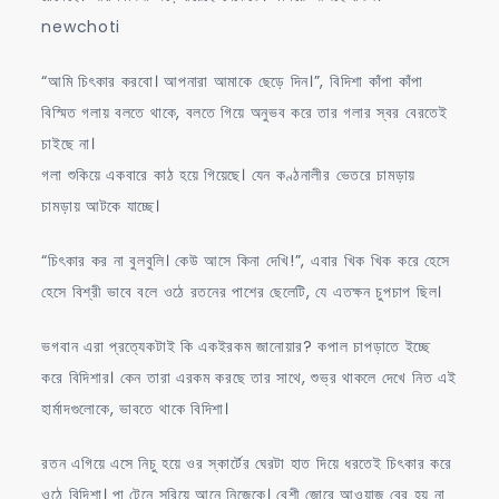
newchoti
“আমি চিৎকার করবো। আপনারা আমাকে ছেড়ে দিন।”, বিদিশা কাঁপা কাঁপা
বিস্মিত গলায় বলতে থাকে, বলতে গিয়ে অনুভব করে তার গলার স্বর বেরতেই
চাইছে না।
গলা শুকিয়ে একবারে কাঠ হয়ে গিয়েছে। যেন কণ্ঠনালীর ভেতরে চামড়ায়
চামড়ায় আটকে যাচ্ছে।
“চিৎকার কর না বুলবুলি। কেউ আসে কিনা দেখি!”, এবার খিক খিক করে হেসে
হেসে বিশ্রী ভাবে বলে ওঠে রতনের পাশের ছেলেটি, যে এতক্ষন চুপচাপ ছিল।
ভগবান এরা প্রত্যেকটাই কি একইরকম জানোয়ার? কপাল চাপড়াতে ইচ্ছে
করে বিদিশার। কেন তারা এরকম করছে তার সাথে, শুভ্র থাকলে দেখে নিত এই
হার্মাদগুলোকে, ভাবতে থাকে বিদিশা।
রতন এগিয়ে এসে নিচু হয়ে ওর স্কার্টের ঘেরটা হাত দিয়ে ধরতেই চিৎকার করে
ওঠে বিদিশা। পা টেনে সরিয়ে আনে নিজেকে। বেশী জোরে আওয়াজ বের হয় না