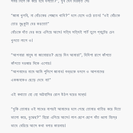
সময় নিলে কি করে হবে বলতো?”, খুব যেন বিরক্ত সে।
“জামা খুলবি, না বোঁচকের পেচ্ছাব খাবি?” বলে হেসে ওঠে রতন। “ওই বোঁচকে
তোর নুঙ্কুটা বের করতো!”
বোঁচকে দাঁত বের করে এগিয়ে আসে। সত্যি সত্যিই শার্ট তুলে প্যান্টের চেন
খুলতে লাগে ও।
“আপনারা মানুষ না জানোয়ার? ছেড়ে দিন আমায়!”, বিদিশা রাগে কাঁপতে
কাঁপতে দরজার দিকে এগোয়।
“আপনাদের নামে আমি পুলিশে জানাব। শুভ্রকে বললে ও আপনাদের
একজনকেও ছেড়ে দেবে না!”
এই কথাতে হো হো অট্টহাসির রোল উঠল ঘরের মধ্যে।
“খুকি তোমার ওই সাধের নাগরই আমাদের বলে গেছে তোমার খাতির করে দিতে
ভালো করে, বুঝেছ?” হিরো এগিয়ে আসে। লাল ছোপ ছোপ দাঁত গুলো হিংস্র
ভাবে বেরিয়ে আসে কথা বলার কায়দায়।