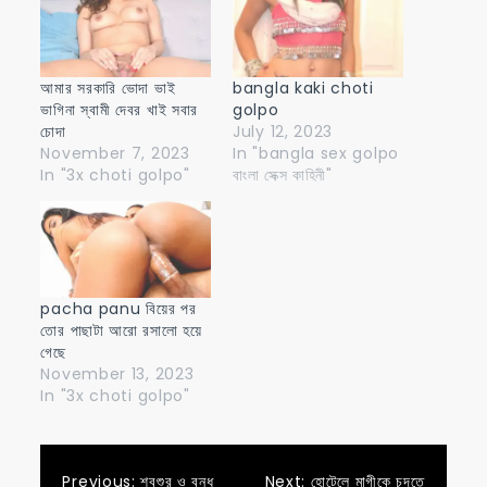
আমার সরকারি ভোদা ভাই
bangla kaki choti
ভাগিনা স্বামী দেবর খাই সবার
golpo
চোদা
July 12, 2023
November 7, 2023
In "bangla sex golpo
In "3x choti golpo"
বাংলা সেক্স কাহিনী"
pacha panu বিয়ের পর
তোর পাছাটা আরো রসালো হয়ে
গেছে
November 13, 2023
In "3x choti golpo"
Previous:
শ্বশুর ও বন্ধু
Next:
হোটেলে মাগীকে চুদতে