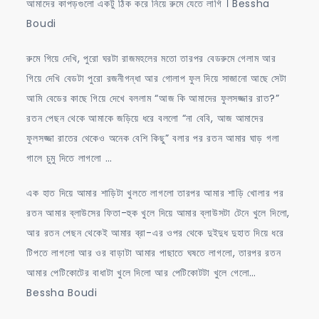
আমাদের কাপড়গুলো একটু ঠিক করে নিয়ে রুমে যেতে লাগি । Bessha
Boudi
রুমে গিয়ে দেখি, পুরো ঘরটা রাজমহলের মতো তারপর বেডরুমে গেলাম আর
গিয়ে দেখি বেডটা পুরো রজনীগন্ধা আর গোলাপ ফুল দিয়ে সাজানো আছে সেটা
আমি বেডের কাছে গিয়ে দেখে বললাম “আজ কি আমাদের ফুলসজ্জার রাত?”
রতন পেছন থেকে আমাকে জড়িয়ে ধরে বললো “না বেবি, আজ আমাদের
ফুলসজ্জা রাতের থেকেও অনেক বেশি কিছু” বলার পর রতন আমার ঘাড় গলা
গালে চুমু দিতে লাগলো …
এক হাত দিয়ে আমার শাড়িটা খুলতে লাগলো তারপর আমার শাড়ি খোলার পর
রতন আমার ব্লাউসের ফিতা-হুক খুলে দিয়ে আমার ব্লাউসটা টেনে খুলে দিলো,
আর রতন পেছন থেকেই আমার ব্রা-এর ওপর থেকে দুইদুধ দুহাত দিয়ে ধরে
টিপতে লাগলো আর ওর বাড়াটা আমার পাছাতে ঘষতে লাগলো, তারপর রতন
আমার পেটিকোটের বাধাটা খুলে দিলো আর পেটিকোটটা খুলে গেলো…
Bessha Boudi