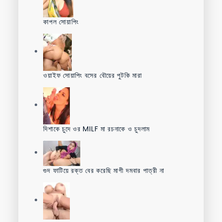
কাপল সোয়াপিং
ওয়াইফ সোয়াপিং বসের বৌয়ের পুটকি মারা
দিশাকে চুদে ওর MILF মা রচনাকে ও চুদলাম
গুদ ফাটিয়ে রক্ত বের করেছি মাগী দমবার পাত্রী না