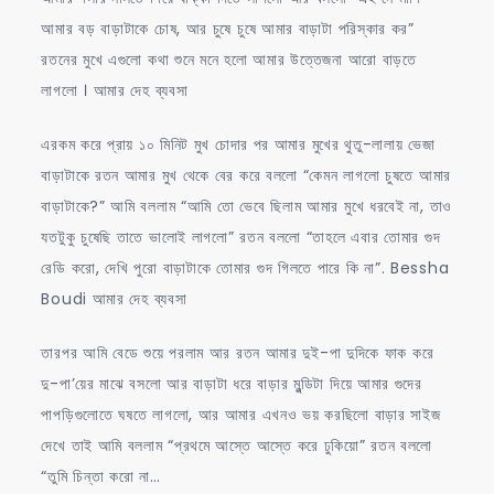
আমার বড় বাড়াটাকে চোষ, আর চুষে চুষে আমার বাড়াটা পরিস্কার কর”
রতনের মুখে এগুলো কথা শুনে মনে হলো আমার উত্তেজনা আরো বাড়তে
লাগলো । আমার দেহ ব্যবসা
এরকম করে প্রায় ১০ মিনিট মুখ চোদার পর আমার মুখের থুতু-লালায় ভেজা
বাড়াটাকে রতন আমার মুখ থেকে বের করে বললো “কেমন লাগলো চুষতে আমার
বাড়াটাকে?” আমি বললাম “আমি তো ভেবে ছিলাম আমার মুখে ধরবেই না, তাও
যতটুকু চুষেছি তাতে ভালোই লাগলো” রতন বললো “তাহলে এবার তোমার গুদ
রেডি করো, দেখি পুরো বাড়াটাকে তোমার গুদ গিলতে পারে কি না”. Bessha
Boudi আমার দেহ ব্যবসা
তারপর আমি বেডে শুয়ে পরলাম আর রতন আমার দুই-পা দুদিকে ফাক করে
দু-পা’য়ের মাঝে বসলো আর বাড়াটা ধরে বাড়ার মুন্ডিটা দিয়ে আমার গুদের
পাপড়িগুলোতে ঘষতে লাগলো, আর আমার এখনও ভয় করছিলো বাড়ার সাইজ
দেখে তাই আমি বললাম “প্রথমে আস্তে আস্তে করে ঢুকিয়ো” রতন বললো
“তুমি চিন্তা করো না…