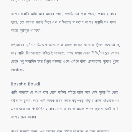
আমার স্বামী আমি আর আমার শশুর, শাশুড়ি তো মারা গেছেন প্রায় ২ বছর
হলো, তো আমরা সবাই মিলে এক বাড়িতেই থাকতাম আমার স্বামী সব সময়
কাজে ব্যাস্ত থাকতো,
সপ্তাহের দুদিন বাড়িতে থাকতো তাও কাজে ব্যাস্ত আমাকে ছুঁয়েও দেখতো না,
আর বাকি দিনগুলোতে বাইরেই থাকতো, শশুর মশায় এখন টিভি/খবরের পেপার
ছেড়ে শুধু সারাদিন তার প্রিয় বউমার গুদে-পোঁদে বাঁড়া ঢোকানোর সুযোগ খুঁজে
বেরোতো.
Bessha Boudi
খালি ভাবতো যে কখন তার ছেলে বাড়ির বাইরে যাবে আর সেই সুযোগটা পেয়ে
বউমাকে চুদবে, আর এই কয়েক মাসে সবার বড়-বড় বাড়ার চোদা খাওয়ার পর
এখন আমারও প্রতিদিন ২ বার চোদা না খেলে আমার গুদের জ্বালা মেটে না ।
আমার দেহ ব্যবসা
গল্পের বিষয়টা হচ্ছে, এর আগের পর্বে নিতিন আমাকে যে টাকা কামানোর