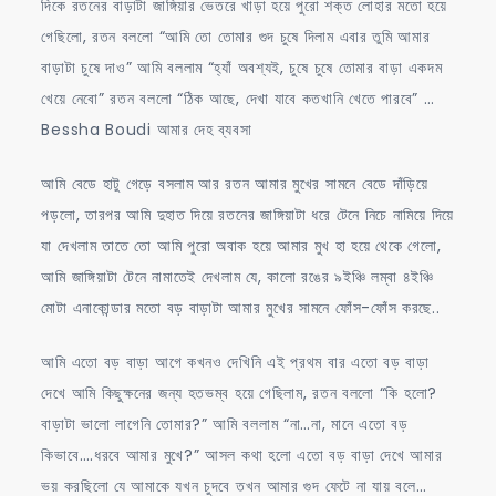
দিকে রতনের বাড়াটা জাঙ্গিয়ার ভেতরে খাড়া হয়ে পুরো শক্ত লোহার মতো হয়ে
গেছিলো, রতন বললো “আমি তো তোমার গুদ চুষে দিলাম এবার তুমি আমার
বাড়াটা চুষে দাও” আমি বললাম “হ্যাঁ অবশ্যই, চুষে চুষে তোমার বাড়া একদম
খেয়ে নেবো” রতন বললো “ঠিক আছে, দেখা যাবে কতখানি খেতে পারবে” …
Bessha Boudi আমার দেহ ব্যবসা
আমি বেডে হাটু গেড়ে বসলাম আর রতন আমার মুখের সামনে বেডে দাঁড়িয়ে
পড়লো, তারপর আমি দুহাত দিয়ে রতনের জাঙ্গিয়াটা ধরে টেনে নিচে নামিয়ে দিয়ে
যা দেখলাম তাতে তো আমি পুরো অবাক হয়ে আমার মুখ হা হয়ে থেকে গেলো,
আমি জাঙ্গিয়াটা টেনে নামাতেই দেখলাম যে, কালো রঙের ৯ইঞ্চি লম্বা ৪ইঞ্চি
মোটা এনাকোন্ডার মতো বড় বাড়াটা আমার মুখের সামনে ফোঁস-ফোঁস করছে..
আমি এতো বড় বাড়া আগে কখনও দেখিনি এই প্রথম বার এতো বড় বাড়া
দেখে আমি কিছুক্ষনের জন্য হতভম্ব হয়ে গেছিলাম, রতন বললো “কি হলো?
বাড়াটা ভালো লাগেনি তোমার?” আমি বললাম “না…না, মানে এতো বড়
কিভাবে….ধরবে আমার মুখে?” আসল কথা হলো এতো বড় বাড়া দেখে আমার
ভয় করছিলো যে আমাকে যখন চুদবে তখন আমার গুদ ফেটে না যায় বলে…