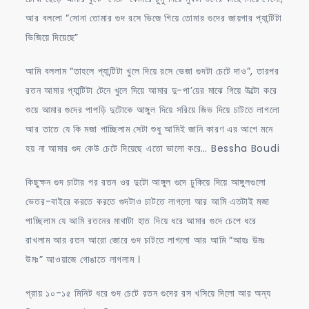
আর বললো “সোনা তোমার গুদ রসে ভিজে গিয়ে তোমার গুদের জায়গার প্যান্টিটা
ভিজিয়ে দিয়েছে”
আমি বললাম “তাহলে প্যান্টিটা খুলে দিয়ে রসে ভেজা গুদটা চেটে দাও”, তারপর
রতন আমার প্যান্টিটা টেনে খুলে দিয়ে আমার দু-পা’য়ের মাঝে গিয়ে উল্টো করে
শুয়ে আমার গুদের পাপড়ি দুটোকে আঙ্গুল দিয়ে সরিয়ে জিভ দিয়ে চাটতে লাগলো
আর তাতে যে কি মজা পাচ্ছিলাম সেটা শুধু আমিই জানি কারণ এর আগে মনে
হয় না আমার গুদ কেউ চেটে দিয়েছে এতো ভালো করে… Bessha Boudi
কিছুক্ষন গুদ চাটার পর রতন ওর দুটো আঙ্গুল গুদে ঢুকিয়ে দিয়ে আঙ্গুলগুলো
ভেতর-বাইরে করতে করতে গুদটাও চাটতে লাগলো আর আমি এতটাই মজা
পাচ্ছিলাম যে আমি রতনের মাথাটা হাত দিয়ে ধরে আমার গুদে চেপে ধরে
রাখলাম আর রতন আরো জোরে গুদ চাটতে লাগলো আর আমি “আহঃ উমঃ
উমঃ” আওয়াজে গোঙাতে লাগলাম ।
প্রায় ১০-১৫ মিনিট ধরে গুদ চেটে রতন গুদের রস খসিয়ে দিলো আর অন্য