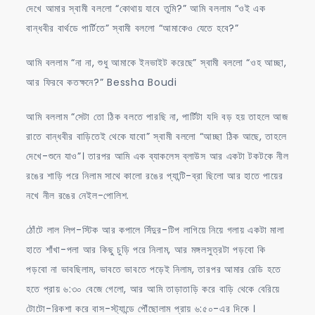
দেখে আমার স্বামী বললো “কোথায় যাবে তুমি?” আমি বললাম “ওই এক
বান্ধবীর বার্থডে পার্টিতে” স্বামী বললো “আমাকেও যেতে হবে?”
আমি বললাম “না না, শুধু আমাকে ইনভাইট করেছে” স্বামী বললো “ওহ আচ্ছা,
আর ফিরবে কতক্ষনে?” Bessha Boudi
আমি বললাম “সেটা তো ঠিক বলতে পারছি না, পার্টিটা যদি বড় হয় তাহলে আজ
রাতে বান্ধবীর বাড়িতেই থেকে যাবো” স্বামী বললো “আচ্ছা ঠিক আছে, তাহলে
দেখে-শুনে যাও”। তারপর আমি এক ব্যাকলেস ব্লাউস আর একটা টকটকে নীল
রঙের শাড়ি পরে নিলাম সাথে কালো রঙের প্যান্টি-ব্রা ছিলো আর হাতে পায়ের
নখে নীল রঙের নেইল-পোলিশ.
ঠোঁটে লাল লিপ-স্টিক আর কপালে সিঁদুর-টিপ লাগিয়ে নিয়ে গলায় একটা মালা
হাতে শাঁখা-পলা আর কিছু চুড়ি পরে নিলাম, আর মঙ্গলসুত্রটা পড়বো কি
পড়বো না ভাবছিলাম, ভাবতে ভাবতে পড়েই নিলাম, তারপর আমার রেডি হতে
হতে প্রায় ৬:৩০ বেজে গেলো, আর আমি তাড়াতাড়ি করে বাড়ি থেকে বেরিয়ে
টোটো-রিকশা করে বাস-স্ট্যান্ডে পৌঁছোলাম প্রায় ৬:৫০-এর দিকে ।