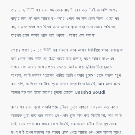
তার ১-২ মিনিট পর রতন গুদ থেকে বাড়াটা বের করে “এই না মাগি আমার
বাড়ার মাল নে” বলে আমার দু-পাছার ওপরে সব মাল ঢেলে দিলো, এতো বড়
বাড়ার এতোগুলো মাল ছিলো যাতে আমার পুরো পাছা মালে ভোরে গেছিলো,
তারপর রতন আমার পাশে শুয়ে পরলো । আমার দেহ ব্যবসা
শোয়ার প্রায় ১০-১৫ মিনিট পর রতনের বাড়া আবার টনটনিয়ে খাড়া এনাকোন্ডা
হয়ে গেলো আর আমি তো উল্টো হয়েই শুয়ে ছিলাম, রতন আমার জাং-এর
ওপরে বসে আবার আমার গুদের ভেতরে অর্ধেক বাড়া ঢুকিয়ে দিয়ে চুদতে
লাগলো, আমি বললাম “তোমার শান্তি হয়নি একবার চুদে?” রতন বললো “চুপ
কর মাগি, আমি তোকে টাকা পুরো রাতের জন্য কিনে নিয়েছি, আর আজ রাতে
আমার যত বার ইচ্ছে ততবার চুদবো তোকে” Bessha Boudi
বলার পর রতন পুরো বাড়াটা গুদে ঢুকিয়ে চুদতে লাগলো । এরকম করে রতন
আমাকে পুরো রাত ধরে আমার গুদ-পোদ চুদে ফাক করে দিয়েছিলো, আর আমি
সেই রাতে ৫-৬ বার গুদের রস খসিয়েছি, সকালবেলা ৮টার দিকে ঘুম থেকে
যখন উঠি তখন রতনের বড় বাড়ার চোদা খেয়ে আমার গুদ-পোদ হালকা ব্যাথা