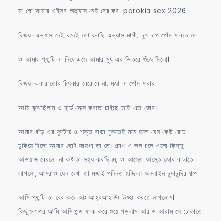
মা গো আমার এইসব অভ্যাস নেই বের কর. porokia sex 2026
বিজয়-অভ্যাস নেই বলেই তো করছি অভ্যাস মাগী, চুপ চাপ পোঁদ মারতে দে
ও আমার প্যান্টি না নিয়ে এসে আমার মুখ এর ভিতরে গুঁজে দিলো।
বিজয়-এবার তোর চিৎকার বেরোবে না, মজা না পোঁদ মারার
আমি বুঝেছিলাম ও হার্ড সেক্স করতে চাইছে তাই এত জোর।
আমার গাঁড় এর ফুটোয় ও শক্ত বাড়া ঢুকতেই মনে হলো যেন কেউ রোড
ঢুকিয়ে দিলো আমার ছোট জায়গা তা তে। চোখ এ জল চলে এলো কিন্তু
আওয়াজ বেরলো না কষ্ট তা সহ্য করছিলম, ও আস্তে আস্তে জোর বাড়াতে
লাগলো, আমরাও যেন বেথা তা মজাই পনিনত হচ্ছিল। অনলাইন চুদাচুদির গল্প
আমি প্যান্টি তা বের করে আঃ আহ্বআহ উঃ উহ্হঃ করতে লাগলোম।
কিছুক্ষণ পর আমি আমি পন্ড ফাক করে শুয়ে পড়লাম আর ও আরাম সে ঢোকাতে