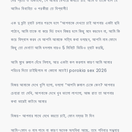
দের প্রতি ও একর্হিস্ট, সে আমার বেপারে জনাতে চাই আমি ও তাকে বলি যে
আমিও বিবাহিত ও পরকীয়া তে বিশ্বাসী।
এক দু ঘন্টা চ্যাট চলার পরসে বলে “আপনাকে দেখতে চাই আপনার একটা ছবি
পাঠান, আমি তাকে না করে দি। তখন বিজয় বলে কিছু মনে করবেন না, আমি কি
করে বিস্বাস করব যে আপনি আমাকে সত্যি কথা বলছেন, আপনি নাম ফোনে
কিছু তো দেন!!! আমি বললাম দারও 5 মিনিটে ভিডিও চ্যাট করছি,
আমি মুখে রুমাল বেঁধে নিলাম, আর একটা কল করলাম কারণ আমি আমার
পরিচয় দিতে চাইছিলাম না কোনো মতেই। porokia sex 2026
বিজয় আমাকে দেখে খুশি হলো, বললো “আপনি রুমাল ঢেকে কেন? আপনার
চেহারা তা দেখি, আপনাকে দেখে খুব ভালো লাগলো, আজ রাত তা আপনার
কথা ভাৱেই কাটবে আমার
বিজয়- আপনার সাথে দেখে করতে চাই, ফোন নম্বর টা দিন
আমি-ফোন ও নাম পাবে না কারণ অনেক অসুবিধা আছে, তবে শনিবার সন্ধ্যায়