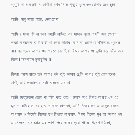
প্যান্টি আমি নামই নি, মাগীরা যখন নিজে প্যান্টি খুলে গুদ চোদায় তবে চুদি
আমি-সাধু সাজা হচ্ছে, নেকাচোদা
আমি র সময় নষ্ট না করে প্যান্টি নামিয়ে ওর সামনে পুরো নাঙ্গটি হয়ে গেলাম,
লজ্জা লাগছিলো তাই দুটো পা দিয়ে আমার যোনি তা ঢেকে রেখেছিলাম, প্রথম
বার পর পুরুষ আমার গুদ মারতে চলেছিল। বিজয় আমার পা দুটো ধরে ফাঁক করে
দিলো। অনলাইন চুদাচুদির গল্প
বিজয়-আজ রাতে তুই আমার বউ তুই আমার রেন্ডি আবার তুই চোদনখেক
মাগী, তাই লজ্জাপেয়ে সতী সাজতে হবে না
আমি উত্তেজনা জেরে পা ফাঁক করে শুয়ে পড়লাম আর বিজয় আমার গুদ এর
চুল ও বাইরে তা যে হাত বোলাতে লাগলো, আমি নিজের গুদ এ আঙ্গুল বলতে
লাগলাম ও নিজেই নিজের দুধ টিপতে লাগলাম, বিজয় নিজের মুখ তা আমার গুদ
এ ঠেকলো, ওর ঠোঠ এর স্পর্শ পেয়ে আমার পুরো গা এ শিহরণ উঠলো,