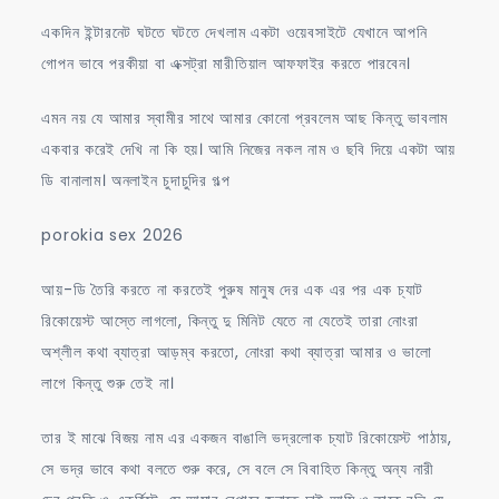
একদিন ইন্টারনেট ঘটতে ঘটতে দেখলাম একটা ওয়েবসাইটে যেখানে আপনি
গোপন ভাবে পরকীয়া বা এক্সট্রা মারীতিয়াল আফফাইর করতে পারবেন।
এমন নয় যে আমার স্বামীর সাথে আমার কোনো প্রবলেম আছ কিন্তু ভাবলাম
একবার করেই দেখি না কি হয়। আমি নিজের নকল নাম ও ছবি দিয়ে একটা আয়
ডি বানালাম। অনলাইন চুদাচুদির গল্প
porokia sex 2026
আয়-ডি তৈরি করতে না করতেই পুরুষ মানুষ দের এক এর পর এক চ্যাট
রিকোয়েস্ট আস্তে লাগলো, কিন্তু দু মিনিট যেতে না যেতেই তারা নোংরা
অশ্লীল কথা ব্যাত্রা আড়ম্ব করতো, নোংরা কথা ব্যাত্রা আমার ও ভালো
লাগে কিন্তু শুরু তেই না।
তার ই মাঝে বিজয় নাম এর একজন বাঙালি ভদ্রলোক চ্যাট রিকোয়েস্ট পাঠায়,
সে ভদ্র ভাবে কথা বলতে শুরু করে, সে বলে সে বিবাহিত কিন্তু অন্য নারী