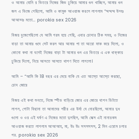
ও আমার যোনি র ভিতরে নিজের জিভ ঢুকিয়ে আমার গুদ খাচ্ছিল, আমার গুদ
জল এ ভিজে গেছিলো, আমি ও কামুক আওয়াজ করলে লাগলাম “ম্মম্মম্ম উহ্হঃ
আআহ্হঃ মতো… porokia sex 2026
বিজয় বুজেগেছিলো যে আমি গরম হয়ে গেছি, এবার চোদার ঠিক সময়, ও নিজের
বাড়া তা আমার গুদে সেট করল আর আমার পা তা আরো ফাক করে দিলো, ও
কোনো কথা না বলেই নিজের বাড়া টা আমার গুদ এর ভিতরে এ এক ধাক্কায়
ঢুকিয়ে দিলো, নিয়ে আসতে আসতে থাপণ দিতে লাগলো।
আমি – “আমি কি 18 বছর এর মেয়ে নাকি যে এত আস্তে আস্তে করছো,
চোদ জোরে
বিজয় এই কথা শুনতে, নিজে স্পীড বাড়িয়ে জোর এর জোরে থাপন ডিটতে
লাগল, গোটা বিছানা তা আমাদের শরীর এর উর্যা যে নোরছিলো, আমার দুধ
গুলো ও ওর এই ঘর্ষণ এ নিজের মতো দুলছিল, আমি সেক্স এই নানারকম
আওয়াজ করতে লাগলাম আআআহ, মা, উঃ উঃ সসসসসস, 2 মিন এরোম চলার
পর. porokia sex 2026