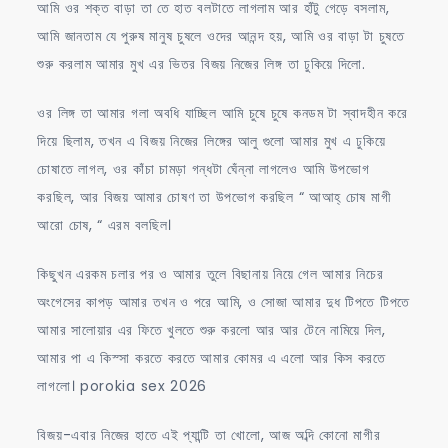
আমি ওর শক্ত বাড়া তা তে হাত বলটাতে লাগলাম আর হাঁটু গেড়ে বসলাম,
আমি জানতাম যে পুরুষ মানুষ চুষলে ওদের আনন্দ হয়, আমি ওর বাড়া টা চুষতে
শুরু করলাম আমার মুখ এর ভিতর বিজয় নিজের লিঙ্গ তা ঢুকিয়ে দিলো.
ওর লিঙ্গ তা আমার গলা অবধি যাচ্ছিল আমি চুষে চুষে কনডম টা স্বাদহীন করে
দিয়ে ছিলাম, তখন এ বিজয় নিজের লিঙ্গের আলু গুলো আমার মুখ এ ঢুকিয়ে
চোষাতে লাগল, ওর কাঁচা চামড়া গন্ধটা ঘেঁন্না লাগলেও আমি উপভোগ
করছিল, আর বিজয় আমার চোষণ তা উপভোগ করছিল “ আআহ্ চোষ মাগী
আরো চোষ, “ এরম বলছিল।
কিছুখন এরকম চলার পর ও আমার তুলে বিছানায় নিয়ে গেল আমার নিচের
অংগেসের কাপড় আমার তখন ও পরে আমি, ও সোজা আমার দুধ টিপতে টিপতে
আমার সালোয়ার এর ফিতে খুলতে শুরু করলো আর আর টেনে নামিয়ে দিল,
আমার পা এ কিস্সা করতে করতে আমার কোমর এ এলো আর কিস করতে
লাগলো। porokia sex 2026
বিজয়-এবার নিজের হাতে এই প্যান্টি তা খোলো, আজ অব্দি কোনো মাগীর