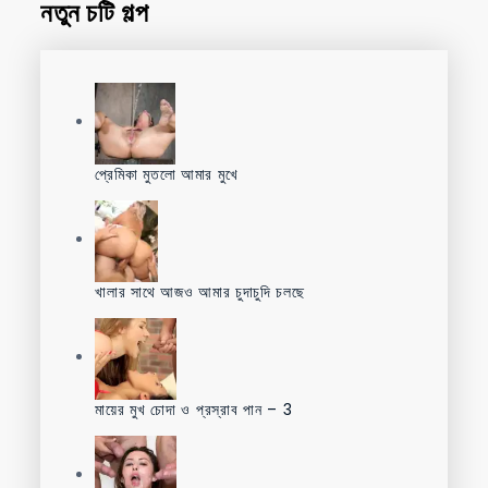
নতুন চটি গল্প
প্রেমিকা মুতলো আমার মুখে
খালার সাথে আজও আমার চুদাচুদি চলছে
মায়ের মুখ চোদা ও প্রস্রাব পান – 3