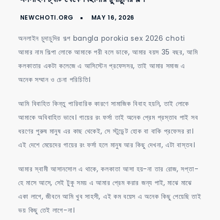
চ্যাট
থেকে
বিছানায়
অনলাইন চুদাচুদির গল্প bangla porokia sex 2026 choti
চুদাচুদির
আমার নাম শিল্পা লোকে আমাকে পরী বলে ডাকে, আমার বয়স 35 বছর, আমি
গল্প
কলকাতার একটা কলেজে এ আসিস্টেন প্রফেসসর, তাই আমার সমাজ এ
অনেক সম্মান ও চেনা পরিচিতি।
আমি বিবাহিত কিন্তু পারিবারিক কারণে সামাজিক বিবাহ হয়নি, তাই লোকে
আমাকে অবিবাহিত ভাবে। গায়ের রং ফর্সা তাই অনেক প্রেম প্রস্তাব পাই সব
ধরণের পুরুষ মানুষ এর কাছ থেকেই, সে স্টুডেন্ট হোক বা বাকি প্রফেসর রা।
এই দেশে মেয়েদের গায়ের রং ফর্সা হলে মানুষ আর কিছু দেখনা, এটা বাস্তব।
আমার স্বামী আসানসোল এ থাকে, কলকাতা আসা হয়-না তার রোজ, সপ্তা-
হে মাসে আসে, সেই টুকু সময় এ আমার প্রেম করার জন্য পাই, মাঝে মাঝে
একা লাগে, জীবনে আমি খুব সাহসী, এই কম বয়েস এ অনেক কিছু পেয়েছি তাই
ভয় কিছু তেই লাগে-না।