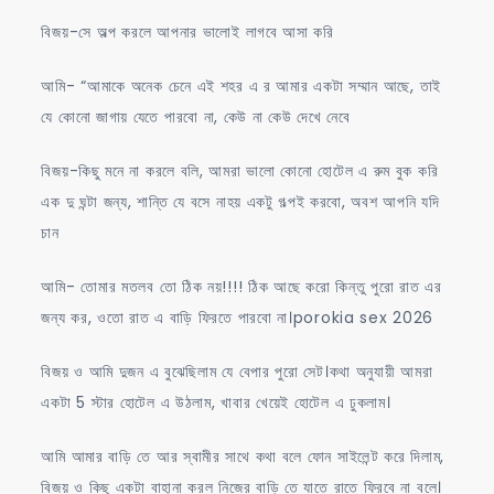
বিজয়-সে অল্প করলে আপনার ভালোই লাগবে আসা করি
আমি- “আমাকে অনেক চেনে এই শহর এ র আমার একটা সম্মান আছে, তাই
যে কোনো জাগায় যেতে পারবো না, কেউ না কেউ দেখে নেবে
বিজয়-কিছু মনে না করলে বলি, আমরা ভালো কোনো হোটেল এ রুম বুক করি
এক দু ঘন্টা জন্য, শান্তি যে বসে নাহয় একটু গল্পই করবো, অবশ আপনি যদি
চান
আমি- তোমার মতলব তো ঠিক নয়!!!! ঠিক আছে করো কিন্তু পুরো রাত এর
জন্য কর, ওতো রাত এ বাড়ি ফিরতে পারবো না।porokia sex 2026
বিজয় ও আমি দুজন এ বুঝেছিলাম যে বেপার পুরো সেট।কথা অনুযায়ী আমরা
একটা 5 স্টার হোটেল এ উঠলাম, খাবার খেয়েই হোটেল এ ঢুকলাম।
আমি আমার বাড়ি তে আর স্বামীর সাথে কথা বলে ফোন সাইলেন্ট করে দিলাম,
বিজয় ও কিছু একটা বাহানা করল নিজের বাড়ি তে যাতে রাতে ফিরবে না বলে।