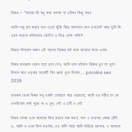
বিজয় – “আমরা কি শুধু কথা বলবো না ওইসব কিছু করব
আমি-শুধু গল্প করার হলে এতো ঝুঁকি নিয়ে আসতাম কেন এখানে? আর তুমি কি
এরম অচেনা মহিলাদের হোটেল এ নিয়ে এসো নাকি?
বিজয়-বিস্বাস করুন এই প্রথম নিজের বউ বাদে কারোর সাথে এলাম
বিজয় বাথরুমে ফ্রেশ হতে চলে গেল, আমি বসে রইলাম নিজের চুল তা খুলে
দিলাম আর ওড়নার সাফেটি পিন গুলো খুলে দিলাম….. porokia sex
2026
বাথরুম থেকে বিজয় শুধু একটা তোয়ালে পরে বেরোলো, আমি ওর শরীর তা কে
দেখছিলাম ফর্সা পুরো গা এ চুল, পেট এ চর্বি ও নেই
বিজয় সোজা এসে আমাকে কিস করতে শুরু করল, গাল এ তারপর সোজা ঠোঁট
এ, আমি ও ওকে কিস করলাম, ওর খালি গায়ে আমি জড়িয়ে ধরলাম, ও আমাকে