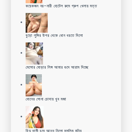
কয়েকজন নর-নারী হোটেল রুমে গ্রুপ খেলায় মত্ত
বুড়ো লুঙ্গির উপর থেকে ধোন ধরতে দিলো
মেসোর ঘোড়ার লিঙ্গ আমার গুদে আরাম দিচ্ছে
বোনের সোনা চোদায় খুব মজা
হিন্দু দাসী চুদে আনন্দ নিলো মুসলিম মনিব