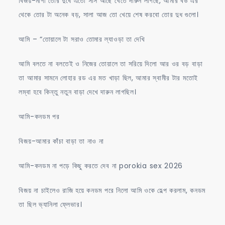
বিজয়-মাগী তোর দুধে এতো সাস আছে খেতে দারুন লাগছে, আমার বউ এর
থেকে তোর টা অনেক বড়, সালা আজ তো খেয়ে শেষ করবো তোর দুধ গুলো।
আমি – “তোয়ালে টা সরাও তোমার ল্যাওড়া তা দেখি
আমি বলতে না বলতেই ও নিজের তোয়ালে তা সরিয়ে দিলো আর ওর বড় বাড়া
তা আমার সামনে লোহার রড এর মত খাড়া ছিল, আমার স্বামীর টার মতোই
লম্বা হবে কিন্তু নতুন বাড়া দেখে দারুন লাগছিল।
আমি-কনডম পর
বিজয়-আমার কাঁচা বাড়া তা নাও না
আমি-কনডম না পড়ে কিছু করতে দেব না porokia sex 2026
বিজয় না চাইলেও রাজি হয়ে কনডম পরে নিলো আমি ওকে হেল্প করলাম, কনডম
তা ছিল ভ্যানিলা ফ্লেভার।