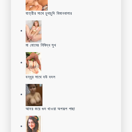
যাত্রীর সাথে চুদাচুদি বিমানবালার
মা বোনের নিষিদ্ধ সুখ
বন্ধুর সাথে বউ বদল
আদর করে গুদ খাওয়া অপরূপ পাছা