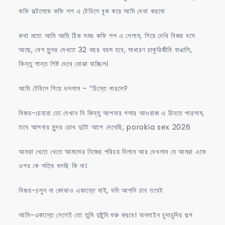
কফি সল্টলেকে কফি শপ এ টেবিলে বুক করে আমি দেখা করবো
কথা মতো আমি আমি ঠিক সময় কফি শপ এ গেলাম, গিয়ে দেখি বিজয় বসে
আছে, বেশ সুন্দর দেখতে 32 বছর বয়স হবে, সাধারণ চাকুরিজীবি বাঙালি,
কিন্তু শান্ত শিষ্ট দেখে বোঝা যাচ্ছিল।
আমি টেবিলে গিয়ে বললাম – “চিন্তে পারলে?
বিজয়-চেহারা তো দেখান নি কিন্তু আপনার গলার আওয়াজ এ চিনতে পারলাম,
তবে আপনার সুন্দর চোখ দুটো আগে দেখেছি, porokia sex 2026
আমরা খেতে খেতে আমাদের নিজের পরিচয় দিলাম আর দেখলাম যে আমরা একে
ওপর কে সত্যি বলছি কি না।
বিজয়-চলুন না কোথাও একান্তে যাই, যদি আপনি চান তবেই
আমি-একান্তে গেলেই তো তুমি দুষ্টুমি শুরু করবে। অনলাইন চুদাচুদির গল্প