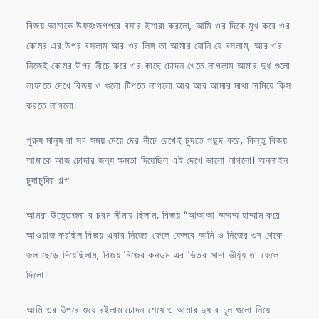
বিজয় আমাকে উফহঃজগপরে বসার ইশারা করলো, আমি ওর দিকে মুখ করে ওর
কোমর এর উপর বসলাম আর ওর লিঙ্গ তা আমার যোনি যে বসলাম, আর ওর
নিজেই কোমর উপর নীচে করে ওর কাছে চোদন খেতে লাগলাম আমার দুধ গুলো
লাফাতে দেখে বিজয় ও গুলো টিপতে লাগলো আর আর আমার মাথা নামিয়ে কিস
করতে লাগলো।
পুরুষ মানুষ রা সব সময় মেয়ে দের নীচে রেখেই চুদতে পছন্দ করে, কিন্তু বিজয়
আমাকে আজ চোদার জন্য ক্ষমতা দিয়েছিল এই দেখে ভালো লাগলো। অনলাইন
চুদাচুদির গল্প
আমরা উত্তেজনা র চরম সীমায় ছিলাম, বিজয় “আআআ ম্মম্মম্ম হাম্মাম করে
আওয়াজ করছিল বিজয় এবার নিজের ফেলে ফেলবে আমি ও নিজের গুদ থেকে
জল ছেড়ে দিয়েছিলাম, বিজয় নিজের কনডম এর ভিতর সাদা ভীর্য্য তা ফেলে
দিলো।
আমি ওর উপরে শুয়ে রইলাম চোদন শেষে ও আমার দুধ র চুল গুলো নিয়ে