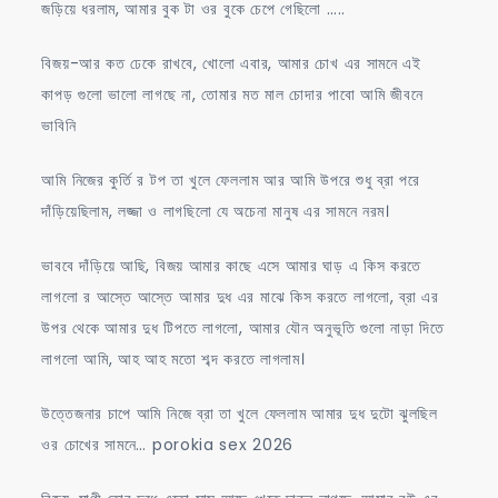
জড়িয়ে ধরলাম, আমার বুক টা ওর বুকে চেপে গেছিলো …..
বিজয়-আর কত ঢেকে রাখবে, খোলো এবার, আমার চোখ এর সামনে এই
কাপড় গুলো ভালো লাগছে না, তোমার মত মাল চোদার পাবো আমি জীবনে
ভাবিনি
আমি নিজের কুর্তি র টপ তা খুলে ফেললাম আর আমি উপরে শুধু ব্রা পরে
দাঁড়িয়েছিলাম, লজ্জা ও লাগছিলো যে অচেনা মানুষ এর সামনে নরম।
ভাববে দাঁড়িয়ে আছি, বিজয় আমার কাছে এসে আমার ঘাড় এ কিস করতে
লাগলো র আস্তে আস্তে আমার দুধ এর মাঝে কিস করতে লাগলো, ব্রা এর
উপর থেকে আমার দুধ টিপতে লাগলো, আমার যৌন অনুভূতি গুলো নাড়া দিতে
লাগলো আমি, আহ আহ মতো শব্দ করতে লাগলাম।
উত্তেজনার চাপে আমি নিজে ব্রা তা খুলে ফেললাম আমার দুধ দুটো ঝুলছিল
ওর চোখের সামনে… porokia sex 2026