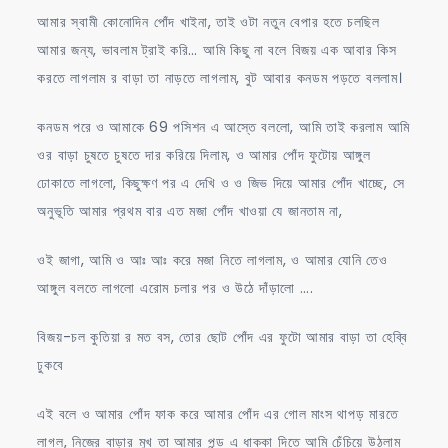
আমার স্বামী কোনোদিন পোঁদ খাইনা, তাই ওটা নতুন বেপার হতে চলছিল
আমার জন্য, ভাবলাম ট্রাই করি… আমি কিছু না বলে বিজয় এক আবার কিস
করতে লাগলাম র বাড়া তা নাড়তে লাগলাম, বুট আবার কনডম পড়তে বললাম।
কনডম পরে ও আমাকে 69 পসিশন এ আস্তে বললো, আমি তাই করলাম আমি
ওর বাড়া চুষতে চুষতে দার করিয়ে দিলাম, ও আমার পোঁদ ফুটোয় আঙ্গুল
ঢোকাতে লাগলো, কিছুক্ষণ পর এ দেখি ও ও জিভ দিয়ে আমার পোঁদ খাচ্ছে, সে
অনুভূতি আমার প্রথম বার এত মজা পোঁদ খাওয়া যে জানতাম না,
ওই জাগা, আমি ও আঃ আঃ করে মজা নিতে লাগলাম, ও আমার যোনি তেও
আঙ্গুল বলতে লাগলো এরোম চলার পর ও উঠে দাঁড়ালো ….
বিজয়-চল কুতিয়া র মত বস, তোর ছোট পোঁদ এর ফুটো আমার বাড়া তা হেব্বি
ঢুকবে
এই বলে ও আমার পোঁদ ফাক করে আমার পোঁদ এর গোল মাংস থাপড় মারতে
লাগল, নিজের বাড়ার মুখ তা আমার পন্ড এ ধাক্কা দিতে আমি চেঁচিয়ে উঠলাম