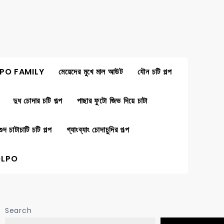
PO FAMILY
মেয়েদের মুখে মাল আউট
যৌন চটি গল্প
দুধ চোদার চটি গল্প
পাছার ফুটো জিভ দিয়ে চাটা
গুদ চাটাচাটি চটি গল্প
গ্যাংব্যাং চোদাচুদির গল্প
OLPO
Search