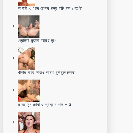
আগামী ৩ বছর চোদার জন্য কচি মাল পেয়েছি
প্রেমিকা মুতলো আমার মুখে
খালার সাথে আজও আমার চুদাচুদি চলছে
মায়ের মুখ চোদা ও প্রস্রাব পান – 3