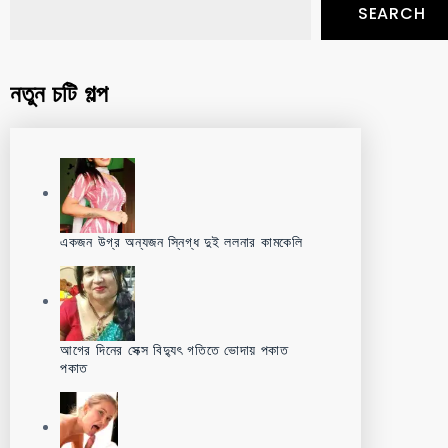
SEARCH
নতুন চটি গল্প
একজন উগ্র অন্যজন স্নিগ্ধ দুই ললনার কামকেলি
আগের দিনের সেক্স বিদ্যুৎ গতিতে ভোদায় পকাত
পকাত