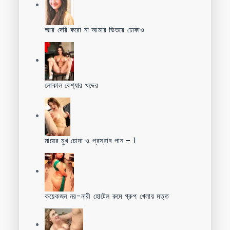
আর দেরি করো না আমার ভিতরে ঢোকাও
লোকাল বেশ্যার খদ্দের
মায়ের মুখ চোদা ও প্রস্রাব পান – 1
কয়েকজন নর-নারী হোটেল রুমে গ্রুপ খেলায় মত্ত