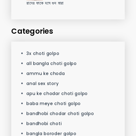
রানের ফাকে বসে গুদ মারা
Categories
3x choti golpo
all bangla choti golpo
ammu ke choda
anal sex story
apu ke chodar choti golpo
baba meye choti golpo
bandhobi chodar choti golpo
bandhobi choti
bangla boroder golpo