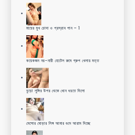
মায়ের মুখ চোদা ও প্রস্রাব পান – 1
কয়েকজন নর-নারী হোটেল রুমে গ্রুপ খেলায় মত্ত
বুড়ো লুঙ্গির উপর থেকে ধোন ধরতে দিলো
মেসোর ঘোড়ার লিঙ্গ আমার গুদে আরাম দিচ্ছে