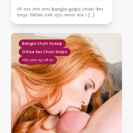
চটি পরের বৌকে চোদার Bangla golpo choti রিমার
হাসবেন্ড ইঞ্জিনিয়ার চাকরি সূত্রে কেরালায় আছে । […]
,
,
Bangla Choti Xossip
Office Sex Choti Golpo
সত্যি চোদার নতুন চটি গল্প