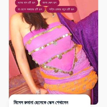
গুদের বাল চটি গল্প
বাংলা সেক্স গল্প
মা ছেলে অজাচার চটি গল্প
সত্যি চোদার নতুন চটি গল্প
মিসেস রুমানা ছেলেকে সেক্স শেখালেন