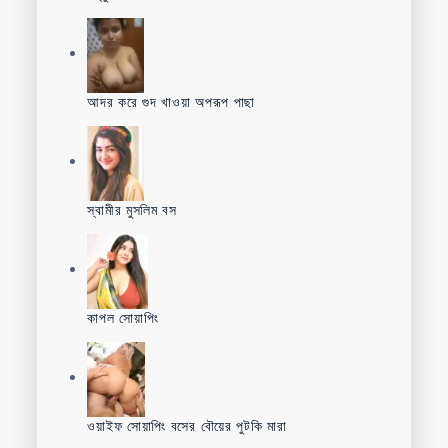
আদর করে গুদ খাওয়া অপরূপ পাছা
স্বামীর মুসলিম বস
কাপল সোয়াপিং
ওয়াইফ সোয়াপিং বসের বৌয়ের পুটকি মারা