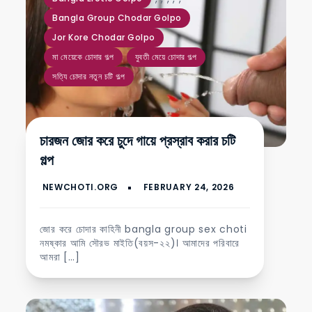
Bangla Group Chodar Golpo
Jor Kore Chodar Golpo
মা মেয়েকে চোদার গল্প
যুবতী মেয়ে চোদার গল্প
সত্যি চোদার নতুন চটি গল্প
চারজন জোর করে চুদে গায়ে প্রস্রাব করার চটি
গল্প
জোর করে চোদার কাহিনী bangla group sex choti
নমষ্কার আমি সৌরভ মাইতি(বয়স-২২)। আমাদের পরিবারে
আমরা […]