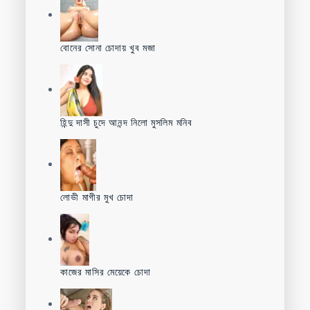
বোনের সোনা চোদায় খুব মজা
হিন্দু দাসী চুদে আনন্দ নিলো মুসলিম মনিব
লোভী মাগীর মুখ চোদা
কাজের মাসির মেয়েকে চোদা