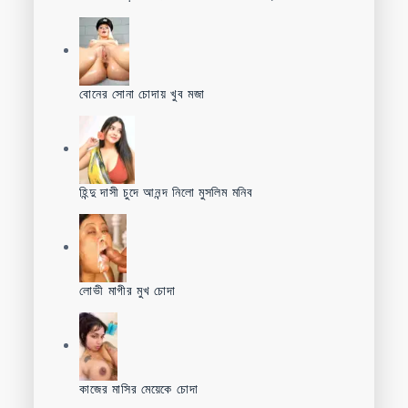
বোনের সোনা চোদায় খুব মজা
হিন্দু দাসী চুদে আনন্দ নিলো মুসলিম মনিব
লোভী মাগীর মুখ চোদা
কাজের মাসির মেয়েকে চোদা