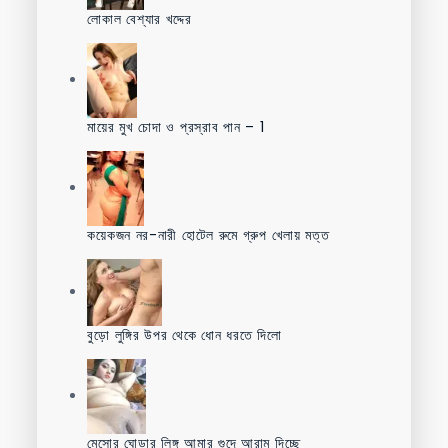
লোকাল বেশ্যার খদ্দের
মায়ের মুখ চোদা ও প্রস্রাব পান – 1
কয়েকজন নর-নারী হোটেল রুমে গ্রুপ খেলায় মত্ত
বুড়ো লুঙ্গির উপর থেকে ধোন ধরতে দিলো
মেসোর ঘোড়ার লিঙ্গ আমার গুদে আরাম দিচ্ছে