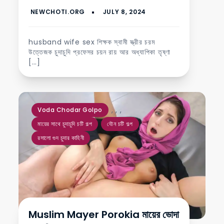
husband wife sex শিক্ষক স্বামী স্ত্রীর চরম
উত্তেজক চুদাচুদি প্রফেসর চয়ন রায় আর অধ্যাপিকা তৃষ্ণা
[…]
,
,
,
Voda Chodar Golpo
মায়ের সাথে চুদাচুদি চটি গল্প
যৌন চটি গল্প
রসালো গুদ চুদার কাহিনী
Muslim Mayer Porokia মায়ের ভোদা