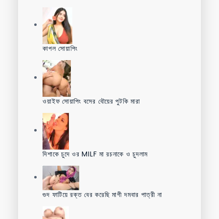
কাপল সোয়াপিং
ওয়াইফ সোয়াপিং বসের বৌয়ের পুটকি মারা
দিশাকে চুদে ওর MILF মা রচনাকে ও চুদলাম
গুদ ফাটিয়ে রক্ত বের করেছি মাগী দমবার পাত্রী না