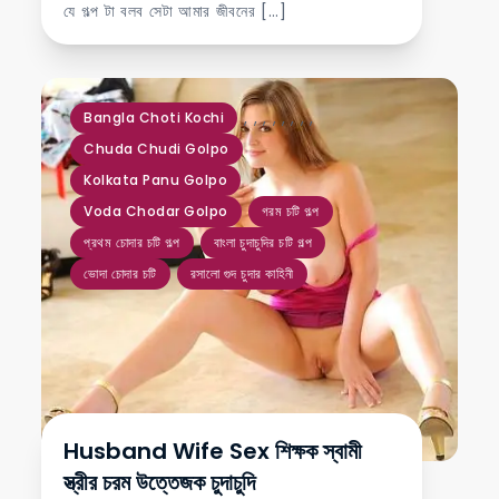
যে গল্প টা বলব সেটা আমার জীবনের […]
,
,
,
,
,
,
,
,
Bangla Choti Kochi
Chuda Chudi Golpo
Kolkata Panu Golpo
Voda Chodar Golpo
গরম চটি গল্প
প্রথম চোদার চটি গল্প
বাংলা চুদাচুদির চটি গল্প
ভোদা চোদার চটি
রসালো গুদ চুদার কাহিনী
Husband Wife Sex শিক্ষক স্বামী
স্ত্রীর চরম উত্তেজক চুদাচুদি