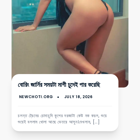
বোরিং জার্নির সময়টা মাগী চুদেই পার করেছি
চলন্ত ট্রেনের চোদাচুদি কুপের দরজাটা কেউ নক করল, শুয়ে
শুয়েই বললাম খোলা আছে ভেতরে আসুন।দেখলাম, […]