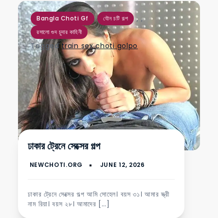
,
,
Bangla Choti Gf
যৌন চটি গল্প
রসালো গুদ চুদার কাহিনী
Tagged
train sex choti golpo
ঢাকার ট্রেনে সেক্সের গল্প
ঢাকার ট্রেনে সেক্সের গল্প আমি সোহেল। বয়স ৩১। আমার স্ত্রী
নাম রিয়া। বয়স ২৮। আমাদের […]