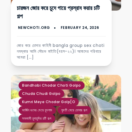
চারজন জোর করে চুদে গায়ে প্রস্রাব করার চটি
গল্প
জোর করে চোদার কাহিনী bangla group sex choti
নমষ্কার আমি সৌরভ মাইতি(বয়স-২২)। আমাদের পরিবারে
আমরা […]
,
,
,
,
,
Bandhobi Chodar Choti Golpo
Chuda Chudi Golpo
Kumri Meye Chodar Golp[o
ভার্জিন গুদের মেয়ে চুদলাম
যুবতী মেয়ে চোদার গল্প
সমকামী চুদাচুদির চটি গল্প