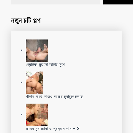
নতুন চটি গল্প
প্রেমিকা মুতলো আমার মুখে
খালার সাথে আজও আমার চুদাচুদি চলছে
মায়ের মুখ চোদা ও প্রস্রাব পান – 3