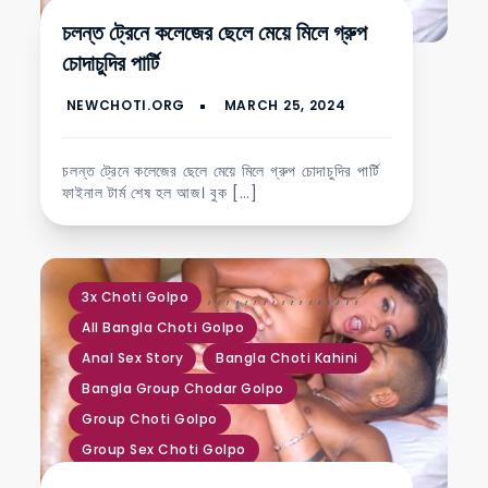
Group Choti Golpo
চলন্ত ট্রেনে কলেজের ছেলে মেয়ে মিলে গ্রুপ
Kolkata Choti Golpo
চোদাচুদির পার্টি
মেয়েদের মুখে মাল আউট
যুবতী মেয়ে চোদার গল্প
যৌন চটি গল্প
সত্যি চোদার নতুন চটি গল্প
চলন্ত ট্রেনে কলেজের ছেলে মেয়ে মিলে গ্রুপ চোদাচুদির পার্টি
ফাইনাল টার্ম শেষ হল আজ। বুক […]
,
,
,
,
,
,
,
,
,
,
,
,
,
,
,
,
,
3x Choti Golpo
All Bangla Choti Golpo
Anal Sex Story
Bangla Choti Kahini
Bangla Group Chodar Golpo
Group Choti Golpo
Group Sex Choti Golpo
Threesome Choti Golpo
গুদ চোদার গল্প