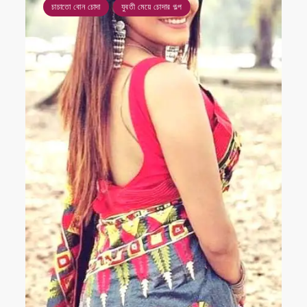
চাচাতো বোন চোদা
যুবতী মেয়ে চোদার গল্প