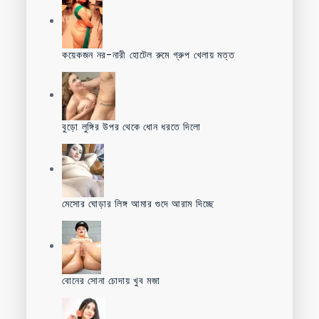
কয়েকজন নর-নারী হোটেল রুমে গ্রুপ খেলায় মত্ত
বুড়ো লুঙ্গির উপর থেকে ধোন ধরতে দিলো
মেসোর ঘোড়ার লিঙ্গ আমার গুদে আরাম দিচ্ছে
বোনের সোনা চোদায় খুব মজা