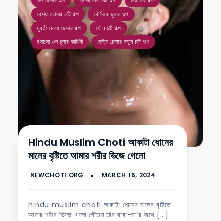
গুদ চোদার গল্প
গুদের বাল চটি গল্প
নিউ চটি গল্প
বেশ্যা চোদার চটি গল্প
বৌদিকে চুদার গল্প
যুবতী মেয়ে চোদার গল্প
যৌন চটি গল্প
রসালো গুদ চুদার কাহিনী
সত্যি চোদার নতুন চটি গল্প
Hindu Muslim Choti আকাটা ধোনের
মালের বৃষ্টিতে আমার শরীর ভিজে গেলো
hindu muslim choti আকাটা ধোনের মালের বৃষ্টিতে
আমার শরীর ভিজে গেলো গৌতম তাঁর বাবা-মা’র সাথে […]