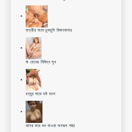
যাত্রীর সাথে চুদাচুদি বিমানবালার
মা বোনের নিষিদ্ধ সুখ
বন্ধুর সাথে বউ বদল
আদর করে গুদ খাওয়া অপরূপ পাছা