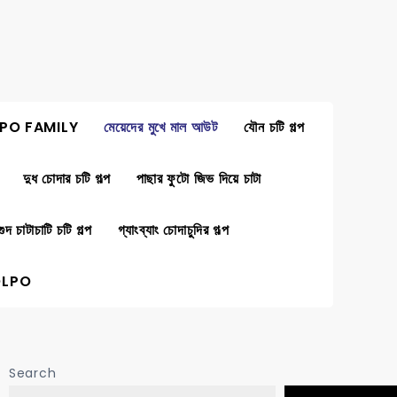
PO FAMILY
মেয়েদের মুখে মাল আউট
যৌন চটি গল্প
দুধ চোদার চটি গল্প
পাছার ফুটো জিভ দিয়ে চাটা
গুদ চাটাচাটি চটি গল্প
গ্যাংব্যাং চোদাচুদির গল্প
OLPO
Search