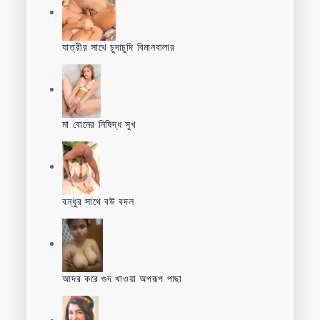
যাত্রীর সাথে চুদাচুদি বিমানবালার
মা বোনের নিষিদ্ধ সুখ
বন্ধুর সাথে বউ বদল
আদর করে গুদ খাওয়া অপরূপ পাছা