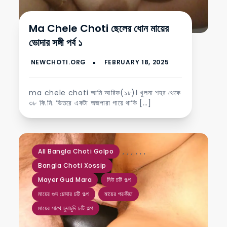
Ma Chele Choti ছেলের ধোন মায়ের
ভোদার সঙ্গী পর্ব ১
ma chele choti আমি আরিফ(১৮)। খুলনা শহর থেকে
৩৮ কি.মি. ভিতরে একটা অজপারা গায়ে থাকি […]
,
,
,
,
,
,
All Bangla Choti Golpo
Bangla Choti Xossip
Mayer Gud Mara
নিউ চটি গল্প
মায়ের গুদ চোদার চটি গল্প
মায়ের পরকীয়া
মায়ের সাথে চুদাচুদি চটি গল্প