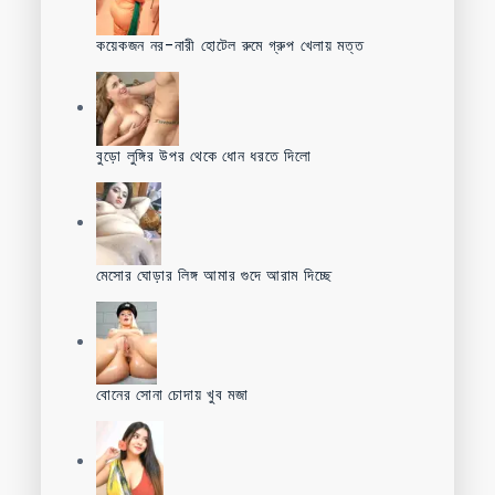
কয়েকজন নর-নারী হোটেল রুমে গ্রুপ খেলায় মত্ত
বুড়ো লুঙ্গির উপর থেকে ধোন ধরতে দিলো
মেসোর ঘোড়ার লিঙ্গ আমার গুদে আরাম দিচ্ছে
বোনের সোনা চোদায় খুব মজা