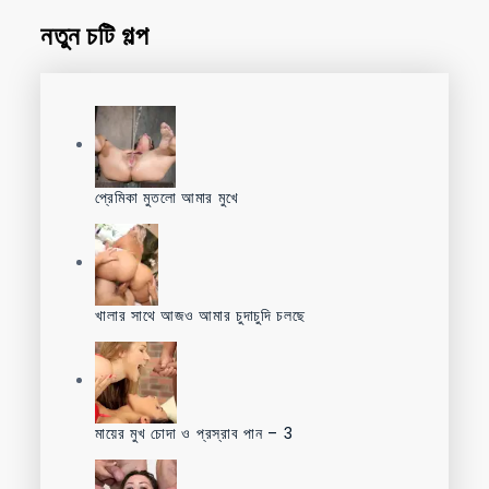
নতুন চটি গল্প
প্রেমিকা মুতলো আমার মুখে
খালার সাথে আজও আমার চুদাচুদি চলছে
মায়ের মুখ চোদা ও প্রস্রাব পান – 3