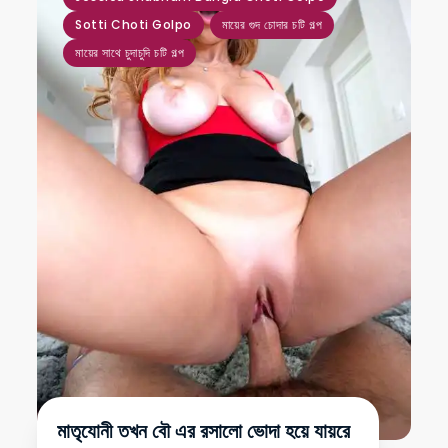
Sotti Choti Golpo
মায়ের গুদ চোদার চটি গল্প
মায়ের সাথে চুদাচুদি চটি গল্প
মাতৃযোনী তখন বৌ এর রসালো ভোদা হয়ে যায়রে