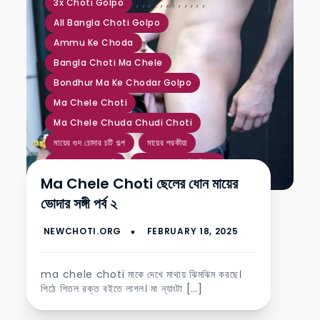
,
,
,
,
,
,
,
,
,
,
,
,
3x Choti Golpo
All Bangla Choti Golpo
Ammu Ke Choda
Bangla Choti Ma Chele
Bondhur Ma Ke Chodar Golpo
Ma Chele Choti
Ma Chele Chuda Chudi Choti
মায়ের গুদ চোদার চটি গল্প
মায়ের পরকীয়া
মায়ের পাছা চোদার চটি
মায়ের সাথে চুদাচুদি চটি গল্প
Ma Chele Choti ছেলের ধোন মায়ের
মুখে ধোন দিয়ে চোদা
মেয়েকে চোদা
ভোদার সঙ্গী পর্ব ২
ma chele choti মাকে দেখে মাথায় ঝিমঝিম করছে।
পিঠে শিতল রক্ত বইতে লাগল। মা ন্যাংটা […]