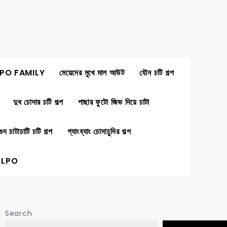
PO FAMILY
মেয়েদের মুখে মাল আউট
যৌন চটি গল্প
দুধ চোদার চটি গল্প
পাছার ফুটো জিভ দিয়ে চাটা
গুদ চাটাচাটি চটি গল্প
গ্যাংব্যাং চোদাচুদির গল্প
OLPO
Search